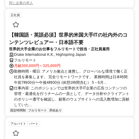
同じ企業の求人
正社員
【韓国語・英語必須】世界的米国大手ITの社内外のコ
ンテンツレビュアー・日本語不要
世界的大手企業のお仕事をフルリモートで担当・正社員雇用
Drake International K.K., Highspring Japan
フルリモート
月給300,000円～325,000円
勤務時間・曜日: アメリカ拠点と連携し、グローバルな環境で働く正
社員を募集します。 完全リモートワークです。 業務時間は日本時間:
午前7時00分〜午後4時00分 (休憩1時間含む） 5－6月...
仕事内容: このポジションでは世界的大手IT企業の広告コンテンツの
管理・最適化を行うチームの一員として、データ分析やクライアント
のポリシー遵守を確認し、顧客のウェブサイトへの流入数増加に貢献
していた...
固定時間制
フルリモート
昇給あり
アルバイト・パート