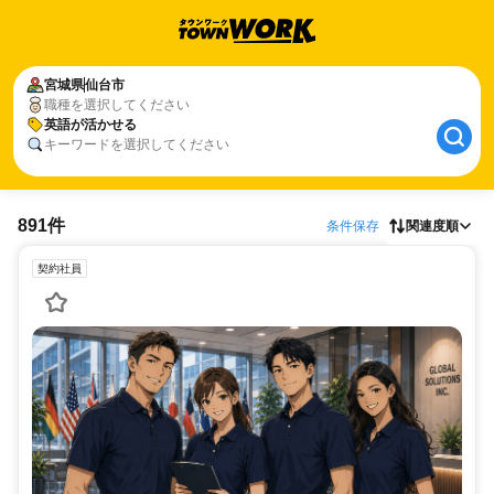
宮城県
仙台市
職種を選択してください
英語が活かせる
キーワードを選択してください
891件
条件保存
関連度順
契約社員