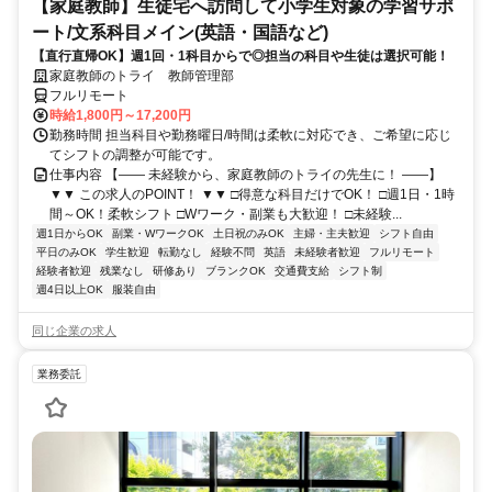
【家庭教師】生徒宅へ訪問して小学生対象の学習サポ
ート/文系科目メイン(英語・国語など)
【直行直帰OK】週1回・1科目からで◎担当の科目や生徒は選択可能！
家庭教師のトライ 教師管理部
フルリモート
時給1,800円～17,200円
勤務時間 担当科目や勤務曜日/時間は柔軟に対応でき、ご希望に応じ
てシフトの調整が可能です。
仕事内容 【―― 未経験から、家庭教師のトライの先生に！ ――】
▼▼ この求人のPOINT！ ▼▼ □得意な科目だけでOK！ □週1日・1時
間～OK！柔軟シフト □Wワーク・副業も大歓迎！ □未経験...
週1日からOK
副業・WワークOK
土日祝のみOK
主婦・主夫歓迎
シフト自由
平日のみOK
学生歓迎
転勤なし
経験不問
英語
未経験者歓迎
フルリモート
経験者歓迎
残業なし
研修あり
ブランクOK
交通費支給
シフト制
週4日以上OK
服装自由
同じ企業の求人
業務委託