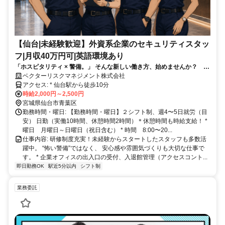
【仙台|未経験歓迎】外資系企業のセキュリティスタッ
フ|月収40万円可|英語環境あり
「ホスピタリティ × 警備。」 そんな新しい働き方、始めませんか？ 未
経験者歓迎！外資系企業の安心と快適な環境作りをサポートするお仕事
ベクターリスクマネジメント株式会社
です
アクセス: * 仙台駅から徒歩10分
時給2,000円～2,500円
宮城県仙台市青葉区
勤務時間・曜日: 【勤務時間・曜日】２シフト制、週4〜5日就労（目
安） 日勤（実働10時間、休憩時間2時間）＊休憩時間も時給支給！ *
曜日 月曜日～日曜日（祝日含む） * 時間 8:00〜20...
仕事内容: 研修制度充実！未経験からスタートしたスタッフも多数活
躍中。 “怖い警備”ではなく、 安心感や雰囲気づくりも大切な仕事で
す。 * 企業オフィスの出入口の受付、入退館管理（アクセスコント...
即日勤務OK
駅近5分以内
シフト制
業務委託