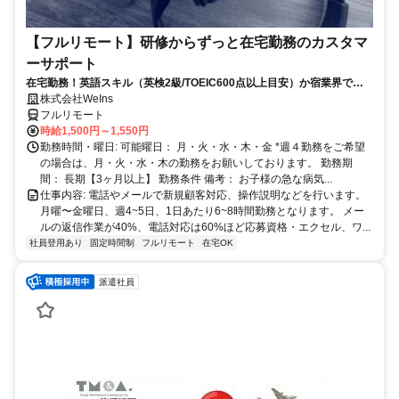
【フルリモート】研修からずっと在宅勤務のカスタマ
ーサポート
在宅勤務！英語スキル（英検2級/TOEIC600点以上目安）か宿業界での
就労経験のいずれか必須★週4〜OK◎
株式会社WeIns
フルリモート
時給1,500円～1,550円
勤務時間・曜日: 可能曜日： 月・火・水・木・金 *週４勤務をご希望
の場合は、月・火・水・木の勤務をお願いしております。 勤務期
間： 長期【3ヶ月以上】 勤務条件 備考： お子様の急な病気...
仕事内容: 電話やメールで新規顧客対応、操作説明などを行います。
月曜〜金曜日、週4~5日、1日あたり6~8時間勤務となります。 メー
ルの返信作業が40%、電話対応は60%ほど応募資格・エクセル、ワ...
社員登用あり
固定時間制
フルリモート
在宅OK
派遣社員