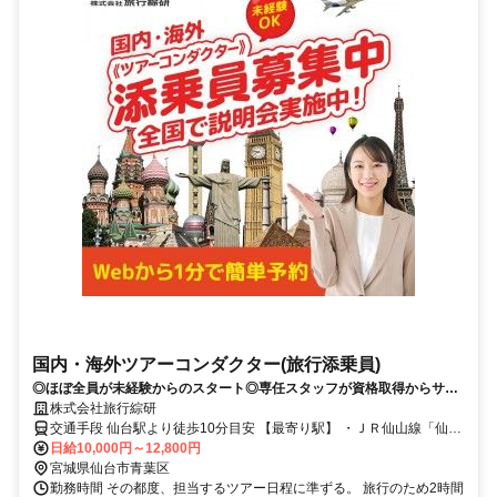
国内・海外ツアーコンダクター(旅行添乗員)
◎ほぼ全員が未経験からのスタート◎専任スタッフが資格取得からサポ
ート◎国内経験後、希望者は海外添乗へステップアップ
株式会社旅行綜研
交通手段 仙台駅より徒歩10分目安 【最寄り駅】 ・ＪＲ仙山線「仙台
駅」 ・ＪＲ仙石線「仙台駅」 ・その他
日給10,000円～12,800円
宮城県仙台市青葉区
勤務時間 その都度、担当するツアー日程に準ずる。 旅行のため2時間