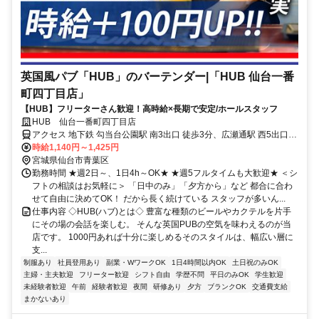
英国風パブ「HUB」のバーテンダー|「HUB 仙台一番
町四丁目店」
【HUB】フリーターさん歓迎！高時給×長期で安定/ホールスタッフ
HUB 仙台一番町四丁目店
アクセス 地下鉄 勾当台公園駅 南3出口 徒歩3分、広瀬通駅 西5出口
徒歩4分
時給1,140円～1,425円
宮城県仙台市青葉区
勤務時間 ★週2日～、1日4h～OK★ ★週5フルタイムも大歓迎★ ＜シ
フトの相談はお気軽に＞ 「日中のみ」「夕方から」など 都合に合わ
せて自由に決めてOK！ だから長く続けている スタッフが多いん...
仕事内容 ◇HUB(ハブ)とは◇ 豊富な種類のビールやカクテルを片手
にその場の会話を楽しむ。 そんな英国PUBの空気を味わえるのが当
店です。 1000円あれば十分に楽しめるそのスタイルは、幅広い層に
支...
制服あり
社員登用あり
副業・WワークOK
1日4時間以内OK
土日祝のみOK
主婦・主夫歓迎
フリーター歓迎
シフト自由
学歴不問
平日のみOK
学生歓迎
未経験者歓迎
午前
経験者歓迎
夜間
研修あり
夕方
ブランクOK
交通費支給
まかないあり