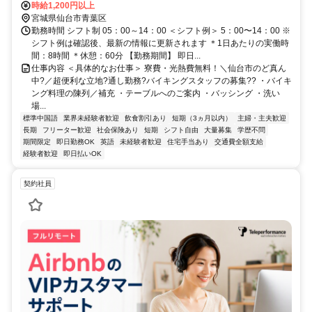
目2-5★寮完備・赴任交通費支給！ 【東京方面より】 新幹線で東京駅
時給1,200円以上
⇒仙台駅（約90分） 仙台駅より徒歩で約12分 ※ご自宅からの通勤も
宮城県仙台市青葉区
相談OK！住み込みを希望されない場合もお気軽にご相談ください。
勤務時間 シフト制 05：00～14：00 ＜シフト例＞ 5：00〜14：00 ※
シフト例は確認後、最新の情報に更新されます ＊1日あたりの実働時
間：8時間 ＊休憩：60分 【勤務期間】 即日...
仕事内容 ＜具体的なお仕事＞ 寮費・光熱費無料！＼仙台市のど真ん
中?／超便利な立地?通し勤務?バイキングスタッフの募集?? ・バイキ
ング料理の陳列／補充 ・テーブルへのご案内 ・バッシング ・洗い
場...
標準中国語
業界未経験者歓迎
飲食割引あり
短期（3ヵ月以内）
主婦・主夫歓迎
長期
フリーター歓迎
社会保険あり
短期
シフト自由
大量募集
学歴不問
期間限定
即日勤務OK
英語
未経験者歓迎
住宅手当あり
交通費全額支給
経験者歓迎
即日払いOK
契約社員