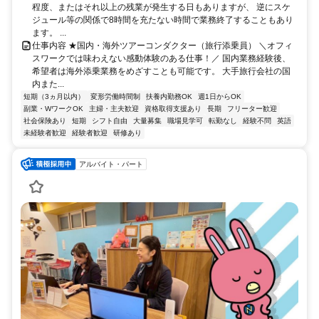
程度、またはそれ以上の残業が発生する日もありますが、 逆にスケ
ジュール等の関係で8時間を充たない時間で業務終了することもあり
ます。 ...
仕事内容 ★国内・海外ツアーコンダクター（旅行添乗員） ＼オフィ
スワークでは味わえない感動体験のある仕事！／ 国内業務経験後、
希望者は海外添乗業務をめざすことも可能です。 大手旅行会社の国
内また...
短期（3ヵ月以内）
変形労働時間制
扶養内勤務OK
週1日からOK
副業・WワークOK
主婦・主夫歓迎
資格取得支援あり
長期
フリーター歓迎
社会保険あり
短期
シフト自由
大量募集
職場見学可
転勤なし
経験不問
英語
未経験者歓迎
経験者歓迎
研修あり
アルバイト・パート