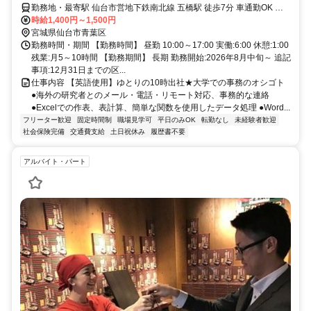
勤務地・最寄駅 仙台市営地下鉄南北線 五橋駅 徒歩7分 車通勤OK 月
額駐車場はご本人の負担となります。
時給1,400円～1,500円
宮城県仙台市青葉区
勤務時間・期間 【勤務時間】 昼勤 10:00～17:00 実働:6:00 休憩:1:00
残業:月5～10時間 【勤務期間】 長期 勤務開始:2026年8月中旬～ 追記
事項:12月31日までの区...
仕事内容 【英語使用】ゆとりの10時出社★大学での事務のオシゴト
●海外の研究者とのメール・電話・リモート対応、事務的な連絡
●Excelでの作表、表計算、簡単な関数を使用したデータ処理 ●Word...
フリーター歓迎
固定時間制
職場見学可
平日のみOK
転勤なし
未経験者歓迎
社会保険完備
交通費支給
土日祝休み
履歴書不要
アルバイト・パート