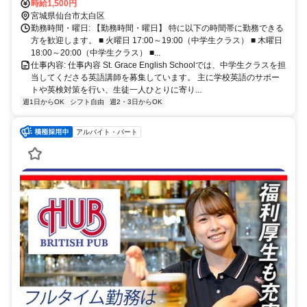
19 ・仙台駅よりバス約20分 ・地下鉄東西線「八木山動物公園駅」よ
時給1,500円
宮城県仙台市太白区
りバス約20分 ・「緑町」バス停下車 徒歩5分以内
勤務時間・曜日: 【勤務時間・曜日】 特に以下の時間帯に勤務できる
方を歓迎します。 ■ 火曜日 17:00～19:00（中学生クラス） ■ 木曜日
18:00～20:00（中学生クラス） ■...
仕事内容: 仕事内容 St. Grace English Schoolでは、中学生クラスを担
当してくださる英語講師を募集しています。 主に学校英語のサポー
トや英検対策を行い、生徒一人ひとりに寄り...
週1日からOK
シフト自由
週2・3日からOK
アルバイト・パート