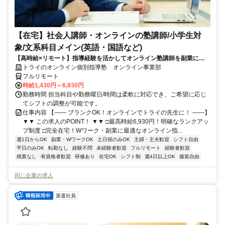
【在宅】社会人講師・オンラインの塾講師/小学生対
象/文系科目メイン(英語・国語など)
【高時給×リモート】指導経験を活かしてオンライン塾講師を副業に！
週1～OK！
トライのオンライン個別指導塾 オンライン事業部
フルリモート
時給1,430円～6,930円
勤務時間 担当科目や勤務曜日/時間は柔軟に対応でき、ご希望に応じ
てシフトの調整が可能です。
仕事内容 【―― ブランクOK！オンラインでトライの先生に！ ――】
▼▼ この求人のPOINT！ ▼▼ □最高時給6,930円！明確なランクアッ
プ制度 □完全在宅！Wワーク・副業に最適なオンライン指...
週1日からOK
副業・WワークOK
土日祝のみOK
主婦・主夫歓迎
シフト自由
平日のみOK
転勤なし
経験不問
未経験者歓迎
フルリモート
経験者歓迎
残業なし
有資格者歓迎
研修あり
在宅OK
シフト制
週4日以上OK
服装自由
同じ企業の求人
派遣社員