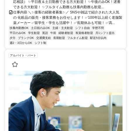
応相談） ✨平日夜＆土日勤務できる方大歓迎！ ✨午後のみOK！遅番
できる方大歓迎！ ✨フルタイム勤務も扶養内勤務も歓迎...
仕事内容 ＼✨接客の経験者募集✨／ SNSや雑誌で紹介された大人気
の 化粧品の販売・接客業務をお任せします！ ✅100年以上続く老舗製
薬メーカー ✅留学生・学生も活躍中！ ✅長期休みも可能！ ✅高...
扶養内勤務OK
土日祝のみOK
主婦・主夫歓迎
シフト自由
学歴不問
平日のみOK
学生歓迎
英語
午前
経験者歓迎
有資格者歓迎
月1シフト提出
夕方
ブランクOK
交通費支給
長期歓迎
フルタイム歓迎
駅近5分以内
週2・3日からOK
シフト制
アルバイト・パート