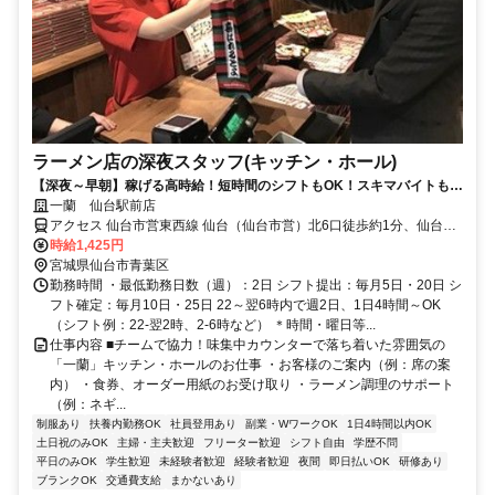
ラーメン店の深夜スタッフ(キッチン・ホール)
【深夜～早朝】稼げる高時給！短時間のシフトもOK！スキマバイトも日
払いも可・髪色自由！
一蘭 仙台駅前店
アクセス 仙台市営東西線 仙台（仙台市営）北6口徒歩約1分、仙台市
営南北線 仙台（仙台市営）北6口徒歩約1分、ＪＲ仙石線 あおば通エ
時給1,425円
レベータ出入口徒歩約2分
宮城県仙台市青葉区
勤務時間 ・最低勤務日数（週）：2日 シフト提出：毎月5日・20日 シ
フト確定：毎月10日・25日 22～翌6時内で週2日、1日4時間～OK
（シフト例：22-翌2時、2-6時など） ＊時間・曜日等...
仕事内容 ■チームで協力！味集中カウンターで落ち着いた雰囲気の
「一蘭」キッチン・ホールのお仕事 ・お客様のご案内（例：席の案
内） ・食券、オーダー用紙のお受け取り ・ラーメン調理のサポート
（例：ネギ...
制服あり
扶養内勤務OK
社員登用あり
副業・WワークOK
1日4時間以内OK
土日祝のみOK
主婦・主夫歓迎
フリーター歓迎
シフト自由
学歴不問
平日のみOK
学生歓迎
未経験者歓迎
経験者歓迎
夜間
即日払いOK
研修あり
ブランクOK
交通費支給
まかないあり