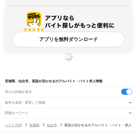
アプリを無料ダウンロード
宮城県、仙台市、英語が活かせるのアルバイト・バイト求人情報
求人の詳細を表示
条件を追加・変更して検索
市区町村を追加・変更
関連キーワード
宮城県 仙台市 英語が活かせる 仕事
宮城県 仙台市 英会話
宮城県 仙台市 教諭 英語
宮城県
駅を追加・変更
バイトTOP
宮城県
仙台市
英語が活かせるのアルバイト・バイト・求人
宮城県 仙台市 英会話スクール
宮城県 仙台市 青葉区 英語
宮城県
すべて
仙台市
すべて
職種を追加・変更
JR東北本線(黒磯～利府・盛岡)
青葉区
宮城野区
若林区
太白区
泉区