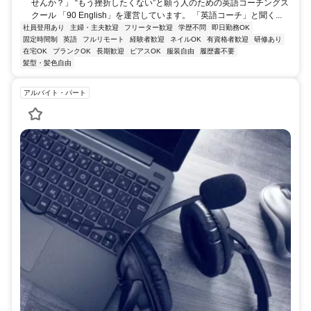
せんか？」 “もう挫折したくない”と願う人のための英語コーチングス
クール 「90 English」を運営しています。 「英語コーチ」と聞く...
社員登用あり
主婦・主夫歓迎
フリーター歓迎
学歴不問
即日勤務OK
固定時間制
英語
フルリモート
経験者歓迎
ネイルOK
有資格者歓迎
研修あり
在宅OK
ブランクOK
長期歓迎
ピアスOK
服装自由
履歴書不要
髪型・髪色自由
アルバイト・パート