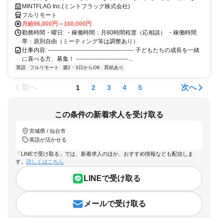
仕事です！
MINTFLAG Inc.(ミントフラッグ株式会社)
フルリモート
月給96,000円～160,000円
勤務時間・曜日: ・稼働時間：月80時間程度（応相談） ・稼働時間
帯：原則自由（ミーティング等は調整あり）
仕事内容: -------------------------------------------- 子どもたちの成長を一緒
に喜べる方、募集！ ---------------------------...
英語
フルリモート
週2・3日からOK
昇給あり
前へ
次へ
1
2
3
4
5
この条件の新着求人を受け取る
宮城県 / 仙台市
英語が活かせる
「LINEで受け取る」では、新着求人のほか、おすすめ情報なども配信しま
す。
詳しくはこちら
LINEで受け取る
メールで受け取る