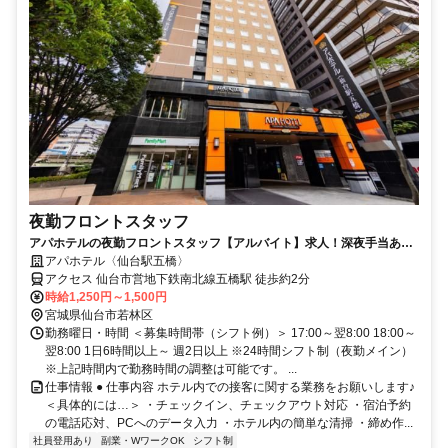
夜勤フロントスタッフ
アパホテルの夜勤フロントスタッフ【アルバイト】求人！深夜手当あり
の夜勤帯でしっかり稼げる
アパホテル〈仙台駅五橋〉
アクセス 仙台市営地下鉄南北線五橋駅 徒歩約2分
時給1,250円～1,500円
宮城県仙台市若林区
勤務曜日・時間 ＜募集時間帯（シフト例）＞ 17:00～翌8:00 18:00～
翌8:00 1日6時間以上～ 週2日以上 ※24時間シフト制（夜勤メイン）
※上記時間内で勤務時間の調整は可能です。 ...
仕事情報 ● 仕事内容 ホテル内での接客に関する業務をお願いします♪
＜具体的には…＞ ・チェックイン、チェックアウト対応 ・宿泊予約
の電話応対、PCへのデータ入力 ・ホテル内の簡単な清掃 ・締め作...
社員登用あり
副業・WワークOK
シフト制