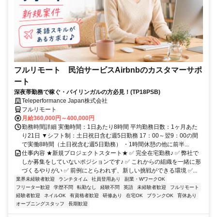
フルリモート 民泊サービスAirbnbのカスタマーサポ
ート
深夜帯勤務で稼ぐ・バイリンガルの方必見！(TP18PSB)
Teleperformance Japan株式会社
フルリモート
月給360,000円～400,000円
勤務時間詳細 実働時間：1日あたり8時間 平均勤務日数：1ヶ月あた
り21日 ▼シフト制：土日祝日含む週5日勤務 17：00～翌9：00の間
で実働8時間（土日祝含む週5日勤務） ・1時間休憩の他に前半...
仕事内容 ★新規プロジェクトスタート★ ✅ 完全在宅勤務♪ ✅ 弊社で
しか募集をしていないポジションです♪ ✅ これからの組織を一緒に形
づくるやりがい ✅ 前例にとらわれず、新しい挑戦ができる環境 ✅...
業界未経験者歓迎
ランチタイム
社員登用あり
副業・WワークOK
フリーター歓迎
学歴不問
転勤なし
経験不問
英語
未経験者歓迎
フルリモート
経験者歓迎
ネイルOK
有資格者歓迎
研修あり
在宅OK
ブランクOK
育休あり
オープニングスタッフ
長期歓迎