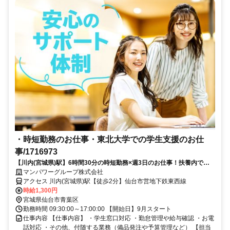
・時短勤務のお仕事・東北大学での学生支援のお仕
事/1716973
【川内(宮城県)駅】6時間30分の時短勤務×週3日のお仕事！扶養内で勤
務されたい方必見のお仕事です。残業もなく無理なく続けられるお仕事
マンパワーグループ株式会社
です♪
アクセス 川内(宮城県)駅【徒歩2分】仙台市営地下鉄東西線
時給1,300円
宮城県仙台市青葉区
勤務時間 09:30:00～17:00:00 【開始日】9月スタート
仕事内容 【仕事内容】 ・学生窓口対応 ・勤怠管理や給与確認 ・お電
話対応 ・その他、付随する業務（備品発注や予算管理など） 【担当