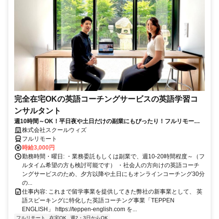
完全在宅OKの英語コーチングサービスの英語学習コ
ンサルタント
週10時間～OK！平日夜や土日だけの副業にもぴったり！フルリモート
OKなので世界のどこからでも働けます！
株式会社スクールウィズ
フルリモート
時給3,000円
勤務時間・曜日: ・業務委託もしくは副業で、週10-20時間程度～（フ
ルタイム希望の方も検討可能です） ・社会人の方向けの英語コーチ
ングサービスのため、夕方以降や土日にもオンラインコーチング30分
の...
仕事内容: これまで留学事業を提供してきた弊社の新事業として、 英
語スピーキングに特化した英語コーチング事業「TEPPEN
ENGLISH」 https://teppen-english.com を...
フルリモート
在宅OK
週2・3日からOK