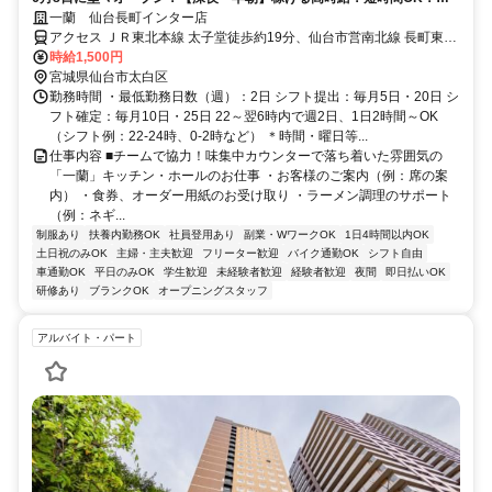
キマバイトも日払いも可・髪色自由！
一蘭 仙台長町インター店
アクセス ＪＲ東北本線 太子堂徒歩約19分、仙台市営南北線 長町東口
徒歩約21分、ＪＲ東北本線 長町東口徒歩約21分
時給1,500円
宮城県仙台市太白区
勤務時間 ・最低勤務日数（週）：2日 シフト提出：毎月5日・20日 シ
フト確定：毎月10日・25日 22～翌6時内で週2日、1日2時間～OK
（シフト例：22-24時、0-2時など） ＊時間・曜日等...
仕事内容 ■チームで協力！味集中カウンターで落ち着いた雰囲気の
「一蘭」キッチン・ホールのお仕事 ・お客様のご案内（例：席の案
内） ・食券、オーダー用紙のお受け取り ・ラーメン調理のサポート
（例：ネギ...
制服あり
扶養内勤務OK
社員登用あり
副業・WワークOK
1日4時間以内OK
土日祝のみOK
主婦・主夫歓迎
フリーター歓迎
バイク通勤OK
シフト自由
車通勤OK
平日のみOK
学生歓迎
未経験者歓迎
経験者歓迎
夜間
即日払いOK
研修あり
ブランクOK
オープニングスタッフ
アルバイト・パート