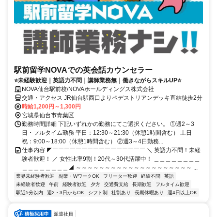
駅前留学NOVAでの英会話カウンセラー
⭐未経験歓迎｜英語力不問｜講師業務無｜働きながらスキルUP⭐
NOVA仙台駅前校/NOVAホールディングス株式会社
交通・アクセス JR仙台駅西口よりペデストリアンデッキ直結徒歩2分
時給1,200円～1,300円
宮城県仙台市青葉区
勤務時間詳細 下記いずれかの勤務にてご選択ください。 ①週2～3
日・フルタイム勤務 平日：12:30～21:30（休憩1時間含む） 土日
祝：9:00～18:00（休憩1時間含む） ②週3～4日勤務...
仕事内容 ◤￣￣￣￣￣￣￣￣￣￣￣￣￣￣￣￣ ＼ 英語力不問！未経
験者歓迎！ ／ 女性比率9割！20代～30代活躍中！ ＿＿＿＿＿＿＿＿
＿＿＿＿＿＿＿＿◢ ～～～～～～～～～～～～～～～～～～～～ ...
業界未経験者歓迎
副業・WワークOK
フリーター歓迎
経験不問
英語
未経験者歓迎
午前
経験者歓迎
夕方
交通費支給
長期歓迎
フルタイム歓迎
駅近5分以内
週2・3日からOK
シフト制
社割あり
長期休暇あり
週4日以上OK
派遣社員