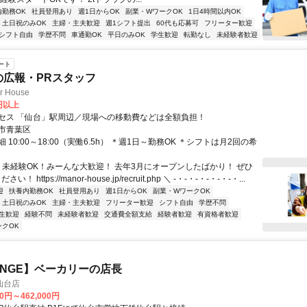
内勤務OK
社員登用あり
週1日からOK
副業・WワークOK
1日4時間以内OK
土日祝のみOK
主婦・主夫歓迎
週1シフト提出
60代も応募可
フリーター歓迎
シフト自由
学歴不問
車通勤OK
平日のみOK
学生歓迎
転勤なし
未経験者歓迎
ート
の広報・PRスタッフ
 House
0円以上
セス 「仙台」駅周辺／現場への移動費などは全額負担！
市青葉区
 10:00～18:00（実働6.5h） ＊週1日～勤務OK ＊シフトは月2回の希
／ 未経験OK！みーんな大歓迎！ 去年3月にオープンしたばかり！ ぜひ
！ https://manor-house.jp/recruit.php ＼ -・-・-・-・-・-・...
迎
扶養内勤務OK
社員登用あり
週1日からOK
副業・WワークOK
土日祝のみOK
主婦・主夫歓迎
フリーター歓迎
シフト自由
学歴不問
生歓迎
経験不問
未経験者歓迎
交通費全額支給
経験者歓迎
有資格者歓迎
ンクOK
'ANGE】ベーカリーの店長
 仙台店
00円～462,000円