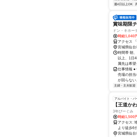
週4日以上OK
賞味期限
ドン・キホー
時給1,040
アクセス 
宮城県仙台
時間帯 朝、
以上、1日
属先は希望シ
仕事情報 
売場の担当
が回らない
主婦・主夫歓迎
アルバイト・パ
【王道か
3年びーぐみ
時給1,50
アクセス: 地下鉄南北線「広瀬通駅」より徒歩5分 地下鉄南北線「勾当台公園駅」
より徒歩6分
宮城県仙台