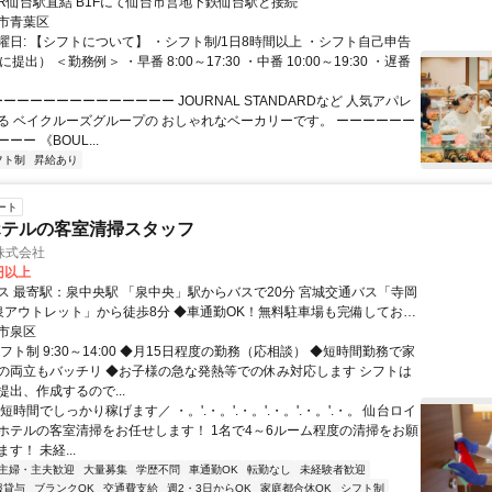
クセス: JR仙台駅直結 B1Fにて仙台市営地下鉄仙台駅と接続
市青葉区
曜日: 【シフトについて】 ・シフト制/1日8時間以上 ・シフト自己申告
提出） ＜勤務例＞ ・早番 8:00～17:30 ・中番 10:00～19:30 ・遅番
ーーーーーーーーーーーーーー JOURNAL STANDARDなど 人気アパレ
る ベイクルーズグループの おしゃれなベーカリーです。 ーーーーーー
ー 《BOUL...
フト制
昇給あり
ート
ホテルの客室清掃スタッフ
株式会社
0円以上
駅 「泉中央」駅からバスで20分 宮城交通バス「寺岡
ト」から徒歩8分 ◆車通勤OK！無料駐車場も完備しており
市泉区
フト制 9:30～14:00 ◆月15日程度の勤務（応相談） ◆短時間勤務で家
の両立もバッチリ ◆お子様の急な発熱等での休み対応します シフトは
出、作成するので...
短時間でしっかり稼げます／ ・。'.・。'.・。'.・。'.・。'.・。 仙台ロイ
ホテルの客室清掃をお任せします！ 1名で4～6ルーム程度の清掃をお願
す！ 未経...
主婦・主夫歓迎
大量募集
学歴不問
車通勤OK
転勤なし
未経験者歓迎
服貸与
ブランクOK
交通費支給
週2・3日からOK
家庭都合休OK
シフト制