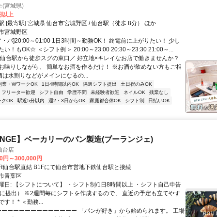
(宮城県)
0円以上
 [最寄駅] 宮城県 仙台市宮城野区 / 仙台駅（徒歩 8分） ほか
市宮城野区
ア・パ]20:00～01:00 1日3時間～勤務OK！ 終電前に上がりたい！ 少し
！もOK☆ ＜シフト例＞ 20:00～23:00 20:30～23:30 21:00～...
＼仙台駅から徒歩スグの東口／ 好立地×キレイなお店で働きませんか？
お喋りしながら、 簡単なお酒を作るだけ！ ※お酒が飲めない方もご相
酒は水割りなどがメインになるの...
副業・WワークOK
1日4時間以内OK
隔週シフト提出
土日祝のみOK
フリーター歓迎
シフト自由
学歴不問
未経験者歓迎
ネイルOK
残業なし
ンクOK
駅近5分以内
週2・3日からOK
家庭都合休OK
シフト制
日払いOK
'ANGE】ベーカリーのパン製造(ブーランジェ)
 仙台店
00円～300,000円
クセス: JR仙台駅直結 B1Fにて仙台市営地下鉄仙台駅と接続
市青葉区
曜日: 【シフトについて】 ・シフト制/1日8時間以上 ・シフト自己申告
とに提出） ※2週間毎にシフトを作成するので、 直近の予定も立てやす
！ * ＜勤務...
 ーーーーーーーーーーーーーー 「パンが好き」から始められます。 工場