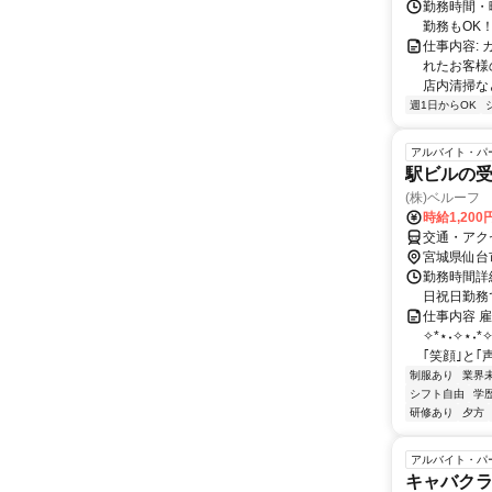
勤務時間・曜
勤務もOK
仕事内容:
れたお客様
店内清掃など
週1日からOK
アルバイト・パ
駅ビルの
(株)ベルーフ
時給1,20
交通・アク
宮城県仙台
勤務時間詳細
日祝日勤務
仕事内容 
✧*⋆˖✧⋆˖
｢笑顔｣と｢声
制服あり
業界
シフト自由
学
研修あり
夕方
アルバイト・パ
キャバク