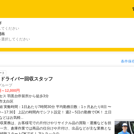
市
してください
提出
を選択してください
条件保
ート
・ドライバー回収スタッフ
グループ
円～12,000円
セス 羽黒台停留所から徒歩3分
市太白区
細 実働時間：1日あたり7時間30分 平均勤務日数：1ヶ月あたり8日 〜
:30～17:30】 上記の時間内でシフト設定！ 週2～5日の勤務でOK！ 土日
どはお気軽...
回収業務は、お客様宅での片付けやリサイクル品の買取・運搬などを担
 一方、倉庫作業では商品の仕分けや片付け、出品などが主な業務とな
経験スタートOKです！ 2tトラックの...