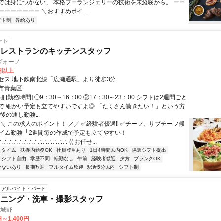
では身につかない、 本格ブーランジェリーの技術を未経験から。 ーー
ーーーーーー ＼おすすめポイ...
フト制
昇給あり
ート
ンレストランのキッチンスタッフ
ヴォーノ
0円以上
セス 地下鉄南北線「広瀬通駅」より徒歩3分
市青葉区
 [勤務時間] ①9：30～16：00 ②17：30～23：00 シフトは2週間ごと
で 細かい予定も立てやすいですよ◎ 「たくさん働きたい！」という方
後の通し勤務...
＼＼ この求人のポイント！ ／／ ✅経験者優遇‼ ✅チーフ、サブチーフ候
タイム勤務 └2週間毎の作成で予定も立てやすい！
∴∴∴∴∴∴∴∴∴∴∴∴∴ (( お任せ...
チタイム
扶養内勤務OK
社員登用あり
1日4時間以内OK
隔週シフト提出
シフト自由
学歴不問
転勤なし
午前
経験者歓迎
夕方
ブランクOK
かないあり
長期歓迎
フルタイム歓迎
駅近5分以内
シフト制
アルバイト・パート
ーニング・洗車・撮影スタッフ
宮城野
円～1,400円