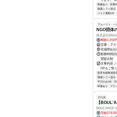
制服あり
扶養
隔週シフト提出
バイク通勤OK
アルバイト・パ
NGO団体
株式会社Manor
時給1,35
交通・アク
宮城県仙台
勤務時間詳細
望提出制
仕事内容 
HPもご覧ください
業界未経験者歓
隔週シフト提出
平日のみOK
学
研修あり
ブラ
正社員
【BOUL
BOUL'ANGE
月給278,0