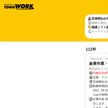
宮城県
仙台
職種を選択
隔週シフト
キーワード
112件
アルバイト・パ
倉庫作業
株式会社エコ
日給8,500
交通・アク
宮城県仙台
勤務時間詳
20日 【8
のみや時間な
仕事内容 
当します。
ります。 未