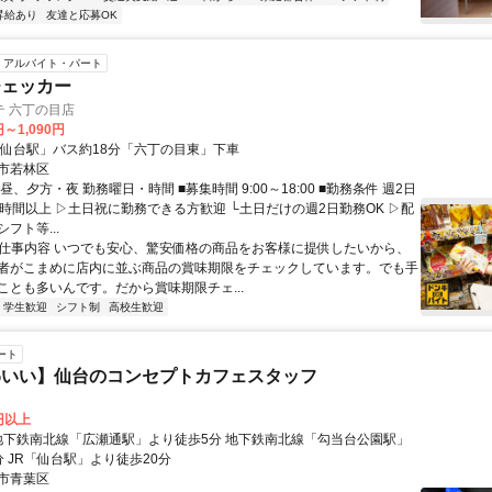
昇給あり
友達と応募OK
アルバイト・パート
チェッカー
テ 六丁の目店
円～1,090円
「仙台駅」バス約18分「六丁の目東」下車
市若林区
昼、夕方・夜 勤務曜日・時間 ■募集時間 9:00～18:00 ■勤務条件 週2日
4時間以上 ▷土日祝に勤務できる方歓迎 └土日だけの週2日勤務OK ▷配
フト等...
● 仕事内容 いつでも安心、驚安価格の商品をお客様に提供したいから、
者がこまめに店内に並ぶ商品の賞味期限をチェックしています。でも手
ことも多いんです。だから賞味期限チェ...
学生歓迎
シフト制
高校生歓迎
ート
わいい】仙台のコンセプトカフェスタッフ
0円以上
 JR「仙台駅」より徒歩20分
市青葉区