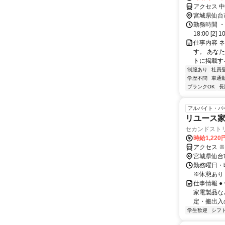
アクセス 
宮城県仙台
勤務時間 ・
18:00 [2] 1
仕事内容 
す。 あな
トに掲載す
制服あり
社員
学歴不問
車通勤
ブランクOK
長
アルバイト・パ
リユース
セカンドスト
時給1,22
アクセス 
宮城県仙台
勤務曜日・時
※休憩あり
仕事情報 
家電製品な
定・搬出入
学生歓迎
シフ