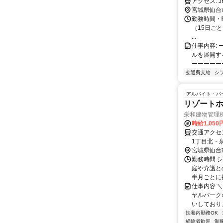
ア
宮城県仙台
勤務時間・
（15日ごとに
...
仕事内容: 
ルを展開す
ーーーーーーー
交通費支給
シ
アルバイト・パ
リゾート
栄和建物管理
時給1,05
交通アクセス 最寄駅：泉中央
1丁目北・泉アウトレッ
ます。
宮城県仙台
勤務時間 シ
庭や介護と
半月ごとに提
仕事内容 ＼
ヤルパーク
いしておりま
扶養内勤務OK
経験者歓迎
制