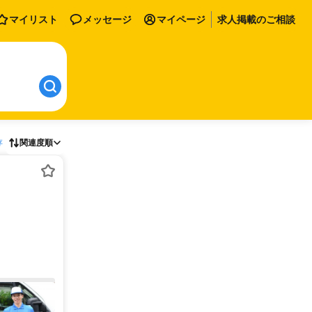
マイリスト
メッセージ
マイページ
求人掲載のご相談
存
関連度順