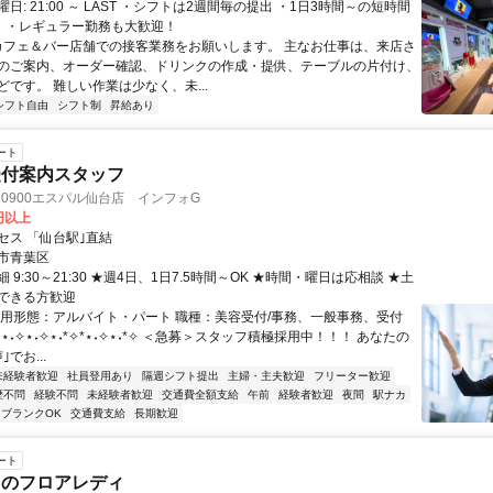
日: 21:00 ～ LAST ・シフトは2週間毎の提出 ・1日3時間～の短時間
！ ・レギュラー勤務も大歓迎！
 カフェ＆バー店舗での接客業務をお願いします。 主なお仕事は、来店さ
のご案内、オーダー確認、ドリンクの作成・提供、テーブルの片付け、
です。 難しい作業は少なく、未...
シフト自由
シフト制
昇給あり
ート
受付案内スタッフ
 0900エスパル仙台店 インフォG
0円以上
セス 「仙台駅｣直結
市青葉区
 9:30～21:30 ★週4日、1日7.5時間～OK ★時間・曜日は応相談 ★土
できる方歓迎
雇用形態：アルバイト・パート 職種：美容受付/事務、一般事務、受付
*✧⋆˖✧⋆˖✧⋆˖*✧*⋆˖✧⋆˖*✧ ＜急募＞スタッフ積極採用中！！！ あなたの
｣でお...
未経験者歓迎
社員登用あり
隔週シフト提出
主婦・主夫歓迎
フリーター歓迎
歴不問
経験不問
未経験者歓迎
交通費全額支給
午前
経験者歓迎
夜間
駅ナカ
ブランクOK
交通費支給
長期歓迎
ート
ラのフロアレディ