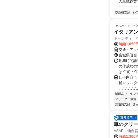
の単純作業
ーーーーーー
交通費支給
シ
アルバイト・パ
イタリア
キャンティ 
時給1,05
交通・アク
宮城県仙台
勤務時間詳細
の作成なの
は 午前・午
仕事内容 
補 ✅フル
∴∴∴∴∴∴∴
制服あり
ラン
フリーター歓迎
交通費支給
ま
車のクリ
ASAP 仙台
時給1,300