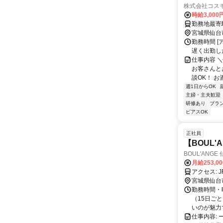
株式会社コスモ
時給3,00
勤務地最寄駅
宮城県仙台
勤務時間 [
遅く出勤したい
仕事内容 
お客さんと
談OK！ お
週1日からOK
主婦・主夫歓迎
研修あり
ブラ
ピアスOK
正社員
【BOUL
BOUL'ANGE
月給253,0
ア
宮城県仙台
勤務時間・
（15日ご
いのが魅力です
仕事内容: