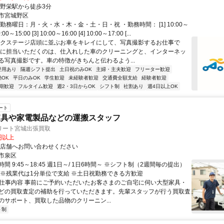
中野栄駅から徒歩3分
市宮城野区
勤務曜日：月・火・水・木・金・土・日・祝 ・勤務時間： [1] 10:00～
0:00～15:00 [3] 10:00～16:00 [4] 10:00～17:00 [...
ネクステージ店頭に並ぶお車をキレイにして、写真撮影するお仕事で
たに担当いただくのは、仕入れした車のクリーニングと、インターネッ
る写真撮影です。車の特徴がきちんと伝わるよう...
登用あり
隔週シフト提出
土日祝のみOK
主婦・主夫歓迎
フリーター歓迎
OK
平日のみOK
学生歓迎
未経験者歓迎
交通費全額支給
経験者歓迎
期歓迎
フルタイム歓迎
週2・3日からOK
シフト制
社割あり
週4日以上OK
ート
家具や家電製品などの運搬スタッフ
リート宮城出張買取
0円以上
※店舗へお問い合わせください
市泉区
間 9:45～18:45 週1日～/ 1日6時間～ ※シフト制（2週間毎の提出）
 ※残業代は1分単位で支給 ※土日祝勤務できる方歓迎
● 仕事内容 事前にご予約いただいたお客さまのご自宅に伺い大型家具・
どの買取査定の補助を行っていただきます。先輩スタッフが行う買取査
のサポート、買取した品物のクリーニン...
ト制