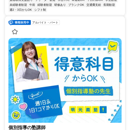
未経験者歓迎
午前
経験者歓迎
研修あり
ブランクOK
交通費支給
長期歓迎
週2・3日からOK
シフト制
アルバイト・パート
個別指導の塾講師