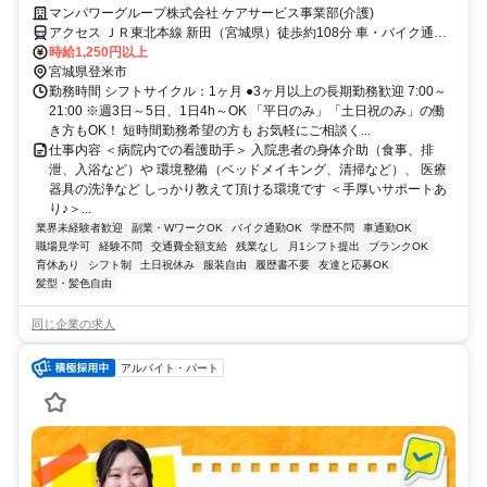
ミドル世代も多数活躍中♪
マンパワーグループ株式会社 ケアサービス事業部(介護)
アクセス ＪＲ東北本線 新田（宮城県）徒歩約108分 車・バイク通勤
OK（派遣先による）
時給1,250円以上
宮城県登米市
勤務時間 シフトサイクル：1ヶ月 ●3ヶ月以上の長期勤務歓迎 7:00～
21:00 ※週3日～5日、1日4h～OK 「平日のみ」「土日祝のみ」の働
き方もOK！ 短時間勤務希望の方も お気軽にご相談く...
仕事内容 ＜病院内での看護助手＞ 入院患者の身体介助（食事、排
泄、入浴など）や 環境整備（ベッドメイキング、清掃など）、 医療
器具の洗浄など しっかり教えて頂ける環境です ＜手厚いサポートあ
り♪＞...
業界未経験者歓迎
副業・WワークOK
バイク通勤OK
学歴不問
車通勤OK
職場見学可
経験不問
交通費全額支給
残業なし
月1シフト提出
ブランクOK
育休あり
シフト制
土日祝休み
服装自由
履歴書不要
友達と応募OK
髪型・髪色自由
同じ企業の求人
アルバイト・パート