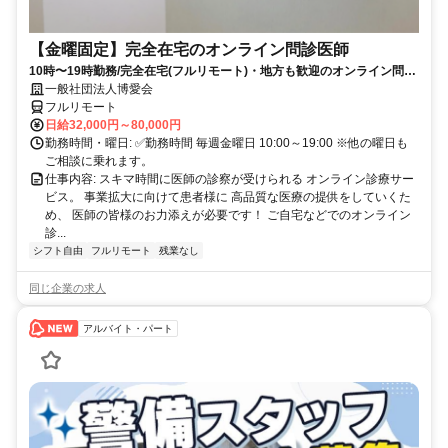
【金曜固定】完全在宅のオンライン問診医師
10時〜19時勤務/完全在宅(フルリモート)・地方も歓迎のオンライン問診
業務
一般社団法人博愛会
フルリモート
日給32,000円～80,000円
勤務時間・曜日: ✅勤務時間 毎週金曜日 10:00～19:00 ※他の曜日も
ご相談に乗れます。
仕事内容: スキマ時間に医師の診察が受けられる オンライン診療サー
ビス。 事業拡大に向けて患者様に 高品質な医療の提供をしていくた
め、 医師の皆様のお力添えが必要です！ ご自宅などでのオンライン
診...
シフト自由
フルリモート
残業なし
同じ企業の求人
アルバイト・パート