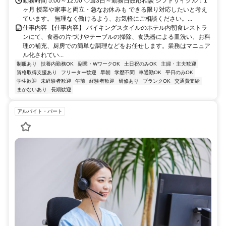
勤務時間 5:00～12:00 ◇週3日～勤務日数応相談 シフトサイクル：1
ヶ月 授業や家事と両立・急なお休みも できる限り対応したいと考え
ています。 無理なく働けるよう、お気軽にご相談ください。...
仕事内容 【仕事内容】 バイキングスタイルのホテル内朝食レストラ
ンにて、食器の片づけやテーブルの掃除、食洗器による皿洗い、お料
理の補充、厨房での簡単な調理などをお任せします。業務はマニュア
ル化されてい...
制服あり
扶養内勤務OK
副業・WワークOK
土日祝のみOK
主婦・主夫歓迎
資格取得支援あり
フリーター歓迎
早朝
学歴不問
車通勤OK
平日のみOK
学生歓迎
未経験者歓迎
午前
経験者歓迎
研修あり
ブランクOK
交通費支給
まかないあり
長期歓迎
アルバイト・パート