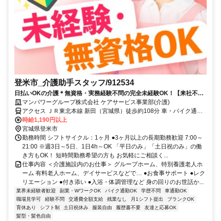
登米市_介護助手スタッフ/912534
日払いOKの介護＊無資格・実務経験不問の完全未経験OK！【来社不
要！WEB・電話登録OK】
マンパワーグループ株式会社 ケアサービス事業部(介護)
アクセス ＪＲ東北本線 新田（宮城県）徒歩約108分 車・バイク通勤
OK（派遣先による）
時給1,190円以上
宮城県登米市
勤務時間 シフトサイクル：1ヶ月 ●3ヶ月以上の長期勤務歓迎 7:00～
21:00 ※週3日～5日、1日4h～OK 「平日のみ」「土日祝のみ」の働
き方もOK！ 短時間勤務希望の方も お気軽にご相談く...
仕事内容 ＜介護施設内のお仕事＞ グループホーム、特別養護老人ホ
ーム 有料老人ホーム、デイサービスなどで… ●お食事サポート ●レク
リエーション ●付き添い ●入浴・体調管理など 身の回りのお世話か...
業界未経験者歓迎
副業・WワークOK
バイク通勤OK
学歴不問
車通勤OK
職場見学可
経験不問
交通費全額支給
残業なし
月1シフト提出
ブランクOK
育休あり
シフト制
土日祝休み
服装自由
履歴書不要
友達と応募OK
髪型・髪色自由