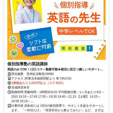
個別指導塾の英語講師
英語のみでOK！1日1コマ～勤務可能★就活に役立つ嬉しいサポートも
◎ミドル・シニアも活躍中
明光義塾 登米佐沼教室(3898)
アクセス JR東北本線新田駅より 車で約13分
1業務あたり 1,925円以上（コマ 90分）
宮城県登米市
勤務時間 実働時間：1時間30分/日 平均勤務日数：1ヶ月あたり4日～
20日 16:10～17:45 17:55～19:30 19:40～21:15 【土曜】 14:25～
16:00 16:10～...
仕事内容 具体的には 1対3の個別指導で、やさしく生徒をサポートし
ます。 「一科目だけ」「得意科目から教えてみたい」など、 まずは