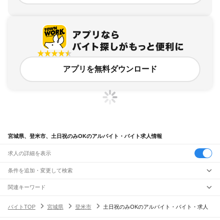
アプリを無料ダウンロード
宮城県、登米市、土日祝のみOKのアルバイト・バイト求人情報
求人の詳細を表示
条件を追加・変更して検索
市区町村を追加・変更
関連キーワード
宮城県 登米市 土日祝休み
宮城県 東松島市 土日祝のみ
宮城県
駅を追加・変更
バイトTOP
宮城県
登米市
土日祝のみOKのアルバイト・バイト・求人
宮城県 土日祝のみOK 土日のみ
宮城県 土日祝のみOK 土日祝
宮城県 土日祝のみ
宮城県
すべて
仙台市
すべて