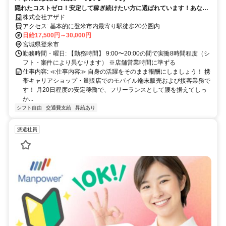
隠れたコストゼロ！安定して稼ぎ続けたい方に選ばれています！あなた
のスキルを、業界最高水準の還元率で正当に評価します。
株式会社アザド
アクセス: 基本的に登米市内最寄り駅徒歩20分圏内
日給17,500円～30,000円
宮城県登米市
勤務時間・曜日: 【勤務時間】 9:00〜20:00の間で実働8時間程度（シ
フト・案件により異なります） ※店舗営業時間に準ずる
仕事内容: ≪仕事内容≫ 自身の活躍をそのまま報酬にしましょう！ 携
帯キャリアショップ・量販店でのモバイル端末販売および接客業務で
す！ 月20日程度の安定稼働で、フリーランスとして腰を据えてしっ
か...
シフト自由
交通費支給
昇給あり
派遣社員