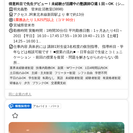
得意科目で先生デビュー！未経験が活躍中の塾講師◎週１回～OK（シフ
ト自由）
明光義塾 登米佐沼教室(3898)
アクセス JR東北本線新田駅より 車で約13分
1業務あたり 1,925円以上（コマ 90分）
宮城県登米市
勤務時間 実働時間：1時間30分/日 平均勤務日数：1ヶ月あたり4日～
20日 【平日】 16:10～17:45 17:55～19:30 19:40～21:15 【土曜】
14:25～16:00 1...
仕事内容 具体的には 講師1対生徒3名程度の個別指導。 指導科目・学
年などは相談可能です！ ■授業の流れ■ ・日常会話で生徒とコミュニ
ケーション ・前回の授業を復習 ・問題を解きながらわからない箇
所...
業界未経験者歓迎
扶養内勤務OK
副業・WワークOK
1日4時間以内OK
土日祝のみOK
主婦・主夫歓迎
フリーター歓迎
シフト自由
学歴不問
平日のみOK
学生歓迎
転勤なし
英語
未経験者歓迎
経験者歓迎
有資格者歓迎
研修あり
夕方
ブランクOK
交通費支給
同じ企業の求人
アルバイト・パート