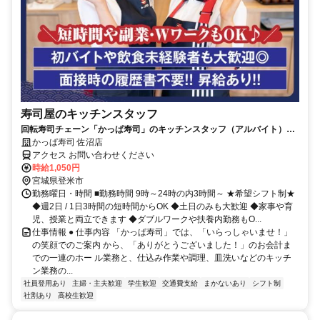
寿司屋のキッチンスタッフ
回転寿司チェーン「かっぱ寿司」のキッチンスタッフ（アルバイト）採
用情報！
かっぱ寿司 佐沼店
アクセス お問い合わせください
時給1,050円
宮城県登米市
勤務曜日・時間 ■勤務時間 9時～24時の内3時間～ ★希望シフト制★
◆週2日 / 1日3時間の短時間からOK ◆土日のみも大歓迎 ◆家事や育
児、授業と両立できます ◆ダブルワークや扶養内勤務もO...
仕事情報 ● 仕事内容 「かっぱ寿司」では、「いらっしゃいませ！」
の笑顔でのご案内 から、「ありがとうございました！」のお会計ま
での一連のホー ル業務と、仕込み作業や調理、皿洗いなどのキッチ
ン業務の...
社員登用あり
主婦・主夫歓迎
学生歓迎
交通費支給
まかないあり
シフト制
社割あり
高校生歓迎