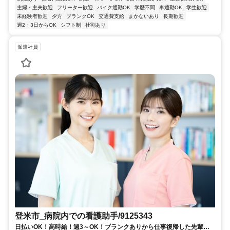
主婦・主夫歓迎
フリーター歓迎
バイク通勤OK
学歴不問
車通勤OK
学生歓迎
未経験者歓迎
夕方
ブランクOK
交通費支給
まかないあり
長期歓迎
週2・3日からOK
シフト制
社割あり
派遣社員
登米市_病院内での看護助手/9125343
日払いOK！高時給！週3～OK！ブランクありから仕事復帰した先輩や