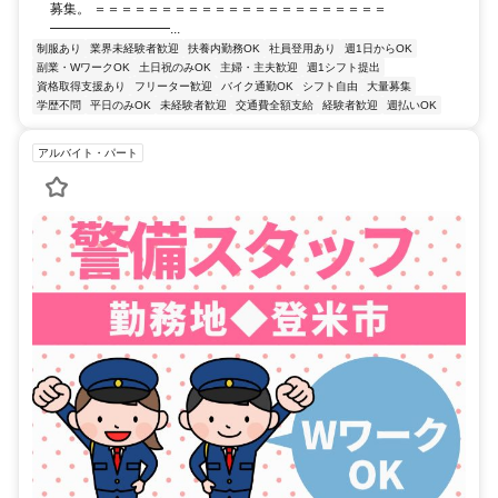
募集。 ＝＝＝＝＝＝＝＝＝＝＝＝＝＝＝＝＝＝＝＝＝＝
━━━━━━━━━...
制服あり
業界未経験者歓迎
扶養内勤務OK
社員登用あり
週1日からOK
副業・WワークOK
土日祝のみOK
主婦・主夫歓迎
週1シフト提出
資格取得支援あり
フリーター歓迎
バイク通勤OK
シフト自由
大量募集
学歴不問
平日のみOK
未経験者歓迎
交通費全額支給
経験者歓迎
週払いOK
アルバイト・パート