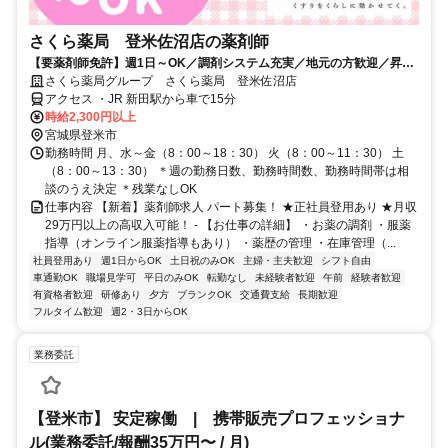
さくら薬局 登米佐沼店の薬剤師
【要薬剤師免許】週1日～OK／調剤システム充実／地元の方歓迎／昇給
あり／社割で日用品等が最大半額♪
さくら薬局グループ さくら薬局 登米佐沼店
アクセス ・JR 新田駅から車で15分
時給2,300円以上
宮城県登米市
勤務時間 月、水～金（8：00～18：30） 火（8：00～11：30） 土
（8：00～13：30） ＊週の勤務日数、勤務時間数、勤務時間帯は相
談のうえ決定 ＊残業なしOK
仕事内容 【新着】薬剤師求人 パート募集！ ★正社員登用あり ★月収
29万円以上の高収入可能！ - 【お仕事の詳細】 ・お薬の調剤 ・服薬
指導（オンライン服薬指導もあり） ・薬歴の管理 ・在庫管理（...
社員登用あり
週1日からOK
土日祝のみOK
主婦・主夫歓迎
シフト自由
車通勤OK
職場見学可
平日のみOK
転勤なし
未経験者歓迎
午前
経験者歓迎
有資格者歓迎
研修あり
夕方
ブランクOK
交通費支給
長期歓迎
フルタイム歓迎
週2・3日からOK
業務委託
【登米市】 安定稼働 | 携帯販売プロフェッショナ
ル(業務委託/報酬35万円〜 / 月)