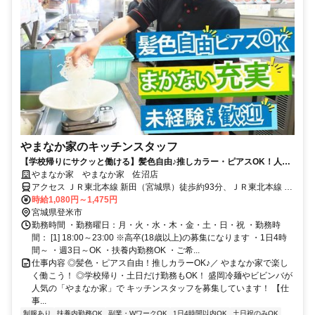
やまなか家のキッチンスタッフ
【学校帰りにサクッと働ける】髪色自由♪推しカラー・ピアスOK！人気
まかないあり
やまなか家 やまなか家 佐沼店
アクセス ＪＲ東北本線 新田（宮城県）徒歩約93分、ＪＲ東北本線 梅
ヶ沢徒歩約120分
時給1,080円～1,475円
宮城県登米市
勤務時間 ・勤務曜日：月・火・水・木・金・土・日・祝 ・勤務時
間： [1] 18:00～23:00 ※高卒(18歳以上)の募集になります ・1日4時
間～ ・週3日～OK ・扶養内勤務OK ・ご希...
仕事内容 ◎髪色・ピアス自由！推しカラーOK♪／ やまなか家で楽し
く働こう！ ◎学校帰り・土日だけ勤務もOK！ 盛岡冷麺やビビンバが
人気の「やまなか家」で キッチンスタッフを募集しています！ 【仕
事...
制服あり
扶養内勤務OK
副業・WワークOK
1日4時間以内OK
土日祝のみOK