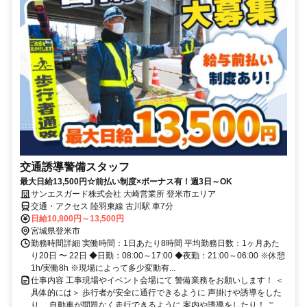
交通誘導警備スタッフ
最大日給13,500円☆前払い制度×ボーナス有！週3日～OK
サンエスガード株式会社 大崎営業所 登米市エリア
交通・アクセス 陸羽東線 古川駅 車7分
日給10,800円～13,500円
宮城県登米市
勤務時間詳細 実働時間：1日あたり8時間 平均勤務日数：1ヶ月あた
り20日 〜 22日 ◆日勤：08:00～17:00 ◆夜勤：21:00～06:00 ※休憩
1h/実働8h ※現場によって多少変動有...
仕事内容 工事現場やイベント会場にて 警備業務をお願いします！ ＜
具体的には＞ 歩行者が安全に通行できるように 声掛けや誘導をした
り、 自動車が問題なく走行できるように 案内や誘導をしたり！ こ