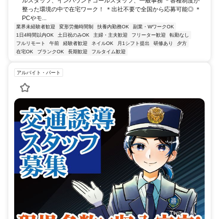
ルスタッフ、インバウンドコールスタッフ、一般事務 ＊各種制度が
整った環境の中で在宅ワーク！ ＊出社不要で全国から応募可能◎ ＊
PCやモ...
業界未経験者歓迎
変形労働時間制
扶養内勤務OK
副業・WワークOK
1日4時間以内OK
土日祝のみOK
主婦・主夫歓迎
フリーター歓迎
転勤なし
フルリモート
午前
経験者歓迎
ネイルOK
月1シフト提出
研修あり
夕方
在宅OK
ブランクOK
長期歓迎
フルタイム歓迎
アルバイト・パート