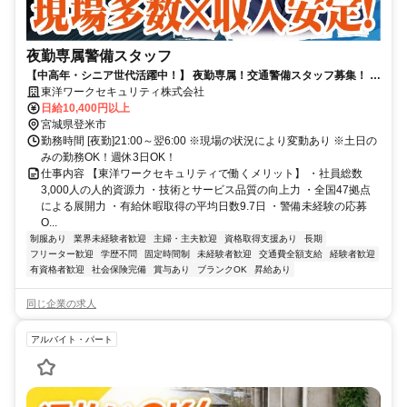
夜勤専属警備スタッフ
【中高年・シニア世代活躍中！】 夜勤専属！交通警備スタッフ募集！ 週
休3日OK！警備未経験OK！
東洋ワークセキュリティ株式会社
日給10,400円以上
宮城県登米市
勤務時間 [夜勤]21:00～翌6:00 ※現場の状況により変動あり ※土日の
みの勤務OK！週休3日OK！
仕事内容 【東洋ワークセキュリティで働くメリット】 ・社員総数
3,000人の人的資源力 ・技術とサービス品質の向上力 ・全国47拠点
による展開力 ・有給休暇取得の平均日数9.7日 ・警備未経験の応募
O...
制服あり
業界未経験者歓迎
主婦・主夫歓迎
資格取得支援あり
長期
フリーター歓迎
学歴不問
固定時間制
未経験者歓迎
交通費全額支給
経験者歓迎
有資格者歓迎
社会保険完備
賞与あり
ブランクOK
昇給あり
同じ企業の求人
アルバイト・パート