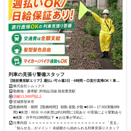
列車の見張り警備スタッフ
【陸前豊里駅エリア】週払い可☆週3日・6時間～◎直行直帰OK！車通
勤◎WワークOK！週1シフト提出
株式会社シムックス
勤務地・最寄駅 JR気仙沼線 陸前豊里駅
日給11,500円以上
宮城県登米市
勤務時間・期間 【勤務時間】 朝勤 昼勤 夕勤 ■8:00～17:00(実働8時
間) ■休憩：60分 ※小休憩は約1時間に1回あり ※現場により変動あり
■残業：月平均10時間以下 ★お仕事が早めに...
仕事内容 ＝＝＝＝＝＝＝＝＝＝＝＝＝＝＝＝＝＝＝＝＝＝ 「見る」
「知らせる」がメイン！ 未経験から始められる列車見張りスタッフ