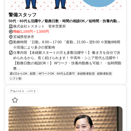
警備スタッフ
50代・60代も活躍中／勤務日数・時間の相談OK／短時間・扶養内勤務
も可能／無資格・未経験OK
株式会社トスネット 登米営業所
時給1,100円～1,500円
宮城県登米市
勤務時間 「日勤」8:00～17:00 「夜勤」21:00～翌6:00 ※実働8時間
※現場により多少の変動有
仕事内容 【未経験スタートの方も多数活躍中！】 働き方を自分で決
められるから、長く続けられます！ 中高年・シニア世代も活躍中！
【勤務日数の相談OK！】 Wワーク・扶養内勤務も可能！ ・短時間勤
務 ...
週1日からOK
副業・WワークOK
60代も応募可
未経験者歓迎
経験者歓迎
シフト制
アルバイト・パート