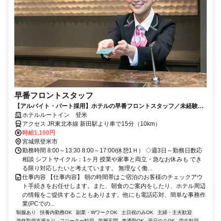
早番フロントスタッフ
【アルバイト・パート採用】ホテルの早番フロントスタッフ／未経験歓
迎！働きながら接客スキルも身につく
ホテルルートイン 登米
アクセス JR東北本線 新田駅より車で15分（10km）
時給1,100円
宮城県登米市
勤務時間 8:00～13:30 8:00～17:00(休憩1Ｈ） ◇週3日～勤務日数応
相談 シフトサイクル：1ヶ月 授業や家事と両立・急なお休みも でき
る限り対応したいと考えています。 無理なく働...
仕事内容 【仕事内容】 朝の時間帯はご宿泊のお客様のチェックアウ
ト手続きをお任せします。また、朝食のご案内をしたり、ホテル周辺
の情報をご提供することもあります。他にも電話応対、簡単な事務作
業(PCでの...
制服あり
扶養内勤務OK
副業・WワークOK
土日祝のみOK
主婦・主夫歓迎
資格取得支援あり
フリーター歓迎
学歴不問
車通勤OK
平日のみOK
学生歓迎