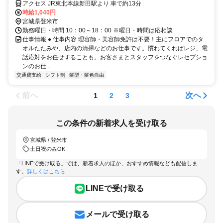
アクセス JR東北本線新田駅より 車で約13分
時給1,040円
宮城県登米市
勤務曜日・時間 10：00～18：00 ※曜日・時間は応相談
仕事情報 ● 仕事内容 理容師・美容師免許は不要！主にフロアでのタ
オルたたみや、店内の清掃などのお仕事です。慣れてくればレジ、電
話応対をお任せすることも。お客さまとスタッフをつなぐレセプショ
ンのお仕...
交通費支給
シフト制
髪型・髪色自由
前へ
次へ
1
2
3
この条件の新着求人を受け取る
宮城県 / 登米市
土日祝のみOK
「LINEで受け取る」では、新着求人のほか、おすすめ情報なども配信しま
す。
詳しくはこちら
LINEで受け取る
メールで受け取る