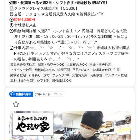
短期・長期選べる✨週2日～シフト自由♪未経験歓迎❗/MYS1
クラウドグレイス株式会社【CGS36】
交通・アクセス ★交通費規定内支給 ★給料前払いOK
時給1,300円
宮城県登米市
勤務時間詳細 ＼週2日～シフト自由！／ ⏰短期・長期どちらも大歓
迎！⏰ ①9：00～18：00 ②9：30～18：30 (各休憩1時間) ＊日によ
り変動がある可能性あり ⛅週2日～OK！Wワーク...
仕事内容 ☆.。.:*・゜☆.。.:*・゜☆.。.:*・゜☆ ＼未経験大歓迎✨商品
PRのお仕事／ 人と話すのが好きな方にオススメ✊ スタッフに大好評
の週払い制度あり☘ ☆.。.:*・゜☆.。.:*...
業界未経験者歓迎
副業・WワークOK
土日祝のみOK
主婦・主夫歓迎
フリーター歓迎
給料前払いOK
学歴不問
平日のみOK
未経験者歓迎
午前
経験者歓迎
研修あり
夕方
ブランクOK
交通費支給
長期歓迎
フルタイム歓迎
週2・3日からOK
シフト制
週4日以上OK
アルバイト・パート