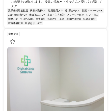
ご希望をお伺いします。 授業の流れ▼ ・生徒さんと楽しくお話して
スタ...
業界未経験者歓迎
扶養内勤務OK
社員登用あり
週1日からOK
副業・WワークOK
1日4時間以内OK
土日祝のみOK
主婦・主夫歓迎
フリーター歓迎
シフト自由
学歴不問
平日のみOK
学生歓迎
転勤なし
英語
未経験者歓迎
経験者歓迎
有資格者歓迎
研修あり
夕方
業務委託