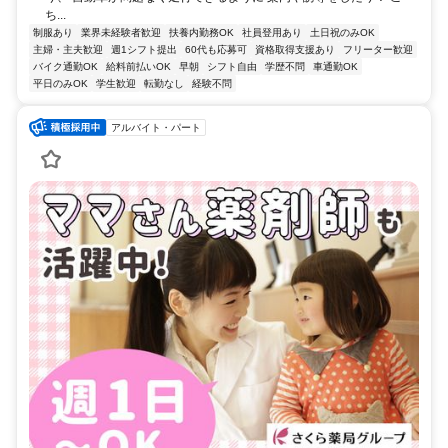
ち...
制服あり
業界未経験者歓迎
扶養内勤務OK
社員登用あり
土日祝のみOK
主婦・主夫歓迎
週1シフト提出
60代も応募可
資格取得支援あり
フリーター歓迎
バイク通勤OK
給料前払いOK
早朝
シフト自由
学歴不問
車通勤OK
平日のみOK
学生歓迎
転勤なし
経験不問
アルバイト・パート