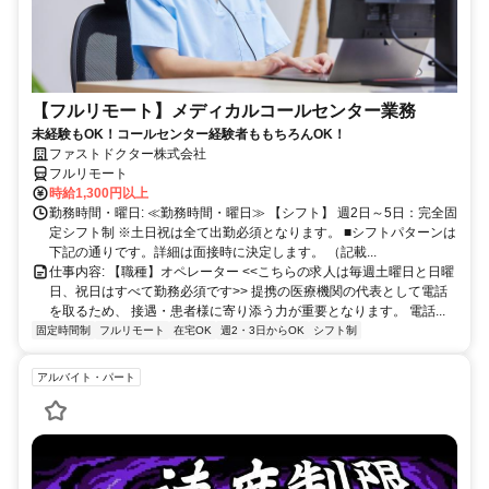
【フルリモート】メディカルコールセンター業務
未経験もOK！コールセンター経験者ももちろんOK！
ファストドクター株式会社
フルリモート
時給1,300円以上
勤務時間・曜日: ≪勤務時間・曜日≫ 【シフト】 週2日～5日：完全固
定シフト制 ※土日祝は全て出勤必須となります。ㅤ ■シフトパターンは
下記の通りです。詳細は面接時に決定します。 （記載...
仕事内容: 【職種】オペレーター <<こちらの求人は毎週土曜日と日曜
日、祝日はすべて勤務必須です>> 提携の医療機関の代表として電話
を取るため、 接遇・患者様に寄り添う力が重要となります。 電話...
固定時間制
フルリモート
在宅OK
週2・3日からOK
シフト制
アルバイト・パート