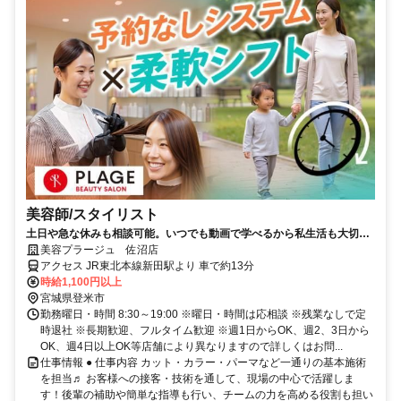
美容師/スタイリスト
土日や急な休みも相談可能。いつでも動画で学べるから私生活も大切
に。美容師をもう一度。
美容プラージュ 佐沼店
アクセス JR東北本線新田駅より 車で約13分
時給1,100円以上
宮城県登米市
勤務曜日・時間 8:30～19:00 ※曜日・時間は応相談 ※残業なしで定
時退社 ※長期歓迎、フルタイム歓迎 ※週1日からOK、週2、3日から
OK、週4日以上OK等店舗により異なりますので詳しくはお問...
仕事情報 ● 仕事内容 カット・カラー・パーマなど一通りの基本施術
を担当♬ お客様への接客・技術を通して、現場の中心で活躍しま
す！後輩の補助や簡単な指導も行い、チームの力を高める役割も担い