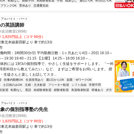
OK
転勤なし
経験不問
未経験者歓迎
午前
残業なし
週払いOK
即日払いOK
ブランクOK
育休あり
交通費支給
アルバイト・パート
塾の英語講師
佐沼教室(3898)
 1,925円以上（コマ 90分）
R東北本線新田駅より 車で約13分
市
働時間：1時間30分/日 平均勤務日数：1ヶ月あたり4日～20日 16:10～
55～19:30 19:40～21:15 【土曜】 14:25～16:00 16:10～...
具体的には 1対3の個別指導で、やさしく生徒をサポートします。 「一科
得意科目から教えてみたい」など、 まずはご希望をお伺いします。 授
・生徒さんと楽しくお話してスタ...
迎
扶養内勤務OK
社員登用あり
週1日からOK
副業・WワークOK
K
土日祝のみOK
主婦・主夫歓迎
フリーター歓迎
シフト自由
学歴不問
生歓迎
転勤なし
英語
未経験者歓迎
経験者歓迎
有資格者歓迎
研修あり
夕方
アルバイト・パート
対象の個別指導塾の先生
佐沼教室(3898)
 1,925円以上（コマ 90分）
R東北本線新田駅より 車で約13分
市