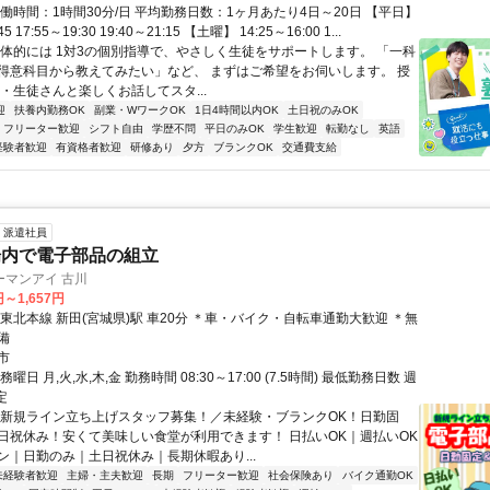
働時間：1時間30分/日 平均勤務日数：1ヶ月あたり4日～20日 【平日】
45 17:55～19:30 19:40～21:15 【土曜】 14:25～16:00 1...
具体的には 1対3の個別指導で、やさしく生徒をサポートします。 「一科
得意科目から教えてみたい」など、 まずはご希望をお伺いします。 授
・生徒さんと楽しくお話してスタ...
迎
扶養内勤務OK
副業・WワークOK
1日4時間以内OK
土日祝のみOK
フリーター歓迎
シフト自由
学歴不問
平日のみOK
学生歓迎
転勤なし
英語
経験者歓迎
有資格者歓迎
研修あり
夕方
ブランクOK
交通費支給
派遣社員
場内で電子部品の組立
ーマンアイ 古川
円～1,657円
東北本線 新田(宮城県)駅 車20分 ＊車・バイク・自転車通勤大歓迎 ＊無
備
市
曜日 月,火,水,木,金 勤務時間 08:30～17:00 (7.5時間) 最低勤務日数 週
定
＼新規ライン立ち上げスタッフ募集！／未経験・ブランクOK！日勤固
日祝休み！安くて美味しい食堂が利用できます！ 日払いOK｜週払いOK
ン｜日勤のみ｜土日祝休み｜長期休暇あり...
未経験者歓迎
主婦・主夫歓迎
長期
フリーター歓迎
社会保険あり
バイク通勤OK