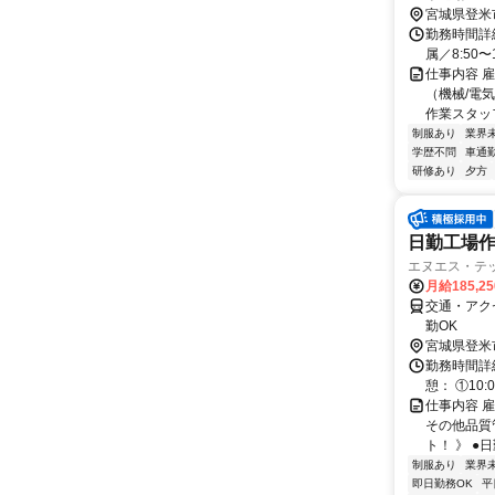
宮城県登米
勤務時間詳
属／8:50〜1
仕事内容 
（機械/電
作業スタッフ
制服あり
業界
学歴不問
車通勤
研修あり
夕方
日勤工場作
エヌエス・テ
月給185,2
交通・アク
勤OK
宮城県登米
勤務時間詳細
憩： ①10:0
仕事内容 
その他品質
ト！ 》 ●
制服あり
業界
即日勤務OK
平