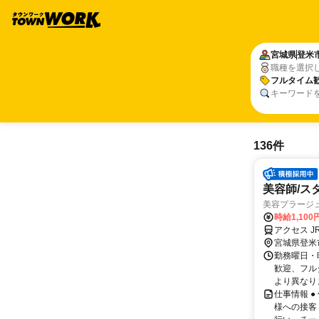
宮城県
登米
職種を選択
フルタイム
キーワード
136件
美容師/ス
美容プラージ
時給1,10
アクセス J
宮城県登米
勤務曜日・時
歓迎、フル
より異なりま
仕事情報 
様への接客