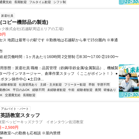
通費支給
長期歓迎
フルタイム歓迎
シフト制
派遣社員
(コピー機部品の製造)
ック株式会社(石越駅周辺エリアの工場)
50円
セス 地図は最寄りの駅です ※勤務地は石越駅から車で15分圏内 ※車通
市
 総労働時間：1ヶ月あたり160時間 2交替制 ①8:30〜17:00 ②19:00〜
雇用形態：派遣社員 職種：品質管理（鉄鋼/非鉄金属/金属製品）、機械製
ター/ラインマネージャー、倉庫作業スタッフ 《 ここがポイント！ 》 ●
ボタン操作中心 ●土日休...
未経験者歓迎
社員登用あり
主婦・主夫歓迎
フリーター歓迎
早朝
学歴不問
勤務OK
平日のみOK
経験不問
未経験者歓迎
午前
経験者歓迎
夜間
研修あり
K
交通費支給
長期歓迎
アルバイト・パート
け英語教室スタッフ
教室ペッピーキッズクラブ イオンタウン佐沼教室
円～2,500円
近隣教室への勤務も応相談 ※屋内禁煙
市