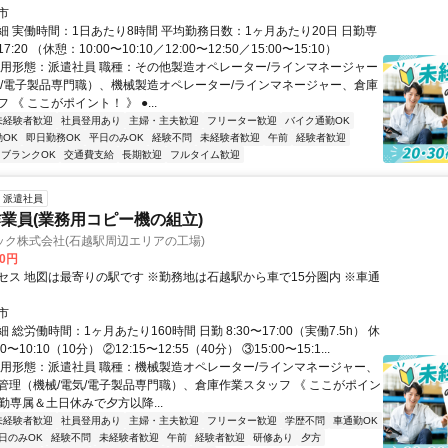
市
細 実働時間：1日あたり8時間 平均勤務日数：1ヶ月あたり20日 日勤専
7:20 （休憩：10:00〜10:10／12:00〜12:50／15:00〜15:10）
雇用形態：派遣社員 職種：その他製造オペレーター/ラインマネージャー
気/電子製品専門職）、機械製造オペレーター/ラインマネージャー、倉庫
 《 ここがポイント！ 》 ●...
未経験者歓迎
社員登用あり
主婦・主夫歓迎
フリーター歓迎
バイク通勤OK
OK
即日勤務OK
平日のみOK
経験不問
未経験者歓迎
午前
経験者歓迎
ブランクOK
交通費支給
長期歓迎
フルタイム歓迎
派遣社員
業員(業務用コピー機の組立)
ック株式会社(石越駅周辺エリアの工場)
50円
セス 地図は最寄りの駅です ※勤務地は石越駅から車で15分圏内 ※車通
市
 総労働時間：1ヶ月あたり160時間 日勤 8:30〜17:00（実働7.5h） 休
0〜10:10（10分） ②12:15〜12:55（40分） ③15:00〜15:1...
雇用形態：派遣社員 職種：機械製造オペレーター/ラインマネージャー、
管理（機械/電気/電子製品専門職）、倉庫作業スタッフ 《 ここがポイン
日勤専属＆土日休みで夕方以降...
未経験者歓迎
社員登用あり
主婦・主夫歓迎
フリーター歓迎
学歴不問
車通勤OK
日のみOK
経験不問
未経験者歓迎
午前
経験者歓迎
研修あり
夕方