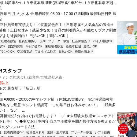
 新田(宮城県)駅 車30分 ＪＲ東北本線 石越駅
市
車35分 ＊車・バイク・自転車通勤OK！ ＊無料駐車場完備
曜日 月,火,水,木,金 勤務時間 08:00～17:00 (7.5時間) 最低勤務日数 週
定
＼正社員登用実績あり！／髪型髪色自由！日勤専属の人気食品の製造オ
募集！土日祝休み！残業少なめ！食品の割引購入が可能なサブスク制度
より徒歩圏内！ 日払いOK｜週払いOK｜...
未経験者歓迎
社員登用あり
長期
フリーター歓迎
社会保険あり
バイク通勤OK
OK
固定時間制
平日のみOK
未経験者歓迎
経験者歓迎
週払いOK
ブランクOK
交通費支給
フルタイム歓迎
日払いOK
長期休暇あり
Rスタッフ
ィング株式会社(就業先:宮城県登米市)
0円以上
セス 最寄駅：「新田」駅
市
 ■09:00～20:00の中でシフト制 （休憩1h/実働8h） ※定時退勤可能
務地をご用意 ※シフト相談可 「この曜日はお休みがいい！」 「残業多
！」など、 ...
応募後最短1分以内でお電話します！！ ／ ★未経験大歓迎★ スマホアド
お仕事！ ＼ ◆主なお仕事内容 ◎スマホ教室を開き操作方法を教えるだ
プリのダウンロード方法...
迎
扶養内勤務OK
社員登用あり
主婦・主夫歓迎
フリーター歓迎
シフト自由