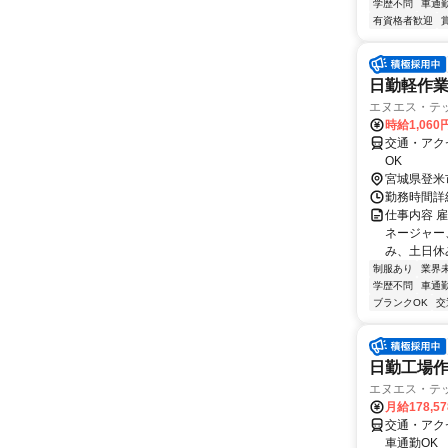
学歴不問
車通勤
有資格者歓迎
日勤軽作業
エヌエス・テッ
時給1,060
交通・アク
OK
宮城県登米
勤務時間詳細
仕事内容 
ネージャー
み、土日休み
制服あり
業界
学歴不問
車通勤
ブランクOK
交
日勤工場作
エヌエス・テ
月給178,5
交通・アク
車通勤OK