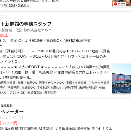
ムの力を高める役割も担います。個人...
フト制
髪型・髪色自由
ート
ート新鮮館の事務スタッフ
ト新鮮館 佐沼店/株式会社マルニ
0円以上
セス 「佐沼IC」より車10分＊車通勤OK（無料駐車場完備）
市
【勤務時間】8:30～12:30 ※月曜日のみ▶”8:00～12:00”勤務 《勤務
・曜日は相談OK》 ✅週1日～OK！働き方・シフト相談可 ✅平日のみ
メインもO...
＝＝＝＝★ 求人のPOINT ★＝＝＝＝＝ ✅ 午前のみ＆4時間の短時間勤
週1日～OK！勤務日数・曜日相談可◎ ✅ 家庭や副業との両立もバッチリ♪
K（無料駐車場完備...
未経験者歓迎
扶養内勤務OK
副業・WワークOK
主婦・主夫歓迎
フリーター歓迎
早朝
学歴不問
車通勤OK
学生歓迎
転勤なし
経験不問
未経験者歓迎
午前
修あり
ブランクOK
交通費支給
長期歓迎
派遣社員
オペレーター
ーマンアイ 古川
円～1,588円
柳津(宮城県)駅 徒歩20分 ＪＲ気仙沼線 御岳堂駅 車7分 ＪＲ気