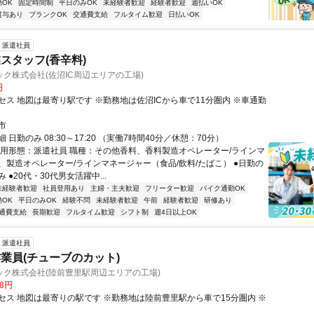
OK
固定時間制
平日のみOK
未経験者歓迎
経験者歓迎
週払いOK
賞与あり
ブランクOK
交通費支給
フルタイム歓迎
日払いOK
派遣社員
スタッフ(香辛料)
ク株式会社(佐沼IC周辺エリアの工場)
円
セス 地図は最寄り駅です ※勤務地は佐沼ICから車で11分圏内 ※車通勤
市
 日勤のみ 08:30～17:20 （実働7時間40分／休憩：70分）
雇用形態：派遣社員 職種：その他香料、香料製造オペレーター/ラインマ
、製造オペレーター/ラインマネージャー（食品/飲料/たばこ） ●日勤の
 ●20代・30代男女活躍中...
未経験者歓迎
社員登用あり
主婦・主夫歓迎
フリーター歓迎
バイク通勤OK
OK
平日のみOK
経験不問
未経験者歓迎
午前
経験者歓迎
研修あり
通費支給
長期歓迎
フルタイム歓迎
シフト制
週4日以上OK
派遣社員
業員(チューブのカット)
ック株式会社(陸前豊里駅周辺エリアの工場)
78円
セス 地図は最寄りの駅です ※勤務地は陸前豊里駅から車で15分圏内 ※