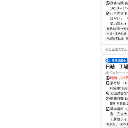
勤務時間 実
16:10～17:
仕事内容 
目だけ」「
業の流れ▼ 
業界未経験者歓
主婦・主夫歓迎
未経験者歓迎
同じ企業の求人
日勤 工
株式会社ヒュ
時給1,325
最寄駅 ＪＲ
料駐車場完
宮城県登米
勤務時間 勤務
5日 日勤固
基本情報 
定！完全土
｜新規ライ
制服あり
業界