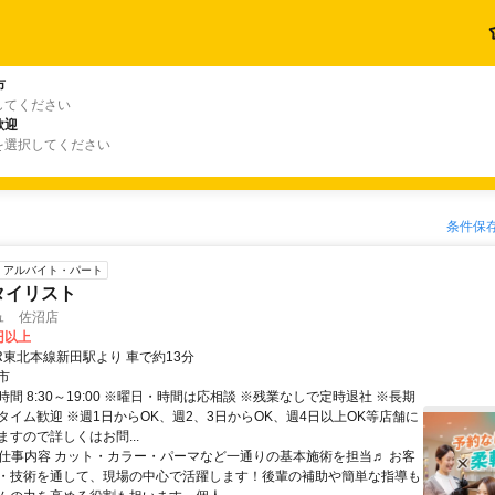
市
してください
歓迎
を選択してください
条件保
アルバイト・パート
タイリスト
ュ 佐沼店
0円以上
R東北本線新田駅より 車で約13分
市
間 8:30～19:00 ※曜日・時間は応相談 ※残業なしで定時退社 ※長期
タイム歓迎 ※週1日からOK、週2、3日からOK、週4日以上OK等店舗に
すので詳しくはお問...
● 仕事内容 カット・カラー・パーマなど一通りの基本施術を担当♬ お客
・技術を通して、現場の中心で活躍します！後輩の補助や簡単な指導も