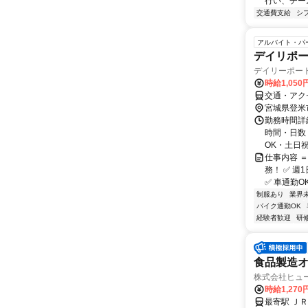
行い、チー
交通費支給
シ
アルバイト・パ
デイリポ
デイリーポー
時給1,05
交通・アク
宮城県登米
勤務時間詳細 
時間・日数
OK・土日祝
仕事内容 ＝
務！ ✅ 
✅ 車通勤O
制服あり
業界
バイク通勤OK
経験者歓迎
研
食品製造
株式会社ヒュ
時給1,270
最寄駅 ＪＲ気仙沼線 