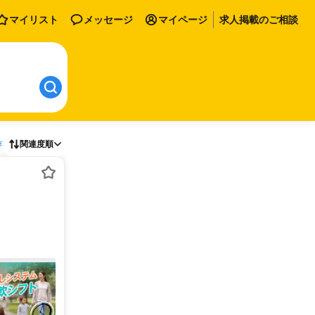
マイリスト
メッセージ
マイページ
求人掲載のご相談
存
関連度順