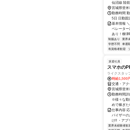
仙沼線 陸前横山駅 車8分 ＪＲ東北本線
宮城県登米
勤務時間 勤務
5日 日勤固
基本情報 
ペレーター
あり！柳津駅
制服あり
業界
学歴不問
車通勤
有資格者歓迎
派遣社員
スマホのP
ライクスタッフ
時給1,50
交通・アク
宮城県登米
勤務時間詳細
※様々な勤
めで稼ぎたい
仕事内容 
バイザーの
け!! ・ア
業界未経験者歓