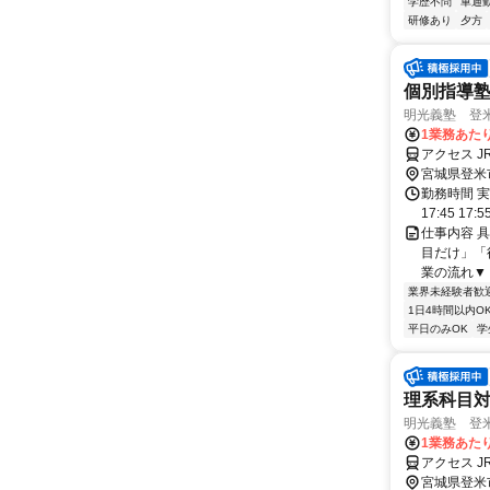
学歴不問
車通勤
研修あり
夕方
個別指導
明光義塾 登米
1業務あたり
アクセス J
宮城県登米
勤務時間 実
17:45 17:
仕事内容 
目だけ」「
業の流れ▼ 
業界未経験者歓
1日4時間以内O
平日のみOK
学
理系科目
明光義塾 登米
1業務あたり
アクセス J
宮城県登米