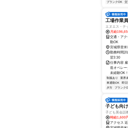
ブランクOK
交
工場作業員
エヌエス・テ
月給196,6
交通・アク
勤OK
宮城県登米
勤務時間詳細
翌3:30
仕事内容 
造オペレー
未経験OK！
制服あり
業界
車通勤OK
即日
夕方
ブランクO
子ども向
子ども英会話
時給1,600
アクセス 
宮城県登米