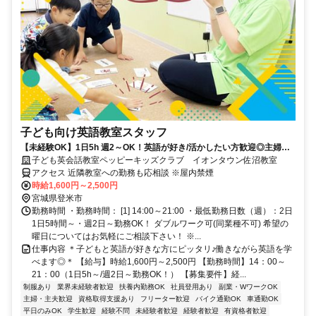
子ども向け英語教室スタッフ
【未経験OK】1日5h 週2～OK！英語が好き/活かしたい方歓迎◎主婦
(夫)/学生も活躍中！
子ども英会話教室ペッピーキッズクラブ イオンタウン佐沼教室
アクセス 近隣教室への勤務も応相談 ※屋内禁煙
時給1,600円～2,500円
宮城県登米市
勤務時間 ・勤務時間： [1] 14:00～21:00 ・最低勤務日数（週）：2日
1日5時間～・週2日～勤務OK！ ダブルワーク可(同業種不可) 希望の
曜日についてはお気軽にご相談下さい！ ※...
仕事内容 ＊子どもと英語が好きな方にピッタリ♪働きながら英語を学
べます◎＊ 【給与】時給1,600円～2,500円 【勤務時間】14：00～
21：00（1日5h～/週2日～勤務OK！） 【募集要件】経...
制服あり
業界未経験者歓迎
扶養内勤務OK
社員登用あり
副業・WワークOK
主婦・主夫歓迎
資格取得支援あり
フリーター歓迎
バイク通勤OK
車通勤OK
平日のみOK
学生歓迎
経験不問
未経験者歓迎
経験者歓迎
有資格者歓迎