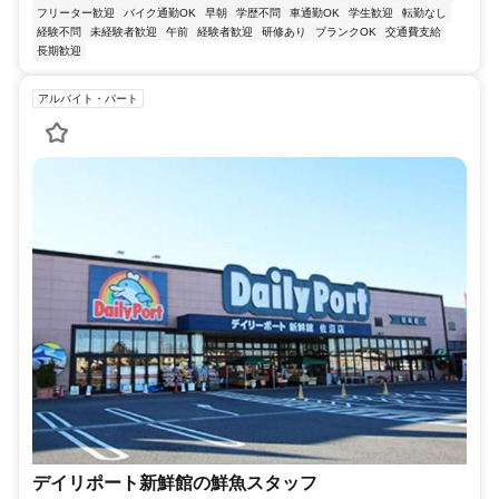
フリーター歓迎
バイク通勤OK
早朝
学歴不問
車通勤OK
学生歓迎
転勤なし
経験不問
未経験者歓迎
午前
経験者歓迎
研修あり
ブランクOK
交通費支給
長期歓迎
アルバイト・パート
デイリポート新鮮館の鮮魚スタッフ