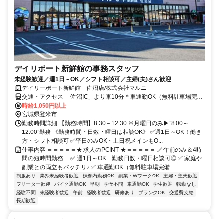
デイリポート新鮮館の事務スタッフ
未経験歓迎／週1日～OK／シフト相談可／主婦(夫)さん歓迎
デイリーポート新鮮館 佐沼店/株式会社マルニ
交通・アクセス 「佐沼IC」より車10分＊車通勤OK（無料駐車場完
備）
時給1,050円以上
宮城県登米市
勤務時間詳細 【勤務時間】8:30～12:30 ※月曜日のみ▶”8:00～
12:00”勤務 《勤務時間・日数・曜日は相談OK》 ✅週1日～OK！働き
方・シフト相談可 ✅平日のみOK・土日祝メインもO...
仕事内容 ＝＝＝＝＝★ 求人のPOINT ★＝＝＝＝＝ ✅ 午前のみ＆4時
間の短時間勤務！ ✅ 週1日～OK！勤務日数・曜日相談可◎ ✅ 家庭や
副業との両立もバッチリ♪ ✅ 車通勤OK（無料駐車場完備...
制服あり
業界未経験者歓迎
扶養内勤務OK
副業・WワークOK
主婦・主夫歓迎
フリーター歓迎
バイク通勤OK
早朝
学歴不問
車通勤OK
学生歓迎
転勤なし
経験不問
未経験者歓迎
午前
経験者歓迎
研修あり
ブランクOK
交通費支給
長期歓迎