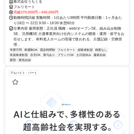
株式会社うちくる
フルリモート
月給370,000円～440,000円
勤務時間詳細 実働時間：1日あたり8時間 平均勤務日数：1ヶ月あた
り18日 〜 22日 9:00～18:00 休憩60分
仕事内容 雇用形態：正社員 職種：web/オープンSE、組み込み制御
SE、汎用機SE 介護事業所向け社内システムの開発・運用・保守をお
任せします。 有料老人ホームの現場で使われる、介護記録・労務管
理...
学歴不問
車通勤OK
固定時間制
フルリモート
経験者歓迎
残業なし
有資格者歓迎
在宅OK
賞与あり
ブランクOK
土日祝休み
服装自由
髪型・髪色自由
アルバイト・パート