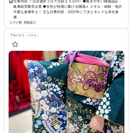
仕事内容: ✨完全週休２日で月給２３万円✨ ◆働きやすい職場認証・
健康経営優良企業 ◆女性が快適に働ける職場♬ スキル・経験・免許
不要な倉庫求人！ 主な仕事内容：2022年にできたキレイな本社倉
庫...
シフト制
昇給あり
アルバイト・パート