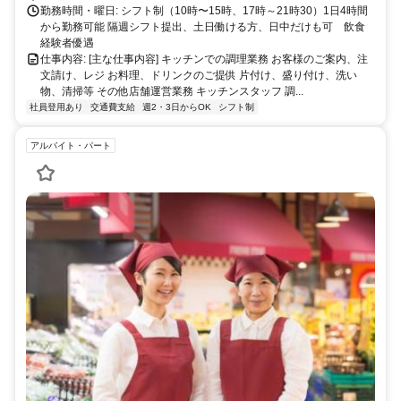
勤務時間・曜日: シフト制（10時〜15時、17時～21時30）1日4時間
から勤務可能 隔週シフト提出、土日働ける方、日中だけも可 飲食
経験者優遇
仕事内容: [主な仕事内容] キッチンでの調理業務 お客様のご案内、注
文請け、レジ お料理、ドリンクのご提供 片付け、盛り付け、洗い
物、清掃等 その他店舗運営業務 キッチンスタッフ 調...
社員登用あり
交通費支給
週2・3日からOK
シフト制
アルバイト・パート