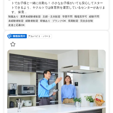
トでお子様と一緒に出勤も！ 小さなお子様がいても安心してスター
トできるよう、ヤクルトでは保育所を運営しているセンターがありま
す。 保育...
制服あり
業界未経験者歓迎
主婦・主夫歓迎
学歴不問
職場見学可
経験不問
未経験者歓迎
経験者歓迎
研修あり
ブランクOK
長期歓迎
完全歩合制
友達と応募OK
アルバイト・パート