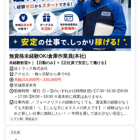
無資格未経験OK/倉庫作業員(本社)
未経験歓迎✨｜【日勤のみ】×【正社員で安定して働ける】
迫トラック株式会社
アクセス: ・梅ヶ沢駅から車で4分
月給210,000円～230,000円
宮城県登米市
勤務時間・曜日: ①～③のいずれか(1時間休憩) ①7:30~16:30 ②8:00
～17:00 ③9:00～18:00 ※基本的に残業はありません
仕事内容: ／ フォークリフトの経験がなくても、運送業の経験がなく
ても大歓迎！ ＼ 【こんな方にオススメの求人です】 ✅ 経験はないけ
れど新しい仕事に挑戦したい！ ✅ 年間を通して波が少ない安定し...
シフト制
昇給あり
正社員