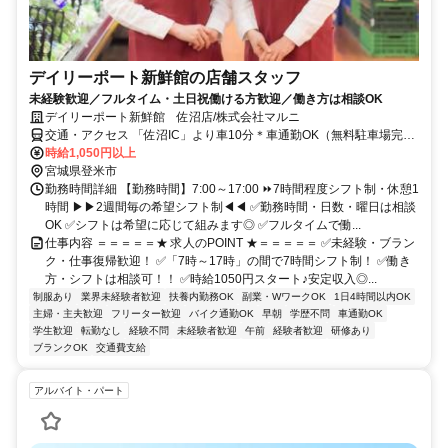
デイリーポート新鮮館の店舗スタッフ
未経験歓迎／フルタイム・土日祝働ける方歓迎／働き方は相談OK
デイリーポート新鮮館 佐沼店/株式会社マルニ
交通・アクセス 「佐沼IC」より車10分＊車通勤OK（無料駐車場完
備）
時給1,050円以上
宮城県登米市
勤務時間詳細 【勤務時間】7:00～17:00 ⏩7時間程度シフト制・休憩1
時間 ▶▶2週間毎の希望シフト制◀◀ ✅勤務時間・日数・曜日は相談
OK ✅シフトは希望に応じて組みます◎ ✅フルタイムで働...
仕事内容 ＝＝＝＝＝★ 求人のPOINT ★＝＝＝＝＝ ✅未経験・ブラン
ク・仕事復帰歓迎！ ✅「7時～17時」の間で7時間シフト制！ ✅働き
方・シフトは相談可！！ ✅時給1050円スタート♪安定収入◎...
制服あり
業界未経験者歓迎
扶養内勤務OK
副業・WワークOK
1日4時間以内OK
主婦・主夫歓迎
フリーター歓迎
バイク通勤OK
早朝
学歴不問
車通勤OK
学生歓迎
転勤なし
経験不問
未経験者歓迎
午前
経験者歓迎
研修あり
ブランクOK
交通費支給
アルバイト・パート