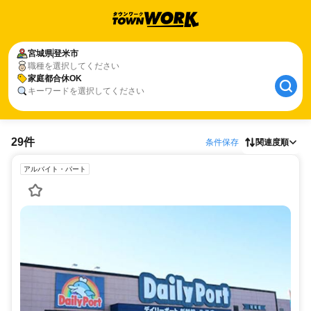
宮城県
登米市
職種を選択してください
家庭都合休OK
キーワードを選択してください
29件
条件保存
関連度順
アルバイト・パート