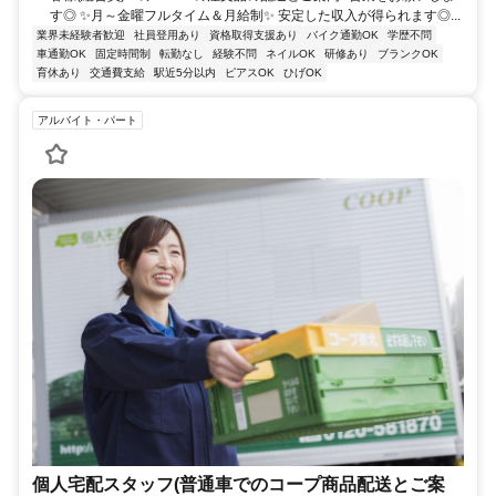
す◎ ✨月～金曜フルタイム＆月給制✨ 安定した収入が得られます◎...
業界未経験者歓迎
社員登用あり
資格取得支援あり
バイク通勤OK
学歴不問
車通勤OK
固定時間制
転勤なし
経験不問
ネイルOK
研修あり
ブランクOK
育休あり
交通費支給
駅近5分以内
ピアスOK
ひげOK
アルバイト・パート
個人宅配スタッフ(普通車でのコープ商品配送とご案