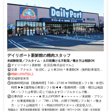
デイリポート新鮮館の精肉スタッフ
未経験歓迎／フルタイム・土日祝働ける方歓迎／働き方は相談OK
デイリーポート新鮮館 佐沼店/株式会社マルニ
交通・アクセス 「佐沼IC」より車10分＊車通勤OK（無料駐車場完
備）
時給1,050円以上
宮城県登米市
勤務時間詳細 【勤務時間】7:00～17:00 ⏩7時間程度シフト制・休憩1
時間 ▶▶2週間毎の希望シフト制◀◀ ✅勤務時間・日数・曜日は相談
OK ✅シフトは希望に応じて組みます◎ ✅フルタイムで働...
仕事内容 ＝＝＝＝＝★ 求人のPOINT ★＝＝＝＝＝ ✅未経験・ブラン
ク・仕事復帰歓迎！ ✅「7時～17時」の間で7時間シフト制！ ✅働き
方・シフトは相談可！！ ✅時給1050円スタート♪安定収入◎...
制服あり
業界未経験者歓迎
扶養内勤務OK
副業・WワークOK
主婦・主夫歓迎