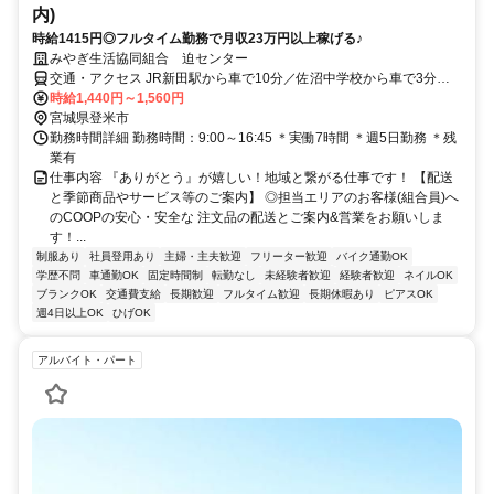
内)
時給1415円◎フルタイム勤務で月収23万円以上稼げる♪
みやぎ生活協同組合 迫センター
交通・アクセス JR新田駅から車で10分／佐沼中学校から車で3分／
車通勤可（無料駐車場あり）
時給1,440円～1,560円
宮城県登米市
勤務時間詳細 勤務時間：9:00～16:45 ＊実働7時間 ＊週5日勤務 ＊残
業有
仕事内容 『ありがとう』が嬉しい！地域と繋がる仕事です！ 【配送
と季節商品やサービス等のご案内】 ◎担当エリアのお客様(組合員)へ
のCOOPの安心・安全な 注文品の配送とご案内&営業をお願いしま
す！...
制服あり
社員登用あり
主婦・主夫歓迎
フリーター歓迎
バイク通勤OK
学歴不問
車通勤OK
固定時間制
転勤なし
未経験者歓迎
経験者歓迎
ネイルOK
ブランクOK
交通費支給
長期歓迎
フルタイム歓迎
長期休暇あり
ピアスOK
週4日以上OK
ひげOK
アルバイト・パート