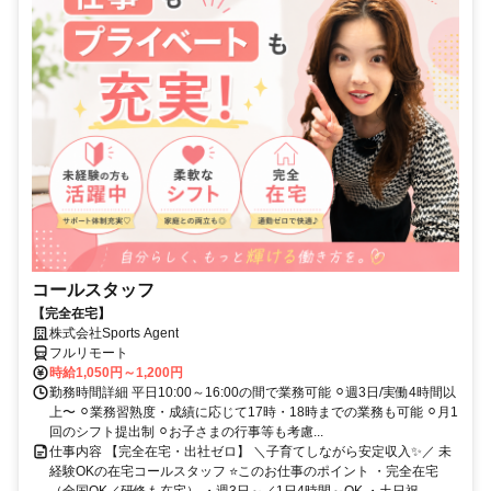
コールスタッフ
【完全在宅】
株式会社Sports Agent
フルリモート
時給1,050円～1,200円
勤務時間詳細 平日10:00～16:00の間で業務可能 ⚪︎週3日/実働4時間以
上〜 ⚪︎業務習熟度・成績に応じて17時・18時までの業務も可能 ⚪︎月1
回のシフト提出制 ⚪︎お子さまの行事等も考慮...
仕事内容 【完全在宅・出社ゼロ】 ＼子育てしながら安定収入✨／ 未
経験OKの在宅コールスタッフ ⭐このお仕事のポイント ・完全在宅
（全国OK／研修も在宅） ・週3日～／1日4時間～OK ・土日祝...