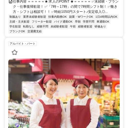
仕事内容 ＝＝＝＝＝★ 求人のPOINT ★＝＝＝＝＝ ✅未経験・ブラン
ク・仕事復帰歓迎！ ✅「7時～17時」の間で7時間シフト制！ ✅働き
方・シフトは相談可！！ ✅時給1050円スタート♪安定収入◎...
制服あり
業界未経験者歓迎
扶養内勤務OK
副業・WワークOK
1日4時間以内OK
主婦・主夫歓迎
フリーター歓迎
バイク通勤OK
早朝
学歴不問
車通勤OK
学生歓迎
転勤なし
経験不問
未経験者歓迎
午前
経験者歓迎
研修あり
ブランクOK
交通費支給
アルバイト・パート