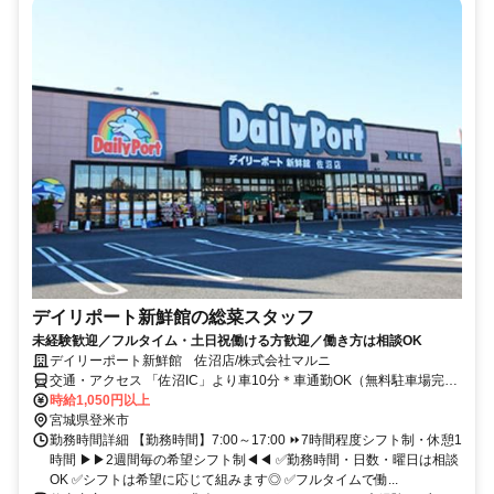
デイリポート新鮮館の総菜スタッフ
未経験歓迎／フルタイム・土日祝働ける方歓迎／働き方は相談OK
デイリーポート新鮮館 佐沼店/株式会社マルニ
交通・アクセス 「佐沼IC」より車10分＊車通勤OK（無料駐車場完
備）
時給1,050円以上
宮城県登米市
勤務時間詳細 【勤務時間】7:00～17:00 ⏩7時間程度シフト制・休憩1
時間 ▶▶2週間毎の希望シフト制◀◀ ✅勤務時間・日数・曜日は相談
OK ✅シフトは希望に応じて組みます◎ ✅フルタイムで働...