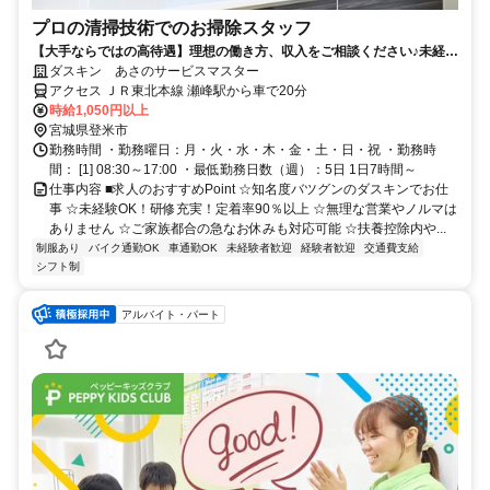
プロの清掃技術でのお掃除スタッフ
【大手ならではの高待遇】理想の働き方、収入をご相談ください♪未経験
歓迎！
ダスキン あさのサービスマスター
アクセス ＪＲ東北本線 瀬峰駅から車で20分
時給1,050円以上
宮城県登米市
勤務時間 ・勤務曜日：月・火・水・木・金・土・日・祝 ・勤務時
間： [1] 08:30～17:00 ・最低勤務日数（週）：5日 1日7時間～
仕事内容 ■求人のおすすめPoint ☆知名度バツグンのダスキンでお仕
事 ☆未経験OK！研修充実！定着率90％以上 ☆無理な営業やノルマは
ありません ☆ご家族都合の急なお休みも対応可能 ☆扶養控除内や...
制服あり
バイク通勤OK
車通勤OK
未経験者歓迎
経験者歓迎
交通費支給
シフト制
アルバイト・パート