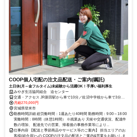
COOP個人宅配の注文品配送・ご案内(嘱託)
土日休(月～金フルタイム)未経験から活躍OK！手厚い福利厚生
みやぎ生活協同組合 迫センター
交通・アクセス JR新田駅から車で10分／佐沼中学校から車で3分／
車通勤可（無料駐車場あり）
月給270,000円
宮城県登米市
勤務時間詳細 総労働時間：1週あたり40時間 勤務時間：9:00～18:00
実働時間：8時間（休憩1時間） ※残業あり 天候や交通状況、配達件
数の増加、 配達先での営業、帰着後の事務作業等により...
仕事内容 【配送と季節商品やサービス等のご案内】 担当エリアのお
客様(組合員)への COOPの注文品の配送とご案内&営業をお願いしま