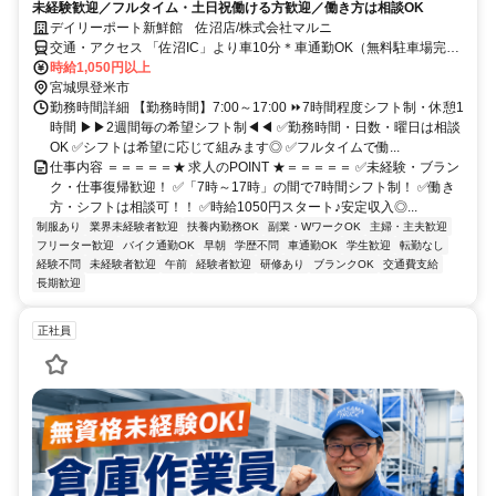
未経験歓迎／フルタイム・土日祝働ける方歓迎／働き方は相談OK
デイリーポート新鮮館 佐沼店/株式会社マルニ
交通・アクセス 「佐沼IC」より車10分＊車通勤OK（無料駐車場完
備）
時給1,050円以上
宮城県登米市
勤務時間詳細 【勤務時間】7:00～17:00 ⏩7時間程度シフト制・休憩1
時間 ▶▶2週間毎の希望シフト制◀◀ ✅勤務時間・日数・曜日は相談
OK ✅シフトは希望に応じて組みます◎ ✅フルタイムで働...
仕事内容 ＝＝＝＝＝★ 求人のPOINT ★＝＝＝＝＝ ✅未経験・ブラン
ク・仕事復帰歓迎！ ✅「7時～17時」の間で7時間シフト制！ ✅働き
方・シフトは相談可！！ ✅時給1050円スタート♪安定収入◎...
制服あり
業界未経験者歓迎
扶養内勤務OK
副業・WワークOK
主婦・主夫歓迎
フリーター歓迎
バイク通勤OK
早朝
学歴不問
車通勤OK
学生歓迎
転勤なし
経験不問
未経験者歓迎
午前
経験者歓迎
研修あり
ブランクOK
交通費支給
長期歓迎
正社員