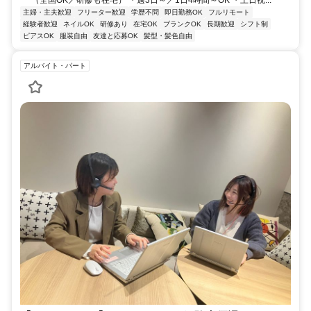
主婦・主夫歓迎
フリーター歓迎
学歴不問
即日勤務OK
フルリモート
経験者歓迎
ネイルOK
研修あり
在宅OK
ブランクOK
長期歓迎
シフト制
ピアスOK
服装自由
友達と応募OK
髪型・髪色自由
アルバイト・パート