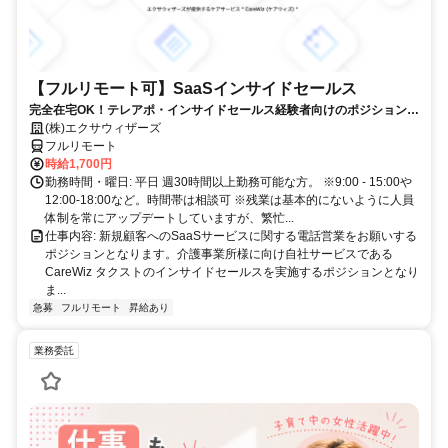
【フルリモート可】SaaSインサイドセールス
完全在宅OK！テレアポ・インサイドセールス経験者向けのポジションで
す！
(株)エクサウィザーズ
フルリモート
時給1,700円
勤務時間・曜日: 平日 週30時間以上勤務可能な方。 ※9:00 - 15:00や
12:00-18:00など。時間帯は相談可 ※残業は基本的にないように人員
体制を常にアップデートしていますが、繁忙...
仕事内容: 新規顧客へのSaaSサービスに関する電話営業をお願いする
ポジションとなります。介護事業所様に向け自社サービスである
CareWiz タクストのインサイドセールスを実施するポジションとなり
ま...
急募
フルリモート
昇給あり
業務委託