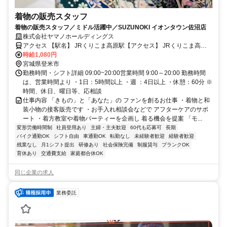
着物の販売スタッフ
着物の販売スタッフ／ミドル活躍中／SUZUNOKI イオンタウン佐沼店
株式会社ヤマノホールディングス
アクセス 【駅名】 JRくりこま高原駅【アクセス】 JRくりこま高原
駅 車20分
時給1,080円
宮城県登米市
勤務時間・シフト詳細 09:00~20:00営業時間 9:00～20:00 勤務時間
は、営業時間より ・1日：5時間以上 ・週 ：4日以上 ・休憩：60分 ※
時間、休日、曜日等、応相談
仕事内容 「きもの」と「あなた」の ファンを創るお仕事 ・着物と和
装小物の接客販売です ・お手入れ相談会などで アフターケアのサポ
ート ・着方教室や着物パーティーを企画し 着る機会を提案 「モ...
変形労働時間制
社員登用あり
主婦・主夫歓迎
60代も応募可
長期
バイク通勤OK
シフト自由
車通勤OK
転勤なし
未経験者歓迎
経験者歓迎
残業なし
月1シフト提出
研修あり
社会保険完備
制服貸与
ブランクOK
育休あり
交通費支給
家庭都合休OK
同じ企業の求人
業務委託