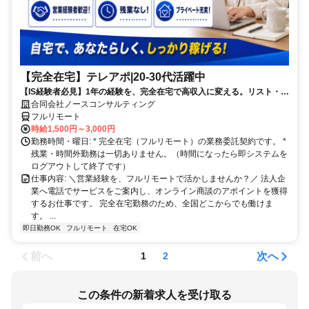
【完全在宅】テレアポ|20-30代活躍中
【IS経験者必見】1年の経験を、完全在宅で高収入に変える。リスト・ス
クリプト完備でブランクがあっても安心スタート！ 「私のスキル、在宅
合同会社ノースコンサルティング
ならもっと活きる」 コールセンターの出勤やシフトの縛りから解放され
フルリモート
て、自分のペースで効率よくアポ獲得！ 【微経験でも大歓迎】テレア
時給1,500円～3,000円
ポ・ISの基礎が分かっていれば大丈夫。法人向けSaaSやIT商材など、売
勤務時間・曜日: * 完全在宅（フルリモート）の業務委託契約です。 *
りやすい環境が整っています！
残業・時間外勤務は一切ありません。（時間になったら即システムを
ログアウトして終了です）
仕事内容: ＼営業経験を、フルリモートで活かしませんか？／ 法人企
業へ電話でサービスをご案内し、オンライン商談のアポイントを獲得
するお仕事です。 完全在宅勤務のため、全国どこからでも働けま
す。 ...
即日勤務OK
フルリモート
在宅OK
前へ
次へ
1
2
この条件の新着求人を受け取る