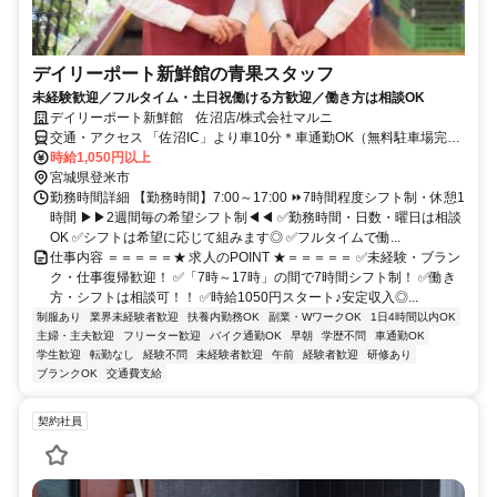
デイリーポート新鮮館の青果スタッフ
未経験歓迎／フルタイム・土日祝働ける方歓迎／働き方は相談OK
デイリーポート新鮮館 佐沼店/株式会社マルニ
交通・アクセス 「佐沼IC」より車10分＊車通勤OK（無料駐車場完
備）
時給1,050円以上
宮城県登米市
勤務時間詳細 【勤務時間】7:00～17:00 ⏩7時間程度シフト制・休憩1
時間 ▶▶2週間毎の希望シフト制◀◀ ✅勤務時間・日数・曜日は相談
OK ✅シフトは希望に応じて組みます◎ ✅フルタイムで働...
仕事内容 ＝＝＝＝＝★ 求人のPOINT ★＝＝＝＝＝ ✅未経験・ブラン
ク・仕事復帰歓迎！ ✅「7時～17時」の間で7時間シフト制！ ✅働き
方・シフトは相談可！！ ✅時給1050円スタート♪安定収入◎...
制服あり
業界未経験者歓迎
扶養内勤務OK
副業・WワークOK
1日4時間以内OK
主婦・主夫歓迎
フリーター歓迎
バイク通勤OK
早朝
学歴不問
車通勤OK
学生歓迎
転勤なし
経験不問
未経験者歓迎
午前
経験者歓迎
研修あり
ブランクOK
交通費支給
契約社員