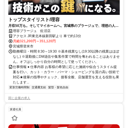
トップスタイリスト/理容
月収50万も。そしてマイホームへ。宮城県のプラージュで、理想の人生
を現実にしませんか？
理容プラージュ 佐沼店
アクセス JR東北本線新田駅より 車で約13分
月給321,200円～351,120円
宮城県登米市
勤務曜日・時間 8:30～19:30 ※基本残業なし(19:30以降の残業はほぼ
なし) ※退勤後にDM送信や集客作業で時間を奪われることはありませ
ん。オフはしっかり自分の時間として使ってください。
仕事情報 ● 仕事内容 お客様の希望に応じた施術や似合うスタイル提
案を行い、カット・カラー・パーマ・シェービングを質の高い技術で
対応★後輩の指導やチェック、接客全般、店舗運営を支える役割も果
たします...
変形労働時間制
交通費支給
髪型・髪色自由
同じ企業の求人
派遣社員