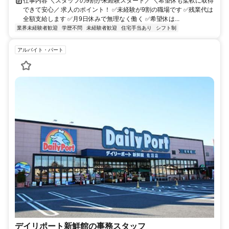
仕事内容 ＼スタッフの9割が未経験スタート／ ＼希望休も柔軟に取得
できて安心／ 求人のポイント！ ✅未経験が9割の職場です ✅残業代は
全額支給します ✅月9日休みで無理なく働く ✅希望休は...
業界未経験者歓迎
学歴不問
未経験者歓迎
住宅手当あり
シフト制
アルバイト・パート
デイリポート新鮮館の事務スタッフ