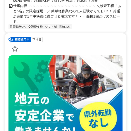
06:45 実働：9時間 休憩：計75分 残業：月30時間程度
仕事内容: ～～～～～～～～～～～～～～～～～～～ ＼検査工程「あ
と5名」の限定採用！／ 簡単軽作業なので未経験からでもOK！ 冷暖
房完備で1年中快適に過ごせる環境です＊ ＜＜面接1回だけのスピー
ド...
即日勤務OK
交通費支給
シフト制
昇給あり
正社員