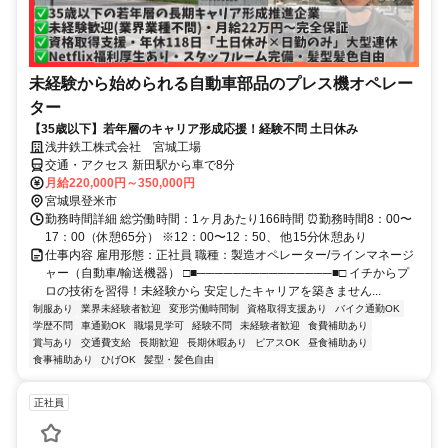
未経験から始められる自動車部品のプレス機オペレー
ター
【35歳以下】若年層のキャリア形成応援！経験不問 土日休み
浅井鉄工株式会社 宮城工場
交通・アクセス 新田駅から車で8分
月給220,000円～350,000円
宮城県登米市
勤務時間詳細 総労働時間：1ヶ月あたり166時間 ⏰勤務時間8：00〜
17：00（休憩65分） ※12：00〜12：50、 他15分休憩あり
仕事内容 雇用形態：正社員 職種：製造オペレーター/ラインマネージ
ャー（自動車/輸送機器） □■───────────────■□ イチからプ
ロの技術を習得！未経験から 安定したキャリアを築きません...
制服あり
業界未経験者歓迎
変形労働時間制
資格取得支援あり
バイク通勤OK
学歴不問
車通勤OK
職場見学可
経験不問
未経験者歓迎
食費補助あり
賞与あり
交通費支給
長期歓迎
長期休暇あり
ピアスOK
昼食補助あり
食事補助あり
ひげOK
髪型・髪色自由
正社員