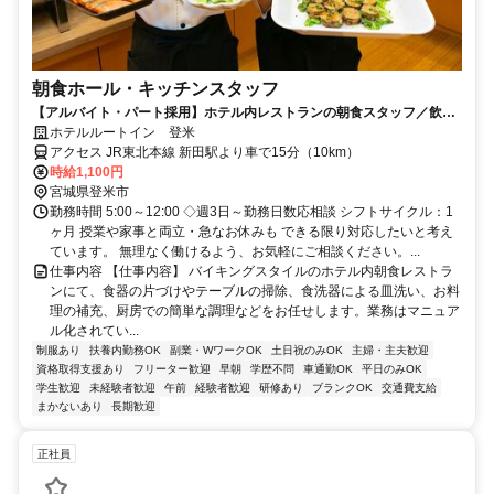
朝食ホール・キッチンスタッフ
【アルバイト・パート採用】ホテル内レストランの朝食スタッフ／飲食
未経験歓迎！主婦(夫)さん活躍中
ホテルルートイン 登米
アクセス JR東北本線 新田駅より車で15分（10km）
時給1,100円
宮城県登米市
勤務時間 5:00～12:00 ◇週3日～勤務日数応相談 シフトサイクル：1
ヶ月 授業や家事と両立・急なお休みも できる限り対応したいと考え
ています。 無理なく働けるよう、お気軽にご相談ください。...
仕事内容 【仕事内容】 バイキングスタイルのホテル内朝食レストラ
ンにて、食器の片づけやテーブルの掃除、食洗器による皿洗い、お料
理の補充、厨房での簡単な調理などをお任せします。業務はマニュア
ル化されてい...
制服あり
扶養内勤務OK
副業・WワークOK
土日祝のみOK
主婦・主夫歓迎
資格取得支援あり
フリーター歓迎
早朝
学歴不問
車通勤OK
平日のみOK
学生歓迎
未経験者歓迎
午前
経験者歓迎
研修あり
ブランクOK
交通費支給
まかないあり
長期歓迎
正社員