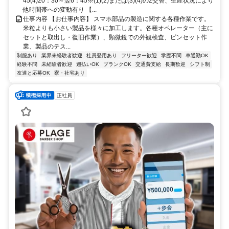
45(4)20：30～翌6：45※(1)(2)または(3)(4)の2交替、生産状況により
他時間帯への変動有り 【...
仕事内容 【お仕事内容】 スマホ部品の製造に関する各種作業です。
米粒よりも小さい製品を様々に加工します。各種オペレーター（主に
セットと取出し・復旧作業）、顕微鏡での外観検査、ピンセット作
業、製品のテス...
制服あり
業界未経験者歓迎
社員登用あり
フリーター歓迎
学歴不問
車通勤OK
経験不問
未経験者歓迎
週払いOK
ブランクOK
交通費支給
長期歓迎
シフト制
友達と応募OK
寮・社宅あり
正社員