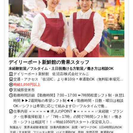
デイリーポート新鮮館の青果スタッフ
未経験歓迎／フルタイム・土日祝働ける方歓迎／働き方は相談OK
デイリーポート新鮮館 佐沼店/株式会社マルニ
交通・アクセス 「佐沼IC」より車10分＊車通勤OK（無料駐車場完
備）
時給1,050円以上
宮城県登米市
勤務時間詳細 【勤務時間】7:00～17:00 ⏩7時間程度シフト制・休憩1
時間 ▶▶2週間毎の希望シフト制◀◀ ✅勤務時間・日数・曜日は相談
OK ✅シフトは希望に応じて組みます◎ ✅フルタイムで働...
仕事内容 ＝＝＝＝＝★ 求人のPOINT ★＝＝＝＝＝ ✅未経験・ブラン
ク・仕事復帰歓迎！ ✅「7時～17時」の間で7時間シフト制！ ✅働き
方・シフトは相談可！！ ✅時給1050円スタート♪安定収入◎...
制服あり
業界未経験者歓迎
扶養内勤務OK
副業・WワークOK
1日4時間以内OK
主婦・主夫歓迎
フリーター歓迎
バイク通勤OK
早朝
学歴不問
車通勤OK