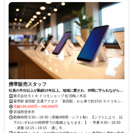
携帯販売スタッフ
社員の半分以上が勤続10年以上。地域に愛され、仲間に守られながら
「一生モノの安定」を登米で。
株式会社モトキ ドコモショップ 佐沼梅ノ木店
最寄駅 新田駅 交通アクセス 「新田駅」から車で約15分 ※ドコモショ
ップ佐沼梅ノ木店での勤務となります。 ※無料駐車場完備。車通勤
月給180,000円～340,000円
を推奨しています。
宮城県登米市
勤務時間 9:30～18:30（実働8時間・シフト制） 【シフトにより、以
下のいずれかの時間帯での勤務となります。】 ・早番 9:30～18:30
・遅番 10:15～19:15 ・通し 9:...