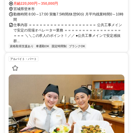
月給220,000円～350,000円
在来線「梅ケ沢駅」から車で約10分 車通勤可 駐車場有
宮城県登米市
勤務時間 8:00～17:00 実働7.5時間/休憩90分 月平均残業時間0～10時
間
仕事内容 ＝＝＝＝＝＝＝＝＝＝＝＝＝＝＝＝＝＝＝ 公共工事メイン
で安定の現場オペレーター業務 ＝＝＝＝＝＝＝＝＝＝＝＝＝＝＝＝
＝＝＝ ＼＼この求人のポイント！／／ ●公共工事メインで安定感抜
群...
資格取得支援あり
車通勤OK
固定時間制
ブランクOK
アルバイト・パート