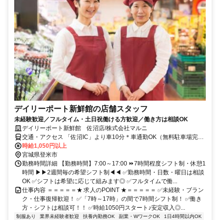
デイリーポート新鮮館の店舗スタッフ
未経験歓迎／フルタイム・土日祝働ける方歓迎／働き方は相談OK
デイリーポート新鮮館 佐沼店/株式会社マルニ
交通・アクセス 「佐沼IC」より車10分＊車通勤OK（無料駐車場完
備）
時給1,050円以上
宮城県登米市
勤務時間詳細 【勤務時間】7:00～17:00 ⏩7時間程度シフト制・休憩1
時間 ▶▶2週間毎の希望シフト制◀◀ ✅勤務時間・日数・曜日は相談
OK ✅シフトは希望に応じて組みます◎ ✅フルタイムで働...
仕事内容 ＝＝＝＝＝★ 求人のPOINT ★＝＝＝＝＝ ✅未経験・ブラン
ク・仕事復帰歓迎！ ✅「7時～17時」の間で7時間シフト制！ ✅働き
方・シフトは相談可！！ ✅時給1050円スタート♪安定収入◎...
制服あり
業界未経験者歓迎
扶養内勤務OK
副業・WワークOK
1日4時間以内OK