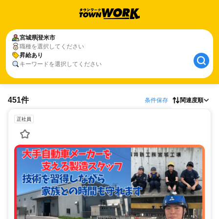
宮城県
登米市
職種を選択してください
昇給あり
キーワードを選択してください
451件
条件保存
関連度順
正社員