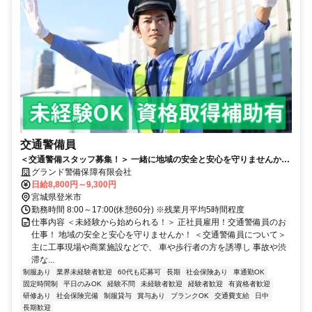
交通警備員
＜交通警備スタッフ募集！＞ 一緒に地域の安全と安心を守りませんか！
未経験からスタートOK！
グランド警備保障有限会社
日給8,800円～9,300円
宮城県登米市
勤務時間 8:00～17:00(休憩60分) ※残業月平均5時間程度
仕事内容 ＜未経験から始められる！＞ 正社員雇用！交通警備員のお
仕事！ 地域の安全と安心を守りませんか！ ＜交通警備員について＞
主に工事現場や商業施設などで、 車や歩行者の方を誘導し 事故や渋
滞な...
制服あり
業界未経験者歓迎
60代も応募可
長期
社会保険あり
車通勤OK
固定時間制
平日のみOK
経験不問
未経験者歓迎
経験者歓迎
有資格者歓迎
研修あり
社会保険完備
制服貸与
賞与あり
ブランクOK
交通費支給
日中
長期歓迎