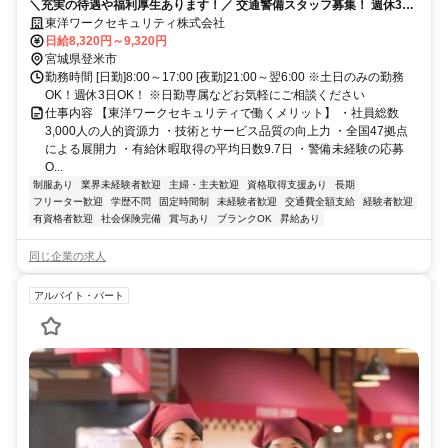
＼充実の待遇や福利厚生あります！／ 交通警備スタッフ募集！ 週休3日
OK！幅広い年代活躍中！
東洋ワークセキュリティ株式会社
日給8,320円～9,320円
宮城県登米市
勤務時間 [日勤]8:00～17:00 [夜勤]21:00～翌6:00 ※土日のみの勤務
OK！週休3日OK！ ※日勤専属などお気軽にご相談ください
仕事内容 【東洋ワークセキュリティで働くメリット】 ・社員総数
3,000人の人的資源力 ・技術とサービス品質の向上力 ・全国47拠点
による展開力 ・有給休暇取得の平均日数9.7日 ・警備未経験の応募
O...
制服あり
業界未経験者歓迎
主婦・主夫歓迎
資格取得支援あり
長期
フリーター歓迎
学歴不問
固定時間制
未経験者歓迎
交通費全額支給
経験者歓迎
有資格者歓迎
社会保険完備
賞与あり
ブランクOK
昇給あり
同じ企業の求人
アルバイト・パート