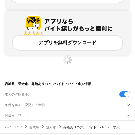
アプリを無料ダウンロード
宮城県、登米市、昇給ありのアルバイト・バイト求人情報
求人の詳細を表示
条件を追加・変更して検索
市区町村を追加・変更
関連キーワード
完全在宅ワーク 全国
シール貼り 在宅
現在地周辺
ガチャガチャ
犬カフェ
宮城県
駅を追加・変更
バイトTOP
宮城県
登米市
昇給ありのアルバイト・バイト・求人
宮城県
すべて
仙台市
すべて