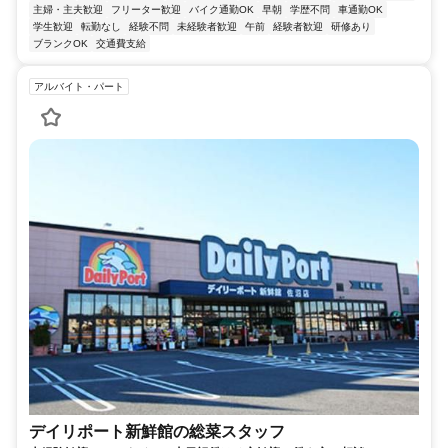
主婦・主夫歓迎
フリーター歓迎
バイク通勤OK
早朝
学歴不問
車通勤OK
学生歓迎
転勤なし
経験不問
未経験者歓迎
午前
経験者歓迎
研修あり
ブランクOK
交通費支給
アルバイト・パート
デイリポート新鮮館の総菜スタッフ