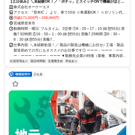
【土日休み】＼未経験OK！／「ポチッ」とスイッチONで機械がほとん
どやってくれる♪月給制なので長期休暇も収入安定♪
株式会社オーケーエス
アクセス: 『登米IC 』 より、車で10分 ☆車通勤OK！ ☆ガソリン代支
給あり（規定あり）
月給171,000円～208,060円
宮城県登米市
勤務時間・曜日: フルタイム、3交替 ①8：20～17：10 (休憩55分) 実
働7.92時間 ②16：50～1：00 (休憩55分) 実働7.25時間 ③0：30～
8：30 (休憩55分) 実働7...
仕事内容: ＼未経験歓迎！／ 製品の製造は機械にお任せ♪ 工場・製品
製造初めての方にもオススメのお仕事です◎ ーーー・ーーー・ーー
ー・ーーー・ーーー・ーーー ▼勤務先企業の特徴（業種、事業内容...
社員登用あり
固定時間制
交通費支給
昇給あり
正社員