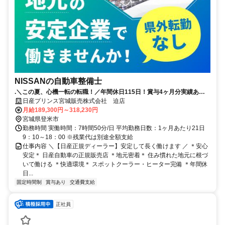
NISSANの自動車整備士
.＼この夏、心機一転の転職！／年間休日115日！賞与4ヶ月分実績あ
り！県外への転勤無し！誰もが知る安心な会社！
日産プリンス宮城販売株式会社 迫店
月給189,300円～318,230円
宮城県登米市
勤務時間 実働時間：7時間50分/日 平均勤務日数：1ヶ月あたり21日
9：10～18：00 ※残業代は別途全額支給
仕事内容 ＼【日産正規ディーラー】安定して長く働けます ／ ＊安心
安定＊ 日産自動車の正規販売店 ＊地元密着＊ 住み慣れた地元に根づ
いて働ける ＊快適環境＊ スポットクーラー・ヒーター完備 ＊年間休
日...
固定時間制
賞与あり
交通費支給
正社員