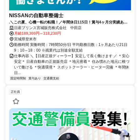
NISSANの自動車整備士
.＼この夏、心機一転の転職！／年間休日115日！賞与4ヶ月分実績あ
り！県外への転勤無し！誰もが知る安心な会社！
日産プリンス宮城販売株式会社 中田店
月給189,300円～318,230円
宮城県登米市
勤務時間 実働時間：7時間50分/日 平均勤務日数：1ヶ月あたり21日
9：10～18：00 ※残業代は別途全額支給
仕事内容 ＼【日産正規ディーラー】安定して長く働けます ／ ＊安心
安定＊ 日産自動車の正規販売店 ＊地元密着＊ 住み慣れた地元に根づ
いて働ける ＊快適環境＊ スポットクーラー・ヒーター完備 ＊年間休
日...
固定時間制
賞与あり
交通費支給
正社員