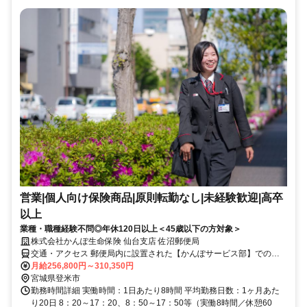
営業|個人向け保険商品|原則転勤なし|未経験歓迎|高卒
以上
業種・職種経験不問◎年休120日以上＜45歳以下の方対象＞
株式会社かんぽ生命保険 仙台支店 佐沼郵便局
交通・アクセス 郵便局内に設置された【かんぽサービス部】での勤
務となります
月給256,800円～310,350円
宮城県登米市
勤務時間詳細 実働時間：1日あたり8時間 平均勤務日数：1ヶ月あた
り20日 8：20～17：20、8：50～17：50等（実働8時間／休憩60