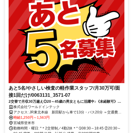
あと5名/やさしい検査の軽作業スタッフ/月30万可/面
接1回だけ/0063131_3571-07
2交替で月収30万越え◎20～45歳の男女ともに活躍中♪《未経験可》寮
費無料＊履歴書なしでサクッと応募OK！
株式会社ワールドインテック
アクセス: JR東北本線 新田駅から車で13分・バス20分 ＝交通費規
定内支給＝ * 車通勤OK(無料駐車場あり) * 自転車通勤ok(無料駐輪場
時給1,250円～1,563円
あり) * 寮から職場まで2㎞圏内 * レンタカーあり
宮城県登米市
勤務時間・曜日: *＊2交替制／4勤2休＊* ➀08:30～18:45 ②20:30～