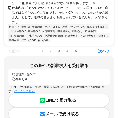
分） ※配属先により勤務時間が異なる場合があります。 ※...
仕事内容 「あなたがいてくれてよかった。」 安心を届けるのは、商
品ではなく“あなた”の存在です。 テレビCMでもおなじみの「かんぽ
さん」として、地域の皆さまから親しまれている私たち。 お客さま
にとっ...
制服あり
業界未経験者歓迎
ランチタイム
副業・WワークOK
資格取得支援あり
バイク通勤OK
車通勤OK
固定時間制
職場見学可
転勤なし
経験不問
未経験者歓迎
住宅手当あり
交通費全額支給
経験者歓迎
有資格者歓迎
研修あり
賞与あり
ブランクOK
育休あり
前へ
次へ
1
2
3
4
5
この条件の新着求人を受け取る
宮城県 / 登米市
昇給あり
「LINEで受け取る」では、新着求人のほか、おすすめ情報なども配信しま
す。
詳しくはこちら
LINEで受け取る
メールで受け取る