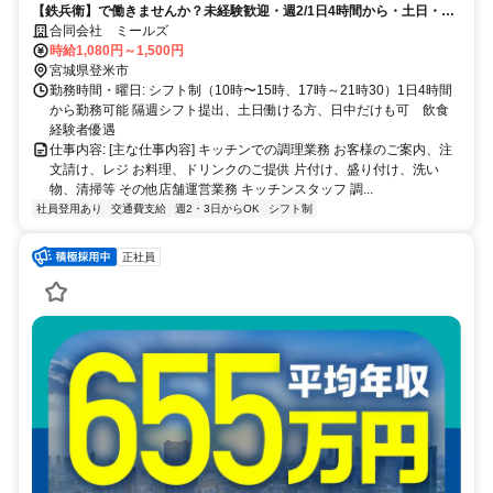
【鉄兵衛】で働きませんか？未経験歓迎・週2/1日4時間から・土日・デ
ィナー入れる方歓迎！出店予定もあり◎
合同会社 ミールズ
時給1,080円～1,500円
宮城県登米市
勤務時間・曜日: シフト制（10時〜15時、17時～21時30）1日4時間
から勤務可能 隔週シフト提出、土日働ける方、日中だけも可 飲食
経験者優遇
仕事内容: [主な仕事内容] キッチンでの調理業務 お客様のご案内、注
文請け、レジ お料理、ドリンクのご提供 片付け、盛り付け、洗い
物、清掃等 その他店舗運営業務 キッチンスタッフ 調...
社員登用あり
交通費支給
週2・3日からOK
シフト制
正社員