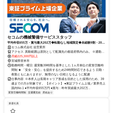
セコムの機械警備サービススタッフ
平均年収655万・賞与最大202万◆転勤なし地域限定◆未経験9割・20〜
30代活躍◆最大10連休・手当あり
セコム株式会社 迫営業所
アクセス: 異動範囲は原則として配属先の都道府県内のみ。 ※通勤圏
内の他都道府県への異動の可能性もあります。
月給225,300円以上
宮城県登米市
勤務時間・曜日: 週実働39時間を基準とした 1ヵ月単位の変形労働時
間制 ★ 「安全・安心」を提供するため24時間対応できるよう 日勤・
夜勤ともにありますが、無理のない日程となるように配慮
仕事内容: ※本求人は長期キャリア形成を目的とした採用のため、39
歳までの方が対象です。 【ポイント】 ●東証プライム上場／業界売上
国内No.1 ●平均年収655万円 ●賞与：昨年実績最大202万...
変形労働時間制
交通費支給
昇給あり
派遣社員