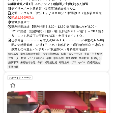
未経験歓迎／週1日～OK／シフト相談可／主婦(夫)さん歓迎
デイリーポート新鮮館 佐沼店/株式会社マルニ
交通・アクセス 「佐沼IC」より車10分＊車通勤OK（無料駐車場完
備）
時給1,050円以上
宮城県登米市
勤務時間詳細 【勤務時間】8:30～12:30 ※月曜日のみ▶”8:00～
12:00”勤務 《勤務時間・日数・曜日は相談OK》 ✅週1日～OK！働き
方・シフト相談可 ✅平日のみOK・土日祝メインもO...
仕事内容 ＝＝＝＝＝★ 求人のPOINT ★＝＝＝＝＝ ✅ 午前のみ＆4時
間の短時間勤務！ ✅ 週1日～OK！勤務日数・曜日相談可◎ ✅ 家庭や
副業との両立もバッチリ♪ ✅ 車通勤OK（無料駐車場完備...
制服あり
業界未経験者歓迎
扶養内勤務OK
副業・WワークOK
主婦・主夫歓迎
フリーター歓迎
バイク通勤OK
早朝
学歴不問
車通勤OK
学生歓迎
転勤なし
経験不問
未経験者歓迎
午前
経験者歓迎
研修あり
ブランクOK
交通費支給
長期歓迎
アルバイト・パート