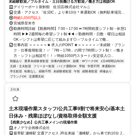
未経験歓迎／フルタイム・土日祝働ける方歓迎／働き方は相談OK
デイリーポート新鮮館 佐沼店/株式会社マルニ
交通・アクセス 「佐沼IC」より車10分＊車通勤OK（無料駐車場完
備）
時給1,050円以上
宮城県登米市
勤務時間詳細 【勤務時間】7:00～17:00 ⏩7時間程度シフト制・休憩1
時間 ▶▶2週間毎の希望シフト制◀◀ ✅勤務時間・日数・曜日は相談
OK ✅シフトは希望に応じて組みます◎ ✅フルタイムで働...
仕事内容 ＝＝＝＝＝★ 求人のPOINT ★＝＝＝＝＝ ✅未経験・ブラン
ク・仕事復帰歓迎！ ✅「7時～17時」の間で7時間シフト制！ ✅働き
方・シフトは相談可！！ ✅時給1050円スタート♪安定収入◎...
制服あり
業界未経験者歓迎
扶養内勤務OK
副業・WワークOK
1日4時間以内OK
主婦・主夫歓迎
フリーター歓迎
バイク通勤OK
早朝
学歴不問
車通勤OK
学生歓迎
転勤なし
経験不問
未経験者歓迎
午前
経験者歓迎
研修あり
ブランクOK
交通費支給
正社員
土木現場作業スタッフ/公共工事9割で将来安心/基本土
日休み・残業ほぼなし/資格取得全額支援
【残業少なめ】公共工事メインの現場作業
オノデラ企画株式会社
最寄駅 瀬峰駅 交通アクセス JR在来線「瀬峰駅」から車で約10分 JR