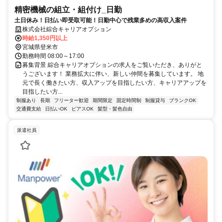
精密機械の組立・組付け_日勤
土日休み！日払い即受取可能！日勤中心で残業多めの高収入案件
株式会社綜合キャリアオプション
時給1,350円以上
宮城県登米市
勤務時間 08:00～17:00
募集背景 綜合キャリアオプションの求人をご覧いただき、ありがと
うございます！ 業務拡大に伴い、新しい仲間を募集しています。 地
元で長く働きたい方、収入アップを目指したい方、キャリアアップを
目指したい方...
制服あり
長期
フリーター歓迎
期間限定
固定時間制
制服貸与
ブランクOK
交通費支給
日払いOK
ピアスOK
髪型・髪色自由
派遣社員