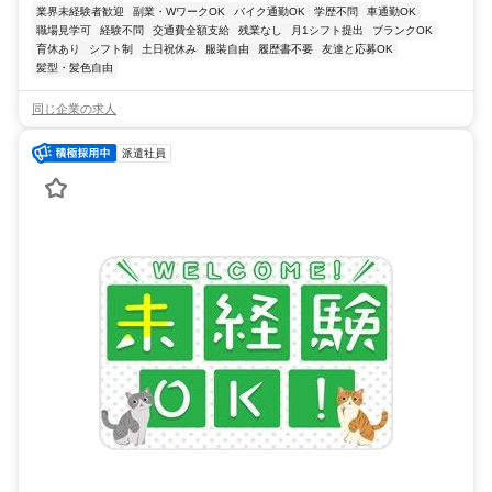
業界未経験者歓迎
副業・WワークOK
バイク通勤OK
学歴不問
車通勤OK
職場見学可
経験不問
交通費全額支給
残業なし
月1シフト提出
ブランクOK
育休あり
シフト制
土日祝休み
服装自由
履歴書不要
友達と応募OK
髪型・髪色自由
同じ企業の求人
派遣社員