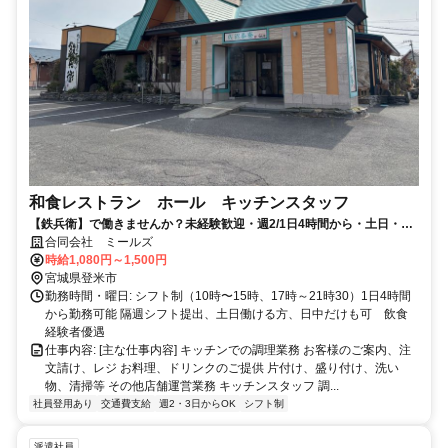
和食レストラン ホール キッチンスタッフ
【鉄兵衛】で働きませんか？未経験歓迎・週2/1日4時間から・土日・デ
ィナー入れる方歓迎！出店予定もあり◎
合同会社 ミールズ
時給1,080円～1,500円
宮城県登米市
勤務時間・曜日: シフト制（10時〜15時、17時～21時30）1日4時間
から勤務可能 隔週シフト提出、土日働ける方、日中だけも可 飲食
経験者優遇
仕事内容: [主な仕事内容] キッチンでの調理業務 お客様のご案内、注
文請け、レジ お料理、ドリンクのご提供 片付け、盛り付け、洗い
物、清掃等 その他店舗運営業務 キッチンスタッフ 調...
社員登用あり
交通費支給
週2・3日からOK
シフト制
派遣社員