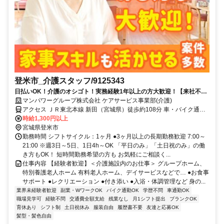
登米市_介護スタッフ/9125343
日払いOK！介護のオシゴト！実務経験1年以上の方大歓迎！【来社不
要！WEB・電話登録ＯＫ】
マンパワーグループ株式会社 ケアサービス事業部(介護)
アクセス ＪＲ東北本線 新田（宮城県）徒歩約108分 車・バイク通勤
OK（派遣先による）
時給1,300円以上
宮城県登米市
勤務時間 シフトサイクル：1ヶ月 ●3ヶ月以上の長期勤務歓迎 7:00～
21:00 ※週3日～5日、1日4h～OK 「平日のみ」「土日祝のみ」の働
き方もOK！ 短時間勤務希望の方も お気軽にご相談く...
仕事内容 【経験者歓迎】＜介護施設内のお仕事＞ グループホーム、
特別養護老人ホーム 有料老人ホーム、デイサービスなどで… ●お食事
サポート ●レクリエーション ●付き添い ●入浴・体調管理など 身の...
業界未経験者歓迎
副業・WワークOK
バイク通勤OK
学歴不問
車通勤OK
職場見学可
経験不問
交通費全額支給
残業なし
月1シフト提出
ブランクOK
育休あり
シフト制
土日祝休み
服装自由
履歴書不要
友達と応募OK
髪型・髪色自由