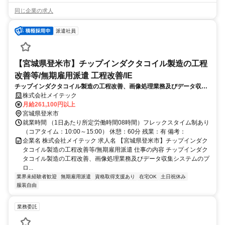
同じ企業の求人
派遣社員
【宮城県登米市】チップインダクタコイル製造の工程
改善等/無期雇用派遣 工程改善/IE
チップインダクタコイル製造の工程改善、画像処理業務及びデータ収集
システムのプログラミング業務をご担当いただきます。
株式会社メイテック
月給261,100円以上
宮城県登米市
就業時間 （1日あたり所定労働時間08時間）フレックスタイム制あり
（コアタイム：10:00～15:00） 休憩：60分 残業：有 備考：
企業名 株式会社メイテック 求人名 【宮城県登米市】チップインダク
タコイル製造の工程改善等/無期雇用派遣 仕事の内容 チップインダク
タコイル製造の工程改善、画像処理業務及びデータ収集システムのプ
ロ...
業界未経験者歓迎
無期雇用派遣
資格取得支援あり
在宅OK
土日祝休み
服装自由
業務委託