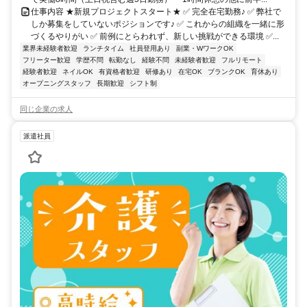
仕事内容 ★新規プロジェクトスタート★ ✅ 完全在宅勤務♪ ✅ 弊社で
しか募集をしていないポジションです♪ ✅ これからの組織を一緒に形
づくるやりがい ✅ 前例にとらわれず、新しい挑戦ができる環境 ✅...
業界未経験者歓迎
ランチタイム
社員登用あり
副業・WワークOK
フリーター歓迎
学歴不問
転勤なし
経験不問
未経験者歓迎
フルリモート
経験者歓迎
ネイルOK
有資格者歓迎
研修あり
在宅OK
ブランクOK
育休あり
オープニングスタッフ
長期歓迎
シフト制
同じ企業の求人
派遣社員