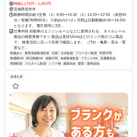
ら車28分（宮城県登米市南方町）
時給1,170円～1,463円
宮城県登米市
勤務時間詳細 2交替 （1）6:00〜14:30 （2）14:20〜22:50 （休憩45
分／実働7時間45分） ◎初めの1〜2ヶ月間は日勤勤務(8:00〜16:50)
となります。 繁忙期等に3交...
仕事内容 自動車のエンジンルームなどに使用される、 オイルシール
製品の検査業務です☆ 製品は直径10cmほどのリング状のゴム製品
で、 検査項目に沿って目視で確認します。 （汚れ・亀裂・歪み・変
形など...
制服あり
業界未経験者歓迎
主婦・主夫歓迎
フリーター歓迎
学歴不問
車通勤OK
即日勤務OK
経験不問
未経験者歓迎
ブランクOK
交通費支給
長期歓迎
フルタイム歓迎
シフト制
服装自由
髪型・髪色自由
派遣社員