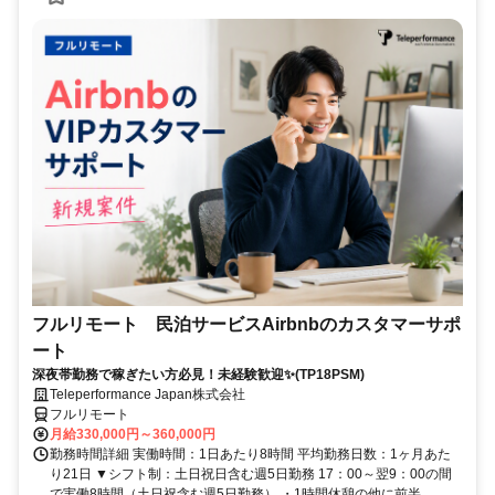
フルリモート 民泊サービスAirbnbのカスタマーサポ
ート
深夜帯勤務で稼ぎたい方必見！未経験歓迎✨(TP18PSM)
Teleperformance Japan株式会社
フルリモート
月給330,000円～360,000円
勤務時間詳細 実働時間：1日あたり8時間 平均勤務日数：1ヶ月あた
り21日 ▼シフト制：土日祝日含む週5日勤務 17：00～翌9：00の間
で実働8時間（土日祝含む週5日勤務） ・1時間休憩の他に前半...