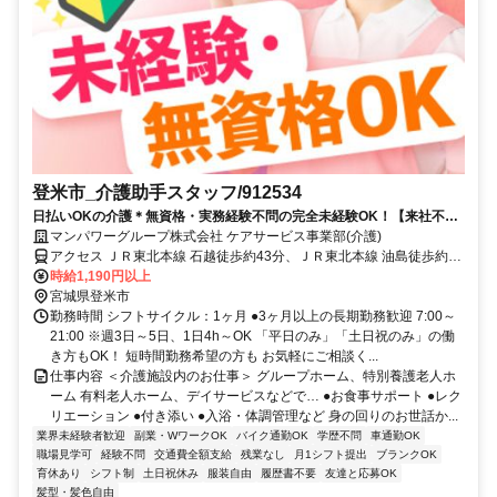
登米市_介護助手スタッフ/912534
日払いOKの介護＊無資格・実務経験不問の完全未経験OK！【来社不
要！WEB・電話登録OK】
マンパワーグループ株式会社 ケアサービス事業部(介護)
アクセス ＪＲ東北本線 石越徒歩約43分、ＪＲ東北本線 油島徒歩約79
分、ＪＲ東北本線 新田（宮城県）徒歩約99分 車・バイク通勤OK（派
時給1,190円以上
遣先による）
宮城県登米市
勤務時間 シフトサイクル：1ヶ月 ●3ヶ月以上の長期勤務歓迎 7:00～
21:00 ※週3日～5日、1日4h～OK 「平日のみ」「土日祝のみ」の働
き方もOK！ 短時間勤務希望の方も お気軽にご相談く...
仕事内容 ＜介護施設内のお仕事＞ グループホーム、特別養護老人ホ
ーム 有料老人ホーム、デイサービスなどで… ●お食事サポート ●レク
リエーション ●付き添い ●入浴・体調管理など 身の回りのお世話か...
業界未経験者歓迎
副業・WワークOK
バイク通勤OK
学歴不問
車通勤OK
職場見学可
経験不問
交通費全額支給
残業なし
月1シフト提出
ブランクOK
育休あり
シフト制
土日祝休み
服装自由
履歴書不要
友達と応募OK
髪型・髪色自由