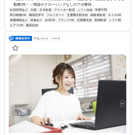
勤務OK！ ✅商談やクロージングなしのアポ獲得...
社員登用あり
主婦・主夫歓迎
フリーター歓迎
シフト自由
学歴不問
即日勤務OK
職場見学可
フルリモート
交通費全額支給
経験者歓迎
ネイルOK
食費補助あり
研修あり
在宅OK
ブランクOK
交通費支給
長期歓迎
シフト制
ピアスOK
服装自由
アルバイト・パート