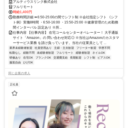
アルティウスリンク株式会社
フルリモート
時給1,400円
勤務時間詳細 ⏩6:50-25:00の間でシフト制 ※会社指定シフト 《シフ
ト例》実働8時間 ・6:50-16:00 ・15:50-25:00 ※健康管理のため勤務
間インターバル 設定あり ※所...
仕事内容 【仕事内容】 在宅コールセンターオペレーター！ 大手通販
サイト「Amazon」の 問い合わせ対応◎ ※当社はAmazonのカスタマ
ーサービス業務 を請け負っています。当社の従業員として ...
業界未経験者歓迎
社員登用あり
主婦・主夫歓迎
フリーター歓迎
学歴不問
転勤なし
経験不問
未経験者歓迎
フルリモート
経験者歓迎
ネイルOK
研修あり
在宅OK
ブランクOK
交通費支給
長期歓迎
シフト制
ピアスOK
服装自由
ひげOK
同じ企業の求人
正社員