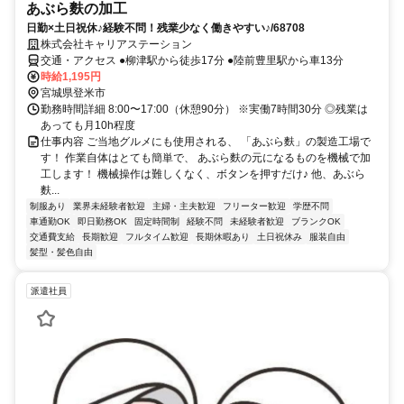
あぶら麩の加工
日勤×土日祝休♪経験不問！残業少なく働きやすい♪/68708
株式会社キャリアステーション
交通・アクセス ●柳津駅から徒歩17分 ●陸前豊里駅から車13分
時給1,195円
宮城県登米市
勤務時間詳細 8:00〜17:00（休憩90分） ※実働7時間30分 ◎残業は
あっても月10h程度
仕事内容 ご当地グルメにも使用される、 「あぶら麩」の製造工場で
す！ 作業自体はとても簡単で、 あぶら麩の元になるものを機械で加
工します！ 機械操作は難しくなく、ボタンを押すだけ♪ 他、あぶら
麩...
制服あり
業界未経験者歓迎
主婦・主夫歓迎
フリーター歓迎
学歴不問
車通勤OK
即日勤務OK
固定時間制
経験不問
未経験者歓迎
ブランクOK
交通費支給
長期歓迎
フルタイム歓迎
長期休暇あり
土日祝休み
服装自由
髪型・髪色自由
派遣社員