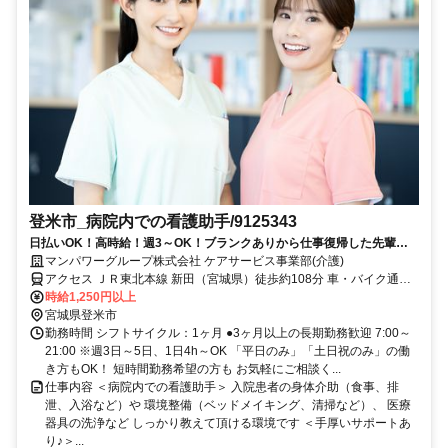
登米市_病院内での看護助手/9125343
日払いOK！高時給！週3～OK！ブランクありから仕事復帰した先輩や
ミドル世代も多数活躍中♪
マンパワーグループ株式会社 ケアサービス事業部(介護)
アクセス ＪＲ東北本線 新田（宮城県）徒歩約108分 車・バイク通勤
OK（派遣先による）
時給1,250円以上
宮城県登米市
勤務時間 シフトサイクル：1ヶ月 ●3ヶ月以上の長期勤務歓迎 7:00～
21:00 ※週3日～5日、1日4h～OK 「平日のみ」「土日祝のみ」の働
き方もOK！ 短時間勤務希望の方も お気軽にご相談く...
仕事内容 ＜病院内での看護助手＞ 入院患者の身体介助（食事、排
泄、入浴など）や 環境整備（ベッドメイキング、清掃など）、 医療
器具の洗浄など しっかり教えて頂ける環境です ＜手厚いサポートあ
り♪＞...