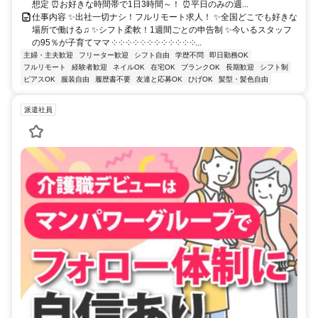
想定 ⏰お好きな時間帯で1日3時間～！ ⏰平日のみの週...
仕事内容 ✨出社一切ナシ！フルリモート求人！ ✨全国どこでも好きな
場所で働ける♫ ✨シフト柔軟！1週間ごとの申告制 ✨今いるスタッフ
の95％が子育てママ ༶ ༶ ༶ ༶ ༶ ༶ ༶ ༶ ༶ ༶ ༶ ༶...
主婦・主夫歓迎
フリーター歓迎
シフト自由
学歴不問
即日勤務OK
フルリモート
経験者歓迎
ネイルOK
在宅OK
ブランクOK
長期歓迎
シフト制
ピアスOK
服装自由
履歴書不要
友達と応募OK
ひげOK
髪型・髪色自由
派遣社員