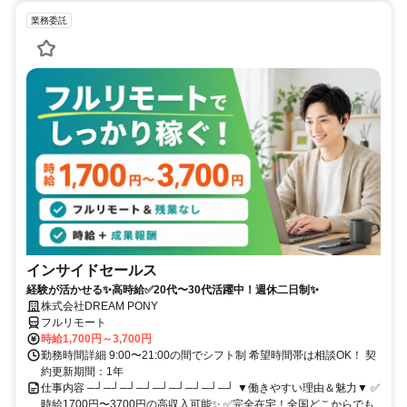
業務委託
インサイドセールス
経験が活かせる✨高時給✅20代〜30代活躍中！週休二日制✨
株式会社DREAM PONY
フルリモート
時給1,700円～3,700円
勤務時間詳細 9:00〜21:00の間でシフト制 希望時間帯は相談OK！ 契
約更新期間：1年
仕事内容 ─┘─┘─┘─┘─┘─┘─┘─┘─┘ ▼働きやすい理由＆魅力▼ ✅
時給1700円〜3700円の高収入可能✨ ✅完全在宅！全国どこからでも