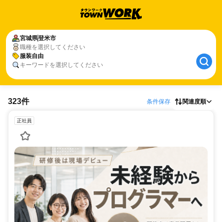
宮城県
登米市
職種を選択してください
服装自由
キーワードを選択してください
323件
条件保存
関連度順
正社員