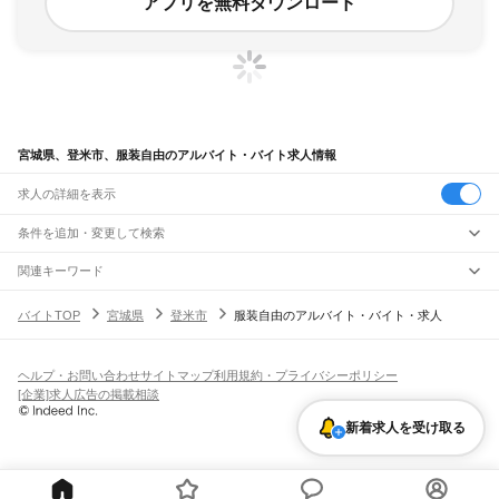
アプリを無料ダウンロード
宮城県、登米市、服装自由のアルバイト・バイト求人情報
求人の詳細を表示
条件を追加・変更して検索
市区町村を追加・変更
関連キーワード
宮城県 髪型服装自由
宮城県 登米市 品出し
宮城県 服装自由 塾
宮城県
駅を追加・変更
バイトTOP
宮城県
登米市
服装自由のアルバイト・バイト・求人
宮城県 石巻市 髪型自由
宮城県 大崎市 髪型自由
宮城県
すべて
仙台市
すべて
職種を追加・変更
JR東北本線(黒磯～利府・盛岡)
青葉区
宮城野区
若林区
太白区
泉区
越河駅
白石駅
東白石駅
北白川駅
大河原駅
船岡駅
槻木駅
岩沼駅
館腰駅
名取駅
飲食・フードサービス
ヘルプ・お問い合わせ
サイトマップ
利用規約・プライバシーポリシー
石巻市
塩竈市
気仙沼市
白石市
名取市
角田市
多賀城市
岩沼市
登米市
栗原市
特徴を追加・変更
南仙台駅
太子堂駅
長町駅
仙台駅
東仙台駅
岩切駅
新利府駅
利府駅
陸前山王駅
飲食・フードサービス
すべて
[企業]求人広告の掲載相談
東松島市
大崎市
富谷市
刈田郡
柴田郡
伊具郡
亘理郡
宮城郡
黒川郡
加美郡
遠田郡
国府多賀城駅
塩釜駅
松島駅
愛宕駅
品井沼駅
鹿島台駅
松山町駅
小牛田駅
田尻駅
ホールスタッフ
キッチンスタッフ
皿洗い・洗い場
精肉・鮮魚加工
給食調理
人気
牡鹿郡
本吉郡
瀬峰駅
梅ケ沢駅
新田駅
石越駅
有壁駅
雇用形態を追加・変更
新着求人を受け取る
パン屋（ベーカリー）
フードカウンター販売員
バー（BAR）・バーテンダー
日払いOK
高校生歓迎
学生歓迎
深夜の仕事
髪型・髪色自由
ひげOK
ネイルOK
飲食店補助（開店・閉店準備）
飲食店（店長・マネージャー）
ピアスOK
アルバイト・パート
履歴書不要
オープニングスタッフ
留学生・外国人活躍中
ドラゴンレール大船渡線
都道府県を変更
営業・販売
勤務期間
正社員
気仙沼駅
営業・販売
すべて
短期
契約社員
単発・1日OK
長期
期間限定（春夏冬休み等）