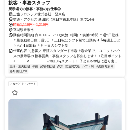
接客・事務スタッフ
展示場での接客・事務のお仕事◎
三協フロンテア株式会社 登米店
交通・アクセス 新田駅（東日本東北本線）車で14分
時給1,110円～1,210円
宮城県登米市
勤務時間詳細 ⏰10:00～17:00(休憩1時間) ＊実働6時間 ＊週5日勤務
＊最低勤務日数：週5日 ＊土日祝はシフト制で出勤あり └毎週土日ど
ちらか1日出勤 ＊月～日のシフト制
仕事内容 ＼急募／ 東証スタンダード市場上場企業で、 ユニットハウ
スの展示場の 接客営業・事務スタッフを募集します！ ⭐注目ポイント
⭐ ￣￣￣V￣￣￣￣￣ ✅朝10時スタート！ 子どもを学校に送り出...
主婦・主夫歓迎
午前
経験者歓迎
夕方
交通費支給
シフト制
長期休暇あり
週4日以上OK
アルバイト・パート