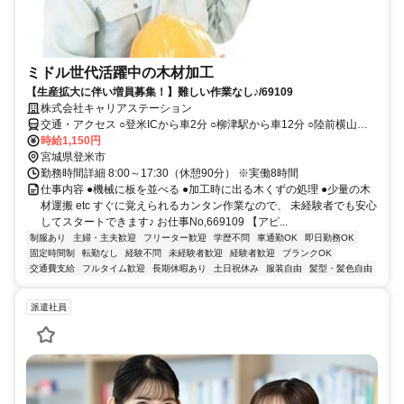
ミドル世代活躍中の木材加工
【生産拡大に伴い増員募集！】難しい作業なし♪/69109
株式会社キャリアステーション
交通・アクセス ○登米ICから車2分 ○柳津駅から車12分 ○陸前横山駅
から車18分
時給1,150円
宮城県登米市
勤務時間詳細 8:00～17:30（休憩90分） ※実働8時間
仕事内容 ●機械に板を並べる ●加工時に出る木くずの処理 ●少量の木
材運搬 etc すぐに覚えられるカンタン作業なので、 未経験者でも安心
してスタートできます♪ お仕事No,669109 【アピ...
制服あり
主婦・主夫歓迎
フリーター歓迎
学歴不問
車通勤OK
即日勤務OK
固定時間制
転勤なし
経験不問
未経験者歓迎
経験者歓迎
ブランクOK
交通費支給
フルタイム歓迎
長期休暇あり
土日祝休み
服装自由
髪型・髪色自由
派遣社員