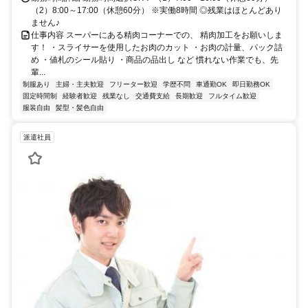
（2）8:00～17:00（休憩60分） ※実働8時間 ◎残業はほとんどあり
ません♪
仕事内容 スーパーにある精肉コーナーでの、 精肉加工をお願いしま
す！ ・スライサーを使用したお肉のカット ・お肉の計量、パック詰
め ・値札のシール貼り ・商品の品出し など 慣れない作業でも、先
輩...
制服あり
主婦・主夫歓迎
フリーター歓迎
学歴不問
車通勤OK
即日勤務OK
固定時間制
経験者歓迎
残業なし
交通費支給
長期歓迎
フルタイム歓迎
服装自由
髪型・髪色自由
派遣社員