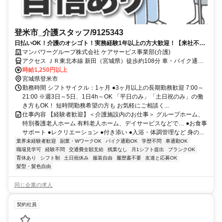
登米市_介護スタッフ/9125343
日払いOK！介護のオシゴト！実務経験1年以上の方大歓迎！【来社不
要！WEB・電話登録ＯＫ】
マンパワーグループ株式会社 ケアサービス事業部(介護)
アクセス ＪＲ東北本線 新田（宮城県）徒歩約108分 車・バイク通勤
OK（派遣先による）
時給1,250円以上
宮城県登米市
勤務時間 シフトサイクル：1ヶ月 ●3ヶ月以上の長期勤務歓迎 7:00～
21:00 ※週3日～5日、1日4h～OK 「平日のみ」「土日祝のみ」の働
き方もOK！ 短時間勤務希望の方も お気軽にご相談く...
仕事内容 【経験者歓迎】＜介護施設内のお仕事＞ グループホーム、
特別養護老人ホーム 有料老人ホーム、デイサービスなどで… ●お食事
サポート ●レクリエーション ●付き添い ●入浴・体調管理など 身の...
業界未経験者歓迎
副業・WワークOK
バイク通勤OK
学歴不問
車通勤OK
職場見学可
経験不問
交通費全額支給
残業なし
月1シフト提出
ブランクOK
育休あり
シフト制
土日祝休み
服装自由
履歴書不要
友達と応募OK
髪型・髪色自由
同じ企業の求人
契約社員