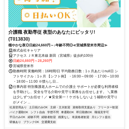
介護職 夜勤専従 夜型のあなたにピッタリ!
(T013830)
穏やかな夜◎日給24,660円～♪年齢不問◎≪宮城県登米市周辺≫
株式会社キャリア
アクセス ＪＲ東北本線 新田（宮城県）徒歩約100分
日給24,660円～28,260円
宮城県登米市
勤務時間 実働時間：16時間/日 平均勤務日数：1ヶ月あたりnull日 シ
フトサイクル：1ヶ月 【シフト例】 ・16:00～09:00 ・17:00～10:00
・18:00～11:00 ※慣らし日...
仕事内容 特別養護老人ホームでの介護士 サポートが必要な利用者様
を手助けし、安全を守る介助や見守り業務をお任せします。 ＼業務
は少しずつお任せ！／ ★安全第一！ケガをしないよう補助や見守り
がメイン ...
社員登用あり
土日祝のみOK
主婦・主夫歓迎
資格取得支援あり
フリーター歓迎
バイク通勤OK
シフト自由
学歴不問
車通勤OK
即日勤務OK
職場見学可
平日のみOK
経験不問
経験者歓迎
残業なし
有資格者歓迎
月1シフト提出
研修あり
ブランクOK
交通費支給