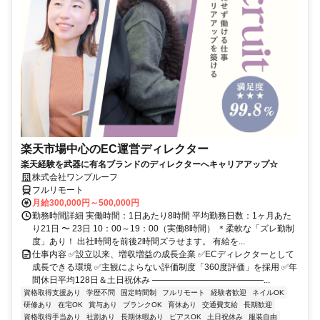
楽天市場中心のEC運営ディレクター
楽天経験を武器に有名ブランドのディレクターへキャリアアップ☆
株式会社ワンプルーフ
フルリモート
月給300,000円～500,000円
勤務時間詳細 実働時間：1日あたり8時間 平均勤務日数：1ヶ月あた
り21日 〜 23日 10：00～19：00（実働8時間） ＊柔軟な「ズレ勤制
度」あり！ 出社時間を前後2時間ズラせます。 有給を...
仕事内容 ✅設立以来、増収増益の成長企業 ✅ECディレクターとして
成長できる環境 ✅主観によらない評価制度「360度評価」を採用 ✅年
間休日平均128日＆土日祝休み ―――――――――――――...
資格取得支援あり
学歴不問
固定時間制
フルリモート
経験者歓迎
ネイルOK
研修あり
在宅OK
賞与あり
ブランクOK
育休あり
交通費支給
長期歓迎
資格取得手当あり
社割あり
長期休暇あり
ピアスOK
土日祝休み
服装自由