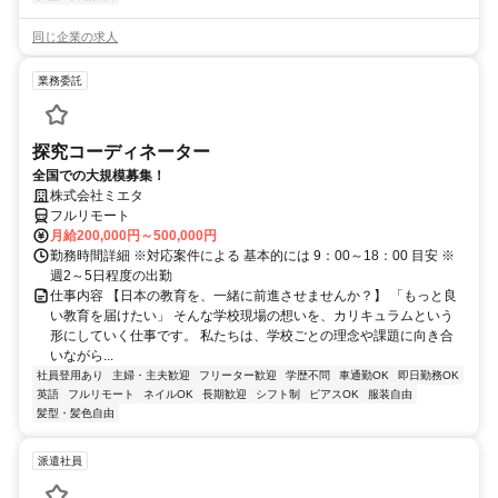
同じ企業の求人
業務委託
探究コーディネーター
全国での大規模募集！
株式会社ミエタ
フルリモート
月給200,000円～500,000円
勤務時間詳細 ※対応案件による 基本的には 9：00～18：00 目安 ※
週2～5日程度の出勤
仕事内容 【日本の教育を、一緒に前進させませんか？】 「もっと良
い教育を届けたい」 そんな学校現場の想いを、カリキュラムという
形にしていく仕事です。 私たちは、学校ごとの理念や課題に向き合
いながら...
社員登用あり
主婦・主夫歓迎
フリーター歓迎
学歴不問
車通勤OK
即日勤務OK
英語
フルリモート
ネイルOK
長期歓迎
シフト制
ピアスOK
服装自由
髪型・髪色自由
派遣社員