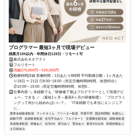
プログラマー 最短3ヶ月で現場デビュー
残業月10h以内・年間休日128日・リモート可
株式会社ネオアクト
フルリモート
月給270,000円～520,000円
勤務時間詳細 実働時間：1日あたり8時間 平均勤務日数：1ヶ月あた
り18日 〜 21日 ①9:00~18:00（所定労働時間8時間、休憩60分）
②10:00～19:00（所定労働時間8時間、休憩6...
仕事内容 ＼ 未経験でも「研修修了後はプログラマーとして現場デビ
ュー」できる ／ （最短1ヶ月～最長6ヶ月の研修制度） 「プログラミ
ングって何から始めればいい？」 「IT未経験でも本当にエンジニア
に...
業界未経験者歓迎
ランチタイム
フリーター歓迎
学歴不問
固定時間制
転勤なし
経験不問
未経験者歓迎
住宅手当あり
フルリモート
交通費全額支給
経験者歓迎
有資格者歓迎
研修あり
在宅OK
賞与あり
育休あり
駅近5分以内
長期休暇あり
土日祝休み