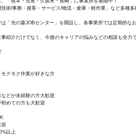
は、「熊本・荒尾・久留米・長崎」に事業所を展開中！
門技術/事務・接客・サービス/物流・倉庫・軽作業」など多種多
では「光の森JOBセンター」を開設し、各事業所では定期的な
仕事紹介だけでなく、今後のキャリアの悩みなどの相談も全力
方
】
・モクモク作業が好きな方
】
業などが未経験の方大歓迎
が初めての方も大歓迎
K
歓迎
0%以上