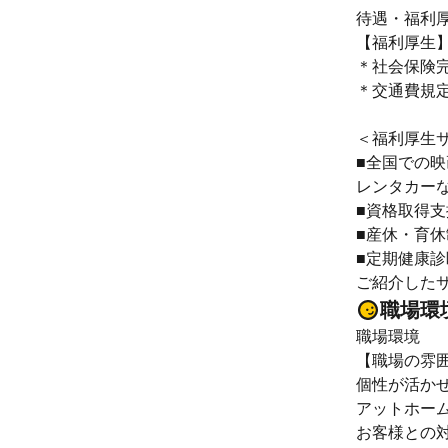
待遇・福利
【福利厚生
＊社会保険完
＊交通費規
＜福利厚生
■全国での
レンタカーな
■資格取得支
■産休・育休
■定期健康診
ご紹介した
職場環
職場環境
【職場の雰
個性が活か
アットホー
お客様との