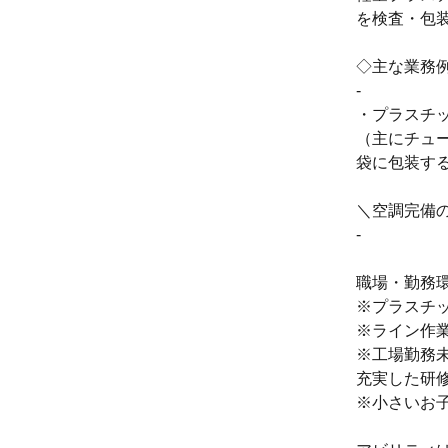
を検査・包
◇主な業務
-
・プラスチ
（主にチュ
袋に包装す
＼空調完備
-
職場・勤務
※プラスチ
※ライン作
※工場勤務
充実した研
※小さいお