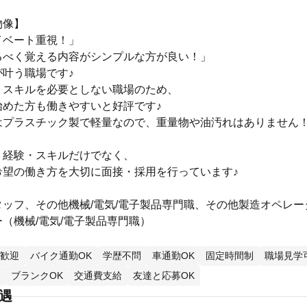
物像】
イベート重視！」
るべく覚える内容がシンプルな方が良い！」
が叶う職場です♪
・スキルを必要としない職場のため、
始めた方も働きやすいと好評です♪
はプラスチック製で軽量なので、重量物や油汚れはありません
・経験・スキルだけでなく、
希望の働き方を大切に面接・採用を行っています♪
ッフ、その他機械/電気/電子製品専門職、その他製造オペレー
（機械/電気/電子製品専門職）
歓迎
バイク通勤OK
学歴不問
車通勤OK
固定時間制
職場見学
ブランクOK
交通費支給
友達と応募OK
待遇