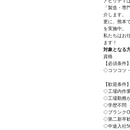
アビリティ
「製造・専
介します。
更に、熊本
を実施中。
私たちはお
ます！
対象となる
資格
【必須条件
◇コツコツ
【歓迎条件
◇工場内作
◇工場勤務
◇学歴不問
◇ブランクO
◇第二新卒
◇中途入社5