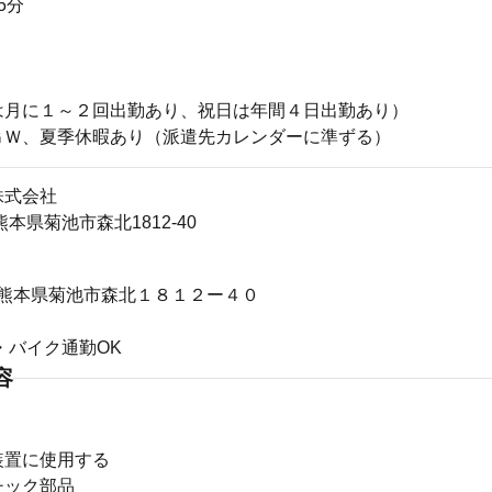
5分
は月に１～２回出勤あり、祝日は年間４日出勤あり）
ＧＷ、夏季休暇あり（派遣先カレンダーに準ずる）
株式会社
2熊本県菊池市森北1812-40
12 熊本県菊池市森北１８１２ー４０
・バイク通勤OK
容
装置に使用する
チック部品