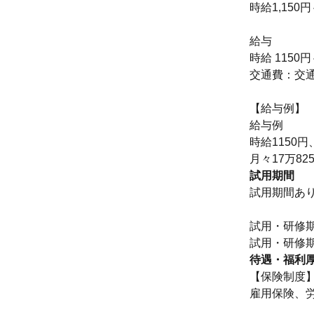
時給1,150円
給与
時給 1150円
交通費：交
【給与例】
給与例
時給1150
月々17万8
試用期間
試用期間あ
試用・研修
待遇・福利
【保険制度
雇用保険、