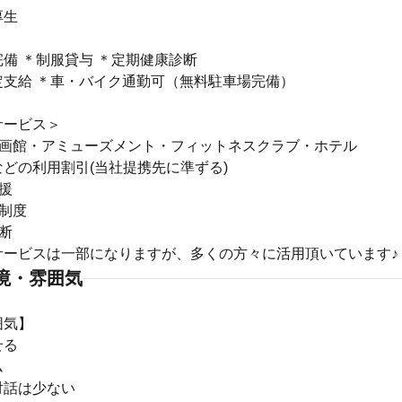
厚生
】
備 ＊制服貸与 ＊定期健康診断
定支給 ＊車・バイク通勤可（無料駐車場完備）
サービス＞
映画館・アミューズメント・フィットネスクラブ・ホテル
どの利用割引(当社提携先に準ずる)
援
制度
断
サービスは一部になりますが、多くの方々に活用頂いています♪
境・雰囲気
囲気】
せる
ム
対話は少ない