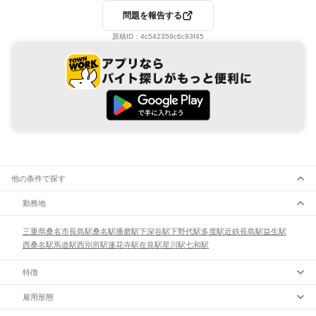
問題を報告する
原稿ID：
4c542359c6c93f45
他の条件で探す
勤務地
三重県
桑名市
長島駅
桑名駅
播磨駅
下深谷駅
下野代駅
多度駅
近鉄長島駅
益生駅
西桑名駅
馬道駅
西別所駅
蓮花寺駅
在良駅
星川駅
七和駅
特徴
雇用形態