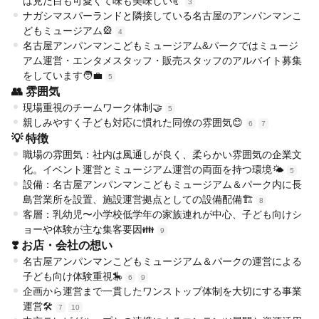
は見た目も可愛くて味も美味しい🥐
3
ナガシマスパーランドと隣接している名古屋のアンパンマンこ
どもミュージアム🎡
4
名古屋アンパンマンこどもミュージアム&パークではミュージ
アム運営・エンタメスタッフ・販売スタッフのアルバイト募集
をしています🧑‍💼
5
👥 雰囲気
現場重視のチームワーク体制🤝
5
親しみやすく子ども対応に慣れた同僚の雰囲気😊
6
7
💡 特徴
職場の雰囲気：社内は風通しが良く、柔らかい雰囲気の企業文
化。イベント運営とミュージアム運営の両面を持つ環境🌤️
5
設備：名古屋アンパンマンこどもミュージアム＆パーク内に長
島営業所を設置、施設運営拠点としての設備配備🏗️
8
客層：乳幼児〜小学校低学年の家族連れが中心、子ども向けシ
ョーや体験が主な集客要因👪
9
❣️ お店・会社の想い
名古屋アンパンマンこどもミュージアム＆パークの運営による
子ども向け体験重視🎠
6
9
企画から運営まで一貫したワンストップ体制を大切にする事業
運営🛠️
7
10