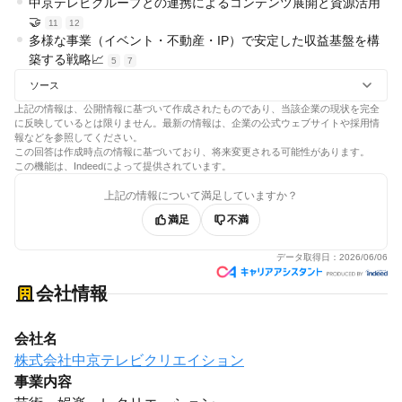
中京テレビグループとの連携によるコンテンツ展開と資源活用
🤝
11
12
多様な事業（イベント・不動産・IP）で安定した収益基盤を構
築する戦略📈
5
7
ソース
上記の情報は、公開情報に基づいて作成されたものであり、当該企業の現状を完全
に反映しているとは限りません。最新の情報は、企業の公式ウェブサイトや採用情
報などを参照してください。
この回答は作成時点の情報に基づいており、将来変更される可能性があります。
この機能は、Indeedによって提供されています。
上記の情報について満足していますか？
満足
不満
データ取得日：
2026/06/06
会社情報
会社名
株式会社中京テレビクリエイション
事業内容