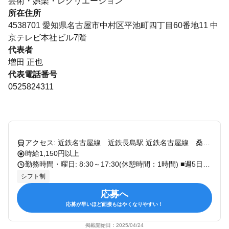
芸術・娯楽・レクリエーション
所在住所
4538701 愛知県名古屋市中村区平池町四丁目60番地11 中
京テレビ本社ビル7階
代表者
増田 正也
代表電話番号
0525824311
アクセス: 近鉄名古屋線 近鉄長島駅 近鉄名古屋線 桑名駅 近鉄名古屋線 近鉄弥富駅 ※車通勤可（駐車場完備）
時給1,150円以上
勤務時間・曜日: 8:30～17:30(休憩時間：1時間) ■週5日勤務(土日祝日を含む) ■時間外勤務あり
シフト制
応募へ
応募が早いほど面接もはやくなりやすい！
掲載開始日：
2025/04/24