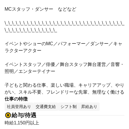
MCスタッフ・ダンサー などなど
\_\_\_\_\_\_\_\_\_\_\_\_\_\_\_\_\_\_\_\_\_\_\_\_\_\_\_\_\_\_\_\_
\_\_\_\_\_\_\_\_\_\_\_\_\_\_
イベントやショーのMC／パフォーマー／ダンサー／キャ
ラクターアクター
イベントスタッフ／俳優／舞台スタッフ舞台運営／音響・
照明／エンターテイナー
子どもと関わる仕事、楽しい職場、キャリアアップ、やり
がい、スキル不要、フレンドリーな先輩、無理なく働ける
仕事の特徴
社員登用あり
交通費支給
シフト制
昇給あり
給与/待遇
時給1,150円以上