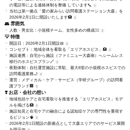
の電話等による連絡体制を整備 しています📞
1
当社は第一拠点「愛の家みらい訪問看護ステーション大森」を
2026年2月1日に開設いたします🏥
2
👥 雰囲気
人数・男女比：小規模チーム、女性多めの構成👩‍⚕️
3
💡 特徴
開設日：2026年2月1日開設📅
2
コンセプト：地域全体を看取る「エリアホスピス」🏥
2
施設連携：自宅から施設（ファミニュー大森南）へシームレス
移行のホスピスプラン🔗
2
夜勤体制：自社運営施設に常駐、最大8室の小規模ホスピスでの
訪問看護業務🌙
4
運営：メディカル・ケア・サービス（学研グループ）の訪問看
護ブランド🏢
5
❣️ お店・会社の想い
地域包括ケアと在宅看取りを推進する「エリアホスピス」モデ
ルを掲げる🏥
2
施設知見と在宅ケアの融合による認知症ケアの専門性を重視す
るビジョン🧠
5
2026年2月1日開設の新拠点として大森エリアでのサービス展開
を明示📅
3