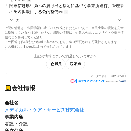
関東信越厚生局への届け出と指定に基づく事業所運営、管理者
の氏名掲載による公的整備📜
6
ソース
上記の情報は、公開情報に基づいて作成されたものであり、当該企業の現状を完全
に反映しているとは限りません。最新の情報は、企業の公式ウェブサイトや採用情
報などを参照してください。
この回答は作成時点の情報に基づいており、将来変更される可能性があります。
この機能は、Indeedによって提供されています。
上記の情報について満足していますか？
満足
不満
データ取得日：
2026/05/11
会社情報
会社名
メディカル・ケア・サービス株式会社
事業内容
看護・介護
所在住所