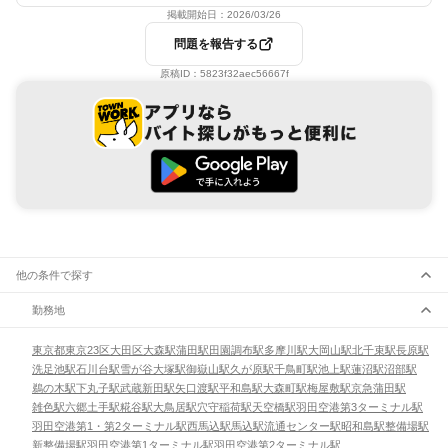
掲載開始日：
2026/03/26
問題を報告する
原稿ID：
5823f32aec56667f
他の条件で探す
勤務地
東京都
東京23区
大田区
大森駅
蒲田駅
田園調布駅
多摩川駅
大岡山駅
北千束駅
長原駅
洗足池駅
石川台駅
雪が谷大塚駅
御嶽山駅
久が原駅
千鳥町駅
池上駅
蓮沼駅
沼部駅
鵜の木駅
下丸子駅
武蔵新田駅
矢口渡駅
平和島駅
大森町駅
梅屋敷駅
京急蒲田駅
雑色駅
六郷土手駅
糀谷駅
大鳥居駅
穴守稲荷駅
天空橋駅
羽田空港第3ターミナル駅
羽田空港第1・第2ターミナル駅
西馬込駅
馬込駅
流通センター駅
昭和島駅
整備場駅
新整備場駅
羽田空港第1ターミナル駅
羽田空港第2ターミナル駅