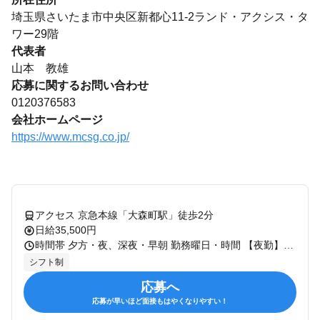
埼玉県さいたま市中央区新都心11-2ランド・アクシス・タ
ワー29階
代表者
山本 教雄
応募に関するお問い合わせ
0120376583
会社ホームページ
https://www.mcsg.co.jp/
アクセス 京急本線「大森町駅」徒歩2分
日給35,500円
時間帯 夕方・夜、深夜・早朝 勤務曜日・時間 【夜勤】16:30～翌9:30（休憩60分） シフト制 <<週１回～OK！ご希望の曜日や日数の相談も可能です>> 【オンコールの不安をなくす夜勤体制】 夜勤の場合は、自宅待機はなく、自社が運営する特定施設：ファミニュー大森南（勤務地から自転車で7分）に常駐し、8室のホスピスご利用者に対して訪問看護業務を行います。 ご自宅で過ごされているご利用者の緊急コール対応、訪問看護も、勤務時間内で行うため、 仕事と休息をしっかりと切り替える事ができ、精神的な緊張感は緩和されます。
シフト制
応募へ
応募が早いほど面接もはやくなりやすい！