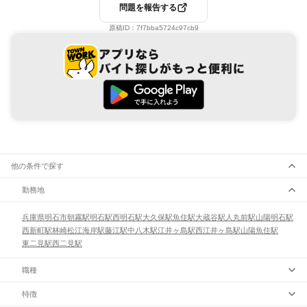
問題を報告する
原稿ID：
7f7bba5724c97cb9
他の条件で探す
勤務地
兵庫県
明石市
朝霧駅
明石駅
西明石駅
大久保駅
魚住駅
大蔵谷駅
人丸前駅
山陽明石駅
西新町駅
林崎松江海岸駅
藤江駅
中八木駅
江井ヶ島駅
西江井ヶ島駅
山陽魚住駅
東二見駅
西二見駅
職種
特徴