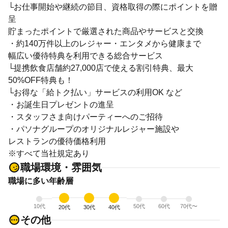
└お仕事開始や継続の節目、資格取得の際にポイントを贈
呈
貯まったポイントで厳選された商品やサービスと交換
・約140万件以上のレジャー・エンタメから健康まで
幅広い優待特典を利用できる総合サービス
└提携飲食店舗約27,000店で使える割引特典、最大
50%OFF特典も！
└お得な「給トク払い」サービスの利用OK など
・お誕生日プレゼントの進呈
・スタッフさま向けパーティーへのご招待
・パソナグループのオリジナルレジャー施設や
レストランの優待価格利用
※すべて当社規定あり
職場環境・雰囲気
職場に多い年齢層
10代
50代
60代
70代〜
20代
30代
40代
その他