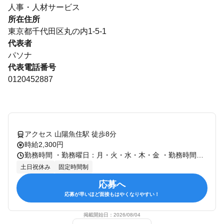
人事・人材サービス
所在住所
東京都千代田区丸の内1-5-1
代表者
パソナ
代表電話番号
0120452887
アクセス 山陽魚住駅 徒歩8分
時給2,300円
勤務時間 ・勤務曜日：月・火・水・木・金 ・勤務時間： [1] 08:30～17:15 08:30～17:15 （実働7時間45分）休憩60分 月～金／週5勤務（土日祝休み） ※企業カレンダーあり。正社員の方から引継ぎを受けていただきます。 ※残業時間：5時間以内 【勤務期間】 即日～
土日祝休み
固定時間制
応募へ
応募が早いほど面接もはやくなりやすい！
掲載開始日：
2026/08/04