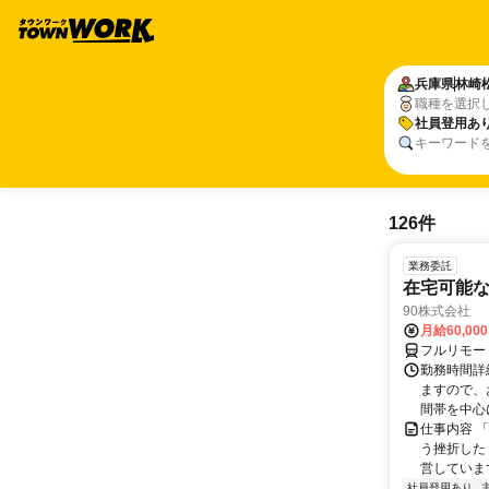
兵庫県
林崎
職種を選択
社員登用あ
キーワード
126件
業務委託
在宅可能
90株式会社
月給60,00
フルリモー
勤務時間詳
ますので、お
間帯を中心に
仕事内容 
う挫折したく
営しています
社員登用あり