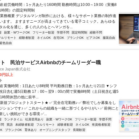
 総労働時間：1ヶ月あたり160時間 勤務時間は10:00～19:00（実働8
1時間）の固定時間制
〇業務概要 デジタルマンガ制作における、様々なサポート業務の制作進
います。 ますますニーズが高まってきている電子コミック。あらゆる
タル化を通じ、多くの人のもとへマンガを...
迎
副業・WワークOK
フリーター歓迎
学歴不問
固定時間制
経験不問
フルリモート
経験者歓迎
ネイルOK
在宅OK
ブランクOK
ピアスOK
服装自由
髪色自由
ト 民泊サービスAirbnbのチームリーダー職
ance Japan株式会社
00円以上
ト
細 実働時間：1日あたり8時間 平均勤務日数：1ヶ月あたり21日 ▼シフ
祝日含む週5日勤務 17：00～翌9：00の間で実働8時間（土日祝含む週5
1時間休憩の他に前半...
★新規プロジェクトスタート★ ✅ 完全在宅勤務♪ ✅ 弊社でしか募集をし
ジションです♪ ✅ これからの組織を一緒に形づくるやりがい ✅ 前例にと
しい挑戦ができる環境 ✅...
迎
ランチタイム
社員登用あり
副業・WワークOK
フリーター歓迎
学歴不問
不問
英語
未経験者歓迎
フルリモート
経験者歓迎
ネイルOK
有資格者歓迎
K
ブランクOK
育休あり
オープニングスタッフ
長期歓迎