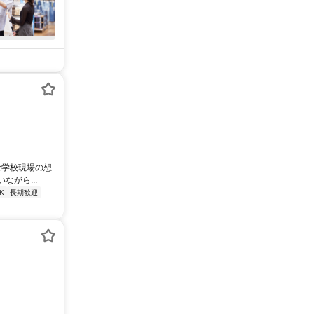
な学校現場の想
がら...
K
長期歓迎