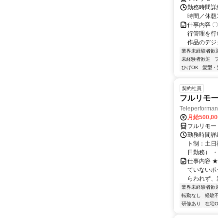
勤務時間詳細
時間／休憩
仕事内容 
行管理を行
作品のデジ
業界未経験者歓
未経験者歓迎
ひげOK
髪型・
契約社員
フルリモー
Teleperform
月給500,0
フルリモー
勤務時間詳
ト制：土日
日勤務） ・
仕事内容 
ていないポ
らわれず、新
業界未経験者歓
転勤なし
経験
研修あり
在宅O