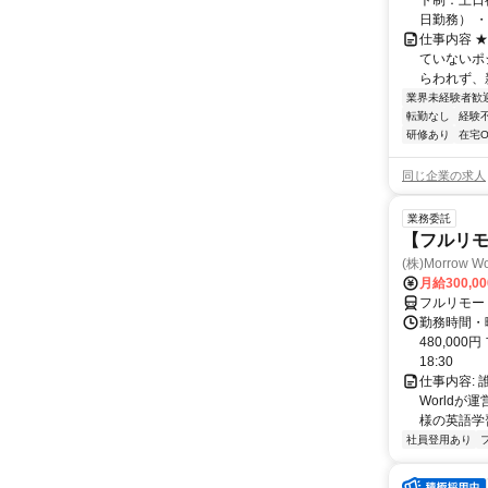
ト制：土日
日勤務） ・
仕事内容 
ていないポ
らわれず、新
業界未経験者歓
転勤なし
経験
研修あり
在宅O
同じ企業の求人
業務委託
【フルリ
(株)Morrow Wo
月給300,0
フルリモー
勤務時間・曜
480,000
18:30
仕事内容:
World
様の英語学習
社員登用あり