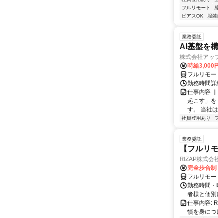
フルリモート
ピアスOK
服装
業務委託
AI基盤を
株式会社アッ
時給3,000
フルリモー
勤務時間詳
仕事内容 
起こす」を
す。 当社
社員登用あり
業務委託
【フルリモ
RIZAP株式会
完全歩合制
フルリモー
勤務時間・
者様と個別
仕事内容:
慣を身につ