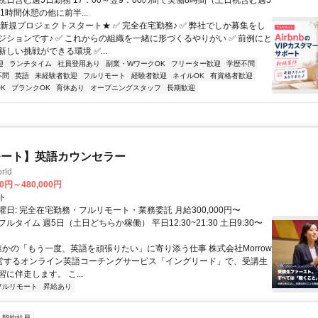
祝日含む週5日勤務 17：00～翌9：00の間で実働8時間（土日祝含む週5
1時間休憩の他に前半...
★新規プロジェクトスタート★ ✅ 完全在宅勤務♪ ✅ 弊社でしか募集をし
ジションです♪ ✅ これからの組織を一緒に形づくるやりがい ✅ 前例にと
しい挑戦ができる環境 ✅...
迎
ランチタイム
社員登用あり
副業・WワークOK
フリーター歓迎
学歴不問
不問
英語
未経験者歓迎
フルリモート
経験者歓迎
ネイルOK
有資格者歓迎
K
ブランクOK
育休あり
オープニングスタッフ
長期歓迎
モート】英語カウンセラー
rld
00円～480,000円
ト
日: 完全在宅勤務・フルリモート・業務委託 月給300,000円〜
円 フルタイム 週5日（土日どちらか稼働） 平日12:30~21:30 土日9:30〜
 誰かの「もう一度、英語を頑張りたい」に寄り添う仕事 株式会社Morrow
が運営するオンライン英語コーチングサービス「イングリード」で、受講生
に伴走します。 こ...
フルリモート
昇給あり
契約社員