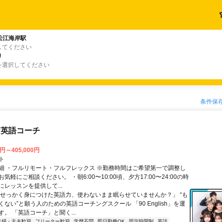
松江海岸駅
してください
り
を選択してください
条件保
な英語コーチ
0円～405,000円
ト
細 ・フルリモート・フルフレックス ※勤務時間はご希望第一で調整し
気軽にご相談ください。 ・朝6:00〜10:00頃、夕方17:00〜24:00の時
レッスンを提供して...
「せっかく身につけた英語力、使わないまま眠らせていませんか？」 “も
ない”と願う人のための英語コーチングスクール 「90 English」を運
。 「英語コーチ」と聞く...
主婦・主夫歓迎
フリーター歓迎
学歴不問
即日勤務OK
固定時間制
英語