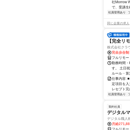
社Morro
で、受講生
社員登用あり
同じ企業の求人
【完全リモ
株式会社クラ
完全歩合制
フルリモー
勤務時間・
す。 土日
ルール・算
仕事内容:
定項目を入
レセプト完
社員登用あり
契約社員
デジタル
デジタル職人
月給271,8
フルリモー