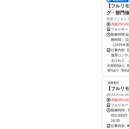
【フルリモ
グ・部門
電通デジタル
月給250,0
フルリモー
勤務時間 
務時間： [
（2025年
仕事内容 
運用コンサ
るけれど、
社員登用あり
賞与あり
育休
業務委託
【フルリモ
(株)Morrow Wo
月給300,0
フルリモー
勤務時間・曜
450,000
18:30
仕事内容: