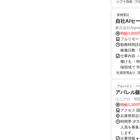
シフト自由
フ
業務委託
自社AIセ
株式会社Algoa
時給3,000
フルリモー
勤務時間詳細
稼働日数・
仕事内容 
働ける ・時
端領域で 市
社員登用あり
アルバイト・パ
アパレル
ユニクロ 明
時給1,30
アクセス 
兵庫県明石
時間帯 夕方
人員を募集
じます。
仕事情報 