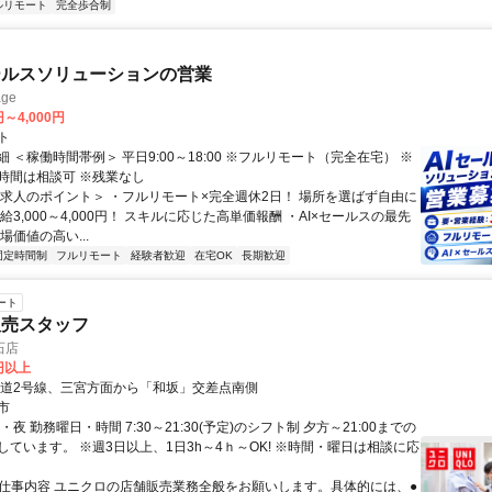
ルリモート
完全歩合制
ールスソリューションの営業
ge
円～4,000円
ト
 ＜稼働時間帯例＞ 平日9:00～18:00 ※フルリモート（完全在宅） ※
時間は相談可 ※残業なし
＜求人のポイント＞ ・フルリモート×完全週休2日！ 場所を選ばず自由に
給3,000～4,000円！ スキルに応じた高単価報酬 ・AI×セールスの最先
場価値の高い...
固定時間制
フルリモート
経験者歓迎
在宅OK
長期歓迎
ート
販売スタッフ
石店
0円以上
国道2号線、三宮方面から「和坂」交差点南側
市
・夜 勤務曜日・時間 7:30～21:30(予定)のシフト制 夕方～21:00までの
しています。 ※週3日以上、1日3h～4ｈ～OK! ※時間・曜日は相談に応
● 仕事内容 ユニクロの店舗販売業務全般をお願いします。具体的には、●