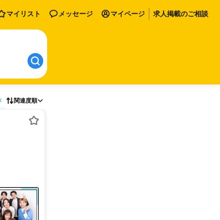
マイリスト
メッセージ
マイページ
求人掲載のご相談
存
関連度順