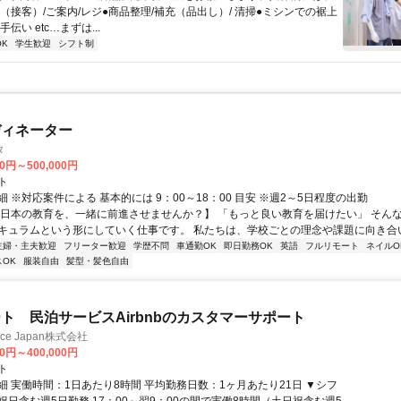
（接客）/ご案内/レジ●商品整理/補充（品出し）/ 清掃●ミシンでの裾上
伝い etc…まずは...
K
学生歓迎
シフト制
ディネーター
タ
00円～500,000円
ト
 ※対応案件による 基本的には 9：00～18：00 目安 ※週2～5日程度の出勤
【日本の教育を、一緒に前進させませんか？】 「もっと良い教育を届けたい」 そん
キュラムという形にしていく仕事です。 私たちは、学校ごとの理念や課題に向き合いな
主婦・主夫歓迎
フリーター歓迎
学歴不問
車通勤OK
即日勤務OK
英語
フルリモート
ネイルO
OK
服装自由
髪型・髪色自由
ト 民泊サービスAirbnbのカスタマーサポート
ance Japan株式会社
00円～400,000円
ト
細 実働時間：1日あたり8時間 平均勤務日数：1ヶ月あたり21日 ▼シフ