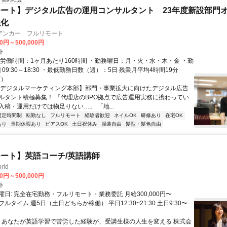
ート】デジタル広告の運用コンサルタント 23年度新設部門
強化
アンカー フルリモート
00円～500,000円
ト
総労働時間：1ヶ月あたり160時間 ・勤務曜日：月・火・水・木・金 ・勤
1] 09:30～18:30 ・最低勤務日数（週）：5日 残業月平均4時間19分
度）
【デジタルマーケティング本部】部門・事業拡大に向けたデジタル広告
ルタント積極募集！ 「代理店のBPO拠点で広告運用実務に携わってい
入稿・運用だけでは物足りない…」 「地...
固定時間制
転勤なし
フルリモート
経験者歓迎
ネイルOK
研修あり
在宅OK
あり
長期休暇あり
ピアスOK
土日祝休み
服装自由
髪型・髪色自由
ート】英語コーチ/英語講師
rld
00円～500,000円
ト
日: 完全在宅勤務・フルリモート・業務委託 月給300,000円〜
円 フルタイム 週5日（土日どちらか稼働） 平日12:30~21:30 土日9:30〜
 ▼あなたが英語学習で苦労した経験が、受講生様の人生を変える 株式会