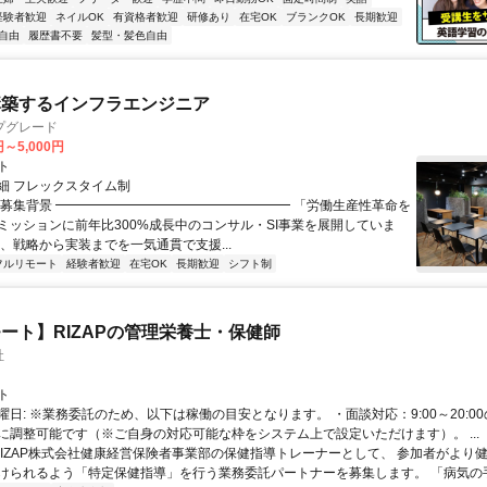
経験者歓迎
ネイルOK
有資格者歓迎
研修あり
在宅OK
ブランクOK
長期歓迎
自由
履歴書不要
髪型・髪色自由
構築するインフラエンジニア
プグレード
円～5,000円
ト
細 フレックスタイム制
▏募集背景 ━━━━━━━━━━━━━━━━━━ 「労働生産性革命を
ミッションに前年比300%成長中のコンサル・SI事業を展開していま
は、戦略から実装までを一気通貫で支援...
フルリモート
経験者歓迎
在宅OK
長期歓迎
シフト制
ート】RIZAPの管理栄養士・保健師
社
ト
曜日: ※業務委託のため、以下は稼働の目安となります。 ・面談対応：9:00～20:0
に調整可能です（※ご自身の対応可能な枠をシステム上で設定いただけます）。 ...
 RIZAP株式会社健康経営保険者事業部の保健指導トレーナーとして、 参加者がより
けられるよう「特定保健指導」を行う業務委託パートナーを募集します。 「病気の手前