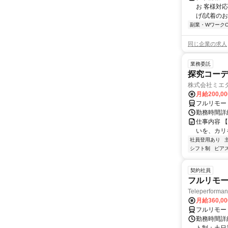
お 客様対応
げ/試着のお手
副業・WワークO
同じ企業の求人
業務委託
探究コー
株式会社ミエ
月給200,0
フルリモー
勤務時間詳細
仕事内容 
いを、カリ
社員登用あり
シフト制
ピアス
契約社員
フルリモー
Teleperform
月給360,0
フルリモー
勤務時間詳