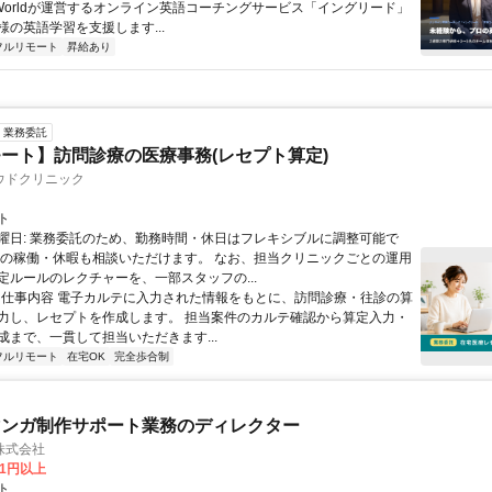
w Worldが運営するオンライン英語コーチングサービス「イングリード」
様の英語学習を支援します...
フルリモート
昇給あり
業務委託
ート】訪問診療の医療事務(レセプト算定)
ウドクリニック
ト
曜日: 業務委託のため、勤務時間・休日はフレキシブルに調整可能で
祝の稼働・休暇も相談いただけます。 なお、担当クリニックごとの運用
定ルールのレクチャーを、一部スタッフの...
 ■ 仕事内容 電子カルテに入力された情報をもとに、訪問診療・往診の算
力し、レセプトを作成します。 担当案件のカルテ確認から算定入力・
成まで、一貫して担当いただきます...
フルリモート
在宅OK
完全歩合制
マンガ制作サポート業務のディレクター
株式会社
81円以上
ト