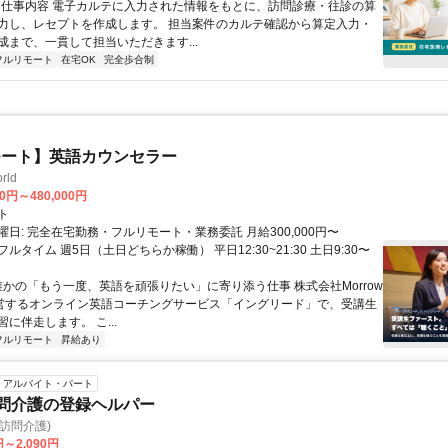
 ■ 仕事内容 電子カルテに入力された情報をもとに、訪問診療・往診の算
力し、レセプトを作成します。 担当案件のカルテ確認から算定入力・
成まで、一貫して担当いただきます...
フルリモート
在宅OK
完全歩合制
モート】英語カウンセラー
rld
00円～480,000円
ト
日: 完全在宅勤務・フルリモート・業務委託 月給300,000円〜
円 フルタイム 週5日（土日どちらか稼働） 平日12:30~21:30 土日9:30〜
 誰かの「もう一度、英語を頑張りたい」に寄り添う仕事 株式会社Morrow
が運営するオンライン英語コーチングサービス「イングリード」で、受講生
に伴走します。 こ...
フルリモート
昇給あり
アルバイト・パート
訪問介護の登録ヘルパー
(訪問介護)
円～2,090円