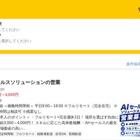
駅
してください
り
を選択してください
条件保
ールスソリューションの営業
ge
円～4,000円
ト
 ＜稼働時間帯例＞ 平日9:00～18:00 ※フルリモート（完全在宅） ※
時間は相談可 ※残業なし
＜求人のポイント＞ ・フルリモート×完全週休2日！ 場所を選ばず自由に
給3,000～4,000円！ スキルに応じた高単価報酬 ・AI×セールスの最先
場価値の高い...
固定時間制
フルリモート
経験者歓迎
在宅OK
長期歓迎