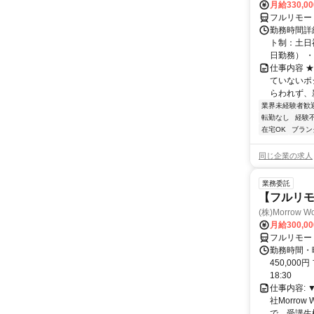
月給330,0
フルリモー
勤務時間詳
ト制：土日
日勤務） ・
仕事内容 
ていないポ
らわれず、新
業界未経験者歓
転勤なし
経験
在宅OK
ブラン
同じ企業の求人
業務委託
【フルリモ
(株)Morrow Wo
月給300,0
フルリモー
勤務時間・曜
450,000
18:30
仕事内容:
社Morro
で、受講生