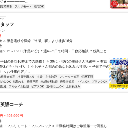
★───────...
固定時間制
フルリモート
在宅OK
ート
スタッフ
シン
円
セス 阪急電鉄今津線「逆瀬川駅」より徒歩16分
市
 9:15～16:00(休憩45分) ＊週4～5日で時間・日数応相談 ＊残業ほと
 平日のみ◎16時までの勤務！ ✧ 30代・40代の主婦さん活躍中 ✧ 有給
有休がとりやすい！ ✧ お子さん都合の急なお休みも可能♪ ✧ 子育て中の
 ＼お仕事内容／...
未経験者歓迎
社員登用あり
主婦・主夫歓迎
フリーター歓迎
学歴不問
日のみOK
転勤なし
経験不問
未経験者歓迎
経験者歓迎
ネイルOK
ブランクOK
期歓迎
フルタイム歓迎
ピアスOK
週4日以上OK
土日祝休み
な英語コーチ
0円～405,000円
ト
細 ・フルリモート・フルフレックス ※勤務時間はご希望第一で調整し