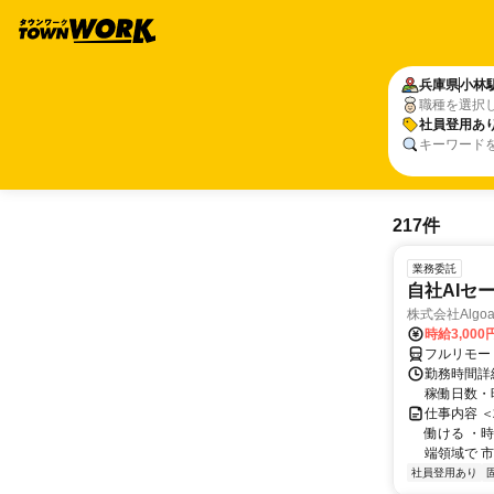
兵庫県
小林
職種を選択
社員登用あ
キーワード
217件
業務委託
自社AIセ
株式会社Algoa
時給3,000
フルリモー
勤務時間詳細
稼働日数・
仕事内容 
働ける ・時
端領域で 市
社員登用あり