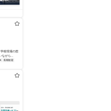
な学校現場の想
がら...
K
長期歓迎