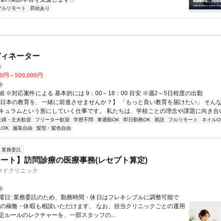
フルリモート
昇給あり
ディネーター
タ
00円～500,000円
ト
 ※対応案件による 基本的には 9：00～18：00 目安 ※週2～5日程度の出勤
【日本の教育を、一緒に前進させませんか？】 「もっと良い教育を届けたい」 そん
キュラムという形にしていく仕事です。 私たちは、学校ごとの理念や課題に向き合いな
主婦・主夫歓迎
フリーター歓迎
学歴不問
車通勤OK
即日勤務OK
英語
フルリモート
ネイルO
OK
服装自由
髪型・髪色自由
業務委託
ート】訪問診療の医療事務(レセプト算定)
ウドクリニック
ト
曜日: 業務委託のため、勤務時間・休日はフレキシブルに調整可能で
祝の稼働・休暇も相談いただけます。 なお、担当クリニックごとの運用
定ルールのレクチャーを、一部スタッフの...