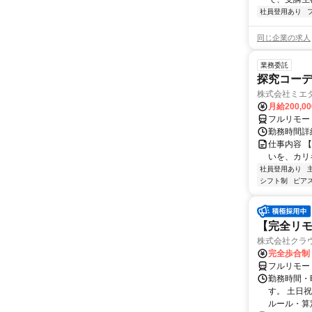
社員登用あり
同じ企業の求人
業務委託
探究コー
株式会社ミエ
月給200,0
フルリモー
勤務時間詳細
仕事内容 
いを、カリ
社員登用あり
シフト制
ピアス
【完全リモ
株式会社クラ
完全歩合制
フルリモー
勤務時間・
す。 土日
ルール・算