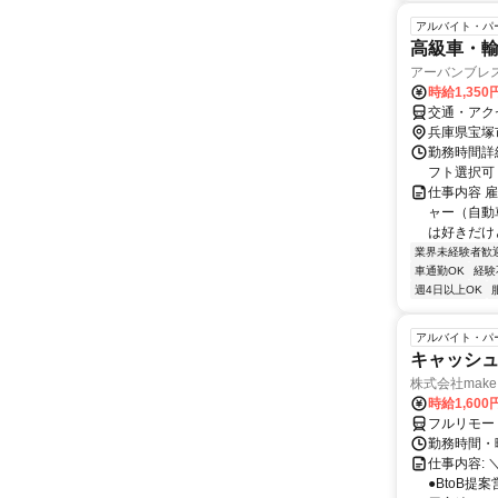
アルバイト・パ
高級車・
アーバンブレ
時給1,350
交通・アク
兵庫県宝塚
勤務時間詳細
フト選択可
仕事内容 
ャー（自動
は好きだけど
業界未経験者歓
車通勤OK
経験
週4日以上OK
アルバイト・パ
キャッシュ
株式会社make 
時給1,60
フルリモー
勤務時間・曜
仕事内容: 
●BtoB