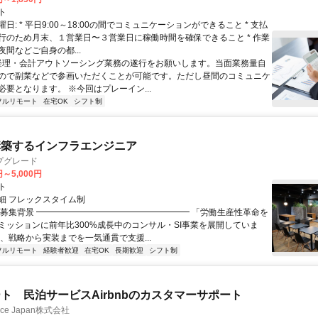
ト
日: * 平日9:00～18:00の間でコミュニケーションができること * 支払
行のため月末、１営業日〜３営業日に稼働時間を確保できること * 作業
間などご自身の都...
 経理・会計アウトソーシング業務の遂行をお願いします。当面業務量自
ので副業などで参画いただくことが可能です。ただし昼間のコミュニケ
必要となります。 ※今回はプレーイン...
フルリモート
在宅OK
シフト制
構築するインフラエンジニア
プグレード
円～5,000円
ト
細 フレックスタイム制
▏募集背景 ━━━━━━━━━━━━━━━━━━ 「労働生産性革命を
ミッションに前年比300%成長中のコンサル・SI事業を展開していま
は、戦略から実装までを一気通貫で支援...
フルリモート
経験者歓迎
在宅OK
長期歓迎
シフト制
ト 民泊サービスAirbnbのカスタマーサポート
ance Japan株式会社