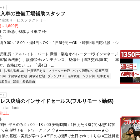
ート
輸入車の整備工場補助スタッフ
ス宝塚サービスファクトリー
円～1,800円
セス 阪急小林駅より車で7分
市
 9:00～18:00 ・週4日～OK ・1日6時間〜OK ・時間･曜日応相談 ・シ
雇用形態：アルバイト・パート 職種：製造オペレーター/ラインマネージ
車/輸送機器）、設備保全/メンテナンス、整備士（道路交通/陸運） 「車
、資格はない…」 「週4日・...
迎
扶養内勤務OK
社員登用あり
フリーター歓迎
バイク通勤OK
学歴不問
不問
未経験者歓迎
経験者歓迎
ブランクOK
長期歓迎
シフト制
社割あり
服装自由
髪型・髪色自由
ート
レス決済のインサイドセールス(フルリモート勤務)
standards
0円以上
ト
日: 平日のみ 9：00～18：00 実働時間：1日あたり8時間 休憩1時間
＼＼在宅型リモートワーク ／／ ◇★───────────────★◇
提案営業の基礎～実践が学べる ●平日のみ週5で土日はゆっくり◎ ●正社員登