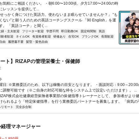
気軽にご相談ください。 ・朝6:00〜10:00頃、夕方17:00〜24:00の時
レッスンを提供して...
「せっかく身につけた英語力、使わないまま眠らせていませんか？」 “も
ない”と願う人のための英語コーチングスクール 「90 English」を運
。 「英語コーチ」と聞く...
主婦・主夫歓迎
フリーター歓迎
学歴不問
即日勤務OK
固定時間制
英語
経験者歓迎
ネイルOK
有資格者歓迎
研修あり
在宅OK
ブランクOK
長期歓迎
自由
履歴書不要
髪型・髪色自由
ート】RIZAPの管理栄養士・保健師
社
ト
曜日: ※業務委託のため、以下は稼働の目安となります。 ・面談対応：9:00～20:0
に調整可能です（※ご自身の対応可能な枠をシステム上で設定いただけます）。 ...
 RIZAP株式会社健康経営保険者事業部の保健指導トレーナーとして、 参加者がより
けられるよう「特定保健指導」を行う業務委託パートナーを募集します。 「病気の手前
ルリモート
完全歩合制
>経理マネージャー
円～1,850円