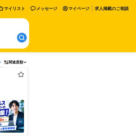
マイリスト
メッセージ
マイページ
求人掲載のご相談
存
関連度順