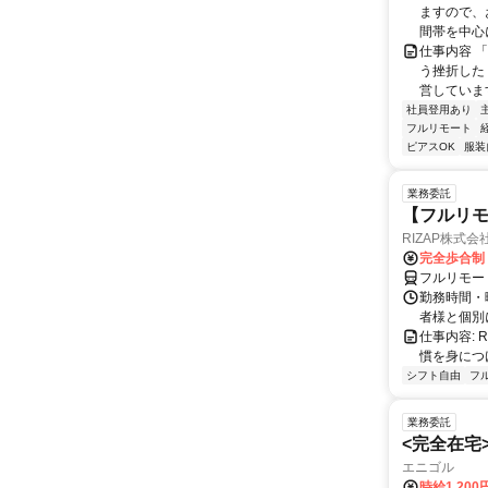
ますので、お
間帯を中心に
仕事内容 
う挫折したく
営しています
社員登用あり
フルリモート
ピアスOK
服装
業務委託
【フルリモ
RIZAP株式会
完全歩合制
フルリモー
勤務時間・
者様と個別
仕事内容:
慣を身につ
シフト自由
フ
業務委託
<完全在宅
エニゴル
時給1,200