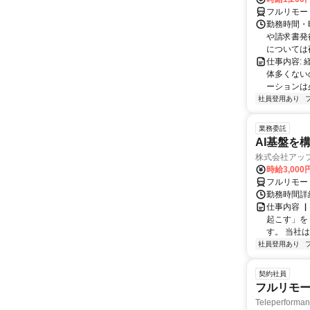
フルリモー
勤務時間・曜
や請求書発
については夜
仕事内容:
体多くない
ーションは
社員登用あり
業務委託
AI基盤を
株式会社アッ
時給3,000
フルリモー
勤務時間詳
仕事内容 
起こす」を
す。 当社
社員登用あり
契約社員
フルリモー
Teleperform