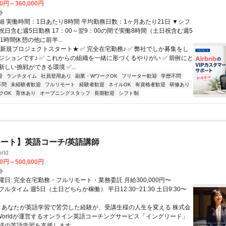
00円～360,000円
ト
細 実働時間：1日あたり8時間 平均勤務日数：1ヶ月あたり21日 ▼シフ
祝日含む週5日勤務 17：00～翌9：00の間で実働8時間（土日祝含む週5
1時間休憩の他に前半...
★新規プロジェクトスタート★ ✅ 完全在宅勤務♪ ✅ 弊社でしか募集をし
ジションです♪ ✅ これからの組織を一緒に形づくるやりがい ✅ 前例にと
しい挑戦ができる環境 ✅...
迎
ランチタイム
社員登用あり
副業・WワークOK
フリーター歓迎
学歴不問
不問
未経験者歓迎
フルリモート
経験者歓迎
ネイルOK
有資格者歓迎
研修あり
クOK
育休あり
オープニングスタッフ
長期歓迎
シフト制
ート】英語コーチ/英語講師
rld
00円～500,000円
ト
日: 完全在宅勤務・フルリモート・業務委託 月給300,000円〜
円 フルタイム 週5日（土日どちらか稼働） 平日12:30~21:30 土日9:30〜
 ▼あなたが英語学習で苦労した経験が、受講生様の人生を変える 株式会
w Worldが運営するオンライン英語コーチングサービス「イングリード」
様の英語学習を支援します...