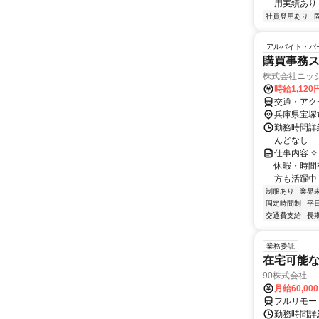
用実績あり ◇
社員登用あり
アルバイト・パ
購買事務
株式会社ニッ
時給1,120
交通・アク
兵庫県宝塚
勤務時間詳細
んどなし
仕事内容 ✧
休暇・時間
方も活躍中！
制服あり
業界
固定時間制
平
交通費支給
長
業務委託
在宅可能
90株式会社
月給60,00
フルリモー
勤務時間詳