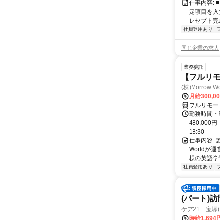
仕事内容:
定項目を入
レセプト完
社員登用あり
同じ企業の求人
業務委託
【フルリ
(株)Morrow Wo
月給300,0
フルリモー
勤務時間・曜
480,000
18:30
仕事内容:
World
様の英語学習
社員登用あり
(パート)
ケア21 宝塚
時給1,694