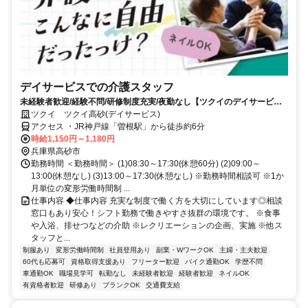
デイサービスでの介護スタッフ
未経験者歓迎/経験不問/研修制度充実/夜勤なし【ツクイのデイサービス/
介護スタッフ求人】
ツクイ ツクイ高砂(デイサービス)
アクセス ・JR神戸線「曽根駅」から徒歩約6分
時給1,150円～1,180円
兵庫県高砂市
勤務時間 ＜勤務時間＞ (1)08:30～17:30(休憩60分) (2)09:00～
13:00(休憩なし) (3)13:00～17:30(休憩なし) ※勤務時間相談可 ※1か
月単位の変形労働時間制 ...
仕事内容 ◆仕事内容 充実な制度で働く方を大切にしています◎相談
窓口もあり安心！シフト勤務で働きやすさ抜群の環境です。 ※食事
や入浴、排せつなどの介助 ※レクリエーションの企画、実施 ※他ス
タッフと...
制服あり
変形労働時間制
社員登用あり
副業・WワークOK
主婦・主夫歓迎
60代も応募可
資格取得支援あり
フリーター歓迎
バイク通勤OK
学歴不問
車通勤OK
職場見学可
転勤なし
未経験者歓迎
経験者歓迎
ネイルOK
有資格者歓迎
研修あり
ブランクOK
交通費支給