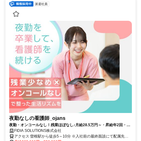
派遣社員
夜勤なしの看護師_ojans
夜勤・オンコールなし！残業ほぼなし♪月給28.5万円～・昇給年2回・賞
与年2回★初年度は賞与年3回★
FIDIA SOLUTIONS株式会社
アクセス 曽根駅から徒歩5～10分 ※入社前の最終面談にて配属先を