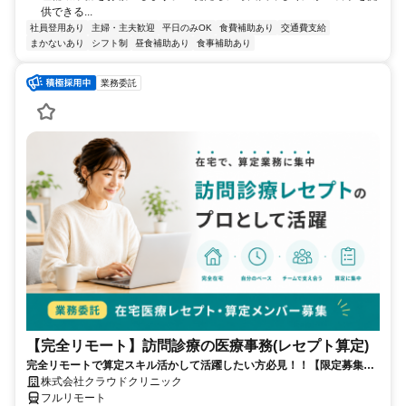
供できる...
社員登用あり
主婦・主夫歓迎
平日のみOK
食費補助あり
交通費支給
まかないあり
シフト制
昼食補助あり
食事補助あり
業務委託
【完全リモート】訪問診療の医療事務(レセプト算定)
完全リモートで算定スキル活かして活躍したい方必見！！【限定募集】
完全リモート｜在宅医療レセプト算定（成果報酬型／業務委託）
株式会社クラウドクリニック
フルリモート