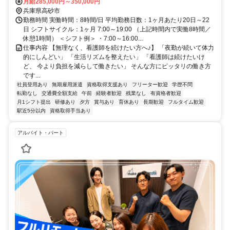
決定致します。
月給285,000円～350,000円
兵庫県高砂市
勤務時間 実働時間：8時間/日 平均勤務日数：1ヶ月あたり20日～22
日 シフトサイクル：1ヶ月 7:00～19:00 （上記時間内で実働8時間／
休憩1時間） ＜シフト例＞ ・7:00～16:00...
仕事内容 【無理なく、看護師を続けたい方へ♪】 「夜勤が続いて体力
的にしんどい」 「生活リズムを整えたい」 「看護師は続けたいけ
ど、 今より負担を減らして働きたい」 そんな方にピッタリの働き方
です...
社員登用あり
無期雇用派遣
資格取得支援あり
フリーター歓迎
学歴不問
転勤なし
交通費全額支給
午前
経験者歓迎
残業なし
有資格者歓迎
月1シフト提出
研修あり
夕方
賞与あり
育休あり
長期歓迎
フルタイム歓迎
駅近5分以内
資格取得手当あり
アルバイト・パート