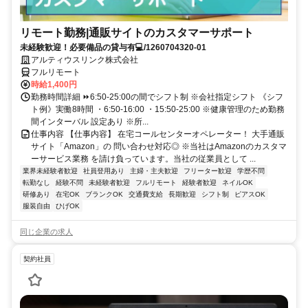
リモート勤務|通販サイトのカスタマーサポート
未経験歓迎！必要備品の貸与有💻/1260704320-01
アルティウスリンク株式会社
フルリモート
時給1,400円
勤務時間詳細 ⏩6:50-25:00の間でシフト制 ※会社指定シフト 《シフ
ト例》実働8時間 ・6:50-16:00 ・15:50-25:00 ※健康管理のため勤務
間インターバル 設定あり ※所...
仕事内容 【仕事内容】 在宅コールセンターオペレーター！ 大手通販
サイト「Amazon」の 問い合わせ対応◎ ※当社はAmazonのカスタマ
ーサービス業務 を請け負っています。当社の従業員として ...
業界未経験者歓迎
社員登用あり
主婦・主夫歓迎
フリーター歓迎
学歴不問
転勤なし
経験不問
未経験者歓迎
フルリモート
経験者歓迎
ネイルOK
研修あり
在宅OK
ブランクOK
交通費支給
長期歓迎
シフト制
ピアスOK
服装自由
ひげOK
同じ企業の求人
契約社員