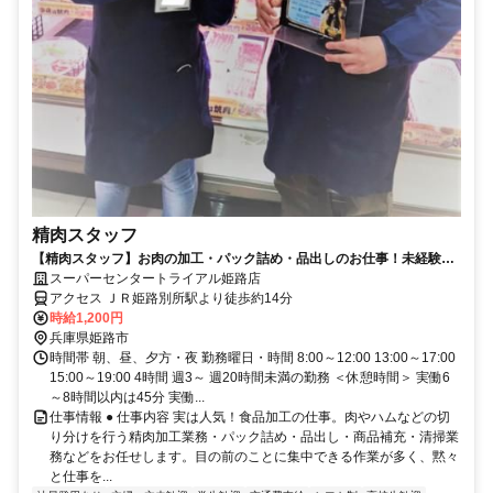
精肉スタッフ
【精肉スタッフ】お肉の加工・パック詰め・品出しのお仕事！未経験者
も大歓迎！
スーパーセンタートライアル姫路店
アクセス ＪＲ姫路別所駅より徒歩約14分
時給1,200円
兵庫県姫路市
時間帯 朝、昼、夕方・夜 勤務曜日・時間 8:00～12:00 13:00～17:00
15:00～19:00 4時間 週3～ 週20時間未満の勤務 ＜休憩時間＞ 実働6
～8時間以内は45分 実働...
仕事情報 ● 仕事内容 実は人気！食品加工の仕事。肉やハムなどの切
り分けを行う精肉加工業務・パック詰め・品出し・商品補充・清掃業
務などをお任せします。目の前のことに集中できる作業が多く、黙々
と仕事を...