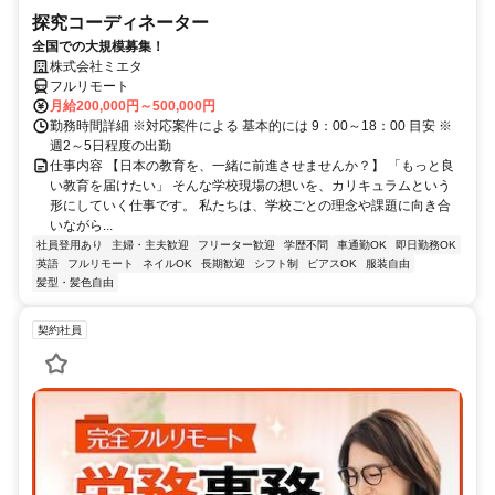
探究コーディネーター
全国での大規模募集！
株式会社ミエタ
フルリモート
月給200,000円～500,000円
勤務時間詳細 ※対応案件による 基本的には 9：00～18：00 目安 ※
週2～5日程度の出勤
仕事内容 【日本の教育を、一緒に前進させませんか？】 「もっと良
い教育を届けたい」 そんな学校現場の想いを、カリキュラムという
形にしていく仕事です。 私たちは、学校ごとの理念や課題に向き合
いながら...
社員登用あり
主婦・主夫歓迎
フリーター歓迎
学歴不問
車通勤OK
即日勤務OK
英語
フルリモート
ネイルOK
長期歓迎
シフト制
ピアスOK
服装自由
髪型・髪色自由
契約社員