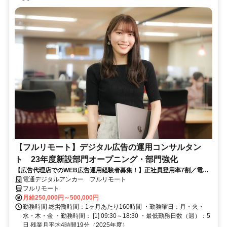
【フルリモート】デジタル広告の運用コンサルタン
ト 23年度新設部門オープニング・部門強化
【広告代理店でのWEB広告運用経験者募集！】正社員登用率7割／電通
G／全国×完全在宅／年休126日・土日祝休み／残業月平均4時間19分
電通デジタルアンカー フルリモート
フルリモート
月給250,000円～500,000円
勤務時間 総労働時間：1ヶ月あたり160時間 ・勤務曜日：月・火・
水・木・金 ・勤務時間： [1] 09:30～18:30 ・最低勤務日数（週）：5
日 残業月平均4時間19分（2025年度）