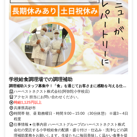
学校給食調理場での調理補助
調理補助スタッフ募集中！「食」を通じてお客さまに感動を与える仕事
をしよう♪
ハーベストネクスト株式会社(阿弥陀小学校店)
アクセス 担当にお問い合わせください。
時給1,125円以上
兵庫県高砂市
時間帯 朝、昼 勤務曜日・時間 9:00～15:00 （30分休憩） ※週3～4日
程度
仕事情報 ● 仕事内容 ハーベストグループのハーベストネクスト株式
会社の受託する小学校給食の配膳・盛り付け・仕込み・洗浄などの調
理補助業務をお願いします。生徒たちに毎回美味しく温かい食事を提