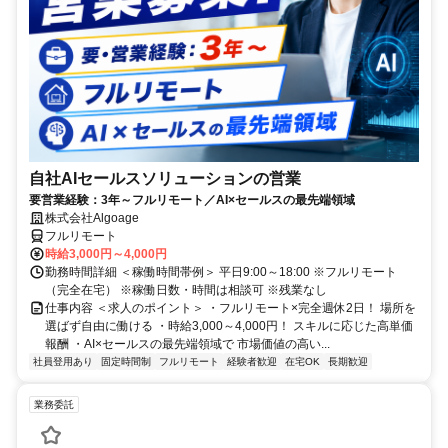
自社AIセールスソリューションの営業
要営業経験：3年～フルリモート／AI×セールスの最先端領域
株式会社Algoage
フルリモート
時給3,000円～4,000円
勤務時間詳細 ＜稼働時間帯例＞ 平日9:00～18:00 ※フルリモート
（完全在宅） ※稼働日数・時間は相談可 ※残業なし
仕事内容 ＜求人のポイント＞ ・フルリモート×完全週休2日！ 場所を
選ばず自由に働ける ・時給3,000～4,000円！ スキルに応じた高単価
報酬 ・AI×セールスの最先端領域で 市場価値の高い...
社員登用あり
固定時間制
フルリモート
経験者歓迎
在宅OK
長期歓迎
業務委託