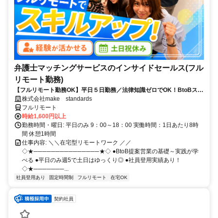
弁護士マッチングサービスのインサイドセールス(フル
リモート勤務)
【フルリモート勤務OK】平日５日勤務／法律知識ゼロでOK！BtoBスキ
ルが身につく営業職
株式会社make standards
フルリモート
時給1,600円以上
勤務時間・曜日: 平日のみ 9：00～18：00 実働時間：1日あたり8時
間 休憩1時間
仕事内容: ＼＼在宅型リモートワーク ／／
◇★───────────────★◇ ●BtoB提案営業の基礎～実践が学
べる ●平日のみ週5で土日はゆっくり◎ ●社員登用実績あり！
◇★───────...
社員登用あり
固定時間制
フルリモート
在宅OK
契約社員