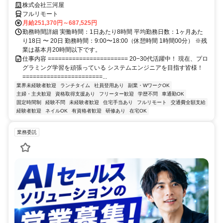
株式会社三河屋
フルリモート
月給251,370円～687,525円
勤務時間詳細 実働時間：1日あたり8時間 平均勤務日数：1ヶ月あた
り18日 〜 20日 勤務時間：9:00〜18:00（休憩時間 1時間00分） ※残
業は基本月20時間以下です。
仕事内容 ======================= 20−30代活躍中！ 現在、プロ
グラミング学習を頑張っている システムエンジニアを目指す皆様！
=======================...
業界未経験者歓迎
ランチタイム
社員登用あり
副業・WワークOK
主婦・主夫歓迎
資格取得支援あり
フリーター歓迎
学歴不問
車通勤OK
固定時間制
経験不問
未経験者歓迎
住宅手当あり
フルリモート
交通費全額支給
経験者歓迎
ネイルOK
有資格者歓迎
研修あり
在宅OK
業務委託