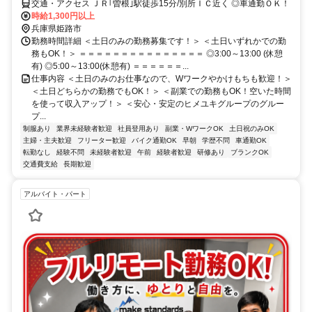
交通・アクセス ＪＲ｢曽根｣駅徒歩15分/別所ＩＣ近く ◎車通勤ＯＫ！
時給1,300円以上
兵庫県姫路市
勤務時間詳細 ＜土日のみの勤務募集です！＞ ＜土日いずれかでの勤
務もOK！＞ ＝＝＝＝＝＝＝＝＝＝＝＝＝＝＝ ◎3:00～13:00 (休憩
有) ◎5:00～13:00(休憩有) ＝＝＝＝＝＝...
仕事内容 ＜土日のみのお仕事なので、Wワークやかけもちも歓迎！＞
＜土日どちらかの勤務でもOK！＞ ＜副業での勤務もOK！空いた時間
を使って収入アップ！＞ ＜安心・安定のヒメユキグループのグルー
プ...
制服あり
業界未経験者歓迎
社員登用あり
副業・WワークOK
土日祝のみOK
主婦・主夫歓迎
フリーター歓迎
バイク通勤OK
早朝
学歴不問
車通勤OK
転勤なし
経験不問
未経験者歓迎
午前
経験者歓迎
研修あり
ブランクOK
交通費支給
長期歓迎
アルバイト・パート