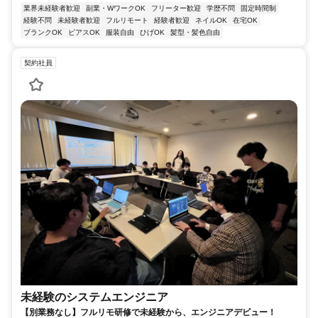
業界未経験者歓迎
副業・WワークOK
フリーター歓迎
学歴不問
固定時間制
経験不問
未経験者歓迎
フルリモート
経験者歓迎
ネイルOK
在宅OK
ブランクOK
ピアスOK
服装自由
ひげOK
髪型・髪色自由
契約社員
未経験のシステムエンジニア
【別業務なし】フルリモ研修で未経験から、エンジニアデビュー！