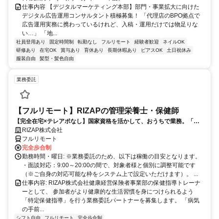
仕事内容 【デジタルマーケティング本部】部門・事業拡大に向けた
デジタル広告運用コンサルタント積極募集！ 「代理店のBPO拠点で
広告運用実務に携わっているけれど、入稿・運用だけでは物足りな
い…」 「地...
社員登用あり
固定時間制
転勤なし
フルリモート
経験者歓迎
ネイルOK
研修あり
在宅OK
賞与あり
育休あり
長期休暇あり
ピアスOK
土日祝休み
服装自由
髪型・髪色自由
業務委託
【フルリモート】RIZAPの管理栄養士・保健師
【完全在宅×テレアポなし】国家資格を活かして、おうちで業務。「も
う一つの安心」を。主婦・Wワーカー活躍中！「平日の日中だけ」「夕
RIZAP株式会社
方以降の数時間だけ」など、生活リズムに合わせた時間調整が可能で
フルリモート
す。1件ごとの成果報酬型だから、頑張った分だけ手応えのある収入
完全歩合制
に。充実のサポート体制で、安心の在宅ワークを始めませんか？
勤務時間・曜日: ※業務委託のため、以下は稼働の目安となります。
・面談対応：9:00～20:00の間で、対象者様と個別に調整可能です
（※ご自身の対応可能な枠をシステム上で設定いただけます）。 ...
仕事内容: RIZAP株式会社健康経営保険者事業部の保健指導トレーナ
ーとして、 参加者がより健康的な生活習慣を身につけられるよう
「特定保健指導」を行う業務委託パートナーを募集します。 「病気
の手前...
シフト自由
フルリモート
完全歩合制