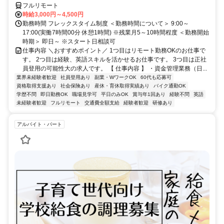
フルリモート
時給3,000円～4,500円
勤務時間 フレックスタイム制度 ＜勤務時間について＞ 9:00～
17:00(実働7時間00分 休憩1時間) ※残業月5～10時間程度 ＜勤務開始
時期＞ 即日～ ※スタート日相談可
仕事内容 ＼おすすめポイント／ 1つ目はリモート勤務OKのお仕事で
す。 2つ目は経験、英語スキルを活かせるお仕事です。 3つ目は正社
員登用の可能性大の求人です。 【 仕事内容 】 ・資金管理業務（日...
業界未経験者歓迎
社員登用あり
副業・WワークOK
60代も応募可
資格取得支援あり
社会保険あり
産休・育休取得実績あり
バイク通勤OK
学歴不問
即日勤務OK
職場見学可
平日のみOK
賞与年1回あり
経験不問
英語
未経験者歓迎
フルリモート
交通費全額支給
経験者歓迎
研修あり
アルバイト・パート