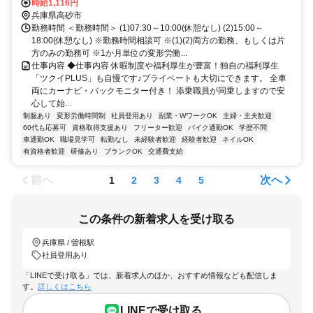
時給1,116円
兵庫県高砂市
勤務時間 ＜勤務時間＞ (1)07:30～10:00(休憩なし) (2)15:00～
18:00(休憩なし) ※勤務時間相談可 ※(1)(2)両方の勤務、もしくは片
方のみの勤務可 ※1か月単位の変形労働...
仕事内容 ◆仕事内容 休暇制度や福利厚生が豊富！独自の福利厚生
「ツクイPLUS」も自慢です♪プライベートも大切にできます。 全車
両にカーナビ・バックモニター付き！ 添乗職員が同乗しますので安
心して始...
制服あり
変形労働時間制
社員登用あり
副業・WワークOK
主婦・主夫歓迎
60代も応募可
資格取得支援あり
フリーター歓迎
バイク通勤OK
学歴不問
車通勤OK
職場見学可
転勤なし
未経験者歓迎
経験者歓迎
ネイルOK
有資格者歓迎
研修あり
ブランクOK
交通費支給
前へ
次へ
1
2
3
4
5
この条件の新着求人を受け取る
兵庫県 / 曽根駅
社員登用あり
「LINEで受け取る」では、新着求人のほか、おすすめ情報なども配信しま
す。
詳しくはこちら
LINEで受け取る