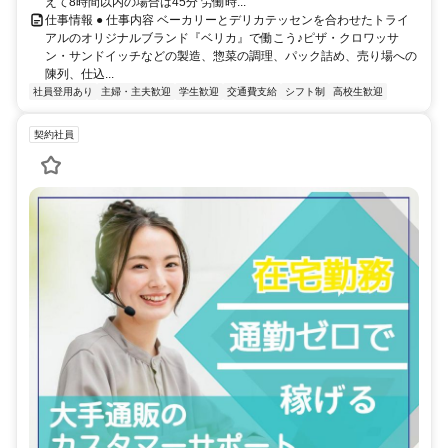
えて8時間以内の場合は45分 労働時...
仕事情報 ● 仕事内容 ベーカリーとデリカテッセンを合わせたトライ
アルのオリジナルブランド『ベリカ』で働こう♪ピザ・クロワッサ
ン・サンドイッチなどの製造、惣菜の調理、パック詰め、売り場への
陳列、仕込...
社員登用あり
主婦・主夫歓迎
学生歓迎
交通費支給
シフト制
高校生歓迎
契約社員