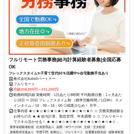
フルリモート労務事務|給与計算経験者募集|全国応募
OK
フレックスタイム✨子育て世代60％活躍中✨在宅勤務手当あり
株式会社kubellパートナー
フルリモート
月給208,000円～431,200円
勤務時間詳細 実働時間：1日あたり8時間 平均勤務日数：1ヶ月あた
り18日 〜 20日 フレックスタイム制 （標準労働時間／1日8h） ※メ
インタイム／10：00～16：00 ◎残業少なめ！ 月平...
仕事内容 ★☆★☆★☆★☆★☆★☆★☆★☆★☆ ☆ 労務実務経験を
お持ちの方 ★ ★ 給与計算、勤怠管理、年末調整 ☆ ☆ フルリモート
でスキル活かせる！ ★ ★☆★☆★☆★☆★☆★☆★☆★☆★☆ ...
業界未経験者歓迎
社員登用あり
副業・WワークOK
主婦・主夫歓迎
資格取得支援あり
学歴不問
転勤なし
フルリモート
交通費全額支給
経験者歓迎