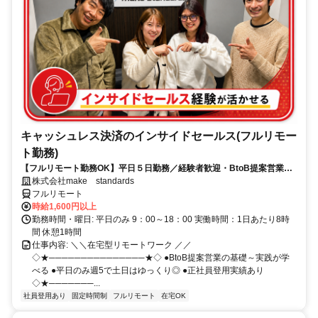
キャッシュレス決済のインサイドセールス(フルリモー
ト勤務)
【フルリモート勤務OK】平日５日勤務／経験者歓迎・BtoB提案営業で
スキルアップ
株式会社make standards
フルリモート
時給1,600円以上
勤務時間・曜日: 平日のみ 9：00～18：00 実働時間：1日あたり8時
間 休憩1時間
仕事内容: ＼＼在宅型リモートワーク ／／
◇★───────────────★◇ ●BtoB提案営業の基礎～実践が学
べる ●平日のみ週5で土日はゆっくり◎ ●正社員登用実績あり
◇★───────...
社員登用あり
固定時間制
フルリモート
在宅OK