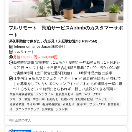
フルリモート 民泊サービスAirbnbのカスタマーサポ
ート
深夜帯勤務で稼ぎたい方必見！未経験歓迎✨(TP18PSM)
Teleperformance Japan株式会社
フルリモート
月給330,000円～360,000円
勤務時間詳細 実働時間：1日あたり8時間 平均勤務日数：1ヶ月あた
り21日 ▼シフト制：土日祝日含む週5日勤務 17：00～翌9：00の間
で実働8時間（土日祝含む週5日勤務） ・1時間休憩の他に前半...
仕事内容 ★新規プロジェクトスタート★ ✅ 完全在宅勤務♪ ✅ 弊社で
しか募集をしていないポジションです♪ ✅ これからの組織を一緒に形
づくるやりがい ✅ 前例にとらわれず、新しい挑戦ができる環境 ✅...
業界未経験者歓迎
ランチタイム
社員登用あり
副業・WワークOK
フリーター歓迎
学歴不問
転勤なし
経験不問
未経験者歓迎
フルリモート
経験者歓迎
ネイルOK
有資格者歓迎
研修あり
在宅OK
ブランクOK
育休あり
オープニングスタッフ
長期歓迎
シフト制
同じ企業の求人