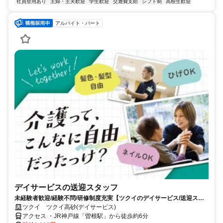
社員登用あり
主婦・主夫歓迎
学生歓迎
交通費支給
シフト制
高校生歓迎
アルバイト・パート
デイサービスの送迎スタッフ
未経験者歓迎/経験不問/研修制度充実【ツクイのデイサービス/送迎スタ
ッフ求人】
ツクイ ツクイ高砂(デイサービス)
アクセス ・JR神戸線「曽根駅」から徒歩約6分