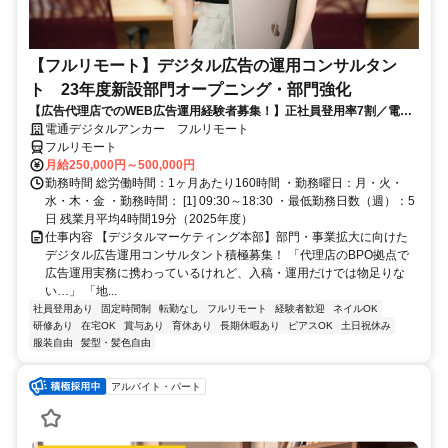
【フルリモート】デジタル広告の運用コンサルタン
ト 23年度新設部門オープニング・部門強化
【広告代理店でのWEB広告運用経験者募集！】正社員登用率7割／電通
G／全国×完全在宅／年休126日・土日祝休み／残業月平均4時間19分
電通デジタルアンカー フルリモート
フルリモート
月給250,000円～500,000円
勤務時間 総労働時間：1ヶ月あたり160時間 ・勤務曜日：月・火・
水・木・金 ・勤務時間： [1] 09:30～18:30 ・最低勤務日数（週）：5
日 残業月平均4時間19分（2025年度）
仕事内容 【デジタルマーケティング本部】部門・事業拡大に向けた
デジタル広告運用コンサルタント積極募集！ 「代理店のBPO拠点で
広告運用実務に携わっているけれど、入稿・運用だけでは物足りな
い…」 「地...
社員登用あり
固定時間制
転勤なし
フルリモート
経験者歓迎
ネイルOK
研修あり
在宅OK
賞与あり
育休あり
長期休暇あり
ピアスOK
土日祝休み
服装自由
髪型・髪色自由
アルバイト・パート