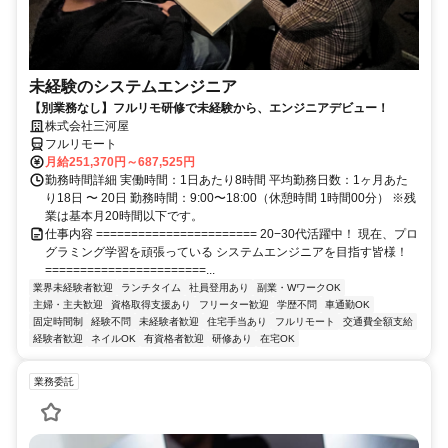
未経験のシステムエンジニア
【別業務なし】フルリモ研修で未経験から、エンジニアデビュー！
株式会社三河屋
フルリモート
月給251,370円～687,525円
勤務時間詳細 実働時間：1日あたり8時間 平均勤務日数：1ヶ月あた
り18日 〜 20日 勤務時間：9:00〜18:00（休憩時間 1時間00分） ※残
業は基本月20時間以下です。
仕事内容 ======================= 20−30代活躍中！ 現在、プロ
グラミング学習を頑張っている システムエンジニアを目指す皆様！
=======================...
業界未経験者歓迎
ランチタイム
社員登用あり
副業・WワークOK
主婦・主夫歓迎
資格取得支援あり
フリーター歓迎
学歴不問
車通勤OK
固定時間制
経験不問
未経験者歓迎
住宅手当あり
フルリモート
交通費全額支給
経験者歓迎
ネイルOK
有資格者歓迎
研修あり
在宅OK
業務委託