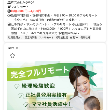
株式会社Algoage
フルリモート
時給3,000円～4,000円
勤務時間詳細 ＜稼働時間帯例＞ 平日9:00～18:00 ※フルリモート
（完全在宅） ※稼働日数・時間は相談可 ※残業なし
仕事内容 ＜求人のポイント＞ ・フルリモート×完全週休2日！ 場所を
選ばず自由に働ける ・時給3,000～4,000円！ スキルに応じた高単価
報酬 ・AI×セールスの最先端領域で 市場価値の高い...
社員登用あり
固定時間制
フルリモート
経験者歓迎
在宅OK
長期歓迎
契約社員