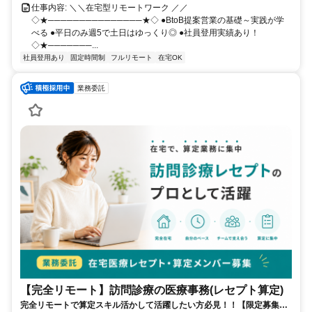
仕事内容: ＼＼在宅型リモートワーク ／／
◇★───────────────★◇ ●BtoB提案営業の基礎～実践が学
べる ●平日のみ週5で土日はゆっくり◎ ●社員登用実績あり！
◇★───────...
社員登用あり
固定時間制
フルリモート
在宅OK
業務委託
【完全リモート】訪問診療の医療事務(レセプト算定)
完全リモートで算定スキル活かして活躍したい方必見！！【限定募集】