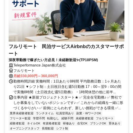
フルリモート 民泊サービスAirbnbのカスタマーサポ
ート
深夜帯勤務で稼ぎたい方必見！未経験歓迎✨(TP18PSM)
Teleperformance Japan株式会社
フルリモート
月給330,000円～360,000円
勤務時間詳細 実働時間：1日あたり8時間 平均勤務日数：1ヶ月あた
り21日 ▼シフト制：土日祝日含む週5日勤務 17：00～翌9：00の間
で実働8時間（土日祝含む週5日勤務） ・1時間休憩の他に前半...
仕事内容 ★新規プロジェクトスタート★ ✅ 完全在宅勤務♪ ✅ 弊社で
しか募集をしていないポジションです♪ ✅ これからの組織を一緒に形
づくるやりがい ✅ 前例にとらわれず、新しい挑戦ができる環境 ✅...
業界未経験者歓迎
ランチタイム
社員登用あり
副業・WワークOK
フリーター歓迎
学歴不問
転勤なし
経験不問
未経験者歓迎
フルリモート
経験者歓迎
ネイルOK
有資格者歓迎
研修あり
在宅OK
ブランクOK
育休あり
オープニングスタッフ
長期歓迎
シフト制