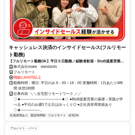
キャッシュレス決済のインサイドセールス(フルリモー
ト勤務)
【フルリモート勤務OK】平日５日勤務／経験者歓迎・BtoB提案営業で
スキルアップ
株式会社make standards
フルリモート
時給1,600円以上
勤務時間・曜日: 平日のみ 9：00～18：00 実働時間：1日あたり8時
間 休憩1時間
仕事内容: ＼＼在宅型リモートワーク ／／
◇★───────────────★◇ ●BtoB提案営業の基礎～実践が学
べる ●平日のみ週5で土日はゆっくり◎ ●正社員登用実績あり
◇★───────...
社員登用あり
固定時間制
フルリモート
在宅OK
アルバイト・パート