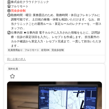
完全リモート｜在宅医療レセプト算定（成果報酬型／業務委託）
株式会社クラウドクリニック
フルリモート
完全歩合制
勤務時間・曜日: 業務委託のため、勤務時間・休日はフレキシブルに
調整可能です。 土日祝の稼働・休暇も相談いただけます。 なお、担
当クリニックごとの運用ルール・算定ルールのレクチャーを、一部ス
タッフの...
仕事内容: ■ 仕事内容 電子カルテに入力された情報をもとに、訪問診
療・往診の算定項目を入力し、レセプトを作成します。 担当案件の
カルテ確認から算定入力・レセプト完成まで、一貫して担当いただき
ます...
社員登用あり
フルリモート
在宅OK
完全歩合制
同じ企業の求人
契約社員