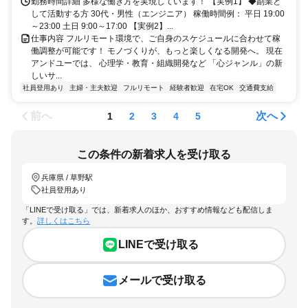
勤務時間詳細 多様な働き方を実現しています！ 【実例1】 ◆副業と
して活動する方 30代・男性（エンジニア） 稼働時間例： 平日 19:00
～23:00 土日 9:00～17:00 【実例2】...
仕事内容 フルリモート環境で、ご自身のスケジュールに合わせて稼
働調整が可能です！ モノづくりが、もっと楽しくなる開発へ。 現在
アンドユーでは、 心理学・教育・組織開発など 「心ジャンル」の新
しいサ...
社員登用あり
主婦・主夫歓迎
フルリモート
経験者歓迎
在宅OK
交通費支給
前へ
次へ
1
2
3
4
5
この条件の新着求人を受け取る
兵庫県 / 草野駅
社員登用あり
「LINEで受け取る」では、新着求人のほか、おすすめ情報なども配信しま
す。
詳しくはこちら
LINEで受け取る
メールで受け取る