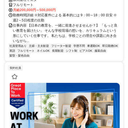
フルリモート
月給200,000円～500,000円
勤務時間詳細 ※対応案件による 基本的には 9：00～18：00 目安 ※
週2～5日程度の出勤
仕事内容 【日本の教育を、一緒に前進させませんか？】 「もっと良
い教育を届けたい」 そんな学校現場の想いを、カリキュラムという
形にしていく仕事です。 私たちは、学校ごとの理念や課題に向き合
いながら...
社員登用あり
主婦・主夫歓迎
フリーター歓迎
学歴不問
車通勤OK
即日勤務OK
英語
フルリモート
ネイルOK
長期歓迎
シフト制
ピアスOK
服装自由
髪型・髪色自由
契約社員