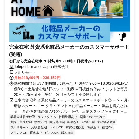
完全在宅 外資系化粧品メーカーのカスタマーサポート
(受電)
初日から完全在宅◆PC貸与◆9～18時＋日祝休み(TP12)
Teleperformance Japan株式会社
フルリモート
月給218,400円～236,150円
勤務時間詳細 総労働時間：1週あたり40時間 9:00～18:00(休憩1h/実
働8h) ＊土曜含む週5日のシフト勤務＝日祝はお休み ＊シフトは毎月
20日～25日頃を目安に、次月分シフトを公開します...
仕事内容 ◎外資系化粧品メーカーのカスタマーサポート◎ ー 9/7(月)
研修スタート！ ー クライアント＝化粧品メーカーの製品を購入され
る 一般のお客様の購入後のサポートや、店舗スタッフから 寄せら...
業界未経験者歓迎
ランチタイム
社員登用あり
副業・WワークOK
主婦・主夫歓迎
学歴不問
固定時間制
転勤なし
経験不問
未経験者歓迎
フルリモート
経験者歓迎
ネイルOK
有資格者歓迎
研修あり
在宅OK
ブランクOK
育休あり
ピアスOK
服装自由