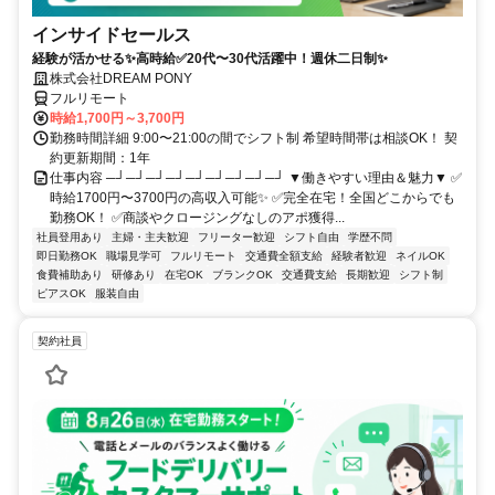
インサイドセールス
経験が活かせる✨高時給✅20代〜30代活躍中！週休二日制✨
株式会社DREAM PONY
フルリモート
時給1,700円～3,700円
勤務時間詳細 9:00〜21:00の間でシフト制 希望時間帯は相談OK！ 契
約更新期間：1年
仕事内容 ─┘─┘─┘─┘─┘─┘─┘─┘─┘ ▼働きやすい理由＆魅力▼ ✅
時給1700円〜3700円の高収入可能✨ ✅完全在宅！全国どこからでも
勤務OK！ ✅商談やクロージングなしのアポ獲得...
社員登用あり
主婦・主夫歓迎
フリーター歓迎
シフト自由
学歴不問
即日勤務OK
職場見学可
フルリモート
交通費全額支給
経験者歓迎
ネイルOK
食費補助あり
研修あり
在宅OK
ブランクOK
交通費支給
長期歓迎
シフト制
ピアスOK
服装自由
契約社員