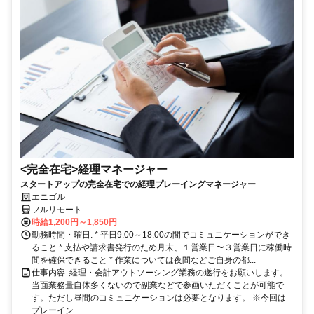
<完全在宅>経理マネージャー
スタートアップの完全在宅での経理プレーイングマネージャー
エニゴル
フルリモート
時給1,200円～1,850円
勤務時間・曜日: * 平日9:00～18:00の間でコミュニケーションができ
ること * 支払や請求書発行のため月末、１営業日〜３営業日に稼働時
間を確保できること * 作業については夜間などご自身の都...
仕事内容: 経理・会計アウトソーシング業務の遂行をお願いします。
当面業務量自体多くないので副業などで参画いただくことが可能で
す。ただし昼間のコミュニケーションは必要となります。 ※今回は
プレーイン...