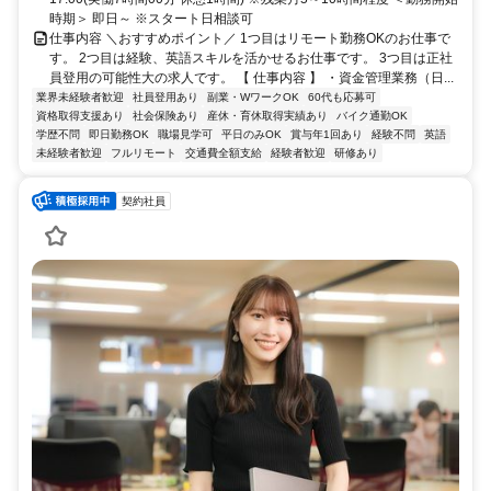
時期＞ 即日～ ※スタート日相談可
仕事内容 ＼おすすめポイント／ 1つ目はリモート勤務OKのお仕事で
す。 2つ目は経験、英語スキルを活かせるお仕事です。 3つ目は正社
員登用の可能性大の求人です。 【 仕事内容 】 ・資金管理業務（日...
業界未経験者歓迎
社員登用あり
副業・WワークOK
60代も応募可
資格取得支援あり
社会保険あり
産休・育休取得実績あり
バイク通勤OK
学歴不問
即日勤務OK
職場見学可
平日のみOK
賞与年1回あり
経験不問
英語
未経験者歓迎
フルリモート
交通費全額支給
経験者歓迎
研修あり
契約社員