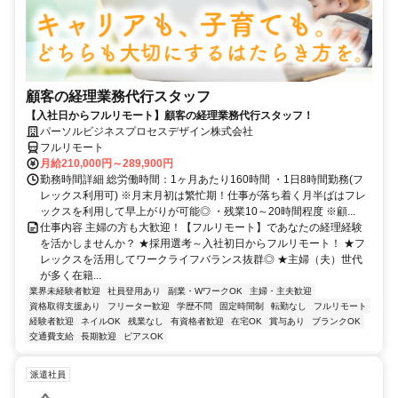
顧客の経理業務代行スタッフ
【入社日からフルリモート】顧客の経理業務代行スタッフ！
パーソルビジネスプロセスデザイン株式会社
フルリモート
月給210,000円～289,900円
勤務時間詳細 総労働時間：1ヶ月あたり160時間 ・1日8時間勤務(フ
レックス利用可) ※月末月初は繁忙期！仕事が落ち着く月半ばはフレ
ックスを利用して早上がりが可能◎ ・残業10～20時間程度 ※顧...
仕事内容 主婦の方も大歓迎！【フルリモート】であなたの経理経験
を活かしませんか？ ★採用選考～入社初日からフルリモート！ ★フ
レックスを活用してワークライフバランス抜群◎ ★主婦（夫）世代
が多く在籍...
業界未経験者歓迎
社員登用あり
副業・WワークOK
主婦・主夫歓迎
資格取得支援あり
フリーター歓迎
学歴不問
固定時間制
転勤なし
フルリモート
経験者歓迎
ネイルOK
残業なし
有資格者歓迎
在宅OK
賞与あり
ブランクOK
交通費支給
長期歓迎
ピアスOK
派遣社員