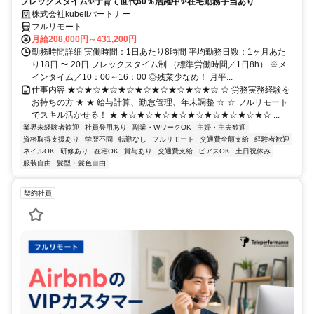
フレックスタイム✨子育て世代60％活躍中✨在宅勤務手当あり
株式会社kubellパートナー
フルリモート
月給208,000円～431,200円
勤務時間詳細 実働時間：1日あたり8時間 平均勤務日数：1ヶ月あた
り18日 〜 20日 フレックスタイム制 （標準労働時間／1日8h） ※メ
インタイム／10：00～16：00 ◎残業少なめ！ 月平...
仕事内容 ★☆★☆★☆★☆★☆★☆★☆★☆★☆ ☆ 労務実務経験を
お持ちの方 ★ ★ 給与計算、勤怠管理、年末調整 ☆ ☆ フルリモート
でスキル活かせる！ ★ ★☆★☆★☆★☆★☆★☆★☆★☆★☆ ...
業界未経験者歓迎
社員登用あり
副業・WワークOK
主婦・主夫歓迎
資格取得支援あり
学歴不問
転勤なし
フルリモート
交通費全額支給
経験者歓迎
ネイルOK
研修あり
在宅OK
賞与あり
交通費支給
ピアスOK
土日祝休み
服装自由
髪型・髪色自由
契約社員