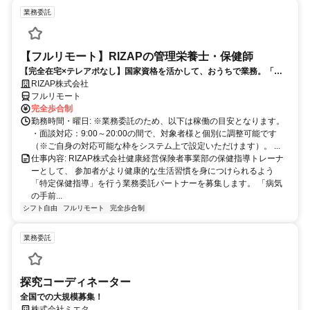
業務委託
【フルリモート】RIZAPの管理栄養士・保健師
【完全在宅×テレアポなし】国家資格を活かして、おうちで業務。「も
う一つの安心」を。主婦・Wワーカー活躍中！「平日の日中だけ」「夕
RIZAP株式会社
方以降の数時間だけ」など、生活リズムに合わせた時間調整が可能で
フルリモート
す。1件ごとの成果報酬型だから、頑張った分だけ手応えのある収入
完全歩合制
に。充実のサポート体制で、安心の在宅ワークを始めませんか？
勤務時間・曜日: ※業務委託のため、以下は稼働の目安となります。
・面談対応：9:00～20:00の間で、対象者様と個別に調整可能です
（※ご自身の対応可能な枠をシステム上で設定いただけます）。 ...
仕事内容: RIZAP株式会社健康経営保険者事業部の保健指導トレーナ
ーとして、 参加者がより健康的な生活習慣を身につけられるよう
「特定保健指導」を行う業務委託パートナーを募集します。 「病気
の手前...
シフト自由
フルリモート
完全歩合制
業務委託
探究コーディネーター
全国での大規模募集！
株式会社ミエタ