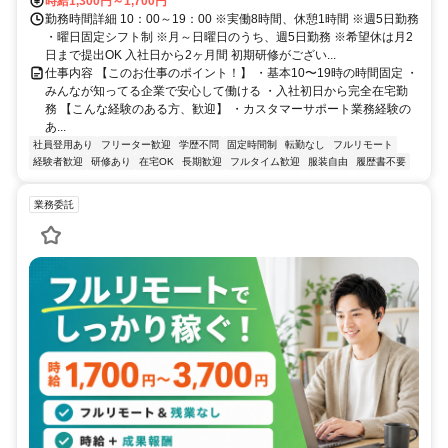
時給1,300円～1,700円
勤務時間詳細 10：00～19：00 ※実働8時間、休憩1時間 ※週5日勤務
・曜日固定シフト制 ※月～日曜日のうち、週5日勤務 ※希望休は月2
日まで提出OK 入社日から2ヶ月間 初期研修がござい...
仕事内容 【このお仕事のポイント！】 ・基本10〜19時の時間固定 ・
みんなが知ってる企業で安心して働ける ・入社初日から完全在宅勤
務 【こんな経験のある方、歓迎】 ・カスタマーサポート業務経験の
あ...
社員登用あり
フリーター歓迎
学歴不問
固定時間制
転勤なし
フルリモート
経験者歓迎
研修あり
在宅OK
長期歓迎
フルタイム歓迎
服装自由
履歴書不要
業務委託