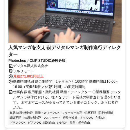
人気マンガを支える|デジタルマンガ制作進行ディレク
ター
Photoshop／CLIP STUDIO経験必須
デジタル職人株式会社
フルリモート
月給271,881円以上
勤務時間詳細 総労働時間：1ヶ月あたり160時間 勤務時間は10:00～
19:00（実働8時間／休憩1時間）の固定時間制
仕事内容 雇用形態：契約社員 職種：ディレクター 〇業務概要 デジタ
ルマンガ制作における、様々なサポート業務の制作進行管理を行いま
す。 ますますニーズが高まってきている電子コミック。あらゆる作
品の...
業界未経験者歓迎
副業・WワークOK
フリーター歓迎
学歴不問
固定時間制
経験不問
未経験者歓迎
フルリモート
経験者歓迎
ネイルOK
在宅OK
ブランクOK
ピアスOK
服装自由
ひげOK
髪型・髪色自由