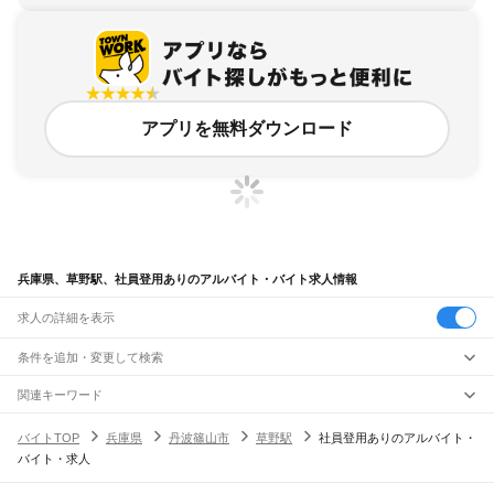
アプリを無料ダウンロード
兵庫県、草野駅、社員登用ありのアルバイト・バイト求人情報
求人の詳細を表示
条件を追加・変更して検索
市区町村を追加・変更
関連キーワード
完全在宅ワーク 全国
シール貼り 在宅
現在地周辺
ガチャガチャ
犬カフェ
兵庫県
駅を追加・変更
バイトTOP
兵庫県
丹波篠山市
草野駅
社員登用ありのアルバイト・
兵庫県
すべて
バイト・求人
神戸市
すべて
職種を追加・変更
JR神戸線(大阪～神戸)
東灘区
灘区
兵庫区
長田区
須磨区
垂水区
北区
中央区
西区
尼崎駅
立花駅
甲子園口駅
西宮駅
さくら夙川駅
芦屋駅
甲南山手駅
摂津本山駅
住吉駅