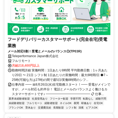
フードデリバリーカスタマーサポート(完全在宅)受電
業務
メール対応5割！受電とメールのバランス◎(TP03R)
Teleperformance Japan株式会社
フルリモート
月給218,400円以上
勤務時間詳細 実働時間：1日あたり8時間 平均勤務日数：1ヶ月あた
り20日 〜 21日 シフト制 1日あたりの実働時間：最大8時間/日 ◆7～
25時(可能な方は27時)の間で週5日/実働8時間のシフ...
仕事内容 ━━ 📅8月26日(水)在宅勤務スタート！━━ 受電がメインで
すが、メール対応も約半分！ 電話とメールのバランスよく働けるカ
スタマーサポートです♪ ━━━━━━━━━━━━━━ 📋 仕事...
業界未経験者歓迎
社員登用あり
フリーター歓迎
学歴不問
転勤なし
経験不問
未経験者歓迎
フルリモート
経験者歓迎
ネイルOK
夜間
研修あり
在宅OK
ブランクOK
育休あり
交通費支給
長期歓迎
シフト制
深夜
ピアスOK