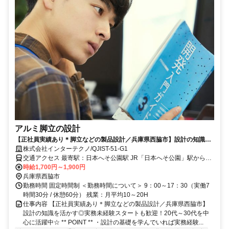
アルミ脚立の設計
【正社員実績あり＊脚立などの製品設計／兵庫県西脇市】設計の知識を
活かす◎実務未経験スタートも歓迎！20代～30代を中心に活躍中☆
株式会社インターテクノ/QJIST-51-G1
交通アクセス 最寄駅：日本へそ公園駅 JR「日本へそ公園」駅から車
時給1,700円～1,900円
で7分（市バスで20分） 【車・バイク・自転車通勤OK】
兵庫県西脇市
勤務時間 固定時間制 ＜勤務時間について＞ 9：00～17：30（実働7
時間30分 / 休憩60分） 残業：月平均10～20H
仕事内容 【正社員実績あり＊脚立などの製品設計／兵庫県西脇市】
設計の知識を活かす◎実務未経験スタートも歓迎！20代～30代を中
心に活躍中☆ ** POINT ** ・設計の基礎を学んでいれば実務経験...