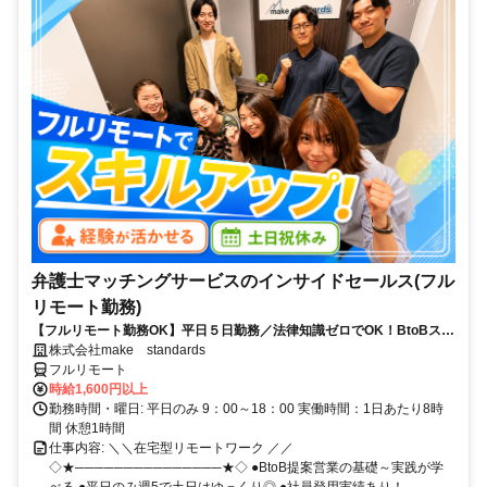
弁護士マッチングサービスのインサイドセールス(フル
リモート勤務)
【フルリモート勤務OK】平日５日勤務／法律知識ゼロでOK！BtoBスキ
ルが身につく営業職
株式会社make standards
フルリモート
時給1,600円以上
勤務時間・曜日: 平日のみ 9：00～18：00 実働時間：1日あたり8時
間 休憩1時間
仕事内容: ＼＼在宅型リモートワーク ／／
◇★───────────────★◇ ●BtoB提案営業の基礎～実践が学