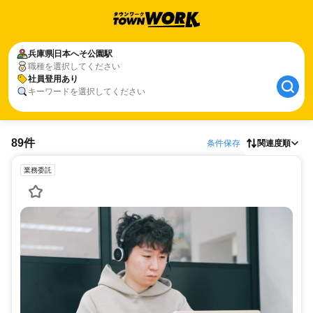
兵庫県
日本へそ公園駅
職種を選択してください
社員登用あり
キーワードを選択してください
89件
条件保存
関連度順
業務委託