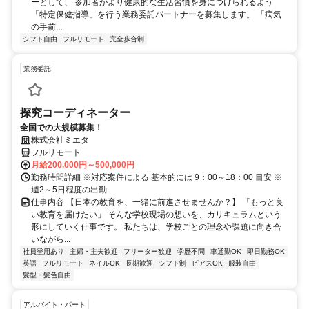
ーとして、 参加者がより健康的な生活習慣を身につけられるよう
「特定保健指導」を行う業務委託パートナーを募集します。 「病気
の手前...
シフト自由
フルリモート
完全歩合制
業務委託
探究コーディネーター
全国での大規模募集！
株式会社ミエタ
フルリモート
月給200,000円～500,000円
勤務時間詳細 ※対応案件による 基本的には 9：00～18：00 目安 ※
週2～5日程度の出勤
仕事内容 【日本の教育を、一緒に前進させませんか？】 「もっと良
い教育を届けたい」 そんな学校現場の想いを、カリキュラムという
形にしていく仕事です。 私たちは、学校ごとの理念や課題に向き合
いながら...
社員登用あり
主婦・主夫歓迎
フリーター歓迎
学歴不問
車通勤OK
即日勤務OK
英語
フルリモート
ネイルOK
長期歓迎
シフト制
ピアスOK
服装自由
髪型・髪色自由
アルバイト・パート