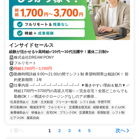
インサイドセールス
経験が活かせる✨高時給✅20代〜30代活躍中！週休二日制✨
株式会社DREAM PONY
フルリモート
時給1,700円～3,700円
勤務時間詳細 9:00〜21:00の間でシフト制 希望時間帯は相談OK！ 契
約更新期間：1年
仕事内容 ─┘─┘─┘─┘─┘─┘─┘─┘─┘ ▼働きやすい理由＆魅力▼ ✅
時給1700円〜3700円の高収入可能✨ ✅完全在宅！全国どこからでも
勤務OK！ ✅商談やクロージングなしのアポ獲得...
社員登用あり
主婦・主夫歓迎
フリーター歓迎
シフト自由
学歴不問
即日勤務OK
職場見学可
フルリモート
交通費全額支給
経験者歓迎
ネイルOK
食費補助あり
研修あり
在宅OK
ブランクOK
交通費支給
長期歓迎
シフト制
ピアスOK
服装自由
前へ
次へ
1
2
3
4
5