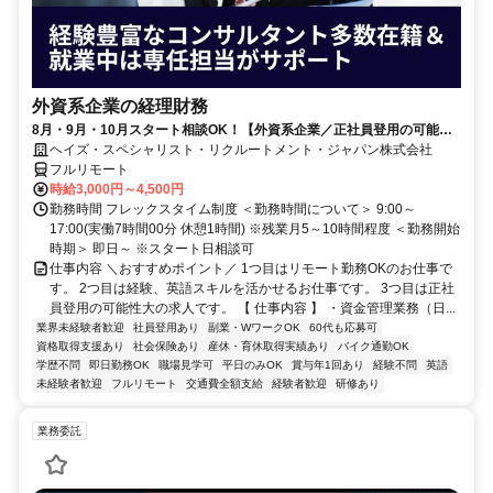
外資系企業の経理財務
8月・9月・10月スタート相談OK！【外資系企業／正社員登用の可能性
大／700万～800万／リモート勤務OK】経理財務
ヘイズ・スペシャリスト・リクルートメント・ジャパン株式会社
フルリモート
時給3,000円～4,500円
勤務時間 フレックスタイム制度 ＜勤務時間について＞ 9:00～
17:00(実働7時間00分 休憩1時間) ※残業月5～10時間程度 ＜勤務開始
時期＞ 即日～ ※スタート日相談可
仕事内容 ＼おすすめポイント／ 1つ目はリモート勤務OKのお仕事で
す。 2つ目は経験、英語スキルを活かせるお仕事です。 3つ目は正社
員登用の可能性大の求人です。 【 仕事内容 】 ・資金管理業務（日...
業界未経験者歓迎
社員登用あり
副業・WワークOK
60代も応募可
資格取得支援あり
社会保険あり
産休・育休取得実績あり
バイク通勤OK
学歴不問
即日勤務OK
職場見学可
平日のみOK
賞与年1回あり
経験不問
英語
未経験者歓迎
フルリモート
交通費全額支給
経験者歓迎
研修あり
業務委託