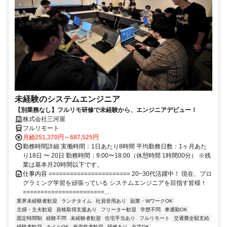
未経験のシステムエンジニア
【別業務なし】フルリモ研修で未経験から、エンジニアデビュー！
株式会社三河屋
フルリモート
月給251,370円～687,525円
勤務時間詳細 実働時間：1日あたり8時間 平均勤務日数：1ヶ月あた
り18日 〜 20日 勤務時間：9:00〜18:00（休憩時間 1時間00分） ※残
業は基本月20時間以下です。
仕事内容 ======================= 20−30代活躍中！ 現在、プロ
グラミング学習を頑張っている システムエンジニアを目指す皆様！
=======================...
業界未経験者歓迎
ランチタイム
社員登用あり
副業・WワークOK
主婦・主夫歓迎
資格取得支援あり
フリーター歓迎
学歴不問
車通勤OK
固定時間制
経験不問
未経験者歓迎
住宅手当あり
フルリモート
交通費全額支給
経験者歓迎
ネイルOK
有資格者歓迎
研修あり
在宅OK