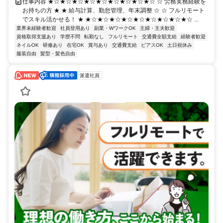
仕事内容 ★☆★☆★☆★☆★☆★☆★☆★☆★☆ ☆ 労務実務経験を
お持ちの方 ★ ★ 給与計算、勤怠管理、年末調整 ☆ ☆ フルリモート
でスキル活かせる！ ★ ★☆★☆★☆★☆★☆★☆★☆★☆★☆ ...
業界未経験者歓迎
社員登用あり
副業・WワークOK
主婦・主夫歓迎
資格取得支援あり
学歴不問
転勤なし
フルリモート
交通費全額支給
経験者歓迎
ネイルOK
研修あり
在宅OK
賞与あり
交通費支給
ピアスOK
土日祝休み
服装自由
髪型・髪色自由
派遣社員