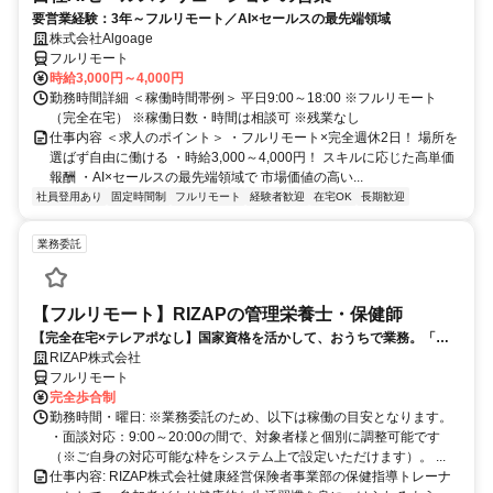
要営業経験：3年～フルリモート／AI×セールスの最先端領域
株式会社Algoage
フルリモート
時給3,000円～4,000円
勤務時間詳細 ＜稼働時間帯例＞ 平日9:00～18:00 ※フルリモート
（完全在宅） ※稼働日数・時間は相談可 ※残業なし
仕事内容 ＜求人のポイント＞ ・フルリモート×完全週休2日！ 場所を
選ばず自由に働ける ・時給3,000～4,000円！ スキルに応じた高単価
報酬 ・AI×セールスの最先端領域で 市場価値の高い...
社員登用あり
固定時間制
フルリモート
経験者歓迎
在宅OK
長期歓迎
業務委託
【フルリモート】RIZAPの管理栄養士・保健師
【完全在宅×テレアポなし】国家資格を活かして、おうちで業務。「も
う一つの安心」を。主婦・Wワーカー活躍中！「平日の日中だけ」「夕
RIZAP株式会社
方以降の数時間だけ」など、生活リズムに合わせた時間調整が可能で
フルリモート
す。1件ごとの成果報酬型だから、頑張った分だけ手応えのある収入
完全歩合制
に。充実のサポート体制で、安心の在宅ワークを始めませんか？
勤務時間・曜日: ※業務委託のため、以下は稼働の目安となります。
・面談対応：9:00～20:00の間で、対象者様と個別に調整可能です
（※ご自身の対応可能な枠をシステム上で設定いただけます）。 ...
仕事内容: RIZAP株式会社健康経営保険者事業部の保健指導トレーナ