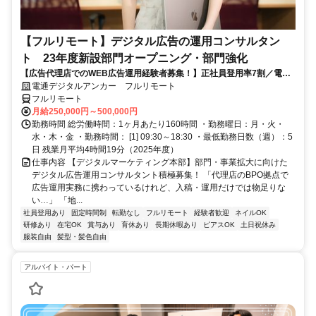
【フルリモート】デジタル広告の運用コンサルタン
ト 23年度新設部門オープニング・部門強化
【広告代理店でのWEB広告運用経験者募集！】正社員登用率7割／電通
G／全国×完全在宅／年休126日・土日祝休み／残業月平均4時間19分
電通デジタルアンカー フルリモート
フルリモート
月給250,000円～500,000円
勤務時間 総労働時間：1ヶ月あたり160時間 ・勤務曜日：月・火・
水・木・金 ・勤務時間： [1] 09:30～18:30 ・最低勤務日数（週）：5
日 残業月平均4時間19分（2025年度）
仕事内容 【デジタルマーケティング本部】部門・事業拡大に向けた
デジタル広告運用コンサルタント積極募集！ 「代理店のBPO拠点で
広告運用実務に携わっているけれど、入稿・運用だけでは物足りな
い…」 「地...
社員登用あり
固定時間制
転勤なし
フルリモート
経験者歓迎
ネイルOK
研修あり
在宅OK
賞与あり
育休あり
長期休暇あり
ピアスOK
土日祝休み
服装自由
髪型・髪色自由
アルバイト・パート