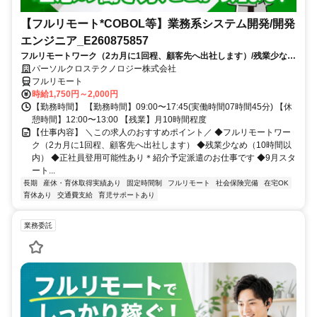
【フルリモート*COBOL等】業務系システム開発/開発
エンジニア_E260875857
フルリモートワーク（2カ月に1回程、顧客先へ出社します）/残業少なめ
（10時間以内）/正社員登用可能性あり＊紹介予定派遣のお仕事です/9月
パーソルクロステクノロジー株式会社
スタート/経験を活かせます
フルリモート
時給1,750円～2,000円
【勤務時間】 【勤務時間】09:00〜17:45(実働時間07時間45分) 【休
憩時間】12:00〜13:00 【残業】月10時間程度
【仕事内容】 ＼この求人のおすすめポイント／ ◆フルリモートワー
ク（2カ月に1回程、顧客先へ出社します） ◆残業少なめ（10時間以
内） ◆正社員登用可能性あり＊紹介予定派遣のお仕事です ◆9月スタ
ート...
長期
産休・育休取得実績あり
固定時間制
フルリモート
社会保険完備
在宅OK
育休あり
交通費支給
育児サポートあり
業務委託