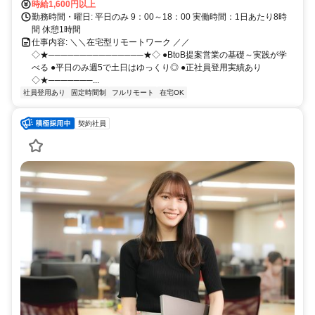
時給1,600円以上
勤務時間・曜日: 平日のみ 9：00～18：00 実働時間：1日あたり8時
間 休憩1時間
仕事内容: ＼＼在宅型リモートワーク ／／
◇★───────────────★◇ ●BtoB提案営業の基礎～実践が学
べる ●平日のみ週5で土日はゆっくり◎ ●正社員登用実績あり
◇★───────...
社員登用あり
固定時間制
フルリモート
在宅OK
契約社員