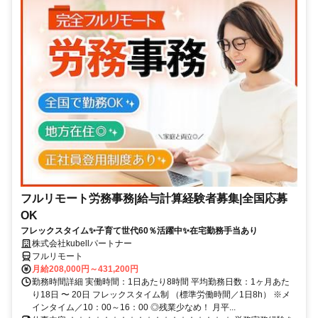
フルリモート労務事務|給与計算経験者募集|全国応募
OK
フレックスタイム✨子育て世代60％活躍中✨在宅勤務手当あり
株式会社kubellパートナー
フルリモート
月給208,000円～431,200円
勤務時間詳細 実働時間：1日あたり8時間 平均勤務日数：1ヶ月あた
り18日 〜 20日 フレックスタイム制 （標準労働時間／1日8h） ※メ
インタイム／10：00～16：00 ◎残業少なめ！ 月平...