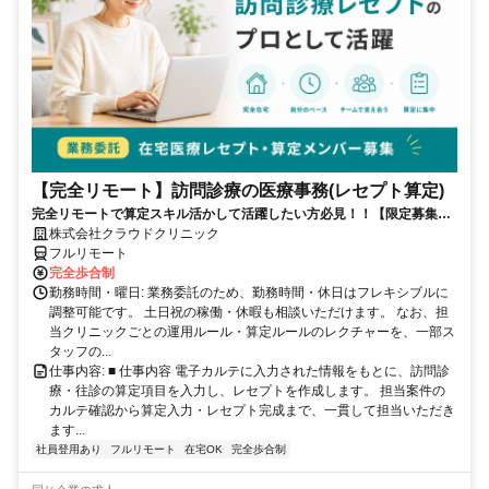
【完全リモート】訪問診療の医療事務(レセプト算定)
完全リモートで算定スキル活かして活躍したい方必見！！【限定募集】
完全リモート｜在宅医療レセプト算定（成果報酬型／業務委託）
株式会社クラウドクリニック
フルリモート
完全歩合制
勤務時間・曜日: 業務委託のため、勤務時間・休日はフレキシブルに
調整可能です。 土日祝の稼働・休暇も相談いただけます。 なお、担
当クリニックごとの運用ルール・算定ルールのレクチャーを、一部ス
タッフの...
仕事内容: ■ 仕事内容 電子カルテに入力された情報をもとに、訪問診
療・往診の算定項目を入力し、レセプトを作成します。 担当案件の
カルテ確認から算定入力・レセプト完成まで、一貫して担当いただき
ます...
社員登用あり
フルリモート
在宅OK
完全歩合制