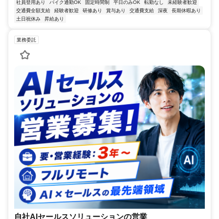
社員登用あり
バイク通勤OK
固定時間制
平日のみOK
転勤なし
未経験者歓迎
交通費全額支給
経験者歓迎
研修あり
賞与あり
交通費支給
深夜
長期休暇あり
土日祝休み
昇給あり
業務委託
自社AIセールスソリューションの営業