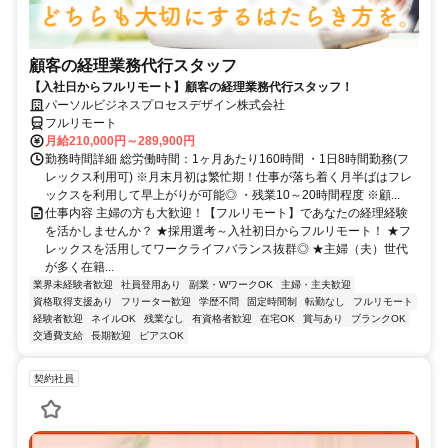
顧客の経理業務代行スタッフ
【入社日からフルリモート】顧客の経理業務代行スタッフ！
パーソルビジネスプロセスデザイン株式会社
フルリモート
月給210,000円～289,900円
勤務時間詳細 総労働時間：1ヶ月あたり160時間 ・1日8時間勤務(フ
レックス利用可) ※月末月初は繁忙期！仕事が落ち着く月半ばはフレ
ックスを利用して早上がりが可能◎ ・残業10～20時間程度 ※顧...
仕事内容 主婦の方も大歓迎！【フルリモート】であなたの経理経験
を活かしませんか？ ★採用選考～入社初日からフルリモート！ ★フ
レックスを活用してワークライフバランス抜群◎ ★主婦（夫）世代
が多く在籍...
業界未経験者歓迎
社員登用あり
副業・WワークOK
主婦・主夫歓迎
資格取得支援あり
フリーター歓迎
学歴不問
固定時間制
転勤なし
フルリモート
経験者歓迎
ネイルOK
残業なし
有資格者歓迎
在宅OK
賞与あり
ブランクOK
交通費支給
長期歓迎
ピアスOK
契約社員