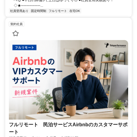
べる ●平日のみ週5で土日はゆっくり◎ ●社員登用実績あり！
◇★───────...
社員登用あり
固定時間制
フルリモート
在宅OK
契約社員
フルリモート 民泊サービスAirbnbのカスタマーサポ
ート