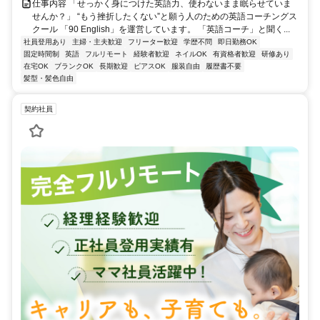
仕事内容 「せっかく身につけた英語力、使わないまま眠らせていま
せんか？」 “もう挫折したくない”と願う人のための英語コーチングス
クール 「90 English」を運営しています。 「英語コーチ」と聞く...
社員登用あり
主婦・主夫歓迎
フリーター歓迎
学歴不問
即日勤務OK
固定時間制
英語
フルリモート
経験者歓迎
ネイルOK
有資格者歓迎
研修あり
在宅OK
ブランクOK
長期歓迎
ピアスOK
服装自由
履歴書不要
髪型・髪色自由
契約社員