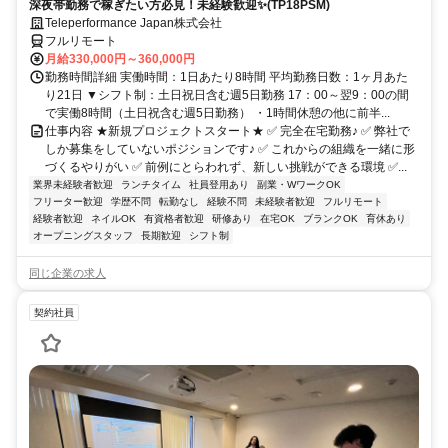
深夜帯勤務で稼ぎたい方必見！未経験歓迎✨(TP18PSM)
Teleperformance Japan株式会社
フルリモート
月給330,000円～360,000円
勤務時間詳細 実働時間：1日あたり8時間 平均勤務日数：1ヶ月あた
り21日 ▼シフト制：土日祝日含む週5日勤務 17：00～翌9：00の間
で実働8時間（土日祝含む週5日勤務） ・1時間休憩の他に前半...
仕事内容 ★新規プロジェクトスタート★ ✅ 完全在宅勤務♪ ✅ 弊社で
しか募集をしていないポジションです♪ ✅ これからの組織を一緒に形
づくるやりがい ✅ 前例にとらわれず、新しい挑戦ができる環境 ✅...
業界未経験者歓迎
ランチタイム
社員登用あり
副業・WワークOK
フリーター歓迎
学歴不問
転勤なし
経験不問
未経験者歓迎
フルリモート
経験者歓迎
ネイルOK
有資格者歓迎
研修あり
在宅OK
ブランクOK
育休あり
オープニングスタッフ
長期歓迎
シフト制
同じ企業の求人
契約社員