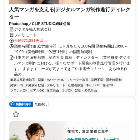
人気マンガを支える|デジタルマンガ制作進行ディレク
ター
Photoshop／CLIP STUDIO経験必須
デジタル職人株式会社
フルリモート
月給271,881円以上
勤務時間詳細 総労働時間：1ヶ月あたり160時間 勤務時間は10:00～
19:00（実働8時間／休憩1時間）の固定時間制
仕事内容 雇用形態：契約社員 職種：ディレクター 〇業務概要 デジタ
ルマンガ制作における、様々なサポート業務の制作進行管理を行いま
す。 ますますニーズが高まってきている電子コミック。あらゆる作
品の...
業界未経験者歓迎
副業・WワークOK
フリーター歓迎
学歴不問
固定時間制
経験不問
未経験者歓迎
フルリモート
経験者歓迎
ネイルOK
在宅OK
ブランクOK
ピアスOK
服装自由
ひげOK
髪型・髪色自由
業務委託