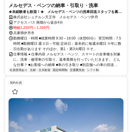
メルセデス・ベンツの納車・引取り・洗車
★未経験者も歓迎！★ メルセデス・ベンツの洗車回送スタッフを募集
します！
株式会社シュテルン天王寺 メルセデス・ベンツ伊丹
アクセス バス 南畑から徒歩4分
時給1,250円～1,300円
兵庫県伊丹市
勤務曜日・時間 ■就業時間 9:30～18:00（休憩60分） 実労時間：7.5
時間 ■勤務曜日 週３日～可能 定休日：基本的に毎週水曜日 ※年に数
日出勤があります そのほか、第1・第3火曜日 ※そ...
仕事情報 ● 仕事内容 メルセデス・ベンツ、スマートの全車種を対象
に、洗車・修理車の引取り、返車業務を行っていただきます。 どん
な仕事？ ■お客様への納車 ■車の引き取り ■別店舗への車の回送 ...
社員登用あり
主婦・主夫歓迎
固定時間制
交通費支給
シフト制
契約社員