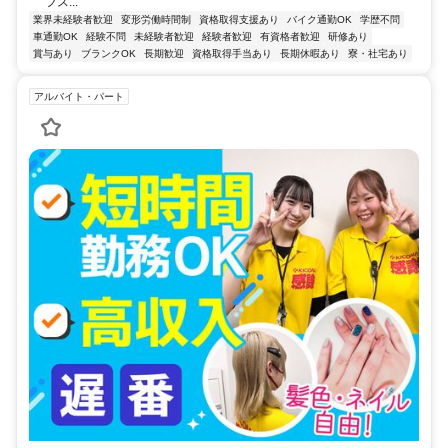
フス...
業界未経験者歓迎
変形労働時間制
資格取得支援あり
バイク通勤OK
学歴不問
車通勤OK
経験不問
未経験者歓迎
経験者歓迎
有資格者歓迎
研修あり
賞与あり
ブランクOK
長期歓迎
資格取得手当あり
長期休暇あり
寮・社宅あり
アルバイト・パート