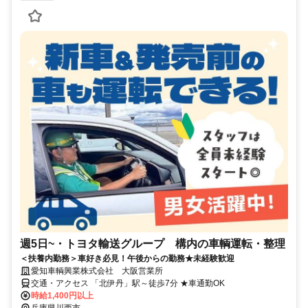
週5日~・トヨタ輸送グループ 構内の車輌運転・整理
＜扶養内勤務＞車好き必見！午後からの勤務★未経験歓迎
愛知車輌興業株式会社 大阪営業所
交通・アクセス 「北伊丹」駅～徒歩7分 ★車通勤OK
時給1,400円以上
兵庫県川西市