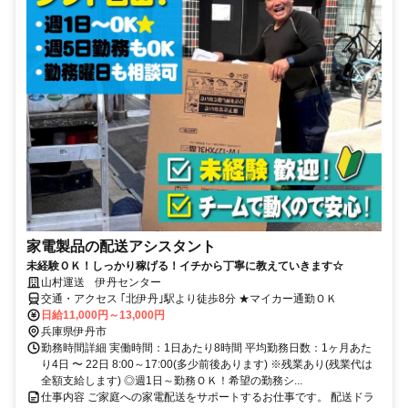
家電製品の配送アシスタント
未経験ＯＫ！しっかり稼げる！イチから丁寧に教えていきます☆
山村運送 伊丹センター
交通・アクセス ｢北伊丹｣駅より徒歩8分 ★マイカー通勤ＯＫ
日給11,000円～13,000円
兵庫県伊丹市
勤務時間詳細 実働時間：1日あたり8時間 平均勤務日数：1ヶ月あた
り4日 〜 22日 8:00～17:00(多少前後あります) ※残業あり(残業代は
全額支給します) ◎週1日～勤務ＯＫ！希望の勤務シ...
仕事内容 ご家庭への家電配送をサポートするお仕事です。 配送ドラ