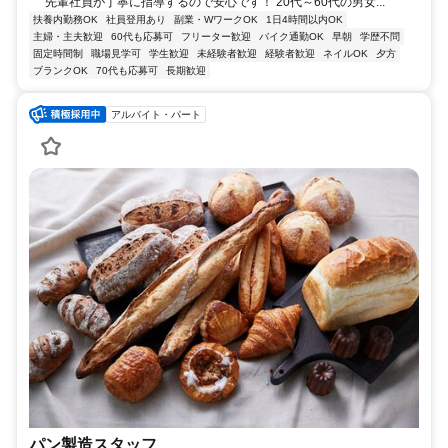
先輩社員が丁寧に指導するので安心です！ 20代～60代の男女...
扶養内勤務OK
社員登用あり
副業・WワークOK
1日4時間以内OK
主婦・主夫歓迎
60代も応募可
フリーター歓迎
バイク通勤OK
早朝
学歴不問
固定時間制
職場見学可
学生歓迎
未経験者歓迎
経験者歓迎
ネイルOK
夕方
ブランクOK
70代も応募可
長期歓迎
アルバイト・パート
パン製造スタッフ