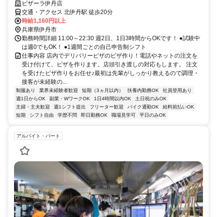
ピザーラ伊丹店
交通・アクセス 北伊丹駅 徒歩20分
時給1,160円以上
兵庫県伊丹市
勤務時間詳細 11:00～22:30 週2日、1日3時間からOKです！ ●試験中
は週0でもOK！ ●1週間ごとの自己申告制シフト
仕事内容 店内でデリバリーピザのピザ作り！電話やネットの注文を
受け付けて、ピザを作ります。店頭引き渡しの対応もします。 注文
を受けたピザ作りをお任せ♪最初は先輩がしっかり教えるので調理・
接客が未経験の...
制服あり
業界未経験者歓迎
短期（3ヵ月以内）
扶養内勤務OK
社員登用あり
週1日からOK
副業・WワークOK
1日4時間以内OK
土日祝のみOK
主婦・主夫歓迎
週1シフト提出
フリーター歓迎
バイク通勤OK
給料前払いOK
短期
シフト自由
学歴不問
即日勤務OK
職場見学可
平日のみOK
アルバイト・パート