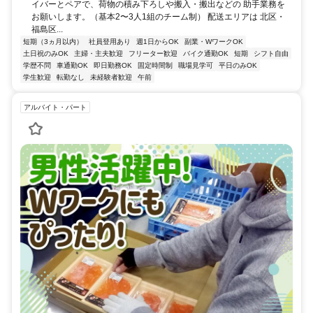
イバーとペアで、荷物の積み下ろしや搬入・搬出などの 助手業務を
お願いします。（基本2〜3人1組のチーム制） 配送エリアは 北区・
福島区...
短期（3ヵ月以内）
社員登用あり
週1日からOK
副業・WワークOK
土日祝のみOK
主婦・主夫歓迎
フリーター歓迎
バイク通勤OK
短期
シフト自由
学歴不問
車通勤OK
即日勤務OK
固定時間制
職場見学可
平日のみOK
学生歓迎
転勤なし
未経験者歓迎
午前
アルバイト・パート