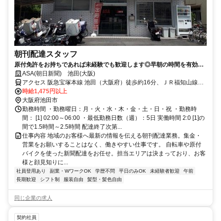
朝刊配達スタッフ
原付免許をお持ちであれば未経験でも歓迎します◎早朝の時間を有効活
用しませんか！
ASA(朝日新聞) 池田(大阪)
アクセス 阪急宝塚本線 池田（大阪府）徒歩約16分、ＪＲ福知山線
〔宝塚線〕 北伊丹北口徒歩約24分、阪急箕面線 石橋阪大前西改札口
時給1,475円以上
徒歩約29分
大阪府池田市
勤務時間 ・勤務曜日：月・火・水・木・金・土・日・祝 ・勤務時
間： [1] 02:00～06:00 ・最低勤務日数（週）：5日 実働時間 2:0 [1]の
間で1.5時間～2.5時間 配達終了次第...
仕事内容 地域のお客様へ最新の情報を伝える朝刊配達業務。集金・
営業をお願いすることはなく、働きやすい仕事です。 自転車や原付
バイクを使った新聞配達をお任せ。担当エリアは決まっており、お客
様と顔見知りに...
社員登用あり
副業・WワークOK
学歴不問
平日のみOK
未経験者歓迎
午前
長期歓迎
シフト制
服装自由
髪型・髪色自由
同じ企業の求人
契約社員