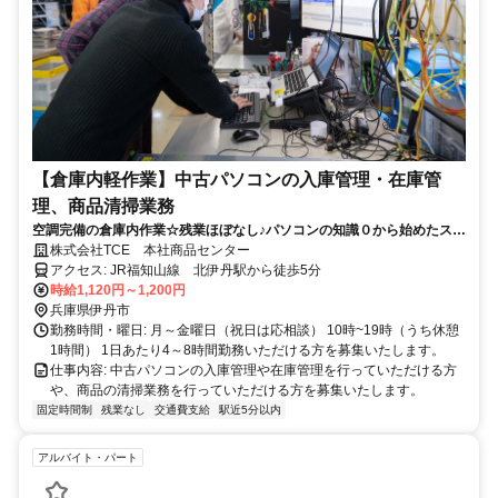
【倉庫内軽作業】中古パソコンの入庫管理・在庫管
理、商品清掃業務
空調完備の倉庫内作業☆残業ほぼなし♪パソコンの知識０から始めたスタ
ッフ多数在籍！ＪＲ北伊丹駅から徒歩５分☆
株式会社TCE 本社商品センター
アクセス: JR福知山線 北伊丹駅から徒歩5分
時給1,120円～1,200円
兵庫県伊丹市
勤務時間・曜日: 月～金曜日（祝日は応相談） 10時~19時（うち休憩
1時間） 1日あたり4～8時間勤務いただける方を募集いたします。
仕事内容: 中古パソコンの入庫管理や在庫管理を行っていただける方
や、商品の清掃業務を行っていただける方を募集いたします。
固定時間制
残業なし
交通費支給
駅近5分以内
アルバイト・パート