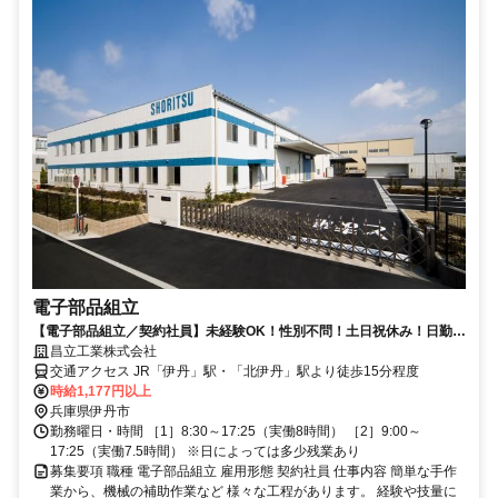
電子部品組立
【電子部品組立／契約社員】未経験OK！性別不問！土日祝休み！日勤の
み！賞与年2回◎
昌立工業株式会社
交通アクセス JR「伊丹」駅・「北伊丹」駅より徒歩15分程度
時給1,177円以上
兵庫県伊丹市
勤務曜日・時間 ［1］8:30～17:25（実働8時間） ［2］9:00～
17:25（実働7.5時間） ※日によっては多少残業あり
募集要項 職種 電子部品組立 雇用形態 契約社員 仕事内容 簡単な手作
業から、機械の補助作業など 様々な工程があります。 経験や技量に