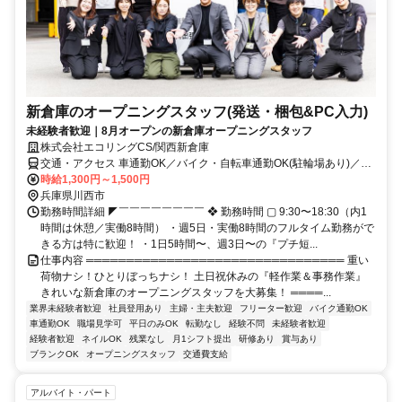
新倉庫のオープニングスタッフ(発送・梱包&PC入力)
未経験者歓迎｜8月オープンの新倉庫オープニングスタッフ
株式会社エコリングCS/関西新倉庫
交通・アクセス 車通勤OK／バイク・自転車通勤OK(駐輪場あり)／転
勤なし／受動喫煙対策あり(新倉庫内に喫煙所あり)※2026年8月に、
時給1,300円～1,500円
尼崎の倉庫から新倉庫(川西市・ロジスタ北伊丹)へ移転します。今回
兵庫県川西市
は新倉庫でのオープニングスタッフの募集です。
勤務時間詳細 ◤￣￣￣￣￣￣￣￣ ❖ 勤務時間 ▢ 9:30〜18:30（内1
時間は休憩／実働8時間） ・週5日・実働8時間のフルタイム勤務がで
きる方は特に歓迎！ ・1日5時間〜、週3日〜の『プチ短...
仕事内容 ════════════════════════════════ 重い
荷物ナシ！ひとりぼっちナシ！ 土日祝休みの『軽作業＆事務作業』
きれいな新倉庫のオープニングスタッフを大募集！ ════...
業界未経験者歓迎
社員登用あり
主婦・主夫歓迎
フリーター歓迎
バイク通勤OK
車通勤OK
職場見学可
平日のみOK
転勤なし
経験不問
未経験者歓迎
経験者歓迎
ネイルOK
残業なし
月1シフト提出
研修あり
賞与あり
ブランクOK
オープニングスタッフ
交通費支給
アルバイト・パート