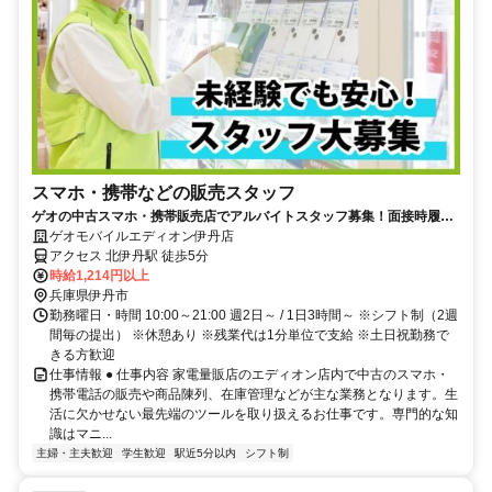
スマホ・携帯などの販売スタッフ
ゲオの中古スマホ・携帯販売店でアルバイトスタッフ募集！面接時履歴
書不要
ゲオモバイルエディオン伊丹店
アクセス 北伊丹駅 徒歩5分
時給1,214円以上
兵庫県伊丹市
勤務曜日・時間 10:00～21:00 週2日～ / 1日3時間～ ※シフト制（2週
間毎の提出） ※休憩あり ※残業代は1分単位で支給 ※土日祝勤務で
きる方歓迎
仕事情報 ● 仕事内容 家電量販店のエディオン店内で中古のスマホ・
携帯電話の販売や商品陳列、在庫管理などが主な業務となります。生
活に欠かせない最先端のツールを取り扱えるお仕事です。専門的な知
識はマニ...
主婦・主夫歓迎
学生歓迎
駅近5分以内
シフト制