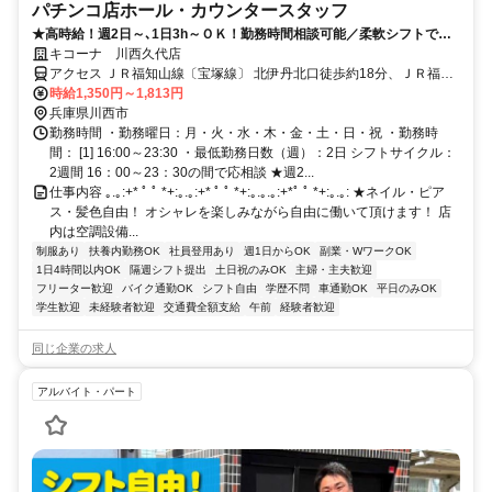
パチンコ店ホール・カウンタースタッフ
★高時給！週2日～､1日3h～ＯＫ！勤務時間相談可能／柔軟シフトで私
生活とも両立しやすい◎
キコーナ 川西久代店
アクセス ＪＲ福知山線〔宝塚線〕 北伊丹北口徒歩約18分、ＪＲ福知
山線〔宝塚線〕 川西池田南口徒歩約23分、能勢電鉄妙見線 川西能勢
時給1,350円～1,813円
口東口徒歩約28分 河童ラーメン川西店様すぐそば
兵庫県川西市
勤務時間 ・勤務曜日：月・火・水・木・金・土・日・祝 ・勤務時
間： [1] 16:00～23:30 ・最低勤務日数（週）：2日 シフトサイクル：
2週間 16：00～23：30の間で応相談 ★週2...
仕事内容 ｡.｡:+* ﾟ ﾟ *+:｡.｡:+* ﾟ ﾟ *+:｡.｡.｡:+*ﾟ ﾟ *+:｡.｡: ★ネイル・ピア
ス・髪色自由！ オシャレを楽しみながら自由に働いて頂けます！ 店
内は空調設備...
制服あり
扶養内勤務OK
社員登用あり
週1日からOK
副業・WワークOK
1日4時間以内OK
隔週シフト提出
土日祝のみOK
主婦・主夫歓迎
フリーター歓迎
バイク通勤OK
シフト自由
学歴不問
車通勤OK
平日のみOK
学生歓迎
未経験者歓迎
交通費全額支給
午前
経験者歓迎
同じ企業の求人
アルバイト・パート