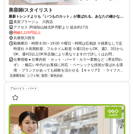
美容師/スタイリスト
最新トレンドよりも「いつものカット」が喜ばれる。あなたの確かな基
礎技術が活きる場所。
美容プラージュ 川西店
アクセス JR福知山線北伊丹駅より 徒歩約17分
時給1,120円以上
兵庫県川西市
勤務曜日・時間 8:30～19:00 ※曜日・時間は応相談 ※残業なしで定
時退社 ※長期歓迎、フルタイム歓迎 ※週1日からOK、週2、3日から
OK、週4日以上OK等店舗により異なりますので詳しくはお問...
仕事情報 ● 仕事内容 ・カット・パーマ・カラー業務など（男女問わ
ず） ・幅広い年代のお客様に対応 ・ベーシックな技術が喜ばれる環
境 ・ブランクがあっても経験を活かせる 【キャリア】 ・ライフス...
交通費支給
シフト制
髪型・髪色自由
アルバイト・パート