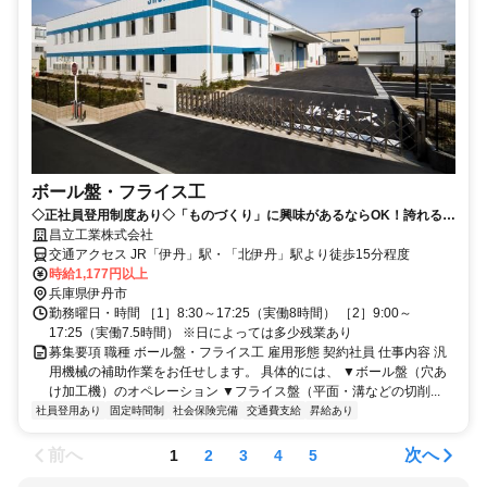
ボール盤・フライス工
◇正社員登用制度あり◇「ものづくり」に興味があるならOK！誇れるノ
ウハウを身につけましょう！
昌立工業株式会社
交通アクセス JR「伊丹」駅・「北伊丹」駅より徒歩15分程度
時給1,177円以上
兵庫県伊丹市
勤務曜日・時間 ［1］8:30～17:25（実働8時間） ［2］9:00～
17:25（実働7.5時間） ※日によっては多少残業あり
募集要項 職種 ボール盤・フライス工 雇用形態 契約社員 仕事内容 汎
用機械の補助作業をお任せします。 具体的には、 ▼ボール盤（穴あ
け加工機）のオペレーション ▼フライス盤（平面・溝などの切削...
社員登用あり
固定時間制
社会保険完備
交通費支給
昇給あり
前へ
次へ
1
2
3
4
5