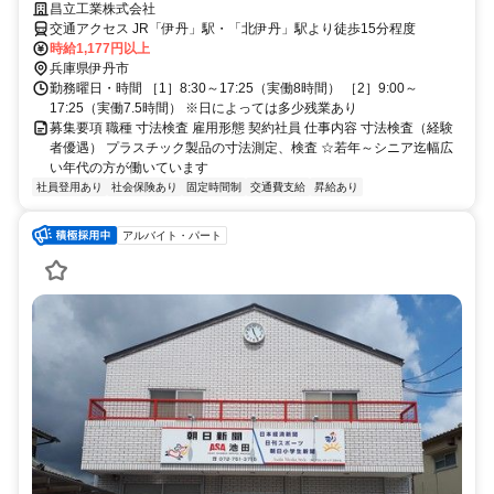
まで幅広く活躍中！
昌立工業株式会社
交通アクセス JR「伊丹」駅・「北伊丹」駅より徒歩15分程度
時給1,177円以上
兵庫県伊丹市
勤務曜日・時間 ［1］8:30～17:25（実働8時間） ［2］9:00～
17:25（実働7.5時間） ※日によっては多少残業あり
募集要項 職種 寸法検査 雇用形態 契約社員 仕事内容 寸法検査（経験
者優遇） プラスチック製品の寸法測定、検査 ☆若年～シニア迄幅広
い年代の方が働いています
社員登用あり
社会保険あり
固定時間制
交通費支給
昇給あり
アルバイト・パート