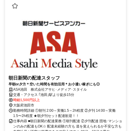
朝日新聞の配達スタッフ
早朝or夕方＊空いた時間を有効活用＊お小遣い稼ぎにも◎
ASA池田 株式会社アサヒ･メディア･スタイル
交通・アクセス ｢池田｣駅より徒歩15分
時給1,500円以上
大阪府池田市
勤務時間詳細 ①朝刊 2:00～実働1.5～2h程度 ②夕刊 14:00～実働
1.5〜2h程度 ★朝夕刊セット配達歓迎！！
仕事内容 ■朝日新聞の配達業務 ①朝刊配達 ②夕刊配達 団地･マンショ
ンのみの配達もOK☆ 配達未経験の方も 道を覚えられるか不安な方も