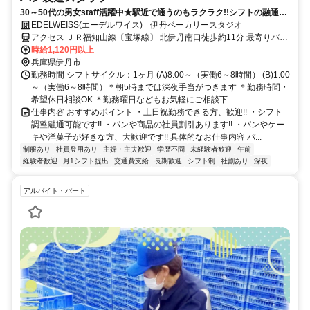
30～50代の男女staff活躍中★駅近で通うのもラクラク!!シフトの融通も
◎
EDELWEISS(エーデルワイス) 伊丹ベーカリースタジオ
アクセス ＪＲ福知山線〔宝塚線〕 北伊丹南口徒歩約11分 最寄りバス
停（久代６丁目）２分
時給1,120円以上
兵庫県伊丹市
勤務時間 シフトサイクル：1ヶ月 (A)8:00～（実働6～8時間） (B)1:00
～（実働6～8時間）＊朝5時までは深夜手当がつきます ＊勤務時間・
希望休日相談OK ＊勤務曜日などもお気軽にご相談下...
仕事内容 おすすめポイント ・土日祝勤務できる方、歓迎!! ・シフト
調整融通可能です!! ・パンや商品の社員割引あります!! ・パンやケー
キや洋菓子が好きな方、大歓迎です!! 具体的なお仕事内容 パ...
制服あり
社員登用あり
主婦・主夫歓迎
学歴不問
未経験者歓迎
午前
経験者歓迎
月1シフト提出
交通費支給
長期歓迎
シフト制
社割あり
深夜
アルバイト・パート