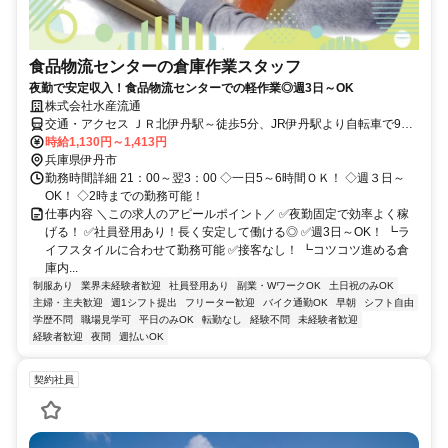
食品物流センターの倉庫作業スタッフ
夜勤で安定収入！食品物流センターでの軽作業◎週3日～OK
株式会社水産流通
交通・アクセス ＪＲ北伊丹駅～徒歩5分、JR伊丹駅より自転車で9
分、阪急伊丹駅よりバイクで9分
時給1,130円～1,413円
兵庫県伊丹市
勤務時間詳細 21：00～翌3：00 ◇一日5～6時間ＯＫ！ ◇週３日～
OK！ ◇2時までの勤務可能！
仕事内容 ＼この求人のアピールポイント／ ✅夜勤固定で効率よく稼
げる！ ✅社員登用あり！長く安定して働ける◎ ✅週3日～OK！ ┗ラ
イフスタイルに合わせて勤務可能 ✅接客なし！ ┗コツコツ進める倉
庫内...
制服あり
業界未経験者歓迎
社員登用あり
副業・WワークOK
土日祝のみOK
主婦・主夫歓迎
週1シフト提出
フリーター歓迎
バイク通勤OK
早朝
シフト自由
学歴不問
職場見学可
平日のみOK
転勤なし
経験不問
未経験者歓迎
経験者歓迎
夜間
週払いOK
契約社員