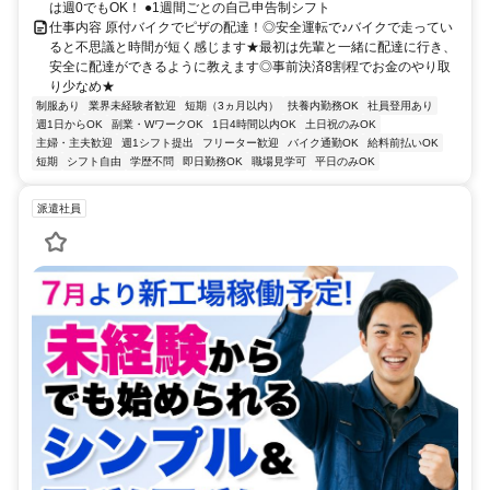
は週0でもOK！ ●1週間ごとの自己申告制シフト
仕事内容 原付バイクでピザの配達！◎安全運転で♪バイクで走ってい
ると不思議と時間が短く感じます★最初は先輩と一緒に配達に行き、
安全に配達ができるように教えます◎事前決済8割程でお金のやり取
り少なめ★
制服あり
業界未経験者歓迎
短期（3ヵ月以内）
扶養内勤務OK
社員登用あり
週1日からOK
副業・WワークOK
1日4時間以内OK
土日祝のみOK
主婦・主夫歓迎
週1シフト提出
フリーター歓迎
バイク通勤OK
給料前払いOK
短期
シフト自由
学歴不問
即日勤務OK
職場見学可
平日のみOK
派遣社員