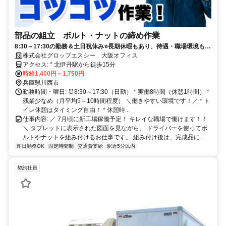
部品の組立 ボルト・ナットの締め作業
8:30～17:30の勤務＆土日祝休み⭐️長期休暇もあり、待遇・職場環境も充
実！美味しい格安ランチあり！
株式会社グロップエスシー 大阪オフィス
アクセス: * 北伊丹駅から徒歩15分
時給1,400円～1,750円
兵庫県川西市
勤務時間・曜日: ⏰8:30～17:30（日勤） * 実働8時間（休憩1時間） *
残業少なめ（月平均5～10時間程度） ＼働きやすい環境です！／ * ト
イレ休憩はタイミング自由！ * 休憩時...
仕事内容: ／ 7月頃に新工場稼働予定！ キレイな職場で働けます！！
＼ タブレットに表示された図面を見ながら、 ドライバーを使ってボ
ルトやナットを組み付けるお仕事です。 組み付け後は、完成品に...
即日勤務OK
固定時間制
交通費支給
駅近5分以内
契約社員