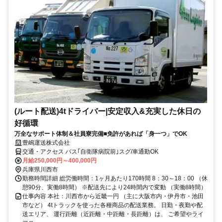
(ルート配送)4tドライバー|安定収入&充実した休日の
好循環
万全なサポート体制＆社員寮完備■免許があれば「身一つ」でOK
豊嶋運送株式会社
交通・アクセス バス｢自衛隊病院前｣スグ/車通勤OK
月給250,000円～400,000円
兵庫県川西市
勤務時間詳細 総労働時間：1ヶ月あたり170時間 8：30～18：00 （休
憩90分、実働8時間） ※配送先により24時間内で変動 （実働8時間）
仕事内容 本社：川西市から近畿一円 （主に大阪市内・伊丹市・池田
市など） 4tトラックを使った各種商品の配送業務。 日勤・夜勤や配
送エリア、 運行距離（近距離・中距離・長距離）は、 ご希望やライ