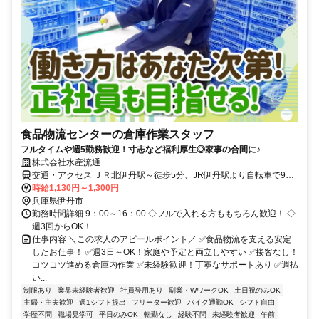
食品物流センターの倉庫作業スタッフ
フルタイムや週5勤務歓迎！寸志など福利厚生◎家事の合間に♪
株式会社水産流通
交通・アクセス ＪＲ北伊丹駅～徒歩5分、JR伊丹駅より自転車で9
分、阪急伊丹駅よりバイクで9分
時給1,130円～1,300円
兵庫県伊丹市
勤務時間詳細 9：00～16：00 ◇フルで入れる方ももちろん歓迎！ ◇
週3回からOK！
仕事内容 ＼この求人のアピールポイント／ ✅食品物流を支える安定
したお仕事！ ✅週3日～OK！家庭や予定と両立しやすい ✅接客なし！
コツコツ進める倉庫内作業 ✅未経験歓迎！丁寧なサポートあり ✅週払
い...
制服あり
業界未経験者歓迎
社員登用あり
副業・WワークOK
土日祝のみOK
主婦・主夫歓迎
週1シフト提出
フリーター歓迎
バイク通勤OK
シフト自由
学歴不問
職場見学可
平日のみOK
転勤なし
経験不問
未経験者歓迎
午前