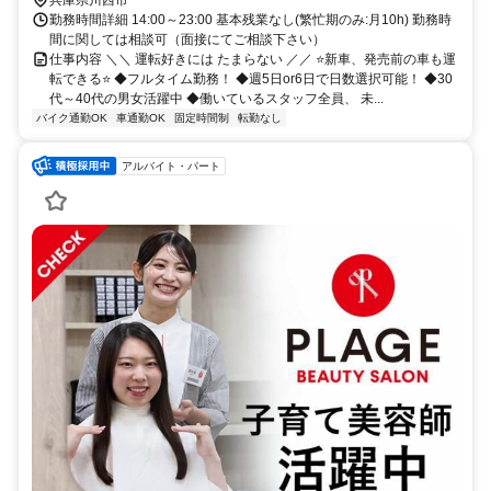
勤務時間詳細 14:00～23:00 基本残業なし(繁忙期のみ:月10h) 勤務時
間に関しては相談可（面接にてご相談下さい）
仕事内容 ＼＼ 運転好きには たまらない ／／ ⭐新車、発売前の車も運
転できる⭐ ◆フルタイム勤務！ ◆週5日or6日で日数選択可能！ ◆30
代～40代の男女活躍中 ◆働いているスタッフ全員、 未...
バイク通勤OK
車通勤OK
固定時間制
転勤なし
アルバイト・パート