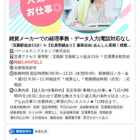
雑貨メーカーでの経理事務・データ入力|電話対応なし
〈宝殿駅徒歩13分〉✨️【社員実績あり】服装自由♪あんしん長期！残業な
し☆彡
パーソルテンプスタッフ株式会社
交通アクセス 最寄駅：宝殿駅 宝殿駅より徒歩13分 ＊交通費全額支給
時給1,400円以上
兵庫県高砂市
勤務時間 固定時間制 08:30～12:15（休憩00:00） 勤務曜日／月～金
＊週5日 8:30～11:30相談可 ＊残業なし ＊勤務開始時期（目安）：応
相談
仕事内容 【超人気×扶養枠内】安定長期↑事務のお仕事♪ ★ ｢1日×3時
間45分｣生活に合わせて柔軟な働き方を◎ 超人気の条件が詰まったレ
アなお仕事◎ 扶養枠内ご希望の方にオススメ★ ｢12時台まで...
扶養内勤務OK
長期
固定時間制
平日のみOK
未経験者歓迎
交通費全額支給
経験者歓迎
ネイルOK
残業なし
社会保険完備
交通費支給
長期歓迎
週4日以上OK
土日祝休み
服装自由
履歴書不要
育児サポートあり
派遣社員