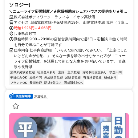
ソロジー)
＼ニューライフ応援制度／★家賃補助orシェアハウスの提供あり★引越
費用負担 新しい地で新しい人生を♪
株式会社ボディワーク ラフィネ イオン高砂店
アクセス 山陽電鉄本線 伊保徒歩約19分、山陽電鉄本線 荒井（兵庫
県）徒歩約20分、ＪＲ山陽本線 宝殿南口徒歩約24分 最寄駅：伊丹駅
時給1,926円～4,068円
兵庫県高砂市
勤務時間 9:00～20:00の店舗営業時間内で週3日～応相談 ※働く時間
を自分で選ぶことが可能です
仕事内容 仕事内容詳細 「いろんな街で働いてみたい」 「上京はした
いけどお金が心配…」 そんな一歩を踏み出せなかった方が「ニュー
ライフ応援制度」を活用して新たな人生を切り拓いています。 青森
県や長野県...
業界未経験者歓迎
社員登用あり
主婦・主夫歓迎
資格取得支援あり
学歴不問
平日のみOK
経験不問
未経験者歓迎
経験者歓迎
有資格者歓迎
研修あり
ブランクOK
長期歓迎
駅近5分以内
週4日以上OK
派遣社員