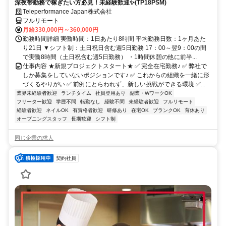
深夜帯勤務で稼ぎたい方必見！未経験歓迎✨(TP18PSM)
Teleperformance Japan株式会社
フルリモート
月給330,000円～360,000円
勤務時間詳細 実働時間：1日あたり8時間 平均勤務日数：1ヶ月あた
り21日 ▼シフト制：土日祝日含む週5日勤務 17：00～翌9：00の間
で実働8時間（土日祝含む週5日勤務） ・1時間休憩の他に前半...
仕事内容 ★新規プロジェクトスタート★ ✅ 完全在宅勤務♪ ✅ 弊社で
しか募集をしていないポジションです♪ ✅ これからの組織を一緒に形
づくるやりがい ✅ 前例にとらわれず、新しい挑戦ができる環境 ✅...
業界未経験者歓迎
ランチタイム
社員登用あり
副業・WワークOK
フリーター歓迎
学歴不問
転勤なし
経験不問
未経験者歓迎
フルリモート
経験者歓迎
ネイルOK
有資格者歓迎
研修あり
在宅OK
ブランクOK
育休あり
オープニングスタッフ
長期歓迎
シフト制
同じ企業の求人
契約社員