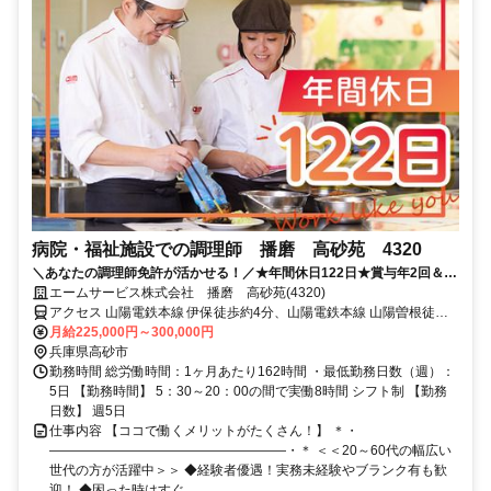
病院・福祉施設での調理師 播磨 高砂苑 4320
＼あなたの調理師免許が活かせる！／★年間休日122日★賞与年2回＆正
社員登用有★待遇充実の大手企業◎
エームサービス株式会社 播磨 高砂苑(4320)
アクセス 山陽電鉄本線 伊保徒歩約4分、山陽電鉄本線 山陽曽根徒歩
約17分、山陽電鉄本線 荒井（兵庫県）徒歩約19分 ※住所から自動設
月給225,000円～300,000円
定しているため、MAPの位置がずれている場合がございます
兵庫県高砂市
勤務時間 総労働時間：1ヶ月あたり162時間 ・最低勤務日数（週）：
5日 【勤務時間】 5：30～20：00の間で実働8時間 シフト制 【勤務
日数】 週5日
仕事内容 【ココで働くメリットがたくさん！】 ＊・
――――――――――――――――――・＊ ＜＜20～60代の幅広い
世代の方が活躍中＞＞ ◆経験者優遇！実務未経験やブランク有も歓
迎！ ◆困った時はすぐ...