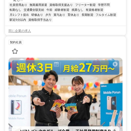
社員登用あり
無期雇用派遣
資格取得支援あり
フリーター歓迎
学歴不問
転勤なし
交通費全額支給
午前
経験者歓迎
残業なし
有資格者歓迎
月1シフト提出
研修あり
夕方
賞与あり
育休あり
長期歓迎
フルタイム歓迎
駅近5分以内
資格取得手当あり
同じ企業の求人
契約社員