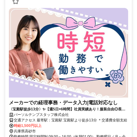
メーカーでの経理事務・データ入力|電話対応なし
〈宝殿駅徒歩13分〉✨️【週5日×6時間】社員実績あり！服装自由◎長期
★経理事務♪
パーソルテンプスタッフ株式会社
交通アクセス 最寄駅：宝殿駅 宝殿駅より徒歩13分 ＊交通費全額支給
時給1,500円以上
兵庫県高砂市
勤務時間 固定時間制 09:00～16:00（休憩01:00） 勤務曜日／月～金