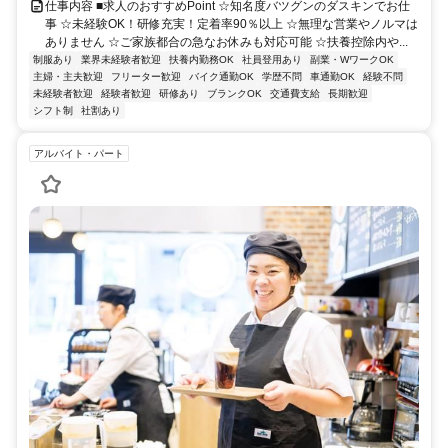
仕事内容 ■求人のおすすめPoint ☆知名度バツグンのダスキンでお仕
事 ☆未経験OK！研修充実！定着率90％以上 ☆無理な営業やノルマは
ありません ☆ご家族都合の急なお休みも対応可能 ☆扶養控除内や...
制服あり
業界未経験者歓迎
扶養内勤務OK
社員登用あり
副業・WワークOK
主婦・主夫歓迎
フリーター歓迎
バイク通勤OK
学歴不問
車通勤OK
経験不問
未経験者歓迎
経験者歓迎
研修あり
ブランクOK
交通費支給
長期歓迎
シフト制
社割あり
アルバイト・パート