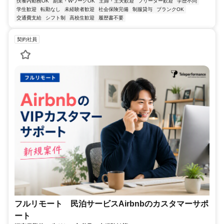
扶養内勤務OK
副業・WワークOK
主婦・主夫歓迎
フリーター歓迎
学歴不問
学生歓迎
転勤なし
未経験者歓迎
社会保険完備
制服貸与
ブランクOK
交通費支給
シフト制
高校生歓迎
履歴書不要
契約社員
フルリモート 民泊サービスAirbnbのカスタマーサポ
ート