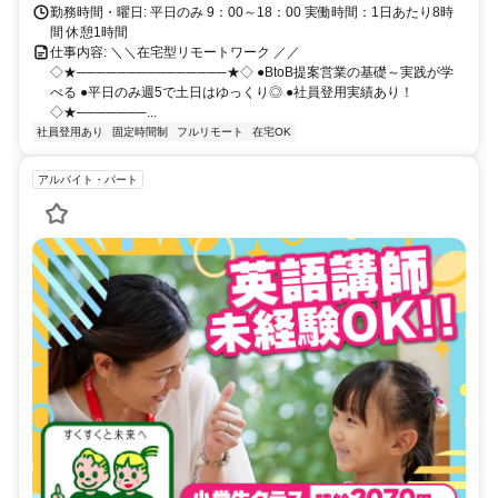
勤務時間・曜日: 平日のみ 9：00～18：00 実働時間：1日あたり8時
間 休憩1時間
仕事内容: ＼＼在宅型リモートワーク ／／
◇★───────────────★◇ ●BtoB提案営業の基礎～実践が学
べる ●平日のみ週5で土日はゆっくり◎ ●社員登用実績あり！
◇★───────...
社員登用あり
固定時間制
フルリモート
在宅OK
アルバイト・パート