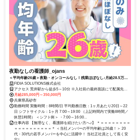
夜勤なしの看護師_ojans
＜平均年齢26歳＞夜勤・オンコールなし！残業ほぼなし♪月給28.5万円
～・昇給年2回・賞与年2回★初年度は賞与年3回★20代・30代の若手メ
FIDIA SOLUTIONS株式会社
ンバーが中心に活躍中！当社正社員として安定して働ける好環境◎
アクセス 荒井駅から徒歩5～10分 ※入社前の最終面談にて配属先を
決定致します。
月給285,000円～350,000円
兵庫県高砂市
勤務時間 実働時間：8時間/日 平均勤務日数：1ヶ月あたり20日～22
日 シフトサイクル：1ヶ月 7:00～19:00 （上記時間内で実働8時間／
休憩1時間） ＜シフト例＞ ・7:00～16:00...
仕事内容 【無理なく、看護師を続けたい方へ♪】 ＊＝＝＝＝＝＝＝＝
＝＝＝＝＝＝＝＝＝＝＊ ＜当社メンバーの平均年齢は26歳！＞ 20
代・30代の若手メンバーを中心に活躍中！ 当社正社員として長く安
定し...