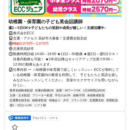
幼稚園・保育園の子ども英会話講師
週2～5日OK✨子どもたちの笑顔や成長が嬉しい！主婦活躍中♪
株式会社ECC
交通・アクセス 高砂市大募集！交通費全額支給
時給2,070円～2,570円
兵庫県高砂市
勤務時間詳細 14:00～19:00 ★1日2～5h勤務 ★週2日～週5日ＯＫ！
扶養内勤務も可能！ ★2年目以降はキャリアアップ次第で9:00～
12:00の勤務もあります。
仕事内容 ー ＜幼稚園や保育園で楽しくレッスン♪＞ ECCが契約して
いる幼稚園・保育園内の教室を利用して、 子どもたちと英語を楽し
みながらレッスンしてください。 音楽やエクササイズを用いながら
行うレ...
業界未経験者歓迎
扶養内勤務OK
副業・WワークOK
1日4時間以内OK
主婦・主夫歓迎
フリーター歓迎
平日のみOK
経験不問
未経験者歓迎
交通費全額支給
経験者歓迎
研修あり
夕方
ブランクOK
交通費支給
長期歓迎
週2・3日からOK
シフト制
アルバイト・パート