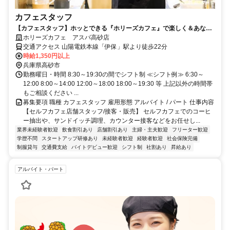
カフェスタッフ
【カフェスタッフ】ホッとできる『ホリーズカフェ』で楽しく＆あなた
らしく働こう！主婦（夫）活躍中！
ホリーズカフェ アスパ高砂店
交通アクセス 山陽電鉄本線「伊保」駅より徒歩22分
時給1,350円以上
兵庫県高砂市
勤務曜日・時間 8:30～19:30の間でシフト制 ≪シフト例≫ 6:30～
12:00 8:00～14:00 12:00～18:00 18:00～19:30 等 上記以外の時間帯
もご相談ください ...
募集要項 職種 カフェスタッフ 雇用形態 アルバイト / パート 仕事内容
【セルフカフェ店舗スタッフ/接客・販売】 セルフカフェでのコーヒ
ー抽出や、サンドイッチ調理、カウンター接客などをお任せし...
業界未経験者歓迎
飲食割引あり
店舗割引あり
主婦・主夫歓迎
フリーター歓迎
学歴不問
スタートアップ研修あり
未経験者歓迎
経験者歓迎
社会保険完備
制服貸与
交通費支給
バイトデビュー歓迎
シフト制
社割あり
昇給あり
アルバイト・パート