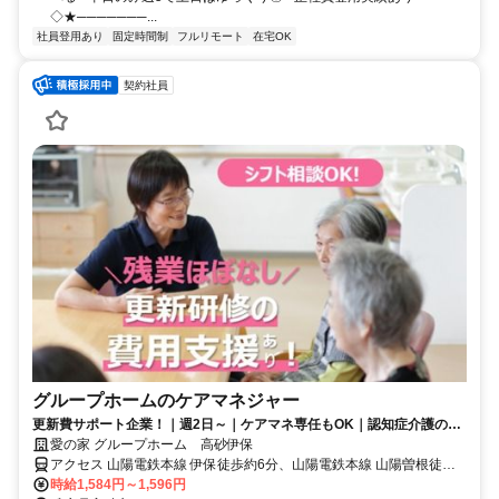
◇★───────...
社員登用あり
固定時間制
フルリモート
在宅OK
契約社員
グループホームのケアマネジャー
更新費サポート企業！｜週2日～｜ケアマネ専任もOK｜認知症介護の専
門会社で実績◎
愛の家 グループホーム 高砂伊保
アクセス 山陽電鉄本線 伊保徒歩約6分、山陽電鉄本線 山陽曽根徒歩
約17分、山陽電鉄本線 荒井（兵庫県）徒歩約21分 山陽電鉄本線「伊
時給1,584円～1,596円