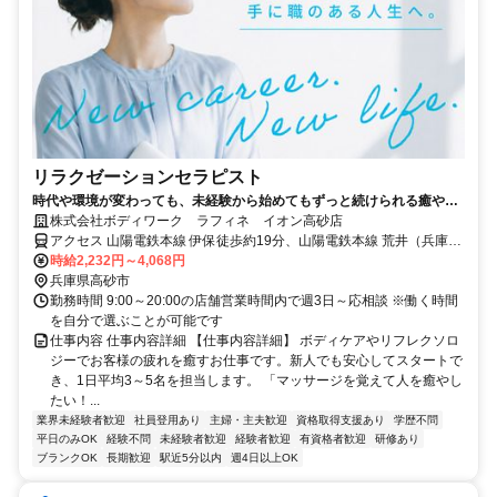
リラクゼーションセラピスト
時代や環境が変わっても、未経験から始めてもずっと続けられる癒やし
の仕事。手に職を身につけて、生き方を変えよう。
株式会社ボディワーク ラフィネ イオン高砂店
アクセス 山陽電鉄本線 伊保徒歩約19分、山陽電鉄本線 荒井（兵庫
県）徒歩約20分、ＪＲ山陽本線 宝殿南口徒歩約24分 最寄駅：伊丹駅
時給2,232円～4,068円
兵庫県高砂市
勤務時間 9:00～20:00の店舗営業時間内で週3日～応相談 ※働く時間
を自分で選ぶことが可能です
仕事内容 仕事内容詳細 【仕事内容詳細】 ボディケアやリフレクソロ
ジーでお客様の疲れを癒すお仕事です。新人でも安心してスタートで
き、1日平均3～5名を担当します。 「マッサージを覚えて人を癒やし
たい！...
業界未経験者歓迎
社員登用あり
主婦・主夫歓迎
資格取得支援あり
学歴不問
平日のみOK
経験不問
未経験者歓迎
経験者歓迎
有資格者歓迎
研修あり
ブランクOK
長期歓迎
駅近5分以内
週4日以上OK