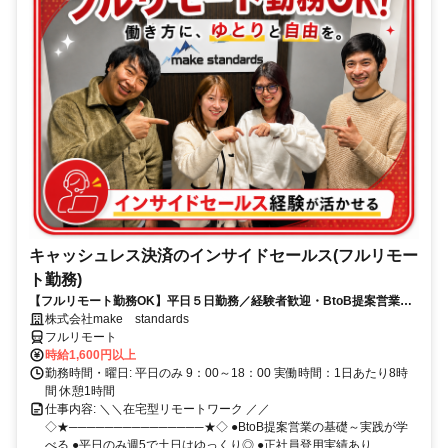
キャッシュレス決済のインサイドセールス(フルリモー
ト勤務)
【フルリモート勤務OK】平日５日勤務／経験者歓迎・BtoB提案営業で
スキルアップ
株式会社make standards
フルリモート
時給1,600円以上
勤務時間・曜日: 平日のみ 9：00～18：00 実働時間：1日あたり8時
間 休憩1時間
仕事内容: ＼＼在宅型リモートワーク ／／
◇★───────────────★◇ ●BtoB提案営業の基礎～実践が学
べる ●平日のみ週5で土日はゆっくり◎ ●正社員登用実績あり