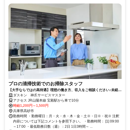
プロの清掃技術でのお掃除スタッフ
【大手ならではの高待遇】理想の働き方、収入をご相談ください♪未経験
歓迎！
ダスキン 神爪サービスマスター
アクセス JR山陽本線 宝殿駅から車で10分
時給1,200円～1,500円
兵庫県高砂市
勤務時間 ・勤務曜日：月・火・水・木・金・土※・日※・祝※ 注釈
内容については下記コメントを参照下さい。 ・勤務時間： [1] 09:00
～17:00 ・最低勤務日数（週）：2日 1日3時間～ ...