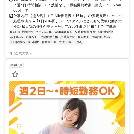
＊週5日 時間相談OK ＊残業なし ＊勤務開始時期（目安）：2026年
08月下旬
仕事内容 【超人気】１日６時間勤務！16時まで♪安定長期↑コツコツ
経理事務☆ ★ ｢1日×6時間｣ライフスタイルに合わせて柔軟な働き方
を◎ 超人気の条件が詰まったレアなお仕事◎ ｢16時まで｣で無理...
長期
固定時間制
平日のみOK
未経験者歓迎
交通費全額支給
経験者歓迎
ネイルOK
残業なし
社会保険完備
交通費支給
長期歓迎
週4日以上OK
土日祝休み
服装自由
履歴書不要
育児サポートあり
同じ企業の求人
派遣社員