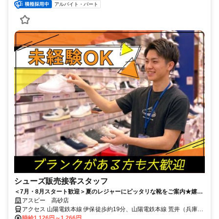
アルバイト・パート
シューズ販売接客スタッフ
＜7月・8月スタート歓迎＞夏のレジャーにピッタリな靴をご案内★嬉し
いスタッフ割引も◎週2日～/1日3h～/短時間～フルタイムまで柔軟対
アスビー 高砂店
応！
アクセス 山陽電鉄本線 伊保徒歩約19分、山陽電鉄本線 荒井（兵庫
県）徒歩約20分、ＪＲ山陽本線 宝殿南口徒歩約24分 「伊保」駅より
時給1,126円～1,266円