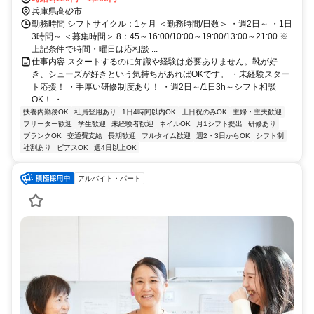
徒歩22分
兵庫県高砂市
勤務時間 シフトサイクル：1ヶ月 ＜勤務時間/日数＞ ・週2日～ ・1日
3時間～ ＜募集時間＞ 8：45～16:00/10:00～19:00/13:00～21:00 ※
上記条件で時間・曜日は応相談 ...
仕事内容 スタートするのに知識や経験は必要ありません。靴が好
き、シューズが好きという気持ちがあればOKです。 ・未経験スター
ト応援！ ・手厚い研修制度あり！ ・週2日～/1日3h～シフト相談
OK！ ・...
扶養内勤務OK
社員登用あり
1日4時間以内OK
土日祝のみOK
主婦・主夫歓迎
フリーター歓迎
学生歓迎
未経験者歓迎
ネイルOK
月1シフト提出
研修あり
ブランクOK
交通費支給
長期歓迎
フルタイム歓迎
週2・3日からOK
シフト制
社割あり
ピアスOK
週4日以上OK
アルバイト・パート