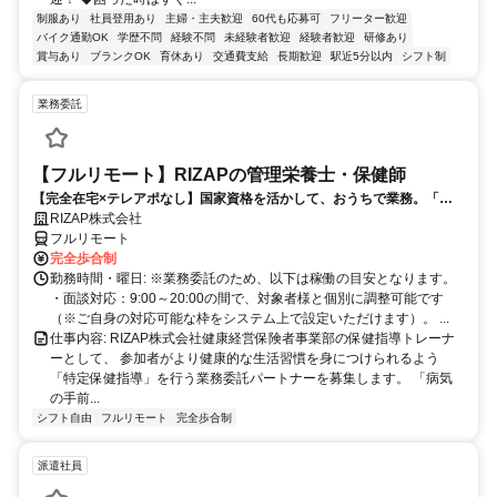
制服あり
社員登用あり
主婦・主夫歓迎
60代も応募可
フリーター歓迎
バイク通勤OK
学歴不問
経験不問
未経験者歓迎
経験者歓迎
研修あり
賞与あり
ブランクOK
育休あり
交通費支給
長期歓迎
駅近5分以内
シフト制
業務委託
【フルリモート】RIZAPの管理栄養士・保健師
【完全在宅×テレアポなし】国家資格を活かして、おうちで業務。「も
う一つの安心」を。主婦・Wワーカー活躍中！「平日の日中だけ」「夕
RIZAP株式会社
方以降の数時間だけ」など、生活リズムに合わせた時間調整が可能で
フルリモート
す。1件ごとの成果報酬型だから、頑張った分だけ手応えのある収入
完全歩合制
に。充実のサポート体制で、安心の在宅ワークを始めませんか？
勤務時間・曜日: ※業務委託のため、以下は稼働の目安となります。
・面談対応：9:00～20:00の間で、対象者様と個別に調整可能です
（※ご自身の対応可能な枠をシステム上で設定いただけます）。 ...
仕事内容: RIZAP株式会社健康経営保険者事業部の保健指導トレーナ
ーとして、 参加者がより健康的な生活習慣を身につけられるよう
「特定保健指導」を行う業務委託パートナーを募集します。 「病気
の手前...
シフト自由
フルリモート
完全歩合制
派遣社員