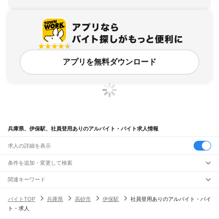
アプリを無料ダウンロード
兵庫県、伊保駅、社員登用ありのアルバイト・バイト求人情報
求人の詳細を表示
条件を追加・変更して検索
市区町村を追加・変更
関連キーワード
完全在宅ワーク 全国
シール貼り 在宅
現在地周辺
ガチャガチャ
犬カフェ
兵庫県
駅を追加・変更
バイトTOP
兵庫県
高砂市
伊保駅
社員登用ありのアルバイト・バイ
兵庫県
すべて
ト・求人
神戸市
すべて
職種を追加・変更
JR神戸線(大阪～神戸)
東灘区
灘区
兵庫区
長田区
須磨区
垂水区
北区
中央区
西区