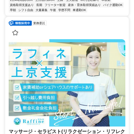
資格取得支援あり
長期
フリーター歓迎
産休・育休取得実績あり
バイク通勤OK
早朝
シフト自由
大量募集
午後
学歴不問
車通勤OK
業務委託
マッサージ・セラピスト(リラクゼーション・リフレク