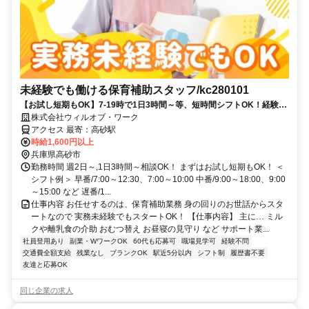
未経験でも働ける保育補助スタッフ/kc280101
【お試し短期もOK】7-19時で1日3時間～等、短時間シフトOK！経験な
くても高時給でスタート可能！
株式会社ウィルオブ・ワーク
アクセス 最寄：高砂駅
時給1,600円以上
兵庫県高砂市
勤務時間 週2日～,1日3時間～相談OK！ まずはお試し短期もOK！ ＜
シフト例＞ 早番/7:00～12:30、7:00～10:00 中番/9:00～18:00、9:00
～15:00 など 遅番/1...
仕事内容 お任せするのは、保育補助業務 身の回りのお世話からスタ
ートなので 実務未経験でもスタートOK！ 【仕事内容】 主に… ミル
クや離乳食の介助 おむつ替え お昼寝の見守り など サポート業...
社員登用あり
副業・WワークOK
60代も応募可
職場見学可
経験不問
交通費全額支給
残業なし
ブランクOK
駅近5分以内
シフト制
履歴書不要
友達と応募OK
同じ企業の求人