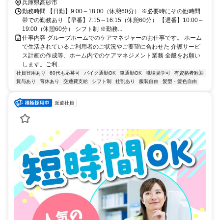
保駅」徒歩8分
兵庫県高砂市
勤務時間 【日勤】9:00～18:00（休憩60分） ※必要時にその他時間
帯での勤務あり 【早番】7:15～16:15（休憩60分） 【遅番】10:00～
19:00（休憩60分） シフト制 ※勤務...
仕事内容 グループホームでのケアマネジャーのお仕事です。 ホーム
で生活されているご利用者のご状況やご要望に合わせた 介護サービ
ス計画の作成等、ホーム内でのケアマネジメント業務 全般をお願い
します。ご利...
社員登用あり
60代も応募可
バイク通勤OK
車通勤OK
職場見学可
有資格者歓迎
賞与あり
育休あり
交通費支給
シフト制
社割あり
服装自由
髪型・髪色自由
派遣社員