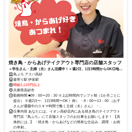
焼き鳥・からあげテイクアウト専門店の店舗スタッフ
＜学生さん・主婦（夫）さん活躍中！＞週2日、1日3時間からOK◎地域
のお客様に愛されるお店です
鳥ぷろ アスパ高砂
最寄り駅 伊保駅
時給1,120円以上
兵庫県高砂市
勤務時間 ■09：00〜20：30 ※上記時間内でシフト制（1か月ごとに
提出） ※週2日〜、1日3時間〜OK！ 例） ・9：00〜13：00 （お子
さんが通園中のスキマ時間で働く主婦（夫）さん） ・...
仕事内容 あなたには、イオン高砂店内にある焼き鳥のテイクアウト
専門店『鳥ぷろ』にて店舗スタッフのお仕事をお願いします！ 【具
体的には...】 ・焼き鳥・からあげなどの簡単な仕込み、調理 ・お肉
の串刺...