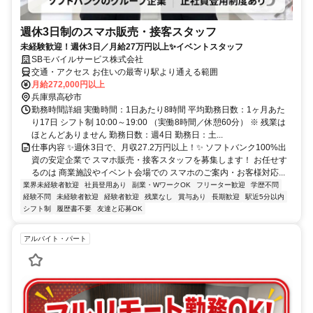
週休3日制のスマホ販売・接客スタッフ
未経験歓迎！週休3日／月給27万円以上✨イベントスタッフ
SBモバイルサービス株式会社
交通・アクセス お住いの最寄り駅より通える範囲
月給272,000円以上
兵庫県高砂市
勤務時間詳細 実働時間：1日あたり8時間 平均勤務日数：1ヶ月あた
り17日 シフト制 10:00～19:00 （実働8時間／休憩60分） ※ 残業は
ほとんどありません 勤務日数：週4日 勤務日：土...
仕事内容 ✨週休3日で、月収27.2万円以上！✨ ソフトバンク100%出
資の安定企業で スマホ販売・接客スタッフを募集します！ お任せす
るのは 商業施設やイベント会場での スマホのご案内・お客様対応...
業界未経験者歓迎
社員登用あり
副業・WワークOK
フリーター歓迎
学歴不問
経験不問
未経験者歓迎
経験者歓迎
残業なし
賞与あり
長期歓迎
駅近5分以内
シフト制
履歴書不要
友達と応募OK
アルバイト・パート