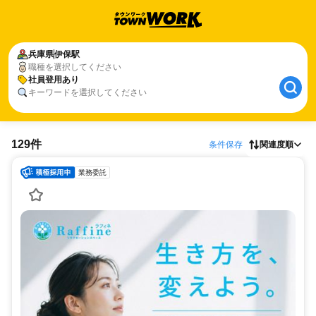
兵庫県
伊保駅
職種を選択してください
社員登用あり
キーワードを選択してください
129件
条件保存
関連度順
業務委託