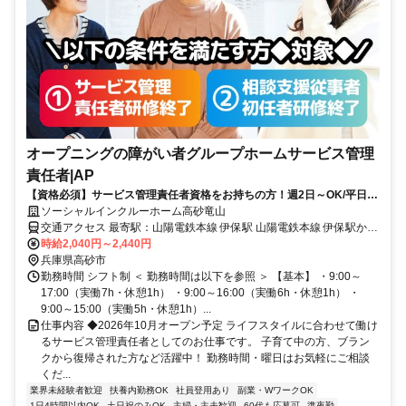
オープニングの障がい者グループホームサービス管理
責任者|AP
【資格必須】サービス管理責任者資格をお持ちの方！週2日～OK/平日の
みOK/残業ほぼなし！家庭や私生活と無理なく両立◎
ソーシャルインクルーホーム高砂竜山
交通アクセス 最寄駅：山陽電鉄本線 伊保駅 山陽電鉄本線 伊保駅から
徒歩19分（車5分） 神戸線 宝殿駅から車6分
時給2,040円～2,440円
兵庫県高砂市
勤務時間 シフト制 ＜ 勤務時間は以下を参照 ＞ 【基本】 ・9:00～
17:00（実働7h・休憩1h） ・9:00～16:00（実働6h・休憩1h） ・
9:00～15:00（実働5h・休憩1h）...
仕事内容 ◆2026年10月オープン予定 ライフスタイルに合わせて働け
るサービス管理責任者としてのお仕事です。 子育て中の方、ブラン
クから復帰された方など活躍中！ 勤務時間・曜日はお気軽にご相談
くだ...
業界未経験者歓迎
扶養内勤務OK
社員登用あり
副業・WワークOK
1日4時間以内OK
土日祝のみOK
主婦・主夫歓迎
60代も応募可
準夜勤