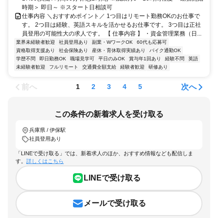
時期＞ 即日～ ※スタート日相談可
仕事内容 ＼おすすめポイント／ 1つ目はリモート勤務OKのお仕事で
す。 2つ目は経験、英語スキルを活かせるお仕事です。 3つ目は正社
員登用の可能性大の求人です。 【 仕事内容 】 ・資金管理業務（日...
業界未経験者歓迎
社員登用あり
副業・WワークOK
60代も応募可
資格取得支援あり
社会保険あり
産休・育休取得実績あり
バイク通勤OK
学歴不問
即日勤務OK
職場見学可
平日のみOK
賞与年1回あり
経験不問
英語
未経験者歓迎
フルリモート
交通費全額支給
経験者歓迎
研修あり
前へ
次へ
1
2
3
4
5
この条件の新着求人を受け取る
兵庫県 / 伊保駅
社員登用あり
「LINEで受け取る」では、新着求人のほか、おすすめ情報なども配信しま
す。
詳しくはこちら
LINEで受け取る
メールで受け取る