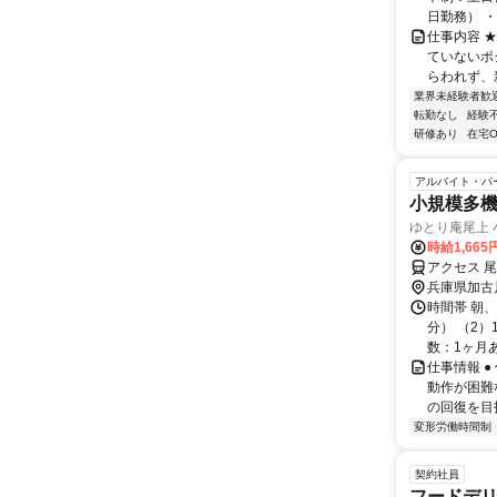
日勤務） ・
仕事内容 
ていないポ
らわれず、新
業界未経験者歓
転勤なし
経験
研修あり
在宅O
アルバイト・パ
小規模多
ゆとり庵尾上
時給1,665
アクセス 尾
兵庫県加古
時間帯 朝、
分） （2）
数：1ヶ月あ
仕事情報 
動作が困難
の回復を目
変形労働時間制
契約社員
フードデリ