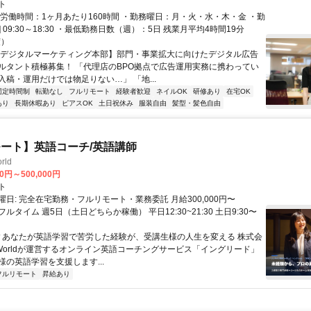
ト
総労働時間：1ヶ月あたり160時間 ・勤務曜日：月・火・水・木・金 ・勤
1] 09:30～18:30 ・最低勤務日数（週）：5日 残業月平均4時間19分
度）
【デジタルマーケティング本部】部門・事業拡大に向けたデジタル広告
ルタント積極募集！ 「代理店のBPO拠点で広告運用実務に携わってい
入稿・運用だけでは物足りない…」 「地...
固定時間制
転勤なし
フルリモート
経験者歓迎
ネイルOK
研修あり
在宅OK
あり
長期休暇あり
ピアスOK
土日祝休み
服装自由
髪型・髪色自由
ート】英語コーチ/英語講師
rld
00円～500,000円
ト
日: 完全在宅勤務・フルリモート・業務委託 月給300,000円〜
円 フルタイム 週5日（土日どちらか稼働） 平日12:30~21:30 土日9:30〜
 ▼あなたが英語学習で苦労した経験が、受講生様の人生を変える 株式会
w Worldが運営するオンライン英語コーチングサービス「イングリード」
様の英語学習を支援します...
フルリモート
昇給あり