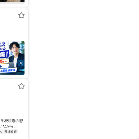
な学校現場の想
がら...
K
長期歓迎