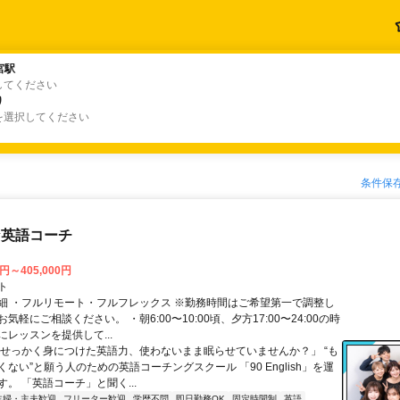
宮駅
宮駅
してください
り
り
を選択してください
条件保
な英語コーチ
0円～405,000円
ト
細 ・フルリモート・フルフレックス ※勤務時間はご希望第一で調整し
気軽にご相談ください。 ・朝6:00〜10:00頃、夕方17:00〜24:00の時
レッスンを提供して...
「せっかく身につけた英語力、使わないまま眠らせていませんか？」 “も
ない”と願う人のための英語コーチングスクール 「90 English」を運
。 「英語コーチ」と聞く...
主婦・主夫歓迎
フリーター歓迎
学歴不問
即日勤務OK
固定時間制
英語