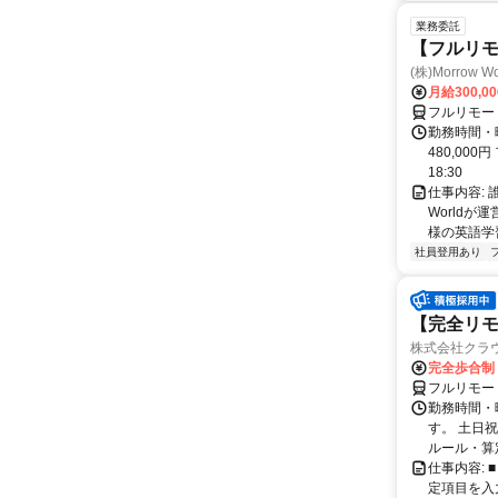
業務委託
【フルリ
(株)Morrow Wo
月給300,0
フルリモー
勤務時間・曜
480,000
18:30
仕事内容:
World
様の英語学習
社員登用あり
【完全リモ
株式会社クラ
完全歩合制
フルリモー
勤務時間・
す。 土日
ルール・算
仕事内容:
定項目を入