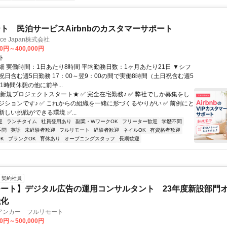
ト 民泊サービスAirbnbのカスタマーサポート
ance Japan株式会社
00円～400,000円
ト
細 実働時間：1日あたり8時間 平均勤務日数：1ヶ月あたり21日 ▼シフ
祝日含む週5日勤務 17：00～翌9：00の間で実働8時間（土日祝含む週5
1時間休憩の他に前半...
★新規プロジェクトスタート★ ✅ 完全在宅勤務♪ ✅ 弊社でしか募集をし
ジションです♪ ✅ これからの組織を一緒に形づくるやりがい ✅ 前例にと
しい挑戦ができる環境 ✅...
迎
ランチタイム
社員登用あり
副業・WワークOK
フリーター歓迎
学歴不問
不問
英語
未経験者歓迎
フルリモート
経験者歓迎
ネイルOK
有資格者歓迎
K
ブランクOK
育休あり
オープニングスタッフ
長期歓迎
契約社員
ート】デジタル広告の運用コンサルタント 23年度新設部門
強化
アンカー フルリモート
00円～500,000円