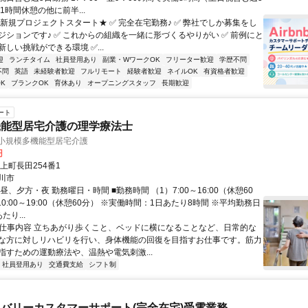
1時間休憩の他に前半...
★新規プロジェクトスタート★ ✅ 完全在宅勤務♪ ✅ 弊社でしか募集をし
ジションです♪ ✅ これからの組織を一緒に形づくるやりがい ✅ 前例にと
しい挑戦ができる環境 ✅...
迎
ランチタイム
社員登用あり
副業・WワークOK
フリーター歓迎
学歴不問
不問
英語
未経験者歓迎
フルリモート
経験者歓迎
ネイルOK
有資格者歓迎
K
ブランクOK
育休あり
オープニングスタッフ
長期歓迎
ート
機能型居宅介護の理学療法士
 小規模多機能型居宅介護
円
上町長田254番1
川市
昼、夕方・夜 勤務曜日・時間 ■勤務時間 （1）7:00～16:00（休憩60
10:00～19:00（休憩60分） ※実働時間：1日あたり8時間 ※平均勤務日
たり...
● 仕事内容 立ちあがり歩くこと、ベッドに横になることなど、日常的な
な方に対しリハビリを行い、身体機能の回復を目指すお仕事です。筋力
指すための運動療法や、温熱や電気刺激...
社員登用あり
交通費支給
シフト制
バリーカスタマーサポート(完全在宅)受電業務