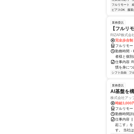
フルリモート
ピアスOK
服装
業務委託
【フルリモ
RIZAP株式会
完全歩合制
フルリモー
勤務時間・
者様と個別
仕事内容:
慣を身につ
シフト自由
フ
業務委託
AI基盤を
株式会社アッ
時給3,000
フルリモー
勤務時間詳
仕事内容 
起こす」を
す。 当社