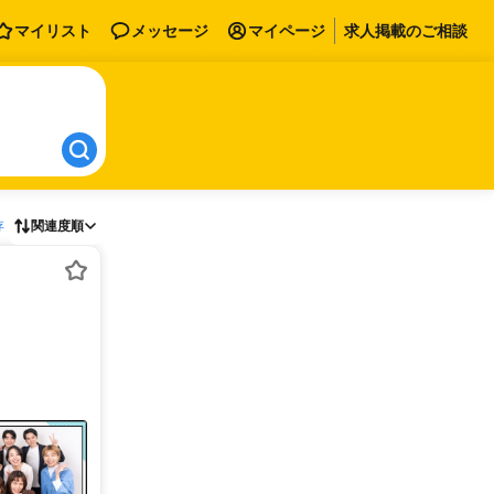
マイリスト
メッセージ
マイページ
求人掲載のご相談
存
関連度順