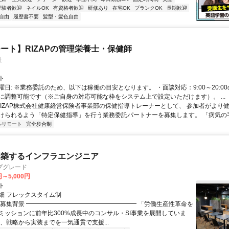
経験者歓迎
ネイルOK
有資格者歓迎
研修あり
在宅OK
ブランクOK
長期歓迎
自由
履歴書不要
髪型・髪色自由
ート】RIZAPの管理栄養士・保健師
社
ト
曜日: ※業務委託のため、以下は稼働の目安となります。 ・面談対応：9:00～20:0
に調整可能です（※ご自身の対応可能な枠をシステム上で設定いただけます）。 ...
 RIZAP株式会社健康経営保険者事業部の保健指導トレーナーとして、 参加者がより
けられるよう「特定保健指導」を行う業務委託パートナーを募集します。 「病気の手前
ルリモート
完全歩合制
構築するインフラエンジニア
プグレード
円～5,000円
ト
細 フレックスタイム制
▏募集背景 ━━━━━━━━━━━━━━━━━━ 「労働生産性革命を
ミッションに前年比300%成長中のコンサル・SI事業を展開していま
は、戦略から実装までを一気通貫で支援...