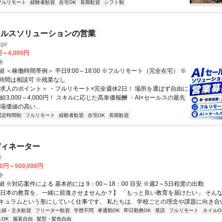
フルリモート
経験者歓迎
在宅OK
長期歓迎
シフト制
ールスソリューションの営業
ge
円～4,000円
ト
 ＜稼働時間帯例＞ 平日9:00～18:00 ※フルリモート（完全在宅） ※
時間は相談可 ※残業なし
＜求人のポイント＞ ・フルリモート×完全週休2日！ 場所を選ばず自由に
給3,000～4,000円！ スキルに応じた高単価報酬 ・AI×セールスの最先
場価値の高い...
固定時間制
フルリモート
経験者歓迎
在宅OK
長期歓迎
ディネーター
タ
00円～500,000円
ト
 ※対応案件による 基本的には 9：00～18：00 目安 ※週2～5日程度の出勤
【日本の教育を、一緒に前進させませんか？】 「もっと良い教育を届けたい」 そん
キュラムという形にしていく仕事です。 私たちは、学校ごとの理念や課題に向き合いな
主婦・主夫歓迎
フリーター歓迎
学歴不問
車通勤OK
即日勤務OK
英語
フルリモート
ネイルO
OK
服装自由
髪型・髪色自由