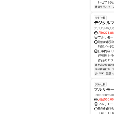
レセプト完
社員登用あり
契約社員
デジタル
デジタル職人
月給271,8
フルリモー
勤務時間詳細
時間／休憩
仕事内容 
行管理を行
作品のデジ
業界未経験者歓
未経験者歓迎
ひげOK
髪型・
契約社員
フルリモー
Teleperform
月給500,0
フルリモー
勤務時間詳
ト制：土日