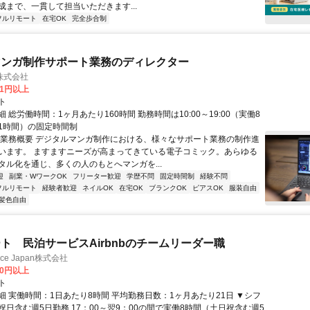
成まで、一貫して担当いただきます...
フルリモート
在宅OK
完全歩合制
マンガ制作サポート業務のディレクター
株式会社
81円以上
ト
 総労働時間：1ヶ月あたり160時間 勤務時間は10:00～19:00（実働8
1時間）の固定時間制
〇業務概要 デジタルマンガ制作における、様々なサポート業務の制作進
います。 ますますニーズが高まってきている電子コミック。あらゆる
タル化を通じ、多くの人のもとへマンガを...
迎
副業・WワークOK
フリーター歓迎
学歴不問
固定時間制
経験不問
フルリモート
経験者歓迎
ネイルOK
在宅OK
ブランクOK
ピアスOK
服装自由
髪色自由
ト 民泊サービスAirbnbのチームリーダー職
ance Japan株式会社
00円以上
ト
細 実働時間：1日あたり8時間 平均勤務日数：1ヶ月あたり21日 ▼シフ
祝日含む週5日勤務 17：00～翌9：00の間で実働8時間（土日祝含む週5