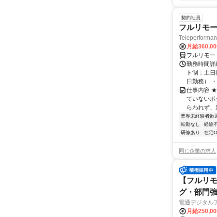
契約社員
フルリモー
Teleperform
月給360,0
フルリモー
勤務時間詳
ト制：土日
日勤務） ・
仕事内容 
ていないポ
らわれず、新
業界未経験者歓
転勤なし
経験
研修あり
在宅O
同じ企業の求人
【フルリモ
グ・部門
電通デジタル
月給250,0