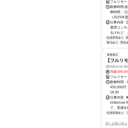
フルリモー
勤務時間 
務時間： [
（2025年
仕事内容 
運用コンサ
るけれど、
社員登用あり
賞与あり
育休
業務委託
【フルリモ
(株)Morrow Wo
月給300,0
フルリモー
勤務時間・曜
450,000
18:30
仕事内容:
社Morro
で、受講生
社員登用あり
同じ企業の求人