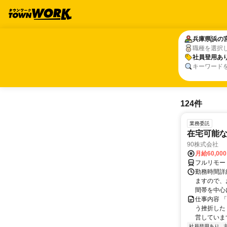
兵庫県
兵庫県
浜の
浜の
職種を選択
社員登用あ
社員登用あ
キーワード
124件
業務委託
在宅可能
90株式会社
月給60,00
フルリモー
勤務時間詳
ますので、お
間帯を中心に
仕事内容 
う挫折したく
営しています
社員登用あり