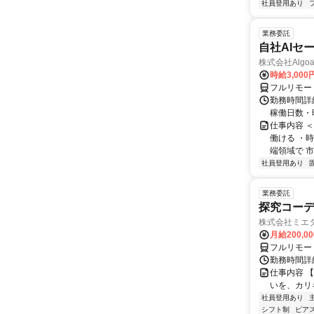
社員登用あり
業務委託
自社AIセ
株式会社Algoa
時給3,000
フルリモー
勤務時間詳細
稼働日数・
仕事内容 
働ける ・時
端領域で 市
社員登用あり
業務委託
探究コー
株式会社ミエ
月給200,0
フルリモー
勤務時間詳細
仕事内容 
いを、カリ
社員登用あり
シフト制
ピアス