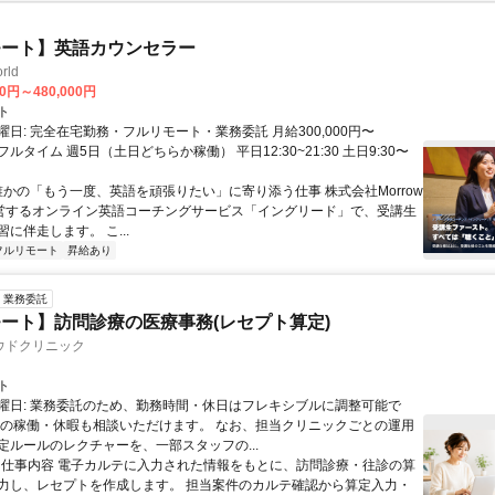
モート】英語カウンセラー
rld
00円～480,000円
ト
日: 完全在宅勤務・フルリモート・業務委託 月給300,000円〜
円 フルタイム 週5日（土日どちらか稼働） 平日12:30~21:30 土日9:30〜
 誰かの「もう一度、英語を頑張りたい」に寄り添う仕事 株式会社Morrow
が運営するオンライン英語コーチングサービス「イングリード」で、受講生
に伴走します。 こ...
フルリモート
昇給あり
業務委託
ート】訪問診療の医療事務(レセプト算定)
ウドクリニック
ト
曜日: 業務委託のため、勤務時間・休日はフレキシブルに調整可能で
祝の稼働・休暇も相談いただけます。 なお、担当クリニックごとの運用
定ルールのレクチャーを、一部スタッフの...
 ■ 仕事内容 電子カルテに入力された情報をもとに、訪問診療・往診の算
力し、レセプトを作成します。 担当案件のカルテ確認から算定入力・