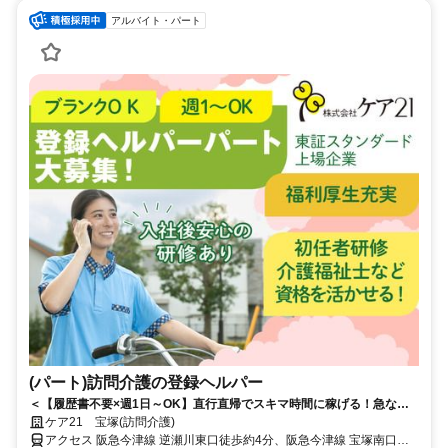
アルバイト・パート
(パート)訪問介護の登録ヘルパー
＜【履歴書不要×週1日～OK】直行直帰でスキマ時間に稼げる！急なキ
ャンセルも手当有！定年無し！＞★履歴書の準備不要★未経験者OK！働
ケア21 宝塚(訪問介護)
きやすいシフト制！急なキャンセルが発生した場合でも手当で給与を補
アクセス 阪急今津線 逆瀬川東口徒歩約4分、阪急今津線 宝塚南口出