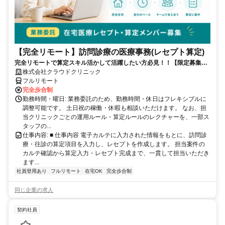
【完全リモート】訪問診療の医療事務(レセプト算定)
完全リモートで算定スキル活かして活躍したい方必見！！【限定募集】
完全リモート｜在宅医療レセプト算定（成果報酬型／業務委託）
株式会社クラウドクリニック
フルリモート
完全歩合制
勤務時間・曜日: 業務委託のため、勤務時間・休日はフレキシブルに
調整可能です。 土日祝の稼働・休暇も相談いただけます。 なお、担
当クリニックごとの運用ルール・算定ルールのレクチャーを、一部ス
タッフの...
仕事内容: ■ 仕事内容 電子カルテに入力された情報をもとに、訪問診
療・往診の算定項目を入力し、レセプトを作成します。 担当案件の
カルテ確認から算定入力・レセプト完成まで、一貫して担当いただき
ます...
社員登用あり
フルリモート
在宅OK
完全歩合制
同じ企業の求人
契約社員