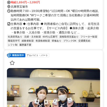
償！
口1徒歩約14分、阪急今津線 小林（兵庫県）東口徒歩約15分 阪急今
時給1,694円～2,090円
津線「逆瀬川」駅から徒歩約4分
兵庫県宝塚市
勤務時間 7:00～19:00(希望制) *1日1時間～OK *曜日や時間帯の相談,
短時間勤務OK *Wワークご希望の方で,現職と当社勤務が 計週40時間
以内であれば勤務可能。
仕事内容 ◆- 仕事内容 -◆ 利用者様のご自宅に訪問をして、 在宅生活
の支援をするお仕事です。 【サービス内容】 ◆身体介護 ・起床介助
・食事介助 ・入浴介助 ・排泄介助 ・通院介助 など ...
社員登用あり
主婦・主夫歓迎
60代も応募可
資格取得支援あり
フリーター歓迎
職場見学可
経験者歓迎
有資格者歓迎
研修あり
ブランクOK
交通費支給
シフト制
履歴書不要
アルバイト・パート