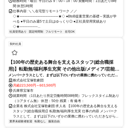
勤務時間・曜日: 平日のみ 9：00～18：00 実働時間：1日あたり8時
間 休憩1時間
仕事内容: ＼＼在宅型リモートワーク ／／
◇★───────────────★◇ ●BtoB提案営業の基礎～実践が学
べる ●平日のみ週5で土日はゆっくり◎ ●正社員登用実績あり
◇★───────...
社員登用あり
固定時間制
フルリモート
在宅OK
契約社員
【100年の歴史ある舞台を支えるスタッフ(総合職採
用)】転勤無/福利厚生充実 その他出版/メディア/芸能/
メンバークラスとして、まずは以下のいずかの業務に携わっていただき
エンタメ専門職
ながら、将来のキャリアパスを一緒に考えていくことを想定していま
株式会社宝塚歌劇団
す。 ※プロデューサーやマネジメント経験者は管理職登用をご相談予定
月給223,500円～603,500円
兵庫県宝塚市
就業時間 （1日あたり所定労働時間08時間）フレックスタイム制あり
（コアタイム無） 休憩：50分 残業：有 備考：
企業名 株式会社宝塚歌劇団 求人名 【100年の歴史ある舞台を支える
スタッフ(総合職採用)】転勤無/福利厚生充実 仕事の内容 メンバーク
ラスとして、まずは以下のいずかの業務に携わっていただきながら...
業界未経験者歓迎
転勤なし
服装自由