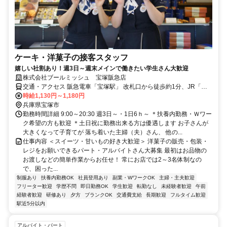
ケーキ・洋菓子の接客スタッフ
嬉しい社割あり！週3日～週末メインで働きたい学生さん大歓迎
株式会社ブールミッシュ 宝塚阪急店
交通・アクセス 阪急電車「宝塚駅」 改札口から徒歩約1分、JR「宝
塚駅」から徒歩約3分
時給1,130円～1,180円
兵庫県宝塚市
勤務時間詳細 9:00～20:30 週3日～・1日6ｈ～ ＊扶養内勤務・Ｗワー
ク希望の方も歓迎 ＊土日祝に勤務出来る方は優遇します お子さんが
大きくなって子育てが 落ち着いた主婦（夫）さん、 他の...
仕事内容 ＜スイーツ・甘いもの好き大歓迎＞ 洋菓子の販売・包装・
レジをお願いできるパート・アルバイトさん大募集 最初はお品物の
お渡しなどの簡単作業からお任せ！ 常にお店では2～3名体制なの
で、困った...
制服あり
扶養内勤務OK
社員登用あり
副業・WワークOK
主婦・主夫歓迎
フリーター歓迎
学歴不問
即日勤務OK
学生歓迎
転勤なし
未経験者歓迎
午前
経験者歓迎
研修あり
夕方
ブランクOK
交通費支給
長期歓迎
フルタイム歓迎
駅近5分以内
アルバイト・パート