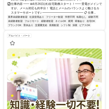
仕事内容 ━━ 📅8月26日(水)在宅勤務スタート！━━ 受電がメインで
すが、メール対応も約半分！ 電話とメールのバランスよく働けるカ
スタマーサポートです♪ ━━━━━━━━━━━━━━ 📋 仕事...
業界未経験者歓迎
社員登用あり
フリーター歓迎
学歴不問
転勤なし
経験不問
未経験者歓迎
フルリモート
経験者歓迎
ネイルOK
夜間
研修あり
在宅OK
ブランクOK
育休あり
交通費支給
長期歓迎
シフト制
深夜
ピアスOK
アルバイト・パート