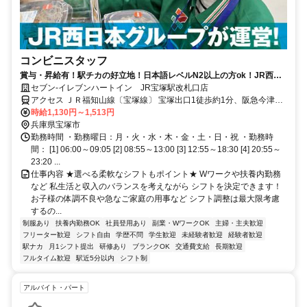
コンビニスタッフ
賞与・昇給有！駅チカの好立地！日本語レベルN2以上の方ok！JR西日
本グループ会社運営で安定度抜群！
セブン-イレブンハートイン JR宝塚駅改札口店
アクセス ＪＲ福知山線〔宝塚線〕 宝塚出口1徒歩約1分、阪急今津線
宝塚徒歩約1分、阪急宝塚本線 宝塚徒歩約1分
時給1,130円～1,513円
兵庫県宝塚市
勤務時間 ・勤務曜日：月・火・水・木・金・土・日・祝 ・勤務時
間： [1] 06:00～09:05 [2] 08:55～13:00 [3] 12:55～18:30 [4] 20:55～
23:20 ...
仕事内容 ★選べる柔軟なシフトもポイント★ Wワークや扶養内勤務
など 私生活と収入のバランスを考えながら シフトを決定できます！
お子様の体調不良や急なご家庭の用事など シフト調整は最大限考慮
するの...
制服あり
扶養内勤務OK
社員登用あり
副業・WワークOK
主婦・主夫歓迎
フリーター歓迎
シフト自由
学歴不問
学生歓迎
未経験者歓迎
経験者歓迎
駅ナカ
月1シフト提出
研修あり
ブランクOK
交通費支給
長期歓迎
フルタイム歓迎
駅近5分以内
シフト制
アルバイト・パート