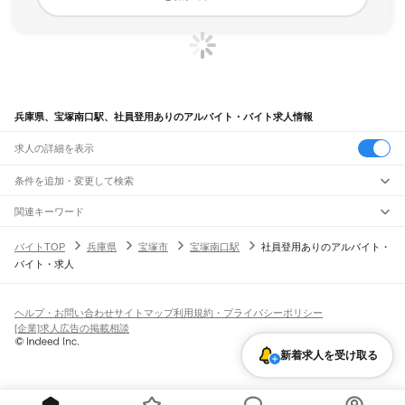
兵庫県、宝塚南口駅、社員登用ありのアルバイト・バイト求人情報
求人の詳細を表示
条件を追加・変更して検索
市区町村を追加・変更
関連キーワード
完全在宅ワーク 全国
シール貼り 在宅
現在地周辺
ガチャガチャ
犬カフェ
兵庫県
駅を追加・変更
バイトTOP
兵庫県
宝塚市
宝塚南口駅
社員登用ありのアルバイト・
兵庫県
すべて
バイト・求人
神戸市
すべて
職種を追加・変更
JR神戸線(大阪～神戸)
東灘区
灘区
兵庫区
長田区
須磨区
垂水区
北区
中央区
西区
尼崎駅
立花駅
甲子園口駅
西宮駅
さくら夙川駅
芦屋駅
甲南山手駅
摂津本山駅
住吉駅
飲食・フードサービス
姫路市
尼崎市
明石市
西宮市
洲本市
芦屋市
伊丹市
相生市
豊岡市
加古川市
赤穂市
特徴を追加・変更
六甲道駅
摩耶駅
灘駅
三ノ宮駅
元町駅
神戸駅
飲食・フードサービス
すべて
ヘルプ・お問い合わせ
サイトマップ
利用規約・プライバシーポリシー
西脇市
宝塚市
三木市
高砂市
川西市
小野市
三田市
加西市
丹波篠山市
養父市
ホールスタッフ
キッチンスタッフ
皿洗い・洗い場
精肉・鮮魚加工
給食調理
人気
[企業]求人広告の掲載相談
JR神戸線(神戸～姫路)
丹波市
南あわじ市
朝来市
淡路市
宍粟市
加東市
たつの市
川辺郡
多可郡
加古郡
雇用形態を追加・変更
パン屋（ベーカリー）
フードカウンター販売員
バー（BAR）・バーテンダー
日払いOK
高校生歓迎
学生歓迎
深夜の仕事
髪型・髪色自由
ひげOK
ネイルOK
神戸駅
兵庫駅
新長田駅
鷹取駅
須磨海浜公園駅
須磨駅
塩屋駅
垂水駅
舞子駅
朝霧駅
神崎郡
揖保郡
赤穂郡
佐用郡
美方郡
新着求人を受け取る
飲食店補助（開店・閉店準備）
飲食店（店長・マネージャー）
ピアスOK
アルバイト・パート
履歴書不要
オープニングスタッフ
留学生・外国人活躍中
明石駅
西明石駅
大久保駅
魚住駅
土山駅
東加古川駅
加古川駅
宝殿駅
曽根駅
都道府県を変更
営業・販売
勤務期間
正社員
ひめじ別所駅
御着駅
東姫路駅
姫路駅
営業・販売
すべて
短期
契約社員
単発・1日OK
長期
期間限定（春夏冬休み等）
JR山陽本線(姫路～岡山)
営業
テレフォンアポインター（テレアポ）
ルートセールス
コンビニ
シフト
派遣社員