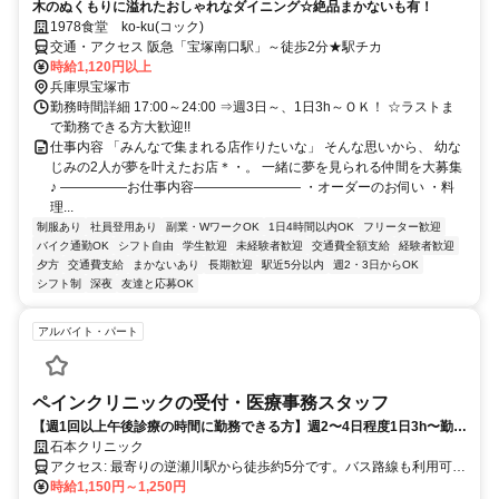
木のぬくもりに溢れたおしゃれなダイニング☆絶品まかないも有！
1978食堂 ko-ku(コック)
交通・アクセス 阪急「宝塚南口駅」～徒歩2分★駅チカ
時給1,120円以上
兵庫県宝塚市
勤務時間詳細 17:00～24:00 ⇒週3日～、1日3h～ＯＫ！ ☆ラストま
で勤務できる方大歓迎!!
仕事内容 「みんなで集まれる店作りたいな」 そんな思いから、 幼な
じみの2人が夢を叶えたお店＊・。 一緒に夢を見られる仲間を大募集
♪ ―――――お仕事内容―――――――― ・オーダーのお伺い ・料
理...
制服あり
社員登用あり
副業・WワークOK
1日4時間以内OK
フリーター歓迎
バイク通勤OK
シフト自由
学生歓迎
未経験者歓迎
交通費全額支給
経験者歓迎
夕方
交通費支給
まかないあり
長期歓迎
駅近5分以内
週2・3日からOK
シフト制
深夜
友達と応募OK
アルバイト・パート
ペインクリニックの受付・医療事務スタッフ
【週1回以上午後診療の時間に勤務できる方】週2〜4日程度1日3h〜勤務
OK｜子育てとの両立OK｜扶養内勤務OK
石本クリニック
アクセス: 最寄りの逆瀬川駅から徒歩約5分です。バス路線も利用可能
で、逆瀬川駅停留所からは徒歩5分でアクセスできます。通勤に便利
時給1,150円～1,250円