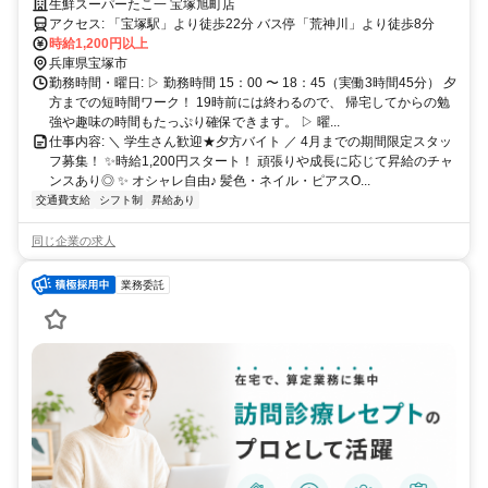
週2日～OK＆曜日自由♪スーパー精肉販売
生鮮スーパーたこ一 宝塚旭町店
アクセス: 「宝塚駅」より徒歩22分 バス停「荒神川」より徒歩8分
時給1,200円以上
兵庫県宝塚市
勤務時間・曜日: ▷ 勤務時間 15：00 〜 18：45（実働3時間45分） 夕
方までの短時間ワーク！ 19時前には終わるので、 帰宅してからの勉
強や趣味の時間もたっぷり確保できます。 ▷ 曜...
仕事内容: ＼ 学生さん歓迎★夕方バイト ／ 4月までの期間限定スタッ
フ募集！ ✨時給1,200円スタート！ 頑張りや成長に応じて昇給のチャ
ンスあり◎ ✨ オシャレ自由♪ 髪色・ネイル・ピアスO...
交通費支給
シフト制
昇給あり
同じ企業の求人
業務委託