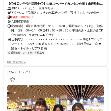
【⭕️幅広い年代が活躍中⭕️】生鮮スーパーでカンタン作業！未経験歓迎
⭐柔軟シフトで働きやすさもバツグン♪
生鮮スーパーたこ一 宝塚旭町店
アクセス: 「宝塚駅」より徒歩22分 バス停「荒神川」より徒歩8分
時給1,200円以上
兵庫県宝塚市
勤務時間・曜日: 勤務時間：9:00～18:30 (2週間毎のシフト制) 【勤務
例】 ①9：00〜14：00 ②13：00〜18：30 ◇平日のみ・土日のみOK
◇午前のみ、午後のみOK ◇土日...
仕事内容: :+:・-・:+:・-・:+:・-・:+:・-・:+:・-・:+: ⏩️ 時給1,200円ス
タート！ あなたの頑張りをしっかり評価して、随時昇給あり◎ ⏩️
髪色・ネイル・ピアス自由...
交通費支給
シフト制
昇給あり
同じ企業の求人
アルバイト・パート