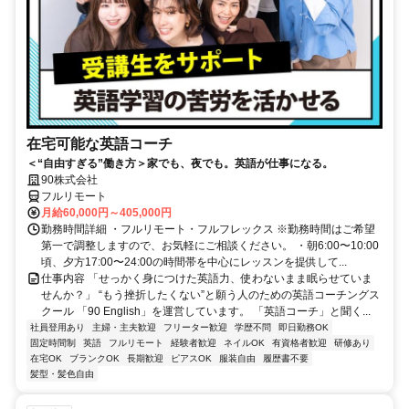
在宅可能な英語コーチ
＜“自由すぎる”働き方＞家でも、夜でも。英語が仕事になる。
90株式会社
フルリモート
月給60,000円～405,000円
勤務時間詳細 ・フルリモート・フルフレックス ※勤務時間はご希望
第一で調整しますので、お気軽にご相談ください。 ・朝6:00〜10:00
頃、夕方17:00〜24:00の時間帯を中心にレッスンを提供して...
仕事内容 「せっかく身につけた英語力、使わないまま眠らせていま
せんか？」 “もう挫折したくない”と願う人のための英語コーチングス
クール 「90 English」を運営しています。 「英語コーチ」と聞く...
社員登用あり
主婦・主夫歓迎
フリーター歓迎
学歴不問
即日勤務OK
固定時間制
英語
フルリモート
経験者歓迎
ネイルOK
有資格者歓迎
研修あり
在宅OK
ブランクOK
長期歓迎
ピアスOK
服装自由
履歴書不要
髪型・髪色自由