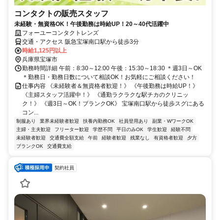
コンタクトの販売スタッフ
未経験・無資格OK！午後勤務は時給UP！20～40代活躍中
フォーユーコンタクトレンズ
交通・アクセス 阪急宝塚南口駅から徒歩3分
時給1,125円以上
兵庫県宝塚市
勤務時間詳細 午前：8:30～12:00 午後：15:30～18:30 ＊週3日～OK
＊勤務日・勤務日数について相談OK！お気軽にご相談ください！
仕事内容 《未経験者＆無資格者歓迎！》 《午後勤務は時給UP！》
《主婦スタッフ活躍中！》 《通勤ラクラクな駅チカのクリニッ
ク！》 《週3日～OK！ブランクOK》 宝塚南口駅から徒歩スグにある
コン...
制服あり
業界未経験者歓迎
扶養内勤務OK
社員登用あり
副業・WワークOK
主婦・主夫歓迎
フリーター歓迎
学歴不問
平日のみOK
学生歓迎
経験不問
未経験者歓迎
交通費全額支給
午前
経験者歓迎
残業なし
有資格者歓迎
夕方
ブランクOK
交通費支給
契約社員