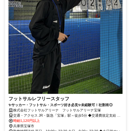
フットサルレフリースタッフ
✨サッカー・フットサル・スポーツ好き必見✨未経験可！社割有◎
株式会社フットサルアリーナ フットサルアリーナ宝塚
交通・アクセス JR・阪急「宝塚」駅～徒歩5分 ◆交通費規定支給 ◆
車通勤可
時給1,120円以上
兵庫県宝塚市