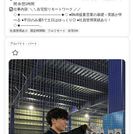
間 休憩1時間
仕事内容: ＼＼在宅型リモートワーク ／／
◇★───────────────★◇ ●BtoB提案営業の基礎～実践が学
べる ●平日のみ週5で土日はゆっくり◎ ●社員登用実績あり！
◇★───────...
社員登用あり
固定時間制
フルリモート
在宅OK
アルバイト・パート