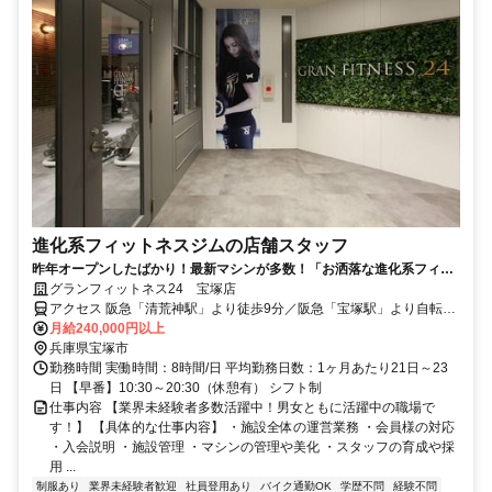
進化系フィットネスジムの店舗スタッフ
昨年オープンしたばかり！最新マシンが多数！「お洒落な進化系フィッ
トネスジム」で社員募集！未経験歓迎！
グランフィットネス24 宝塚店
アクセス 阪急「清荒神駅」より徒歩9分／阪急「宝塚駅」より自転車
で5分
月給240,000円以上
兵庫県宝塚市
勤務時間 実働時間：8時間/日 平均勤務日数：1ヶ月あたり21日～23
日 【早番】10:30～20:30（休憩有） シフト制
仕事内容 【業界未経験者多数活躍中！男女ともに活躍中の職場で
す！】 【具体的な仕事内容】 ・施設全体の運営業務 ・会員様の対応
・入会説明 ・施設管理 ・マシンの管理や美化 ・スタッフの育成や採
用 ...
制服あり
業界未経験者歓迎
社員登用あり
バイク通勤OK
学歴不問
経験不問