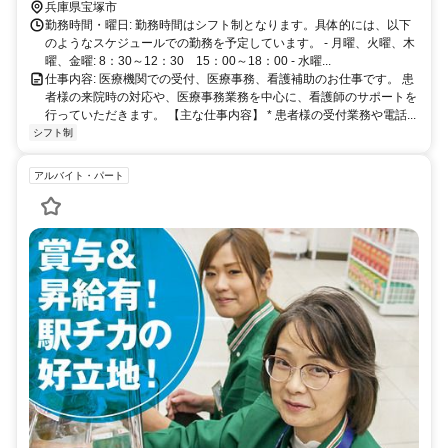
な立地ですので、ぜひご応募ください。
兵庫県宝塚市
勤務時間・曜日: 勤務時間はシフト制となります。具体的には、以下
のようなスケジュールでの勤務を予定しています。 - 月曜、火曜、木
曜、金曜: 8：30～12：30 15：00～18：00 - 水曜...
仕事内容: 医療機関での受付、医療事務、看護補助のお仕事です。 患
者様の来院時の対応や、医療事務業務を中心に、看護師のサポートを
行っていただきます。 【主な仕事内容】 * 患者様の受付業務や電話...
シフト制
アルバイト・パート