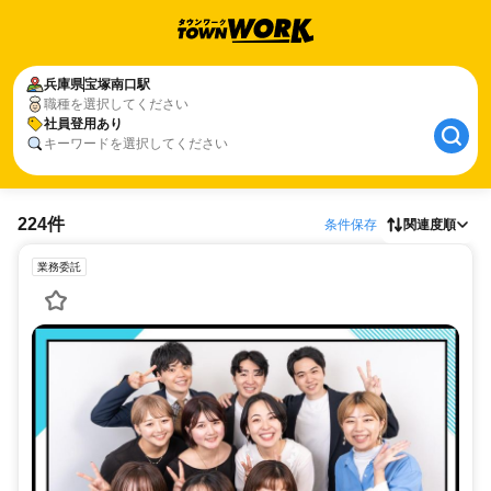
兵庫県
宝塚南口駅
職種を選択してください
社員登用あり
キーワードを選択してください
224件
条件保存
関連度順
業務委託