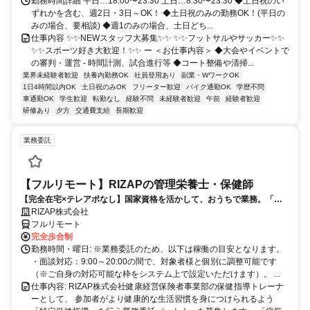
勤務時間詳細 平日…18:00〜23:30 土日…8:30〜23:30 ◆土日祝のい
ずれかを含む、週2日・3日～OK！ ◆土日祝のみの勤務OK！(平日の
みの場合、要相談) ◆週1のみの場合、土日どち...
仕事内容 ✨✨NEWスタッフ大募集✨✨ ✨✨フットサルやサッカー✨✨
✨✨スポーツ好き大歓迎！✨✨ ー ＜お仕事内容＞ ◆大会やイベントで
の審判・運営 - 時間計測、試合進行等 ◆コート整備や清掃...
業界未経験者歓迎
扶養内勤務OK
社員登用あり
副業・WワークOK
1日4時間以内OK
土日祝のみOK
フリーター歓迎
バイク通勤OK
学歴不問
車通勤OK
学生歓迎
転勤なし
経験不問
未経験者歓迎
午前
経験者歓迎
研修あり
夕方
交通費支給
長期歓迎
業務委託
【フルリモート】RIZAPの管理栄養士・保健師
【完全在宅×テレアポなし】国家資格を活かして、おうちで業務。「も
う一つの安心」を。主婦・Wワーカー活躍中！「平日の日中だけ」「夕
RIZAP株式会社
方以降の数時間だけ」など、生活リズムに合わせた時間調整が可能で
フルリモート
す。1件ごとの成果報酬型だから、頑張った分だけ手応えのある収入
完全歩合制
に。充実のサポート体制で、安心の在宅ワークを始めませんか？
勤務時間・曜日: ※業務委託のため、以下は稼働の目安となります。
・面談対応：9:00～20:00の間で、対象者様と個別に調整可能です
（※ご自身の対応可能な枠をシステム上で設定いただけます）。 ...
仕事内容: RIZAP株式会社健康経営保険者事業部の保健指導トレーナ
ーとして、 参加者がより健康的な生活習慣を身につけられるよう