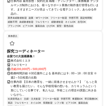
仕事内容 雇用形態：契約社員 職種：ディレクター 〇業務概要 デジタ
ルマンガ制作における、様々なサポート業務の制作進行管理を行いま
す。 ますますニーズが高まってきている電子コミック。あらゆる作
品の...
業界未経験者歓迎
副業・WワークOK
フリーター歓迎
学歴不問
固定時間制
経験不問
未経験者歓迎
フルリモート
経験者歓迎
ネイルOK
在宅OK
ブランクOK
ピアスOK
服装自由
ひげOK
髪型・髪色自由
業務委託
探究コーディネーター
全国での大規模募集！
株式会社ミエタ
フルリモート
月給200,000円～500,000円
勤務時間詳細 ※対応案件による 基本的には 9：00～18：00 目安 ※
週2～5日程度の出勤
仕事内容 【日本の教育を、一緒に前進させませんか？】 「もっと良
い教育を届けたい」 そんな学校現場の想いを、カリキュラムという
形にしていく仕事です。 私たちは、学校ごとの理念や課題に向き合
いながら...
社員登用あり
主婦・主夫歓迎
フリーター歓迎
学歴不問
車通勤OK
即日勤務OK
英語
フルリモート
ネイルOK
長期歓迎
シフト制
ピアスOK
服装自由