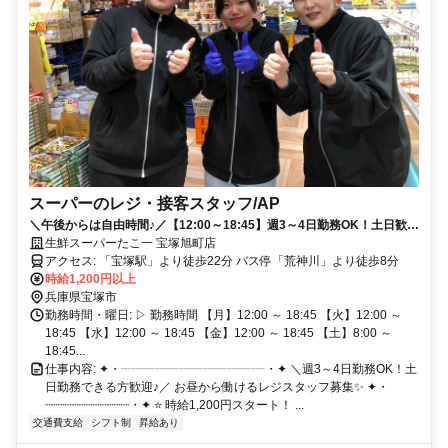
スーパーのレジ・接客スタッフ/AP
＼午後からは自由時間♪／【12:00～18:45】週3～4日勤務OK！土日歓迎
のレジスタッフ募集★
生鮮スーパーたこ一 宝塚旭町店
アクセス: 「宝塚駅」より徒歩22分 バス停「荒神川」より徒歩8分
時給1,200円以上
兵庫県宝塚市
勤務時間・曜日: ▷ 勤務時間 【月】12:00 ～ 18:45 【火】12:00 ～
18:45 【水】12:00 ～ 18:45 【金】12:00 ～ 18:45 【土】8:00 ～
18:45...
仕事内容: ✦・┈┈┈┈┈┈┈┈┈┈┈┈・✦ ＼週3～4日勤務OK！土
日勤務できる方歓迎♪／ お昼から働けるレジスタッフ募集✨ ✦・
┈┈┈┈┈┈┈┈┈┈┈┈・✦ ⭐️ 時給1,200円スタート！ ...
交通費支給
シフト制
昇給あり