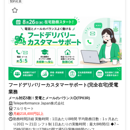
契約社員
フードデリバリーカスタマーサポート(完全在宅)受電
業務
メール対応5割！受電とメールのバランス◎(TP03R)
Teleperformance Japan株式会社
フルリモート
月給218,400円以上
勤務時間詳細 実働時間：1日あたり8時間 平均勤務日数：1ヶ月あた
り20日 〜 21日 シフト制 1日あたりの実働時間：最大8時間/日 ◆7～
25時(可能な方は27時)の間で週5日/実働8時間のシフ...