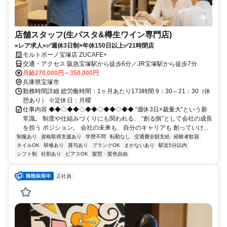
店舗スタッフ(生パスタ&樽生ワイン専門店)
«レア求人»✅週休3日制×年休150日以上✅21時閉店
モルトボーノ宝塚店 ZUCAFE+
交通・アクセス 阪急宝塚駅から徒歩6分／JR宝塚駅から徒歩7分
月給270,000円～350,000円
兵庫県宝塚市
勤務時間詳細 総労働時間：1ヶ月あたり173時間 9：30～21：30（休
憩あり） ※定休日：月曜
仕事内容 ◆◆◇◆◆◇◆◆◇◆◆◇◆◆ “週休3日×裁量大”という新
常識。 制度や仕組みづくりにも関われる、 “創る側”として会社の成長
を担う ポジション。 会社の未来も、自分のキャリアも 創っていけ...
制服あり
資格取得支援あり
学歴不問
転勤なし
交通費全額支給
経験者歓迎
ネイルOK
研修あり
賞与あり
ブランクOK
まかないあり
駅近5分以内
シフト制
社割あり
ピアスOK
髪型・髪色自由
正社員