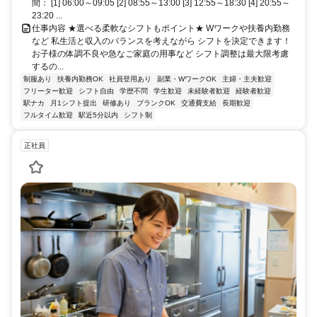
間： [1] 06:00～09:05 [2] 08:55～13:00 [3] 12:55～18:30 [4] 20:55～
23:20 ...
仕事内容 ★選べる柔軟なシフトもポイント★ Wワークや扶養内勤務
など 私生活と収入のバランスを考えながら シフトを決定できます！
お子様の体調不良や急なご家庭の用事など シフト調整は最大限考慮
するの...
制服あり
扶養内勤務OK
社員登用あり
副業・WワークOK
主婦・主夫歓迎
フリーター歓迎
シフト自由
学歴不問
学生歓迎
未経験者歓迎
経験者歓迎
駅ナカ
月1シフト提出
研修あり
ブランクOK
交通費支給
長期歓迎
フルタイム歓迎
駅近5分以内
シフト制
正社員