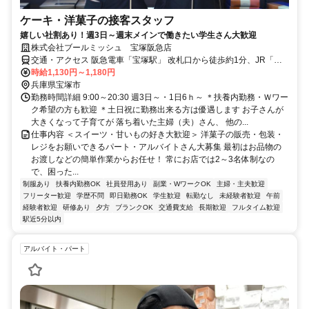
ケーキ・洋菓子の接客スタッフ
嬉しい社割あり！週3日～週末メインで働きたい学生さん大歓迎
株式会社ブールミッシュ 宝塚阪急店
交通・アクセス 阪急電車「宝塚駅」 改札口から徒歩約1分、JR「宝
塚駅」から徒歩約3分
時給1,130円～1,180円
兵庫県宝塚市
勤務時間詳細 9:00～20:30 週3日～・1日6ｈ～ ＊扶養内勤務・Ｗワー
ク希望の方も歓迎 ＊土日祝に勤務出来る方は優遇します お子さんが
大きくなって子育てが 落ち着いた主婦（夫）さん、 他の...
仕事内容 ＜スイーツ・甘いもの好き大歓迎＞ 洋菓子の販売・包装・
レジをお願いできるパート・アルバイトさん大募集 最初はお品物の
お渡しなどの簡単作業からお任せ！ 常にお店では2～3名体制なの
で、困った...
制服あり
扶養内勤務OK
社員登用あり
副業・WワークOK
主婦・主夫歓迎
フリーター歓迎
学歴不問
即日勤務OK
学生歓迎
転勤なし
未経験者歓迎
午前
経験者歓迎
研修あり
夕方
ブランクOK
交通費支給
長期歓迎
フルタイム歓迎
駅近5分以内
アルバイト・パート