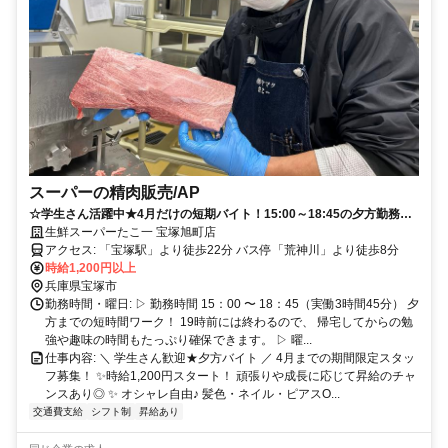
スーパーの精肉販売/AP
☆学生さん活躍中★4月だけの短期バイト！15:00～18:45の夕方勤務◎
週2日～OK＆曜日自由♪スーパー精肉販売
生鮮スーパーたこ一 宝塚旭町店
アクセス: 「宝塚駅」より徒歩22分 バス停「荒神川」より徒歩8分
時給1,200円以上
兵庫県宝塚市
勤務時間・曜日: ▷ 勤務時間 15：00 〜 18：45（実働3時間45分） 夕
方までの短時間ワーク！ 19時前には終わるので、 帰宅してからの勉
強や趣味の時間もたっぷり確保できます。 ▷ 曜...
仕事内容: ＼ 学生さん歓迎★夕方バイト ／ 4月までの期間限定スタッ
フ募集！ ✨時給1,200円スタート！ 頑張りや成長に応じて昇給のチャ
ンスあり◎ ✨ オシャレ自由♪ 髪色・ネイル・ピアスO...
交通費支給
シフト制
昇給あり