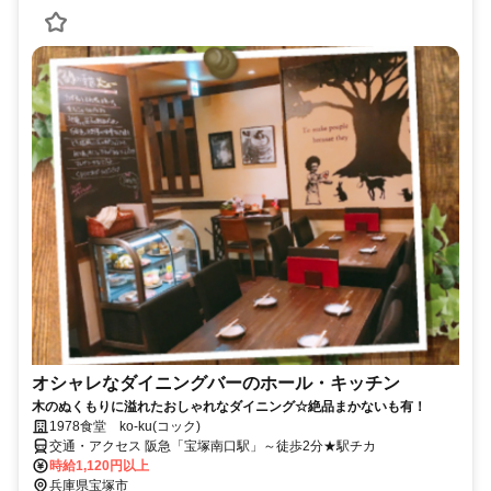
オシャレなダイニングバーのホール・キッチン
木のぬくもりに溢れたおしゃれなダイニング☆絶品まかないも有！
1978食堂 ko-ku(コック)
交通・アクセス 阪急「宝塚南口駅」～徒歩2分★駅チカ
時給1,120円以上
兵庫県宝塚市