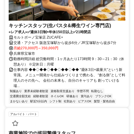
キッチンスタッフ(生パスタ&樽生ワイン専門店)
«レア求人»✅週休3日制×年休150日以上✅21時閉店
モルトボーノ宝塚店 ZUCAFE+
交通・アクセス 阪急宝塚駅から徒歩6分／JR宝塚駅から徒歩7分
月給270,000円～350,000円
兵庫県宝塚市
勤務時間詳細 総労働時間：1ヶ月あたり173時間 9：30～21：30（休
憩あり） ※定休日：月曜
仕事内容 ◆◆◇◆◆◇◆◆◇◆◆◇◆◆ “週休3日×裁量大”という新
常識。 メニュー開発から仕組みづくりまで携わる、 “創る側”として料
理人のその先へ。 会社の未来も、自分のキャリアも 創っていける
場...
制服あり
業界未経験者歓迎
資格取得支援あり
学歴不問
転勤なし
交通費全額支給
経験者歓迎
ネイルOK
研修あり
賞与あり
ブランクOK
まかないあり
駅近5分以内
シフト制
社割あり
ピアスOK
髪型・髪色自由
アルバイト・パート
商業施設での巡回警備スタッフ