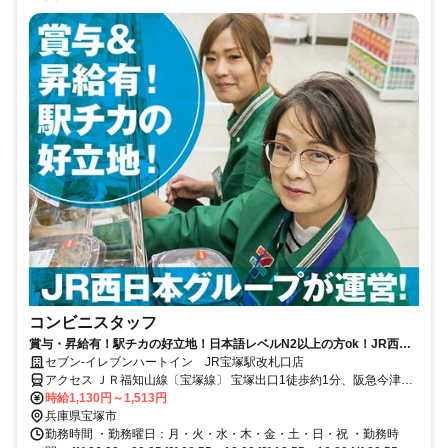
コンビニスタッフ
賞与・昇給有！駅チカの好立地！日本語レベルN2以上の方ok！JR西日
本グループ会社運営で安定度抜群！
セブン-イレブンハートイン JR宝塚駅改札口店
アクセス ＪＲ福知山線〔宝塚線〕 宝塚出口1徒歩約1分、阪急今津線
宝塚徒歩約1分、阪急宝塚本線 宝塚徒歩約1分
時給1,130円～1,513円
兵庫県宝塚市
勤務時間 ・勤務曜日：月・火・水・木・金・土・日・祝 ・勤務時