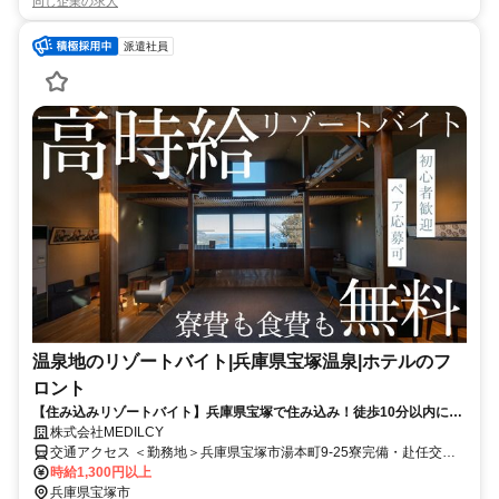
同じ企業の求人
派遣社員
温泉地のリゾートバイト|兵庫県宝塚温泉|ホテルのフ
ロント
【住み込みリゾートバイト】兵庫県宝塚で住み込み！徒歩10分以内にコ
ンビニ・スーパーも周辺環境充実！
株式会社MEDILCY
交通アクセス ＜勤務地＞兵庫県宝塚市湯本町9-25寮完備・赴任交通
費支給！◆寮完備◆日払い最大90％対応◆最短"当日"にお仕事ご紹介
時給1,300円以上
兵庫県宝塚市