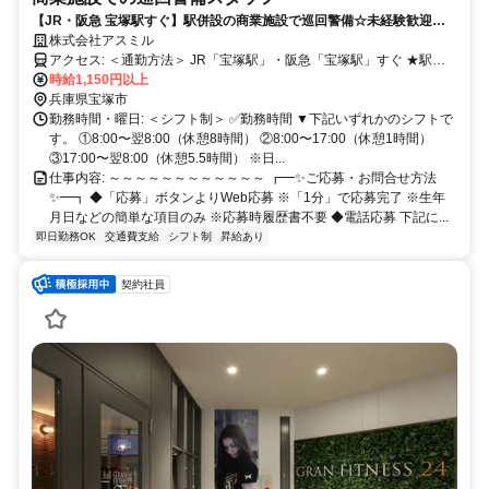
【JR・阪急 宝塚駅すぐ】駅併設の商業施設で巡回警備☆未経験歓迎・
週3日〜OK！長期で安定勤務◎
株式会社アスミル
アクセス: ＜通勤方法＞ JR「宝塚駅」・阪急「宝塚駅」すぐ ★駅併
設の商業施設で通勤ラクラク ★交通費実費支給
時給1,150円以上
兵庫県宝塚市
勤務時間・曜日: ＜シフト制＞ ✅勤務時間 ▼下記いずれかのシフトで
す。 ①8:00〜翌8:00（休憩8時間） ②8:00〜17:00（休憩1時間）
③17:00〜翌8:00（休憩5.5時間） ※日...
仕事内容: ～～～～～～～～～～～～ ┏━✨ご応募・お問合せ方法
✨━┓ ◆「応募」ボタンよりWeb応募 ※「1分」で応募完了 ※生年
月日などの簡単な項目のみ ※応募時履歴書不要 ◆電話応募 下記に...
即日勤務OK
交通費支給
シフト制
昇給あり
契約社員