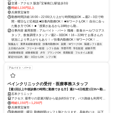
交通・アクセス 阪急｢宝塚南口｣駅徒歩3分
時給1,130円以上
兵庫県宝塚市
勤務時間詳細 16:00～22:00/入り上がり時間相談OK →週2～3日で時
間・曜日など応相談 ■扶養内勤務OK！ ■ＷワークもOK！ 自分に合っ
た働き方でOK！ ■「授業があるから18時から勤...
仕事内容 雇用形態：アルバイト・パート 職種：飲食ホール/フロアス
タッフ、飲食調理スタッフ ✅週2～3回OK！16～22時で お客さんの
状況により早上がりもあり！ ✅扶養内勤務OK！WワークOK！ ...
制服あり
業界未経験者歓迎
扶養内勤務OK
副業・WワークOK
隔週シフト提出
土日祝のみOK
フリーター歓迎
シフト自由
学歴不問
学生歓迎
経験不問
未経験者歓迎
経験者歓迎
夕方
ブランクOK
長期歓迎
フルタイム歓迎
駅近5分以内
週2・3日からOK
シフト制
アルバイト・パート
ペインクリニックの受付・医療事務スタッフ
【週1回以上午後診療の時間に勤務できる方】週2〜4日程度1日3h〜勤務
OK｜子育てとの両立OK｜扶養内勤務OK
石本クリニック
アクセス: 最寄りの逆瀬川駅から徒歩約5分です。バス路線も利用可能
で、逆瀬川駅停留所からは徒歩5分でアクセスできます。通勤に便利
時給1,150円～1,250円
な立地ですので、ぜひご応募ください。
兵庫県宝塚市
勤務時間・曜日: 勤務時間はシフト制となります。具体的には、以下