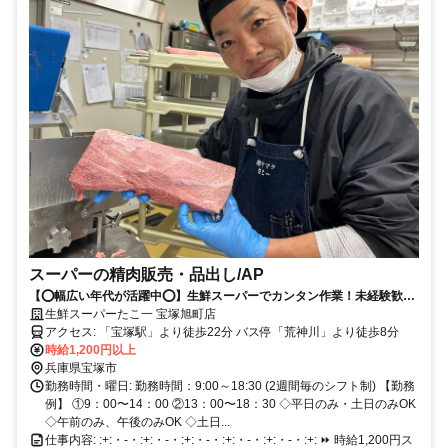
スーパーの精肉販売・品出し/AP
【⭕️幅広い年代が活躍中⭕️】生鮮スーパーでカンタン作業！未経験歓迎
⭐柔軟シフトで働きやすさもバツグン♪
生鮮スーパーたこ一 宝塚旭町店
アクセス: 「宝塚駅」より徒歩22分 バス停「荒神川」より徒歩8分
時給1,200円以上
兵庫県宝塚市
勤務時間・曜日: 勤務時間：9:00～18:30 (2週間毎のシフト制) 【勤務
例】 ①9：00〜14：00 ②13：00〜18：30 ◇平日のみ・土日のみOK
◇午前のみ、午後のみOK ◇土日...
仕事内容: :+:・-・:+:・-・:+:・-・:+:・-・:+:・-・:+: ⏩️ 時給1,200円ス