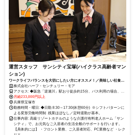
運営スタッフ サンシティ宝塚(ハイクラス高齢者マン
ション)
ワークライフバランスを大切にしたい方にオススメ！／美味しい社食・
ベネフィットワン採用など充実した福利厚生
株式会社ハーフ・センチュリー・モア
アクセス: ◆阪急「逆瀬川」駅おり徒歩約15分、バス利用の場合、1
番乗り場「光が丘北」行バス約6分、「野上5丁目」バス停下車、徒歩
月給233,000円以上
約4分
兵庫県宝塚市
勤務時間・曜日: ◆日勤 8:30～17:30(休憩60分) ※シフトパターンに
よる変形労働時間制 残業ほぼなし／定時退勤が基本。
仕事内容: 高級リゾートホテルのような介護付有料老人ホーム「サン
シティ」で、お元気なご入居者の生活全般のサポートを行います。
【具体的には】 ・フロント業務、ご入居者対応、PC業務など ・レク
リエ...