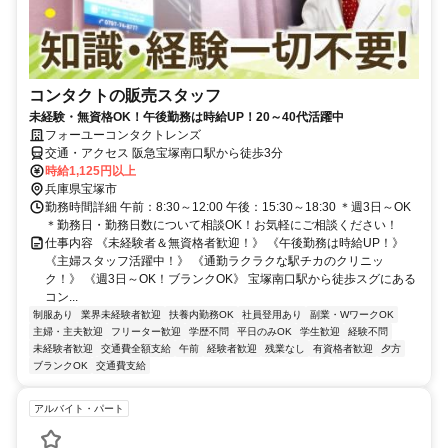
コンタクトの販売スタッフ
未経験・無資格OK！午後勤務は時給UP！20～40代活躍中
フォーユーコンタクトレンズ
交通・アクセス 阪急宝塚南口駅から徒歩3分
時給1,125円以上
兵庫県宝塚市
勤務時間詳細 午前：8:30～12:00 午後：15:30～18:30 ＊週3日～OK
＊勤務日・勤務日数について相談OK！お気軽にご相談ください！
仕事内容 《未経験者＆無資格者歓迎！》 《午後勤務は時給UP！》
《主婦スタッフ活躍中！》 《通勤ラクラクな駅チカのクリニッ
ク！》 《週3日～OK！ブランクOK》 宝塚南口駅から徒歩スグにある
コン...
制服あり
業界未経験者歓迎
扶養内勤務OK
社員登用あり
副業・WワークOK
主婦・主夫歓迎
フリーター歓迎
学歴不問
平日のみOK
学生歓迎
経験不問
未経験者歓迎
交通費全額支給
午前
経験者歓迎
残業なし
有資格者歓迎
夕方
ブランクOK
交通費支給
アルバイト・パート