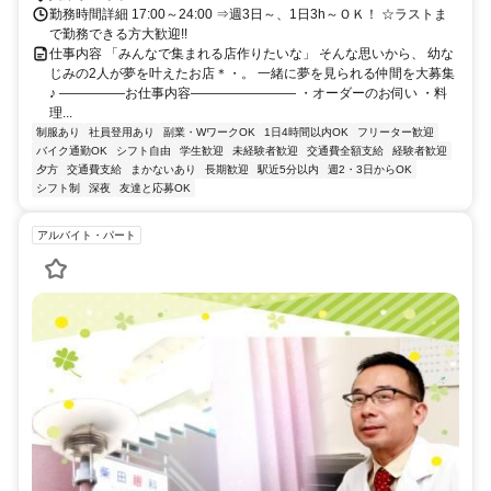
勤務時間詳細 17:00～24:00 ⇒週3日～、1日3h～ＯＫ！ ☆ラストま
で勤務できる方大歓迎!!
仕事内容 「みんなで集まれる店作りたいな」 そんな思いから、 幼な
じみの2人が夢を叶えたお店＊・。 一緒に夢を見られる仲間を大募集
♪ ―――――お仕事内容―――――――― ・オーダーのお伺い ・料
理...
制服あり
社員登用あり
副業・WワークOK
1日4時間以内OK
フリーター歓迎
バイク通勤OK
シフト自由
学生歓迎
未経験者歓迎
交通費全額支給
経験者歓迎
夕方
交通費支給
まかないあり
長期歓迎
駅近5分以内
週2・3日からOK
シフト制
深夜
友達と応募OK
アルバイト・パート