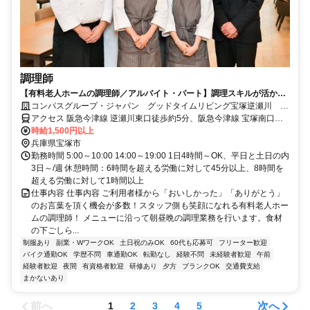
調理師
【有料老人ホームの調理師／アルバイト・パート】調理スキルが活かせ
る環境です♪シフト相談可！
コンパスグループ・ジャパン グッドタイムリビング宝塚逆瀬川
39445_p
アクセス 阪急今津線 逆瀬川東口徒歩約5分、阪急今津線 宝塚南口出
口1徒歩約12分、阪急今津線 小林（兵庫県）東口徒歩約17分
時給1,500円以上
兵庫県宝塚市
勤務時間 5:00～10:00 14:00～19:00 1日4時間～OK、平日と土日の内
3日～/週 休憩時間：6時間を超える労働に対して45分以上、8時間を
超える労働に対して1時間以上
仕事内容 仕事内容 ご利用者様から「おいしかった」「ありがとう」
のお言葉を頂く機会が多数！スタッフ側も笑顔になれる有料老人ホー
ムの調理師！ メニューに沿って朝昼晩の調理業務を行います。食材
の下ごしら...
制服あり
副業・WワークOK
土日祝のみOK
60代も応募可
フリーター歓迎
バイク通勤OK
学歴不問
車通勤OK
転勤なし
経験不問
未経験者歓迎
午前
経験者歓迎
夜間
有資格者歓迎
研修あり
夕方
ブランクOK
交通費支給
まかないあり
前へ
次へ
1
2
3
4
5