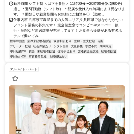
勤務時間 シフト制 ＜以下を参照＞ 11時00分〜20時00分(休憩60分)
通し ＊週5日勤務（シフト制） ＊配属や受け入れ時期により異なりま
す。 ＊開始日や就業期間もお気軽にご相談を〇 【勤務...
仕事内容 兵庫県宝塚温泉での人気エリア彡 兵庫県ではなかなかない
フロント業務の募集です！ 完全個室寮でコンビニやスーパー・銀
行・病院など周辺環境が充実してます！ お食事も提供がある有名ホ
テルで働いてみ...
標準中国語
業界未経験者歓迎
飲食割引あり
主婦・主夫歓迎
長期
フリーター歓迎
社会保険あり
シフト自由
大量募集
学歴不問
期間限定
即日勤務OK
英語
未経験者歓迎
住宅手当あり
交通費全額支給
経験者歓迎
即日払いOK
有資格者歓迎
食費補助あり
アルバイト・パート