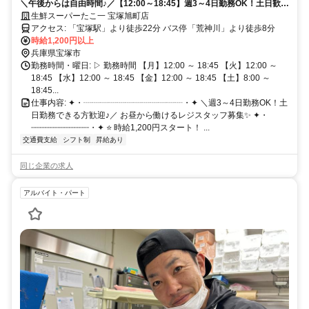
＼午後からは自由時間♪／【12:00～18:45】週3～4日勤務OK！土日歓迎
のレジスタッフ募集★
生鮮スーパーたこ一 宝塚旭町店
アクセス: 「宝塚駅」より徒歩22分 バス停「荒神川」より徒歩8分
時給1,200円以上
兵庫県宝塚市
勤務時間・曜日: ▷ 勤務時間 【月】12:00 ～ 18:45 【火】12:00 ～
18:45 【水】12:00 ～ 18:45 【金】12:00 ～ 18:45 【土】8:00 ～
18:45...
仕事内容: ✦・┈┈┈┈┈┈┈┈┈┈┈┈・✦ ＼週3～4日勤務OK！土
日勤務できる方歓迎♪／ お昼から働けるレジスタッフ募集✨ ✦・
┈┈┈┈┈┈┈┈┈┈┈┈・✦ ⭐️ 時給1,200円スタート！ ...
交通費支給
シフト制
昇給あり
同じ企業の求人
アルバイト・パート