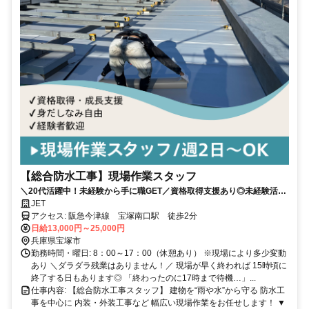
【総合防水工事】現場作業スタッフ
＼20代活躍中！未経験から手に職GET／資格取得支援あり◎未経験活躍
中◎防水・内装・外装など幅広い技術を学べる環境です！
JET
アクセス: 阪急今津線 宝塚南口駅 徒歩2分
日給13,000円～25,000円
兵庫県宝塚市
勤務時間・曜日: 8：00～17：00（休憩あり） ※現場により多少変動
あり ＼ダラダラ残業はありません！／ 現場が早く終われば 15時頃に
終了する日もあります◎ 「終わったのに17時まで待機…」...
仕事内容: 【総合防水工事スタッフ】 建物を“雨や水”から守る 防水工
事を中心に 内装・外装工事など 幅広い現場作業をお任せします！ ▼