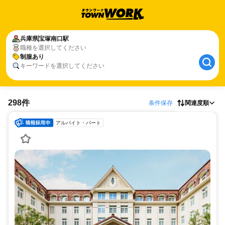
兵庫県
宝塚南口駅
職種を選択してください
制服あり
キーワードを選択してください
298件
条件保存
関連度順
アルバイト・パート