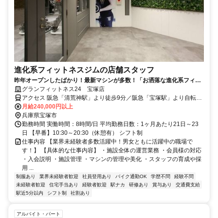
進化系フィットネスジムの店舗スタッフ
昨年オープンしたばかり！最新マシンが多数！「お洒落な進化系フィッ
トネスジム」で社員募集！未経験歓迎！
グランフィットネス24 宝塚店
アクセス 阪急「清荒神駅」より徒歩9分／阪急「宝塚駅」より自転車
で5分
月給240,000円以上
兵庫県宝塚市
勤務時間 実働時間：8時間/日 平均勤務日数：1ヶ月あたり21日～23
日 【早番】10:30～20:30（休憩有） シフト制
仕事内容 【業界未経験者多数活躍中！男女ともに活躍中の職場で
す！】 【具体的な仕事内容】 ・施設全体の運営業務 ・会員様の対応
・入会説明 ・施設管理 ・マシンの管理や美化 ・スタッフの育成や採
用 ...
制服あり
業界未経験者歓迎
社員登用あり
バイク通勤OK
学歴不問
経験不問
未経験者歓迎
住宅手当あり
経験者歓迎
駅ナカ
研修あり
賞与あり
交通費支給
駅近5分以内
シフト制
社割あり
アルバイト・パート