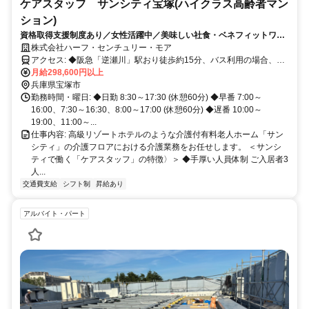
ケアスタッフ サンシティ宝塚(ハイクラス高齢者マン
ション)
資格取得支援制度あり／女性活躍中／美味しい社食・ベネフィットワン
採用など充実した福利厚生
株式会社ハーフ・センチュリー・モア
アクセス: ◆阪急「逆瀬川」駅おり徒歩約15分、バス利用の場合、1
番乗り場「光が丘北」行バス約6分、「野上5丁目」バス停下車、徒歩
月給298,600円以上
約4分
兵庫県宝塚市
勤務時間・曜日: ◆日勤 8:30～17:30 (休憩60分) ◆早番 7:00～
16:00、7:30～16:30、8:00～17:00 (休憩60分) ◆遅番 10:00～
19:00、11:00～...
仕事内容: 高級リゾートホテルのような介護付有料老人ホーム「サン
シティ」の介護フロアにおける介護業務をお任せします。 ＜サンシ
ティで働く「ケアスタッフ」の特徴〉＞ ◆手厚い人員体制 ご入居者3
人...
交通費支給
シフト制
昇給あり
アルバイト・パート