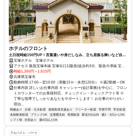
ホテルのフロント
土日祝時給150円UP！言葉遣いや身だしなみ、立ち居振る舞いなど自分
磨きにも繋がるホテルスタッフです
宝塚ホテル 宝塚ホテル
アクセス 阪急宝塚本線 宝塚出口1(阪急)徒歩約3分、阪急今津線 宝塚
出口1(阪急)徒歩約3分、ＪＲ福知山線〔宝塚線〕 宝塚出口1(阪急)徒
時給1,300円～1,625円
歩約3分 阪急宝塚駅より徒歩約4分、JR宝塚駅より徒歩約7分
兵庫県宝塚市
勤務時間 17:00～翌10:00（実働15Ｈ・休憩120分） ※週2勤務～OK
仕事内容 詳しいお仕事内容 キャッシャー(会計業務)を中心に、フロン
トカウンタ―でのお客様対応、チェックイン・チェックアウト等 ※
丁寧な指導でしっかりあなたをサポートします！ お仕事のやりがい
宿泊...
制服あり
主婦・主夫歓迎
資格取得支援あり
フリーター歓迎
学歴不問
学生歓迎
未経験者歓迎
ブランクOK
交通費支給
長期歓迎
駅近5分以内
週2・3日からOK
シフト制
社割あり
週4日以上OK
アルバイト・パート