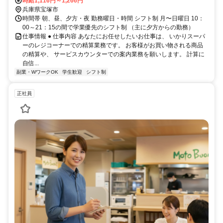
時給1,116円～1,266円
兵庫県宝塚市
時間帯 朝、昼、夕方・夜 勤務曜日・時間 シフト制 月〜日曜日 10：
00～21：15の間で学業優先のシフト制 （主に夕方からの勤務）
仕事情報 ● 仕事内容 あなたにお任せしたいお仕事は、 いかりスーパ
ーのレジコーナーでの精算業務です。 お客様がお買い物される商品
の精算や、 サービスカウンターでの案内業務を願いします。 計算に
自信...
副業・WワークOK
学生歓迎
シフト制
正社員