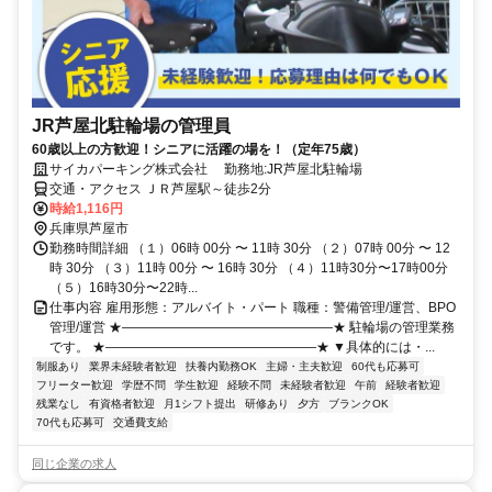
JR芦屋北駐輪場の管理員
60歳以上の方歓迎！シニアに活躍の場を！（定年75歳）
サイカパーキング株式会社 勤務地:JR芦屋北駐輪場
交通・アクセス ＪＲ芦屋駅～徒歩2分
時給1,116円
兵庫県芦屋市
勤務時間詳細 （１）06時 00分 〜 11時 30分 （２）07時 00分 〜 12
時 30分 （３）11時 00分 〜 16時 30分 （４）11時30分〜17時00分
（５）16時30分〜22時...
仕事内容 雇用形態：アルバイト・パート 職種：警備管理/運営、BPO
管理/運営 ★――――――――――――――――★ 駐輪場の管理業務
です。 ★――――――――――――――――★ ▼具体的には・...
制服あり
業界未経験者歓迎
扶養内勤務OK
主婦・主夫歓迎
60代も応募可
フリーター歓迎
学歴不問
学生歓迎
経験不問
未経験者歓迎
午前
経験者歓迎
残業なし
有資格者歓迎
月1シフト提出
研修あり
夕方
ブランクOK
70代も応募可
交通費支給
同じ企業の求人