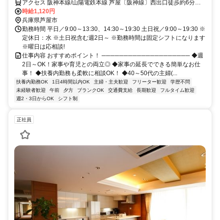
アクセス 阪神本線/山陽電鉄本線 芦屋〔阪神線〕西出口徒歩約6分、
阪急神戸本線 芦屋川南出口徒歩約8分、ＪＲ東海道本線 芦屋〔ＪＲ〕
時給1,120円
南口徒歩約10分
兵庫県芦屋市
勤務時間 平日／9:00～13:30、14:30～19:30 土日祝／9:00～19:30 ※
定休日：水 ※土日祝含む週2日～ ※勤務時間は固定シフトになります
※曜日は応相談!
仕事内容 おすすめポイント！ ──────────────────── ◆週
2日～OK！家事や育児との両立◎ ◆家事の延長でできる簡単なお仕
事！ ◆扶養内勤務も柔軟に相談OK！ ◆40～50代の主婦(...
扶養内勤務OK
1日4時間以内OK
主婦・主夫歓迎
フリーター歓迎
学歴不問
未経験者歓迎
午前
夕方
ブランクOK
交通費支給
長期歓迎
フルタイム歓迎
週2・3日からOK
シフト制
正社員