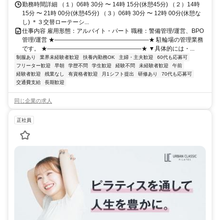
勤務時間詳細 （１）06時 30分 〜 14時 15分(休憩45分) （２）14時
15分 〜 21時 00分(休憩45分) （３）06時 30分 〜 12時 00分(休憩な
し) ＊３交替ローテーシ...
仕事内容 雇用形態：アルバイト・パート 職種：警備管理/運営、BPO
管理/運営 ★――――――――――――――――★ 駐輪場の管理業務
です。 ★――――――――――――――――★ ▼具体的には・...
制服あり
業界未経験者歓迎
扶養内勤務OK
主婦・主夫歓迎
60代も応募可
フリーター歓迎
早朝
学歴不問
学生歓迎
経験不問
未経験者歓迎
午前
経験者歓迎
残業なし
有資格者歓迎
月1シフト提出
研修あり
70代も応募可
交通費支給
長期歓迎
同じ企業の求人
正社員