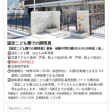
認定こども園での調理員
【認定こども園での調理員】資格・経験不問◎週5日☆15:30時迄！処遇
改善30,000円を毎月支給
認定こども園 はなえみ保育園
交通アクセス 阪神「芦屋」駅より徒歩5分 JR「芦屋」駅より徒歩17
分 阪神「打出」駅より徒歩17分
時給1,200円以上
兵庫県芦屋市
勤務曜日・時間 8:00～15:30（休憩60分） ※週5日勤務できる方 ※3
週間に1回程度、土曜勤務できる方歓迎
募集要項 職種 認定こども園での調理員 雇用形態 パート 仕事内容
『認定こども園 はなえみ保育園』で 子どもたちに提供する給食の調
理をお任せします。 0歳児～5歳児までが在園している当園では ...
制服あり
社員登用あり
主婦・主夫歓迎
社会保険あり
即日勤務OK
経験者歓迎
制服貸与
ブランクOK
交通費支給
シフト制
アルバイト・パート