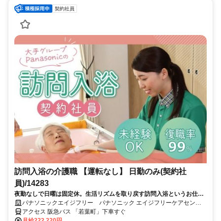
契約社員
訪問入浴の介護職 【運転なし】 日勤のみ(契約社
員)/14283
夜勤なしで日曜は固定休。生活リズムを取り戻す訪問入浴というお仕
事。未経験でも大丈夫。専任トレーナーがあなたのペースに合わせ優し
パナソニックエイジフリー パナソニック エイジフリーケアセンタ
く教えます。従業員専用駐車場あり・車通勤可
ー芦屋浜・訪問入浴
アクセス 阪急バス 「若葉町」下車すぐ
月給222,220円