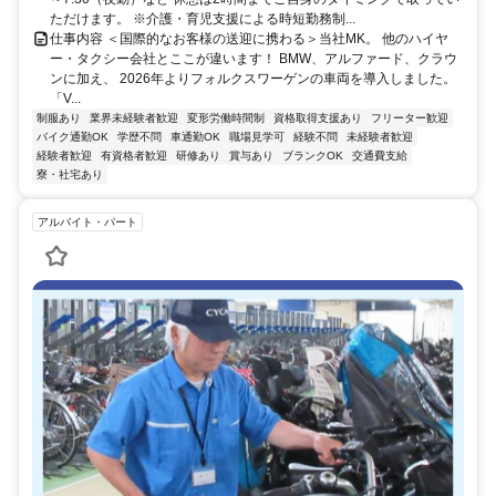
ただけます。 ※介護・育児支援による時短勤務制...
仕事内容 ＜国際的なお客様の送迎に携わる＞当社MK。 他のハイヤ
ー・タクシー会社とここが違います！ BMW、アルファード、クラウ
ンに加え、 2026年よりフォルクスワーゲンの車両を導入しました。
「V...
制服あり
業界未経験者歓迎
変形労働時間制
資格取得支援あり
フリーター歓迎
バイク通勤OK
学歴不問
車通勤OK
職場見学可
経験不問
未経験者歓迎
経験者歓迎
有資格者歓迎
研修あり
賞与あり
ブランクOK
交通費支給
寮・社宅あり
アルバイト・パート