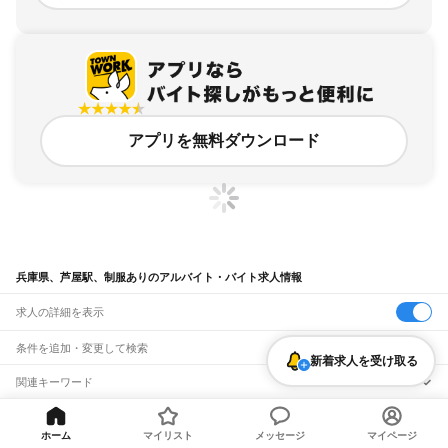
アプリを無料ダウンロード
兵庫県、芦屋駅、制服ありのアルバイト・バイト求人情報
求人の詳細を表示
条件を追加・変更して検索
新着求人を受け取る
市区町村を追加・変更
関連キーワード
完全在宅ワーク 全国
シール貼り 在宅
現在地周辺
ガチャガチャ
犬カフェ
兵庫県
駅を追加・変更
バイトTOP
兵庫県
芦屋市
芦屋駅
制服ありのアルバイト・バイト・
兵庫県
すべて
ホーム
マイリスト
メッセージ
マイページ
求人
神戸市
すべて