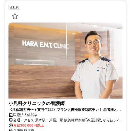
正社員
小児科クリニックの看護師
《月給30万円〜＋賞与年2回》ブランク復帰応援◎駅チカ！ 患者様とじ
っくり向き合える小児科クリニック。夜勤なし！ ⭐毎月『がんばった手
医療法人結和会
当』あり
交通アクセス 最寄駅：芦屋川駅 阪急神戸本線｢芦屋川駅｣から徒歩2分
【勤務地】 兵庫県芦屋市月若町8-2-2 アマーレ芦屋川1F ひよこキッ
月給300,000円以上
ズクリニック
兵庫県芦屋市