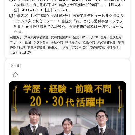
方大歓迎！ 通し勤務可 ※午前診と土曜は時給1200円～ ↓ 【月火木
金】 9:30～12:30 【土】 9:00～1...
仕事内容 【JR芦屋駅から徒歩3分】 医療業界デビュー歓迎☆ 最新シ
ステム導入で安心スタート！ 当院の「顔」となる受付事務スタッフ
募集＊ ★耳鼻咽喉科での経験や、医療事務の資格は一切問いません
☆ 当...
制服あり
業界未経験者歓迎
扶養内勤務OK
副業・WワークOK
主婦・主夫歓迎
フリーター歓迎
シフト自由
学歴不問
職場見学可
経験不問
未経験者歓迎
午前
経験者歓迎
有資格者歓迎
研修あり
夕方
ブランクOK
交通費支給
長期歓迎
フルタイム歓迎
正社員