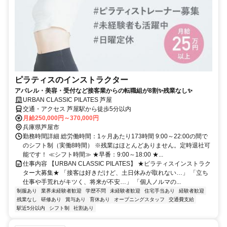
ピラティスのインストラクター
アパレル・美容・受付など接客業からの転職組が8割✨残業なし✨
URBAN CLASSIC PILATES 芦屋
交通・アクセス 芦屋駅から徒歩5分以内
月給250,000円～370,000円
兵庫県芦屋市
勤務時間詳細 総労働時間：1ヶ月あたり173時間 9:00～22:00の間で
のシフト制（実働8時間） ※残業はほとんどありません。定時退社可
能です！ ≪シフト時間≫ ★早番：9:00～18:00 ★...
仕事内容 【URBAN CLASSIC PILATES】 ★ピラティスインストラク
ター大募集★ 「接客は好きだけど、土日休みが取れない…」 「立ち
仕事や手荒れがキツく、将来が不安…」 「個人ノルマの...
制服あり
業界未経験者歓迎
学歴不問
未経験者歓迎
住宅手当あり
経験者歓迎
残業なし
研修あり
賞与あり
育休あり
オープニングスタッフ
交通費支給
駅近5分以内
シフト制
社割あり