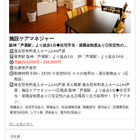
施設ケアマネジャー
阪神「芦屋駅」より徒歩1分◆住宅手当・退職金制度あり◎安定性のあ
る正職員☆注力採用中！【ケアマネジャー、正職員、芦屋市、芦屋駅/芦
複合型有料老人ホームLes芦屋
屋川駅、複合型有料老人ホームLes芦屋】
最寄駅 阪神「芦屋駅」より徒歩1分、JR「芦屋駅」より徒歩14分、
阪急「芦屋川駅」より徒歩15分
月給264,000円～269,000円
兵庫県芦屋市
勤務時間 9:00～18:00 ※休憩60分 ※その他早出・遅出勤務あり（応
相談）
複合型有料老人ホームLes芦屋 求人概要 複合型有料老人ホームLes芦
屋：施設ケアマネジャー/正職員 阪神「芦屋駅」より徒歩1分◆住宅手
当・退職金制度あり◎安定性のある正職員☆注力採用中！【ケアマネ
ジ...
制服あり
住宅手当あり
研修あり
社会保険完備
制服貸与
賞与あり
交通費支給
駅近5分以内
シフト制
昇給あり
賞与年2回あり
同じ企業の求人
正社員