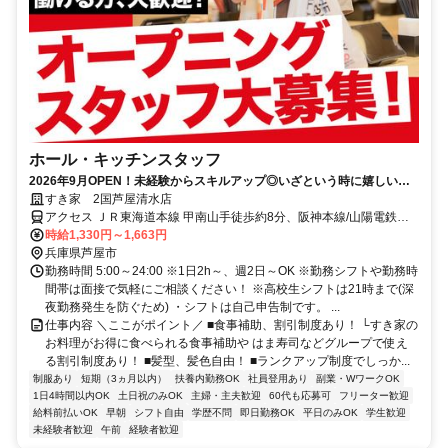
ホール・キッチンスタッフ
2026年9月OPEN！未経験からスキルアップ◎いざという時に嬉しい給
与前払い制度あり！
すき家 2国芦屋清水店
アクセス ＪＲ東海道本線 甲南山手徒歩約8分、阪神本線/山陽電鉄本
線 芦屋〔阪神線〕西出口徒歩約12分、阪急神戸本線 芦屋川北出口徒
時給1,330円～1,663円
歩約14分 JR神戸線「甲南山手駅」より徒歩8分
兵庫県芦屋市
勤務時間 5:00～24:00 ※1日2h～、週2日～OK ※勤務シフトや勤務時
間帯は面接で気軽にご相談ください！ ※高校生シフトは21時まで(深
夜勤務発生を防ぐため) ・シフトは自己申告制です。 ...
仕事内容 ＼ここがポイント／ ■食事補助、割引制度あり！ └すき家の
お料理がお得に食べられる食事補助や はま寿司などグループで使え
る割引制度あり！ ■髪型、髪色自由！ ■ランクアップ制度でしっか...
制服あり
短期（3ヵ月以内）
扶養内勤務OK
社員登用あり
副業・WワークOK
1日4時間以内OK
土日祝のみOK
主婦・主夫歓迎
60代も応募可
フリーター歓迎
給料前払いOK
早朝
シフト自由
学歴不問
即日勤務OK
平日のみOK
学生歓迎
未経験者歓迎
午前
経験者歓迎