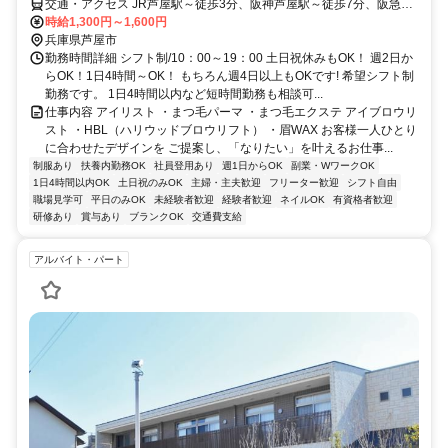
交通・アクセス JR芦屋駅～徒歩3分、阪神芦屋駅～徒歩7分、阪急芦
屋川駅～徒歩10分
時給1,300円～1,600円
兵庫県芦屋市
勤務時間詳細 シフト制/10：00～19：00 土日祝休みもOK！ 週2日か
らOK！1日4時間～OK！ もちろん週4日以上もOKです! 希望シフト制
勤務です。 1日4時間以内など短時間勤務も相談可...
仕事内容 アイリスト ・まつ毛パーマ ・まつ毛エクステ アイブロウリ
スト ・HBL（ハリウッドブロウリフト） ・眉WAX お客様一人ひとり
に合わせたデザインを ご提案し、「なりたい」を叶えるお仕事...
制服あり
扶養内勤務OK
社員登用あり
週1日からOK
副業・WワークOK
1日4時間以内OK
土日祝のみOK
主婦・主夫歓迎
フリーター歓迎
シフト自由
職場見学可
平日のみOK
未経験者歓迎
経験者歓迎
ネイルOK
有資格者歓迎
研修あり
賞与あり
ブランクOK
交通費支給
アルバイト・パート