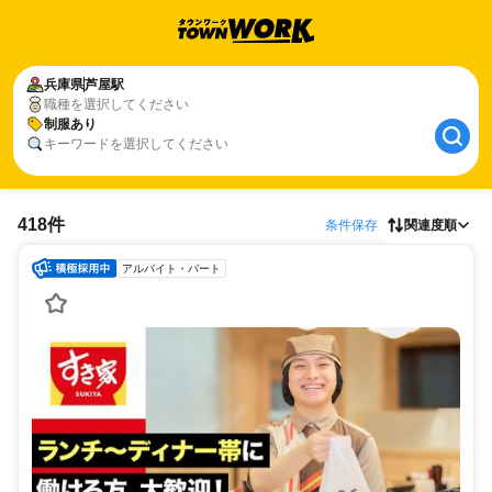
兵庫県
芦屋駅
職種を選択してください
制服あり
キーワードを選択してください
418件
条件保存
関連度順
アルバイト・パート