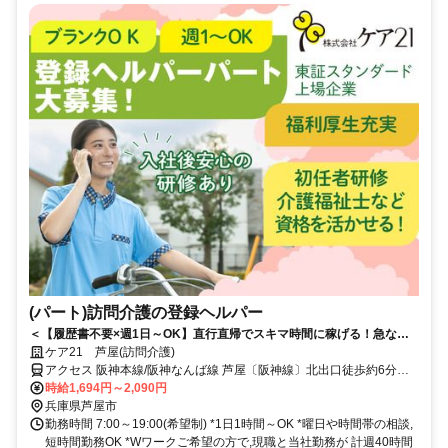
(パート)訪問介護の登録ヘルパー
＜【履歴書不要×週1日～OK】直行直帰でスキマ時間に稼げる！急なキ
ャンセルも手当有！定年無し！＞★履歴書の準備不要★未経験者OK！働
ケア21 芦屋(訪問介護)
きやすいシフト制！急なキャンセルが発生した場合でも手当で給与を補
アクセス 阪神本線/阪神なんば線 芦屋〔阪神線〕北出口徒歩約6分、
償！
ＪＲ東海道本線 芦屋〔ＪＲ〕南口徒歩約7分、阪急神戸本線 芦屋川南
時給1,694円～2,090円
出口徒歩約9分 JR神戸線「芦屋」駅から徒歩約7分
兵庫県芦屋市
勤務時間 7:00～19:00(希望制) *1日1時間～OK *曜日や時間帯の相談,
短時間勤務OK *Wワークご希望の方で,現職と当社勤務が 計週40時間