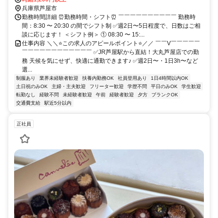
兵庫県芦屋市
勤務時間詳細 ⏰勤務時間・シフト⏰ ￣￣￣￣￣￣￣￣￣￣ 勤務時
間：8:30 〜 20:30 の間でシフト制 ✅週2日〜5日程度で、日数はご相
談に応じます！ ＜シフト例＞ ① 08:30 〜 15:...
仕事内容 ＼＼⭐この求人のアピールポイント⭐／／ ￣￣V￣￣￣￣￣
￣￣￣￣￣￣￣￣￣￣￣￣ ✅JR芦屋駅から直結！大丸芦屋店での勤
務 天候を気にせず、快適に通勤できます♪ ✅週2日〜・1日3h〜など
選...
制服あり
業界未経験者歓迎
扶養内勤務OK
社員登用あり
1日4時間以内OK
土日祝のみOK
主婦・主夫歓迎
フリーター歓迎
学歴不問
平日のみOK
学生歓迎
転勤なし
経験不問
未経験者歓迎
午前
経験者歓迎
夕方
ブランクOK
交通費支給
駅近5分以内
正社員