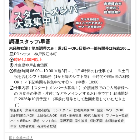
調理スタッフ/早番
未経験歓迎！簡単調理のみ！週3日～OK♪日祝や一部時間帯は時給100円
UP♪
PDハウス 神戸深江本町
時給1,180円以上
兵庫県神戸市東灘区
勤務時間 06:00～10:00 ※週3日～、1日4時間のお仕事です！ ※土日
祝を含むシフト制勤務（1か月毎のシフト制） ※時間や曜日等の相談
OK！ ＜下記時間も募集中です◎＞ （中番）10:00...
仕事内容 【スタートメンバー大募集！】 介護施設でのご入居者様へ
の お食事の準備・片付けなどをメインとするお仕事です！ 勤務開始
日:2026年10月予定！（事前に研修として数回出勤していただきま
す）...
制服あり
業界未経験者歓迎
ランチタイム
扶養内勤務OK
副業・WワークOK
1日4時間以内OK
土日祝のみOK
主婦・主夫歓迎
60代も応募可
フリーター歓迎
バイク通勤OK
早朝
シフト自由
学歴不問
学生歓迎
経験不問
未経験者歓迎
午前
経験者歓迎
有資格者歓迎
同じ企業の求人