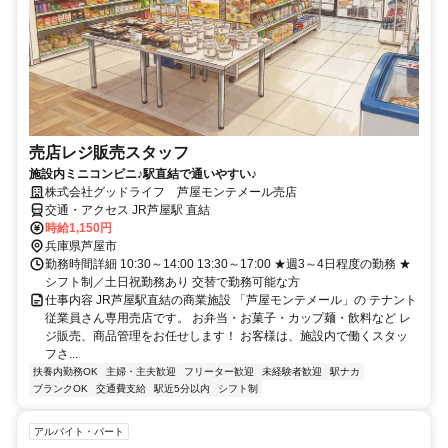
売店レジ販売スタッフ
施設内ミニコンビニ♪駅直結で通いやすい♪
株式会社グッドライフ 芦屋モンテメール売店
交通・アクセス JR芦屋駅 直結
時給1,150円
兵庫県芦屋市
勤務時間詳細 10:30～14:00 13:30～17:00 ★週3～4日程度の勤務 ★
シフト制／土日祝勤務あり 交替で勤務可能な方
仕事内容 JR芦屋駅直結の商業施設 「芦屋モンテメール」の テナント
従業員さん専用売店です。 お弁当・お菓子・カップ麺・飲料など レ
ジ販売、商品管理をお任せします！ お客様は、施設内で働くスタッ
フさ...
扶養内勤務OK
主婦・主夫歓迎
フリーター歓迎
未経験者歓迎
駅ナカ
ブランクOK
交通費支給
駅近5分以内
シフト制
アルバイト・パート