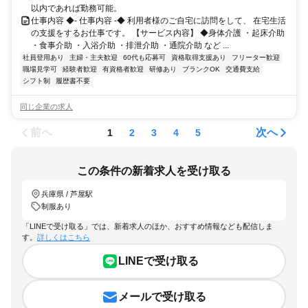
以内であれば勤務可能。
仕事内容 ◆- 仕事内容 -◆ 利用者様のご自宅に訪問をして、 在宅生活
の支援をするお仕事です。 【サービス内容】 ◆身体介護 ・起床介助
・食事介助 ・入浴介助 ・排泄介助 ・通院介助 など ...
社員登用あり
主婦・主夫歓迎
60代も応募可
資格取得支援あり
フリーター歓迎
職場見学可
経験者歓迎
有資格者歓迎
研修あり
ブランクOK
交通費支給
シフト制
履歴書不要
同じ企業の求人
前へ
次へ
1
2
3
4
5
この条件の新着求人を受け取る
兵庫県 / 芦屋駅
制服あり
「LINEで受け取る」では、新着求人のほか、おすすめ情報なども配信しま
す。
詳しくはこちら
LINEで受け取る
メールで受け取る