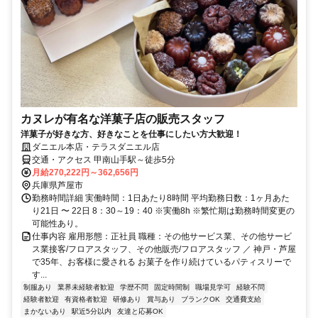
カヌレが有名な洋菓子店の販売スタッフ
洋菓子が好きな方、好きなことを仕事にしたい方大歓迎！
ダニエル本店・テラスダニエル店
交通・アクセス 甲南山手駅～徒歩5分
月給270,222円～362,656円
兵庫県芦屋市
勤務時間詳細 実働時間：1日あたり8時間 平均勤務日数：1ヶ月あた
り21日 〜 22日 8：30～19：40 ※実働8h ※繁忙期は勤務時間変更の
可能性あり。
仕事内容 雇用形態：正社員 職種：その他サービス業、その他サービ
ス業接客/フロアスタッフ、その他販売/フロアスタッフ ／ 神戸・芦屋
で35年、お客様に愛される お菓子を作り続けているパティスリーで
す...
制服あり
業界未経験者歓迎
学歴不問
固定時間制
職場見学可
経験不問
経験者歓迎
有資格者歓迎
研修あり
賞与あり
ブランクOK
交通費支給
まかないあり
駅近5分以内
友達と応募OK