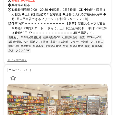
時給1,300円以上
兵庫県芦屋市
勤務時間詳細 9:00～20:30 ◆週2日、1日3時間～OK ◆時間・曜日は
応相談 ◆土日祝日勤務できる方歓迎 ◆遅番に入れる方積極採用中 ◆
月2回自己申告できるフリーシフト制 ◎フリーシフト制...
仕事内容 ＝＝＝＝＝＝＝＝＝＝＝＝＝ 【急募】新規スタッフ大募集
高時給1300円スタート！ さらに、土日祝は全時間帯、 平日17時以降
は時給50円UP ＝＝＝＝＝＝＝＝＝＝＝＝＝ JR芦屋駅すぐ。...
制服あり
業界未経験者歓迎
扶養内勤務OK
社員登用あり
副業・WワークOK
1日4時間以内OK
隔週シフト提出
主婦・主夫歓迎
フリーター歓迎
シフト自由
学歴不問
学生歓迎
経験不問
未経験者歓迎
午前
経験者歓迎
夜間
研修あり
夕方
ブランクOK
同じ企業の求人
アルバイト・パート