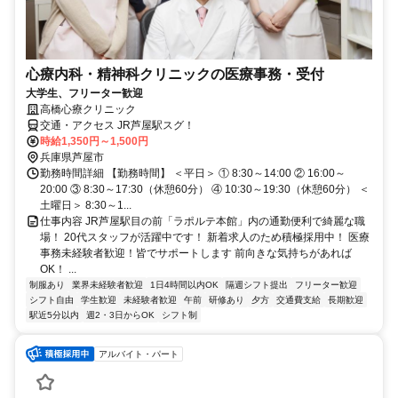
心療内科・精神科クリニックの医療事務・受付
大学生、フリーター歓迎
高橋心療クリニック
交通・アクセス JR芦屋駅スグ！
時給1,350円～1,500円
兵庫県芦屋市
勤務時間詳細 【勤務時間】 ＜平日＞ ① 8:30～14:00 ② 16:00～
20:00 ③ 8:30～17:30（休憩60分） ④ 10:30～19:30（休憩60分） ＜
土曜日＞ 8:30～1...
仕事内容 JR芦屋駅目の前「ラポルテ本館」内の通勤便利で綺麗な職
場！ 20代スタッフが活躍中です！ 新着求人のため積極採用中！ 医療
事務未経験者歓迎！皆でサポートします 前向きな気持ちがあれば
OK！ ...
制服あり
業界未経験者歓迎
1日4時間以内OK
隔週シフト提出
フリーター歓迎
シフト自由
学生歓迎
未経験者歓迎
午前
研修あり
夕方
交通費支給
長期歓迎
駅近5分以内
週2・3日からOK
シフト制
アルバイト・パート