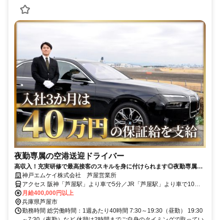
夜勤専属の空港送迎ドライバー
高収入！充実研修で最高接客のスキルを身に付けられます◎夜勤専属空
港送迎ドライバー
神戸エムケイ株式会社 芦屋営業所
アクセス 阪神「芦屋駅」より車で5分／JR「芦屋駅」より車で10分
（車通勤OK！）
月給400,000円以上
兵庫県芦屋市
勤務時間 総労働時間：1週あたり40時間 7:30～19:30（昼勤） 19:30
～7:30（夜勤）など 休憩は2時間までご自身のタイミングで取ってい