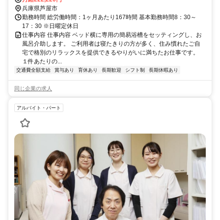
兵庫県芦屋市
勤務時間 総労働時間：1ヶ月あたり167時間 基本勤務時間8：30～
17：30 ※日曜定休日
仕事内容 仕事内容 ベッド横に専用の簡易浴槽をセッティングし、お
風呂介助します。 ご利用者は寝たきりの方が多く、住み慣れたご自
宅で格別のリラックスを提供できるやりがいに満ちたお仕事です。
１件あたりの...
交通費全額支給
賞与あり
育休あり
長期歓迎
シフト制
長期休暇あり
同じ企業の求人
アルバイト・パート