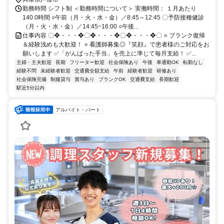
勤務時間 シフト制 ＜勤務時間について＞ 実働時間： １月あたり
140.0時間 ○午前（月・火・水・金）／8:45～12:45 〇予防接種健診
（月・火・水・金）／14:45~16:00 ○午後...
仕事内容 〇❖・・・❖〇❖・・・❖〇❖・・・❖〇 ⭐️ ブランク復帰
＆経験浅めも大歓迎！ ⭐️ 看護師募集◎『笑顔』で患者様のご対応をお
願いします ✅「がんばった手当」を売上に準じて毎月支給！ ✅...
主婦・主夫歓迎
長期
フリーター歓迎
社会保険あり
午後
車通勤OK
転勤なし
経験不問
未経験者歓迎
交通費全額支給
午前
経験者歓迎
研修あり
社会保険完備
制服貸与
賞与あり
ブランクOK
交通費支給
長期歓迎
駅近5分以内
アルバイト・パート