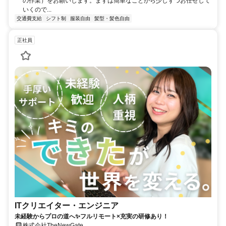
の作業）をお願いします。まずは簡単なことから少しずつお任せして
いくので...
交通費支給
シフト制
服装自由
髪型・髪色自由
正社員
ITクリエイター・エンジニア
未経験からプロの道へ✨フルリモート×充実の研修あり！
株式会社TheNewGate