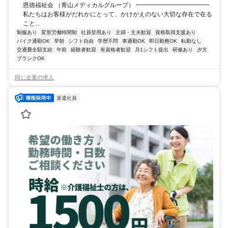
恩徳福祉会 （青山メディカルグループ） ━━━━━━━━━━━━
私たちはお客様がだれかにとって、かけがえのない大切な存在で在る
こと...
制服あり
変形労働時間制
社員登用あり
主婦・主夫歓迎
資格取得支援あり
バイク通勤OK
早朝
シフト自由
学歴不問
車通勤OK
即日勤務OK
転勤なし
交通費全額支給
午前
経験者歓迎
有資格者歓迎
月1シフト提出
研修あり
夕方
ブランクOK
同じ企業の求人
派遣社員