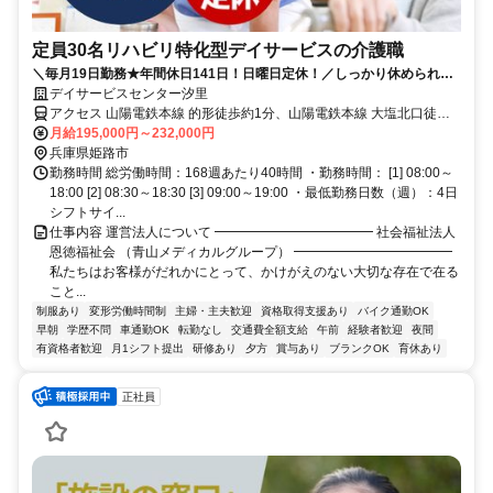
定員30名リハビリ特化型デイサービスの介護職
＼毎月19日勤務★年間休日141日！日曜日定休！／しっかり休められ
て、身体もリフレッシュ♪｜賞与年2回｜昇給年1回｜駅チカで通勤便
デイサービスセンター汐里
利！車通勤OK◎
アクセス 山陽電鉄本線 的形徒歩約1分、山陽電鉄本線 大塩北口徒歩
約19分、山陽電鉄本線 八家徒歩約28分 【勤務地最寄駅】山陽電鉄本
月給195,000円～232,000円
線「的形」駅より徒歩5分
兵庫県姫路市
勤務時間 総労働時間：168週あたり40時間 ・勤務時間： [1] 08:00～
18:00 [2] 08:30～18:30 [3] 09:00～19:00 ・最低勤務日数（週）：4日
シフトサイ...
仕事内容 運営法人について ━━━━━━━━━━━━ 社会福祉法人
恩徳福祉会 （青山メディカルグループ） ━━━━━━━━━━━━
私たちはお客様がだれかにとって、かけがえのない大切な存在で在る
こと...
制服あり
変形労働時間制
主婦・主夫歓迎
資格取得支援あり
バイク通勤OK
早朝
学歴不問
車通勤OK
転勤なし
交通費全額支給
午前
経験者歓迎
夜間
有資格者歓迎
月1シフト提出
研修あり
夕方
賞与あり
ブランクOK
育休あり
正社員