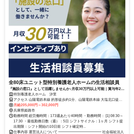
全80床ユニット型特別養護老人ホームの生活相談員
『施設の窓口』として活躍しませんか♪月収30万円以上可能｜賞与年2回
｜インセンティブあり｜車通勤OK
特別養護老人ホーム 汐里
アクセス 山陽電鉄本線 的形徒歩約1分、山陽電鉄本線 大塩北口徒歩
約19分、山陽電鉄本線 八家徒歩約28分 【勤務地最寄駅】山陽電鉄本
月給205,000円～302,000円
線「的形」駅より徒歩5分
兵庫県姫路市
勤務時間 総労働時間：173週あたり40時間 ・勤務時間： [1] 08:30～
17:30 ・最低勤務日数（週）：5日 シフトサイクル：1ヶ月 シフト提
出期限：シフト開始の10日前 シフト確定時...
仕事内容 運営法人について ━━━━━━━━━━━━ 社会福祉法人