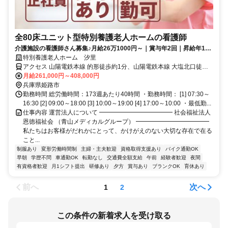
全80床ユニット型特別養護老人ホームの看護師
介護施設の看護師さん募集♪月給26万1000円～｜賞与年2回｜昇給年1回
｜駅チカで通勤便利！車通勤可
特別養護老人ホーム 汐里
アクセス 山陽電鉄本線 的形徒歩約1分、山陽電鉄本線 大塩北口徒歩
約19分、山陽電鉄本線 八家徒歩約28分 【勤務地最寄駅】山陽電鉄本
月給261,000円～408,000円
線「的形」駅より徒歩5分
兵庫県姫路市
勤務時間 総労働時間：173週あたり40時間 ・勤務時間： [1] 07:30～
16:30 [2] 09:00～18:00 [3] 10:00～19:00 [4] 17:00～10:00 ・最低勤...
仕事内容 運営法人について ━━━━━━━━━━━━ 社会福祉法人
恩徳福祉会 （青山メディカルグループ） ━━━━━━━━━━━━
私たちはお客様がだれかにとって、かけがえのない大切な存在で在る
こと...
制服あり
変形労働時間制
主婦・主夫歓迎
資格取得支援あり
バイク通勤OK
早朝
学歴不問
車通勤OK
転勤なし
交通費全額支給
午前
経験者歓迎
夜間
有資格者歓迎
月1シフト提出
研修あり
夕方
賞与あり
ブランクOK
育休あり
前へ
次へ
1
2
この条件の新着求人を受け取る