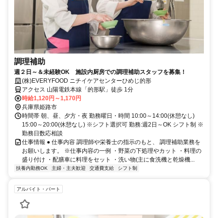
調理補助
週２日～＆未経験OK 施設内厨房での調理補助スタッフを募集！
(株)EVERYFOOD ニチイケアセンターひめじ的形
アクセス 山陽電鉄本線「的形駅」徒歩 1分
時給1,120円～1,170円
兵庫県姫路市
時間帯 朝、昼、夕方・夜 勤務曜日・時間 10:00～14:00(休憩なし)
15:00～20:00(休憩なし) ※シフト選択可 勤務:週2日～OK シフト制 ※
勤務日数応相談
仕事情報 ● 仕事内容 調理師や栄養士の指示のもと、 調理補助業務を
お願いします。 ※仕事内容の一例 ・野菜の下処理やカット ・料理の
盛り付け ・配膳車に料理をセット ・洗い物(主に食洗機と乾燥機...
扶養内勤務OK
主婦・主夫歓迎
交通費支給
シフト制
アルバイト・パート