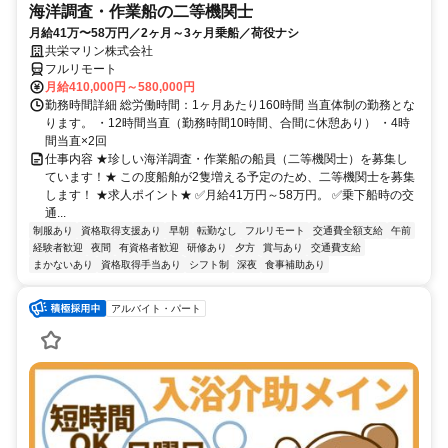
海洋調査・作業船の二等機関士
月給41万〜58万円／2ヶ月～3ヶ月乗船／荷役ナシ
共栄マリン株式会社
フルリモート
月給410,000円～580,000円
勤務時間詳細 総労働時間：1ヶ月あたり160時間 当直体制の勤務とな
ります。 ・12時間当直（勤務時間10時間、合間に休憩あり） ・4時
間当直×2回
仕事内容 ★珍しい海洋調査・作業船の船員（二等機関士）を募集し
ています！★ この度船舶が2隻増える予定のため、二等機関士を募集
します！ ★求人ポイント★ ✅月給41万円～58万円。 ✅乗下船時の交
通...
制服あり
資格取得支援あり
早朝
転勤なし
フルリモート
交通費全額支給
午前
経験者歓迎
夜間
有資格者歓迎
研修あり
夕方
賞与あり
交通費支給
まかないあり
資格取得手当あり
シフト制
深夜
食事補助あり
アルバイト・パート