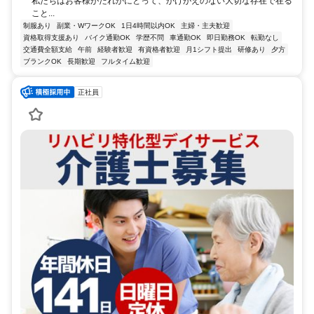
私たちはお客様がだれかにとって、かけがえのない大切な存在で在る
こと...
制服あり
副業・WワークOK
1日4時間以内OK
主婦・主夫歓迎
資格取得支援あり
バイク通勤OK
学歴不問
車通勤OK
即日勤務OK
転勤なし
交通費全額支給
午前
経験者歓迎
有資格者歓迎
月1シフト提出
研修あり
夕方
ブランクOK
長期歓迎
フルタイム歓迎
正社員