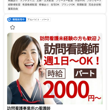
制服あり
ランチタイム
主婦・主夫歓迎
フリーター歓迎
学歴不問
フルリモート
経験者歓迎
有資格者歓迎
研修あり
在宅OK
ブランクOK
長期歓迎
完全歩合制
服装自由
アルバイト・パート
訪問看護事業所の看護師