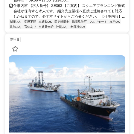
務時間 ・09:00～17:30（休憩60...
仕事内容 【求人番号】 SE363 【ご案内】 スクエアプランニング株式
会社が保有する求人です。 紹介先企業様へ直接ご連絡されても対応
しかねますので、必ず本サイトからご応募ください。 【仕事内容】...
制服あり
学歴不問
車通勤OK
固定時間制
職場見学可
フルリモート
在宅OK
賞与あり
育休あり
交通費支給
社割あり
土日祝休み
正社員