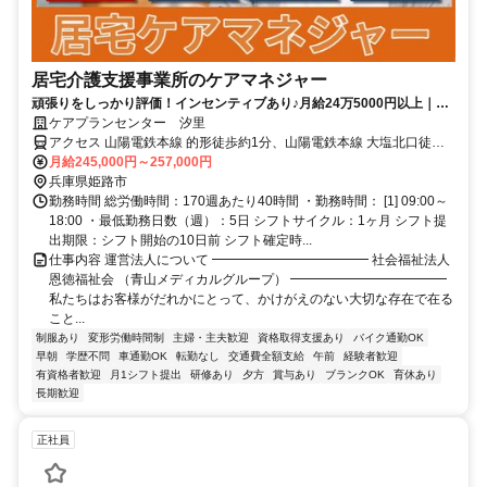
居宅介護支援事業所のケアマネジャー
頑張りをしっかり評価！インセンティブあり♪月給24万5000円以上｜車
通勤OK｜経験が少なくても安心
ケアプランセンター 汐里
アクセス 山陽電鉄本線 的形徒歩約1分、山陽電鉄本線 大塩北口徒歩
約19分、山陽電鉄本線 八家徒歩約28分 【勤務地最寄駅】山陽電鉄本
月給245,000円～257,000円
線「的形」駅より徒歩5分
兵庫県姫路市
勤務時間 総労働時間：170週あたり40時間 ・勤務時間： [1] 09:00～
18:00 ・最低勤務日数（週）：5日 シフトサイクル：1ヶ月 シフト提
出期限：シフト開始の10日前 シフト確定時...
仕事内容 運営法人について ━━━━━━━━━━━━ 社会福祉法人
恩徳福祉会 （青山メディカルグループ） ━━━━━━━━━━━━
私たちはお客様がだれかにとって、かけがえのない大切な存在で在る
こと...
制服あり
変形労働時間制
主婦・主夫歓迎
資格取得支援あり
バイク通勤OK
早朝
学歴不問
車通勤OK
転勤なし
交通費全額支給
午前
経験者歓迎
有資格者歓迎
月1シフト提出
研修あり
夕方
賞与あり
ブランクOK
育休あり
長期歓迎
正社員