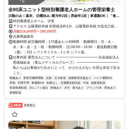
全80床ユニット型特別養護老人ホームの管理栄養士
日勤のみ！基本、日曜休み♪賞与年2回｜昇給年1回｜車通勤OK｜「食」
を通して、ご利用者様をサポート♪
特別養護老人ホーム 汐里
アクセス 山陽電鉄本線 的形徒歩約1分、山陽電鉄本線 大塩北口徒歩
約19分、山陽電鉄本線 八家徒歩約28分 【勤務地最寄駅】山陽電鉄本
月給216,000円～306,000円
線「的形」駅より徒歩5分
兵庫県姫路市
勤務時間 総労働時間：173週あたり40時間 ・勤務曜日：月・火・
水・木・金・土・祝 ・勤務時間： [1] 09:00～18:00 ・最低勤務日数
（週）：5日 シフトサイクル：1ヶ月 シフト提...
仕事内容 運営法人について ━━━━━━━━━━━━ 社会福祉法人
恩徳福祉会 （青山メディカルグループ） ━━━━━━━━━━━━
私たちはお客様がだれかにとって、かけがえのない大切な存在で在る
こと...
制服あり
変形労働時間制
主婦・主夫歓迎
資格取得支援あり
バイク通勤OK
早朝
学歴不問
車通勤OK
転勤なし
交通費全額支給
午前
経験者歓迎
有資格者歓迎
月1シフト提出
研修あり
夕方
賞与あり
ブランクOK
育休あり
長期歓迎
業務委託