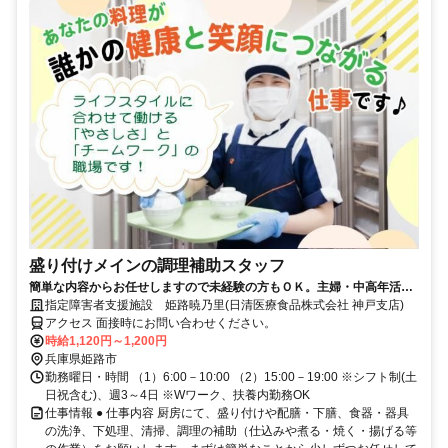
盛り付けメインの調理補助スタッフ
簡単な内容からお任せしますので未経験の方もＯＫ。主婦・中高年活躍
中◆履歴書不要◆
指定障害者支援施設 姫路暁乃里(日清医療食品株式会社 神戸支店)
アクセス 面接時にお問い合わせください。
時給1,120円～1,200円
兵庫県姫路市
勤務曜日・時間 （1）6:00－10:00 （2）15:00－19:00 ※シフト制(土
日祝含む)、週3～4日 ※Wワーク、扶養内勤務OK
仕事情報 ● 仕事内容 厨房にて、盛り付けや配膳・下膳、食器・器具
の洗浄、下処理、清掃、調理の補助（仕込みや煮る・焼く・揚げる等