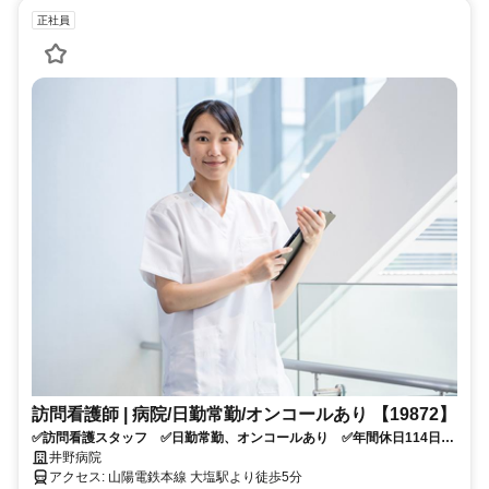
正社員
訪問看護師 | 病院/日勤常勤/オンコールあり 【19872】
✅訪問看護スタッフ ✅日勤常勤、オンコールあり ✅年間休日114日
✅車通勤可 ✅大塩駅から徒歩２分 ✅有休の取得率80％以上、残業少
井野病院
なめの職場です！
アクセス: 山陽電鉄本線 大塩駅より徒歩5分