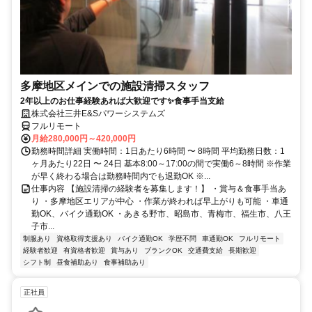
多摩地区メインでの施設清掃スタッフ
2年以上のお仕事経験あれば大歓迎です✨食事手当支給
株式会社三井E&Sパワーシステムズ
フルリモート
月給280,000円～420,000円
勤務時間詳細 実働時間：1日あたり6時間 〜 8時間 平均勤務日数：1
ヶ月あたり22日 〜 24日 基本8:00～17:00の間で実働6～8時間 ※作業
が早く終わる場合は勤務時間内でも退勤OK ※...
仕事内容 【施設清掃の経験者を募集します！】 ・賞与＆食事手当あ
り ・多摩地区エリアが中心 ・作業が終われば早上がりも可能 ・車通
勤OK、バイク通勤OK ・あきる野市、昭島市、青梅市、福生市、八王
子市...
制服あり
資格取得支援あり
バイク通勤OK
学歴不問
車通勤OK
フルリモート
経験者歓迎
有資格者歓迎
賞与あり
ブランクOK
交通費支給
長期歓迎
シフト制
昼食補助あり
食事補助あり
正社員