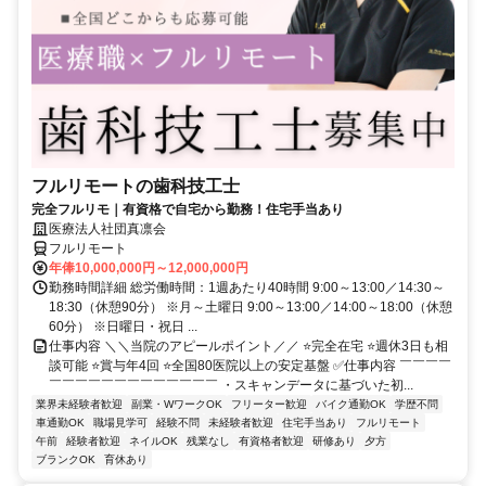
フルリモートの歯科技工士
完全フルリモ｜有資格で自宅から勤務！住宅手当あり
医療法人社団真凛会
フルリモート
年俸10,000,000円～12,000,000円
勤務時間詳細 総労働時間：1週あたり40時間 9:00～13:00／14:30～
18:30（休憩90分） ※月～土曜日 9:00～13:00／14:00～18:00（休憩
60分） ※日曜日・祝日 ...
仕事内容 ＼＼当院のアピールポイント／／ ⭐完全在宅 ⭐週休3日も相
談可能 ⭐賞与年4回 ⭐全国80医院以上の安定基盤 ✅仕事内容 ￣￣￣￣
￣￣￣￣￣￣￣￣￣￣￣￣￣ ・スキャンデータに基づいた初...
業界未経験者歓迎
副業・WワークOK
フリーター歓迎
バイク通勤OK
学歴不問
車通勤OK
職場見学可
経験不問
未経験者歓迎
住宅手当あり
フルリモート
午前
経験者歓迎
ネイルOK
残業なし
有資格者歓迎
研修あり
夕方
ブランクOK
育休あり