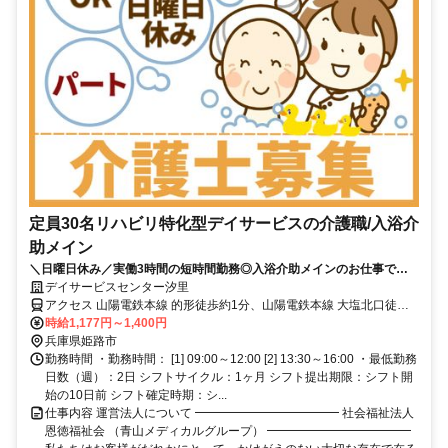
定員30名リハビリ特化型デイサービスの介護職/入浴介
助メイン
＼日曜日休み／実働3時間の短時間勤務◎入浴介助メインのお仕事です♪
｜週2日～相談OK｜駅チカで便利
デイサービスセンター汐里
アクセス 山陽電鉄本線 的形徒歩約1分、山陽電鉄本線 大塩北口徒歩
約19分、山陽電鉄本線 八家徒歩約28分 【勤務地最寄駅】山陽電鉄本
時給1,177円～1,400円
線「的形」駅より徒歩5分
兵庫県姫路市
勤務時間 ・勤務時間： [1] 09:00～12:00 [2] 13:30～16:00 ・最低勤務
日数（週）：2日 シフトサイクル：1ヶ月 シフト提出期限：シフト開
始の10日前 シフト確定時期：シ...
仕事内容 運営法人について ━━━━━━━━━━━━ 社会福祉法人
恩徳福祉会 （青山メディカルグループ） ━━━━━━━━━━━━