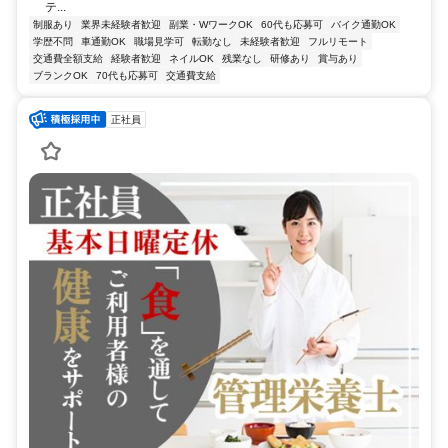
テ...
制服あり
業界未経験者歓迎
副業・WワークOK
60代も応募可
バイク通勤OK
学歴不問
車通勤OK
職場見学可
転勤なし
未経験者歓迎
フルリモート
交通費全額支給
経験者歓迎
ネイルOK
残業なし
研修あり
賞与あり
ブランクOK
70代も応募可
交通費支給
正社員