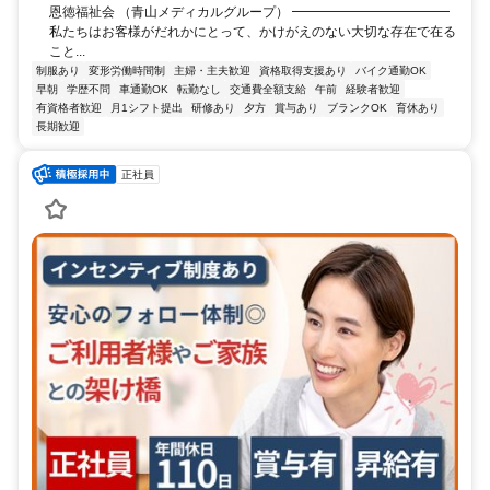
恩徳福祉会 （青山メディカルグループ） ━━━━━━━━━━━━
私たちはお客様がだれかにとって、かけがえのない大切な存在で在る
こと...
制服あり
変形労働時間制
主婦・主夫歓迎
資格取得支援あり
バイク通勤OK
早朝
学歴不問
車通勤OK
転勤なし
交通費全額支給
午前
経験者歓迎
有資格者歓迎
月1シフト提出
研修あり
夕方
賞与あり
ブランクOK
育休あり
長期歓迎
正社員