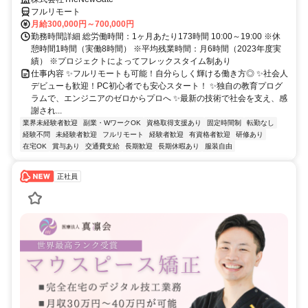
フルリモート
月給300,000円～700,000円
勤務時間詳細 総労働時間：1ヶ月あたり173時間 10:00～19:00 ※休
憩時間1時間（実働8時間） ※平均残業時間：月6時間（2023年度実
績） ※プロジェクトによってフレックスタイム制あり
仕事内容 ✨フルリモートも可能！自分らしく輝ける働き方◎ ✨社会人
デビューも歓迎！PC初心者でも安心スタート！ ✨独自の教育プログ
ラムで、エンジニアのゼロからプロへ ✨最新の技術で社会を支え、感
謝され...
業界未経験者歓迎
副業・WワークOK
資格取得支援あり
固定時間制
転勤なし
経験不問
未経験者歓迎
フルリモート
経験者歓迎
有資格者歓迎
研修あり
在宅OK
賞与あり
交通費支給
長期歓迎
長期休暇あり
服装自由
正社員