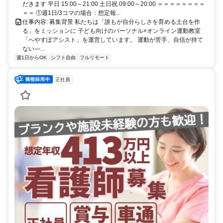
だきます 平日 15:00～21:00 土日祝 09:00～20:00 ＝＝＝＝＝＝＝＝
＝＝ ①週1日/3コマの場合：想定報...
仕事内容: 募集背景 私たちは「誰もが自分らしさを育める土台を作
る」をミッションに 子ども向けのパーソナル×オンライン運動教室
「へやすぽアシスト」を運営しています。 運動が苦手、自信が持て
ない—...
週1日からOK
シフト自由
フルリモート
正社員