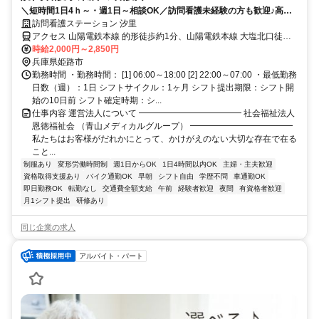
＼短時間1日4ｈ～・週1日～相談OK／訪問看護未経験の方も歓迎♪高時
給2000～2850円｜車通勤可
訪問看護ステーション 汐里
アクセス 山陽電鉄本線 的形徒歩約1分、山陽電鉄本線 大塩北口徒歩
約19分、山陽電鉄本線 八家徒歩約28分 【勤務地最寄駅】山陽電鉄本
時給2,000円～2,850円
線「的形」駅より徒歩5分
兵庫県姫路市
勤務時間 ・勤務時間： [1] 06:00～18:00 [2] 22:00～07:00 ・最低勤務
日数（週）：1日 シフトサイクル：1ヶ月 シフト提出期限：シフト開
始の10日前 シフト確定時期：シ...
仕事内容 運営法人について ━━━━━━━━━━━━ 社会福祉法人
恩徳福祉会 （青山メディカルグループ） ━━━━━━━━━━━━
私たちはお客様がだれかにとって、かけがえのない大切な存在で在る
こと...
制服あり
変形労働時間制
週1日からOK
1日4時間以内OK
主婦・主夫歓迎
資格取得支援あり
バイク通勤OK
早朝
シフト自由
学歴不問
車通勤OK
即日勤務OK
転勤なし
交通費全額支給
午前
経験者歓迎
夜間
有資格者歓迎
月1シフト提出
研修あり
同じ企業の求人
アルバイト・パート