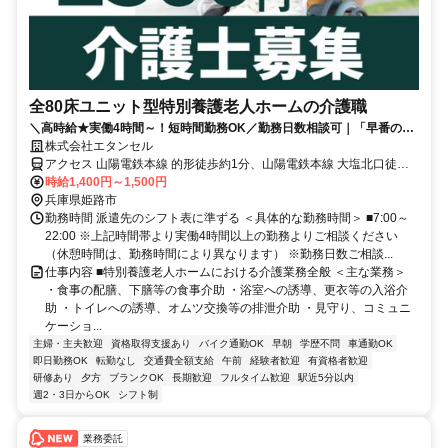
全80床ユニット型特別養護老人ホームの介護職
＼高時給★実働4時間～！短時間勤務OK／勤務日数相談可｜「早番の
み」「遅番のみ」も相談OK｜駅～徒歩5分｜車通勤OK！車通勤の方も
株式会社エタンセル
交通費支給♪
アクセス 山陽電鉄本線 的形徒歩約1分、山陽電鉄本線 大塩北口徒歩
約19分、山陽電鉄本線 八家徒歩約28分 【勤務地最寄駅】山陽電鉄本
時給1,400円～1,500円
線「的形」駅より徒歩5分
兵庫県姫路市
勤務時間 派遣先のシフト表に準ずる ＜具体的な勤務時間＞ ■7:00～
22:00 ※上記時間帯より実働4時間以上の勤務よりご相談ください
（休憩時間は、勤務時間により異なります） ※勤務日数ご相談...
仕事内容 ■特別養護老人ホームにおける介護業務全般 ＜主な業務＞
・食事の配膳、下膳等の食事介助 ・浴室への誘導、更衣等の入浴介
助 ・トイレへの誘導、オムツ交換等の排泄介助 ・見守り、コミュニ
ケーショ...
主婦・主夫歓迎
資格取得支援あり
バイク通勤OK
早朝
学歴不問
車通勤OK
即日勤務OK
転勤なし
交通費全額支給
午前
経験者歓迎
有資格者歓迎
研修あり
夕方
ブランクOK
長期歓迎
フルタイム歓迎
駅近5分以内
週2・3日からOK
シフト制
業務委託