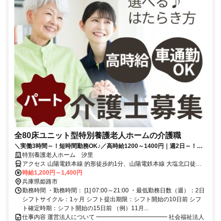
全80床ユニット型特別養護老人ホームの介護職
＼実働3時間～！短時間勤務OK♪／高時給1200～1400円｜週2日～！シ
フト固定相談OK｜車通勤可
特別養護老人ホーム 汐里
アクセス 山陽電鉄本線 的形徒歩約1分、山陽電鉄本線 大塩北口徒歩
約19分、山陽電鉄本線 八家徒歩約28分 【勤務地最寄駅】山陽電鉄本
時給1,200円～1,400円
線「的形」駅より徒歩5分
兵庫県姫路市
勤務時間 ・勤務時間： [1] 07:00～21:00 ・最低勤務日数（週）：2日
シフトサイクル：1ヶ月 シフト提出期限：シフト開始の10日前 シフ
ト確定時期：シフト開始の15日前 （例）11月...
仕事内容 運営法人について ━━━━━━━━━━━━ 社会福祉法人