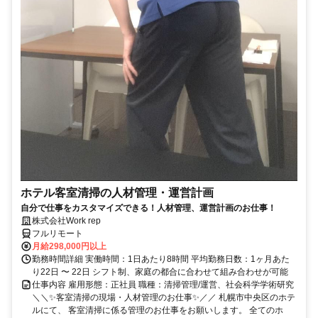
ホテル客室清掃の人材管理・運営計画
自分で仕事をカスタマイズできる！人材管理、運営計画のお仕事！
株式会社Work rep
フルリモート
月給298,000円以上
勤務時間詳細 実働時間：1日あたり8時間 平均勤務日数：1ヶ月あた
り22日 〜 22日 シフト制、家庭の都合に合わせて組み合わせが可能
仕事内容 雇用形態：正社員 職種：清掃管理/運営、社会科学学術研究
＼＼✨客室清掃の現場・人材管理のお仕事✨／／ 札幌市中央区のホテ
ルにて、 客室清掃に係る管理のお仕事をお願いします。 全てのホ