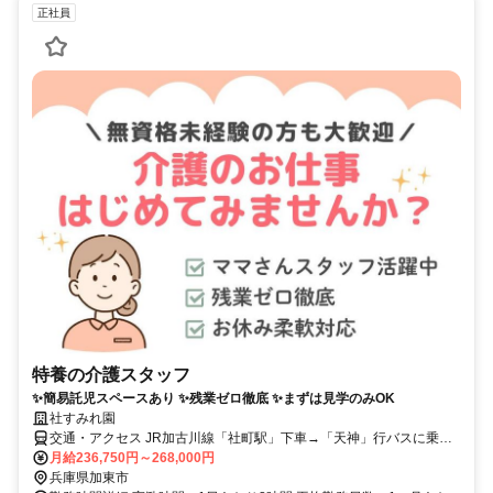
正社員
特養の介護スタッフ
✨簡易託児スペースあり ✨残業ゼロ徹底 ✨まずは見学のみOK
社すみれ園
交通・アクセス JR加古川線「社町駅」下車→「天神」行バスに乗車
（約25分）→「南山」下車→徒歩300ｍ
月給236,750円～268,000円
兵庫県加東市