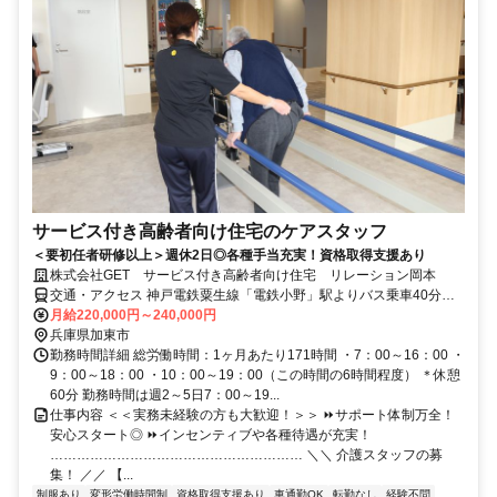
サービス付き高齢者向け住宅のケアスタッフ
＜要初任者研修以上＞週休2日◎各種手当充実！資格取得支援あり
株式会社GET サービス付き高齢者向け住宅 リレーション岡本
交通・アクセス 神戸電鉄粟生線「電鉄小野」駅よりバス乗車40分／
バス停下車徒歩3分
月給220,000円～240,000円
兵庫県加東市
勤務時間詳細 総労働時間：1ヶ月あたり171時間 ・7：00～16：00 ・
9：00～18：00 ・10：00～19：00（この時間の6時間程度） ＊休憩
60分 勤務時間は週2～5日7：00～19...
仕事内容 ＜＜実務未経験の方も大歓迎！＞＞ ⏩サポート体制万全！
安心スタート◎ ⏩インセンティブや各種待遇が充実！
………………………………………………… ＼＼ 介護スタッフの募
集！ ／／ 【...
制服あり
変形労働時間制
資格取得支援あり
車通勤OK
転勤なし
経験不問