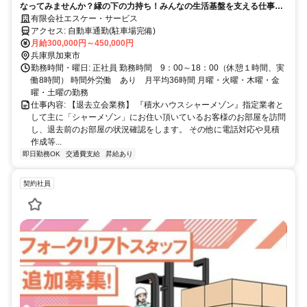
なってみませんか？縁の下の力持ち！みんなの生活基盤を支える仕事で
す。
有限会社エスケー・サービス
アクセス: 自動車通勤(駐車場完備)
月給300,000円～450,000円
兵庫県加東市
勤務時間・曜日: 正社員 勤務時間 9：00～18：00（休憩１時間、実
働8時間） 時間外労働 あり 月平均36時間 月曜・火曜・木曜・金
曜・土曜の勤務
仕事内容: 【退去立会業務】 『積水ハウスシャーメゾン』指定業者と
して主に「シャーメゾン」にお住い頂いているお客様のお部屋を訪問
し、退去前のお部屋の状況確認をします。 その他に電話対応や見積
作成等...
即日勤務OK
交通費支給
昇給あり
契約社員