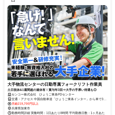
大手物流センターの日勤専属フォークリフト作業員
土日祝休&1週間超の連休有！賞与年3回⇒大手の手厚い待遇も◎
センコー株式会社 ひょうご東条PDセンター
交通・アクセス 中国自動車道「ひょうご東条インター」から車で3分/
車通勤OK(ガソリン代支給)/神戸市西区や北区、三田市、三木市、西
月給219,700円以上
脇市、小野市、加西市などから通われている方がおります
兵庫県加東市
勤務時間詳細 実働時間：1日あたり8時間 平均勤務日数：1ヶ月あた