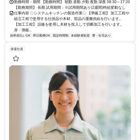
勤務時間・期間 【勤務時間】 朝勤 昼勤 夕勤 夜勤 深夜 08:30～17:20
【勤務期間】 長期 試用期間：※試用期間あり(2週間)時給変動なし
仕事内容 ◇システムキッチンの製造作業◇ 【準備工程】 加工工程や
組立工程で使用する仕掛品や木材、部品の運搬供給を行います。
【加工工程】 設備を使用し木材を投入して切断加工を行います。
扉・側板...
給料前払いOK
即日勤務OK
固定時間制
未経験者歓迎
寮・社宅あり
派遣社員