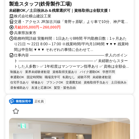
製造スタッフ(鉄骨製作工場)
未経験OK／土日祝休み＆残業選択可｜資格取得は全額支援！
株式会社横山建設工業
交通・アクセス JR加古川線「青野ヶ原駅」より車で10分、神戸電鉄
「小野駅」より車で約13分
月給205,000円～260,000円
兵庫県加東市
勤務時間詳細 実働時間：1日あたり8時間 平均勤務日数：1ヶ月あた
り21日 〜 22日 8:00～17:00 ※残業時間/平均月10時間 ▼▼▼ 残業時
間は申告制 ▼▼▼ それぞれの事情に合わせて...
仕事内容 ―――――――――――――――――――― 求人のポイン
ト ―――――――――――――――――――― ✅ 未経験からスター
トした人多数✨ ✅ 1年程度はマンツーマン指導あり ✅ 資格は全額会...
制服あり
業界未経験者歓迎
資格取得支援あり
バイク通勤OK
学歴不問
車通勤OK
固定時間制
職場見学可
転勤なし
経験不問
未経験者歓迎
住宅手当あり
研修あり
ブランクOK
交通費支給
資格取得手当あり
土日祝休み
昼食補助あり
友達と応募OK
髪型・髪色自由
正社員