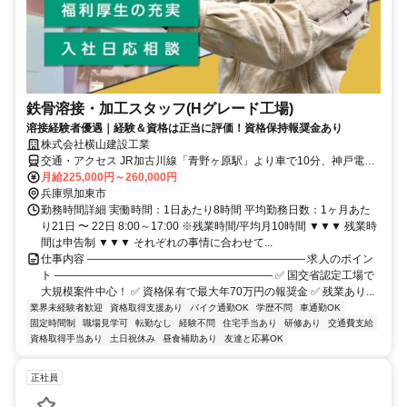
鉄骨溶接・加工スタッフ(Hグレード工場)
溶接経験者優遇｜経験＆資格は正当に評価！資格保持報奨金あり
株式会社横山建設工業
交通・アクセス JR加古川線「青野ヶ原駅」より車で10分、神戸電鉄
「小野駅」より車で約13分
月給225,000円～260,000円
兵庫県加東市
勤務時間詳細 実働時間：1日あたり8時間 平均勤務日数：1ヶ月あた
り21日 〜 22日 8:00～17:00 ※残業時間/平均月10時間 ▼▼▼ 残業時
間は申告制 ▼▼▼ それぞれの事情に合わせて...
仕事内容 ―――――――――――――――――――― 求人のポイン
ト ―――――――――――――――――――― ✅ 国交省認定工場で
大規模案件中心！ ✅ 資格保有で最大年70万円の報奨金 ✅ 残業あり...
業界未経験者歓迎
資格取得支援あり
バイク通勤OK
学歴不問
車通勤OK
固定時間制
職場見学可
転勤なし
経験不問
住宅手当あり
研修あり
交通費支給
資格取得手当あり
土日祝休み
昼食補助あり
友達と応募OK
正社員