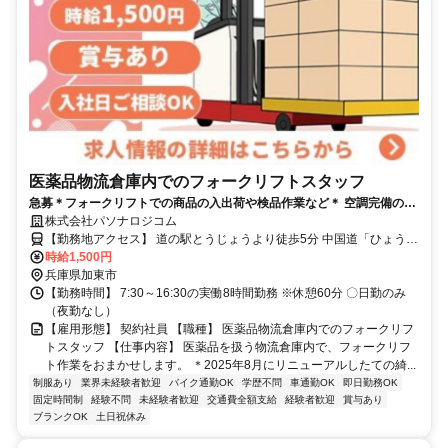
医薬品物流倉庫内でのフォークリフトスタッフ
急募＊フォークリフトでの商品の入出荷や検品作業など＊ 空調完備の倉
庫＊無資格・未経験者歓迎＊基本土日祝休み
株式会社パソナロジコム
【勤務地アクセス】 道の駅とうじょうより徒歩5分 中国道「ひょうご
東条」インターすぐ 〇車・マイカー通勤可（駐車場完備） 〇自転
時給1,500円
車・バイク通勤可
兵庫県加東市
【勤務時間】 7:30～16:30の実働8時間勤務 ※休憩60分 〇日勤のみ
（夜勤なし）
【雇用形態】 契約社員 【職種】 医薬品物流倉庫内でのフォークリフ
トスタッフ 【仕事内容】 医薬品を扱う物流倉庫内で、フォークリフ
ト作業をおまかせします。 ＊2025年8月にリニューアルしたての綺...
制服あり
業界未経験者歓迎
バイク通勤OK
学歴不問
車通勤OK
即日勤務OK
固定時間制
経験不問
未経験者歓迎
交通費全額支給
経験者歓迎
賞与あり
ブランクOK
土日祝休み