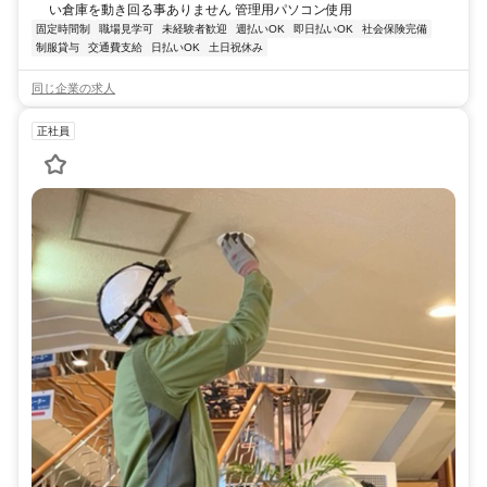
い倉庫を動き回る事ありません 管理用パソコン使用
固定時間制
職場見学可
未経験者歓迎
週払いOK
即日払いOK
社会保険完備
制服貸与
交通費支給
日払いOK
土日祝休み
同じ企業の求人
正社員