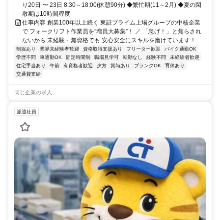
り20日 〜 23日 8:30～18:00(休憩90分) ◆繁忙期(11～2月) ◆夏の閑
散期は10時間程度
仕事内容 創業100年以上続く 東証プライム上場グループの中核企業
で フォークリフト作業員を”増員大募集”！ ／ 「急げ！」と焦らされ
ないから 未経験・無資格でも 安心安全にスキルを磨けています！ ...
制服あり
業界未経験者歓迎
資格取得支援あり
フリーター歓迎
バイク通勤OK
学歴不問
車通勤OK
固定時間制
職場見学可
転勤なし
経験不問
未経験者歓迎
住宅手当あり
午前
有資格者歓迎
夕方
賞与あり
ブランクOK
育休あり
交通費支給
同じ企業の求人
派遣社員