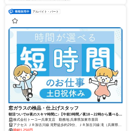
アルバイト・パート
窓ガラスの検品・仕上げスタッフ
朝活ついでor夜のスキマ時間に♪【午前3時間／夜18～22時から選べる】
土日祝休み＆扶養内OK！50代まで幅広い年代が活躍中
株式会社トーコー兵庫支店 勤務地:兵庫県加東市喜田
アクセス ＪＲ加古川線 滝野徒歩約29分、ＪＲ加古川線 滝（兵庫県）
徒歩約31分、ＪＲ加古川線 社町徒歩約51分 【滝野社IC近く】JR滝野
時給1,250円