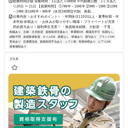
勤務時間詳細 実働時間：1日あたり8時間 平均勤務日数：1ヶ月あた
り20日 〜 21日 【就業時間】 ①7時半～16時半 ②9時～18時 ③10時
～19時 ④16時半～9時半（休憩1時間交代制、夜勤...
仕事内容 ✨おすすめポイント✨ ・年間休日110日以上・夏季休暇・年
末年始 休暇あり ・お休みが取りやすい職場！ プライベートが充実 ・
昇給賞与あり！福利厚生充実！ ・無資格未経験、大歓迎 ・子育...
制服あり
主婦・主夫歓迎
資格取得支援あり
車通勤OK
職場見学可
転勤なし
経験不問
未経験者歓迎
ネイルOK
残業なし
研修あり
賞与あり
ブランクOK
育休あり
交通費支給
資格取得手当あり
シフト制
長期休暇あり
ピアスOK
昼食補助あり
正社員