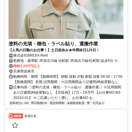
塗料の充填・梱包・ラベル貼り、運搬作業
【人気の日勤のお仕事！】土日祝休み★年間休日125日！
株式会社BREXA Next
勤務地・最寄駅 JR加古川線 社町駅 JR加古川線/社町駅,徒歩5分 ※中
国自動車道滝野社ICから車で10 ★工場敷地内に無料駐車場あり
時給1,200円以上
兵庫県加東市
勤務時間・期間 【勤務時間】 朝勤 昼勤 夕勤 夜勤 深夜 08:30～17:00
【勤務期間】 長期 試用期間：※試用期間あり(2週間)時給変動なし
仕事内容 ◇塗料の充填・梱包・ラベル貼り、運搬作業◇ ※試用期間
あり(2週間)時給変動なし 【月収例】17万～19万円 【お仕事NO.W1-
20310-01】 ※ご応募いただく際に、お仕事NO.を...
給料前払いOK
即日勤務OK
固定時間制
未経験者歓迎
寮・社宅あり
派遣社員