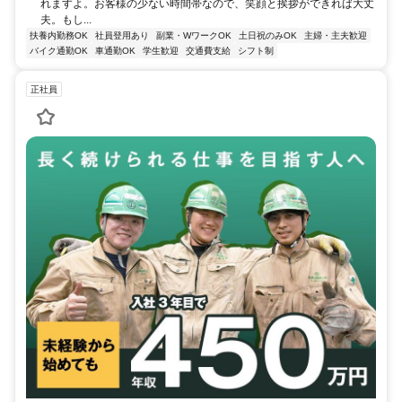
れますよ。お客様の少ない時間帯なので、笑顔と挨拶ができれば大丈
夫。もし...
扶養内勤務OK
社員登用あり
副業・WワークOK
土日祝のみOK
主婦・主夫歓迎
バイク通勤OK
車通勤OK
学生歓迎
交通費支給
シフト制
正社員