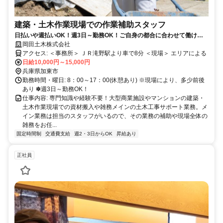
建築・土木作業現場での作業補助スタッフ
日払いや週払いOK！週3日～勤務OK！ご自身の都合に合わせて働ける
職場
岡田土木株式会社
アクセス: ＜事務所＞ ＪＲ滝野駅より車で8分 ＜現場＞ エリアによる
日給10,000円～15,000円
兵庫県加東市
勤務時間・曜日: 8：00～17：00(休憩あり) ※現場により、多少前後
あり ✽週3日～勤務OK！
仕事内容: 専門知識や経験不要！大型商業施設やマンションの建築・
土木作業現場での資材搬入や雑務メインの土木工事サポート業務。メ
イン業務は担当のスタッフがいるので、その業務の補助や現場全体の
雑務をお任...
固定時間制
交通費支給
週2・3日からOK
昇給あり
正社員