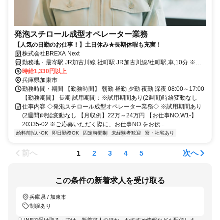
発泡スチロール成型オペレーター業務
【人気の日勤のお仕事！】土日休み★長期休暇も充実！
株式会社BREXA Next
勤務地・最寄駅 JR加古川線 社町駅 JR加古川線/社町駅,車,10分 ※中
国道滝野社ICから車で10分 ★工場敷地内に無料駐車場あり
時給1,330円以上
兵庫県加東市
勤務時間・期間 【勤務時間】 朝勤 昼勤 夕勤 夜勤 深夜 08:00～17:00
【勤務期間】 長期 試用期間：※試用期間あり(2週間)時給変動なし
仕事内容 ◇発泡スチロール成型オペレーター業務◇ ※試用期間あり
(2週間)時給変動なし 【月収例】22万～24万円 【お仕事NO.W1-】
20335-02 ※ご応募いただく際に、お仕事NO.をお伝...
給料前払いOK
即日勤務OK
固定時間制
未経験者歓迎
寮・社宅あり
前へ
次へ
1
2
3
4
5
この条件の新着求人を受け取る
兵庫県 / 加東市
制服あり