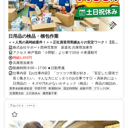
日用品の検品・梱包作業
＜＜人気の高時給案件！＞＞正社員登用実績ありの安定ワーク！【日用
品の検品・梱包】時給1450円
株式会社サポート西神営業所 派遣先:兵庫県加東市
アクセス 神戸電鉄「小野駅」より車で10分 ※車通勤可
時給1,450円
兵庫県加東市
勤務時間 8:00～17:00 ★日勤専属
仕事内容 【お仕事内容】 「コツコツ作業が好き」 「安定した環境で
長く働きたい」 そんな方にピッタリのお仕事です◎ ＜具体的には＞
日用品の ・ キズや汚れがないかチェック（検品） ・ 商品の箱詰め...
業界未経験者歓迎
学歴不問
車通勤OK
固定時間制
経験不問
ブランクOK
交通費支給
土日祝休み
履歴書不要
アルバイト・パート