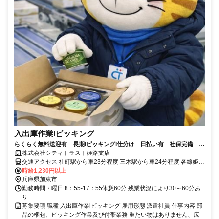
入出庫作業lピッキング
らくらく無料送迎有 長期lピッキングl仕分け 日払い有 社保完備 当
社スタッフ活躍中
株式会社シティトラスト姫路支店
交通アクセス 社町駅から車23分程度 三木駅から車24分程度 各線姫路
駅から車50分程度
時給1,230円以上
兵庫県加東市
勤務時間・曜日 8：55-17：55休憩60分 残業状況により30～60分あ
り
募集要項 職種 入出庫作業lピッキング 雇用形態 派遣社員 仕事内容 部
品の梱包、ピッキング作業及び付帯業務 重たい物はありません、広