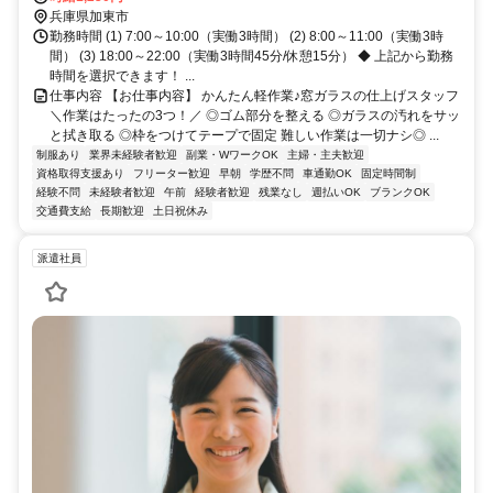
駅から車で7分／車通勤OK＆無料駐車場あり
兵庫県加東市
勤務時間 (1) 7:00～10:00（実働3時間） (2) 8:00～11:00（実働3時
間） (3) 18:00～22:00（実働3時間45分/休憩15分） ◆ 上記から勤務
時間を選択できます！ ...
仕事内容 【お仕事内容】 かんたん軽作業♪窓ガラスの仕上げスタッフ
＼作業はたったの3つ！／ ◎ゴム部分を整える ◎ガラスの汚れをサッ
と拭き取る ◎枠をつけてテープで固定 難しい作業は一切ナシ◎ ...
制服あり
業界未経験者歓迎
副業・WワークOK
主婦・主夫歓迎
資格取得支援あり
フリーター歓迎
早朝
学歴不問
車通勤OK
固定時間制
経験不問
未経験者歓迎
午前
経験者歓迎
残業なし
週払いOK
ブランクOK
交通費支給
長期歓迎
土日祝休み
派遣社員