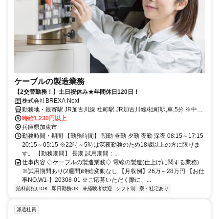
ケーブルの製造業務
【2交替勤務！】土日祝休み★年間休日120日！
株式会社BREXA Next
勤務地・最寄駅 JR加古川線 社町駅 JR加古川線/社町駅,車,5分 ※中国
自動車道滝野社ICから車で10分 ★工場敷地内に無料駐車場あり
時給1,230円以上
兵庫県加東市
勤務時間・期間 【勤務時間】 朝勤 昼勤 夕勤 夜勤 深夜 08:15～17:15
20:15～05:15 ※22時～5時は深夜勤務のため18歳以上の方に限りま
す。 【勤務期間】 長期 試用期間：...
仕事内容 ◇ケーブルの製造業務◇ 電線の製造(仕上げに関する業務)
※試用期間あり(2週間)時給変動なし 【月収例】26万～28万円 【お仕
事NO.W1-】20308-01 ※ご応募いただく際に、...
給料前払いOK
即日勤務OK
未経験者歓迎
シフト制
寮・社宅あり
派遣社員