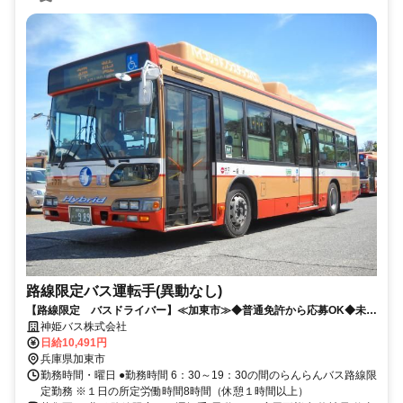
路線限定バス運転手(異動なし)
【路線限定 バスドライバー】≪加東市≫◆普通免許から応募OK◆未経
験歓迎
神姫バス株式会社
日給10,491円
兵庫県加東市
勤務時間・曜日 ●勤務時間 6：30～19：30の間のらんらんバス路線限
定勤務 ※１日の所定労働時間8時間（休憩１時間以上）