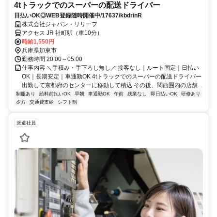
4tトラックでのスーパーの配送ドライバー
日払いOK◎WEB登録随時開催中/17637/kbdrinR
株式会社ジャパン・リリーフ
アクセス JR 社町駅（車10分）
時給1,550円
兵庫県加東市
勤務時間 20:00～05:00
仕事内容 ＼手積み・手下ろし無し／ 接客なし｜ルート固定｜日払い
OK｜長期安定｜車通勤OK 4tトラックでのスーパーの配送ドライバー
出勤して京都府のセンターに移動して積込 その後、関西圏内の店舗...
制服あり
給料前払いOK
早朝
車通勤OK
午前
残業なし
即日払いOK
研修あり
夕方
交通費支給
シフト制
派遣社員