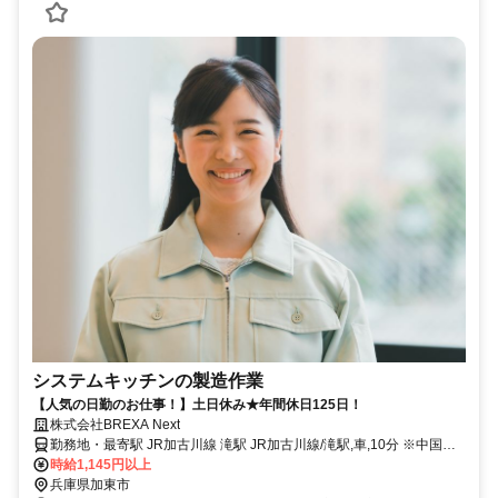
システムキッチンの製造作業
【人気の日勤のお仕事！】土日休み★年間休日125日！
株式会社BREXA Next
勤務地・最寄駅 JR加古川線 滝駅 JR加古川線/滝駅,車,10分 ※中国自
動車道滝野社ICから車で10分 ★工場敷地外に無料駐車場あり
時給1,145円以上
兵庫県加東市