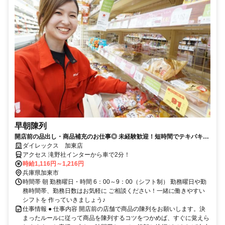
早朝陳列
開店前の品出し・商品補充のお仕事◎ 未経験歓迎！短時間でテキパキ働
きたい方必見の求人です。
ダイレックス 加東店
アクセス 滝野社インターから車で2分！
時給1,116円～1,216円
兵庫県加東市
時間帯 朝 勤務曜日・時間 6：00～9：00（シフト制） 勤務曜日や勤
務時間帯、勤務日数はお気軽に ご相談ください！一緒に働きやすい
シフトを 作っていきましょう♪
仕事情報 ● 仕事内容 開店前の店舗で商品の陳列をお願いします。決
まったルールに従って商品を陳列するコツをつかめば、すぐに覚えら