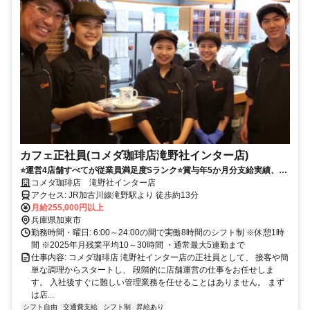
カフェ正社員(コメダ珈琲店滝野社インター店)
⭐運営4店舗すべてが従業員満足度Sランク⭐賞与年5か月分支給実績、3
年連続昇給5％、残業代は1分単位で支給。未経験から店舗運営を学べま
コメダ珈琲店 滝野社インター店
す。
アクセス: JR加古川線滝野駅より 徒歩約13分
月給255,000円以上
兵庫県加東市
勤務時間・曜日: 6:00～24:00の間で実働8時間のシフト制 ※休憩1時
間 ※2025年月残業平均10～30時間 ・通常最大5連勤まで
仕事内容: コメダ珈琲店 滝野社インター店の正社員として、 接客や簡
単な調理からスタートし、 段階的に店舗運営の仕事をお任せしま
す。 入社後すぐに難しい管理業務を任せることはありません。 まず
は店...
シフト自由
交通費支給
シフト制
昇給あり