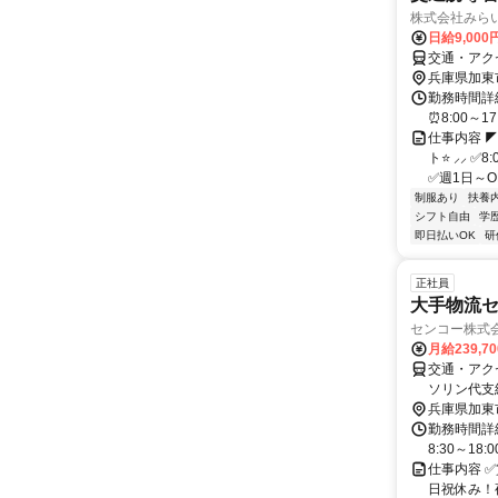
株式会社みらい
日給9,00
交通・アク
兵庫県加東
勤務時間詳細
⏰8:00～1
仕事内容 
ト⭐ ⸝⸝ 
✅週1日～O
制服あり
扶養
シフト自由
学
即日払いOK
研
正社員
大手物流
センコー株式
月給239,7
交通・アク
ソリン代支
から通われ
兵庫県加東
勤務時間詳細
8:30～18
仕事内容 
日祝休み！