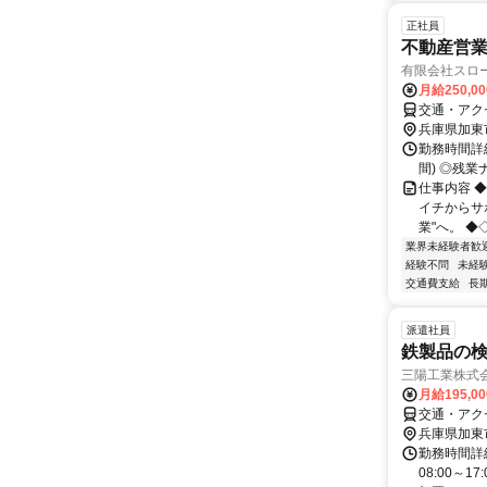
正社員
不動産営業
有限会社スロ
月給250,0
交通・アク
兵庫県加東
勤務時間詳細
間) ◎残業
仕事内容 
イチからサ
業"へ。 ◆
業界未経験者歓
経験不問
未経
交通費支給
長
派遣社員
鉄製品の
三陽工業株式会
月給195,0
交通・アク
兵庫県加東
勤務時間詳細
08:00～1