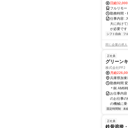
日給32,00
フルリモー
勤務時間・曜
仕事内容:
大に向けて
が必要です！
シフト自由
フ
同じ企業の求人
正社員
グリーン
株式会社PFJ
月給226,0
兵庫県加東
勤務時間 
＊例 AM6
お仕事内容
のお仕事の
の機械に乗
固定時間制
未
正社員
鉄骨溶接・