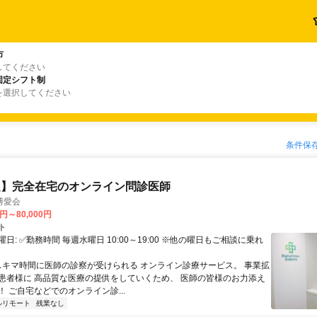
市
してください
固定シフト制
を選択してください
条件保
定】完全在宅のオンライン問診医師
博愛会
0円～80,000円
ト
日: ✅勤務時間 毎週水曜日 10:00～19:00 ※他の曜日もご相談に乗れ
 スキマ時間に医師の診察が受けられる オンライン診療サービス。 事業拡
患者様に 高品質な医療の提供をしていくため、 医師の皆様のお力添え
 ご自宅などでのオンライン診...
ルリモート
残業なし