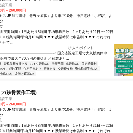
建設工業
00円～260,000円
セス JR加古川線「青野ヶ原駅」より車で10分、神戸電鉄「小野駅」よ
3分
市
 実働時間：1日あたり8時間 平均勤務日数：1ヶ月あたり21日 〜 22日
7:00 ※残業時間/平均月10時間 ▼▼▼ 残業時間は申告制 ▼▼▼ それぞれ
せて...
―――――――――――――――――――― 求人のポイント
――――――――――――――― ✅ 国交省認定工場で大規模案件中
格保有で最大年70万円の報奨金 ✅ 残業あり...
迎
資格取得支援あり
バイク通勤OK
学歴不問
車通勤OK
固定時間制
勤なし
経験不問
住宅手当あり
研修あり
交通費支給
資格取得手当あり
食補助あり
友達と応募OK
フ(鉄骨製作工場)
建設工業
00円～260,000円
セス JR加古川線「青野ヶ原駅」より車で10分、神戸電鉄「小野駅」よ
3分
市
 実働時間：1日あたり8時間 平均勤務日数：1ヶ月あたり21日 〜 22日
7:00 ※残業時間/平均月10時間 ▼▼▼ 残業時間は申告制 ▼▼▼ それぞれ