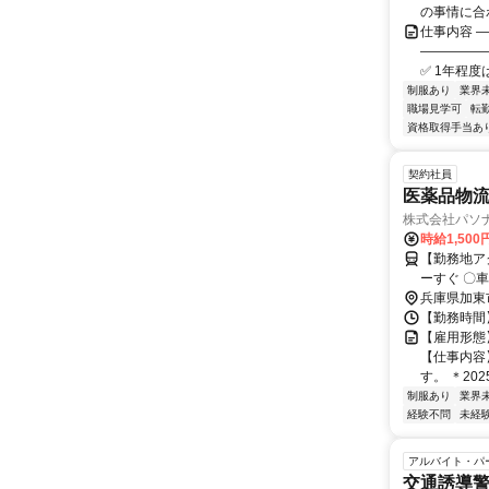
の事情に合わ
仕事内容 
―――――
✅ 1年程度
制服あり
業界
職場見学可
転
資格取得手当あ
契約社員
医薬品物
株式会社パソ
時給1,500
【勤務地ア
ーす
兵庫県加東
【勤務時間】
【雇用形態
【仕事内容
す。 ＊20
制服あり
業界
経験不問
未経
アルバイト・パ
交通誘導