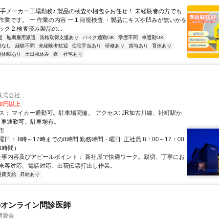
大手メーカー工場勤務♪ 製品の検査や梱包をお任せ！ 未経験者の方でも
作業です。 ー 作業の内容 ー 1.目視検査 ・製品にキズや凹みが無いかを
ク 2.検査済み製品の...
迎
無期雇用派遣
資格取得支援あり
バイク通勤OK
学歴不問
車通勤OK
勤なし
経験不問
未経験者歓迎
住宅手当あり
研修あり
賞与あり
育休あり
期休暇あり
土日祝休み
寮・社宅あり
株式会社
00円以上
イカー通勤可。駐車場完備。 アクセス: JR加古川線、社町駅か
ら徒歩10分 車通勤可。駐車場有。
市
日： 8時～17時までの8時間 勤務時間・曜日: 正社員 8：00～17：00
1時間）
 仕事内容及びアピールポイント： 新社屋で快適ワーク。親切、丁寧にお
来客対応、電話対応、出荷伝票打出し作業。
通費支給
昇給あり
のオンライン問診医師
博愛会