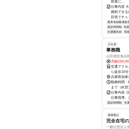
部署に...
仕事内容 
挑戦できる
目視でチェッ
業界未経験者歓
固定時間制
転
交通費支給
長
正社員
事務職
山田酒造食品
月給200,0
交通アクセス： マ
兵庫県加東
勤務時間・曜
まで（休憩
仕事内容:
仕事指導。
固定時間制
交
業務委託
完全在宅
一般社団法人