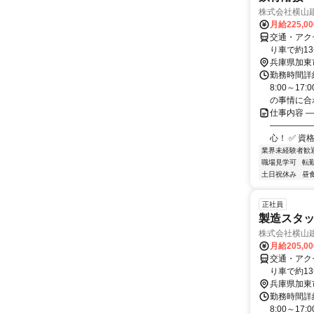
株式会社横山
月給225,0
交通・アク
り車で約1
兵庫県加東
勤務時間詳細
8:00～1
の事情に合わ
仕事内容 
―――――
心！ ✅ 資
業界未経験者歓
職場見学可
転
土日祝休み
昼
正社員
製造スタッ
株式会社横山
月給205,0
交通・アク
り車で約1
兵庫県加東
勤務時間詳細
8:00～1