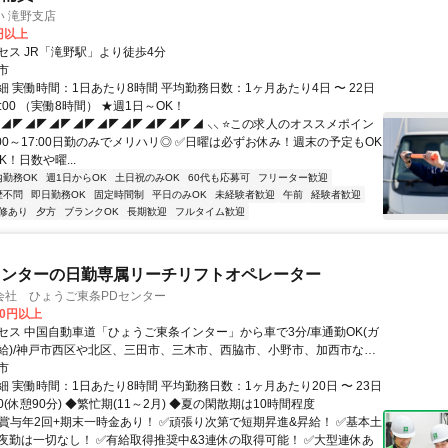
 滝野支店
0円以上
セス JR「滝野駅」より徒歩4分
市
 実働時間：1日あたり8時間 平均勤務日数：1ヶ月あたり4日 〜 22日
7:00 （実働8時間） ★週1日～OK！
◤◢◤◢◤◢◤◢◤◢◤◢◤◢◤◢◤◢ ⸜⸜ ⭐この求人のオススメポイン
✅8:00～17:00日勤のみでメリハリ◎ ✅日曜は必ずお休み！週末の予定もOK
K！日数や曜...
内勤務OK
週1日からOK
土日祝のみOK
60代も応募可
フリーター歓迎
歴不問
即日勤務OK
固定時間制
平日のみOK
未経験者歓迎
午前
経験者歓迎
修あり
夕方
ブランクOK
長期歓迎
フルタイム歓迎
センターの日勤専属リーチリフトオペレーター
会社 ひょうご東条PDセンター
00円以上
セス 中国自動車道「ひょうご東条インター」から車で3分/車通勤OK(ガ
給)/神戸市西区や北区、三田市、三木市、西脇市、小野市、加西市など
ている方がおります
市
 実働時間：1日あたり8時間 平均勤務日数：1ヶ月あたり20日 〜 23日
:00(休憩90分) ◆繁忙期(11～2月) ◆夏の閑散期は10時間程度
✅賞与年2回+期末一時金あり！ ✅頑張り次第で短期昇進&昇給！ ✅基本土
夜勤は一切なし！ ✅有給取得推奨中&3連休の取得可能！ ✅大型連休あ