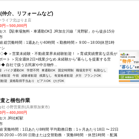
(仲介、リフォームなど)
ーライフ北はりま店
00円～500,000円
セス 【駐車場無料・車通勤OK】JR加古川線「滝野駅」から徒歩15分
市
 総労働時間：1週あたり40時間 ＜勤務時間＞ 9:00～18:00(休憩1時
ナシ
◆◇◆ ＞営業未経験・不動産業界未経験歓迎！ ＞育成実績豊富な店長が
ポート ＞完全週休2日×残業少なめ 未経験から"暮らしを提案する営
◇◆ 自社で扱う古民家や中古物件...
迎
バイク通勤OK
学歴不問
車通勤OK
固定時間制
職場見学可
転勤なし
験者歓迎
午前
経験者歓迎
残業なし
有資格者歓迎
夕方
ブランクOK
期歓迎
資格取得手当あり
ピアスOK
ひげOK
検査と梱包作業
社 小野営業所(兵庫県加東市)
00円～400,000円
セス JR社町駅
市
 実働時間：1日あたり8時間 平均勤務日数：1ヶ月あたり18日 〜 22日
7:00 20:00～05:00 日勤または交替勤務 ・実働8時間 ・休憩1時間 ・配属