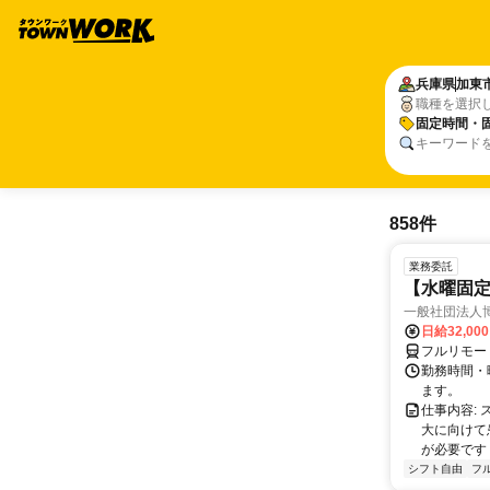
兵庫県
加東
職種を選択
固定時間・
キーワード
858件
業務委託
【水曜固
一般社団法人
日給32,00
フルリモー
勤務時間・曜
ます。
仕事内容:
大に向けて
が必要です！
シフト自由
フ