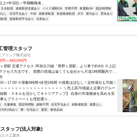
上×年3回) ✅早期離職者...
・主夫歓迎
資格取得支援あり
バイク通勤OK
学歴不問
車通勤OK
固定時間制
勤なし
住宅手当あり
午前
経験者歓迎
有資格者歓迎
夕方
賞与あり
育休あり
期歓迎
資格取得手当あり
社割あり
工管理スタッフ
ニアリング株式会社
00円～460,000円
野ヶ原駅」より車で約4分 ※上記
。 実際の現場は遠くても会社から片道1時間圏内で
市
す。 ★U・Iターン歓迎！ ★転勤なし
:00～17:00 ※実働8時間+休憩1時間 ※残業ほぼなし！定時退社も可能！
＞＞＞＞＞＞＞＞＞＞＞＞＞＞＞＞＞＞ ＼売上高70億超え企業のグルー
【経験・スキルを活かしてキャリアアップ】 自身の市場価値を高める安
事もプライベートも理想通り...
り
大量募集
固定時間制
経験不問
住宅手当あり
経験者歓迎
残業なし
賞与年2回あり
寮・社宅あり
髪型・髪色自由
スタッフ(法人対象)
コルク工業所