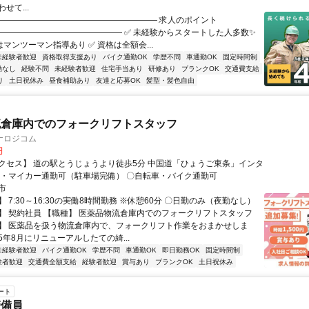
せて...
―――――――――――――――――――― 求人のポイント
――――――――――――――― ✅ 未経験からスタートした人多数✨
はマンツーマン指導あり ✅ 資格は全額会...
未経験者歓迎
資格取得支援あり
バイク通勤OK
学歴不問
車通勤OK
固定時間制
勤なし
経験不問
未経験者歓迎
住宅手当あり
研修あり
ブランクOK
交通費支給
り
土日祝休み
昼食補助あり
友達と応募OK
髪型・髪色自由
流倉庫内でのフォークリフトスタッフ
ナロジコム
円
クセス】 道の駅とうじょうより徒歩5分 中国道「ひょうご東条」インタ
ぐ 〇車・マイカー通勤可（駐車場完備） 〇自転車・バイク通勤可
市
 7:30～16:30の実働8時間勤務 ※休憩60分 〇日勤のみ（夜勤なし）
】 契約社員 【職種】 医薬品物流倉庫内でのフォークリフトスタッフ
】 医薬品を扱う物流倉庫内で、フォークリフト作業をおまかせしま
25年8月にリニューアルしたての綺...
未経験者歓迎
バイク通勤OK
学歴不問
車通勤OK
即日勤務OK
固定時間制
験者歓迎
交通費全額支給
経験者歓迎
賞与あり
ブランクOK
土日祝休み
ート
警備員