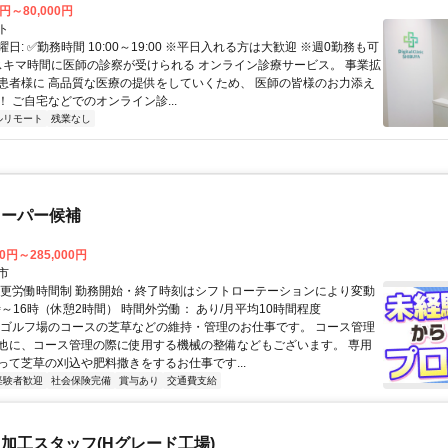
0円～80,000円
ト
日: ✅勤務時間 10:00～19:00 ※平日入れる方は大歓迎 ※週0勤務も可
 スキマ時間に医師の診察が受けられる オンライン診療サービス。 事業拡
患者様に 高品質な医療の提供をしていくため、 医師の皆様のお力添え
 ご自宅などでのオンライン診...
ルリモート
残業なし
キーパー候補
00円～285,000円
市
変更労働時間制 勤務開始・終了時刻はシフトローテーションにより変動
時～16時（休憩2時間） 時間外労働： あり/月平均10時間程度
 ゴルフ場のコースの芝草などの維持・管理のお仕事です。 コース管理
他に、コース管理の際に使用する機械の整備などもございます。 専用
って芝草の刈込や肥料撒きをするお仕事です...
経験者歓迎
社会保険完備
賞与あり
交通費支給
加工スタッフ(Hグレード工場)