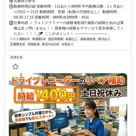
兵庫県小野市
勤務時間詳細 実働時間：1日あたり8時間 平均勤務日数：1ヶ月あた
り20日 〜 21日 勤務期間：長期（転勤の可能性なし） 勤務時間：
08:30-17:15 実働時間：8時間 休憩時間：45分
仕事内容 ／ フォトグラファーの経験者歓迎!! 撮影の経験があれば業
種は全く問いません！！ 異業種の経験をヤマソロで是非発揮してく
ださい ！！ ＼ ||◤ ここがポイント！ ────────────...
バイク通勤OK
車通勤OK
固定時間制
転勤なし
経験者歓迎
賞与あり
交通費支給
長期歓迎
駅近5分以内
社割あり
派遣社員