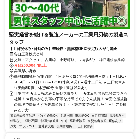
堅実経営を続ける製造メーカーの工業用刃物の製造ス
タッフ
【土日祝休み×日勤のみ】未経験・無資格OK◎安定収入が可能★
谷口工業株式会社
交通・アクセス 加古川線「小野町駅」～徒歩6分、神戸電鉄粟生線
「小野駅」～車6分
月給250,000円以上
兵庫県小野市
勤務時間詳細 実働時間：1日あたり8時間 平均勤務日数：1ヶ月あた
り19日 〜 21日 8:00～17:00(休憩60分) ★週休二日制 ★土日祝休み
※実働8時間、休憩60分 ※繁忙期は残業あり...
仕事内容 ★土日祝休み＆長期休暇あり！ ★休み相談も気軽にできる
社風！ ★穏やかな先輩の丁寧な指導でぐんぐん成長！ ★安心感抜群
の職場で長続きする先輩多数！ ＞＞製造業で安定したキャリアを積
みたい方...
業界未経験者歓迎
バイク通勤OK
学歴不問
車通勤OK
固定時間制
職場見学可
転勤なし
経験不問
未経験者歓迎
午前
経験者歓迎
有資格者歓迎
研修あり
夕方
ブランクOK
交通費支給
長期休暇あり
土日祝休み