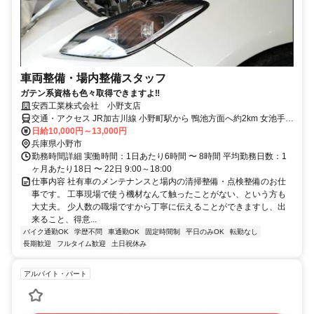
車両整備・場内整備スタッフ
ガテン系資格も色々取得できますよ‼
安西工業株式会社 小野支店
交通・アクセス JR加古川線 小野町駅から 鴨池方面へ約2km 女池手前
の道を入る
日給10,000円～13,000円
兵庫県小野市
勤務時間詳細 実働時間：1日あたり6時間 〜 8時間 平均勤務日数：1
ヶ月あたり18日 〜 22日 9:00～18:00
仕事内容 社有車のメンテナンスと場内の清掃整備・点検整備のお仕
事です。 工事現場で使う機材なんて触ったことがない、という方も
大丈夫。 少人数の職場ですから丁寧に伝えることができますし、出
来ること、得意...
バイク通勤OK
学歴不問
車通勤OK
固定時間制
平日のみOK
転勤なし
長期歓迎
フルタイム歓迎
土日祝休み
アルバイト・パート