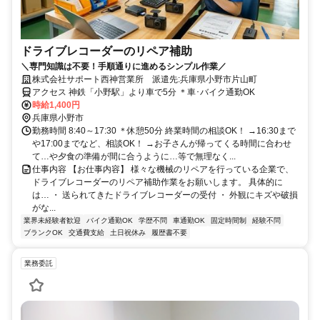
ドライブレコーダーのリペア補助
＼専門知識は不要！手順通りに進めるシンプル作業／
株式会社サポート西神営業所 派遣先:兵庫県小野市片山町
アクセス 神鉄「小野駅」より車で5分 ＊車･バイク通勤OK
時給1,400円
兵庫県小野市
勤務時間 8:40～17:30 ＊休憩50分 終業時間の相談OK！ →16:30まで
や17:00までなど、相談OK！ →お子さんが帰ってくる時間に合わせ
て…や夕食の準備が間に合うように…等で無理なく...
仕事内容 【お仕事内容】 様々な機械のリペアを行っている企業で、
ドライブレコーダーのリペア補助作業をお願いします。 具体的に
は… ・ 送られてきたドライブレコーダーの受付 ・ 外観にキズや破損
がな...
業界未経験者歓迎
バイク通勤OK
学歴不問
車通勤OK
固定時間制
経験不問
ブランクOK
交通費支給
土日祝休み
履歴書不要
業務委託