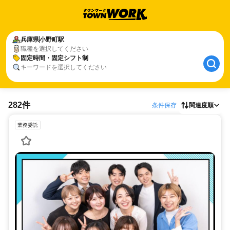
兵庫県
小野町駅
職種を選択してください
固定時間・固定シフト制
キーワードを選択してください
282件
条件保存
関連度順
業務委託