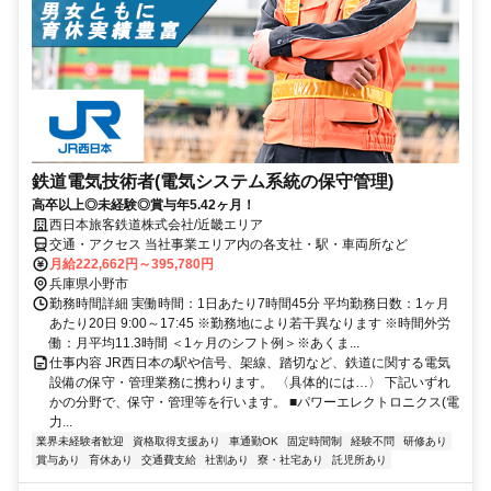
鉄道電気技術者(電気システム系統の保守管理)
高卒以上◎未経験◎賞与年5.42ヶ月！
西日本旅客鉄道株式会社/近畿エリア
交通・アクセス 当社事業エリア内の各支社・駅・車両所など
月給222,662円～395,780円
兵庫県小野市
勤務時間詳細 実働時間：1日あたり7時間45分 平均勤務日数：1ヶ月
あたり20日 9:00～17:45 ※勤務地により若干異なります ※時間外労
働：月平均11.3時間 ＜1ヶ月のシフト例＞※あくま...
仕事内容 JR西日本の駅や信号、架線、踏切など、鉄道に関する電気
設備の保守・管理業務に携わります。 〈具体的には…〉 下記いずれ
かの分野で、保守・管理等を行います。 ■パワーエレクトロニクス(電
力...
業界未経験者歓迎
資格取得支援あり
車通勤OK
固定時間制
経験不問
研修あり
賞与あり
育休あり
交通費支給
社割あり
寮・社宅あり
託児所あり