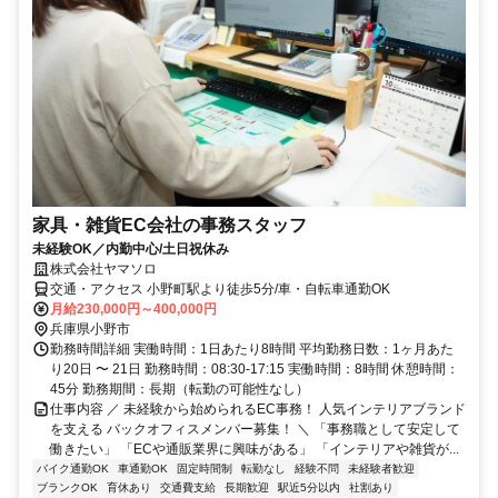
家具・雑貨EC会社の事務スタッフ
未経験OK／内勤中心/土日祝休み
株式会社ヤマソロ
交通・アクセス 小野町駅より徒歩5分/車・自転車通勤OK
月給230,000円～400,000円
兵庫県小野市
勤務時間詳細 実働時間：1日あたり8時間 平均勤務日数：1ヶ月あた
り20日 〜 21日 勤務時間：08:30-17:15 実働時間：8時間 休憩時間：
45分 勤務期間：長期（転勤の可能性なし）
仕事内容 ／ 未経験から始められるEC事務！ 人気インテリアブランド
を支える バックオフィスメンバー募集！ ＼ 「事務職として安定して
働きたい」 「ECや通販業界に興味がある」 「インテリアや雑貨が...
バイク通勤OK
車通勤OK
固定時間制
転勤なし
経験不問
未経験者歓迎
ブランクOK
育休あり
交通費支給
長期歓迎
駅近5分以内
社割あり