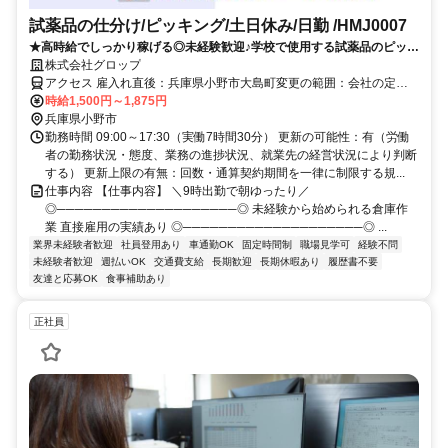
試薬品の仕分け/ピッキング/土日休み/日勤 /HMJ0007
★高時給でしっかり稼げる◎未経験歓迎♪学校で使用する試薬品のピッキ
ング・運搬作業！嬉しい9時出勤＆土日休みでプライベートも充実
株式会社グロップ
アクセス 雇入れ直後：兵庫県小野市大島町変更の範囲：会社の定め
る就業場所＼アクセス／神戸電鉄「市場駅」から徒歩20分＼通勤備考
時給1,500円～1,875円
／神戸電鉄「市場駅」から徒歩20分マイカー・バイク・自転車通勤
兵庫県小野市
OK
勤務時間 09:00～17:30（実働7時間30分） 更新の可能性：有（労働
者の勤務状況・態度、業務の進捗状況、就業先の経営状況により判断
する） 更新上限の有無：回数・通算契約期間を一律に制限する規...
仕事内容 【仕事内容】 ＼9時出勤で朝ゆったり／
◎────────────────────◎ 未経験から始められる倉庫作
業 直接雇用の実績あり ◎────────────────────◎ ...
業界未経験者歓迎
社員登用あり
車通勤OK
固定時間制
職場見学可
経験不問
未経験者歓迎
週払いOK
交通費支給
長期歓迎
長期休暇あり
履歴書不要
友達と応募OK
食事補助あり
正社員