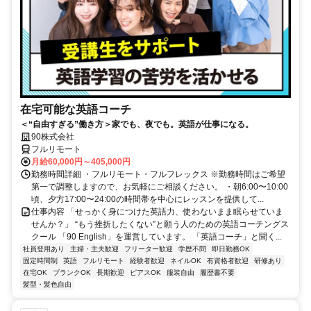
在宅可能な英語コーチ
＜“自由すぎる”働き方＞家でも、夜でも。英語が仕事になる。
90株式会社
フルリモート
月給60,000円～405,000円
勤務時間詳細 ・フルリモート・フルフレックス ※勤務時間はご希望
第一で調整しますので、お気軽にご相談ください。 ・朝6:00〜10:00
頃、夕方17:00〜24:00の時間帯を中心にレッスンを提供して...
仕事内容 「せっかく身につけた英語力、使わないまま眠らせていま
せんか？」 “もう挫折したくない”と願う人のための英語コーチングス
クール 「90 English」を運営しています。 「英語コーチ」と聞く...
社員登用あり
主婦・主夫歓迎
フリーター歓迎
学歴不問
即日勤務OK
固定時間制
英語
フルリモート
経験者歓迎
ネイルOK
有資格者歓迎
研修あり
在宅OK
ブランクOK
長期歓迎
ピアスOK
服装自由
履歴書不要
髪型・髪色自由