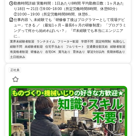
勤務時間詳細 実働時間：1日あたり8時間 平均勤務日数：1ヶ月あた
り18日 〜 21日 ①9:00~18:00（所定労働時間8時間、休憩60分）
②10:00～19:00（所定労働時間8時間、休憩6...
仕事内容 ＼ 未経験でも「研修修了後はプログラマーとして現場デビ
ュー」できる ／ （最短1ヶ月～最長6ヶ月の研修制度） 「プログラミ
ングって何から始めればいい？」 「IT未経験でも本当にエンジニア
に...
業界未経験者歓迎
ランチタイム
フリーター歓迎
学歴不問
固定時間制
転勤なし
経験不問
未経験者歓迎
住宅手当あり
フルリモート
交通費全額支給
経験者歓迎
有資格者歓迎
研修あり
在宅OK
賞与あり
育休あり
駅近5分以内
長期休暇あり
土日祝休み
正社員