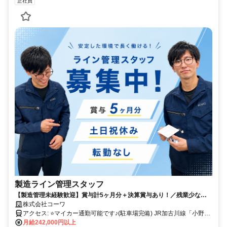
正社員
製造ライン管理スタッフ
【製造管理未経験歓迎】賞与計5ヶ月分＋決算賞与あり！／残業少なめ
／基本土日祝休み＆長期休暇あり／転勤なし／マイカー通勤可・駐車場
株式会社コーワ
完備
アクセス: ⭐マイカー通勤可能です♪(駐車場完備) JR加古川線「小野町
駅」から徒歩15分
月給242,000円以上