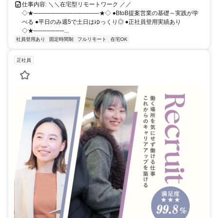
仕事内容: ＼＼在宅型リモートワーク ／／
◇★───────────────★◇ ●BtoB提案営業の基礎～実践が学
べる ●平日のみ週5で土日はゆっくり◎ ●正社員登用実績あり
◇★───────...
社員登用あり
固定時間制
フルリモート
在宅OK
正社員