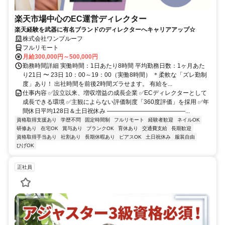
楽天市場中心のEC運営ディレクター
楽天経験を武器に有名ブランドのディレクターへキャリアアップ☆
株式会社ワンプルーフ
フルリモート
月給300,000円～500,000円
勤務時間詳細 実働時間：1日あたり8時間 平均勤務日数：1ヶ月あた
り21日 〜 23日 10：00～19：00（実働8時間） ＊柔軟な「ズレ勤制
度」あり！ 出社時間を前後2時間ズラせます。 有給を...
仕事内容 ✅設立以来、増収増益の成長企業 ✅ECディレクターとして
成長できる環境 ✅主観によらない評価制度「360度評価」を採用 ✅年
間休日平均128日＆土日祝休み ―――――――――――――...
資格取得支援あり
学歴不問
固定時間制
フルリモート
経験者歓迎
ネイルOK
研修あり
在宅OK
賞与あり
ブランクOK
育休あり
交通費支給
長期歓迎
資格取得手当あり
社割あり
長期休暇あり
ピアスOK
土日祝休み
服装自由
ひげOK
正社員