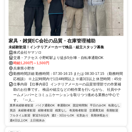
家具・雑貨EC会社の品質・在庫管理補助
未経験歓迎！インテリアメーカーで検品・組立スタッフ募集
株式会社ヤマソロ
交通・アクセス 小野町駅より徒歩5分/車・自転車通勤OK
時給1,200円～1,500円
兵庫県小野市
勤務時間詳細 勤務時間：07:30-16:15 または 08:30-17:15 （勤務時間
応相談） ※上記時間内で1日4時間以上 ※週3日以上 休憩時間：45分
仕事内容 【仕事内容】 インテリアメーカーの品質管理部での作業補
助のお仕事です。 検品や組立などの軽作業を行いながら、 社員やチ
ームメンバーとコミュニケーションを取りつつ進める業務が中心で
す。 「一人...
業界未経験者歓迎
バイク通勤OK
車通勤OK
固定時間制
平日のみOK
転勤なし
英語
未経験者歓迎
経験者歓迎
残業なし
有資格者歓迎
交通費支給
長期歓迎
フルタイム歓迎
駅近5分以内
週2・3日からOK
社割あり
長期休暇あり
週4日以上OK
土日祝休み