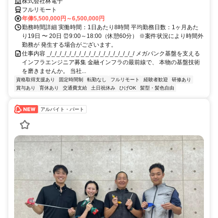
株式会社林電子
フルリモート
年俸5,500,000円～6,500,000円
勤務時間詳細 実働時間：1日あたり8時間 平均勤務日数：1ヶ月あた
り19日 〜 20日 ⏰9:00～18:00（休憩60分） ※案件状況により時間外
勤務が 発生する場合がございます。
仕事内容 _/_/_/_/_/_/_/_/_/_/_/_/_/_/_/_/_/_/ メガバンク基盤を支える
インフラエンジニア募集 金融インフラの最前線で、 本物の基盤技術
を磨きませんか。 当社...
資格取得支援あり
固定時間制
転勤なし
フルリモート
経験者歓迎
研修あり
賞与あり
育休あり
交通費支給
土日祝休み
ひげOK
髪型・髪色自由
アルバイト・パート