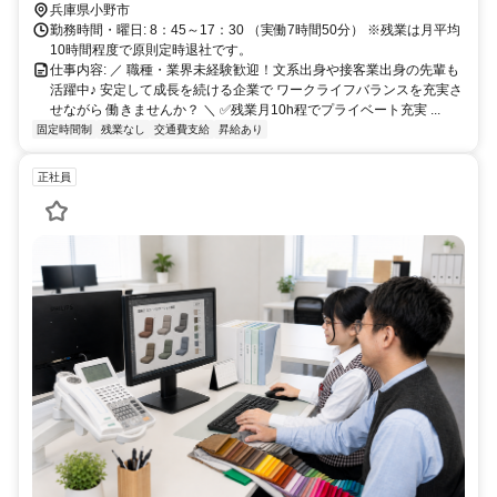
兵庫県小野市
勤務時間・曜日: 8：45～17：30 （実働7時間50分） ※残業は月平均
10時間程度で原則定時退社です。
仕事内容: ／ 職種・業界未経験歓迎！文系出身や接客業出身の先輩も
活躍中♪ 安定して成長を続ける企業で ワークライフバランスを充実さ
せながら 働きませんか？ ＼ ✅残業月10h程でプライベート充実 ...
固定時間制
残業なし
交通費支給
昇給あり
正社員