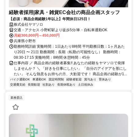
経験者採用|家具・雑貨EC会社の商品企画スタッフ
【必須：商品企画経験1年以上】年間休日125日！
株式会社ヤマソロ
交通・アクセス 小野町駅より徒歩5分/車・自転車通勤OK
月給300,000円～450,000円
兵庫県小野市
勤務時間詳細 実働時間：1日あたり8時間 平均勤務日数：1ヶ月あた
り20日 〜 21日 勤務期間：長期（転勤の可能性なし） 勤務時間：
08:30-17:15 実働時間：8時間 休憩時間：45分
仕事内容 ／ 商品企画の経験者募集!! あなたの経験をヤマソロで発揮
しませんか？ ＼ 「好きを仕事にしたい」 「自分のアイデアを形にし
たい」 そんな熱意をお持ちの方、大歓迎です！ 商品企画の経験が1...
バイク通勤OK
車通勤OK
固定時間制
経験者歓迎
賞与あり
育休あり
交通費支給
長期歓迎
社割あり
長期休暇あり
土日祝休み
業務委託