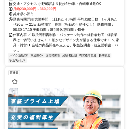
交通・アクセス 小野町駅より徒歩5分/車・自転車通勤OK
月給230,000円～360,000円
兵庫県小野市
勤務時間詳細 実働時間：1日あたり8時間 平均勤務日数：1ヶ月あた
り20日 〜 21日 勤務期間：長期（転勤の可能性なし） 勤務時間：
08:30-17:15 実働時間：8時間 休憩時間：45分
仕事内容 ／ 取扱説明書制作・パッケージ制作の経験者歓迎!! 経験業
界は一切問いません！！ 細かなデザイン力が活きる仕事です！ ＼ 家
具・雑貨EC会社の商品開発を支える、取扱説明書・組立説明書・パ
ッ...
バイク通勤OK
車通勤OK
固定時間制
経験者歓迎
有資格者歓迎
長期歓迎
駅近5分以内
正社員