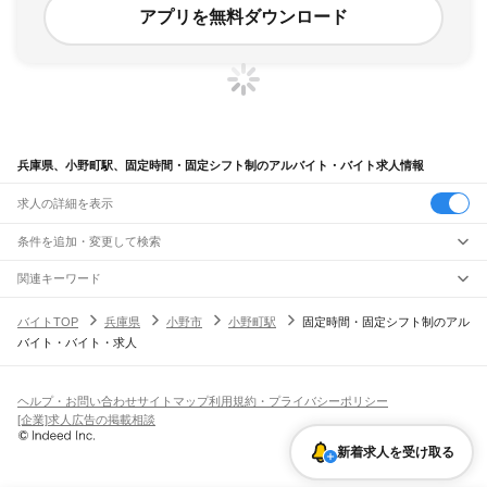
アプリを無料ダウンロード
兵庫県、小野町駅、固定時間・固定シフト制のアルバイト・バイト求人情報
求人の詳細を表示
条件を追加・変更して検索
市区町村を追加・変更
関連キーワード
完全在宅ワーク 全国
シール貼り 在宅
現在地周辺
ガチャガチャ
犬カフェ
兵庫県
駅を追加・変更
バイトTOP
兵庫県
小野市
小野町駅
固定時間・固定シフト制のアル
兵庫県
すべて
バイト・バイト・求人
神戸市
すべて
職種を追加・変更
JR神戸線(大阪～神戸)
東灘区
灘区
兵庫区
長田区
須磨区
垂水区
北区
中央区
西区
尼崎駅
立花駅
甲子園口駅
西宮駅
さくら夙川駅
芦屋駅
甲南山手駅
摂津本山駅
住吉駅
飲食・フードサービス
姫路市
尼崎市
明石市
西宮市
洲本市
芦屋市
伊丹市
相生市
豊岡市
加古川市
赤穂市
特徴を追加・変更
六甲道駅
摩耶駅
灘駅
三ノ宮駅
元町駅
神戸駅
飲食・フードサービス
すべて
ヘルプ・お問い合わせ
サイトマップ
利用規約・プライバシーポリシー
西脇市
宝塚市
三木市
高砂市
川西市
小野市
三田市
加西市
丹波篠山市
養父市
ホールスタッフ
キッチンスタッフ
皿洗い・洗い場
精肉・鮮魚加工
給食調理
人気
[企業]求人広告の掲載相談
JR神戸線(神戸～姫路)
丹波市
南あわじ市
朝来市
淡路市
宍粟市
加東市
たつの市
川辺郡
多可郡
加古郡
雇用形態を追加・変更
パン屋（ベーカリー）
フードカウンター販売員
バー（BAR）・バーテンダー
日払いOK
高校生歓迎
学生歓迎
深夜の仕事
髪型・髪色自由
ひげOK
ネイルOK
神戸駅
兵庫駅
新長田駅
鷹取駅
須磨海浜公園駅
須磨駅
塩屋駅
垂水駅
舞子駅
朝霧駅
神崎郡
揖保郡
赤穂郡
佐用郡
美方郡
飲食店補助（開店・閉店準備）
飲食店（店長・マネージャー）
新着求人を受け取る
ピアスOK
アルバイト・パート
履歴書不要
オープニングスタッフ
留学生・外国人活躍中
明石駅
西明石駅
大久保駅
魚住駅
土山駅
東加古川駅
加古川駅
宝殿駅
曽根駅
都道府県を変更
営業・販売
勤務期間
正社員
ひめじ別所駅
御着駅
東姫路駅
姫路駅