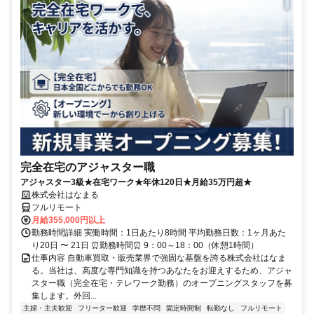
完全在宅のアジャスター職
アジャスター3級★在宅ワーク★年休120日★月給35万円超★
株式会社はなまる
フルリモート
月給355,000円以上
勤務時間詳細 実働時間：1日あたり8時間 平均勤務日数：1ヶ月あた
り20日 〜 21日 ⏰勤務時間⏰ 9：00～18：00（休憩1時間）
仕事内容 自動車買取・販売業界で強固な基盤を誇る株式会社はなま
る。当社は、高度な専門知識を持つあなたをお迎えするため、アジャ
スター職（完全在宅・テレワーク勤務）のオープニングスタッフを募
集します。外回...
主婦・主夫歓迎
フリーター歓迎
学歴不問
固定時間制
転勤なし
フルリモート