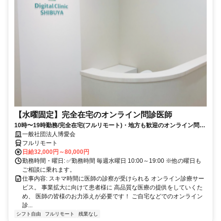
【水曜固定】完全在宅のオンライン問診医師
10時〜19時勤務/完全在宅(フルリモート)・地方も歓迎のオンライン問診
業務
一般社団法人博愛会
フルリモート
日給32,000円～80,000円
勤務時間・曜日: ✅勤務時間 毎週水曜日 10:00～19:00 ※他の曜日も
ご相談に乗れます。
仕事内容: スキマ時間に医師の診察が受けられる オンライン診療サー
ビス。 事業拡大に向けて患者様に 高品質な医療の提供をしていくた
め、 医師の皆様のお力添えが必要です！ ご自宅などでのオンライン
診...
シフト自由
フルリモート
残業なし