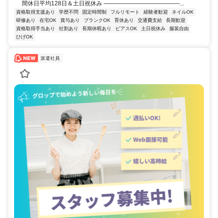
間休日平均128日＆土日祝休み ―――――――――――――...
資格取得支援あり
学歴不問
固定時間制
フルリモート
経験者歓迎
ネイルOK
研修あり
在宅OK
賞与あり
ブランクOK
育休あり
交通費支給
長期歓迎
資格取得手当あり
社割あり
長期休暇あり
ピアスOK
土日祝休み
服装自由
ひげOK
派遣社員