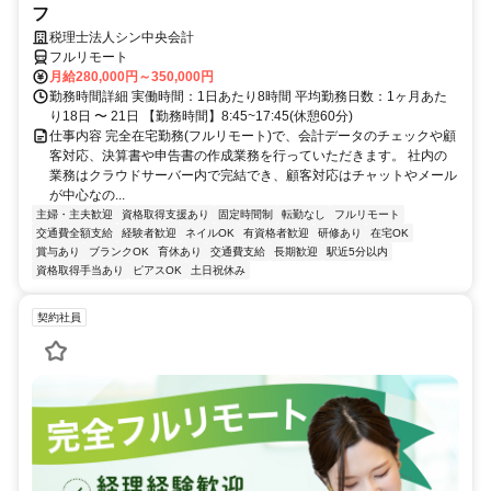
フ
税理士法人シン中央会計
フルリモート
月給280,000円～350,000円
勤務時間詳細 実働時間：1日あたり8時間 平均勤務日数：1ヶ月あた
り18日 〜 21日 【勤務時間】8:45~17:45(休憩60分)
仕事内容 完全在宅勤務(フルリモート)で、会計データのチェックや顧
客対応、決算書や申告書の作成業務を行っていただきます。 社内の
業務はクラウドサーバー内で完結でき、顧客対応はチャットやメール
が中心なの...
主婦・主夫歓迎
資格取得支援あり
固定時間制
転勤なし
フルリモート
交通費全額支給
経験者歓迎
ネイルOK
有資格者歓迎
研修あり
在宅OK
賞与あり
ブランクOK
育休あり
交通費支給
長期歓迎
駅近5分以内
資格取得手当あり
ピアスOK
土日祝休み
契約社員