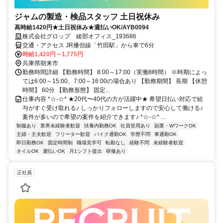
ジャムの製造・検品スタッフ 土日祝休み
高時給1420円★土日祝休み★週払いOK/AYB0094
株式会社グロップ 綾部オフィス_193686
交通・アクセス JR播但線「竹田駅」から車で6分
時給1,420円～1,775円
兵庫県朝来市
勤務時間詳細 【勤務時間】 8:00～17:00（実働8時間） ※時期によっ
ては6:00～15:00、7:00～16:00の場合あり 【勤務期間】 長期 【休憩
時間】 60分 【勤務形態】 固定...
仕事内容 *☆-☆* ★20代〜40代の方が活躍中★ 希望日払い対応で給
与がすぐ受け取れる♪ しっかりフォローしますので安心して働ける♪
案件が多いので希望の案件を紹介できます♪ *☆-☆* ...
制服あり
業界未経験者歓迎
扶養内勤務OK
社員登用あり
副業・WワークOK
主婦・主夫歓迎
フリーター歓迎
バイク通勤OK
学歴不問
車通勤OK
即日勤務OK
固定時間制
職場見学可
転勤なし
経験不問
未経験者歓迎
ネイルOK
週払いOK
月1シフト提出
研修あり
正社員