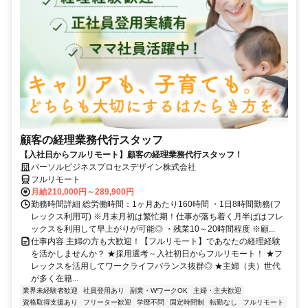
顧客の経理業務代行スタッフ
【入社日からフルリモート】顧客の経理業務代行スタッフ！
パーソルビジネスプロセスデザイン株式会社
フルリモート
月給210,000円～289,900円
勤務時間詳細 総労働時間：1ヶ月あたり160時間 ・1日8時間勤務(フ
レックス利用可) ※月末月初は繁忙期！仕事が落ち着く月半ばはフレ
ックスを利用して早上がりが可能◎ ・残業10～20時間程度 ※顧...
仕事内容 主婦の方も大歓迎！【フルリモート】であなたの経理経験
を活かしませんか？ ★採用選考～入社初日からフルリモート！ ★フ
レックスを活用してワークライフバランス抜群◎ ★主婦（夫）世代
が多く在籍...
業界未経験者歓迎
社員登用あり
副業・WワークOK
主婦・主夫歓迎
資格取得支援あり
フリーター歓迎
学歴不問
固定時間制
転勤なし
フルリモート