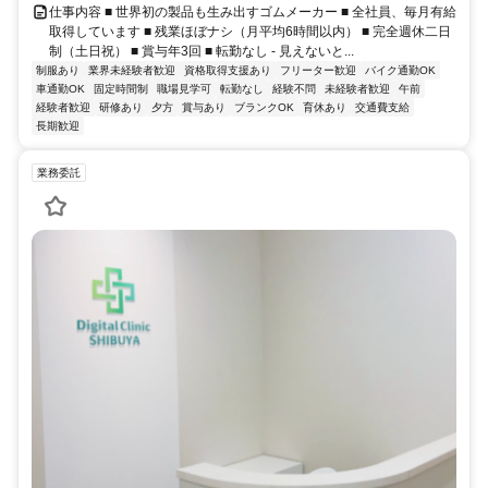
仕事内容 ■ 世界初の製品も生み出すゴムメーカー ■ 全社員、毎月有給
取得しています ■ 残業ほぼナシ（月平均6時間以内） ■ 完全週休二日
制（土日祝） ■ 賞与年3回 ■ 転勤なし - 見えないと...
制服あり
業界未経験者歓迎
資格取得支援あり
フリーター歓迎
バイク通勤OK
車通勤OK
固定時間制
職場見学可
転勤なし
経験不問
未経験者歓迎
午前
経験者歓迎
研修あり
夕方
賞与あり
ブランクOK
育休あり
交通費支給
長期歓迎
業務委託