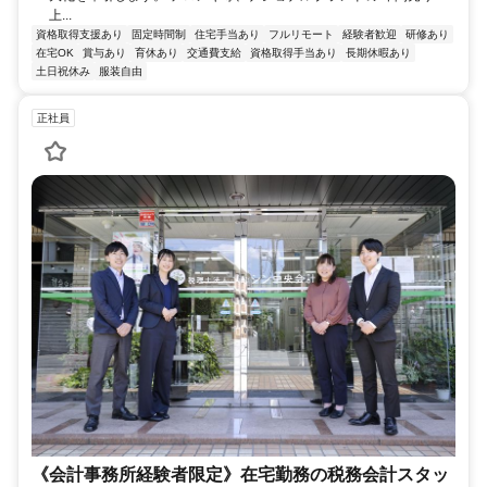
上...
資格取得支援あり
固定時間制
住宅手当あり
フルリモート
経験者歓迎
研修あり
在宅OK
賞与あり
育休あり
交通費支給
資格取得手当あり
長期休暇あり
土日祝休み
服装自由
正社員
《会計事務所経験者限定》在宅勤務の税務会計スタッ