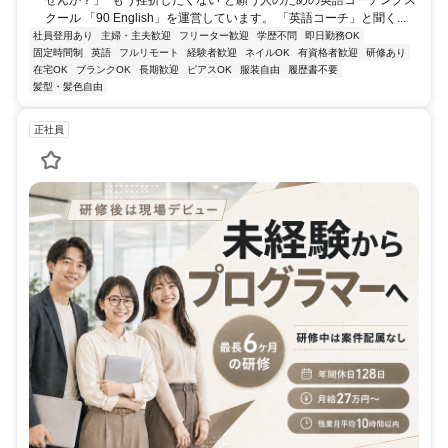
クール 「90 English」を運営しています。 「英語コーチ」と聞く...
社員登用あり
主婦・主夫歓迎
フリーター歓迎
学歴不問
即日勤務OK
固定時間制
英語
フルリモート
経験者歓迎
ネイルOK
有資格者歓迎
研修あり
在宅OK
ブランクOK
長期歓迎
ピアスOK
服装自由
履歴書不要
髪型・髪色自由
正社員