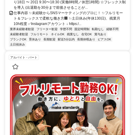
り18日 〜 20日 9:30〜18:30 (実働8時間／休憩1時間) ☆フレックス制
を導入 (出退勤を30分まで前後させることが...
仕事内容 ✨未経験からSNSマーケティングのプロに！ ✨フルリモー
ト＆フレックスで柔軟な働き方🏢 ✨土日休み(年休130日)、残業月
10h程度 ✅Instagramアカウント ↓ https:/...
業界未経験者歓迎
フリーター歓迎
学歴不問
固定時間制
転勤なし
経験不問
未経験者歓迎
フルリモート
ネイルOK
残業なし
在宅OK
賞与あり
ブランクOK
育休あり
長期歓迎
駅近5分以内
長期休暇あり
ピアスOK
土日祝休み
アルバイト・パート