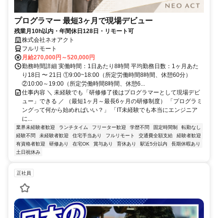
プログラマー 最短3ヶ月で現場デビュー
残業月10h以内・年間休日128日・リモート可
株式会社ネオアクト
フルリモート
月給270,000円～520,000円
勤務時間詳細 実働時間：1日あたり8時間 平均勤務日数：1ヶ月あた
り18日 〜 21日 ①9:00~18:00（所定労働時間8時間、休憩60分）
②10:00～19:00（所定労働時間8時間、休憩6...
仕事内容 ＼ 未経験でも「研修修了後はプログラマーとして現場デビ
ュー」できる ／ （最短1ヶ月～最長6ヶ月の研修制度） 「プログラミ
ングって何から始めればいい？」 「IT未経験でも本当にエンジニア
に...
業界未経験者歓迎
ランチタイム
フリーター歓迎
学歴不問
固定時間制
転勤なし
経験不問
未経験者歓迎
住宅手当あり
フルリモート
交通費全額支給
経験者歓迎
有資格者歓迎
研修あり
在宅OK
賞与あり
育休あり
駅近5分以内
長期休暇あり
土日祝休み
正社員