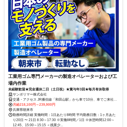
工業用ゴム専門メーカーの製造オペレーターおよび工
場内作業
未経験歓迎★完全週休二日（土日祝）★賞与年3回★毎月有休取得
サンポリマー株式会社
交通・アクセス JR播但線「和田山駅」から車で10分、車でご来社の
際、和田山インターから車で5分
月給218,100円～239,900円
兵庫県朝来市
勤務時間詳細 実働時間：1日あたり8時間 平均勤務日数：1ヶ月あた
り20日 〜 21日 8:30～17:30 ※実働8時間／1日 ※休憩時間12:00～
12:45、15:00～15:15 ＜残業少...