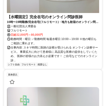
【水曜固定】完全在宅のオンライン問診医師
10時〜19時勤務/完全在宅(フルリモート)・地方も歓迎のオンライン問診
業務
一般社団法人博愛会
フルリモート
日給32,000円～80,000円
勤務時間・曜日: ✅勤務時間 毎週水曜日 10:00～19:00 ※他の曜日も
ご相談に乗れます。
仕事内容: スキマ時間に医師の診察が受けられる オンライン診療サー
ビス。 事業拡大に向けて患者様に 高品質な医療の提供をしていくた
め、 医師の皆様のお力添えが必要です！ ご自宅などでのオンライン
診...
シフト自由
フルリモート
残業なし
業務委託