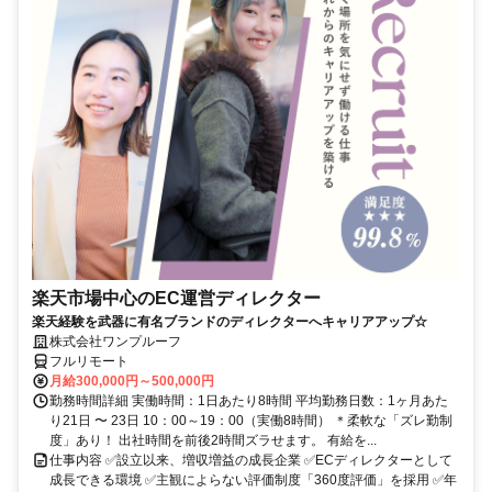
楽天市場中心のEC運営ディレクター
楽天経験を武器に有名ブランドのディレクターへキャリアアップ☆
株式会社ワンプルーフ
フルリモート
月給300,000円～500,000円
勤務時間詳細 実働時間：1日あたり8時間 平均勤務日数：1ヶ月あた
り21日 〜 23日 10：00～19：00（実働8時間） ＊柔軟な「ズレ勤制
度」あり！ 出社時間を前後2時間ズラせます。 有給を...
仕事内容 ✅設立以来、増収増益の成長企業 ✅ECディレクターとして
成長できる環境 ✅主観によらない評価制度「360度評価」を採用 ✅年