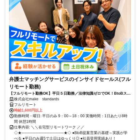
弁護士マッチングサービスのインサイドセールス(フル
リモート勤務)
【フルリモート勤務OK】平日５日勤務／法律知識ゼロでOK！BtoBスキ
ルが身につく営業職
株式会社make standards
フルリモート
時給1,600円以上
勤務時間・曜日: 平日のみ 9：00～18：00 実働時間：1日あたり8時
間 休憩1時間
仕事内容: ＼＼在宅型リモートワーク ／／
◇★───────────────★◇ ●BtoB提案営業の基礎～実践が学
べる ●平日のみ週5で土日はゆっくり◎ ●社員登用実績あり！