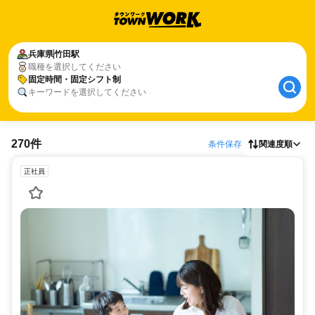
兵庫県
竹田駅
職種を選択してください
固定時間・固定シフト制
キーワードを選択してください
270件
条件保存
関連度順
正社員