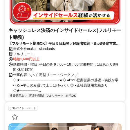
キャッシュレス決済のインサイドセールス(フルリモー
ト勤務)
【フルリモート勤務OK】平日５日勤務／経験者歓迎・BtoB提案営業で
スキルアップ
株式会社make standards
フルリモート
時給1,600円以上
勤務時間・曜日: 平日のみ 9：00～18：00 実働時間：1日あたり8時
間 休憩1時間
仕事内容: ＼＼在宅型リモートワーク ／／
◇★───────────────★◇ ●BtoB提案営業の基礎～実践が学
べる ●平日のみ週5で土日はゆっくり◎ ●正社員登用実績あり
◇★───────...
社員登用あり
固定時間制
フルリモート
在宅OK
アルバイト・パート