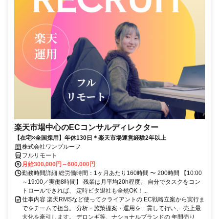
楽天市場中心のECコンサルディレクター
【在宅×全国採用】年休130日＊楽天市場運営経験2年以上
株式会社ワンプルーフ
フルリモート
月給300,000円～600,000円
勤務時間詳細 総労働時間：1ヶ月あたり160時間 〜 200時間 【10:00
～19:00／実働8時間】 残業は月平均20h程度。 自分でタスクをコン
トロールできれば、 定時ピタ退社も全然OK！...
仕事内容 楽天RMSなど使ってクライアントの EC戦略立案から実行ま
でをチームで担当。 分析・施策提案・運用を一貫して行い、 売上最
大化を牽引します。 デロンギ等、ナショナルブランドの 年間売り