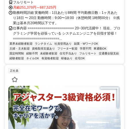
フルリモート
月給251,370円～687,525円
勤務時間詳細 実働時間：1日あたり8時間 平均勤務日数：1ヶ月あた
り18日 〜 20日 勤務時間：9:00〜18:00（休憩時間 1時間00分） ※残
業は基本月20時間以下です。
仕事内容 ======================= 20−30代活躍中！ 現在、プロ
グラミング学習を頑張っている システムエンジニアを目指す皆様！
=======================...
業界未経験者歓迎
ランチタイム
社員登用あり
副業・WワークOK
主婦・主夫歓迎
資格取得支援あり
フリーター歓迎
学歴不問
車通勤OK
固定時間制
経験不問
未経験者歓迎
住宅手当あり
フルリモート
交通費全額支給
経験者歓迎
ネイルOK
有資格者歓迎
研修あり
在宅OK
正社員