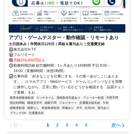
アプリ・ゲームテスター・動作確認・リモートあり
土日祝休み｜年間休日120日｜昇給＆賞与あり｜交通費支給
株式会社H.T.F
フルリモート
月給250,000円以上
勤務時間詳細 総労働時間：1ヶ月あたり160時間 平日 9:00～
18:00（実働8時間・休憩1時間）
仕事内容 「好きなことを仕事にする、その第一歩がここにありま
す。」 スマホアプリ・Webサービス・ゲームコンテンツなどを実際
に操作しながら、正常に動いているかどうかを確認する「品質チェッ
ク業務」をお...
業界未経験者歓迎
ランチタイム
資格取得支援あり
フリーター歓迎
学歴不問
固定時間制
職場見学可
経験不問
フルリモート
交通費全額支給
午前
経験者歓迎
残業なし
有資格者歓迎
研修あり
夕方
在宅OK
賞与あり
ブランクOK
交通費支給
前へ
次へ
1
2
3
4
5