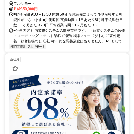
フルリモート
月給350,000円
■勤務時間 9:00～18:00 休憩 60分 ※就業先によって多少前後する可
能性がございます ■労働時間 実働時間：1日あたり8時間 平均勤務日
数：1ヶ月あたり20日 平均残業時間：1ヶ月あたり5...
■仕事内容 社内業務システムの開発業務です。 ・既存システムの改修
・コーディング ・テスト業務 〇製造以降フェーズが中心 〇要件定
義・顧客折衝なし 〇社内SE的な調整業務はありません。 PGとして...
固定時間制
フルリモート
正社員