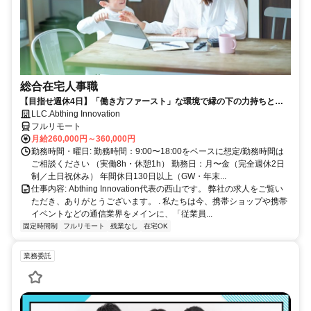
総合在宅人事職
【目指せ週休4日】「働き方ファースト」な環境で縁の下の力持ちとし
て活躍する人事ポジション｜20代30代活躍中
LLC.Abthing Innovation
フルリモート
月給260,000円～360,000円
勤務時間・曜日: 勤務時間：9:00〜18:00をベースに想定/勤務時間は
ご相談ください （実働8h・休憩1h） 勤務日：月〜金（完全週休2日
制／土日祝休み） 年間休日130日以上（GW・年末...
仕事内容: Abthing Innovation代表の西山です。 弊社の求人をご覧い
ただき、ありがとうございます。 . 私たちは今、携帯ショップや携帯
イベントなどの通信業界をメインに、「従業員...
固定時間制
フルリモート
残業なし
在宅OK
業務委託