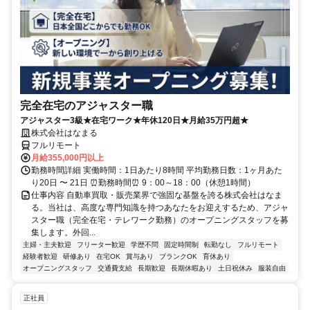
完全在宅のアジャスター職
アジャスター3級★在宅ワーク★年休120日★月給35万円超★
株式会社はなまる
フルリモート
月給355,000円以上
勤務時間詳細 実働時間：1日あたり8時間 平均勤務日数：1ヶ月あた
り20日 〜 21日 ⏰勤務時間⏰ 9：00～18：00（休憩1時間）
仕事内容 自動車買取・販売業界で強固な基盤を誇る株式会社はなま
る。当社は、高度な専門知識を持つあなたをお迎えするため、アジャ
スター職（完全在宅・テレワーク勤務）のオープニングスタッフを募
集します。外回...
主婦・主夫歓迎
フリーター歓迎
学歴不問
固定時間制
転勤なし
フルリモート
経験者歓迎
研修あり
在宅OK
賞与あり
ブランクOK
育休あり
オープニングスタッフ
交通費支給
長期歓迎
長期休暇あり
土日祝休み
服装自由
正社員