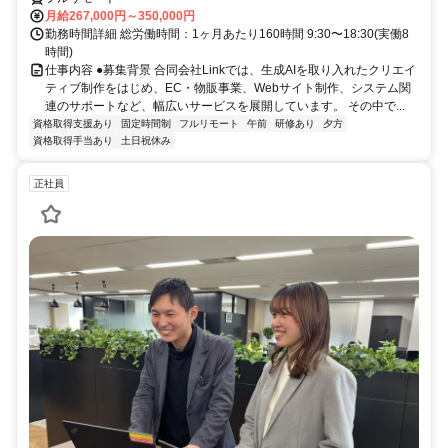
月給267,000円～350,000円
勤務時間詳細 総労働時間：1ヶ月あたり160時間 9:30〜18:30(実働8
時間)
仕事内容 ●募集背景 合同会社Linkでは、生成AIを取り入れたクリエイ
ティブ制作をはじめ、EC・物販事業、Webサイト制作、システム関
連のサポートなど、幅広いサービスを展開しています。 その中で...
資格取得支援あり
固定時間制
フルリモート
午前
研修あり
夕方
資格取得手当あり
土日祝休み
正社員