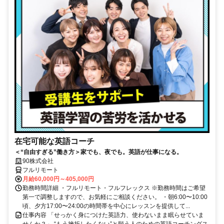
在宅可能な英語コーチ
＜“自由すぎる”働き方＞家でも、夜でも。英語が仕事になる。
90株式会社
フルリモート
月給60,000円～405,000円
勤務時間詳細 ・フルリモート・フルフレックス ※勤務時間はご希望
第一で調整しますので、お気軽にご相談ください。 ・朝6:00〜10:00
頃、夕方17:00〜24:00の時間帯を中心にレッスンを提供して...
仕事内容 「せっかく身につけた英語力、使わないまま眠らせていま
せんか？」 “もう挫折したくない”と願う人のための英語コーチングス