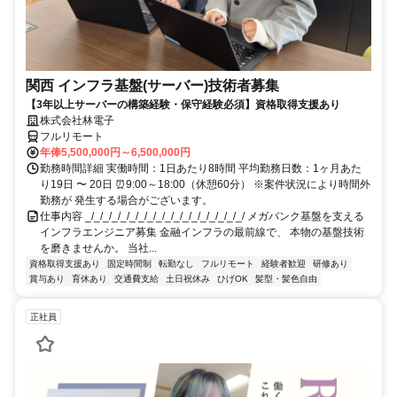
関西 インフラ基盤(サーバー)技術者募集
【3年以上サーバーの構築経験・保守経験必須】資格取得支援あり
株式会社林電子
フルリモート
年俸5,500,000円～6,500,000円
勤務時間詳細 実働時間：1日あたり8時間 平均勤務日数：1ヶ月あた
り19日 〜 20日 ⏰9:00～18:00（休憩60分） ※案件状況により時間外
勤務が 発生する場合がございます。
仕事内容 _/_/_/_/_/_/_/_/_/_/_/_/_/_/_/_/_/_/ メガバンク基盤を支える
インフラエンジニア募集 金融インフラの最前線で、 本物の基盤技術
を磨きませんか。 当社...
資格取得支援あり
固定時間制
転勤なし
フルリモート
経験者歓迎
研修あり
賞与あり
育休あり
交通費支給
土日祝休み
ひげOK
髪型・髪色自由
正社員