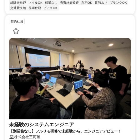
経験者歓迎
ネイルOK
残業なし
有資格者歓迎
在宅OK
賞与あり
ブランクOK
交通費支給
長期歓迎
ピアスOK
契約社員
未経験のシステムエンジニア
【別業務なし】フルリモ研修で未経験から、エンジニアデビュー！
株式会社三河屋