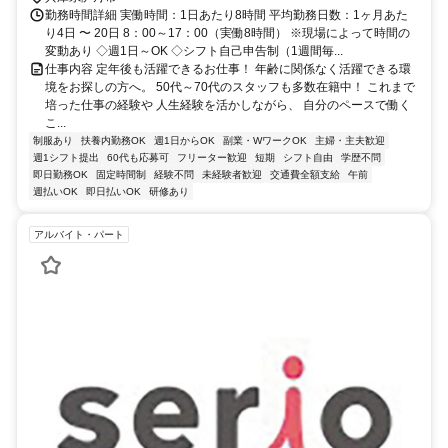
勤務時間詳細 実働時間：1日あたり8時間 平均勤務日数：1ヶ月あた
り4日 〜 20日 8：00～17：00（実働8時間） ※現場によって時間の
変動あり ◇週1日～OK ◇シフト自己申告制（1週間毎...
仕事内容 定年後も活躍できるお仕事！ 年齢に関係なく活躍できる環
境をお探しの方へ。 50代～70代のスタッフも多数在籍中！ これまで
培った仕事の経験や 人生経験を活かしながら、 自分のペースで働く
こ...
制服あり
扶養内勤務OK
週1日からOK
副業・WワークOK
主婦・主夫歓迎
週1シフト提出
60代も応募可
フリーター歓迎
短期
シフト自由
学歴不問
即日勤務OK
固定時間制
経験不問
未経験者歓迎
交通費全額支給
午前
週払いOK
即日払いOK
研修あり
アルバイト・パート