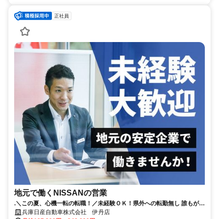
正社員
地元で働くNISSANの営業
.＼この夏、心機一転の転職！／未経験ＯＫ！県外への転勤無し 誰もが知
る安心な会社！賞与4.8か月分（昨年実績）｜年間休日123日
兵庫日産自動車株式会社 伊丹店