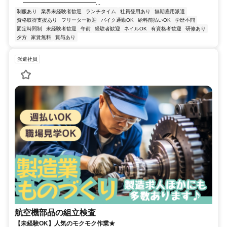
━━━━━━━━━━━━...
制服あり
業界未経験者歓迎
ランチタイム
社員登用あり
無期雇用派遣
資格取得支援あり
フリーター歓迎
バイク通勤OK
給料前払いOK
学歴不問
固定時間制
未経験者歓迎
午前
経験者歓迎
ネイルOK
有資格者歓迎
研修あり
夕方
家賃無料
賞与あり
派遣社員
航空機部品の組立検査
【未経験OK】人気のモクモク作業★