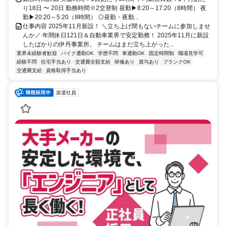
り18日 〜 20日 勤務時間※2交替制 昼勤▶8:20～17:20（8時間） 夜
勤▶20:20～5:20（8時間） ◎昼勤・夜勤...
仕事内容 2025年11月新設！ ＼立ち上げ間もないチームに参加しませ
んか／ 年間休日121日＆自動車業界で安定勤務！ 2025年11月に新設
したばかりの伊丹事業所。 チームはまだ立ち上がった...
業界未経験者歓迎
バイク通勤OK
学歴不問
車通勤OK
固定時間制
職場見学可
経験不問
住宅手当あり
交通費全額支給
研修あり
賞与あり
ブランクOK
交通費支給
資格取得手当あり
派遣社員