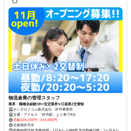
物流倉庫の管理スタッフ
業界・職種未経験OK×安定業界✨◎昼夜2交替制
ホンダロジコム株式会社 伊丹事業所
交通・アクセス 「伊丹駅」より車で9分
月給228,100円～243,000円
兵庫県伊丹市
勤務時間詳細 実働時間：1日あたり8時間 平均勤務日数：1ヶ月あた