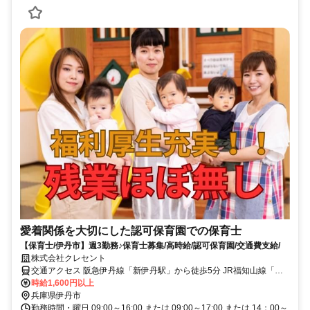
愛着関係を大切にした認可保育園での保育士
【保育士/伊丹市】週3勤務♪保育士募集/高時給/認可保育園/交通費支給/
株式会社クレセント
交通アクセス 阪急伊丹線「新伊丹駅」から徒歩5分 JR福知山線「伊
丹駅」から自転車で10分
時給1,600円以上
兵庫県伊丹市
勤務時間・曜日 09:00～16:00 または 09:00～17:00 または 14：00～