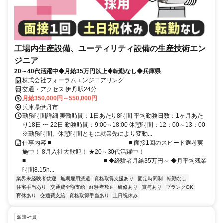
工場内生産設備、ユーティリティ設備の生産技術エン
ジニア
20～40代活躍中◆月給35万円以上◆転勤なし◆兵庫県
株式会社フォーラムエンジニアリング
交通・アクセス 伊丹駅24分
月給350,000円～550,000円
兵庫県伊丹市
勤務時間詳細 実働時間：1日あたり8時間 平均勤務日数：1ヶ月あた
り18日 〜 22日 勤務時間：9:00～18:00 休憩時間：12：00～13：00
※勤務時間、休憩時間ともに就業先により変動...
仕事内容 ■―――――――――――――■ 面接1回のスピード選考実
施中！ 8月入社大歓迎！ ★20～30代活躍中！
■―――――――――――――■ ◆経験者月給35万円～ ◆月平均残業
時間8.15h...
業界未経験者歓迎
無期雇用派遣
資格取得支援あり
固定時間制
転勤なし
住宅手当あり
交通費全額支給
経験者歓迎
研修あり
賞与あり
ブランクOK
育休あり
交通費支給
資格取得手当あり
土日祝休み
派遣社員