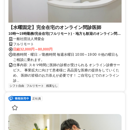
【水曜固定】完全在宅のオンライン問診医師
10時〜19時勤務/完全在宅(フルリモート)・地方も歓迎のオンライン問診
業務
一般社団法人博愛会
フルリモート
日給32,000円～80,000円
勤務時間・曜日: ✅勤務時間 毎週水曜日 10:00～19:00 ※他の曜日も
ご相談に乗れます。
仕事内容: スキマ時間に医師の診察が受けられる オンライン診療サー
ビス。 事業拡大に向けて患者様に 高品質な医療の提供をしていくた
め、 医師の皆様のお力添えが必要です！ ご自宅などでのオンライン
診...
シフト自由
フルリモート
残業なし
正社員