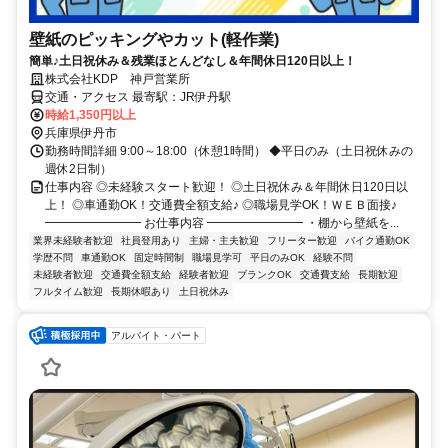
壁紙のピッキングやカット(軽作業)
簡単♪土日祝休み＆残業ほとんどなし＆年間休日120日以上！
株式会社KDP 神戸営業所
交通・アクセス 最寄駅：JR伊丹駅
時給1,350円以上
兵庫県伊丹市
勤務時間詳細 9:00～18:00（休憩1時間） ◆平日のみ（土日祝休みの
週休2日制）
仕事内容 ◎未経験スタート歓迎！ ◎土日祝休み＆年間休日120日以
上！ ◎車通勤OK！交通費全額支給♪ ◎職場見学OK！ＷＥＢ面接♪
━━━━━━━━ お仕事内容 ━━━━━━━━ ・棚から壁紙を...
業界未経験者歓迎
社員登用あり
主婦・主夫歓迎
フリーター歓迎
バイク通勤OK
学歴不問
車通勤OK
固定時間制
職場見学可
平日のみOK
経験不問
未経験者歓迎
交通費全額支給
経験者歓迎
ブランクOK
交通費支給
長期歓迎
フルタイム歓迎
長期休暇あり
土日祝休み
アルバイト・パート