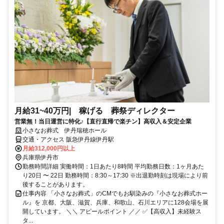
月給31~40万円| 稼げる 葬祭ディレクター
営業無！当日運営に特化♪【直行直帰で楽チン】高収入＆安定企業
小さなお葬式 伊丹瑞穂ホール
交通・アクセス 阪急伊丹線伊丹駅
月給312,000円以上
兵庫県伊丹市
勤務時間詳細 実働時間：1日あたり8時間 平均勤務日数：1ヶ月あた
り20日 〜 22日 勤務時間：8:30～17:30 ※出退勤時刻は現場により前
後することがあります。
仕事内容 「小さなお葬式」のCMでもお馴染みの『小さなお葬式ホー
ル』を 京都、大阪、滋賀、兵庫、和歌山、石川エリアに128会場を展
開しています。 ＼＼ アピールポイント ／／ ✅【高収入】未経験ス
タ...