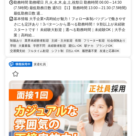
勤務時間 勤務曜日 月,火,水,木,金,土,祝祭日 勤務時間 06:00～14:30
(7.5時間) 最低勤務日数 週5日 【1】 勤務時間 13:00～21:30 (7.5時間)
最低勤務日数 週...
基本情報 大手企業×高時給が魅力！フォロー体制バツグンで働きやす
さにも定評あり！3パターンから選べる勤務時間！９割以上が未経験
スタートです！ 未経験大歓迎｜選べる勤務時間｜未経験OK｜大手企
業｜高時給...
制服あり
業界未経験者歓迎
主婦・主夫歓迎
長期
フリーター歓迎
社会保険あり
早朝
大量募集
学歴不問
未経験者歓迎
週払いOK
駅ナカ
ブランクOK
交通費支給
フルタイム歓迎
シフト制
日払いOK
履歴書不要
友達と応募OK
派遣社員