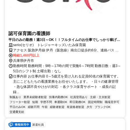
認可保育園の看護師
平日のみの勤務！週3日～OK！！フルタイムのお仕事でしっかり稼げま
す◎資格・経験が活かせるお仕事★
serio(セリオ) トレジャーキッズいたみ保育園
アクセス 阪急伊丹線 伊丹（阪急線）南出口徒歩約6分、連絡バス 伊
丹（阪急線）南出口徒歩約6分、阪急伊丹線 新伊丹西改札口徒歩約8
時給1,460円以上
分 車通勤可（駐車場代自己負担）※規定あり バイク・自転車通勤
兵庫県伊丹市
OK（駐輪場あり）
勤務時間 勤務時間：9時～17時の間で実働6～7時間 勤務日数：週3～
5日のシフト制 土曜出勤：なし
仕事内容 お仕事内容 0～5歳児を受け入れる定員60名の保育園です。
主にこどもたちの看護業務をお任せいたします。 ・日々の健康管理
・急な体調不良やけがの対応 ・各クラス保育サポート ・成長の記
録...
制服あり
業界未経験者歓迎
扶養内勤務OK
社員登用あり
主婦・主夫歓迎
フリーター歓迎
短期
学歴不問
車通勤OK
即日勤務OK
固定時間制
職場見学可
平日のみOK
経験不問
午前
経験者歓迎
有資格者歓迎
夕方
ブランクOK
交通費支給
派遣社員