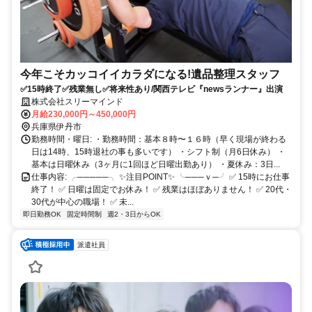
今年こそカッコイイカラダになる!遺品整理スタッフ
✅️15時終了✅️残業無し✅️将来性あり/関西テレビ『newsランナー』出演
株式会社スリーマインド
月給230,000円～450,000円
兵庫県伊丹市
勤務時間・曜日: ・勤務時間：基本８時〜１６時（早く現場が終わる
日は14時、15時退社の事も多いです） ・シフト制（月6日休み） ・
基本は日曜休み（3ヶ月に1回ほど日曜出勤あり） ・夏休み：3日...
仕事内容: ╭─────╮ ✨注目POINT✨ ╰───ｖ─╯ ✅ 15時にお仕事
終了！ ✅ 日曜は固定でお休み！ ✅ 残業はほぼありません！ ✅ 20代・
30代が中心の職場！ ✅ 未...
即日勤務OK
固定時間制
週2・3日からOK
派遣社員