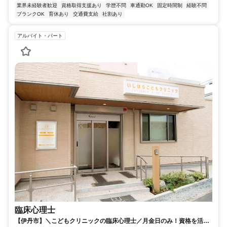
業界未経験者歓迎
資格取得支援あり
学歴不問
車通勤OK
固定時間制
経験不問
ブランクOK
育休あり
交通費支給
社割あり
アルバイト・パート
臨床心理士
【伊丹市】＼こどもクリニックの臨床心理士／月金日のみ！資格を活か