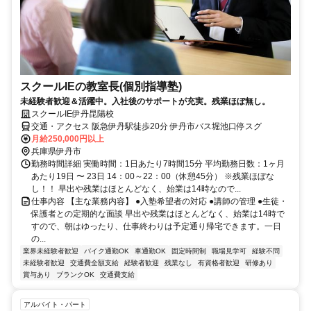
スクールIEの教室長(個別指導塾)
未経験者歓迎＆活躍中。入社後のサポートが充実。残業ほぼ無し。
スクールIE伊丹昆陽校
交通・アクセス 阪急伊丹駅徒歩20分 伊丹市バス堀池口停スグ
月給250,000円以上
兵庫県伊丹市
勤務時間詳細 実働時間：1日あたり7時間15分 平均勤務日数：1ヶ月
あたり19日 〜 23日 14：00～22：00（休憩45分） ※残業ほぼな
し！！ 早出や残業はほとんどなく、始業は14時なので...
仕事内容 【主な業務内容】 ●入塾希望者の対応 ●講師の管理 ●生徒・
保護者との定期的な面談 早出や残業はほとんどなく、始業は14時で
すので、朝はゆったり、仕事終わりは予定通り帰宅できます。一日
の...
業界未経験者歓迎
バイク通勤OK
車通勤OK
固定時間制
職場見学可
経験不問
未経験者歓迎
交通費全額支給
経験者歓迎
残業なし
有資格者歓迎
研修あり
賞与あり
ブランクOK
交通費支給
アルバイト・パート