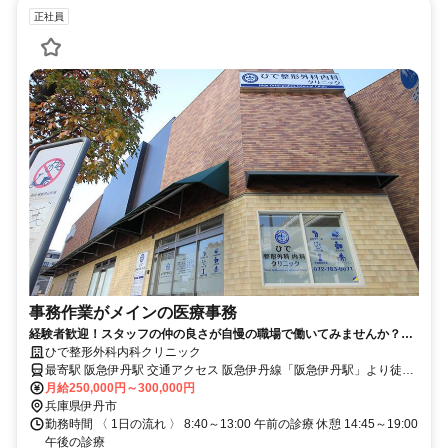
正社員
事務作業がメインの医療事務
経験者歓迎！スタッフの仲の良さが自慢の職場で働いてみませんか？新
しいきれいなクリニックで駅チカ便利！
ひで整形外科内科クリニック
最寄駅 阪急伊丹駅 交通アクセス 阪急伊丹線「阪急伊丹駅」より徒歩
月給250,000円～300,000円
約2分 ✓駅近5分以内
兵庫県伊丹市
勤務時間 〈 1日の流れ 〉 8:40～13:00 午前の診療 休憩 14:45～19:00
午後の診療