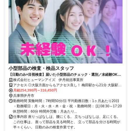
小型部品の検査・検品スタッフ
【日勤のみ×目視検査】届いた小型部品のチェック・選別／未経験OK／
土日休み×自転車・バイク通勤OK
株式会社ヒューマンアイズ 伊丹統括事業所
アクセス ◎大阪方面からもアクセス良し！ 梅田駅から21分 大阪駅か
ら15分！阪急とJRどちらも使えて便利
月給254,390円～316,450円
兵庫県伊丹市
勤務時間 実働時間：7時間50分/日 平均勤務日数：1ヶ月あたり20日
・勤務曜日：月・火・水・木・金・祝 ・勤務時間： [1] 08:30～17:20
休憩時間：60分 時間外労働：月あたり...
仕事内容 座りっぱなしは、腰にくる。 立ちっぱなしは、足にくる。
この仕事は、 座って部品を見る時間と、 立って部品を分ける時間が
半々くらい。 日勤のみの検査作業です。