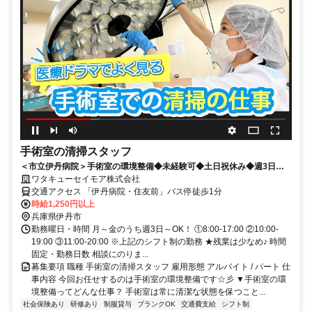
手術室の清掃スタッフ
＜市立伊丹病院＞手術室の環境整備◆未経験可◆土日祝休み◆週3日～
可◆社保加入OK
ワタキューセイモア株式会社
交通アクセス 「伊丹病院・住友前」バス停徒歩1分
時給1,250円以上
兵庫県伊丹市
勤務曜日・時間 月～金のうち週3日～OK！ ①8:00-17:00 ②10:00-
19:00 ③11:00-20:00 ※上記のシフト制の勤務 ★残業は少なめ♪ 時間
固定・勤務日数 相談にのりま...
募集要項 職種 手術室の清掃スタッフ 雇用形態 アルバイト / パート 仕
事内容 今回お任せするのは手術室の環境整備です☆彡 ▼手術室の環
境整備ってどんな仕事？ 手術室は常に清潔な状態を保つこと...
社会保険あり
研修あり
制服貸与
ブランクOK
交通費支給
シフト制