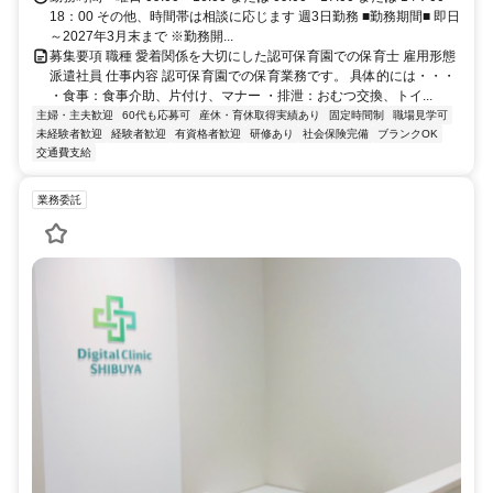
18：00 その他、時間帯は相談に応じます 週3日勤務 ■勤務期間■ 即日
～2027年3月末まで ※勤務開...
募集要項 職種 愛着関係を大切にした認可保育園での保育士 雇用形態
派遣社員 仕事内容 認可保育園での保育業務です。 具体的には・・・
・食事：食事介助、片付け、マナー ・排泄：おむつ交換、トイ...
主婦・主夫歓迎
60代も応募可
産休・育休取得実績あり
固定時間制
職場見学可
未経験者歓迎
経験者歓迎
有資格者歓迎
研修あり
社会保険完備
ブランクOK
交通費支給
業務委託