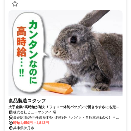
食品製造スタッフ
大手企業×高時給が魅力！フォロー体制バツグンで働きやすさにも定評
あり！3パターンから選べる勤務時間！９割以上が未経験スタートで
株式会社ヒューマンアイ 堺
す！
最寄駅 阪急伊丹線 稲野駅 徒歩3分 ＊バイク・自転車通勤OK！ ＊駅
チカで通勤ラクラク
時給1,450円～1,813円
兵庫県伊丹市