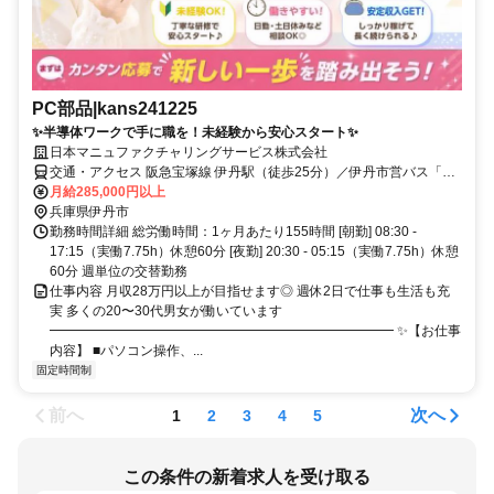
PC部品|kans241225
✨半導体ワークで手に職を！未経験から安心スタート✨
日本マニュファクチャリングサービス株式会社
交通・アクセス 阪急宝塚線 伊丹駅（徒歩25分）／伊丹市営バス「住
友北」
月給285,000円以上
兵庫県伊丹市
勤務時間詳細 総労働時間：1ヶ月あたり155時間 [朝勤] 08:30 -
17:15（実働7.75h）休憩60分 [夜勤] 20:30 - 05:15（実働7.75h）休憩
60分 週単位の交替勤務
仕事内容 月収28万円以上が目指せます◎ 週休2日で仕事も生活も充
実 多くの20〜30代男女が働いています
━━━━━━━━━━━━━━━━━━━━━━━━━━ ✨【お仕事
内容】 ■パソコン操作、...
固定時間制
前へ
次へ
1
2
3
4
5
この条件の新着求人を受け取る