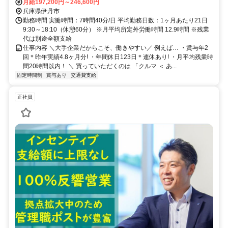
月給197,200円～246,600円
兵庫県伊丹市
勤務時間 実働時間：7時間40分/日 平均勤務日数：1ヶ月あたり21日
9:30～18:10（休憩60分） ※月平均所定外労働時間 12.9時間 ※残業
代は別途全額支給
仕事内容 ＼大手企業だからこそ、働きやすい／ 例えば… ・賞与年2
回＊昨年実績4.8ヶ月分! ・年間休日123日＊連休あり! ・月平均残業時
間20時間以内！ ＼ 買っていただくのは 「クルマ ＜ あ...
固定時間制
賞与あり
交通費支給
正社員