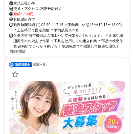
株式会社UPP
交通・アクセス JR伊丹駅付近
時給1,300円
兵庫県伊丹市
勤務時間詳細 (1) 08:30～17:15 ※実働8h - 休憩45分(12:15〜13:00)
＊上記時間で固定勤務 ＊平均残業20h/月
仕事内容 航空機部品の加工や組立作業をお願いします。 ＊金属や樹
脂部品への穴あけ作業 ＊工具を使用しての組立作業 ＊部品の検査作
業 高時給でしっかり稼げる！ 空調完備で年間通して快適な環境！
固定時間制
派遣社員