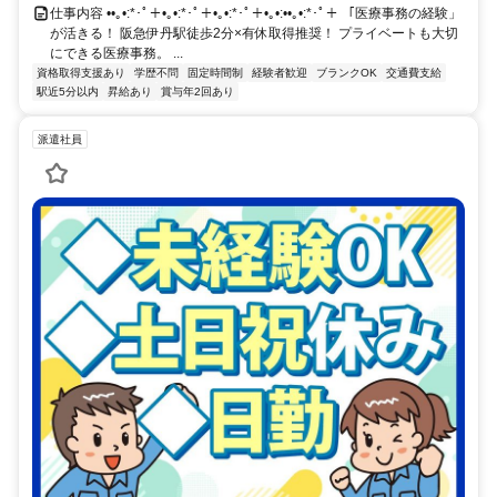
仕事内容 ••｡•:*･ﾟ＋•｡•:*･ﾟ＋•｡•:*･ﾟ＋•｡•:••｡•:*･ﾟ＋ 「医療事務の経験」
が活きる！ 阪急伊丹駅徒歩2分×有休取得推奨！ プライベートも大切
にできる医療事務。 ...
資格取得支援あり
学歴不問
固定時間制
経験者歓迎
ブランクOK
交通費支給
駅近5分以内
昇給あり
賞与年2回あり
派遣社員