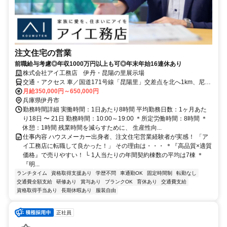
注文住宅の営業
前職給与考慮◎年収1000万円以上も可◎年末年始16連休あり
株式会社アイ工務店 伊丹・昆陽の里展示場
交通・アクセス 車／国道171号線「昆陽里」交差点を北へ1km、尼崎
宝塚線「池尻」停留所前 電車・バス／JR「伊丹」駅、阪急「伊丹」
月給350,000円～650,000円
駅から伊丹市営バス「池尻」停留所下車
兵庫県伊丹市
勤務時間詳細 実働時間：1日あたり8時間 平均勤務日数：1ヶ月あた
り18日 〜 21日 勤務時間：10:00～19:00 ＊所定労働時間：8時間 ＊
休憩：1時間 残業時間を減らすために、 生産性向...
仕事内容 ハウスメーカー出身者、注文住宅営業経験者が実感！ 「ア
イ工務店に転職して良かった！」 その理由は・・・ ＊『高品質×適質
価格』で売りやすい！ └ 1人当たりの年間契約棟数の平均は7棟 ＊
『明...
ランチタイム
資格取得支援あり
学歴不問
車通勤OK
固定時間制
転勤なし
交通費全額支給
研修あり
賞与あり
ブランクOK
育休あり
交通費支給
資格取得手当あり
長期休暇あり
服装自由
正社員