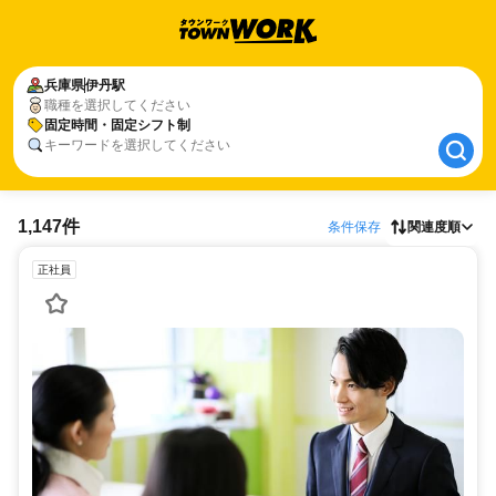
兵庫県
兵庫県
伊丹駅
伊丹駅
職種を選択してください
固定時間・固定シフト制
固定時間・固定シフト制
キーワードを選択してください
1,147件
条件保存
関連度順
正社員