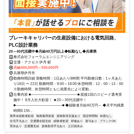
ブレーキキャリパーの生産設備における電気回路、
PLC設計業務
20～40代活躍中◆月給40万円以上◆転勤なし◆兵庫県
株式会社フォーラムエンジニアリング
交通・アクセス 伊丹 駅
月給400,000円～550,000円
兵庫県伊丹市
勤務時間詳細 実働時間：1日あたり8時間 平均勤務日数：1ヶ月あた
り18日 〜 22日 勤務時間：9:00～18:00 休憩時間：12：00～13：00
※勤務時間、休憩時間ともに就業先により変動...
仕事内容 ■―――――――――――――■ 面接1回のスピード選考実
施中！ 8月入社大歓迎！ ★20～30代活躍中！
■―――――――――――――■ ◆経験者月給40万円～ ◆月平均残業
時間8.15h...
業界未経験者歓迎
無期雇用派遣
資格取得支援あり
固定時間制
転勤なし
住宅手当あり
交通費全額支給
経験者歓迎
研修あり
賞与あり
ブランクOK
育休あり
交通費支給
資格取得手当あり
土日祝休み