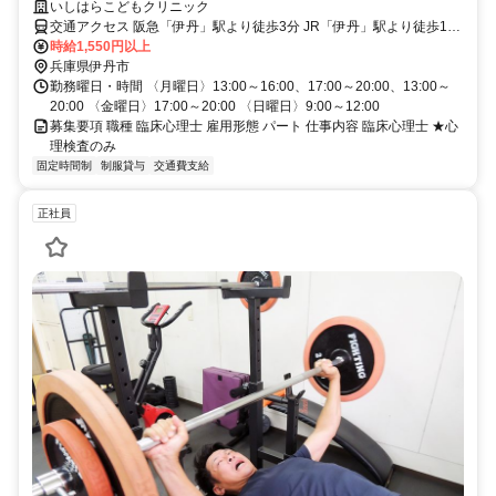
して地域医療に貢献！
いしはらこどもクリニック
交通アクセス 阪急「伊丹」駅より徒歩3分 JR「伊丹」駅より徒歩10
分
時給1,550円以上
兵庫県伊丹市
勤務曜日・時間 〈月曜日〉13:00～16:00、17:00～20:00、13:00～
20:00 〈金曜日〉17:00～20:00 〈日曜日〉9:00～12:00
募集要項 職種 臨床心理士 雇用形態 パート 仕事内容 臨床心理士 ★心
理検査のみ
固定時間制
制服貸与
交通費支給
正社員