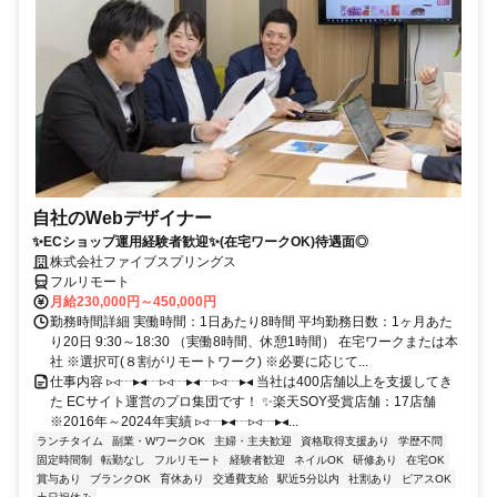
自社のWebデザイナー
✨ECショップ運用経験者歓迎✨(在宅ワークOK)待遇面◎
株式会社ファイブスプリングス
フルリモート
月給230,000円～450,000円
勤務時間詳細 実働時間：1日あたり8時間 平均勤務日数：1ヶ月あた
り20日 9:30～18:30 （実働8時間、休憩1時間） 在宅ワークまたは本
社 ※選択可(８割がリモートワーク) ※必要に応じて...
仕事内容 ▹◃┄▸◂┄▹◃┄▸◂┄▹◃┄▸◂ 当社は400店舗以上を支援してき
た ECサイト運営のプロ集団です！ ✨楽天SOY受賞店舗：17店舗
※2016年～2024年実績 ▹◃┄▸◂┄▹◃┄▸◂...
ランチタイム
副業・WワークOK
主婦・主夫歓迎
資格取得支援あり
学歴不問
固定時間制
転勤なし
フルリモート
経験者歓迎
ネイルOK
研修あり
在宅OK
賞与あり
ブランクOK
育休あり
交通費支給
駅近5分以内
社割あり
ピアスOK