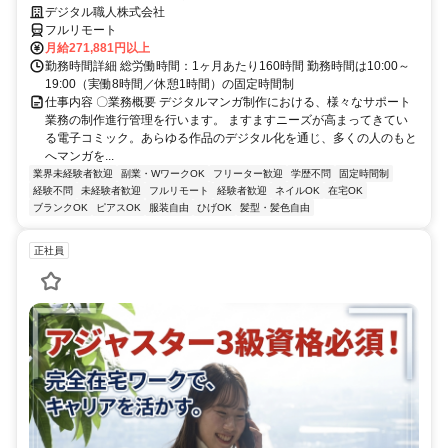
デジタル職人株式会社
フルリモート
月給271,881円以上
勤務時間詳細 総労働時間：1ヶ月あたり160時間 勤務時間は10:00～
19:00（実働8時間／休憩1時間）の固定時間制
仕事内容 〇業務概要 デジタルマンガ制作における、様々なサポート
業務の制作進行管理を行います。 ますますニーズが高まってきてい
る電子コミック。あらゆる作品のデジタル化を通じ、多くの人のもと
へマンガを...
業界未経験者歓迎
副業・WワークOK
フリーター歓迎
学歴不問
固定時間制
経験不問
未経験者歓迎
フルリモート
経験者歓迎
ネイルOK
在宅OK
ブランクOK
ピアスOK
服装自由
ひげOK
髪型・髪色自由
正社員