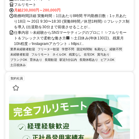
フルリモート
月給230,000円～280,000円
勤務時間詳細 実働時間：1日あたり8時間 平均勤務日数：1ヶ月あた
り18日 〜 20日 9:30〜18:30 (実働8時間／休憩1時間) ☆フレックス制
を導入 (出退勤を30分まで前後させることが...
仕事内容 ✨未経験からSNSマーケティングのプロに！ ✨フルリモー
ト＆フレックスで柔軟な働き方🏢 ✨土日休み(年休130日)、残業月
10h程度 ✅Instagramアカウント ↓ https:/...
業界未経験者歓迎
フリーター歓迎
学歴不問
固定時間制
転勤なし
経験不問
未経験者歓迎
フルリモート
ネイルOK
残業なし
在宅OK
賞与あり
ブランクOK
育休あり
長期歓迎
駅近5分以内
長期休暇あり
ピアスOK
土日祝休み
契約社員