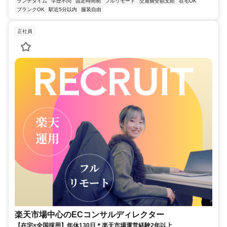
ランチタイム
学歴不問
固定時間制
フルリモート
交通費全額支給
在宅OK
ブランクOK
駅近5分以内
服装自由
正社員
楽天市場中心のECコンサルディレクター
【在宅×全国採用】年休130日＊楽天市場運営経験2年以上