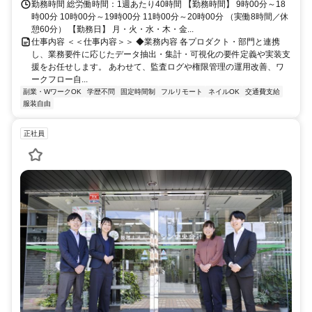
勤務時間 総労働時間：1週あたり40時間 【勤務時間】 9時00分～18
時00分 10時00分～19時00分 11時00分～20時00分 （実働8時間／休
憩60分） 【勤務日】 月・火・水・木・金...
仕事内容 ＜＜仕事内容＞＞ ◆業務内容 各プロダクト・部門と連携
し、業務要件に応じたデータ抽出・集計・可視化の要件定義や実装支
援をお任せします。 あわせて、監査ログや権限管理の運用改善、ワ
ークフロー自...
副業・WワークOK
学歴不問
固定時間制
フルリモート
ネイルOK
交通費支給
服装自由
正社員