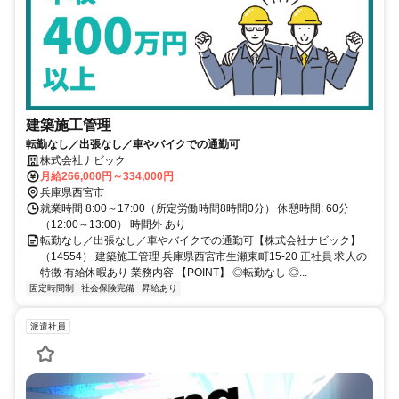
建築施工管理
転勤なし／出張なし／車やバイクでの通勤可
株式会社ナビック
月給266,000円～334,000円
兵庫県西宮市
就業時間 8:00～17:00（所定労働時間8時間0分） 休憩時間: 60分
（12:00～13:00） 時間外 あり
転勤なし／出張なし／車やバイクでの通勤可【株式会社ナビック】
（14554） 建築施工管理 兵庫県西宮市生瀬東町15-20 正社員 求人の
特徴 有給休暇あり 業務内容 【POINT】 ◎転勤なし ◎...
固定時間制
社会保険完備
昇給あり
派遣社員