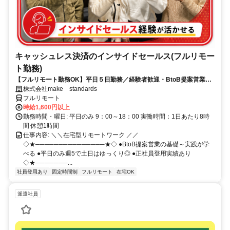
キャッシュレス決済のインサイドセールス(フルリモー
ト勤務)
【フルリモート勤務OK】平日５日勤務／経験者歓迎・BtoB提案営業で
スキルアップ
株式会社make standards
フルリモート
時給1,600円以上
勤務時間・曜日: 平日のみ 9：00～18：00 実働時間：1日あたり8時
間 休憩1時間
仕事内容: ＼＼在宅型リモートワーク ／／
◇★───────────────★◇ ●BtoB提案営業の基礎～実践が学
べる ●平日のみ週5で土日はゆっくり◎ ●正社員登用実績あり
◇★───────...
社員登用あり
固定時間制
フルリモート
在宅OK
派遣社員