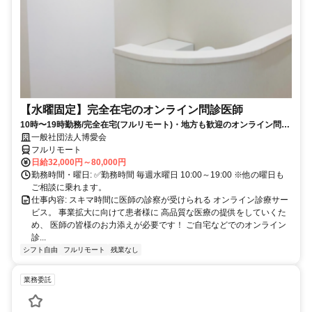
【水曜固定】完全在宅のオンライン問診医師
10時〜19時勤務/完全在宅(フルリモート)・地方も歓迎のオンライン問診
業務
一般社団法人博愛会
フルリモート
日給32,000円～80,000円
勤務時間・曜日: ✅勤務時間 毎週水曜日 10:00～19:00 ※他の曜日も
ご相談に乗れます。
仕事内容: スキマ時間に医師の診察が受けられる オンライン診療サー
ビス。 事業拡大に向けて患者様に 高品質な医療の提供をしていくた
め、 医師の皆様のお力添えが必要です！ ご自宅などでのオンライン
診...
シフト自由
フルリモート
残業なし
業務委託