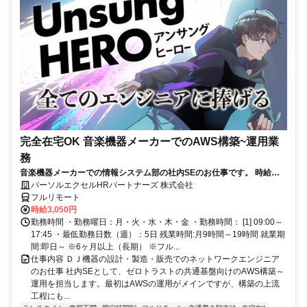
完全在宅OK 音楽機器メーカーでのAWS構築~運用業
務
音楽機器メーカーでの情報システム部の社内SEのお仕事です。 時給
3050円！基本はフル在宅が可能です！ （状況によって出社有り） AWS
パーソルエクセルHRパートナーズ 株式会社
構築の上流工程にも携われます！ご本人負担が約4割でとってもお得な
フルリモート
パナソニック健保に加入頂けます！
時給3,050円
勤務時間 ・勤務曜日：月・火・水・木・金 ・勤務時間： [1] 09:00～
17:45 ・最低勤務日数（週）：5日 残業時間:月9時間～19時間 就業期
間:即日～ ※6ヶ月以上（長期） ※フル...
仕事内容 ＤＪ機器の設計・製造・販売でのネットワークエンジニア
のお仕事 社内SEとして、ゼロトラストの共通基盤向けのAWS構築～
運用を担当します。最初はAWSの運用がメインですが、構築の上流
工程にも...