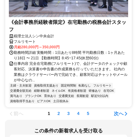
《会計事務所経験者限定》在宅勤務の税務会計スタッ
フ
税理士法人シン中央会計
フルリモート
月給280,000円～350,000円
勤務時間詳細 実働時間：1日あたり8時間 平均勤務日数：1ヶ月あた
り18日 〜 21日 【勤務時間】8:45~17:45(休憩60分)
仕事内容 完全在宅勤務(フルリモート)で、会計データのチェックや顧
客対応、決算書や申告書の作成業務を行っていただきます。 社内の
業務はクラウドサーバー内で完結でき、顧客対応はチャットやメール
が中心なの...
主婦・主夫歓迎
資格取得支援あり
固定時間制
転勤なし
フルリモート
交通費全額支給
経験者歓迎
ネイルOK
有資格者歓迎
研修あり
在宅OK
賞与あり
ブランクOK
育休あり
交通費支給
長期歓迎
駅近5分以内
資格取得手当あり
ピアスOK
土日祝休み
前へ
次へ
1
2
3
4
5
この条件の新着求人を受け取る