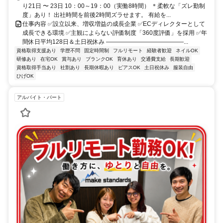
り21日 〜 23日 10：00～19：00（実働8時間） ＊柔軟な「ズレ勤制
度」あり！ 出社時間を前後2時間ズラせます。 有給を...
仕事内容 ✅設立以来、増収増益の成長企業 ✅ECディレクターとして
成長できる環境 ✅主観によらない評価制度「360度評価」を採用 ✅年
間休日平均128日＆土日祝休み ―――――――――――――...
資格取得支援あり
学歴不問
固定時間制
フルリモート
経験者歓迎
ネイルOK
研修あり
在宅OK
賞与あり
ブランクOK
育休あり
交通費支給
長期歓迎
資格取得手当あり
社割あり
長期休暇あり
ピアスOK
土日祝休み
服装自由
ひげOK
アルバイト・パート