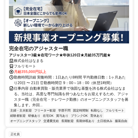
完全在宅のアジャスター職
アジャスター3級★在宅ワーク★年休120日★月給35万円超★
株式会社はなまる
フルリモート
月給355,000円以上
勤務時間詳細 実働時間：1日あたり8時間 平均勤務日数：1ヶ月あた
り20日 〜 21日 ⏰勤務時間⏰ 9：00～18：00（休憩1時間）
仕事内容 自動車買取・販売業界で強固な基盤を誇る株式会社はなま
る。当社は、高度な専門知識を持つあなたをお迎えするため、アジャ
スター職（完全在宅・テレワーク勤務）のオープニングスタッフを募
集します。外回...
主婦・主夫歓迎
フリーター歓迎
学歴不問
固定時間制
転勤なし
フルリモート
経験者歓迎
研修あり
在宅OK
賞与あり
ブランクOK
育休あり
オープニングスタッフ
交通費支給
長期歓迎
長期休暇あり
土日祝休み
服装自由
正社員