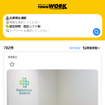
兵庫県
兵庫県
生瀬駅
生瀬駅
職種を選択してください
固定時間・固定シフト制
固定時間・固定シフト制
キーワードを選択してください
782件
条件保存
関連度順
業務委託