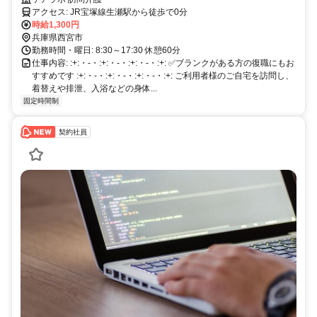
アクセス: JR宝塚線生瀬駅から徒歩で0分
時給1,300円
兵庫県西宮市
勤務時間・曜日: 8:30～17:30 休憩60分
仕事内容: :+:・-・:+:・-・:+:・-・:+: ✅ブランクがある方の復職にもお
すすめです :+:・-・:+:・-・:+:・-・:+: ご利用者様のご自宅を訪問し、
着替えや排泄、入浴などの身体...
固定時間制
契約社員