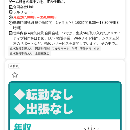
ゲーム好きの集中力を、ITの仕事に。
合同会社Link
フルリモート
月給267,000円～350,000円
勤務時間詳細 総労働時間：1ヶ月あたり160時間 9:30〜18:30(実働8
時間)
仕事内容 ●募集背景 合同会社Linkでは、生成AIを取り入れたクリエイ
ティブ制作をはじめ、EC・物販事業、Webサイト制作、システム関
連のサポートなど、幅広いサービスを展開しています。 その中で...
資格取得支援あり
固定時間制
フルリモート
午前
研修あり
夕方
資格取得手当あり
土日祝休み
正社員