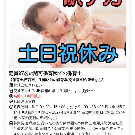
定員87名の認可保育園での保育士
【保育士/西宮市】生瀬駅前の保育園/交通費支給/残業なし/
株式会社クレセント
交通アクセス JR福知山線 「生瀬駅」より徒歩3分
時給1,330円以上
兵庫県西宮市
勤務時間・曜日 9：00～16：00 または 9：00～16：30 月～金 週5日
勤務 ■勤務期間■ 即日～2027年3月末まで ※勤務開始日は相談にて決
定 ※契約更新の可能性あり
募集要項 職種 定員87名の認可保育園での保育士 雇用形態 派遣社員
仕事内容 認可保育園での保育業務 未経験先生サポート体制整ってま
すので安心♪ 担当クラスは経験を考慮して決定します。 未経...