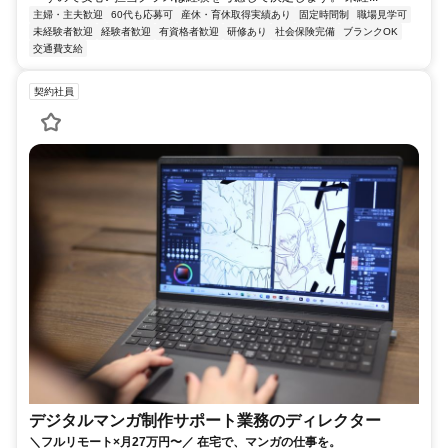
主婦・主夫歓迎
60代も応募可
産休・育休取得実績あり
固定時間制
職場見学可
未経験者歓迎
経験者歓迎
有資格者歓迎
研修あり
社会保険完備
ブランクOK
交通費支給
契約社員
デジタルマンガ制作サポート業務のディレクター
＼フルリモート×月27万円〜／ 在宅で、マンガの仕事を。