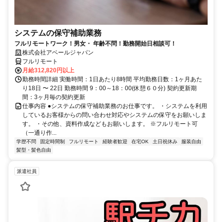
システムの保守補助業務
フルリモートワーク！男女・ 年齢不問！勤務開始日相談可！
株式会社アベールジャパン
フルリモート
月給312,820円以上
勤務時間詳細 実働時間：1日あたり8時間 平均勤務日数：1ヶ月あた
り18日 〜 22日 勤務時間 9：00～18：00(休憩６０分) 契約更新期
間：3ヶ月毎の契約更新
仕事内容 ●システムの保守補助業務のお仕事です。 ・システムを利用
しているお客様からの問い合わせ対応やシステムの保守をお願いしま
す。 ・その他、資料作成などもお願いします。 ※フルリモート可
（一通り作...
学歴不問
固定時間制
フルリモート
経験者歓迎
在宅OK
土日祝休み
服装自由
髪型・髪色自由
派遣社員