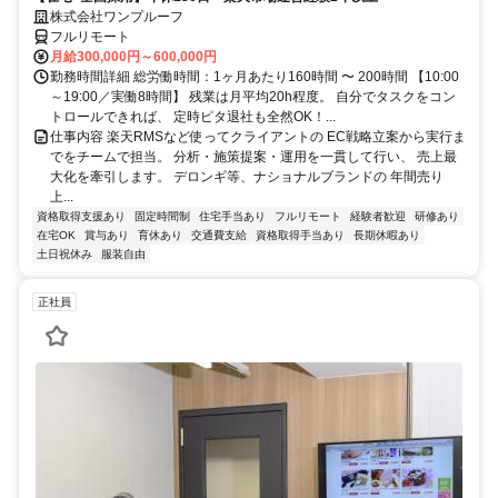
株式会社ワンプルーフ
フルリモート
月給300,000円～600,000円
勤務時間詳細 総労働時間：1ヶ月あたり160時間 〜 200時間 【10:00
～19:00／実働8時間】 残業は月平均20h程度。 自分でタスクをコン
トロールできれば、 定時ピタ退社も全然OK！...
仕事内容 楽天RMSなど使ってクライアントの EC戦略立案から実行ま
でをチームで担当。 分析・施策提案・運用を一貫して行い、 売上最
大化を牽引します。 デロンギ等、ナショナルブランドの 年間売り
上...
資格取得支援あり
固定時間制
住宅手当あり
フルリモート
経験者歓迎
研修あり
在宅OK
賞与あり
育休あり
交通費支給
資格取得手当あり
長期休暇あり
土日祝休み
服装自由
正社員