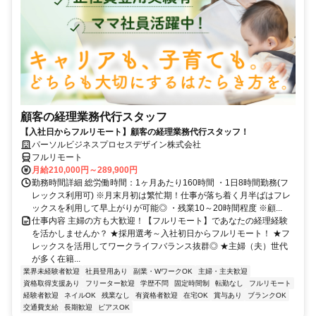
顧客の経理業務代行スタッフ
【入社日からフルリモート】顧客の経理業務代行スタッフ！
パーソルビジネスプロセスデザイン株式会社
フルリモート
月給210,000円～289,900円
勤務時間詳細 総労働時間：1ヶ月あたり160時間 ・1日8時間勤務(フ
レックス利用可) ※月末月初は繁忙期！仕事が落ち着く月半ばはフレ
ックスを利用して早上がりが可能◎ ・残業10～20時間程度 ※顧...
仕事内容 主婦の方も大歓迎！【フルリモート】であなたの経理経験
を活かしませんか？ ★採用選考～入社初日からフルリモート！ ★フ
レックスを活用してワークライフバランス抜群◎ ★主婦（夫）世代
が多く在籍...
業界未経験者歓迎
社員登用あり
副業・WワークOK
主婦・主夫歓迎
資格取得支援あり
フリーター歓迎
学歴不問
固定時間制
転勤なし
フルリモート
経験者歓迎
ネイルOK
残業なし
有資格者歓迎
在宅OK
賞与あり
ブランクOK
交通費支給
長期歓迎
ピアスOK