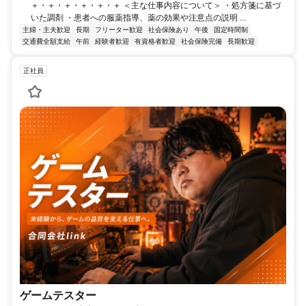
＋・＋・＋・＋・＋・＋ ＜主な仕事内容について＞ ・処方箋に基づ
いた調剤 ・患者への服薬指導、薬の効果や注意点の説明 ...
主婦・主夫歓迎
長期
フリーター歓迎
社会保険あり
午後
固定時間制
交通費全額支給
午前
経験者歓迎
有資格者歓迎
社会保険完備
長期歓迎
正社員
ゲームテスター