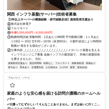
関西 インフラ基盤(サーバー)技術者募集
【3年以上サーバーの構築経験・保守経験必須】資格取得支援あり
株式会社林電子
フルリモート
年俸5,500,000円～6,500,000円
勤務時間詳細 実働時間：1日あたり8時間 平均勤務日数：1ヶ月あた
り19日 〜 20日 ⏰9:00～18:00（休憩60分） ※案件状況により時間外
勤務が 発生する場合がございます。
仕事内容 _/_/_/_/_/_/_/_/_/_/_/_/_/_/_/_/_/_/ メガバンク基盤を支える
インフラエンジニア募集 金融インフラの最前線で、 本物の基盤技術
を磨きませんか。 当社...
資格取得支援あり
固定時間制
転勤なし
フルリモート
経験者歓迎
研修あり
賞与あり
育休あり
交通費支給
土日祝休み
ひげOK
髪型・髪色自由
アルバイト・パート
家庭のような安心感を届ける訪問介護職のホームヘル
パー
✅介護ってむずかしい？そんなことありません。まずは会いに行くこと
から。
ケアラボ 訪問介護