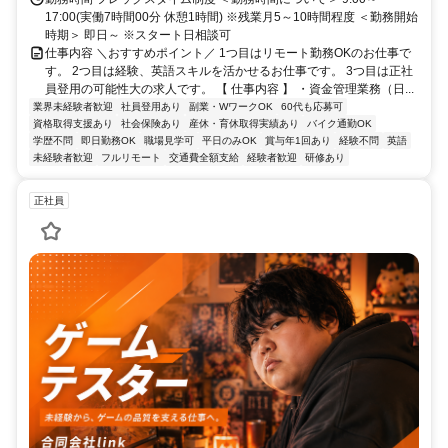
17:00(実働7時間00分 休憩1時間) ※残業月5～10時間程度 ＜勤務開始
時期＞ 即日～ ※スタート日相談可
仕事内容 ＼おすすめポイント／ 1つ目はリモート勤務OKのお仕事で
す。 2つ目は経験、英語スキルを活かせるお仕事です。 3つ目は正社
員登用の可能性大の求人です。 【 仕事内容 】 ・資金管理業務（日...
業界未経験者歓迎
社員登用あり
副業・WワークOK
60代も応募可
資格取得支援あり
社会保険あり
産休・育休取得実績あり
バイク通勤OK
学歴不問
即日勤務OK
職場見学可
平日のみOK
賞与年1回あり
経験不問
英語
未経験者歓迎
フルリモート
交通費全額支給
経験者歓迎
研修あり
正社員