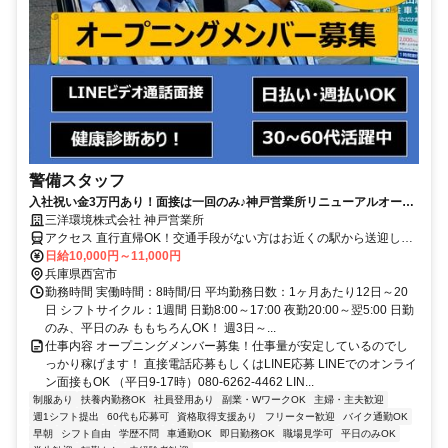
警備スタッフ
入社祝い金3万円あり！面接は一回のみ♪神戸営業所リニューアルオープ
ンにつきオープニングメンバー募集！
三洋環境株式会社 神戸営業所
アクセス 直行直帰OK！交通手段がない方はお近くの駅から送迎しま
す。交通費は実費支給(会社もしくは現場まで)
日給10,000円～11,000円
兵庫県西宮市
勤務時間 実働時間：8時間/日 平均勤務日数：1ヶ月あたり12日～20
日 シフトサイクル：1週間 日勤8:00～17:00 夜勤20:00～翌5:00 日勤
のみ、平日のみ ももちろんOK！ 週3日～...
仕事内容 オープニングメンバー募集！仕事量が安定しているのでし
っかり稼げます！ 直接電話応募もしくはLINE応募 LINEでのオンライ
ン面接もOK （平日9-17時）080-6262-4462 LIN...
制服あり
扶養内勤務OK
社員登用あり
副業・WワークOK
主婦・主夫歓迎
週1シフト提出
60代も応募可
資格取得支援あり
フリーター歓迎
バイク通勤OK
早朝
シフト自由
学歴不問
車通勤OK
即日勤務OK
職場見学可
平日のみOK