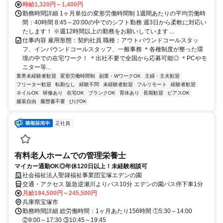
時給1,320円～1,400円
勤務時間詳細 1ヶ月単位の変形労働時間制 1週間あたりの平均労働時
間：40時間 8:45～20:00の中でのシフト勤務 週3日から柔軟に対応い
たします！ ※週12時間以上の勤務をお願いしています ...
仕事内容 雇用形態：契約社員 職種：アウトバウンドコールスタッ
フ、インバウンドコールスタッフ、一般事務 ＊各種制度が整った環
境の中での在宅ワーク！ ＊出社不要で全国から応募可能◎ ＊PCやモ
ニター等...
業界未経験者歓迎
変形労働時間制
副業・WワークOK
主婦・主夫歓迎
フリーター歓迎
転勤なし
経験不問
未経験者歓迎
フルリモート
経験者歓迎
ネイルOK
研修あり
在宅OK
ブランクOK
育休あり
長期歓迎
ピアスOK
服装自由
履歴書不要
ひげOK
正社員
有料老人ホームでの管理栄養士
マイカー通勤OK◎年休120日以上！未経験相談可
社会福祉法人聖隷福祉事業団宝塚エデンの園
交通・アクセス 阪急逆瀬川よりバス10分 エデンの園バス停下車1分
月給194,500円～245,500円
兵庫県宝塚市
勤務時間詳細 総労働時間：1ヶ月あたり156時間 ①5:30～14:00
②9:00～17:30 ③10:45～19:45