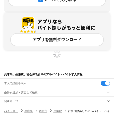
アプリを無料ダウンロード
兵庫県、生瀬駅、社会保険ありのアルバイト・バイト求人情報
求人の詳細を表示
条件を追加・変更して検索
市区町村を追加・変更
関連キーワード
完全在宅ワーク 全国
シール貼り 在宅
現在地周辺
ガチャガチャ
犬カフェ
兵庫県
駅を追加・変更
バイトTOP
兵庫県
西宮市
生瀬駅
社会保険ありのアルバイト・バイ
兵庫県
すべて