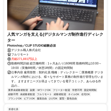
人気マンガを支える|デジタルマンガ制作進行ディレク
ター
Photoshop／CLIP STUDIO経験必須
デジタル職人株式会社
フルリモート
月給271,881円以上
勤務時間詳細 総労働時間：1ヶ月あたり160時間 勤務時間は10:00～
19:00（実働8時間／休憩1時間）の固定時間制
仕事内容 雇用形態：契約社員 職種：ディレクター 〇業務概要 デジタ
ルマンガ制作における、様々なサポート業務の制作進行管理を行いま
す。 ますますニーズが高まってきている電子コミック。あらゆる作
品の...
業界未経験者歓迎
副業・WワークOK
フリーター歓迎
学歴不問
固定時間制
経験不問
未経験者歓迎
フルリモート
経験者歓迎
ネイルOK
在宅OK
ブランクOK
ピアスOK
服装自由
ひげOK
髪型・髪色自由
派遣社員