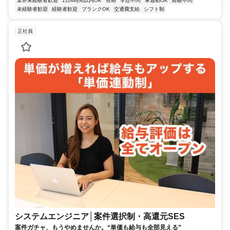
業界未経験者歓迎
1日4時間以内OK
長期
学歴不問
車通勤OK
経験不問
未経験者歓迎
経験者歓迎
ブランクOK
交通費支給
シフト制
正社員
システムエンジニア│案件選択制・高還元SES
案件ガチャ、もうやめませんか。“単価も給与も全部見える”