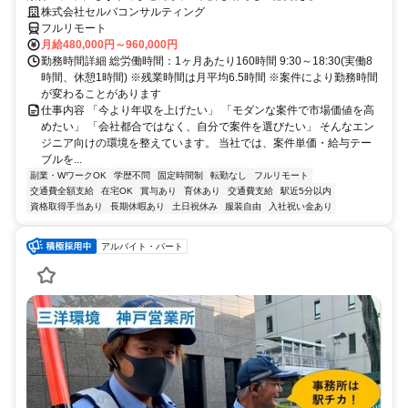
株式会社セルバコンサルティング
フルリモート
月給480,000円～960,000円
勤務時間詳細 総労働時間：1ヶ月あたり160時間 9:30～18:30(実働8
時間、休憩1時間) ※残業時間は月平均6.5時間 ※案件により勤務時間
が変わることがあります
仕事内容 「今より年収を上げたい」 「モダンな案件で市場価値を高
めたい」 「会社都合ではなく、自分で案件を選びたい」 そんなエン
ジニア向けの環境を整えています。 当社では、案件単価・給与テー
ブルを...
副業・WワークOK
学歴不問
固定時間制
転勤なし
フルリモート
交通費全額支給
在宅OK
賞与あり
育休あり
交通費支給
駅近5分以内
資格取得手当あり
長期休暇あり
土日祝休み
服装自由
入社祝い金あり
アルバイト・パート