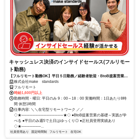
キャッシュレス決済のインサイドセールス(フルリモー
ト勤務)
【フルリモート勤務OK】平日５日勤務／経験者歓迎・BtoB提案営業で
スキルアップ
株式会社make standards
フルリモート
時給1,600円以上
勤務時間・曜日: 平日のみ 9：00～18：00 実働時間：1日あたり8時
間 休憩1時間
仕事内容: ＼＼在宅型リモートワーク ／／
◇★───────────────★◇ ●BtoB提案営業の基礎～実践が学
べる ●平日のみ週5で土日はゆっくり◎ ●正社員登用実績あり
◇★───────...
社員登用あり
固定時間制
フルリモート
在宅OK