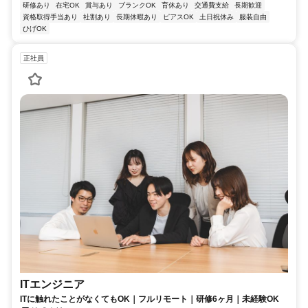
研修あり
在宅OK
賞与あり
ブランクOK
育休あり
交通費支給
長期歓迎
資格取得手当あり
社割あり
長期休暇あり
ピアスOK
土日祝休み
服装自由
ひげOK
正社員
ITエンジニア
ITに触れたことがなくてもOK｜フルリモート｜研修6ヶ月｜未経験OK