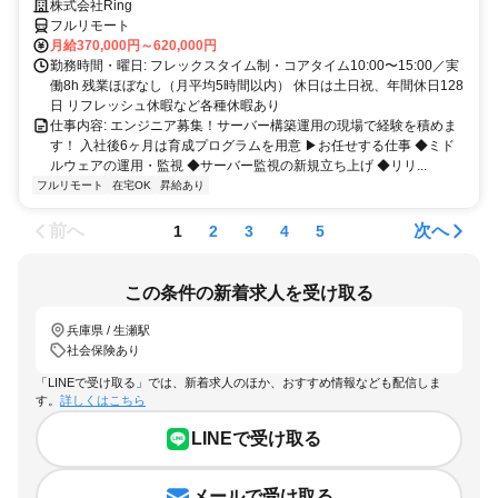
株式会社Ring
フルリモート
月給370,000円～620,000円
勤務時間・曜日: フレックスタイム制・コアタイム10:00〜15:00／実
働8h 残業ほぼなし（月平均5時間以内） 休日は土日祝、年間休日128
日 リフレッシュ休暇など各種休暇あり
仕事内容: エンジニア募集！サーバー構築運用の現場で経験を積めま
す！ 入社後6ヶ月は育成プログラムを用意 ▶お任せする仕事 ◆ミド
ルウェアの運用・監視 ◆サーバー監視の新規立ち上げ ◆リリ...
フルリモート
在宅OK
昇給あり
前へ
次へ
1
2
3
4
5
この条件の新着求人を受け取る
兵庫県 / 生瀬駅
社会保険あり
「LINEで受け取る」では、新着求人のほか、おすすめ情報なども配信しま
す。
詳しくはこちら
LINEで受け取る
メールで受け取る