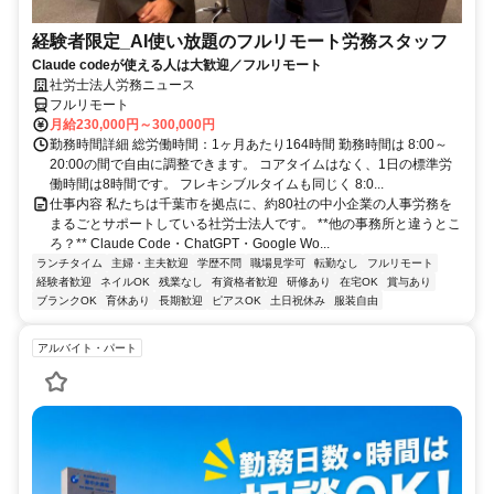
経験者限定_AI使い放題のフルリモート労務スタッフ
Claude codeが使える人は大歓迎／フルリモート
社労士法人労務ニュース
フルリモート
月給230,000円～300,000円
勤務時間詳細 総労働時間：1ヶ月あたり164時間 勤務時間は 8:00～
20:00の間で自由に調整できます。 コアタイムはなく、1日の標準労
働時間は8時間です。 フレキシブルタイムも同じく 8:0...
仕事内容 私たちは千葉市を拠点に、約80社の中小企業の人事労務を
まるごとサポートしている社労士法人です。 **他の事務所と違うとこ
ろ？** Claude Code・ChatGPT・Google Wo...
ランチタイム
主婦・主夫歓迎
学歴不問
職場見学可
転勤なし
フルリモート
経験者歓迎
ネイルOK
残業なし
有資格者歓迎
研修あり
在宅OK
賞与あり
ブランクOK
育休あり
長期歓迎
ピアスOK
土日祝休み
服装自由
アルバイト・パート