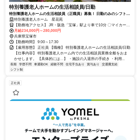
特別養護老人ホームの生活相談員/日勤
特別養護老人ホームの生活相談員（正職員）募集！ 日勤のみのシフト制
＊月8～10日休み＊年3回処遇改善手当別途支給
特別養護老人ホーム 星花苑
【勤務地アクセス】 JR・阪急「宝塚」駅より車で10分 〇マイカー通
勤OK
月給234,000円～280,000円
兵庫県宝塚市
【勤務時間】 9:00～17:30
【雇用形態】 正社員 【職種】 特別養護老人ホームの生活相談員/日勤
【仕事内容】 特別養護老人ホーム内での生活相談員業務全般をおま
かせします。 【具体的には…】 ・施設の入退所の手続き ・利用...
長期
学歴不問
車通勤OK
経験不問
住宅手当あり
賞与あり
交通費支給
シフト制
正社員