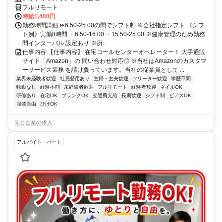
フルリモート
時給1,400円
勤務時間詳細 ⏩6:50-25:00の間でシフト制 ※会社指定シフト 《シフ
ト例》実働8時間 ・6:50-16:00 ・15:50-25:00 ※健康管理のため勤務
間インターバル 設定あり ※所...
仕事内容 【仕事内容】 在宅コールセンターオペレーター！ 大手通販
サイト「Amazon」の 問い合わせ対応◎ ※当社はAmazonのカスタマ
ーサービス業務 を請け負っています。当社の従業員として ...
業界未経験者歓迎
社員登用あり
主婦・主夫歓迎
フリーター歓迎
学歴不問
転勤なし
経験不問
未経験者歓迎
フルリモート
経験者歓迎
ネイルOK
研修あり
在宅OK
ブランクOK
交通費支給
長期歓迎
シフト制
ピアスOK
服装自由
ひげOK
同じ企業の求人
アルバイト・パート