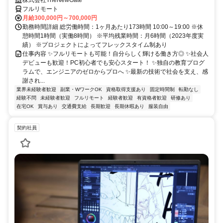
株式会社TheNewGate
フルリモート
月給300,000円～700,000円
勤務時間詳細 総労働時間：1ヶ月あたり173時間 10:00～19:00 ※休
憩時間1時間（実働8時間） ※平均残業時間：月6時間（2023年度実
績） ※プロジェクトによってフレックスタイム制あり
仕事内容 ✨フルリモートも可能！自分らしく輝ける働き方◎ ✨社会人
デビューも歓迎！PC初心者でも安心スタート！ ✨独自の教育プログ
ラムで、エンジニアのゼロからプロへ ✨最新の技術で社会を支え、感
謝され...
業界未経験者歓迎
副業・WワークOK
資格取得支援あり
固定時間制
転勤なし
経験不問
未経験者歓迎
フルリモート
経験者歓迎
有資格者歓迎
研修あり
在宅OK
賞与あり
交通費支給
長期歓迎
長期休暇あり
服装自由
契約社員