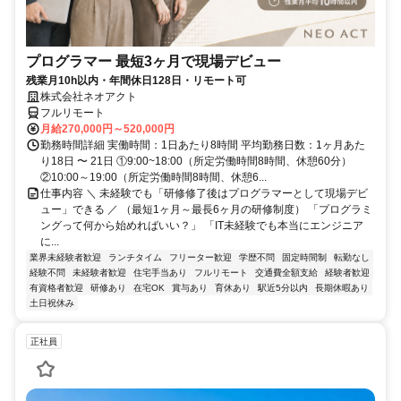
プログラマー 最短3ヶ月で現場デビュー
残業月10h以内・年間休日128日・リモート可
株式会社ネオアクト
フルリモート
月給270,000円～520,000円
勤務時間詳細 実働時間：1日あたり8時間 平均勤務日数：1ヶ月あた
り18日 〜 21日 ①9:00~18:00（所定労働時間8時間、休憩60分）
②10:00～19:00（所定労働時間8時間、休憩6...
仕事内容 ＼ 未経験でも「研修修了後はプログラマーとして現場デビ
ュー」できる ／ （最短1ヶ月～最長6ヶ月の研修制度） 「プログラミ
ングって何から始めればいい？」 「IT未経験でも本当にエンジニア
に...
業界未経験者歓迎
ランチタイム
フリーター歓迎
学歴不問
固定時間制
転勤なし
経験不問
未経験者歓迎
住宅手当あり
フルリモート
交通費全額支給
経験者歓迎
有資格者歓迎
研修あり
在宅OK
賞与あり
育休あり
駅近5分以内
長期休暇あり
土日祝休み
正社員