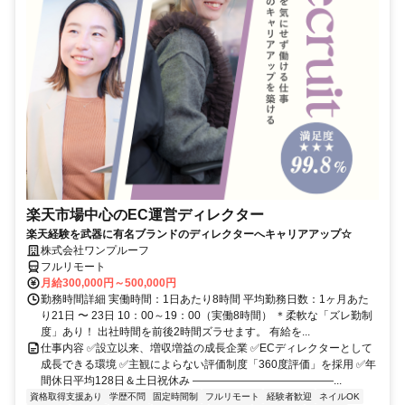
楽天市場中心のEC運営ディレクター
楽天経験を武器に有名ブランドのディレクターへキャリアアップ☆
株式会社ワンプルーフ
フルリモート
月給300,000円～500,000円
勤務時間詳細 実働時間：1日あたり8時間 平均勤務日数：1ヶ月あた
り21日 〜 23日 10：00～19：00（実働8時間） ＊柔軟な「ズレ勤制
度」あり！ 出社時間を前後2時間ズラせます。 有給を...
仕事内容 ✅設立以来、増収増益の成長企業 ✅ECディレクターとして
成長できる環境 ✅主観によらない評価制度「360度評価」を採用 ✅年
間休日平均128日＆土日祝休み ―――――――――――――...
資格取得支援あり
学歴不問
固定時間制
フルリモート
経験者歓迎
ネイルOK