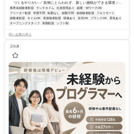
づくるやりがい ✅ 前例にとらわれず、新しい挑戦ができる環境 ✅...
業界未経験者歓迎
ランチタイム
社員登用あり
副業・WワークOK
フリーター歓迎
学歴不問
転勤なし
経験不問
未経験者歓迎
フルリモート
経験者歓迎
ネイルOK
有資格者歓迎
研修あり
在宅OK
ブランクOK
育休あり
オープニングスタッフ
長期歓迎
シフト制
同じ企業の求人
正社員