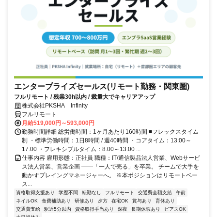
エンタープライズセールス(リモート勤務・関東圏)
フルリモート / 残業30h以内 / 裁量大でキャリアアップ
株式会社PKSHA Infinity
フルリモート
月給519,000円～593,000円
勤務時間詳細 総労働時間：1ヶ月あたり160時間 ■フレックスタイム
制 ・標準労働時間：1日8時間 / 週40時間 ・コアタイム：13:00～
17:00 ・フレキシブルタイム：8:00～13:00 ...
仕事内容 雇用形態：正社員 職種：IT/通信製品法人営業、Webサービ
ス法人営業、営業企画 ――「一人で売る」を卒業。 チームで大手を
動かすプレイングマネージャーへ。 ※本ポジションはリモートベー
ス...
資格取得支援あり
学歴不問
転勤なし
フルリモート
交通費全額支給
午前
ネイルOK
食費補助あり
研修あり
夕方
在宅OK
賞与あり
育休あり
交通費支給
駅近5分以内
資格取得手当あり
深夜
長期休暇あり
ピアスOK