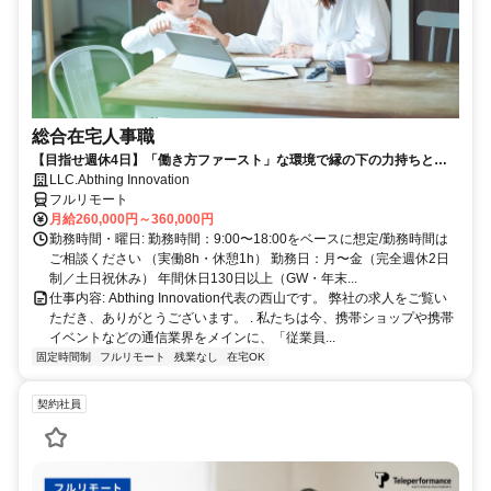
総合在宅人事職
【目指せ週休4日】「働き方ファースト」な環境で縁の下の力持ちとし
て活躍する人事ポジション｜20代30代活躍中
LLC.Abthing Innovation
フルリモート
月給260,000円～360,000円
勤務時間・曜日: 勤務時間：9:00〜18:00をベースに想定/勤務時間は
ご相談ください （実働8h・休憩1h） 勤務日：月〜金（完全週休2日
制／土日祝休み） 年間休日130日以上（GW・年末...
仕事内容: Abthing Innovation代表の西山です。 弊社の求人をご覧い
ただき、ありがとうございます。 . 私たちは今、携帯ショップや携帯
イベントなどの通信業界をメインに、「従業員...
固定時間制
フルリモート
残業なし
在宅OK
契約社員