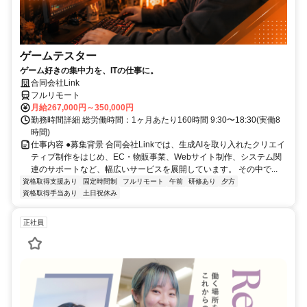
ゲームテスター
ゲーム好きの集中力を、ITの仕事に。
合同会社Link
フルリモート
月給267,000円～350,000円
勤務時間詳細 総労働時間：1ヶ月あたり160時間 9:30〜18:30(実働8
時間)
仕事内容 ●募集背景 合同会社Linkでは、生成AIを取り入れたクリエイ
ティブ制作をはじめ、EC・物販事業、Webサイト制作、システム関
連のサポートなど、幅広いサービスを展開しています。 その中で...
資格取得支援あり
固定時間制
フルリモート
午前
研修あり
夕方
資格取得手当あり
土日祝休み
正社員