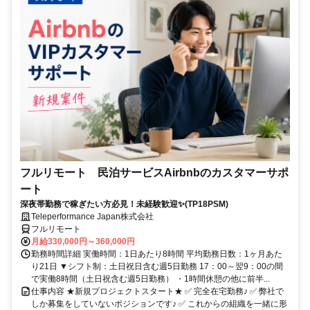
フルリモート 民泊サービスAirbnbのカスタマーサポ
ート
深夜帯勤務で稼ぎたい方必見！未経験歓迎✨(TP18PSM)
Teleperformance Japan株式会社
フルリモート
月給330,000円～360,000円
勤務時間詳細 実働時間：1日あたり8時間 平均勤務日数：1ヶ月あた
り21日 ▼シフト制：土日祝日含む週5日勤務 17：00～翌9：00の間
で実働8時間（土日祝含む週5日勤務） ・1時間休憩の他に前半...
仕事内容 ★新規プロジェクトスタート★ ✅ 完全在宅勤務♪ ✅ 弊社で
しか募集をしていないポジションです♪ ✅ これからの組織を一緒に形