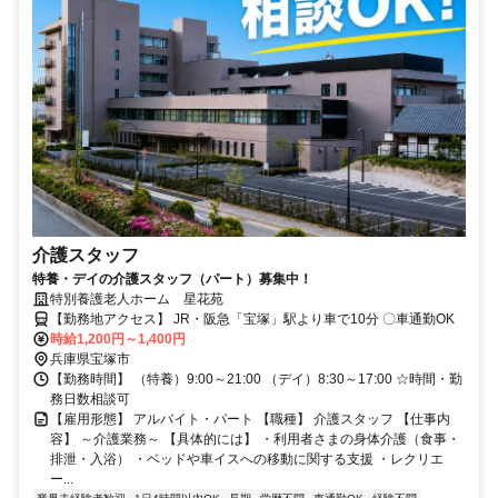
介護スタッフ
特養・デイの介護スタッフ（パート）募集中！
特別養護老人ホーム 星花苑
【勤務地アクセス】 JR・阪急「宝塚」駅より車で10分 〇車通勤OK
時給1,200円～1,400円
兵庫県宝塚市
【勤務時間】 （特養）9:00～21:00 （デイ）8:30～17:00 ☆時間・勤
務日数相談可
【雇用形態】 アルバイト・パート 【職種】 介護スタッフ 【仕事内
容】 ～介護業務～ 【具体的には】 ・利用者さまの身体介護（食事・
排泄・入浴） ・ベッドや車イスへの移動に関する支援 ・レクリエ
ー...