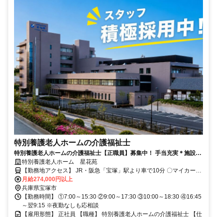
特別養護老人ホームの介護福祉士
特別養護老人ホームの介護福祉士【正職員】募集中！ 手当充実＊施設見
特別養護老人ホーム 星花苑
学OK＊ 年3回処遇改善手当別途支給あり！
【勤務地アクセス】 JR・阪急「宝塚」駅より車で10分 〇マイカー通
勤OK
月給274,000円以上
兵庫県宝塚市
【勤務時間】 ①7:00～15:30 ②9:00～17:30 ③10:00～18:30 ④16:45
～翌9:15 ※夜勤なしも応相談
【雇用形態】 正社員 【職種】 特別養護老人ホームの介護福祉士 【仕