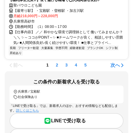
聖パウロこども園
【最寄り駅】 ・宝殿駅 ・曽根駅 ・加古川駅
月給218,000円～228,000円
兵庫県高砂市
【勤務時間】 （1）08:00～17:00
【仕事内容】 ／／ 和やかな環境で調理師として 働いてみませんか？
＼＼ ✨～ココがPOINT～✨ ■チームワークが良く、相談しやすい雰囲
気♪ ■人間関係良好♪長く続けやすい環境！ ■仕事とプライベ...
長期
フリーター歓迎
大量募集
学歴不問
経験者歓迎
ブランクOK
シフト制
昇給あり
前へ
次へ
1
2
3
4
5
この条件の新着求人を受け取る
兵庫県 / 宝殿駅
社会保険あり
「LINEで受け取る」では、新着求人のほか、おすすめ情報なども配信しま
す。
詳しくはこちら
LINEで受け取る