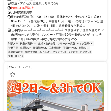
交通・アクセス 宝殿駅より車で6分
時給1,116円以上
兵庫県加古川市
勤務時間詳細 ①9：00～15：00（昼休憩60分、中休み15分） ②9：
00～15：15（昼休憩60分、中休み15分） 週5日の方はパタ－ン① 週
4日の方はパタ－ン② ＊週4～5日、退社時間など相談...
仕事内容 ─┘─┘─┘─┘─┘─┘─┘─┘─┘ ▼働きやすい理由＆魅力▼ ✅
未経験からでも安心してスタート可能 ✅30代〜40代の方が中心に活
躍中 ✅お子様の学校行事など急なお休みにも対応 ...
制服あり
扶養内勤務OK
主婦・主夫歓迎
フリーター歓迎
バイク通勤OK
学歴不問
車通勤OK
即日勤務OK
固定時間制
平日のみOK
転勤なし
未経験者歓迎
経験者歓迎
ネイルOK
ブランクOK
長期歓迎
ピアスOK
週4日以上OK
アルバイト・パート