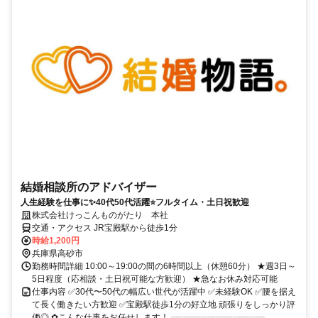
結婚相談所のアドバイザー
人生経験を仕事に✨40代50代活躍⭐️フルタイム・土日祝歓迎
株式会社けっこんものがたり 本社
交通・アクセス JR宝殿駅から徒歩1分
時給1,200円
兵庫県高砂市
勤務時間詳細 10:00～19:00の間の6時間以上（休憩60分） ★週3日～
5日程度（応相談・土日祝可能な方歓迎） ★急なお休み対応可能
仕事内容 ✅30代〜50代の幅広い世代が活躍中 ✅未経験OK ✅腰を据え
て長く働きたい方歓迎 ✅宝殿駅徒歩1分の好立地 頑張りをしっかり評
価◎ ✿こんな仕事をお任せします！ ┈┈┈┈┈┈┈┈┈┈┈...