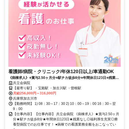
看護師/病院・クリニック/年休120日以上/車通勤OK
《病棟求人》⭐賞与2.50ヶ月分⭐駅チカ徒歩8分⭐年間休日123日⭐残業な
し⭕福利厚生充実⭕療養型病院でのお仕事です❗️
共立会病院
【最寄り駅】 ・宝殿駅 ・加古川駅 ・曽根駅
月給256,000円～316,000円
兵庫県加古川市
【勤務時間】 1) 08：30～17：30 2) 10：00～19：00 16：30～翌
9：00
【仕事内容】 【仕事内容】 共立会病院 《病棟求人》★賞与2.50ヶ月
分★駅チカ徒歩8分★年間休日123日★残業なし◎福利厚生充実◎療
養型病院でのお仕事です！ ●病棟での看護業務全般をおこなってい