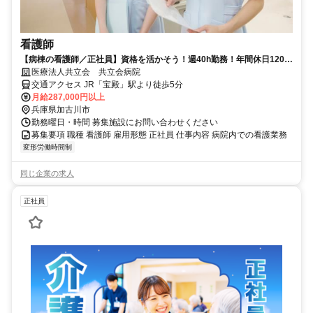
看護師
【病棟の看護師／正社員】資格を活かそう！週40h勤務！年間休日120
日！賞与年3回◎
医療法人共立会 共立会病院
交通アクセス JR「宝殿」駅より徒歩5分
月給287,000円以上
兵庫県加古川市
勤務曜日・時間 募集施設にお問い合わせください
募集要項 職種 看護師 雇用形態 正社員 仕事内容 病院内での看護業務
変形労働時間制
同じ企業の求人
正社員