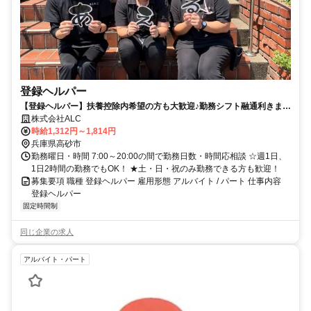
登録ヘルパー
【登録ヘルパー】扶養控除内希望の方も大歓迎♪勤務シフト融通利きま
す。
株式会社ALC
時給1,312円～1,814円
兵庫県高砂市
勤務曜日・時間 7:00～20:00の間で勤務日数・時間応相談 ☆週1日、
1日2時間の勤務でもOK！ ★土・日・祝のみ勤務できる方も歓迎！
募集要項 職種 登録ヘルパー 雇用形態 アルバイト / パート 仕事内容
登録ヘルパー
固定時間制
同じ企業の求人
アルバイト・パート