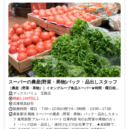
スーパーの農産(野菜・果物)パック・品出しスタッフ
［農産（野菜・果物）］イオングループ食品スーパー★時間・曜日相談
OK★賞与・買物割引制度など待遇充実
マックスバリュ 宝殿店
時給1,188円以上
兵庫県高砂市
勤務時間・曜日 ・7:00～12:00の間で4～5時間 ・13:00～17:00
募集要項 職種 スーパーの農産（野菜・果物）パック・品出しスタッ
フ 雇用形態 アルバイト / パート 仕事内容 旬のお野菜や果物のカッ
ト・パック詰め・品出し・値付けなどのお仕事です。 ★未経験で...