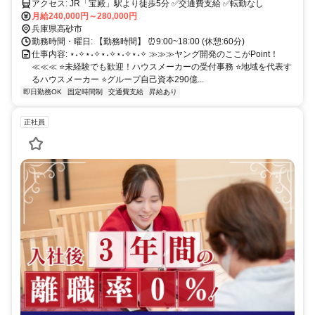
アクセス: JR「宝殿」駅より徒歩5分 ✅️交通費支給 ✅️転勤なし
月給240,000円～280,000円
兵庫県高砂市
勤務時間・曜日: 【勤務時間】 ⏰️9:00~18:00 (休憩:60分)
仕事内容: ⋆˖✧⋆˖✧⋆˖✧⋆˖✧⋆˖✧ ≫≫≫ヤング開発のここがPoint！
≪≪≪ ⭐️未経験でも歓迎！ハウスメーカーの受付事務 ⭐️地域を代表す
るハウスメーカー ⭐️グループ自己資本290億...
即日勤務OK
固定時間制
交通費支給
昇給あり
正社員