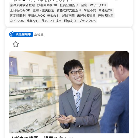
業界未経験者歓迎
扶養内勤務OK
社員登用あり
副業・WワークOK
土日祝のみOK
主婦・主夫歓迎
資格取得支援あり
学歴不問
車通勤OK
固定時間制
平日のみOK
転勤なし
経験不問
未経験者歓迎
経験者歓迎
ネイルOK
残業なし
月1シフト提出
研修あり
ブランクOK
正社員