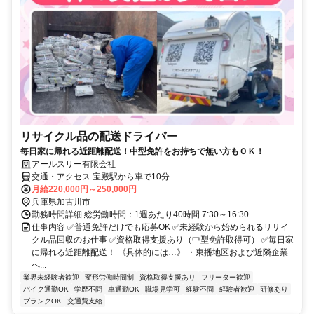
リサイクル品の配送ドライバー
毎日家に帰れる近距離配送！中型免許をお持ちで無い方もＯＫ！
アールスリー有限会社
交通・アクセス 宝殿駅から車で10分
月給220,000円～250,000円
兵庫県加古川市
勤務時間詳細 総労働時間：1週あたり40時間 7:30～16:30
仕事内容 ✅普通免許だけでも応募OK ✅未経験から始められるリサイ
クル品回収のお仕事 ✅資格取得支援あり（中型免許取得可） ✅毎日家
に帰れる近距離配送！ 《具体的には…》 ・東播地区および近隣企業
へ...
業界未経験者歓迎
変形労働時間制
資格取得支援あり
フリーター歓迎
バイク通勤OK
学歴不問
車通勤OK
職場見学可
経験不問
経験者歓迎
研修あり
ブランクOK
交通費支給