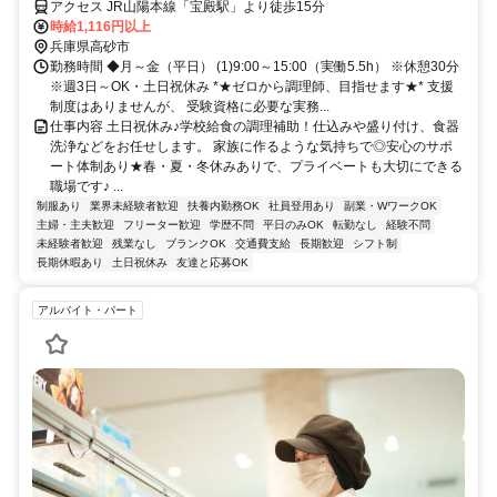
アクセス JR山陽本線「宝殿駅」より徒歩15分
時給1,116円以上
兵庫県高砂市
勤務時間 ◆月～金（平日） (1)9:00～15:00（実働5.5h） ※休憩30分
※週3日～OK・土日祝休み *★ゼロから調理師、目指せます★* 支援
制度はありませんが、 受験資格に必要な実務...
仕事内容 土日祝休み♪学校給食の調理補助！仕込みや盛り付け、食器
洗浄などをお任せします。 家族に作るような気持ちで◎安心のサポ
ート体制あり★春・夏・冬休みありで、プライベートも大切にできる
職場です♪ ...
制服あり
業界未経験者歓迎
扶養内勤務OK
社員登用あり
副業・WワークOK
主婦・主夫歓迎
フリーター歓迎
学歴不問
平日のみOK
転勤なし
経験不問
未経験者歓迎
残業なし
ブランクOK
交通費支給
長期歓迎
シフト制
長期休暇あり
土日祝休み
友達と応募OK
アルバイト・パート