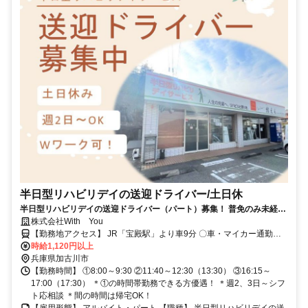
半日型リハビリデイの送迎ドライバー/土日休
半日型リハビリデイの送迎ドライバー（パート）募集！ 普免のみ未経験
可＊短時間勤務でかけもちOK＊
株式会社With You
【勤務地アクセス】 JR「宝殿駅」より車9分 〇車・マイカー通勤可
（無料駐車場有） 〇バイク通勤可
時給1,120円以上
兵庫県加古川市
【勤務時間】 ①8:00～9:30 ②11:40～12:30（13:30） ③16:15～
17:00（17:30） ＊①の時間帯勤務できる方優遇！ ＊週2、3日～シフ
ト応相談 ＊間の時間は帰宅OK！