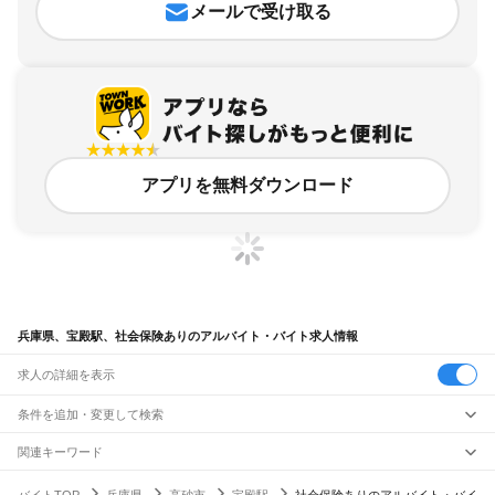
メールで受け取る
アプリを無料ダウンロード
兵庫県、宝殿駅、社会保険ありのアルバイト・バイト求人情報
求人の詳細を表示
条件を追加・変更して検索
市区町村を追加・変更
関連キーワード
完全在宅ワーク 全国
シール貼り 在宅
現在地周辺
ガチャガチャ
犬カフェ
兵庫県
駅を追加・変更