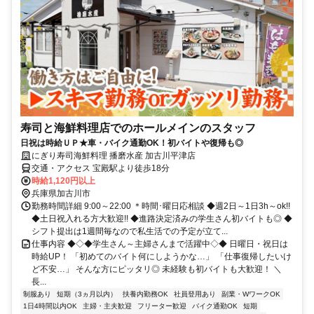
寿司と海鮮料理店でのホールメインのスタッフ
日祝は時給ＵＰ★車・バイク通勤OK！初バイトや復帰も◎
にぎり寿司海鮮料理 播磨水産 加古川平津店
交通・アクセス 宝殿駅より徒歩18分
時給1,120円以上
兵庫県加古川市
勤務時間詳細 9:00～22:00 ＊時間･曜日応相談 ◆週2日～1日3h～ok!!
◆土日祝入れる方大歓迎!! ◆進路決定済みの学生さん初バイトも◎ ◆
シフト提出は1週間毎なので私生活での予定が立て...
仕事内容 ◆◇◆学生さん～主婦さんまで活躍中◇◆ 日曜日・祝日は
時給UP！ 「初めてのバイト何にしようかな…」 「仕事復帰したいけ
ど不安…」 そんな方にピッタリ◎ 未経験も初バイトも大歓迎！ ＼
長...
制服あり
短期（3ヵ月以内）
扶養内勤務OK
社員登用あり
副業・WワークOK
1日4時間以内OK
主婦・主夫歓迎
フリーター歓迎
バイク通勤OK
短期