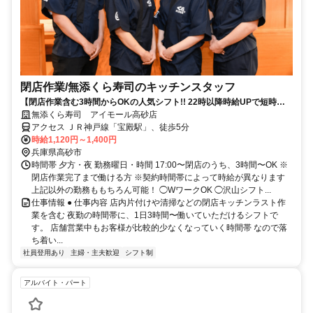
閉店作業​/無添くら寿司の​キッチンスタッフ
【閉店作業含む3時間からOKの人気シフト!! 22時以降時給UPで短時間
で稼げる】
無添くら寿司 アイモール高砂店
アクセス ＪＲ神戸線「宝殿駅」、徒歩5分
時給1,120円～1,400円
兵庫県高砂市
時間帯 夕方・夜 勤務曜日・時間 17:00〜閉店のうち、3時間〜OK ※
閉店作業完了まで働ける方 ※契約時間帯によって時給が異なります
上記以外の勤務ももちろん可能！ ◯WワークOK ◯沢山シフト...
仕事情報 ● 仕事内容 店内片付けや清掃などの閉店キッチンラスト作
業を含む 夜勤の時間帯に、1日3時間〜働いていただけるシフトで
す。 店舗営業中もお客様が比較的少なくなっていく時間帯 なので落
ち着い...
社員登用あり
主婦・主夫歓迎
シフト制
アルバイト・パート