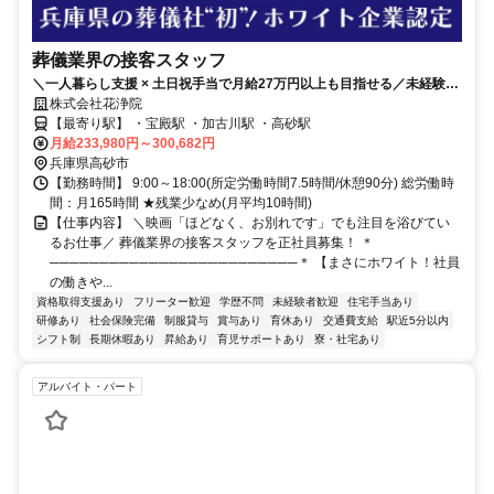
葬儀業界の接客スタッフ
＼一人暮らし支援 × 土日祝手当で月給27万円以上も目指せる／未経験
OK✨日勤のみ✨残業月10h程度《35歳未満の方限定》
株式会社花浄院
【最寄り駅】 ・宝殿駅 ・加古川駅 ・高砂駅
月給233,980円～300,682円
兵庫県高砂市
【勤務時間】 9:00～18:00(所定労働時間7.5時間/休憩90分) 総労働時
間：月165時間 ★残業少なめ(月平均10時間)
【仕事内容】 ＼映画「ほどなく、お別れです」でも注目を浴びてい
るお仕事／ 葬儀業界の接客スタッフを正社員募集！ ＊
─────────────────────────＊ 【まさにホワイト！社員
の働きや...
資格取得支援あり
フリーター歓迎
学歴不問
未経験者歓迎
住宅手当あり
研修あり
社会保険完備
制服貸与
賞与あり
育休あり
交通費支給
駅近5分以内
シフト制
長期休暇あり
昇給あり
育児サポートあり
寮・社宅あり
アルバイト・パート