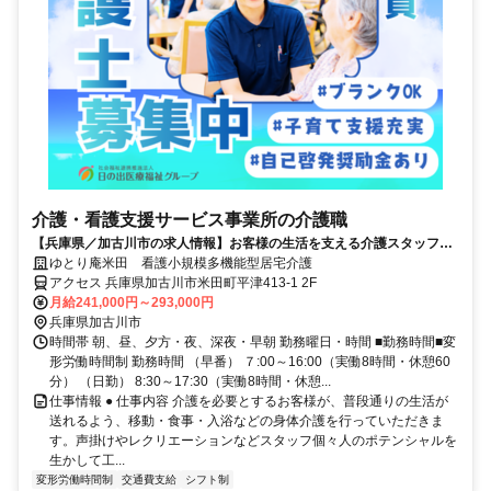
介護・看護支援サービス事業所の介護職
【兵庫県／加古川市の求人情報】お客様の生活を支える介護スタッフ募
集！
ゆとり庵米田 看護小規模多機能型居宅介護
アクセス 兵庫県加古川市米田町平津413-1 2F
月給241,000円～293,000円
兵庫県加古川市
時間帯 朝、昼、夕方・夜、深夜・早朝 勤務曜日・時間 ■勤務時間■変
形労働時間制 勤務時間 （早番） ７:00～16:00（実働8時間・休憩60
分） （日勤） 8:30～17:30（実働8時間・休憩...
仕事情報 ● 仕事内容 介護を必要とするお客様が、普段通りの生活が
送れるよう、移動・食事・入浴などの身体介護を行っていただきま
す。声掛けやレクリエーションなどスタッフ個々人のポテンシャルを
生かして工...
変形労働時間制
交通費支給
シフト制