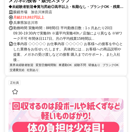
メガネの接客・販売スタッフ
◆未経験者歓迎◆賞与昇給◎高卒以上・転勤なし・ブランクOK・残業少
なめ・業界No1！
眼鏡市場 加古川米田店
月給219,882円以上
兵庫県加古川市
勤務時間 実働時間：8時間/日 平均勤務日数：1ヶ月あたり20日
09:30-19:30内で実働8h ※週平均実働40h／店舗により異なる ※Wワ
ーク不可 年間休日117日。月の平均残業15時間以...
仕事内容 ◇◇◇◇◇ お仕事内容 ◇◇◇◇◇ お客様への接客を中心と
した業務をお任せいたします。 具体的には… お客様への商品説明や
提案、メガネの受け渡しなどの接客 購入までのサポート、また入社
後...
業界未経験者歓迎
変形労働時間制
車通勤OK
経験不問
研修あり
ブランクOK
交通費支給
社割あり
正社員