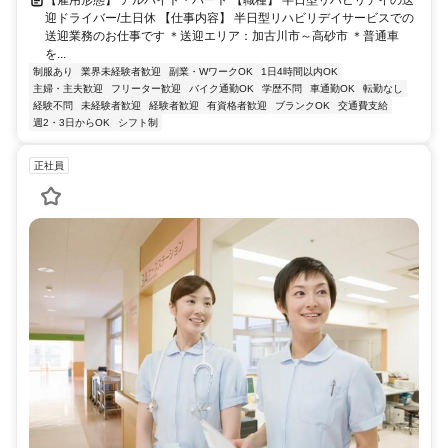
【雇用形態】 アルバイト・パート 【職種】 半日型リハビリデイの送
迎ドライバー/土日休 【仕事内容】 半日型リハビリデイサービスでの
送迎業務のお仕事です ＊送迎エリア：加古川市～高砂市 ＊普通車
を...
制服あり
業界未経験者歓迎
副業・WワークOK
1日4時間以内OK
主婦・主夫歓迎
フリーター歓迎
バイク通勤OK
学歴不問
車通勤OK
転勤なし
経験不問
未経験者歓迎
経験者歓迎
有資格者歓迎
ブランクOK
交通費支給
週2・3日からOK
シフト制
正社員