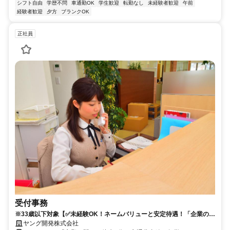
シフト自由
学歴不問
車通勤OK
学生歓迎
転勤なし
未経験者歓迎
午前
経験者歓迎
夕方
ブランクOK
正社員
受付事務
※33歳以下対象【✅️未経験OK！ネームバリューと安定待遇！「企業の
顔」として活躍する受付事務スタッフ募集！】
ヤング開発株式会社