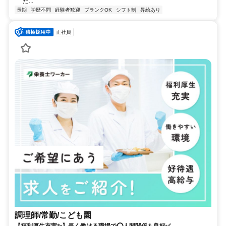
た...
長期
学歴不問
経験者歓迎
ブランクOK
シフト制
昇給あり
正社員
調理師/常勤/こども園
【福利厚生充実✨】長く働ける職場で⭕️人間関係も良好✅️