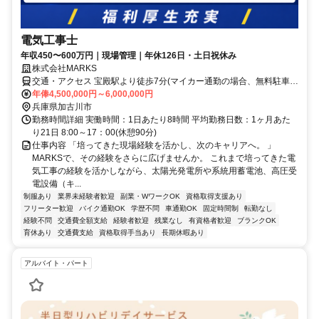
電気工事士
年収450〜600万円｜現場管理｜年休126日・土日祝休み
株式会社MARKS
交通・アクセス 宝殿駅より徒歩7分(マイカー通勤の場合、無料駐車場
あり)
年俸4,500,000円～6,000,000円
兵庫県加古川市
勤務時間詳細 実働時間：1日あたり8時間 平均勤務日数：1ヶ月あた
り21日 8:00～17：00(休憩90分)
仕事内容 「培ってきた現場経験を活かし、次のキャリアへ。 」
MARKSで、その経験をさらに広げませんか。 これまで培ってきた電
気工事の経験を活かしながら、太陽光発電所や系統用蓄電池、高圧受
電設備（キ...
制服あり
業界未経験者歓迎
副業・WワークOK
資格取得支援あり
フリーター歓迎
バイク通勤OK
学歴不問
車通勤OK
固定時間制
転勤なし
経験不問
交通費全額支給
経験者歓迎
残業なし
有資格者歓迎
ブランクOK
育休あり
交通費支給
資格取得手当あり
長期休暇あり
アルバイト・パート