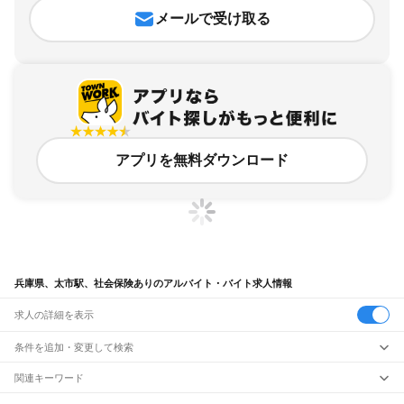
メールで受け取る
アプリを無料ダウンロード
兵庫県、太市駅、社会保険ありのアルバイト・バイト求人情報
求人の詳細を表示
条件を追加・変更して検索
市区町村を追加・変更
関連キーワード
完全在宅ワーク 全国
シール貼り 在宅
現在地周辺
ガチャガチャ
犬カフェ
兵庫県