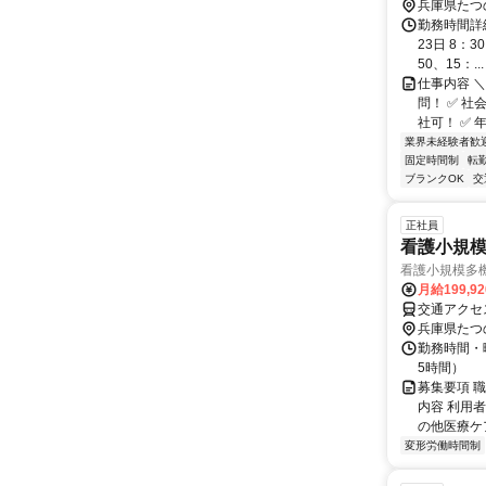
兵庫県たつ
勤務時間詳
23日 8：3
50、15：...
仕事内容 
問！ ✅ 
社可！ ✅ 
業界未経験者歓
固定時間制
転
ブランクOK
交
正社員
看護小規模
看護小規模多機
月給199,9
交通アクセ
兵庫県たつ
勤務時間・曜
5時間）
募集要項 
内容 利用
の他医療ケ
変形労働時間制