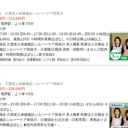
会 介護老人保健施設シルバーケア揖保川
00円～213,000円
R「竜野駅」より車で5分
の市
00～15:00 ②8:45～17:00 ③11:30～19:30 ④16:45～翌9:00 ※休憩は
60分、夜勤120分 ※時間外業務ほぼなし ※22時以降は18歳以上...
橋会 介護老人保健施設シルバーケア揖保川 求人概要 医療法人古橋会 介
施設シルバーケア揖保川：介護職/正職員 資格・経験問いません◎院内
！時間外勤務ほぼなし♪賞与実績3...
保険完備
賞与あり
交通費支給
シフト制
昇給あり
賞与年2回あり
士
会 介護老人保健施設シルバーケア揖保川
00円～228,000円
R「竜野駅」より車で5分
の市
:00～15:00 ②8:45～17:00 ③11:30～19:30 ※休憩はいずれも60分 ※
ほぼなし
橋会 介護老人保健施設シルバーケア揖保川 求人概要 医療法人古橋会 介
施設シルバーケア揖保川：介護福祉士/正社員（日勤常勤） 夜勤ありま
外勤務ほぼなし★院内保育所を完備！...