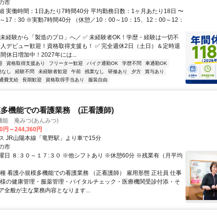
の市
細 実働時間：1日あたり7時間40分 平均勤務日数：1ヶ月あたり18日 〜
0～17：30 ※実動7時間40分 （休憩／10：00～10：15、12：00～12：
＼未経験から「製造のプロ」へ／ ✅ 未経験者OK！学歴・経験は一切不
社会人デビュー歓迎！資格取得支援も！ ✅ 完全週休2日（土日）＆定時退
年間休日増加中！2027年には...
迎
資格取得支援あり
フリーター歓迎
バイク通勤OK
学歴不問
車通勤OK
勤なし
経験不問
未経験者歓迎
午前
残業なし
研修あり
夕方
賞与あり
通費支給
長期歓迎
資格取得手当あり
服装自由
多機能での看護業務 (正看護師)
能 庵みつ(あんみつ)
20円～244,360円
ス JR山陽本線「竜野駅」より車で15分
の市
日 ８:３０～１７:３０ ※他シフトあり ※休憩60分 ※残業有（月平均
職種 看護小規模多機能での看護業務 （正看護師） 雇用形態 正社員 仕事
者様の健康管理・服薬管理・バイタルチェック・医療機関受診付添・そ
ア全般が主な業務内容となります...