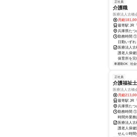
正社員
介護職
医療法人古橋
月給181,0
最寄駅 J
兵庫県たつ
勤務時間 ①7:
日勤いずれも
医療法人古
護老人保健
保育所を完備
車通勤OK
社会
正社員
介護福祉
医療法人古橋
月給213,0
最寄駅 J
兵庫県たつ
勤務時間 ①7
時間外業務
医療法人古
護老人保健
せん☆時間