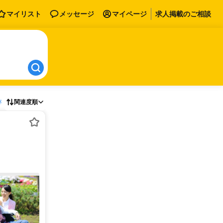
マイリスト
メッセージ
マイページ
求人掲載のご相談
存
関連度順