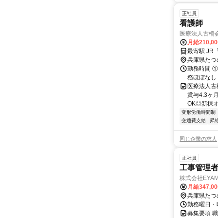
正社員
看護師
医療法人古橋
月給210,0
最寄駅 J
兵庫県たつ
勤務時間 ①8
務ほぼなし
医療法人古
賞与4.3
OK◎新棟オ
変形労働時間制
交通費支給
昇
同じ企業の求人
正社員
工事管理者
株式会社EYAM
月給347,0
兵庫県たつ
勤務曜日・時
募集要項 