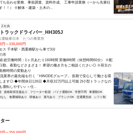
打ち合わせ業務、事前調査、資料作成、 工事申請業務（一から先輩社
！！） ※解体・建築・土木の...
正社員
のトラックドライバー_HH305J
出運輸東日本 たつの事業所
00円～336,000円
セス 千本駅・西栗栖駅から車で3分
の市
細 総労働時間：1ヶ月あたり160時間 実働8時間（休憩時間60分） ※配
日勤、夜勤などさまざま！ 希望の働き方をご相談ください◎ ※荷主の
勤務時間の変動あり
物流業界の最先端を行く「HINODEグループ」 長期で安心して働ける環
ます◎ ◆年間休日126日 ◆月収32万円以上可能 2t小型トラックなの
運転しやすい♪ ＜仕...
迎
資格取得支援あり
フリーター歓迎
バイク通勤OK
学歴不問
車通勤OK
勤なし
食費補助あり
研修あり
賞与あり
ブランクOK
交通費支給
シフト制
スター
00円～350,000円