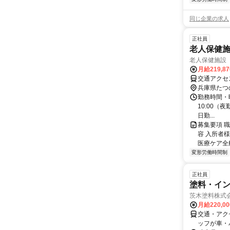
同じ企業の求人
正社員
老人保健施
老人保健施設 
月給219,8
交通アクセ
兵庫県たつ
勤務時間・曜日 
10:00（
日勤...
募集要項 
容 入所者
医療ケア全般
変形労働時間制
正社員
塗料・イ
茨木塗料株式
月給220,0
交通・アクセ
ッフが車・