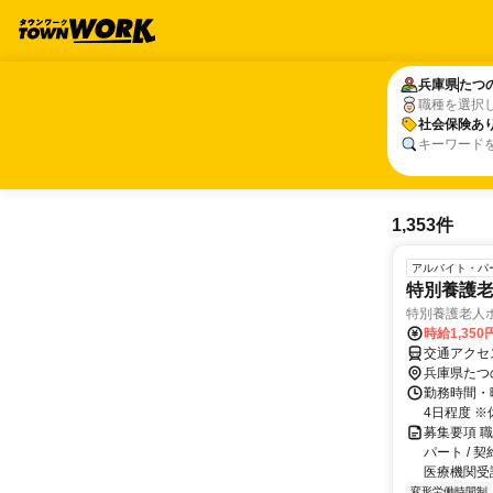
兵庫県
兵庫県
たつ
たつ
職種を選択
社会保険あ
社会保険あ
キーワード
1,353件
アルバイト・パ
特別養護老
特別養護老人
時給1,350
交通アクセ
兵庫県たつ
勤務時間・曜
4日程度 ※
募集要項 
パート /
医療機関受
変形労働時間制