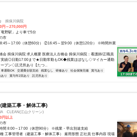
会 揖保川病院
00円～270,000円
R「竜野駅」より車で5分
の市
:45～17:00（休憩60分） ②16:45～翌9:00（休憩120分） ※時間外業
橋会 揖保川病院 求人概要 医療法人古橋会 揖保川病院：看護師/正職員
ヶ月実績◎日勤17:00まで★日勤常勤もOK◆残業ほぼなし◇マイカー通勤
ープン◇託児所あり【たつ...
車通勤OK
交通費全額支給
残業なし
研修あり
社会保険完備
賞与あり
給あり
賞与年2回あり
託児所あり
(建築工事・解体工事)
A CLEAN(江山クリーン)
00円以上
の市
間 8:00～17:00（休憩90分） ※残業・早出別途支給
職種 工事管理者（建築工事・解体工事） 雇用形態 正社員 仕事内容 現場