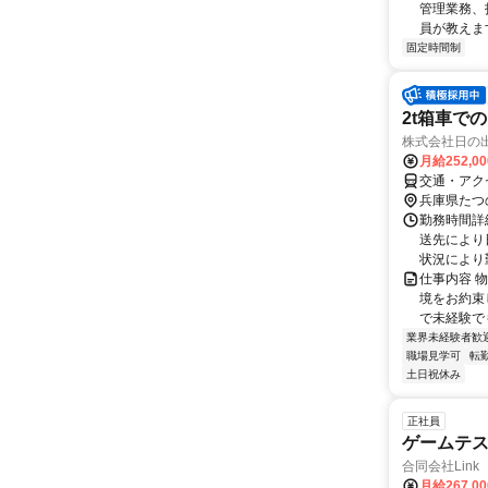
管理業務、
員が教えます
固定時間制
2t箱車で
株式会社日の
月給252,0
交通・アク
兵庫県たつ
勤務時間詳
送先により
状況により
仕事内容 
境をお約束し
で未経験でも
業界未経験者歓
職場見学可
転
土日祝休み
正社員
ゲームテ
合同会社Link
月給267,0