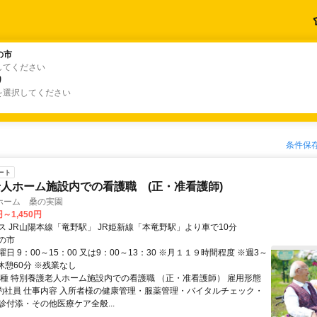
の市
の市
してください
り
り
を選択してください
条件保
ート
人ホーム施設内での看護職 (正・准看護師)
ホーム 桑の実園
円～1,450円
ス JR山陽本線「竜野駅」 JR姫新線「本竜野駅」より車で10分
の市
日 9：00～15：00 又は9：00～13：30 ※月１１９時間程度 ※週3～
休憩60分 ※残業なし
職種 特別養護老人ホーム施設内での看護職 （正・准看護師） 雇用形態
 契約社員 仕事内容 入所者様の健康管理・服薬管理・バイタルチェック・
診付添・その他医療ケア全般...