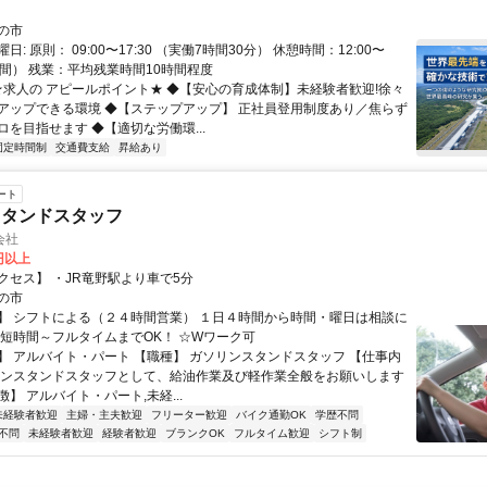
の市
: 原則： 09:00〜17:30 （実働7時間30分） 休憩時間：12:00〜
1時間） 残業：平均残業時間10時間程度
 ★求人の アピールポイント★ ◆【安心の育成体制】未経験者歓迎!徐々
アップできる環境 ◆【ステップアップ】 正社員登用制度あり／焦らず
を目指せます ◆【適切な労働環...
固定時間制
交通費支給
昇給あり
ート
スタンドスタッフ
会社
0円以上
クセス】 ・JR竜野駅より車で5分
の市
】 シフトによる（２４時間営業） １日４時間から時間・曜日は相談に
☆短時間～フルタイムまでOK！ ☆Wワーク可
】 アルバイト・パート 【職種】 ガソリンスタンドスタッフ 【仕事内
リンスタンドスタッフとして、給油作業及び軽作業全般をお願いします
】 アルバイト・パート,未経...
未経験者歓迎
主婦・主夫歓迎
フリーター歓迎
バイク通勤OK
学歴不問
不問
未経験者歓迎
経験者歓迎
ブランクOK
フルタイム歓迎
シフト制