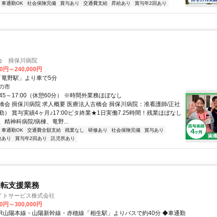
車通勤OK
社会保険完備
賞与あり
交通費支給
昇給あり
賞与年2回あり
会 揖保川病院
00円～240,000円
R「竜野駅」より車で5分
の市
:45～17:00（休憩60分） ※時間外業務ほぼなし
橋会 揖保川病院 求人概要 医療法人古橋会 揖保川病院：准看護師/正社
） 賞与実績4ヶ月♪17:00ピタ終業★1日実働7.25時間！残業ほぼなし
精神科病院/病棟、竜野...
車通勤OK
交通費全額支給
残業なし
研修あり
社会保険完備
賞与あり
給あり
賞与年2回あり
託児所あり
運転支援業務
イトサービス株式会社
00円～300,000円