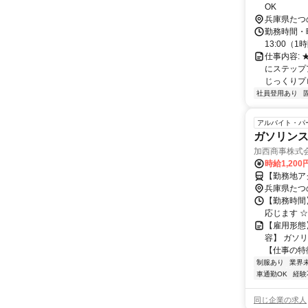
OK
兵庫県たつ
勤務時間・曜日
13:00（
仕事内容:
にステップ
じっくりプロ
社員登用あり
アルバイト・パ
ガソリン
加西商事株式
時給1,20
【勤務地ア
兵庫県たつ
【勤務時間
応じます 
【雇用形態
容】 ガソ
【仕事の特徴
制服あり
業界
車通勤OK
経験
同じ企業の求人