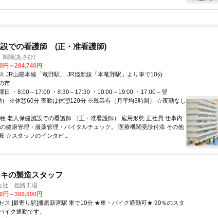
設での看護師 (正・准看護師)
旭陽(あさひ)
70円～284,740円
ス JR山陽本線「竜野駅」 JR姫新線「本竜野駅」より車で10分
の市
・8:00～17:00 ・8:30～17:30 ・10:00～19:00 ・17:00～翌
夜勤） ※休憩60分 夜勤は休憩120分 ※残業有（月平均3時間） ☆夜勤なし
職種 老人保健施設での看護師 （正・准看護師） 雇用形態 正社員 仕事内
様の健康管理・服薬管理・バイタルチェック。 医療機関受診付添 その他
 ☆スタッフのインタビ...
ンキの製造スタッフ
会社 姫路工場
00円～300,000円
ス [最寄り駅]播磨新宮駅 車で10分 ★車・バイク通勤可★ 90％のスタ
バイク通勤です。