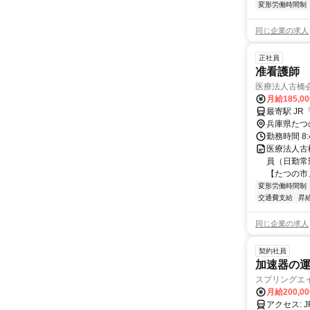
変形労働時間制
同じ企業の求人
正社員
准看護師
医療法人古橋
月給185,0
最寄駅 J
兵庫県たつ
勤務時間 8
医療法人古
員（日勤常勤
【たつの市、
変形労働時間制
交通費支給
昇
同じ企業の求人
契約社員
加速器の
スプリングエ
月給200,0
アクセス: JR山陽本線・山陽新幹線・赤穂線「相生駅」よりバスで約40分 ◆車通勤