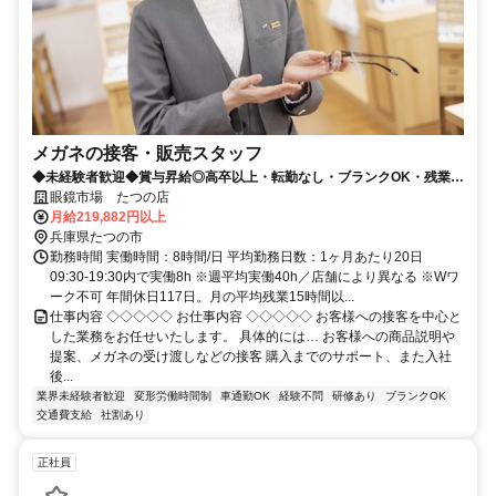
メガネの接客・販売スタッフ
◆未経験者歓迎◆賞与昇給◎高卒以上・転勤なし・ブランクOK・残業少
なめ・業界No1！
眼鏡市場 たつの店
月給219,882円以上
兵庫県たつの市
勤務時間 実働時間：8時間/日 平均勤務日数：1ヶ月あたり20日
09:30-19:30内で実働8h ※週平均実働40h／店舗により異なる ※Wワ
ーク不可 年間休日117日。月の平均残業15時間以...
仕事内容 ◇◇◇◇◇ お仕事内容 ◇◇◇◇◇ お客様への接客を中心と
した業務をお任せいたします。 具体的には… お客様への商品説明や
提案、メガネの受け渡しなどの接客 購入までのサポート、また入社
後...
業界未経験者歓迎
変形労働時間制
車通勤OK
経験不問
研修あり
ブランクOK
交通費支給
社割あり
正社員