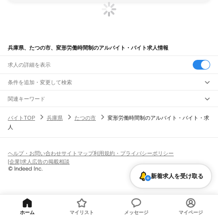
兵庫県、たつの市、変形労働時間制のアルバイト・バイト求人情報
求人の詳細を表示
条件を追加・変更して検索
市区町村を追加・変更
関連キーワード
兵庫県 たつの市 午後からの勤務
兵庫県 たつの市 6時間勤務
兵庫県
駅を追加・変更
バイトTOP
兵庫県
たつの市
変形労働時間制のアルバイト・バイト・求
兵庫県 たつの市 パート勤務
兵庫県 たつの市 夜勤 wワーク
兵庫県
すべて
人
兵庫県 たつの市 在宅勤務
神戸市
すべて
職種を追加・変更
JR神戸線(大阪～神戸)
東灘区
灘区
兵庫区
長田区
須磨区
垂水区
北区
中央区
西区
尼崎駅
立花駅
甲子園口駅
西宮駅
さくら夙川駅
芦屋駅
甲南山手駅
摂津本山駅
住吉駅
飲食・フードサービス
姫路市
尼崎市
明石市
西宮市
洲本市
芦屋市
伊丹市
相生市
豊岡市
加古川市
赤穂市
特徴を追加・変更
六甲道駅
摩耶駅
灘駅
三ノ宮駅
元町駅
神戸駅
飲食・フードサービス
すべて
ヘルプ・お問い合わせ
サイトマップ
利用規約・プライバシーポリシー
西脇市
宝塚市
三木市
高砂市
川西市
小野市
三田市
加西市
丹波篠山市
養父市
ホールスタッフ
キッチンスタッフ
皿洗い・洗い場
精肉・鮮魚加工
給食調理
人気
[企業]求人広告の掲載相談
JR神戸線(神戸～姫路)
丹波市
南あわじ市
朝来市
淡路市
宍粟市
加東市
たつの市
川辺郡
多可郡
加古郡
雇用形態を追加・変更
パン屋（ベーカリー）
フードカウンター販売員
バー（BAR）・バーテンダー
日払いOK
高校生歓迎
学生歓迎
深夜の仕事
髪型・髪色自由
ひげOK
ネイルOK
神戸駅
兵庫駅
新長田駅
鷹取駅
須磨海浜公園駅
須磨駅
塩屋駅
垂水駅
舞子駅
朝霧駅
神崎郡
揖保郡
赤穂郡
佐用郡
美方郡
飲食店補助（開店・閉店準備）
飲食店（店長・マネージャー）
新着求人を受け取る
ピアスOK
アルバイト・パート
履歴書不要
オープニングスタッフ
留学生・外国人活躍中
明石駅
西明石駅
大久保駅
魚住駅
土山駅
東加古川駅
加古川駅
宝殿駅
曽根駅
都道府県を変更
営業・販売
勤務期間
正社員
ひめじ別所駅
御着駅
東姫路駅
姫路駅
営業・販売
すべて
短期
契約社員
単発・1日OK
長期
期間限定（春夏冬休み等）
JR山陽本線(姫路～岡山)
営業
テレフォンアポインター（テレアポ）
ルートセールス
コンビニ
シフト
派遣社員
姫路駅
英賀保駅
はりま勝原駅
網干駅
竜野駅
相生駅
有年駅
上郡駅
フードカウンター販売員
アパレル
家電量販店・携帯販売（携帯ショップ）
土日祝のみOK
業務委託
平日のみOK
週1日からOK
週2・3日からOK
週4日以上OK
ホーム
マイリスト
メッセージ
マイページ
販売店（店長・マネージャー）
その他販売