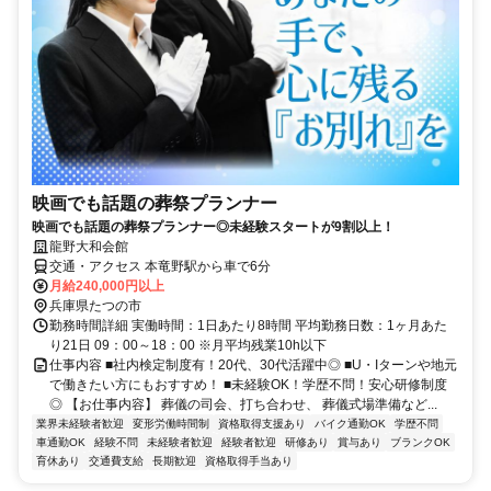
映画でも話題の葬祭プランナー
映画でも話題の葬祭プランナー◎未経験スタートが9割以上！
龍野大和会館
交通・アクセス 本竜野駅から車で6分
月給240,000円以上
兵庫県たつの市
勤務時間詳細 実働時間：1日あたり8時間 平均勤務日数：1ヶ月あた
り21日 09：00～18：00 ※月平均残業10h以下
仕事内容 ■社内検定制度有！20代、30代活躍中◎ ■U・Iターンや地元
で働きたい方にもおすすめ！ ■未経験OK！学歴不問！安心研修制度
◎ 【お仕事内容】 葬儀の司会、打ち合わせ、 葬儀式場準備など...
業界未経験者歓迎
変形労働時間制
資格取得支援あり
バイク通勤OK
学歴不問
車通勤OK
経験不問
未経験者歓迎
経験者歓迎
研修あり
賞与あり
ブランクOK
育休あり
交通費支給
長期歓迎
資格取得手当あり