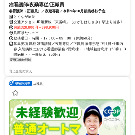
准看護師/夜勤専従/正職員
准看護師（正職員）／夜勤専従／令和9年10月新築移転予定
とくなが病院
交通アクセス JR姫新線「東觜崎」（ひがしはしさき）駅より徒歩10
分
月給328,800円～398,930円
兵庫県たつの市
勤務曜日・時間 ・17：00～09：00 （休憩60分）
募集要項 職種 准看護師／夜勤専従／正職員 雇用形態 正社員 仕事内
容 入院病棟における看護師業務 2階病棟・・地域包括病床（53床） 3
階病棟・・一般病床 （56床）
変形労働時間制
同じ企業の求人
正社員