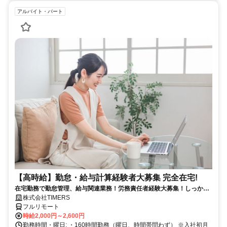
アルバイト・パート
【高時給】勤怠・給与計算経験者大募集 完全在宅!
在宅勤務で勤怠管理、給与関連業務！労務責任者経験大募集！しっかり
稼ぎたい方、注目！
株式会社TIMERS
フルリモート
時給2,000円～2,600円
勤務時間・曜日: ・160時間勤務（曜日、時間帯問わず） ※入社初月