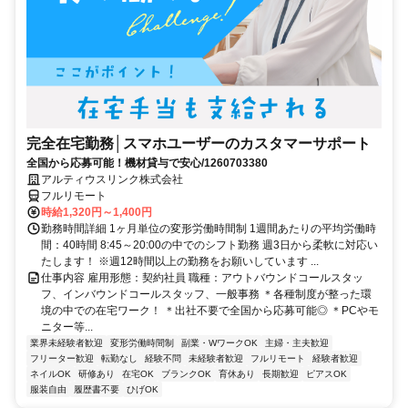
完全在宅勤務│スマホユーザーのカスタマーサポート
全国から応募可能！機材貸与で安心/1260703380
アルティウスリンク株式会社
フルリモート
時給1,320円～1,400円
勤務時間詳細 1ヶ月単位の変形労働時間制 1週間あたりの平均労働時
間：40時間 8:45～20:00の中でのシフト勤務 週3日から柔軟に対応い
たします！ ※週12時間以上の勤務をお願いしています ...
仕事内容 雇用形態：契約社員 職種：アウトバウンドコールスタッ
フ、インバウンドコールスタッフ、一般事務 ＊各種制度が整った環
境の中での在宅ワーク！ ＊出社不要で全国から応募可能◎ ＊PCやモ
ニター等...
業界未経験者歓迎
変形労働時間制
副業・WワークOK
主婦・主夫歓迎
フリーター歓迎
転勤なし
経験不問
未経験者歓迎
フルリモート
経験者歓迎
ネイルOK
研修あり
在宅OK
ブランクOK
育休あり
長期歓迎
ピアスOK
服装自由
履歴書不要
ひげOK