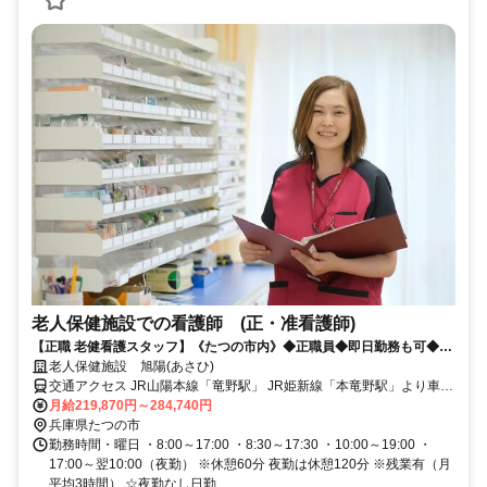
老人保健施設での看護師 (正・准看護師)
【正職 老健看護スタッフ】《たつの市内》◆正職員◆即日勤務も可◆賞
与4.2ヶ月◆託児所完備
老人保健施設 旭陽(あさひ)
交通アクセス JR山陽本線「竜野駅」 JR姫新線「本竜野駅」より車で
10分
月給219,870円～284,740円
兵庫県たつの市
勤務時間・曜日 ・8:00～17:00 ・8:30～17:30 ・10:00～19:00 ・
17:00～翌10:00（夜勤） ※休憩60分 夜勤は休憩120分 ※残業有（月
平均3時間） ☆夜勤なし日勤...