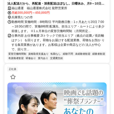
法人配送だから、再配達・深夜配送ほぼなし。日曜休み、月9～10日休
ﾄﾞﾗｲﾊﾞｰ2t(正社員)
み、転勤無と働きやすい環境
福山通運 福山通運株式会社 龍野営業所
月給300,000円～450,000円
兵庫県たつの市
勤務時間 実働時間：8時間/日 平均勤務日数：1ヶ月あたり20日 7:00
～18:00の間で、実働8時間 配属先、担当エリア・ルートにより多少
前後します。 ※1ヵ月単位の変形労働時間制 （月間所定...
仕事内容 お仕事概要 2tトラックで担当エリア（拠点の近隣／長距離
はナシ） を回ります。荷物をお届けする配達業務、荷物をお預か り
する集荷業務があります。お客様は企業や商店などの 法人が中心
で、回り方...
変形労働時間制
資格取得支援あり
転勤なし
経験不問
未経験者歓迎
経験者歓迎
有資格者歓迎
研修あり
賞与あり
交通費支給
正社員