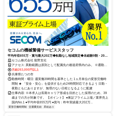
セコムの機械警備サービススタッフ
平均年収655万・賞与最大202万◆転勤なし地域限定◆未経験9割・20〜
30代活躍◆最大10連休・手当あり
セコム株式会社 龍野支社
アクセス: 異動範囲は原則として配属先の都道府県内のみ。 ※通勤圏
内の他都道府県への異動の可能性もあります。
月給263,000円以上
兵庫県たつの市
勤務時間・曜日: 週実働39時間を基準とした 1ヵ月単位の変形労働時
間制 ★ 「安全・安心」を提供するため24時間対応できるよう 日勤・
夜勤ともにありますが、無理のない日程となるように配慮
仕事内容: ※本求人は長期キャリア形成を目的とした採用のため、39
歳までの方が対象です。 【ポイント】 ●東証プライム上場／業界売上
国内No.1 ●平均年収655万円 ●賞与：昨年実績最大202万...
変形労働時間制
交通費支給
昇給あり