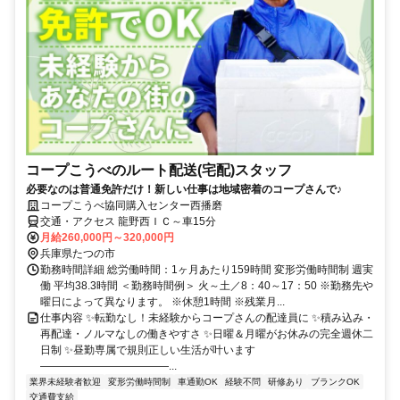
コープこうべのルート配送(宅配)スタッフ
必要なのは普通免許だけ！新しい仕事は地域密着のコープさんで♪
コープこうべ協同購入センター西播磨
交通・アクセス 龍野西ＩＣ～車15分
月給260,000円～320,000円
兵庫県たつの市
勤務時間詳細 総労働時間：1ヶ月あたり159時間 変形労働時間制 週実
働 平均38.3時間 ＜勤務時間例＞ 火～土／8：40～17：50 ※勤務先や
曜日によって異なります。 ※休憩1時間 ※残業月...
仕事内容 ✨転勤なし！未経験からコープさんの配達員に ✨積み込み・
再配達・ノルマなしの働きやすさ ✨日曜＆月曜がお休みの完全週休二
日制 ✨昼勤専属で規則正しい生活が叶います
――――――――――――...
業界未経験者歓迎
変形労働時間制
車通勤OK
経験不問
研修あり
ブランクOK
交通費支給