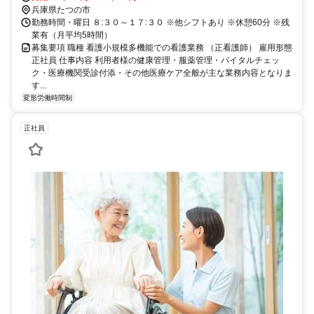
兵庫県たつの市
勤務時間・曜日 ８:３０～１７:３０ ※他シフトあり ※休憩60分 ※残
業有（月平均5時間）
募集要項 職種 看護小規模多機能での看護業務 （正看護師） 雇用形態
正社員 仕事内容 利用者様の健康管理・服薬管理・バイタルチェッ
ク・医療機関受診付添・その他医療ケア全般が主な業務内容となりま
す...
変形労働時間制
正社員