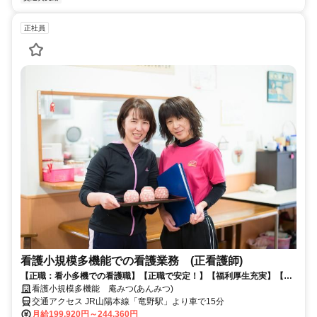
正社員
看護小規模多機能での看護業務 (正看護師)
【正職：看小多機での看護職】【正職で安定！】【福利厚生充実】【子
育てママ活躍中】【託児所完備】
看護小規模多機能 庵みつ(あんみつ)
交通アクセス JR山陽本線「竜野駅」より車で15分
月給199,920円～244,360円