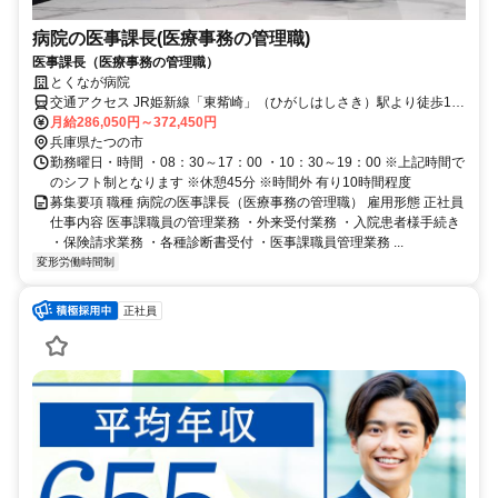
病院の医事課長(医療事務の管理職)
医事課長（医療事務の管理職）
とくなが病院
交通アクセス JR姫新線「東觜崎」（ひがしはしさき）駅より徒歩10
分
月給286,050円～372,450円
兵庫県たつの市
勤務曜日・時間 ・08：30～17：00 ・10：30～19：00 ※上記時間で
のシフト制となります ※休憩45分 ※時間外 有り10時間程度
募集要項 職種 病院の医事課長（医療事務の管理職） 雇用形態 正社員
仕事内容 医事課職員の管理業務 ・外来受付業務 ・入院患者様手続き
・保険請求業務 ・各種診断書受付 ・医事課職員管理業務 ...
変形労働時間制
正社員