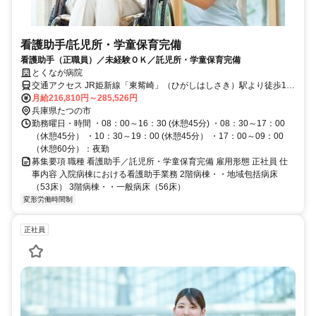
看護助手/託児所・学童保育完備
看護助手（正職員）／未経験ＯＫ／託児所・学童保育完備
とくなが病院
交通アクセス JR姫新線「東觜崎」（ひがしはしさき）駅より徒歩10
分
月給216,810円～285,526円
兵庫県たつの市
勤務曜日・時間 ・08：00～16：30 (休憩45分) ・08：30～17：00
（休憩45分） ・10：30～19：00 (休憩45分） ・17：00～09：00
（休憩60分）：夜勤
募集要項 職種 看護助手／託児所・学童保育完備 雇用形態 正社員 仕
事内容 入院病棟における看護助手業務 2階病棟・・地域包括病床
（53床） 3階病棟・・一般病床（56床）
変形労働時間制
正社員