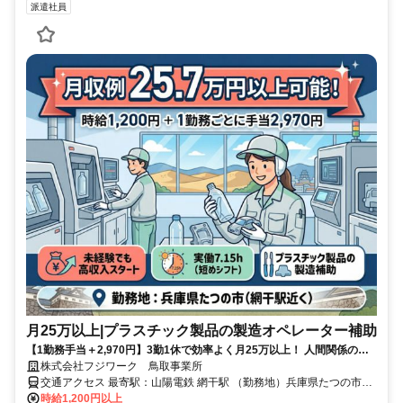
派遣社員
月25万以上|プラスチック製品の製造オペレーター補助
【1勤務手当＋2,970円】3勤1休で効率よく月25万以上！ 人間関係の悩
みとは無縁の「モクモク集中」ワーク。
株式会社フジワーク 鳥取事業所
交通アクセス 最寄駅：山陽電鉄 網干駅 （勤務地）兵庫県たつの市
（事業所）JR「鳥取」駅から徒歩2分
時給1,200円以上