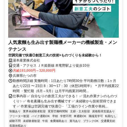
人気素麵も生み出す製麺機メーカーの機械製造・メン
テナンス
空調完備で快適◎創意工夫の技術×ものづくりを未経験から！
湯本産業株式会社
交通・アクセス ＪＲ姫新線 本竜野駅より徒歩10分
月給193,000円～320,000円
兵庫県たつの市
勤務時間詳細 実働時間：1日あたり7時間30分 平均勤務日数：1ヶ月
あたり22日 〜 23日 8：30〜17：30（休憩1時間半） ＊月平均残業22
時間 ・繁忙期（6月～9月）は月平均残業35時間...
仕事内容 ✅ 自分なりの創意工夫ができる！ ✅ 流れ作業ナシのものづ
くり✨ ✅ 有名素麺も生み出す機械です ✅ 未経験から技術習得できま
す ✅ 作業場は空調完備で快適◎ - 「工場のライン作業や単純...
制服あり
業界未経験者歓迎
変形労働時間制
主婦・主夫歓迎
資格取得支援あり
フリーター歓迎
バイク通勤OK
早朝
学歴不問
車通勤OK
職場見学可
転勤なし
経験不問
未経験者歓迎
午前
食費補助あり
賞与あり
ブランクOK
交通費支給
長期休暇あり