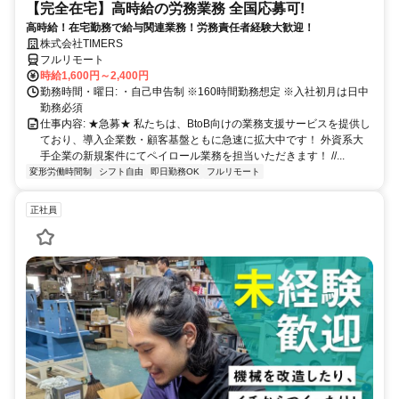
【完全在宅】高時給の労務業務 全国応募可!
高時給！在宅勤務で給与関連業務！労務責任者経験大歓迎！
株式会社TIMERS
フルリモート
時給1,600円～2,400円
勤務時間・曜日: ・自己申告制 ※160時間勤務想定 ※入社初月は日中
勤務必須
仕事内容: ★急募★ 私たちは、BtoB向けの業務支援サービスを提供し
ており、導入企業数・顧客基盤ともに急速に拡大中です！ 外資系大
手企業の新規案件にてペイロール業務を担当いただきます！ //...
変形労働時間制
シフト自由
即日勤務OK
フルリモート
正社員