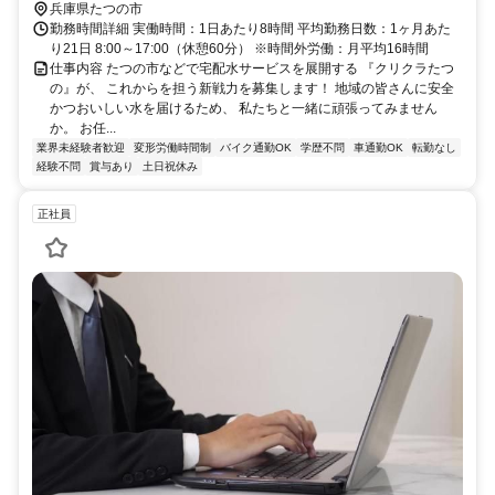
兵庫県たつの市
勤務時間詳細 実働時間：1日あたり8時間 平均勤務日数：1ヶ月あた
り21日 8:00～17:00（休憩60分） ※時間外労働：月平均16時間
仕事内容 たつの市などで宅配水サービスを展開する 『クリクラたつ
の』が、 これからを担う新戦力を募集します！ 地域の皆さんに安全
かつおいしい水を届けるため、 私たちと一緒に頑張ってみません
か。 お任...
業界未経験者歓迎
変形労働時間制
バイク通勤OK
学歴不問
車通勤OK
転勤なし
経験不問
賞与あり
土日祝休み
正社員