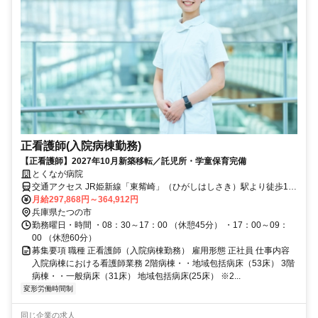
正看護師(入院病棟勤務)
【正看護師】2027年10月新築移転／託児所・学童保育完備
とくなが病院
交通アクセス JR姫新線「東觜崎」（ひがしはしさき）駅より徒歩10
分
月給297,868円～364,912円
兵庫県たつの市
勤務曜日・時間 ・08：30～17：00 （休憩45分） ・17：00～09：
00 （休憩60分）
募集要項 職種 正看護師（入院病棟勤務） 雇用形態 正社員 仕事内容
入院病棟における看護師業務 2階病棟・・地域包括病床（53床） 3階
病棟・・一般病床（31床） 地域包括病床(25床） ※2...
変形労働時間制
同じ企業の求人