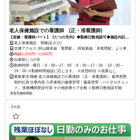
老人保健施設での看護師 (正・准看護師)
【老健・看護師パート】《たつの市内》◆勤務日数相談可◆施設内託児
所完備
老人保健施設 旭陽(あさひ)
交通アクセス JR山陽本線「竜野駅」 JR姫新線「本竜野駅」より車で
10分
時給1,350円～1,450円
兵庫県たつの市
勤務時間・曜日 ・8：00～17：00 ・8：30～17：30 ・10：00～
19：00 ※勤務時間相談に応じます。 ※休憩60分 ※残業なし
募集要項 職種 老人保健施設での看護師 （正・准看護師） 雇用形態
契約社員 仕事内容 入所者様の健康管理・服薬管理・バイタルチェッ
ク。 医療機関受診付添 その他医療ケア全般 ☆勤務日数相談可能
変形労働時間制
正社員