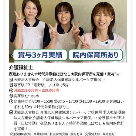
介護福祉士
夜勤ありません☆時間外勤務ほぼなし★院内保育所を完備！賞与3ヶ月
実績◆【たつの市、老健、竜野駅、介護福祉士、日勤常勤】
医療法人古橋会 介護老人保健施設シルバーケア揖保川
最寄駅 JR「竜野駅」より車で5分
月給213,000円～228,000円
兵庫県たつの市
勤務時間 ①7:00～15:00 ②8:45～17:00 ③11:30～19:30 ※休憩はい
ずれも60分 ※時間外業務ほぼなし
医療法人古橋会 介護老人保健施設シルバーケア揖保川 求人概要 医療
法人古橋会 介護老人保健施設シルバーケア揖保川：介護福祉士/正社
員（日勤常勤） 夜勤ありません☆時間外勤務ほぼなし★院内保育所
を完備！...
変形労働時間制
車通勤OK
社会保険完備
賞与あり
交通費支給
昇給あり