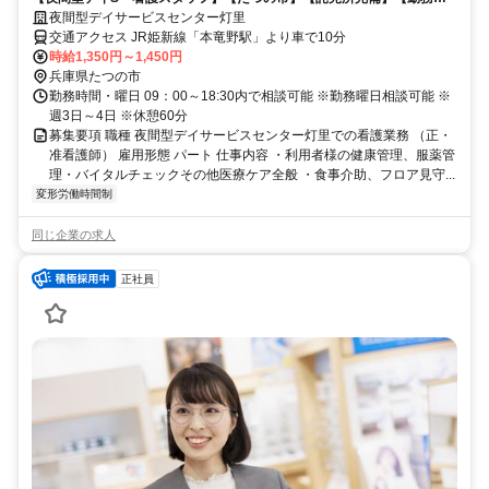
間相談可能！】【週3日～ＯＫ】
夜間型デイサービスセンター灯里
交通アクセス JR姫新線「本竜野駅」より車で10分
時給1,350円～1,450円
兵庫県たつの市
勤務時間・曜日 09：00～18:30内で相談可能 ※勤務曜日相談可能 ※
週3日～4日 ※休憩60分
募集要項 職種 夜間型デイサービスセンター灯里での看護業務 （正・
准看護師） 雇用形態 パート 仕事内容 ・利用者様の健康管理、服薬管
理・バイタルチェックその他医療ケア全般 ・食事介助、フロア見守...
変形労働時間制
同じ企業の求人
正社員