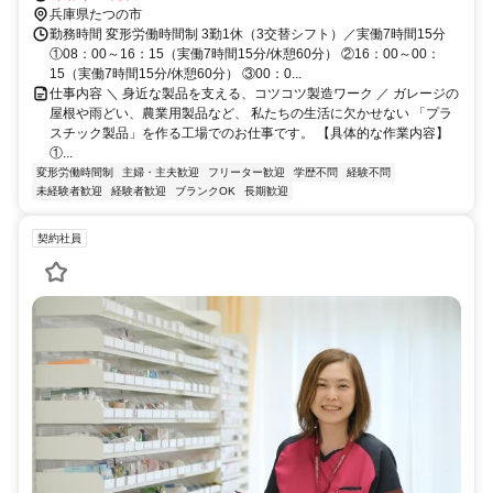
兵庫県たつの市
勤務時間 変形労働時間制 3勤1休（3交替シフト）／実働7時間15分
①08：00～16：15（実働7時間15分/休憩60分） ②16：00～00：
15（実働7時間15分/休憩60分） ③00：0...
仕事内容 ＼ 身近な製品を支える、コツコツ製造ワーク ／ ガレージの
屋根や雨どい、農業用製品など、 私たちの生活に欠かせない 「プラ
スチック製品」を作る工場でのお仕事です。 【具体的な作業内容】
①...
変形労働時間制
主婦・主夫歓迎
フリーター歓迎
学歴不問
経験不問
未経験者歓迎
経験者歓迎
ブランクOK
長期歓迎
契約社員