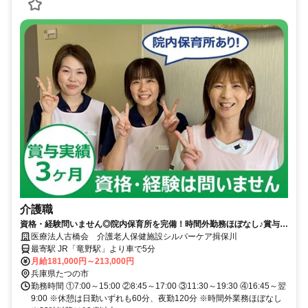
介護職
資格・経験問いません◎院内保育所を完備！時間外勤務ほぼなし♪賞与実
績3ヶ月分！【たつの市、老健、竜野駅、介護職、正職員】
医療法人古橋会 介護老人保健施設シルバーケア揖保川
最寄駅 JR「竜野駅」より車で5分
月給181,000円～213,000円
兵庫県たつの市
勤務時間 ①7:00～15:00 ②8:45～17:00 ③11:30～19:30 ④16:45～翌
9:00 ※休憩は日勤いずれも60分、夜勤120分 ※時間外業務ほぼなし