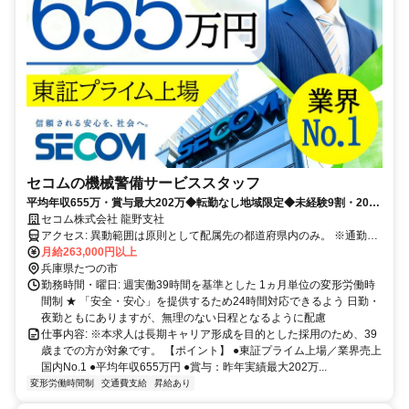
セコムの機械警備サービススタッフ
平均年収655万・賞与最大202万◆転勤なし地域限定◆未経験9割・20〜
30代活躍◆最大10連休・手当あり
セコム株式会社 龍野支社
アクセス: 異動範囲は原則として配属先の都道府県内のみ。 ※通勤圏
内の他都道府県への異動の可能性もあります。
月給263,000円以上
兵庫県たつの市
勤務時間・曜日: 週実働39時間を基準とした 1ヵ月単位の変形労働時
間制 ★ 「安全・安心」を提供するため24時間対応できるよう 日勤・
夜勤ともにありますが、無理のない日程となるように配慮
仕事内容: ※本求人は長期キャリア形成を目的とした採用のため、39
歳までの方が対象です。 【ポイント】 ●東証プライム上場／業界売上
国内No.1 ●平均年収655万円 ●賞与：昨年実績最大202万...
変形労働時間制
交通費支給
昇給あり