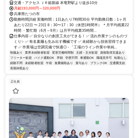
交通・アクセス ＪＲ姫新線 本竜野駅より徒歩10分
月給193,000円～320,000円
兵庫県たつの市
勤務時間詳細 実働時間：1日あたり7時間30分 平均勤務日数：1ヶ月
あたり22日 〜 23日 8：30〜17：30（休憩1時間半） ＊月平均残業22
時間 ・繁忙期（6月～9月）は月平均残業35時間...
仕事内容 ✅ 自分なりの創意工夫ができる！ ✅ 流れ作業ナシのものづ
くり✨ ✅ 有名素麺も生み出す機械です ✅ 未経験から技術習得できま
す ✅ 作業場は空調完備で快適◎ - 「工場のライン作業や単純...
制服あり
業界未経験者歓迎
変形労働時間制
主婦・主夫歓迎
資格取得支援あり
フリーター歓迎
バイク通勤OK
早朝
学歴不問
車通勤OK
職場見学可
転勤なし
経験不問
未経験者歓迎
午前
食費補助あり
賞与あり
ブランクOK
交通費支給
長期休暇あり
正社員