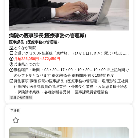
病院の医事課長(医療事務の管理職)
医事課長（医療事務の管理職）
とくなが病院
交通アクセス JR姫新線「東觜崎」（ひがしはしさき）駅より徒歩10
分
月給286,050円～372,450円
兵庫県たつの市
勤務曜日・時間 ・08：30～17：00 ・10：30～19：00 ※上記時間で
のシフト制となります ※休憩45分 ※時間外 有り10時間程度
募集要項 職種 病院の医事課長（医療事務の管理職） 雇用形態 正社員
仕事内容 医事課職員の管理業務 ・外来受付業務 ・入院患者様手続き
・保険請求業務 ・各種診断書受付 ・医事課職員管理業務 ...
変形労働時間制
正社員