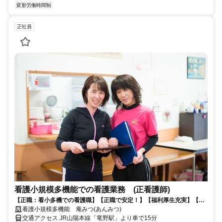
変形労働時間制
正社員
看護小規模多機能での看護業務 (正看護師)
【正職：看小多機での看護職】【正職で安定！】【福利厚生充実】【子
育てママ活躍中】【託児所完備】
看護小規模多機能 庵みつ(あんみつ)
交通アクセス JR山陽本線「竜野駅」より車で15分