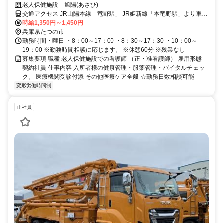
所完備
老人保健施設 旭陽(あさひ)
交通アクセス JR山陽本線「竜野駅」 JR姫新線「本竜野駅」より車で
10分
時給1,350円～1,450円
兵庫県たつの市
勤務時間・曜日 ・8：00～17：00 ・8：30～17：30 ・10：00～
19：00 ※勤務時間相談に応じます。 ※休憩60分 ※残業なし
募集要項 職種 老人保健施設での看護師 （正・准看護師） 雇用形態
契約社員 仕事内容 入所者様の健康管理・服薬管理・バイタルチェッ
ク。 医療機関受診付添 その他医療ケア全般 ☆勤務日数相談可能
変形労働時間制
正社員