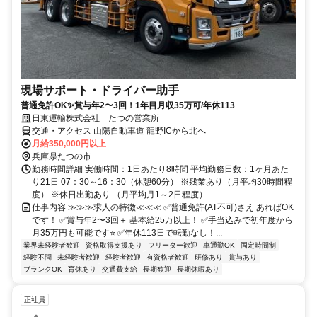
現場サポート・ドライバー助手
普通免許OK✨賞与年2〜3回！1年目月収35万可/年休113
日東運輸株式会社 たつの営業所
交通・アクセス 山陽自動車道 龍野ICから北へ
月給350,000円以上
兵庫県たつの市
勤務時間詳細 実働時間：1日あたり8時間 平均勤務日数：1ヶ月あた
り21日 07：30～16：30（休憩60分） ※残業あり（月平均30時間程
度） ※休日出勤あり （月平均月1～2日程度）
仕事内容 ≫≫≫求人の特徴≪≪≪ ✅普通免許(AT不可)さえ あればOK
です！ ✅賞与年2〜3回＋ 基本給25万以上！ ✅手当込みで初年度から
月35万円も可能です⭐ ✅年休113日で転勤なし！...
業界未経験者歓迎
資格取得支援あり
フリーター歓迎
車通勤OK
固定時間制
経験不問
未経験者歓迎
経験者歓迎
有資格者歓迎
研修あり
賞与あり
ブランクOK
育休あり
交通費支給
長期歓迎
長期休暇あり
正社員