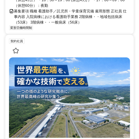
（休憩60分）：夜勤
募集要項 職種 看護助手／託児所・学童保育完備 雇用形態 正社員 仕
事内容 入院病棟における看護助手業務 2階病棟・・地域包括病床
（53床） 3階病棟・・一般病床（56床）
変形労働時間制
契約社員