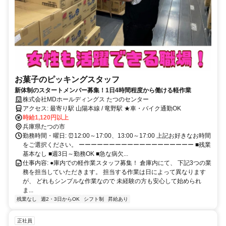
お菓子のピッキングスタッフ
新体制のスタートメンバー募集！1日4時間程度から働ける軽作業
株式会社MDホールディングス たつのセンター
アクセス: 最寄り駅 山陽本線 / 竜野駅 ★車・バイク通勤OK
時給1,120円以上
兵庫県たつの市
勤務時間・曜日: ⏰️12:00～17:00、13:00～17:00 上記お好きなお時間
をご選択ください。 ーーーーーーーーーーーーーーーーーーー ■残業
基本なし ■週3日～勤務OK ■急な病欠...
仕事内容: ●庫内での軽作業スタッフ募集！ 倉庫内にて、 下記3つの業
務を担当していただきます。 担当する作業は日によって異なります
が、 どれもシンプルな作業なので 未経験の方も安心して始められ
ま...
残業なし
週2・3日からOK
シフト制
昇給あり
正社員