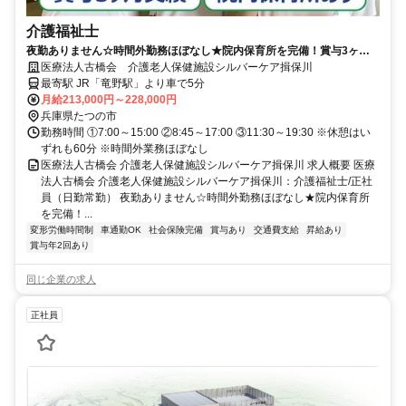
介護福祉士
夜勤ありません☆時間外勤務ほぼなし★院内保育所を完備！賞与3ヶ月
実績◆【たつの市、老健、竜野駅、介護福祉士、日勤常勤】
医療法人古橋会 介護老人保健施設シルバーケア揖保川
最寄駅 JR「竜野駅」より車で5分
月給213,000円～228,000円
兵庫県たつの市
勤務時間 ①7:00～15:00 ②8:45～17:00 ③11:30～19:30 ※休憩はい
ずれも60分 ※時間外業務ほぼなし
医療法人古橋会 介護老人保健施設シルバーケア揖保川 求人概要 医療
法人古橋会 介護老人保健施設シルバーケア揖保川：介護福祉士/正社
員（日勤常勤） 夜勤ありません☆時間外勤務ほぼなし★院内保育所
を完備！...
変形労働時間制
車通勤OK
社会保険完備
賞与あり
交通費支給
昇給あり
賞与年2回あり
同じ企業の求人
正社員