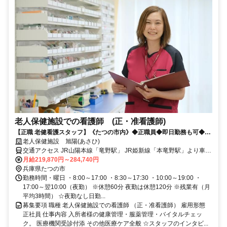
老人保健施設での看護師 (正・准看護師)
【正職 老健看護スタッフ】《たつの市内》◆正職員◆即日勤務も可◆賞
与4.2ヶ月◆託児所完備
老人保健施設 旭陽(あさひ)
交通アクセス JR山陽本線「竜野駅」 JR姫新線「本竜野駅」より車で
10分
月給219,870円～284,740円
兵庫県たつの市
勤務時間・曜日 ・8:00～17:00 ・8:30～17:30 ・10:00～19:00 ・
17:00～翌10:00（夜勤） ※休憩60分 夜勤は休憩120分 ※残業有（月
平均3時間） ☆夜勤なし日勤...
募集要項 職種 老人保健施設での看護師 （正・准看護師） 雇用形態
正社員 仕事内容 入所者様の健康管理・服薬管理・バイタルチェッ
ク。 医療機関受診付添 その他医療ケア全般 ☆スタッフのインタビ...