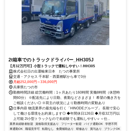
2t箱車でのトラックドライバー_HH305J
【月32万円可】小型トラックで運転しやすい！/HH305
株式会社日の出運輸東日本 たつの事業所
交通・アクセス 千本駅・西栗栖駅から車で3分
月給252,000円～336,000円
兵庫県たつの市
勤務時間詳細 総労働時間：1ヶ月あたり160時間 実働8時間（休憩時
間60分） ※配送先により日勤、夜勤などさまざま！ 希望の働き方を
ご相談ください◎ ※荷主の状況により勤務時間の変動あり
仕事内容 物流業界の最先端を行く「HINODEグループ」 長期で安心
して働ける環境をお約束します◎ ◆年間休日126日 ◆月収32万円以
上可能 2t小型トラックなので未経験でも運転しやすい♪ ＜仕...
業界未経験者歓迎
資格取得支援あり
フリーター歓迎
バイク通勤OK
学歴不問
車通勤OK
職場見学可
転勤なし
食費補助あり
研修あり
賞与あり
ブランクOK