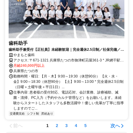
歯科助手
歯科助手兼受付【正社員】未経験歓迎｜完全週休2.5日制／社保完備／家
賃・引っ越し補助あり
やまもと歯科
アクセス: 〒671-1321 兵庫県たつの市御津町苅屋361-3 * JR網干駅／
JR竜野駅から車で10分 * 山陽網干駅から車で5分 * 駐車場40台完備 *
月給240,000円以上
兵庫県たつの市
御津総合支所前の歯科医院です 車・バイク・自転車通勤OK！
勤務時間・曜日: 【月・木】9:00～19:30（休憩90分） 【火・水・
金】9:00～18:30（休憩90分） 【土】9:00～13:00 * 完全週休2.5日制
（日曜＋土曜午後＋平日1日）...
仕事内容: 患者様の受付対応、電話応対、会計業務、診療補助、滅
菌・清掃、PC入力（予約やカルテ管理など）をお願いします。未経
験からスタートしたスタッフも多数活躍中！優しい先輩が丁寧に指導
しますのでご...
交通費支給
シフト制
昇給あり
前へ
次へ
1
2
3
4
5