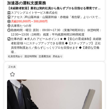
加速器の運転支援業務
【未経験者歓迎】最初は契約社員から焦らずプロを目指せる環境です◆
正社員登用制度あり/残業月平均3~5時間◆家賃半額補助制度あり
スプリングエイトサービス株式会社
アクセス: JR山陽本線・山陽新幹線・赤穂線「相生駅」よりバスで約
40分 ◆車通勤OK
月給200,000円～300,000円
兵庫県たつの市
勤務時間・曜日: 原則： 09:00〜17:30 （実働7時間30分） 休憩時間：
12:00〜13:00（1時間） 残業：平均残業時間10時間程度
仕事内容: ★求人の アピールポイント★ ◆【安心の育成体制】未経験
者歓迎!徐々にステップアップできる環境 ◆【ステップアップ】 正社
員登用制度あり／焦らずじっくりプロを目指せます ◆【適切な労働
環...
社員登用あり
固定時間制
交通費支給
昇給あり
正社員