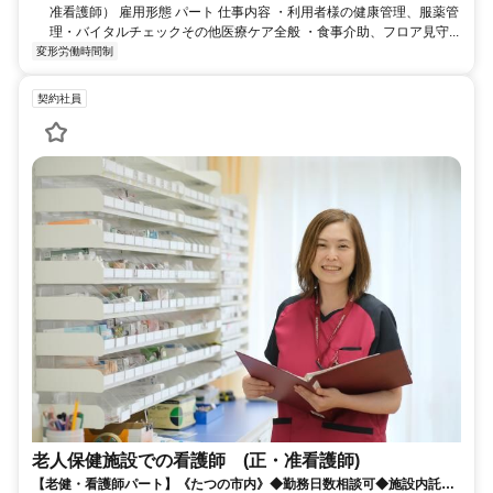
准看護師） 雇用形態 パート 仕事内容 ・利用者様の健康管理、服薬管
理・バイタルチェックその他医療ケア全般 ・食事介助、フロア見守...
変形労働時間制
契約社員
老人保健施設での看護師 (正・准看護師)
【老健・看護師パート】《たつの市内》◆勤務日数相談可◆施設内託児