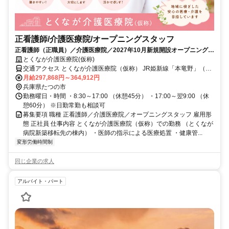
正看護師/介護医療院/オープニングスタッフ
正看護師（正職員）／介護医療院／2027年10月新規開設オープニング募
集
とくなが介護医療院(仮称)
交通アクセス とくなが介護医療院（仮称） JR姫新線「本竜野」（ほ
んたつの）駅より徒歩10分 とくなが病院 JR姫新線「東觜崎」（ひが
月給297,868円～364,912円
しはしざき）駅より徒歩１０分
兵庫県たつの市
勤務曜日・時間 ・8:30～17:00 （休憩45分） ・17:00～翌9:00 （休
憩60分） ※日勤常勤も相談可
募集要項 職種 正看護師／介護医療院／オープニングスタッフ 雇用形
態 正社員 仕事内容 とくなが介護医療院（仮称）での勤務 （とくなが
病院新築移転先の棟内） ・医師の指示による医療処置 ・健康管...
変形労働時間制
同じ企業の求人
アルバイト・パート