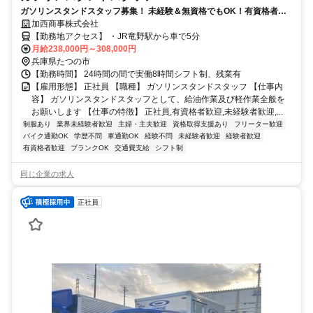
ガソリンスタンドスタッフ募集！ 未経験＆無資格でもOK！有資格者は
歓迎します！
加西商事株式会社
【勤務地アクセス】 ・JR竜野駅から車で5分
月給238,000円～308,000円
兵庫県たつの市
【勤務時間】 24時間の間で実働8時間シフト制、残業有
【雇用形態】 正社員 【職種】 ガソリンスタンドスタッフ 【仕事内
容】 ガソリンスタンドスタッフとして、給油作業及び軽作業全般を
お願いします 【仕事の特徴】 正社員,有資格者歓迎,未経験者歓迎,...
制服あり
業界未経験者歓迎
主婦・主夫歓迎
資格取得支援あり
フリーター歓迎
バイク通勤OK
学歴不問
車通勤OK
経験不問
未経験者歓迎
経験者歓迎
有資格者歓迎
ブランクOK
交通費支給
シフト制
同じ企業の求人
正社員