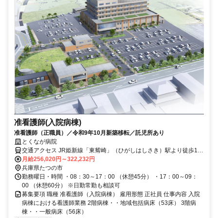
准看護師(入院病棟)
准看護師（正職員）／令和9年10月新築移転／託児所あり
とくなが病院
交通アクセス JR姫新線「東觜崎」（ひがしはしさき）駅より徒歩10
分
月給256,020円～322,232円
兵庫県たつの市
勤務曜日・時間 ・08：30～17：00 （休憩45分） ・17：00～09：
00 （休憩60分） ※日勤常勤も相談可
募集要項 職種 准看護師（入院病棟） 雇用形態 正社員 仕事内容 入院
病棟における看護師業務 2階病棟・・地域包括病床（53床） 3階病
棟・・一般病床（56床）