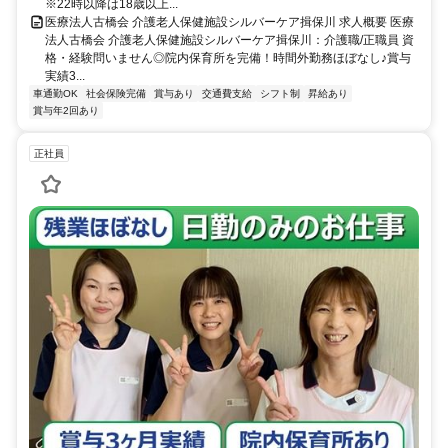
※22時以降は18歳以上...
医療法人古橋会 介護老人保健施設シルバーケア揖保川 求人概要 医療
法人古橋会 介護老人保健施設シルバーケア揖保川：介護職/正職員 資
格・経験問いません◎院内保育所を完備！時間外勤務ほぼなし♪賞与
実績3...
車通勤OK
社会保険完備
賞与あり
交通費支給
シフト制
昇給あり
賞与年2回あり
正社員