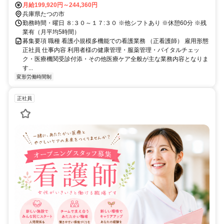
月給199,920円～244,360円
兵庫県たつの市
勤務時間・曜日 ８:３０～１７:３０ ※他シフトあり ※休憩60分 ※残
業有（月平均5時間）
募集要項 職種 看護小規模多機能での看護業務 （正看護師） 雇用形態
正社員 仕事内容 利用者様の健康管理・服薬管理・バイタルチェッ
ク・医療機関受診付添・その他医療ケア全般が主な業務内容となりま
す...
変形労働時間制
正社員