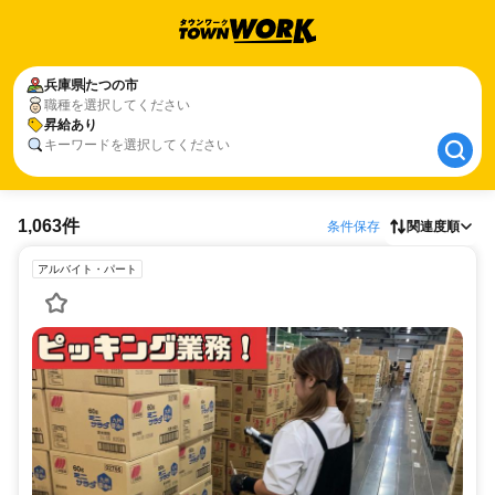
兵庫県
兵庫県
たつの市
たつの市
職種を選択してください
昇給あり
昇給あり
キーワードを選択してください
1,063件
条件保存
関連度順
アルバイト・パート