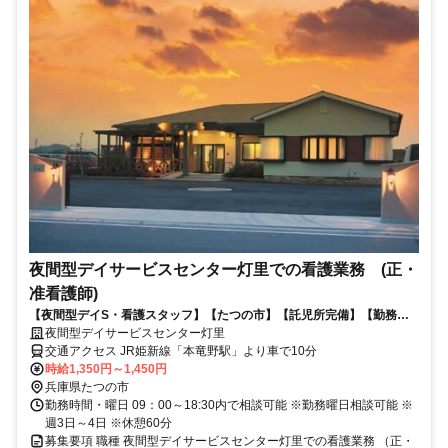
夜間型デイサービスセンター灯里での看護業務 (正・
准看護師)
【夜間型デイS・看護スタッフ】【たつの市】【託児所完備】【勤務時
間相談可能！】【週3日～ＯＫ】
夜間型デイサービスセンター灯里
交通アクセス JR姫新線「本竜野駅」より車で10分
時給1,350円～1,450円
兵庫県たつの市
勤務時間・曜日 09：00～18:30内で相談可能 ※勤務曜日相談可能 ※
週3日～4日 ※休憩60分
募集要項 職種 夜間型デイサービスセンター灯里での看護業務 （正・