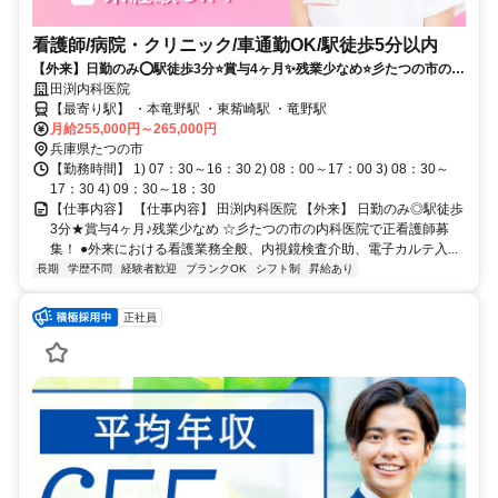
看護師/病院・クリニック/車通勤OK/駅徒歩5分以内
【外来】日勤のみ⭕駅徒歩3分⭐賞与4ヶ月✨残業少なめ⭐彡たつの市の内
科医院で正看護師募集❗️
田渕内科医院
【最寄り駅】 ・本竜野駅 ・東觜崎駅 ・竜野駅
月給255,000円～265,000円
兵庫県たつの市
【勤務時間】 1) 07：30～16：30 2) 08：00～17：00 3) 08：30～
17：30 4) 09：30～18：30
【仕事内容】 【仕事内容】 田渕内科医院 【外来】 日勤のみ◎駅徒歩
3分★賞与4ヶ月♪残業少なめ ☆彡たつの市の内科医院で正看護師募
集！ ●外来における看護業務全般、内視鏡検査介助、電子カルテ入...
長期
学歴不問
経験者歓迎
ブランクOK
シフト制
昇給あり
正社員