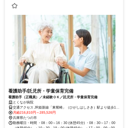
看護助手/託児所・学童保育完備
看護助手（正職員）／未経験ＯＫ／託児所・学童保育完備
とくなが病院
交通アクセス JR姫新線「東觜崎」（ひがしはしさき）駅より徒歩10
分
月給216,810円～285,526円
兵庫県たつの市
勤務曜日・時間 ・08：00～16：30 (休憩45分) ・08：30～17：00
（休憩45分） ・10：30～19：00 (休憩45分） ・17：00～09：00