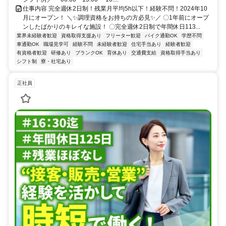
仕事内容 完全週休2日制！残業月平均5h以下！経験不問！2024年10
月にオープン！ ＼✨調理資格をお持ちの方必見✨／ 〇1年前にオープ
ンしたばかりのキレイな施設！ 〇完全週休2日制で年間休日113...
業界未経験者歓迎
資格取得支援あり
フリーター歓迎
バイク通勤OK
学歴不問
車通勤OK
職場見学可
経験不問
未経験者歓迎
住宅手当あり
経験者歓迎
有資格者歓迎
研修あり
ブランクOK
育休あり
交通費支給
資格取得手当あり
シフト制
寮・社宅あり
正社員