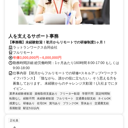
人を支えるサポート事務
【事務職】未経験歓迎！初月からリモートでの研修制度1ヶ月！
ラットランワークス合同会社
フルリモート
年俸3,000,000円～6,000,000円
勤務時間詳細 総労働時間：1ヶ月あたり160時間 8:00-17:00 もしくは
9:00-18:00
仕事内容 【初月からフルリモートでの研修×スキルアップ×ワークラ
イフバランス】 「陰ながら、誰かの役に立ちたい」そう思える方を
募集しております。 未経験からのチャレンジ大歓迎！(入社までにタ
イピン...
業界未経験者歓迎
資格取得支援あり
フリーター歓迎
学歴不問
固定時間制
転勤なし
経験不問
未経験者歓迎
フルリモート
交通費全額支給
ネイルOK
残業なし
研修あり
在宅OK
賞与あり
ブランクOK
育休あり
交通費支給
長期歓迎
駅近5分以内
正社員