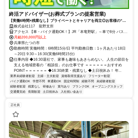
終活アドバイザー(お葬式プランの提案営業)
【実働6時間×残業なし】プライベートとキャリアを両立◎お客様の“も
しも”に備える相談スタッフ◎とかにしてみませんか？
株式会社117 龍野支所
アクセス 【車・バイク通勤OK！】JR「本竜野駅」～車で8分 バス停
「四箇」～徒歩約1分。 赤とんぼ通り（網干龍野線29号）沿い！
月給200,000円以上
兵庫県たつの市
勤務時間 実働時間：6時間15分/日 平均勤務日数：1ヶ月あたり18日
～20日 9:30～16:30(実働6時間15分)
仕事内容 ◆16:30退社で、家事も趣味もあきらめない。 人生の節目を
支える地域密着の「相談役」のお仕事です ＝＝＝＝＝＝おすすめ
POINT＝＝＝＝＝＝ ◆16:30終業・残業なし ◆土日祝休み！ 年...
業界未経験者歓迎
主婦・主夫歓迎
資格取得支援あり
フリーター歓迎
バイク通勤OK
学歴不問
車通勤OK
固定時間制
経験不問
未経験者歓迎
経験者歓迎
残業なし
研修あり
賞与あり
ブランクOK
オープニングスタッフ
交通費支給
長期歓迎
土日祝休み
入社祝い金あり
正社員