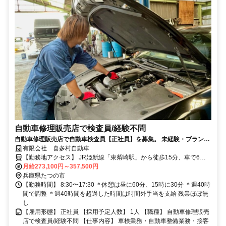
自動車修理販売店で検査員/経験不問
自動車修理販売店で自動車検査員【正社員】を募集。 未経験・ブランク
あり可。時間外ほぼ無し。資格取得支援制度あり。
有限会社 喜多村自動車
【勤務地アクセス】 JR姫新線「東觜崎駅」から徒歩15分、車で6分
程度 JR姫新線「播磨新宮駅」から車で7分程度 JR姫新線「本竜野
月給273,100円～357,500円
兵庫県たつの市
駅」から車で10分程度 ◯車通勤OK（駐車場あり）
【勤務時間】 8:30〜17:30 ＊休憩は昼に60分、15時に30分 ＊週40時
間で調整 ＊週40時間を超過した時間は時間外手当を支給 残業ほぼ無
し
【雇用形態】 正社員 【採用予定人数】 1人 【職種】 自動車修理販売
店で検査員/経験不問 【仕事内容】 車検業務・自動車整備業務・接客