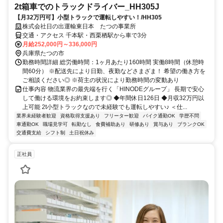
2t箱車でのトラックドライバー_HH305J
【月32万円可】小型トラックで運転しやすい！/HH305
株式会社日の出運輸東日本 たつの事業所
交通・アクセス 千本駅・西栗栖駅から車で3分
月給252,000円～336,000円
兵庫県たつの市
勤務時間詳細 総労働時間：1ヶ月あたり160時間 実働8時間（休憩時
間60分） ※配送先により日勤、夜勤などさまざま！ 希望の働き方を
ご相談ください◎ ※荷主の状況により勤務時間の変動あり
仕事内容 物流業界の最先端を行く「HINODEグループ」 長期で安心
して働ける環境をお約束します◎ ◆年間休日126日 ◆月収32万円以
上可能 2t小型トラックなので未経験でも運転しやすい♪ ＜仕...
業界未経験者歓迎
資格取得支援あり
フリーター歓迎
バイク通勤OK
学歴不問
車通勤OK
職場見学可
転勤なし
食費補助あり
研修あり
賞与あり
ブランクOK
交通費支給
シフト制
土日祝休み
正社員