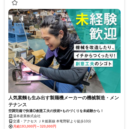
人気素麵も生み出す製麺機メーカーの機械製造・メン
テナンス
空調完備で快適◎創意工夫の技術×ものづくりを未経験から！
湯本産業株式会社
交通・アクセス ＪＲ姫新線 本竜野駅より徒歩10分
月給193,000円～320,000円