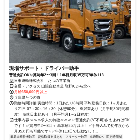
現場サポート・ドライバー助手
普通免許OK✨賞与年2〜3回！1年目月収35万可/年休113
日東運輸株式会社 たつの営業所
交通・アクセス 山陽自動車道 龍野ICから北へ
月給350,000円以上
兵庫県たつの市
勤務時間詳細 実働時間：1日あたり8時間 平均勤務日数：1ヶ月あた
り21日 07：30～16：30（休憩60分） ※残業あり（月平均30時間程
度） ※休日出勤あり （月平均月1～2日程度）
仕事内容 ≫≫≫求人の特徴≪≪≪ ✅普通免許(AT不可)さえ あればOK
です！ ✅賞与年2〜3回＋ 基本給25万以上！ ✅手当込みで初年度から
月35万円も可能です⭐ ✅年休113日で転勤なし！...
業界未経験者歓迎
資格取得支援あり
フリーター歓迎
車通勤OK
固定時間制