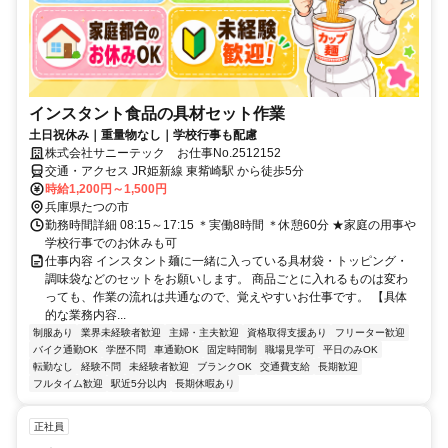
インスタント食品の具材セット作業
土日祝休み｜重量物なし｜学校行事も配慮
株式会社サニーテック お仕事No.2512152
交通・アクセス JR姫新線 東觜崎駅 から徒歩5分
時給1,200円～1,500円
兵庫県たつの市
勤務時間詳細 08:15～17:15 ＊実働8時間 ＊休憩60分 ★家庭の用事や
学校行事でのお休みも可
仕事内容 インスタント麺に一緒に入っている具材袋・トッピング・
調味袋などのセットをお願いします。 商品ごとに入れるものは変わ
っても、作業の流れは共通なので、覚えやすいお仕事です。 【具体
的な業務内容...
制服あり
業界未経験者歓迎
主婦・主夫歓迎
資格取得支援あり
フリーター歓迎
バイク通勤OK
学歴不問
車通勤OK
固定時間制
職場見学可
平日のみOK
転勤なし
経験不問
未経験者歓迎
ブランクOK
交通費支給
長期歓迎
フルタイム歓迎
駅近5分以内
長期休暇あり
正社員