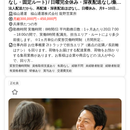
なし・固定ルート) / 日曜完全休み・深夜配送なし/集配
法人配送だから、再配達・深夜配送ほぼなし。日曜休み、月9～10日休
ﾄﾞﾗｲﾊﾞｰ2t(正社員)
み、転勤無と働きやすい環境
福山通運 福山通運株式会社 龍野営業所
月給300,000円～450,000円
兵庫県たつの市
勤務時間 実働時間：8時間/日 平均勤務日数：1ヶ月あたり20日 7:00
～18:00の間で、実働8時間 配属先、担当エリア・ルートにより多少
前後します。 ※1ヵ月単位の変形労働時間制 （月間所定...
仕事内容 お仕事概要 2tトラックで担当エリア（拠点の近隣／長距離
はナシ） を回ります。荷物をお届けする配達業務、荷物をお預か り
する集荷業務があります。お客様は企業や商店などの 法人が中心
で、回り方...
変形労働時間制
資格取得支援あり
転勤なし
経験不問
未経験者歓迎
経験者歓迎
有資格者歓迎
研修あり
賞与あり
交通費支給
正社員