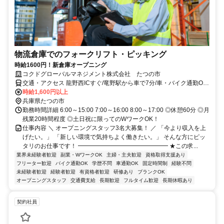
物流倉庫でのフォークリフト・ピッキング
時給1600円！新倉庫オープニング
コクドグローバルマネジメント株式会社 たつの市
交通・アクセス 龍野西ICすぐ/竜野駅から車で7分/車・バイク通勤OK/
竜野駅・本竜野駅から送迎あり！/姫路駅から電車で13分
時給1,600円以上
兵庫県たつの市
勤務時間詳細 6:00～15:00 7:00～16:00 8:00～17:00 ◎休憩60分 ◎月
残業20時間程度 ◎土日祝に限ってのWワークOK！
仕事内容 ＼ オープニングスタッフ3名大募集！ ／ 「今より収入を上
げたい。」 「新しい環境で気持ちよく働きたい。」 そんな方にピッ
タリのお仕事です！ ━━━━━━━━━━━━━━━ ★この求...
業界未経験者歓迎
副業・WワークOK
主婦・主夫歓迎
資格取得支援あり
フリーター歓迎
バイク通勤OK
学歴不問
車通勤OK
固定時間制
経験不問
未経験者歓迎
経験者歓迎
有資格者歓迎
研修あり
ブランクOK
オープニングスタッフ
交通費支給
長期歓迎
フルタイム歓迎
長期休暇あり
契約社員