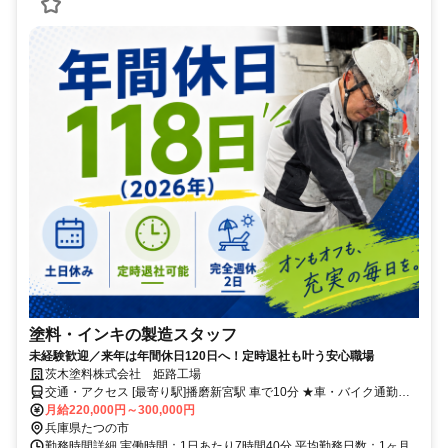
塗料・インキの製造スタッフ
未経験歓迎／来年は年間休日120日へ！定時退社も叶う安心職場
茨木塗料株式会社 姫路工場
交通・アクセス [最寄り駅]播磨新宮駅 車で10分 ★車・バイク通勤可
★ 90％のスタッフが車・バイク通勤です。
月給220,000円～300,000円
兵庫県たつの市
勤務時間詳細 実働時間：1日あたり7時間40分 平均勤務日数：1ヶ月