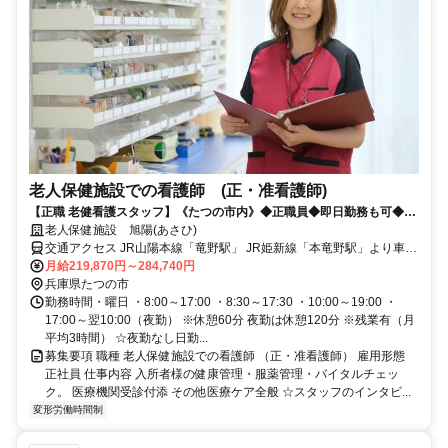
老人保健施設での看護師 (正・准看護師)
【正職 老健看護スタッフ】《たつの市内》◆正職員◆即日勤務も可◆賞
与4.2ヶ月◆託児所完備
老人保健施設 旭陽(あさひ)
交通アクセス JR山陽本線「竜野駅」 JR姫新線「本竜野駅」より車で
10分
月給219,870円～284,740円
兵庫県たつの市
勤務時間・曜日 ・8:00～17:00 ・8:30～17:30 ・10:00～19:00 ・
17:00～翌10:00（夜勤） ※休憩60分 夜勤は休憩120分 ※残業有（月
平均3時間） ☆夜勤なし日勤...
募集要項 職種 老人保健施設での看護師 （正・准看護師） 雇用形態
正社員 仕事内容 入所者様の健康管理・服薬管理・バイタルチェッ
ク。 医療機関受診付添 その他医療ケア全般 ☆スタッフのインタビ...
変形労働時間制