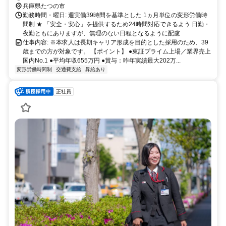
兵庫県たつの市
勤務時間・曜日: 週実働39時間を基準とした 1ヵ月単位の変形労働時
間制 ★ 「安全・安心」を提供するため24時間対応できるよう 日勤・
夜勤ともにありますが、無理のない日程となるように配慮
仕事内容: ※本求人は長期キャリア形成を目的とした採用のため、39
歳までの方が対象です。 【ポイント】 ●東証プライム上場／業界売上
国内No.1 ●平均年収655万円 ●賞与：昨年実績最大202万...
変形労働時間制
交通費支給
昇給あり
正社員