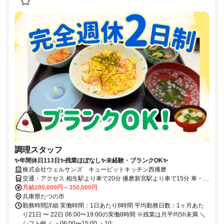
調理スタッフ
✨年間休日113日✨残業ほぼなし✨未経験・ブランクOK✨
株式会社ウェルサンズ キューピットキッチン西播磨
交通・アクセス 相生駅より車で20分 播磨新宮駅より車で15分 車・バ
イク・自転車通勤可
月給280,000円～350,000円
兵庫県たつの市
勤務時間詳細 実働時間：1日あたり8時間 平均勤務日数：1ヶ月あた
り21日 〜 22日 06:00〜19:00の実働8時間 ※残業は月平均5h未満 ＼
シフト例／ ・06:00〜15:00 ・10:...