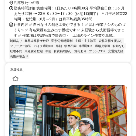
兵庫県たつの市
勤務時間詳細 実働時間：1日あたり7時間30分 平均勤務日数：1ヶ月
あたり22日 〜 23日 8：30〜17：30（休憩1時間半） ＊月平均残業22
時間 ・繁忙期（6月～9月）は月平均残業35時間...
仕事内容 ✅ 自分なりの創意工夫ができる！ ✅ 流れ作業ナシのものづ
くり✨ ✅ 有名素麺も生み出す機械です ✅ 未経験から技術習得できま
す ✅ 作業場は空調完備で快適◎ - 「工場のライン作業や単純...
制服あり
業界未経験者歓迎
変形労働時間制
主婦・主夫歓迎
資格取得支援あり
フリーター歓迎
バイク通勤OK
早朝
学歴不問
車通勤OK
職場見学可
転勤なし
経験不問
未経験者歓迎
午前
食費補助あり
賞与あり
ブランクOK
交通費支給
長期休暇あり
派遣社員