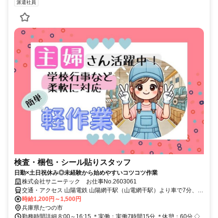
派遣社員
検査・梱包・シール貼りスタッフ
日勤×土日祝休み◎未経験から始めやすいコツコツ作業
株式会社サニーテック お仕事No.2603061
交通・アクセス 山陽電鉄 山陽網干駅（山電網干駅）より車で7分、太
子竜野バイパス「片吹ランプ」より車で15分
時給1,200円～1,500円
兵庫県たつの市
勤務時間詳細 8:00～16:15 ＊実働：実働7時間15分 ＊休憩：60分 ◇