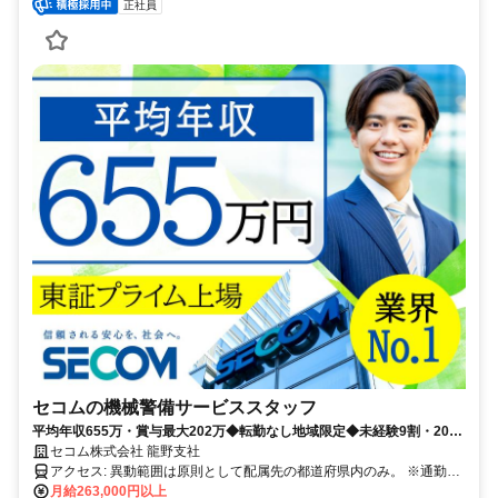
正社員
セコムの機械警備サービススタッフ
平均年収655万・賞与最大202万◆転勤なし地域限定◆未経験9割・20〜
30代活躍◆最大10連休・手当あり
セコム株式会社 龍野支社
アクセス: 異動範囲は原則として配属先の都道府県内のみ。 ※通勤圏
内の他都道府県への異動の可能性もあります。
月給263,000円以上