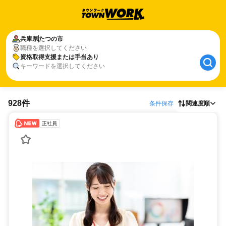
兵庫県
たつの市
職種を選択してください
資格取得支援または手当あり
キーワードを選択してください
928件
条件保存
関連度順
正社員