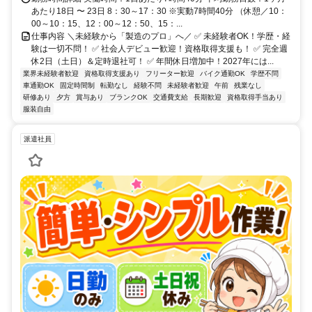
あたり18日 〜 23日 8：30～17：30 ※実動7時間40分 （休憩／10：
00～10：15、12：00～12：50、15：...
仕事内容 ＼未経験から「製造のプロ」へ／ ✅ 未経験者OK！学歴・経
験は一切不問！ ✅ 社会人デビュー歓迎！資格取得支援も！ ✅ 完全週
休2日（土日）＆定時退社可！ ✅ 年間休日増加中！2027年には...
業界未経験者歓迎
資格取得支援あり
フリーター歓迎
バイク通勤OK
学歴不問
車通勤OK
固定時間制
転勤なし
経験不問
未経験者歓迎
午前
残業なし
研修あり
夕方
賞与あり
ブランクOK
交通費支給
長期歓迎
資格取得手当あり
服装自由
派遣社員