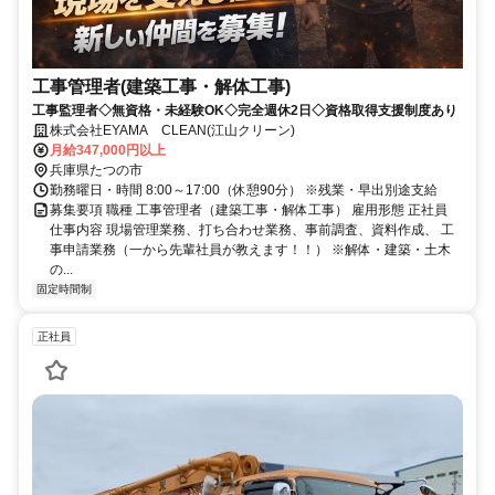
工事管理者(建築工事・解体工事)
工事監理者◇無資格・未経験OK◇完全週休2日◇資格取得支援制度あり
株式会社EYAMA CLEAN(江山クリーン)
月給347,000円以上
兵庫県たつの市
勤務曜日・時間 8:00～17:00（休憩90分） ※残業・早出別途支給
募集要項 職種 工事管理者（建築工事・解体工事） 雇用形態 正社員
仕事内容 現場管理業務、打ち合わせ業務、事前調査、資料作成、 工
事申請業務（一から先輩社員が教えます！！） ※解体・建築・土木
の...
固定時間制
正社員