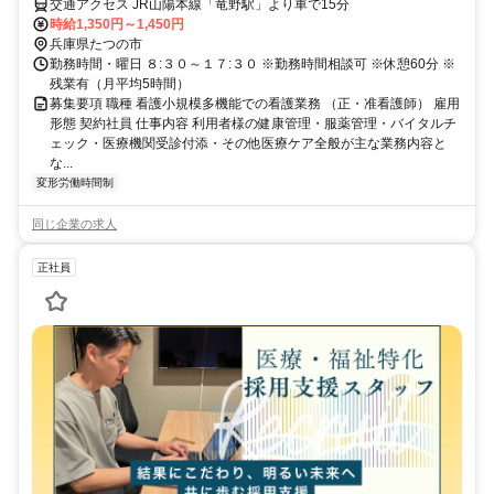
交通アクセス JR山陽本線「竜野駅」より車で15分
時給1,350円～1,450円
兵庫県たつの市
勤務時間・曜日 ８:３０～１７:３０ ※勤務時間相談可 ※休憩60分 ※
残業有（月平均5時間）
募集要項 職種 看護小規模多機能での看護業務 （正・准看護師） 雇用
形態 契約社員 仕事内容 利用者様の健康管理・服薬管理・バイタルチ
ェック・医療機関受診付添・その他医療ケア全般が主な業務内容と
な...
変形労働時間制
同じ企業の求人
正社員