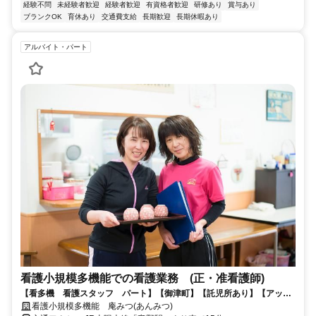
経験不問
未経験者歓迎
経験者歓迎
有資格者歓迎
研修あり
賞与あり
ブランクOK
育休あり
交通費支給
長期歓迎
長期休暇あり
アルバイト・パート
看護小規模多機能での看護業務 (正・准看護師)
【看多機 看護スタッフ パート】【御津町】【託児所あり】【アット
ホームな看多機で一緒に働きませんか】
看護小規模多機能 庵みつ(あんみつ)