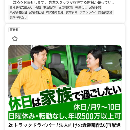
対応をお任せします。 先輩スタッフが指導する体制が整ってい...
資格取得支援あり
長期
車通勤OK
固定時間制
転勤なし
経験不問
未経験者歓迎
経験者歓迎
有資格者歓迎
賞与あり
ブランクOK
交通費支給
長期休暇あり
正社員
2t トラックドライバー / 法人向けの近距離配送(再配達