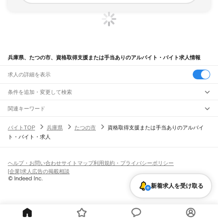
兵庫県、たつの市、資格取得支援または手当ありのアルバイト・バイト求人情報
求人の詳細を表示
条件を追加・変更して検索
市区町村を追加・変更
関連キーワード
兵庫県 資格取得支援または手当あり 吸引
兵庫県
駅を追加・変更
バイトTOP
兵庫県
たつの市
資格取得支援または手当ありのアルバイ
大阪府 大東市 資格取得支援または手当あり 資格取得支援
兵庫県
すべて
ト・バイト・求人
兵庫県 たつの市 在宅OK 資格なしで ok
兵庫県 たつの市 障がい者採用
神戸市
すべて
職種を追加・変更
JR神戸線(大阪～神戸)
兵庫県 神戸市 資格取得支援
東灘区
灘区
兵庫区
長田区
須磨区
垂水区
北区
中央区
西区
尼崎駅
立花駅
甲子園口駅
西宮駅
さくら夙川駅
芦屋駅
甲南山手駅
摂津本山駅
住吉駅
飲食・フードサービス
姫路市
尼崎市
明石市
西宮市
洲本市
芦屋市
伊丹市
相生市
豊岡市
加古川市
赤穂市
特徴を追加・変更
六甲道駅
摩耶駅
灘駅
三ノ宮駅
元町駅
神戸駅
飲食・フードサービス
すべて
ヘルプ・お問い合わせ
サイトマップ
利用規約・プライバシーポリシー
西脇市
宝塚市
三木市
高砂市
川西市
小野市
三田市
加西市
丹波篠山市
養父市
ホールスタッフ
キッチンスタッフ
皿洗い・洗い場
精肉・鮮魚加工
給食調理
人気
[企業]求人広告の掲載相談
JR神戸線(神戸～姫路)
丹波市
南あわじ市
朝来市
淡路市
宍粟市
加東市
たつの市
川辺郡
多可郡
加古郡
雇用形態を追加・変更
パン屋（ベーカリー）
フードカウンター販売員
バー（BAR）・バーテンダー
日払いOK
高校生歓迎
学生歓迎
深夜の仕事
髪型・髪色自由
ひげOK
ネイルOK
神戸駅
兵庫駅
新長田駅
鷹取駅
須磨海浜公園駅
須磨駅
塩屋駅
垂水駅
舞子駅
朝霧駅
神崎郡
揖保郡
赤穂郡
佐用郡
美方郡
新着求人を受け取る
飲食店補助（開店・閉店準備）
飲食店（店長・マネージャー）
ピアスOK
アルバイト・パート
履歴書不要
オープニングスタッフ
留学生・外国人活躍中
明石駅
西明石駅
大久保駅
魚住駅
土山駅
東加古川駅
加古川駅
宝殿駅
曽根駅
都道府県を変更
営業・販売
勤務期間
正社員
ひめじ別所駅
御着駅
東姫路駅
姫路駅
営業・販売
すべて
短期
契約社員
単発・1日OK
長期
期間限定（春夏冬休み等）
JR山陽本線(姫路～岡山)
営業
テレフォンアポインター（テレアポ）
ルートセールス
コンビニ
シフト
派遣社員
姫路駅
英賀保駅
はりま勝原駅
網干駅
竜野駅
相生駅
有年駅
上郡駅
フードカウンター販売員
アパレル
家電量販店・携帯販売（携帯ショップ）