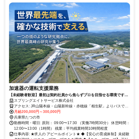
加速器の運転支援業務
【未経験者歓迎】最初は契約社員から焦らずプロを目指せる環境です◆
正社員登用制度あり/残業月平均3~5時間◆家賃半額補助制度あり
スプリングエイトサービス株式会社
アクセス: JR山陽本線・山陽新幹線・赤穂線「相生駅」よりバスで約
40分 ◆車通勤OK
月給200,000円～300,000円
兵庫県たつの市
勤務時間・曜日: 原則： 09:00〜17:30 （実働7時間30分） 休憩時間：
12:00〜13:00（1時間） 残業：平均残業時間10時間程度
仕事内容: ★求人の アピールポイント★ ◆【安心の育成体制】未経験