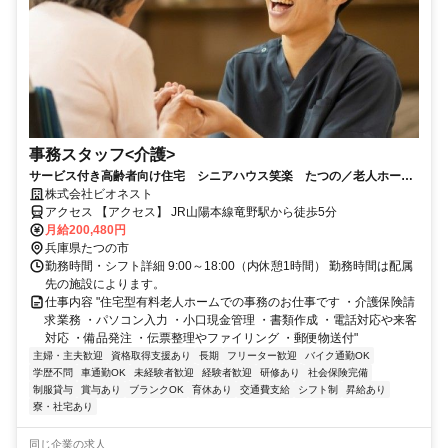
事務スタッフ<介護>
サービス付き高齢者向け住宅 シニアハウス笑楽 たつの／老人ホーム
の事務／笑楽(わらく)は5連休を年4回取得できるのでプライベートも充
株式会社ビオネスト
実!資格取得助成制度あり!
アクセス 【アクセス】 JR山陽本線竜野駅から徒歩5分
月給200,480円
兵庫県たつの市
勤務時間・シフト詳細 9:00～18:00（内休憩1時間） 勤務時間は配属
先の施設によります。
仕事内容 "住宅型有料老人ホームでの事務のお仕事です ・介護保険請
求業務 ・パソコン入力 ・小口現金管理 ・書類作成 ・電話対応や来客
対応 ・備品発注 ・伝票整理やファイリング ・郵便物送付"
主婦・主夫歓迎
資格取得支援あり
長期
フリーター歓迎
バイク通勤OK
学歴不問
車通勤OK
未経験者歓迎
経験者歓迎
研修あり
社会保険完備
制服貸与
賞与あり
ブランクOK
育休あり
交通費支給
シフト制
昇給あり
寮・社宅あり
同じ企業の求人