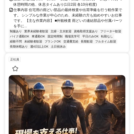
休憩時間の他、休息タイムあり(1日2回 各10分程度)
仕事内容 住宅用の雨どい部品の最終検査や出荷準備を行う軽作業で
す。 シンプルな作業が中心のため、未経験の方も始めやすいお仕事
です。 【主な作業内容】 ■外観検査 雨どいの連結部品や付属パーツ
を手に...
制服あり
業界未経験者歓迎
主婦・主夫歓迎
資格取得支援あり
フリーター歓迎
バイク通勤OK
車通勤OK
固定時間制
職場見学可
平日のみOK
転勤なし
経験不問
未経験者歓迎
ブランクOK
交通費支給
長期歓迎
フルタイム歓迎
長期休暇あり
週4日以上OK
土日祝休み
正社員