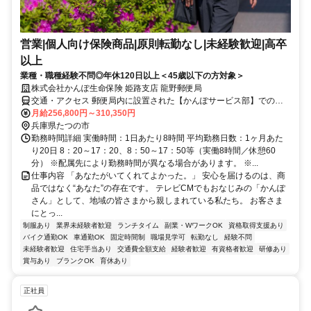
営業|個人向け保険商品|原則転勤なし|未経験歓迎|高卒
以上
業種・職種経験不問◎年休120日以上＜45歳以下の方対象＞
株式会社かんぽ生命保険 姫路支店 龍野郵便局
交通・アクセス 郵便局内に設置された【かんぽサービス部】での勤
務となります
月給256,800円～310,350円
兵庫県たつの市
勤務時間詳細 実働時間：1日あたり8時間 平均勤務日数：1ヶ月あた
り20日 8：20～17：20、8：50～17：50等（実働8時間／休憩60
分） ※配属先により勤務時間が異なる場合があります。 ※...
仕事内容 「あなたがいてくれてよかった。」 安心を届けるのは、商
品ではなく“あなた”の存在です。 テレビCMでもおなじみの「かんぽ
さん」として、地域の皆さまから親しまれている私たち。 お客さま
にとっ...
制服あり
業界未経験者歓迎
ランチタイム
副業・WワークOK
資格取得支援あり
バイク通勤OK
車通勤OK
固定時間制
職場見学可
転勤なし
経験不問
未経験者歓迎
住宅手当あり
交通費全額支給
経験者歓迎
有資格者歓迎
研修あり
賞与あり
ブランクOK
育休あり
正社員