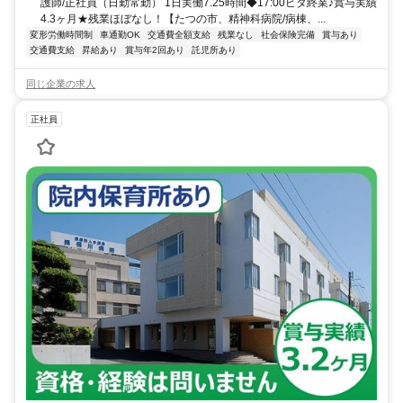
護師/正社員（日勤常勤） 1日実働7.25時間◆17:00ピタ終業♪賞与実績
4.3ヶ月★残業ほぼなし！【たつの市、精神科病院/病棟、...
変形労働時間制
車通勤OK
交通費全額支給
残業なし
社会保険完備
賞与あり
交通費支給
昇給あり
賞与年2回あり
託児所あり
同じ企業の求人
正社員