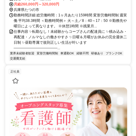
月給260,000円～320,000円
兵庫県たつの市
勤務時間詳細 総労働時間：1ヶ月あたり159時間 変形労働時間制 週実
働 平均38.3時間 ＜勤務時間例＞ 火～土／8：40～17：50 ※勤務先や
曜日によって異なります。 ※休憩1時間 ※残業月...
仕事内容 ✨転勤なし！未経験からコープさんの配達員に ✨積み込み・
再配達・ノルマなしの働きやすさ ✨日曜＆月曜がお休みの完全週休二
日制 ✨昼勤専属で規則正しい生活が叶います
――――――――――――...
業界未経験者歓迎
変形労働時間制
車通勤OK
経験不問
研修あり
ブランクOK
交通費支給
正社員