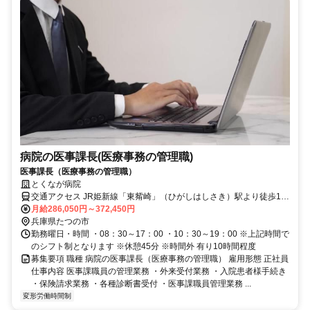
病院の医事課長(医療事務の管理職)
医事課長（医療事務の管理職）
とくなが病院
交通アクセス JR姫新線「東觜崎」（ひがしはしさき）駅より徒歩10
分
月給286,050円～372,450円
兵庫県たつの市
勤務曜日・時間 ・08：30～17：00 ・10：30～19：00 ※上記時間で
のシフト制となります ※休憩45分 ※時間外 有り10時間程度
募集要項 職種 病院の医事課長（医療事務の管理職） 雇用形態 正社員
仕事内容 医事課職員の管理業務 ・外来受付業務 ・入院患者様手続き
・保険請求業務 ・各種診断書受付 ・医事課職員管理業務 ...
変形労働時間制