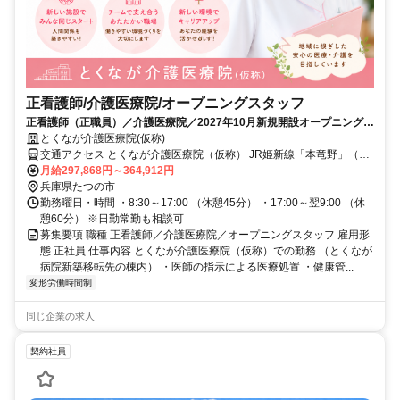
正看護師/介護医療院/オープニングスタッフ
正看護師（正職員）／介護医療院／2027年10月新規開設オープニング募
集
とくなが介護医療院(仮称)
交通アクセス とくなが介護医療院（仮称） JR姫新線「本竜野」（ほ
んたつの）駅より徒歩10分 とくなが病院 JR姫新線「東觜崎」（ひが
月給297,868円～364,912円
しはしざき）駅より徒歩１０分
兵庫県たつの市
勤務曜日・時間 ・8:30～17:00 （休憩45分） ・17:00～翌9:00 （休
憩60分） ※日勤常勤も相談可
募集要項 職種 正看護師／介護医療院／オープニングスタッフ 雇用形
態 正社員 仕事内容 とくなが介護医療院（仮称）での勤務 （とくなが
病院新築移転先の棟内） ・医師の指示による医療処置 ・健康管...
変形労働時間制
同じ企業の求人
契約社員