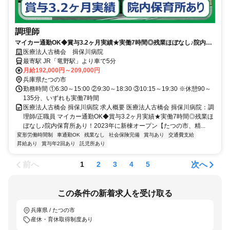
調理師
マイカー通勤OK◆賞与3.2ヶ月実績★実働7時間◎残業ほぼなし♪院内保
育所あり！2023年に新棟オープン【たつの市、精神科病院、竜野駅、調
医療法人古橋会 揖保川病院
理師、正職員】
最寄駅 JR「竜野駅」より車で5分
月給192,000円～209,000円
兵庫県たつの市
勤務時間 ①6:30～15:00 ②9:30～18:30 ③10:15～19:30 ※休憩90～
135分、いずれも実働7時間
医療法人古橋会 揖保川病院 求人概要 医療法人古橋会 揖保川病院：調
理師/正職員 マイカー通勤OK◆賞与3.2ヶ月実績★実働7時間◎残業ほ
ぼなし♪院内保育所あり！2023年に新棟オープン【たつの市、精...
変形労働時間制
車通勤OK
残業なし
社会保険完備
賞与あり
交通費支給
昇給あり
賞与年2回あり
託児所あり
前へ
次へ
1
2
3
4
5
この条件の新着求人を受け取る
兵庫県 / たつの市
産休・育休取得制度あり