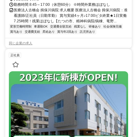
勤務時間 8:45～17:00（休憩60分） ※時間外業務ほぼなし
医療法人古橋会 揖保川病院 求人概要 医療法人古橋会 揖保川病院：准
看護師/正社員（日勤常勤） 賞与実績4ヶ月♪17:00ピタ終業★1日実働
7.25時間！残業ほぼなし【たつの市、精神科病院/病棟、竜野...
変形労働時間制
車通勤OK
交通費全額支給
残業なし
研修あり
社会保険完備
賞与あり
交通費支給
昇給あり
賞与年2回あり
託児所あり
同じ企業の求人
正社員