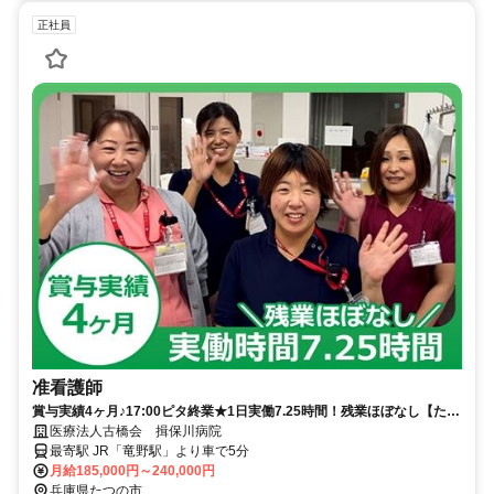
正社員
准看護師
賞与実績4ヶ月♪17:00ピタ終業★1日実働7.25時間！残業ほぼなし【たつ
の市、精神科病院/病棟、竜野駅、准看護師、日勤常勤】
医療法人古橋会 揖保川病院
最寄駅 JR「竜野駅」より車で5分
月給185,000円～240,000円
兵庫県たつの市