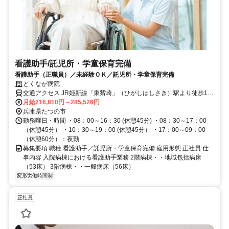
看護助手/託児所・学童保育完備
看護助手（正職員）／未経験ＯＫ／託児所・学童保育完備
とくなが病院
交通アクセス JR姫新線「東觜崎」（ひがしはしさき）駅より徒歩10
分
月給216,810円～285,526円
兵庫県たつの市
勤務曜日・時間 ・08：00～16：30 (休憩45分) ・08：30～17：00
（休憩45分） ・10：30～19：00 (休憩45分） ・17：00～09：00
（休憩60分）：夜勤
募集要項 職種 看護助手／託児所・学童保育完備 雇用形態 正社員 仕
事内容 入院病棟における看護助手業務 2階病棟・・地域包括病床
（53床） 3階病棟・・一般病床（56床）
変形労働時間制
正社員