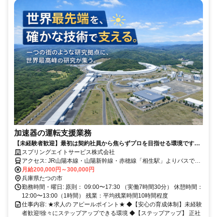
加速器の運転支援業務
【未経験者歓迎】最初は契約社員から焦らずプロを目指せる環境です◆
正社員登用制度あり/残業月平均3~5時間◆家賃半額補助制度あり
スプリングエイトサービス株式会社
アクセス: JR山陽本線・山陽新幹線・赤穂線「相生駅」よりバスで約
40分 ◆車通勤OK
月給200,000円～300,000円
兵庫県たつの市
勤務時間・曜日: 原則： 09:00〜17:30 （実働7時間30分） 休憩時間：
12:00〜13:00（1時間） 残業：平均残業時間10時間程度
仕事内容: ★求人の アピールポイント★ ◆【安心の育成体制】未経験
者歓迎!徐々にステップアップできる環境 ◆【ステップアップ】 正社