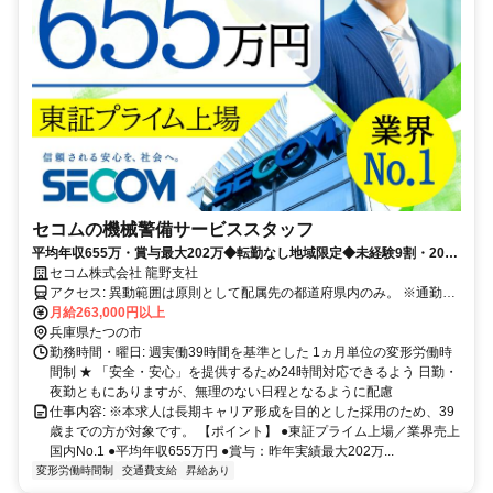
セコムの機械警備サービススタッフ
平均年収655万・賞与最大202万◆転勤なし地域限定◆未経験9割・20〜
30代活躍◆最大10連休・手当あり
セコム株式会社 龍野支社
アクセス: 異動範囲は原則として配属先の都道府県内のみ。 ※通勤圏
内の他都道府県への異動の可能性もあります。
月給263,000円以上
兵庫県たつの市
勤務時間・曜日: 週実働39時間を基準とした 1ヵ月単位の変形労働時
間制 ★ 「安全・安心」を提供するため24時間対応できるよう 日勤・
夜勤ともにありますが、無理のない日程となるように配慮
仕事内容: ※本求人は長期キャリア形成を目的とした採用のため、39
歳までの方が対象です。 【ポイント】 ●東証プライム上場／業界売上
国内No.1 ●平均年収655万円 ●賞与：昨年実績最大202万...
変形労働時間制
交通費支給
昇給あり