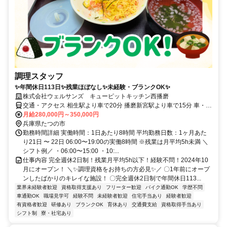
調理スタッフ
✨年間休日113日✨残業ほぼなし✨未経験・ブランクOK✨
株式会社ウェルサンズ キューピットキッチン西播磨
交通・アクセス 相生駅より車で20分 播磨新宮駅より車で15分 車・バ
イク・自転車通勤可
月給280,000円～350,000円
兵庫県たつの市
勤務時間詳細 実働時間：1日あたり8時間 平均勤務日数：1ヶ月あた
り21日 〜 22日 06:00〜19:00の実働8時間 ※残業は月平均5h未満 ＼
シフト例／ ・06:00〜15:00 ・10:...
仕事内容 完全週休2日制！残業月平均5h以下！経験不問！2024年10
月にオープン！ ＼✨調理資格をお持ちの方必見✨／ 〇1年前にオープ
ンしたばかりのキレイな施設！ 〇完全週休2日制で年間休日113...
業界未経験者歓迎
資格取得支援あり
フリーター歓迎
バイク通勤OK
学歴不問
車通勤OK
職場見学可
経験不問
未経験者歓迎
住宅手当あり
経験者歓迎
有資格者歓迎
研修あり
ブランクOK
育休あり
交通費支給
資格取得手当あり
シフト制
寮・社宅あり