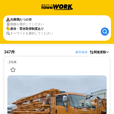
兵庫県
たつの市
職種を選択してください
産休・育休取得制度あり
キーワードを選択してください
347件
条件保存
関連度順
正社員