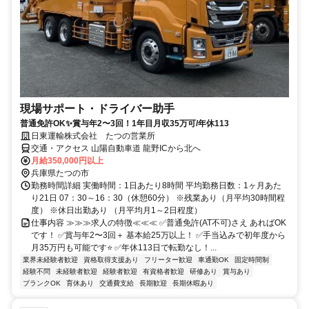
現場サポート・ドライバー助手
普通免許OK✨賞与年2〜3回！1年目月収35万可/年休113
日東運輸株式会社 たつの営業所
交通・アクセス 山陽自動車道 龍野ICから北へ
月給350,000円以上
兵庫県たつの市
勤務時間詳細 実働時間：1日あたり8時間 平均勤務日数：1ヶ月あた
り21日 07：30～16：30（休憩60分） ※残業あり（月平均30時間程
度） ※休日出勤あり （月平均月1～2日程度）
仕事内容 ≫≫≫求人の特徴≪≪≪ ✅普通免許(AT不可)さえ あればOK
です！ ✅賞与年2〜3回＋ 基本給25万以上！ ✅手当込みで初年度から
月35万円も可能です⭐ ✅年休113日で転勤なし！...
業界未経験者歓迎
資格取得支援あり
フリーター歓迎
車通勤OK
固定時間制
経験不問
未経験者歓迎
経験者歓迎
有資格者歓迎
研修あり
賞与あり
ブランクOK
育休あり
交通費支給
長期歓迎
長期休暇あり