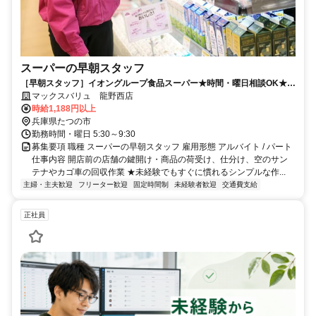
スーパーの早朝スタッフ
［早朝スタッフ］イオングループ食品スーパー★時間・曜日相談OK★賞
与・買物割引制度など待遇充実★
マックスバリュ 龍野西店
時給1,188円以上
兵庫県たつの市
勤務時間・曜日 5:30～9:30
募集要項 職種 スーパーの早朝スタッフ 雇用形態 アルバイト / パート
仕事内容 開店前の店舗の鍵開け・商品の荷受け、仕分け、空のサン
テナやカゴ車の回収作業 ★未経験でもすぐに慣れるシンプルな作...
主婦・主夫歓迎
フリーター歓迎
固定時間制
未経験者歓迎
交通費支給
正社員