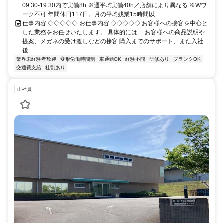
09:30-19:30内で実働8h ※週平均実働40h／店舗により異なる ※Wワ
ーク不可 年間休日117日。月の平均残業15時間以...
仕事内容 ◇◇◇◇◇ お仕事内容 ◇◇◇◇◇ お客様への接客を中心と
した業務をお任せいたします。 具体的には… お客様への商品説明や
提案、メガネの受け渡しなどの接客 購入までのサポート、また入社
後...
業界未経験者歓迎
変形労働時間制
車通勤OK
経験不問
研修あり
ブランクOK
交通費支給
社割あり
正社員