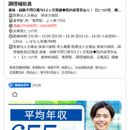
調理補助員
資格・経験不問◎賞与3.2ヶ月実績◆院内保育所あり！【たつの市、精神
科病院、竜野駅、調理補助員、正職員】
医療法人古橋会 揖保川病院
最寄駅 JR「竜野駅」より車で5分
月給179,000円～194,000円
兵庫県たつの市
勤務時間 ①6:30～15:00 ②9:30～18:30 ③10:15～19:30 ※休憩90～
135分、いずれも実働7時間
医療法人古橋会 揖保川病院 求人概要 医療法人古橋会 揖保川病院：調
理補助員/正職員 資格・経験不問◎賞与3.2ヶ月実績◆院内保育所あ
り！【たつの市、精神科病院、竜野駅、調理補助員、正職員】 職種
...
変形労働時間制
車通勤OK
経験不問
残業なし
社会保険完備
賞与あり
交通費支給
昇給あり
賞与年2回あり
託児所あり
正社員