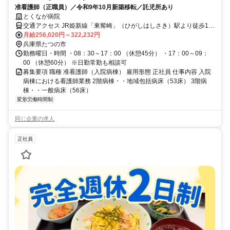
准看護師（正職員）／令和9年10月新築移転／託児所あり
とくなが病院
交通アクセス JR姫新線「東觜崎」（ひがしはしさき）駅より徒歩10
分
月給256,020円～322,232円
兵庫県たつの市
勤務曜日・時間 ・08：30～17：00 （休憩45分） ・17：00～09：
00 （休憩60分） ※日勤常勤も相談可
募集要項 職種 准看護師（入院病棟） 雇用形態 正社員 仕事内容 入院
病棟における看護師業務 2階病棟・・地域包括病床（53床） 3階病
棟・・一般病床（56床）
変形労働時間制
同じ企業の求人
正社員