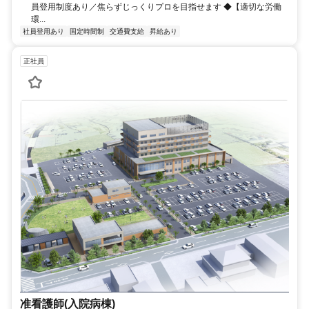
員登用制度あり／焦らずじっくりプロを目指せます ◆【適切な労働
環...
社員登用あり
固定時間制
交通費支給
昇給あり
正社員
准看護師(入院病棟)