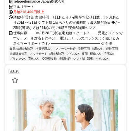
Teleperformance Japan株式会社
フルリモート
月給218,400円以上
勤務時間詳細 実働時間：1日あたり8時間 平均勤務日数：1ヶ月あた
り20日 〜 21日 シフト制 1日あたりの実働時間：最大8時間/日 ◆7～
25時(可能な方は27時)の間で週5日/実働8時間のシフ...
仕事内容 ━━ 📅8月26日(水)在宅勤務スタート！━━ 受電がメインで
すが、メール対応も約半分！ 電話とメールのバランスよく働けるカ
スタマーサポートです♪ ━━━━━━━━━━━━━━ 📋 仕事...
業界未経験者歓迎
社員登用あり
フリーター歓迎
学歴不問
転勤なし
経験不問
未経験者歓迎
フルリモート
経験者歓迎
ネイルOK
夜間
研修あり
在宅OK
ブランクOK
育休あり
交通費支給
長期歓迎
シフト制
深夜
ピアスOK
正社員