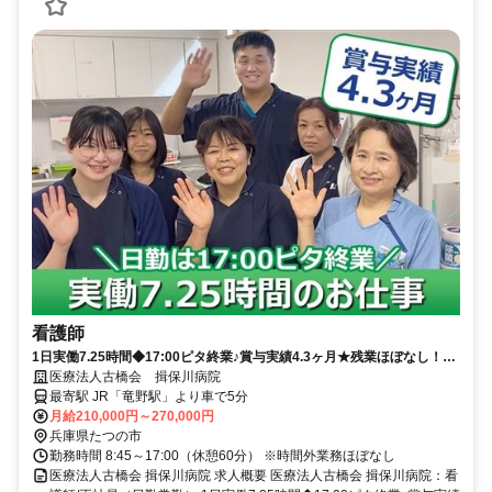
看護師
1日実働7.25時間◆17:00ピタ終業♪賞与実績4.3ヶ月★残業ほぼなし！
【たつの市、精神科病院/病棟、竜野駅、看護師、日勤常勤】
医療法人古橋会 揖保川病院
最寄駅 JR「竜野駅」より車で5分
月給210,000円～270,000円
兵庫県たつの市
勤務時間 8:45～17:00（休憩60分） ※時間外業務ほぼなし
医療法人古橋会 揖保川病院 求人概要 医療法人古橋会 揖保川病院：看