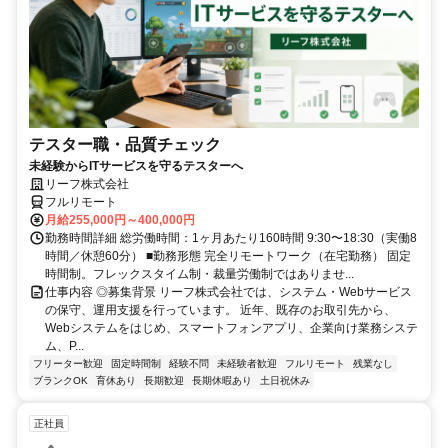
テスター職・品質チェック
未経験からITサービスを守るテスターへ
リーフ株式会社
フルリモート
月給255,000円～400,000円
勤務時間詳細 総労働時間：1ヶ月あたり160時間 9:30〜18:30（実働8
時間／休憩60分） ■勤務形態 完全リモートワーク（在宅勤務） 固定
時間制。フレックスタイム制・裁量労働制ではありませ...
仕事内容 ◎募集背景 リーフ株式会社では、システム・Webサービス
の保守、運用支援を行っています。 近年、既存のお取引先から、
Webシステムをはじめ、スマートフォンアプリ、企業向け業務システ
ム、P...
フリーター歓迎
固定時間制
経験不問
未経験者歓迎
フルリモート
残業なし
ブランクOK
育休あり
長期歓迎
長期休暇あり
土日祝休み
正社員