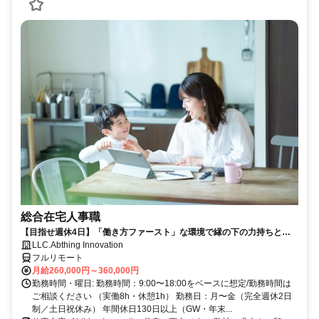
総合在宅人事職
【目指せ週休4日】「働き方ファースト」な環境で縁の下の力持ちとし
て活躍する人事ポジション｜20代30代活躍中
LLC.Abthing Innovation
フルリモート
月給260,000円～360,000円
勤務時間・曜日: 勤務時間：9:00〜18:00をベースに想定/勤務時間は
ご相談ください （実働8h・休憩1h） 勤務日：月〜金（完全週休2日
制／土日祝休み） 年間休日130日以上（GW・年末...