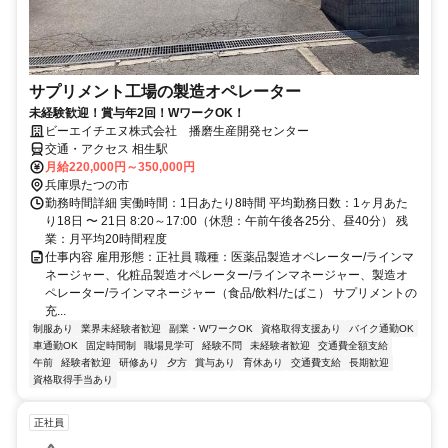
サプリメント工場の製造オペレーター
未経験歓迎！賞与年2回！WワークOK！
ビーエイチエヌ株式会社 播磨生産開発センター
交通・アクセス 相生駅
月給220,000円～350,000円
兵庫県たつの市
勤務時間詳細 実働時間：1日あたり8時間 平均勤務日数：1ヶ月あた
り18日 〜 21日 8:20～17:00（休憩：午前午後各25分、昼40分） 残
業：月平均20時間程度
仕事内容 雇用形態：正社員 職種：医薬品製造オペレーター/ラインマ
ネージャー、化粧品製造オペレーター/ラインマネージャー、製造オ
ペレーター/ラインマネージャー（食品/飲料/たばこ） サプリメントの
充...
制服あり
業界未経験者歓迎
副業・WワークOK
資格取得支援あり
バイク通勤OK
車通勤OK
固定時間制
職場見学可
経験不問
未経験者歓迎
交通費全額支給
午前
経験者歓迎
研修あり
夕方
賞与あり
育休あり
交通費支給
長期歓迎
資格取得手当あり
正社員