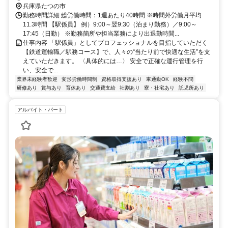
兵庫県たつの市
勤務時間詳細 総労働時間：1週あたり40時間 ※時間外労働月平均
11.3時間 【駅係員】 例）9:00～翌9:30（泊まり勤務）／9:00～
17:45（日勤） ※勤務箇所や担当業務により出退勤時間...
仕事内容 「駅係員」としてプロフェッショナルを目指していただく
【鉄道運輸職／駅務コース】で、人々の“当たり前で快適な生活”を支
えていただきます。 〈具体的には…〉 安全で正確な運行管理を行
い、安全で...
業界未経験者歓迎
変形労働時間制
資格取得支援あり
車通勤OK
経験不問
研修あり
賞与あり
育休あり
交通費支給
社割あり
寮・社宅あり
託児所あり
アルバイト・パート