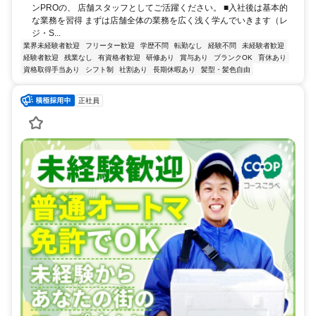
ンPROの、 店舗スタッフとしてご活躍ください。 ■入社後は基本的
な業務を習得 まずは店舗全体の業務を広く浅く学んでいきます（レ
ジ・S...
業界未経験者歓迎
フリーター歓迎
学歴不問
転勤なし
経験不問
未経験者歓迎
経験者歓迎
残業なし
有資格者歓迎
研修あり
賞与あり
ブランクOK
育休あり
資格取得手当あり
シフト制
社割あり
長期休暇あり
髪型・髪色自由
正社員