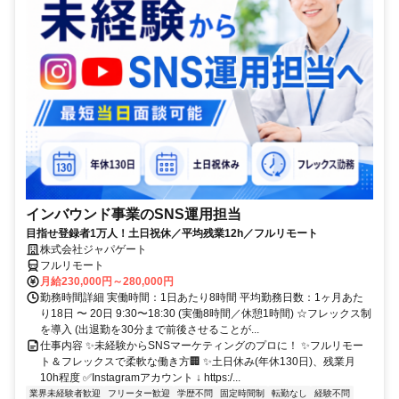
インバウンド事業のSNS運用担当
目指せ登録者1万人！土日祝休／平均残業12h／フルリモート
株式会社ジャパゲート
フルリモート
月給230,000円～280,000円
勤務時間詳細 実働時間：1日あたり8時間 平均勤務日数：1ヶ月あた
り18日 〜 20日 9:30〜18:30 (実働8時間／休憩1時間) ☆フレックス制
を導入 (出退勤を30分まで前後させることが...
仕事内容 ✨未経験からSNSマーケティングのプロに！ ✨フルリモー
ト＆フレックスで柔軟な働き方🏢 ✨土日休み(年休130日)、残業月
10h程度 ✅Instagramアカウント ↓ https:/...
業界未経験者歓迎
フリーター歓迎
学歴不問
固定時間制
転勤なし
経験不問