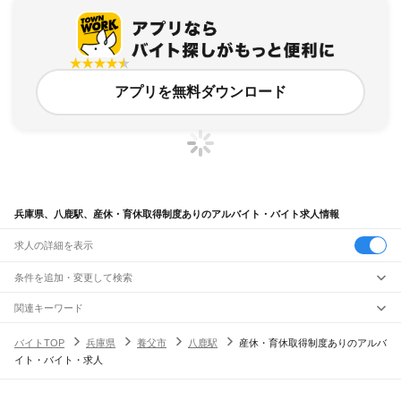
アプリを無料ダウンロード
兵庫県、八鹿駅、産休・育休取得制度ありのアルバイト・バイト求人情報
求人の詳細を表示
条件を追加・変更して検索
市区町村を追加・変更
関連キーワード
完全在宅ワーク 全国
シール貼り 在宅
現在地周辺
ガチャガチャ
犬カフェ
兵庫県
駅を追加・変更
バイトTOP
兵庫県
養父市
八鹿駅
産休・育休取得制度ありのアルバ
兵庫県
すべて
イト・バイト・求人
神戸市
すべて
職種を追加・変更
JR神戸線(大阪～神戸)
東灘区
灘区
兵庫区
長田区
須磨区
垂水区
北区
中央区
西区
尼崎駅
立花駅
甲子園口駅
西宮駅
さくら夙川駅
芦屋駅
甲南山手駅
摂津本山駅
住吉駅
飲食・フードサービス
姫路市
尼崎市
明石市
西宮市
洲本市
芦屋市
伊丹市
相生市
豊岡市
加古川市
赤穂市
特徴を追加・変更
六甲道駅
摩耶駅
灘駅
三ノ宮駅
元町駅
神戸駅