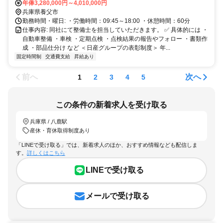
年俸3,280,000円～4,010,000円
兵庫県養父市
勤務時間・曜日: ・労働時間：09:45～18:00 ・休憩時間：60分
仕事内容: 同社にて整備士を担当していただきます。 ✅ 具体的には ・
自動車整備 ・車検 ・定期点検 ・点検結果の報告やフォロー ・書類作
成 ・部品仕分け など ＜日産グループの表彰制度＞ 年...
固定時間制
交通費支給
昇給あり
前へ
次へ
1
2
3
4
5
この条件の新着求人を受け取る
兵庫県 / 八鹿駅
産休・育休取得制度あり
「LINEで受け取る」では、新着求人のほか、おすすめ情報なども配信しま
す。
詳しくはこちら
LINEで受け取る
メールで受け取る