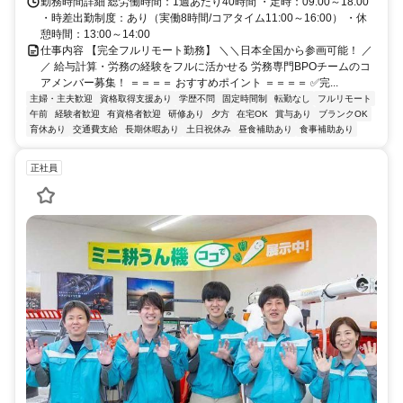
勤務時間詳細 総労働時間：1週あたり40時間 ・定時：09:00～18:00
・時差出勤制度：あり（実働8時間/コアタイム11:00～16:00） ・休
憩時間：13:00～14:00
仕事内容 【完全フルリモート勤務】 ＼＼日本全国から参画可能！ ／
／ 給与計算・労務の経験をフルに活かせる 労務専門BPOチームのコ
アメンバー募集！ ＝＝＝＝ おすすめポイント ＝＝＝＝ ✅完...
主婦・主夫歓迎
資格取得支援あり
学歴不問
固定時間制
転勤なし
フルリモート
午前
経験者歓迎
有資格者歓迎
研修あり
夕方
在宅OK
賞与あり
ブランクOK
育休あり
交通費支給
長期休暇あり
土日祝休み
昼食補助あり
食事補助あり
正社員