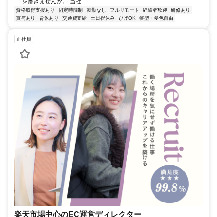
を磨きませんか。 当社...
資格取得支援あり
固定時間制
転勤なし
フルリモート
経験者歓迎
研修あり
賞与あり
育休あり
交通費支給
土日祝休み
ひげOK
髪型・髪色自由
正社員
楽天市場中心のEC運営ディレクター