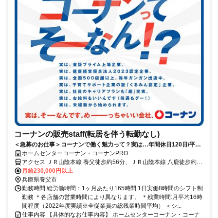
コーナンの販売staff(転居を伴う転勤なし)
＜急募のお仕事＞コーナンで働く魅力って？実は…年間休日120日/平均
残業14時間！
ホームセンターコーナン・コーナンPRO
アクセス ＪＲ山陰本線 養父徒歩約56分、ＪＲ山陰本線 八鹿徒歩約57
分、ＪＲ山陰本線 和田山徒歩約110分 【重要】地域限定職の配属に
月給230,000円以上
ついて：ご自身の自宅から片道90分圏内の店舗へ配属となります。本
兵庫県養父市
求人の勤務地への配属は確約できませんのでご了承ください。
勤務時間 総労働時間：1ヶ月あたり165時間 1日実働8時間のシフト制
勤務 ＊各店舗の営業時間により異なります。 ＊残業時間:月平均16時
間程度（2022年度実績※全従業員の総残業時間平均） ＜シ...
仕事内容 【具体的なお仕事内容】 ホームセンターコーナン・コーナ