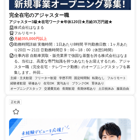
完全在宅のアジャスター職
アジャスター3級★在宅ワーク★年休120日★月給35万円超★
株式会社はなまる
フルリモート
月給355,000円以上
勤務時間詳細 実働時間：1日あたり8時間 平均勤務日数：1ヶ月あた
り20日 〜 21日 ⏰勤務時間⏰ 9：00～18：00（休憩1時間）
仕事内容 自動車買取・販売業界で強固な基盤を誇る株式会社はなま
る。当社は、高度な専門知識を持つあなたをお迎えするため、アジャ
スター職（完全在宅・テレワーク勤務）のオープニングスタッフを募
集します。外回...
主婦・主夫歓迎
フリーター歓迎
学歴不問
固定時間制
転勤なし
フルリモート
経験者歓迎
研修あり
在宅OK
賞与あり
ブランクOK
育休あり
オープニングスタッフ
交通費支給
長期歓迎
長期休暇あり
土日祝休み
服装自由
正社員