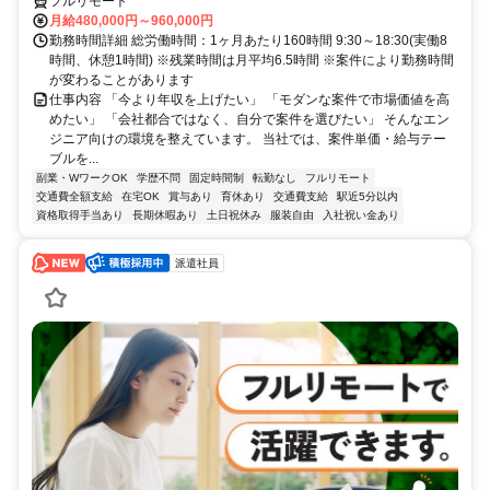
フルリモート
月給480,000円～960,000円
勤務時間詳細 総労働時間：1ヶ月あたり160時間 9:30～18:30(実働8
時間、休憩1時間) ※残業時間は月平均6.5時間 ※案件により勤務時間
が変わることがあります
仕事内容 「今より年収を上げたい」 「モダンな案件で市場価値を高
めたい」 「会社都合ではなく、自分で案件を選びたい」 そんなエン
ジニア向けの環境を整えています。 当社では、案件単価・給与テー
ブルを...
副業・WワークOK
学歴不問
固定時間制
転勤なし
フルリモート
交通費全額支給
在宅OK
賞与あり
育休あり
交通費支給
駅近5分以内
資格取得手当あり
長期休暇あり
土日祝休み
服装自由
入社祝い金あり
派遣社員