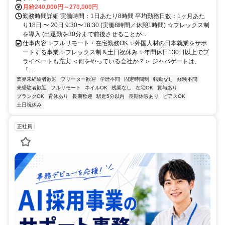
月給240,000円～270,000円
勤務時間詳細 実働時間：1日あたり8時間 平均勤務日数：1ヶ月あた
り18日 〜 20日 9:30〜18:30 (実働8時間／休憩1時間) ☆フレックス制
を導入 (出退勤を30分まで前後させることが...
仕事内容 ✨フルリモート・在宅勤務OK ✨外国人材の日本就業をサポ
ートする事業 ✨フレックス制＆土日祝休み ✨年間休日130日以上でプ
ライベートも充実 ＜何をやっている会社か？＞ ジャパゲートは、
「...
業界未経験者歓迎
フリーター歓迎
学歴不問
固定時間制
転勤なし
経験不問
未経験者歓迎
フルリモート
ネイルOK
残業なし
在宅OK
賞与あり
ブランクOK
育休あり
長期歓迎
駅近5分以内
長期休暇あり
ピアスOK
土日祝休み
正社員