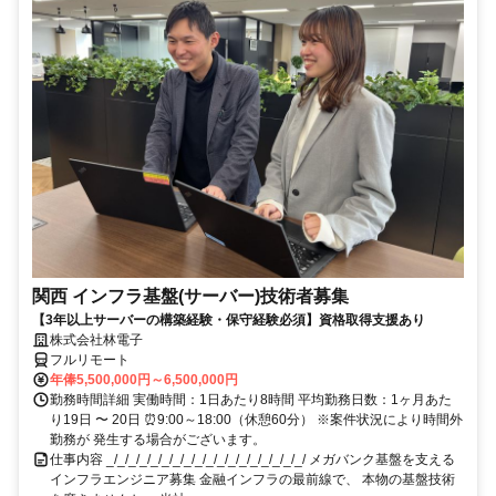
関西 インフラ基盤(サーバー)技術者募集
【3年以上サーバーの構築経験・保守経験必須】資格取得支援あり
株式会社林電子
フルリモート
年俸5,500,000円～6,500,000円
勤務時間詳細 実働時間：1日あたり8時間 平均勤務日数：1ヶ月あた
り19日 〜 20日 ⏰9:00～18:00（休憩60分） ※案件状況により時間外
勤務が 発生する場合がございます。
仕事内容 _/_/_/_/_/_/_/_/_/_/_/_/_/_/_/_/_/_/ メガバンク基盤を支える
インフラエンジニア募集 金融インフラの最前線で、 本物の基盤技術