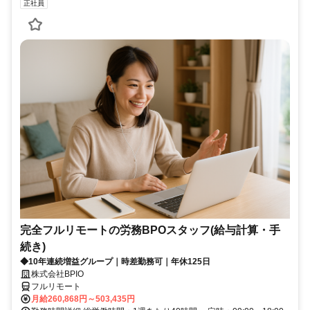
正社員
完全フルリモートの労務BPOスタッフ(給与計算・手
続き)
◆10年連続増益グループ｜時差勤務可｜年休125日
株式会社BPIO
フルリモート
月給260,868円～503,435円