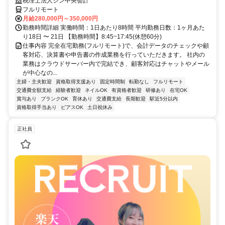
税理士法人シン中央会計
フルリモート
月給280,000円～350,000円
勤務時間詳細 実働時間：1日あたり8時間 平均勤務日数：1ヶ月あた
り18日 〜 21日 【勤務時間】8:45~17:45(休憩60分)
仕事内容 完全在宅勤務(フルリモート)で、会計データのチェックや顧
客対応、決算書や申告書の作成業務を行っていただきます。 社内の
業務はクラウドサーバー内で完結でき、顧客対応はチャットやメール
が中心なの...
主婦・主夫歓迎
資格取得支援あり
固定時間制
転勤なし
フルリモート
交通費全額支給
経験者歓迎
ネイルOK
有資格者歓迎
研修あり
在宅OK
賞与あり
ブランクOK
育休あり
交通費支給
長期歓迎
駅近5分以内
資格取得手当あり
ピアスOK
土日祝休み
正社員