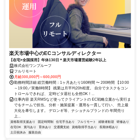
楽天市場中心のECコンサルディレクター
【在宅×全国採用】年休130日＊楽天市場運営経験2年以上
株式会社ワンプルーフ
フルリモート
月給300,000円～600,000円
勤務時間詳細 総労働時間：1ヶ月あたり160時間 〜 200時間 【10:00
～19:00／実働8時間】 残業は月平均20h程度。 自分でタスクをコン
トロールできれば、 定時ピタ退社も全然OK！...
仕事内容 楽天RMSなど使ってクライアントの EC戦略立案から実行ま
でをチームで担当。 分析・施策提案・運用を一貫して行い、 売上最
大化を牽引します。 デロンギ等、ナショナルブランドの 年間売り
上...
資格取得支援あり
固定時間制
住宅手当あり
フルリモート
経験者歓迎
研修あり
在宅OK
賞与あり
育休あり
交通費支給
資格取得手当あり
長期休暇あり
土日祝休み
服装自由