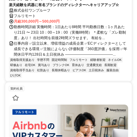
楽天経験を武器に有名ブランドのディレクターへキャリアアップ☆
株式会社ワンプルーフ
フルリモート
月給300,000円～500,000円
勤務時間詳細 実働時間：1日あたり8時間 平均勤務日数：1ヶ月あた
り21日 〜 23日 10：00～19：00（実働8時間） ＊柔軟な「ズレ勤制
度」あり！ 出社時間を前後2時間ズラせます。 有給を...
仕事内容 ✅設立以来、増収増益の成長企業 ✅ECディレクターとして
成長できる環境 ✅主観によらない評価制度「360度評価」を採用 ✅年
間休日平均128日＆土日祝休み ―――――――――――――...
資格取得支援あり
学歴不問
固定時間制
フルリモート
経験者歓迎
ネイルOK
研修あり
在宅OK
賞与あり
ブランクOK
育休あり
交通費支給
長期歓迎
資格取得手当あり
社割あり
長期休暇あり
ピアスOK
土日祝休み
服装自由
ひげOK
契約社員