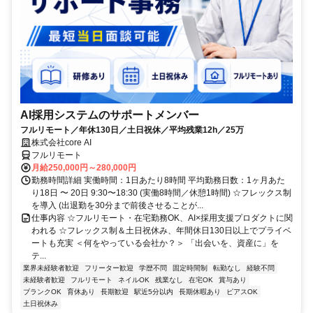
AI採用システムのサポートメンバー
フルリモート／年休130日／土日祝休／平均残業12h／25万
株式会社core AI
フルリモート
月給250,000円～280,000円
勤務時間詳細 実働時間：1日あたり8時間 平均勤務日数：1ヶ月あた
り18日 〜 20日 9:30〜18:30 (実働8時間／休憩1時間) ☆フレックス制
を導入 (出退勤を30分まで前後させることが...
仕事内容 ☆フルリモート・在宅勤務OK、AI×採用支援プロダクトに関
われる ☆フレックス制＆土日祝休み、年間休日130日以上でプライベ
ートも充実 ＜何をやっている会社か？＞ 「出会いを、資産に」を
テ...
業界未経験者歓迎
フリーター歓迎
学歴不問
固定時間制
転勤なし
経験不問
未経験者歓迎
フルリモート
ネイルOK
残業なし
在宅OK
賞与あり
ブランクOK
育休あり
長期歓迎
駅近5分以内
長期休暇あり
ピアスOK
土日祝休み