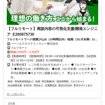
【フルリモート】商談内容の可視化支援/開発エンジニ
ア_E260875730
フルリモートワーク/残業少なめ（10時間以内）/短期（3か月未満）のお
仕事/大手SI企業勤務/今までのご経験を活かして、更なるキャリアアップ
パーソルクロステクノロジー株式会社
を目指せます
フルリモート
時給3,000円～3,300円
【勤務時間】 【勤務時間】09:00〜18:00(実働時間08時間) 【休憩時
間】12:00〜13:00 【残業】月10時間程度
【仕事内容】 ＼この求人のおすすめポイント／ ◆フルリモートワー
ク ◆残業少なめ（10時間以内） ◆短期（3か月未満）のお仕事 ◆大
手SI企業勤務 ◆今までのご経験を活かして、更なるキャリアアップを
目...
産休・育休取得実績あり
短期
即日勤務OK
固定時間制
フルリモート
社会保険完備
在宅OK
育休あり
交通費支給
駅近5分以内
育児サポートあり
同じ企業の求人
正社員