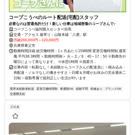
コープこうべのルート配送(宅配)スタッフ
必要なのは普通免許だけ！新しい仕事は地域密着のコープさんで♪
コープこうべ協同購入センター但馬
交通・アクセス 最寄り：山陰本線「八鹿」駅
月給260,000円～320,000円
兵庫県養父市
勤務時間詳細 総労働時間：1ヶ月あたり159時間 変形労働時間制 週実
働 平均38.3時間 ＜勤務時間例＞ 火～土／8：40～17：50 ※勤務先や
曜日によって異なります。 ※休憩1時間 ※残業月...
仕事内容 ✨転勤なし！未経験からコープさんの配達員に ✨積み込み・
再配達・ノルマなしの働きやすさ ✨日曜＆月曜がお休みの完全週休二
日制 ✨昼勤専属で規則正しい生活が叶います
――――――――――――...
業界未経験者歓迎
変形労働時間制
車通勤OK
経験不問
研修あり
ブランクOK
交通費支給
正社員