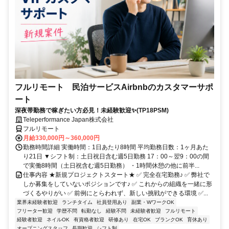
フルリモート 民泊サービスAirbnbのカスタマーサポ
ート
深夜帯勤務で稼ぎたい方必見！未経験歓迎✨(TP18PSM)
Teleperformance Japan株式会社
フルリモート
月給330,000円～360,000円
勤務時間詳細 実働時間：1日あたり8時間 平均勤務日数：1ヶ月あた
り21日 ▼シフト制：土日祝日含む週5日勤務 17：00～翌9：00の間
で実働8時間（土日祝含む週5日勤務） ・1時間休憩の他に前半...
仕事内容 ★新規プロジェクトスタート★ ✅ 完全在宅勤務♪ ✅ 弊社で
しか募集をしていないポジションです♪ ✅ これからの組織を一緒に形
づくるやりがい ✅ 前例にとらわれず、新しい挑戦ができる環境 ✅...
業界未経験者歓迎
ランチタイム
社員登用あり
副業・WワークOK
フリーター歓迎
学歴不問
転勤なし
経験不問
未経験者歓迎
フルリモート
経験者歓迎
ネイルOK
有資格者歓迎
研修あり
在宅OK
ブランクOK
育休あり
オープニングスタッフ
長期歓迎
シフト制