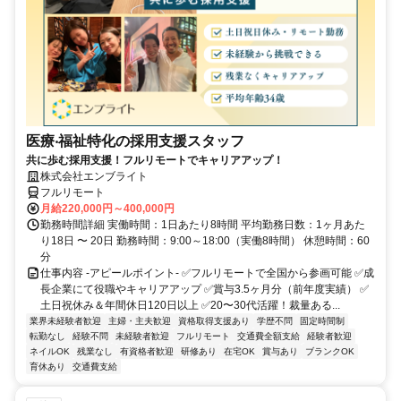
医療‧福祉特化の採用支援スタッフ
共に歩む採用支援！フルリモートでキャリアアップ！
株式会社エンブライト
フルリモート
月給220,000円～400,000円
勤務時間詳細 実働時間：1日あたり8時間 平均勤務日数：1ヶ月あた
り18日 〜 20日 勤務時間：9:00～18:00（実働8時間） 休憩時間：60
分
仕事内容 -アピールポイント- ✅フルリモートで全国から参画可能 ✅成
長企業にて役職やキャリアアップ ✅賞与3.5ヶ月分（前年度実績） ✅
土日祝休み＆年間休日120日以上 ✅20〜30代活躍！裁量ある...
業界未経験者歓迎
主婦・主夫歓迎
資格取得支援あり
学歴不問
固定時間制
転勤なし
経験不問
未経験者歓迎
フルリモート
交通費全額支給
経験者歓迎
ネイルOK
残業なし
有資格者歓迎
研修あり
在宅OK
賞与あり
ブランクOK
育休あり
交通費支給