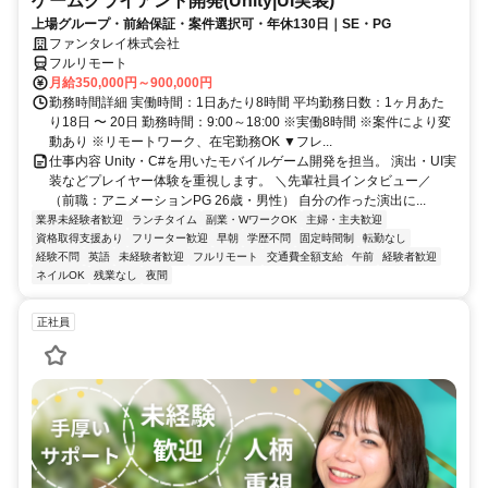
ゲームクライアント開発(Unity|UI実装)
上場グループ・前給保証・案件選択可・年休130日｜SE・PG
ファンタレイ株式会社
フルリモート
月給350,000円～900,000円
勤務時間詳細 実働時間：1日あたり8時間 平均勤務日数：1ヶ月あた
り18日 〜 20日 勤務時間：9:00～18:00 ※実働8時間 ※案件により変
動あり ※リモートワーク、在宅勤務OK ▼フレ...
仕事内容 Unity・C#を用いたモバイルゲーム開発を担当。 演出・UI実
装などプレイヤー体験を重視します。 ＼先輩社員インタビュー／
（前職：アニメーションPG 26歳・男性） 自分の作った演出に...
業界未経験者歓迎
ランチタイム
副業・WワークOK
主婦・主夫歓迎
資格取得支援あり
フリーター歓迎
早朝
学歴不問
固定時間制
転勤なし
経験不問
英語
未経験者歓迎
フルリモート
交通費全額支給
午前
経験者歓迎
ネイルOK
残業なし
夜間
正社員