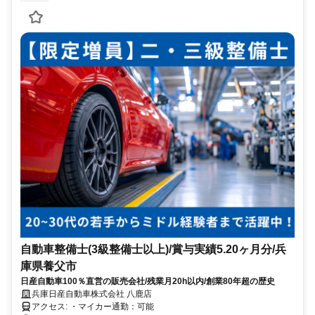
自動車整備士(3級整備士以上)/賞与実績5.20ヶ月分/兵
庫県養父市
日産自動車100％直営の販売会社/残業月20h以内/創業80年超の歴史
兵庫日産自動車株式会社 八鹿店
アクセス: ・マイカー通勤：可能