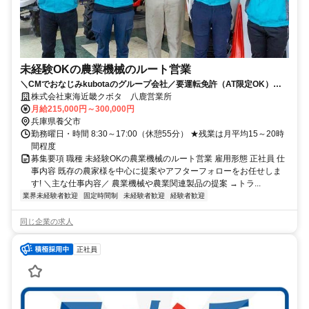
未経験OKの農業機械のルート営業
＼CMでおなじみkubotaのグループ会社／要運転免許（AT限定OK）テ
レアポ＆飛び込み一切ナシ！
株式会社東海近畿クボタ 八鹿営業所
月給215,000円～300,000円
兵庫県養父市
勤務曜日・時間 8:30～17:00（休憩55分） ★残業は月平均15～20時
間程度
募集要項 職種 未経験OKの農業機械のルート営業 雇用形態 正社員 仕
事内容 既存の農家様を中心に提案やアフターフォローをお任せしま
す! ＼主な仕事内容／ 農業機械や農業関連製品の提案 →トラ...
業界未経験者歓迎
固定時間制
未経験者歓迎
経験者歓迎
同じ企業の求人
正社員