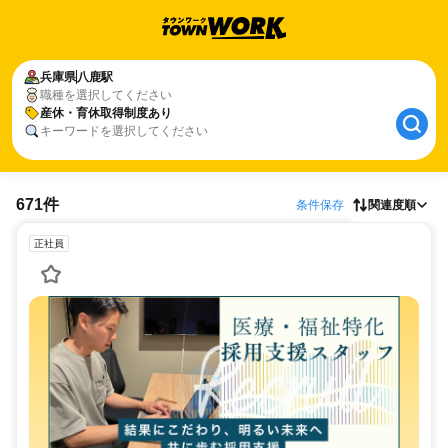
兵庫県
八鹿駅
職種を選択してください
産休・育休取得制度あり
キーワードを選択してください
671件
条件保存
関連度順
正社員