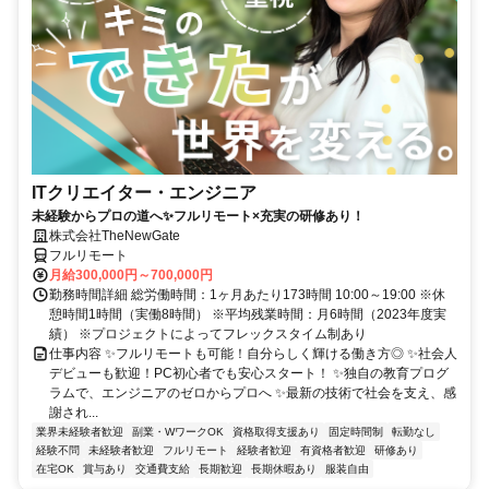
ITクリエイター・エンジニア
未経験からプロの道へ✨フルリモート×充実の研修あり！
株式会社TheNewGate
フルリモート
月給300,000円～700,000円
勤務時間詳細 総労働時間：1ヶ月あたり173時間 10:00～19:00 ※休
憩時間1時間（実働8時間） ※平均残業時間：月6時間（2023年度実
績） ※プロジェクトによってフレックスタイム制あり
仕事内容 ✨フルリモートも可能！自分らしく輝ける働き方◎ ✨社会人
デビューも歓迎！PC初心者でも安心スタート！ ✨独自の教育プログ
ラムで、エンジニアのゼロからプロへ ✨最新の技術で社会を支え、感
謝され...
業界未経験者歓迎
副業・WワークOK
資格取得支援あり
固定時間制
転勤なし
経験不問
未経験者歓迎
フルリモート
経験者歓迎
有資格者歓迎
研修あり
在宅OK
賞与あり
交通費支給
長期歓迎
長期休暇あり
服装自由