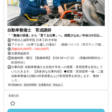
自動車整備士 育成講師
「「整備の現場」から「育てる仕事」へ。残業少なめ／年休120日以上
／賞与年3回
学校法人誠和学院 日本工科大学校
アクセス: 《お車でお越しの場合》 ・姫路バイパス（市川ランプ/姫路
南ランプ）より車でアクセス可 《JRでお越しの場合》 JR姫路駅南口
月給220,000円～350,500円
「神姫バス」→兼田バス停 徒歩10分 《山陽電鉄でお越しの場合》 山
兵庫県姫路市
陽電鉄 妻鹿駅から徒歩15分
勤務時間・曜日: 【勤務時間】 ⏰08:30〜17:15 （実働8時間00分／
休憩45分）
仕事内容: 自動車整備士を目指す学生への授業・実習指導を担当して
いただきます。 【具体的な仕事内容】 ◆授業・実習指導 一級・二級
自動車整備士試験の対策授業および実習指導を担当します。 教材・
シラ...
即日勤務OK
固定時間制
交通費支給
昇給あり
派遣社員