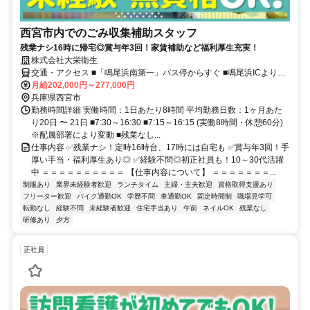
西宮市内でのごみ収集補助スタッフ
残業ナシ16時に帰宅◎賞与年3回！家賃補助など福利厚生充実！
株式会社大栄衛生
交通・アクセス ■「鳴尾浜南第一」バス停からすぐ ■鳴尾浜ICより車
で３分 ※マイカー・バイク通勤OK
月給202,000円～277,000円
兵庫県西宮市
勤務時間詳細 実働時間：1日あたり8時間 平均勤務日数：1ヶ月あた
り20日 〜 21日 ■7:30～16:30 ■7:15～16:15 (実働8時間・休憩60分)
※配属部署により変動 ■残業なし...
仕事内容 ✅残業ナシ！定時16時台、17時には自宅も ✅賞与年3回！手
厚い手当・福利厚生あり◎ ✅経験不問◎初正社員も！10～30代活躍
中 ＝＝＝＝＝＝＝＝＝＝ 【仕事内容について】 ＝＝＝＝＝＝＝...
制服あり
業界未経験者歓迎
ランチタイム
主婦・主夫歓迎
資格取得支援あり
フリーター歓迎
バイク通勤OK
学歴不問
車通勤OK
固定時間制
職場見学可
転勤なし
経験不問
未経験者歓迎
住宅手当あり
午前
ネイルOK
残業なし
研修あり
夕方
正社員