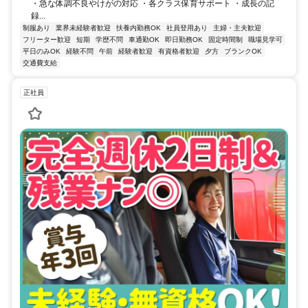
・急な体調不良やけがの対応 ・各クラス保育サポート ・成長の記
録...
制服あり
業界未経験者歓迎
扶養内勤務OK
社員登用あり
主婦・主夫歓迎
フリーター歓迎
短期
学歴不問
車通勤OK
即日勤務OK
固定時間制
職場見学可
平日のみOK
経験不問
午前
経験者歓迎
有資格者歓迎
夕方
ブランクOK
交通費支給
正社員