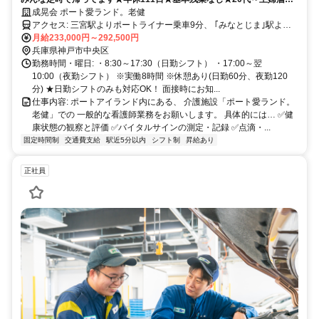
で活躍中★
成晃会 ポート愛ランド。老健
アクセス: 三宮駅よりポートライナー乗車9分、 ｢みなとじま｣駅より
徒歩1分(ほぼ直結) ※マイカー通勤OK
月給233,000円～292,500円
兵庫県神戸市中央区
勤務時間・曜日: ・8:30～17:30（日勤シフト） ・17:00～翌
10:00（夜勤シフト） ※実働8時間 ※休憩あり(日勤60分、夜勤120
分) ★日勤シフトのみも対応OK！ 面接時にお知...
仕事内容: ポートアイランド内にある、 介護施設「ポート愛ランド。
老健」での 一般的な看護師業務をお願いします。 具体的には… ✅️健
康状態の観察と評価 ✅️バイタルサインの測定・記録 ✅️点滴・...
固定時間制
交通費支給
駅近5分以内
シフト制
昇給あり
正社員