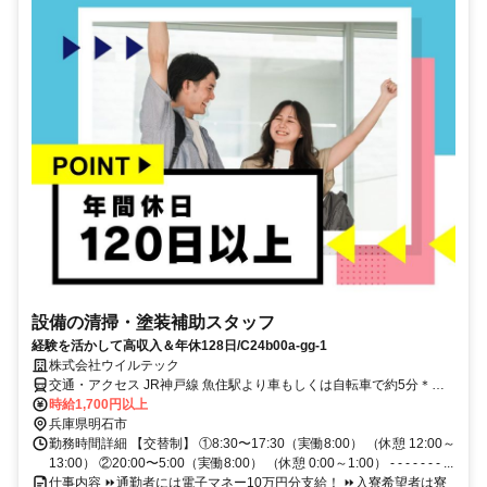
設備の清掃・塗装補助スタッフ
経験を活かして高収入＆年休128日/C24b00a-gg-1
株式会社ウイルテック
交通・アクセス JR神戸線 魚住駅より車もしくは自転車で約5分＊車/
バイク/電車/バス/自転車/徒歩通勤OK（JR魚住駅と山陽電車東二見駅
時給1,700円以上
より送迎バスあり）
兵庫県明石市
勤務時間詳細 【交替制】 ①8:30〜17:30（実働8:00） （休憩 12:00～
13:00） ②20:00〜5:00（実働8:00） （休憩 0:00～1:00） - - - - - - - ...
仕事内容 ⏩通勤者には電子マネー10万円分支給！ ⏩入寮希望者は寮