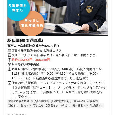
駅係員(鉄道運輸職)
高卒以上◎未経験◎賞与年5.42ヶ月！
西日本旅客鉄道株式会社/近畿エリア
交通・アクセス 当社事業エリア内の各支社・駅・車両所など
月給222,662円～395,780円
兵庫県神戸市中央区
勤務時間詳細 総労働時間：1週あたり40時間 ※時間外労働月平均
11.3時間 【駅係員】 例）9:00～翌9:30（泊まり勤務）／9:00～
17:45（日勤） ※勤務箇所や担当業務により出退勤時間...
仕事内容 「駅係員」としてプロフェッショナルを目指していただく
【鉄道運輸職／駅務コース】で、人々の“当たり前で快適な生活”を支
えていただきます。 〈具体的には…〉 安全で正確な運行管理を行
い、安全で...
業界未経験者歓迎
変形労働時間制
資格取得支援あり
車通勤OK
経験不問
研修あり
賞与あり
育休あり
交通費支給
社割あり
寮・社宅あり
託児所あり