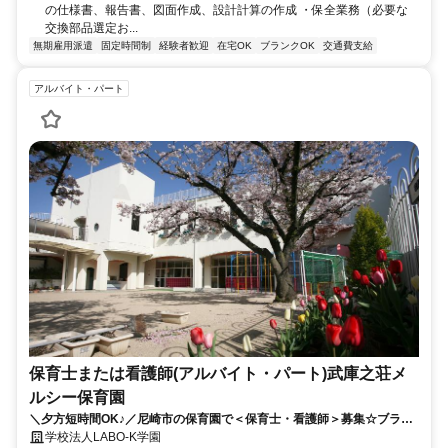
の仕様書、報告書、図⾯作成、設計計算の作成 ・保全業務（必要な
交換部品選定お...
無期雇用派遣
固定時間制
経験者歓迎
在宅OK
ブランクOK
交通費支給
アルバイト・パート
保育士または看護師(アルバイト・パート)武庫之荘メ
ルシー保育園
＼夕方短時間OK♪／尼崎市の保育園で＜保育士・看護師＞募集☆ブラン
クOK！20〜50代しゅふ活躍中
学校法人LABO-K学園