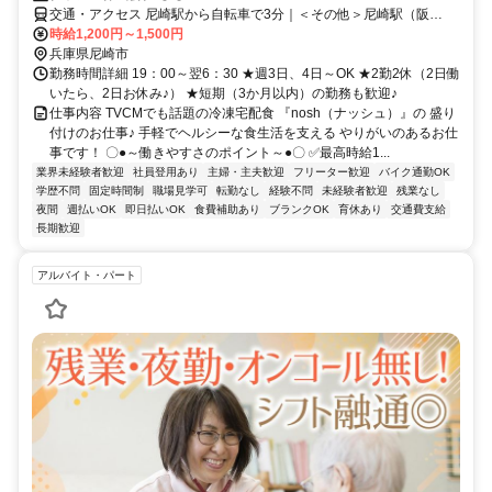
交通・アクセス 尼崎駅から自転車で3分｜＜その他＞尼崎駅（阪
神）・JR塚口駅・JR立花駅からは自転車で10分
時給1,200円～1,500円
兵庫県尼崎市
勤務時間詳細 19：00～翌6：30 ★週3日、4日～OK ★2勤2休（2日働
いたら、2日お休み♪） ★短期（3か月以内）の勤務も歓迎♪
仕事内容 TVCMでも話題の冷凍宅配食 『nosh（ナッシュ）』の 盛り
付けのお仕事♪ 手軽でヘルシーな食生活を支える やりがいのあるお仕
事です！ 〇●～働きやすさのポイント～●〇 ✅️最高時給1...
業界未経験者歓迎
社員登用あり
主婦・主夫歓迎
フリーター歓迎
バイク通勤OK
学歴不問
固定時間制
職場見学可
転勤なし
経験不問
未経験者歓迎
残業なし
夜間
週払いOK
即日払いOK
食費補助あり
ブランクOK
育休あり
交通費支給
長期歓迎
アルバイト・パート