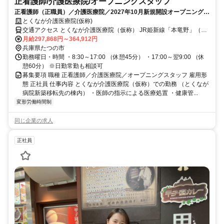
正看護師/介護医療院/オープニングスタッフ
正看護師（正職員）／介護医療院／2027年10月新規開設オープニング募
集
とくなが介護医療院(仮称)
交通アクセス とくなが介護医療院（仮称） JR姫新線「本竜野」（ほ
んたつの）駅より徒歩10分 とくなが病院 JR姫新線「東觜崎」（ひが
月給297,868円～364,912円
しはしざき）駅より徒歩１０分
兵庫県たつの市
勤務曜日・時間 ・8:30～17:00 （休憩45分） ・17:00～翌9:00 （休
憩60分） ※日勤常勤も相談可
募集要項 職種 正看護師／介護医療院／オープニングスタッフ 雇用形
態 正社員 仕事内容 とくなが介護医療院（仮称）での勤務 （とくなが
病院新築移転先の棟内） ・医師の指示による医療処置 ・健康管...
変形労働時間制
同じ企業の求人
正社員