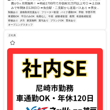
費が3ヶ月間無料！ ⏩時給1700円で月収例31万円以上可◎ ⏩土日休
みで年間休日128日◎ ⏩魚住駅・二見駅から送迎バスあり ⏩男女...
制服あり
資格取得支援あり
フリーター歓迎
バイク通勤OK
早朝
学歴不問
車通勤OK
平日のみOK
転勤なし
午前
経験者歓迎
夜間
有資格者歓迎
研修あり
夕方
家賃無料
賞与あり
ブランクOK
育休あり
オープニングスタッフ
正社員