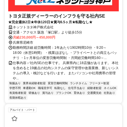
トヨタ正規ディーラーのインフラを守る社内SE
★完全週休2日★年休120日★賞与6.5ヶ月★転勤なし★
ネッツトヨタ神戸株式会社
交通・アクセス 阪急「塚口駅」より徒歩15分
月給230,000円～450,000円
兵庫県尼崎市
勤務時間詳細 総労働時間：1年あたり1902時間10分 ・9:20～
18:00（休憩1時間） ・残業ほぼなし ・プライベートとの両立もバッ
チリ ・1ヶ月単位の変形労働時間制 ・月間総労働時間160～...
仕事内容 ✅社内SEの仕事です。 兵庫県内に18店舗があります。 本社
を含めると19拠点の社内システムの保守管理や改善業務、新しいシス
テムの導入・検討などを行います。 またパソコンや社用携帯の管理
や...
制服あり
業界未経験者歓迎
変形労働時間制
ランチタイム
フリーター歓迎
学歴不問
車通勤OK
職場見学可
転勤なし
住宅手当あり
経験者歓迎
ネイルOK
有資格者歓迎
研修あり
賞与あり
ブランクOK
育休あり
交通費支給
社割あり
長期休暇あり
アルバイト・パート