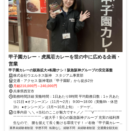
甲子園カレー・虎風荘カレーを世の中に広める企画・
営業
甲子園カレーの販路拡大⭐転勤ナシ！阪急阪神グループの安定基盤
株式会社ウエルネス阪神 スタジアム事業部
交通・アクセス 阪神電鉄「甲子園駅」から徒歩2分
月給210,000円～240,000円
兵庫県西宮市
勤務時間詳細 実働時間：1日あたり8時間 平均勤務日数：1ヶ月あた
り21日 ●オフシーズン（11月〜2月） 9:00〜18:00（実働8h・休憩
1h） ●オンシーズン（3月〜10月上旬） ・デーゲ...
仕事内容 ＼＼ ⭐当社のここが魅力です⭐ ／／ ￣￣V￣￣￣￣￣￣￣￣
￣￣￣￣￣￣￣￣ ✅超大手！安心の阪急阪神グループ 充実の福利厚
生なので、 腰を据えて長く働ける環境です！ ✅名物「甲子園カレー...
業界未経験者歓迎
学歴不問
転勤なし
経験不問
未経験者歓迎
交通費全額支給