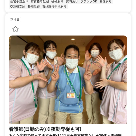
住宅手当あり
有資格者歓迎
研修あり
賞与あり
ブランクOK
育休あり
交通費支給
長期歓迎
資格取得手当あり
正社員
看護師(日勤のみ)※夜勤専従も可!
みんな定時で帰ってます★年休111日★基本残業なし★20代～主婦層ま