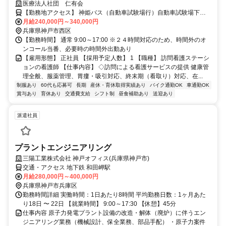
医療法人社団 仁有会
で共に働きませんか！？ ※50歳～のベテラン職員活躍中！
【勤務地アクセス】 神姫バス（自動車試験場行）自動車試験場下車
徒歩7分 ★明石駅より送迎バスあり♪
月給240,000円～340,000円
兵庫県神戸市西区
【勤務時間】 通常 9:00～17:00 ※２４時間対応のため、時間外のオ
ンコール当番、必要時の時間外出動あり
【雇用形態】 正社員 【採用予定人数】 1 【職種】 訪問看護ステーシ
ョンの看護師 【仕事内容】 ◇訪問による看護サービスの提供 健康管
理全般、服薬管理、胃瘻・吸引対応、終末期（看取り）対応、在...
制服あり
60代も応募可
長期
産休・育休取得実績あり
バイク通勤OK
車通勤OK
賞与あり
育休あり
交通費支給
シフト制
昼食補助あり
送迎あり
派遣社員
プラントエンジニアリング
三陽工業株式会社 神戸オフィス(兵庫県神戸市)
交通・アクセス 地下鉄 和田岬駅
月給280,000円～400,000円
兵庫県神戸市兵庫区
勤務時間詳細 実働時間：1日あたり8時間 平均勤務日数：1ヶ月あた
り18日 〜 22日 【就業時間】 9:00～17:30 【休憩】45分
仕事内容 原子力発電プラント設備の改造・解体（廃炉）に伴うエン
ジニアリング業務（機械設計、保全業務、部品手配） ・原⼦⼒案件