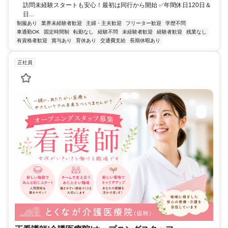
訪問未経験スタートも安心！最初は同行から開始 ✅年間休日120日＆
日...
制服あり
業界未経験者歓迎
主婦・主夫歓迎
フリーター歓迎
学歴不問
車通勤OK
固定時間制
転勤なし
経験不問
未経験者歓迎
経験者歓迎
残業なし
有資格者歓迎
賞与あり
育休あり
交通費支給
長期休暇あり
正社員