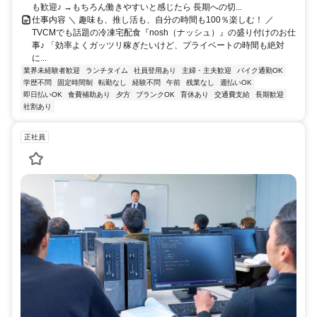
も歓迎♪ →もちろん働きやすいと感じたら 長期への切...
仕事内容 ＼ 趣味も、推し活も、自分の時間も100％楽しむ！ ／
TVCMでも話題の冷凍宅配食『nosh（ナッシュ）』の盛り付けのお仕
事♪ 「効率よくガッツリ稼ぎたいけど、プライベートの時間も絶対
に...
業界未経験者歓迎
ランチタイム
社員登用あり
主婦・主夫歓迎
バイク通勤OK
学歴不問
固定時間制
転勤なし
経験不問
午前
残業なし
週払いOK
即日払いOK
食費補助あり
夕方
ブランクOK
育休あり
交通費支給
長期歓迎
社割あり
正社員