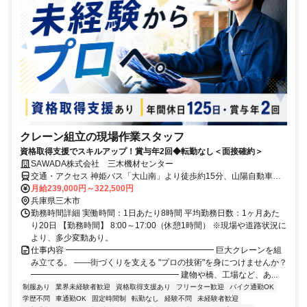
クレーン組立の現場作業スタッフ
資格取得支援でスキルアップ！賞与年2回◆転勤なし＜面接確約＞
SAWADA株式会社 三木機材センター
交通・アクセス 神姫バス「大山南」より徒歩約15分、山陽自動車道
「三木小野IC」より車で約5分
月給239,000円～322,500円
兵庫県三木市
勤務時間詳細 実働時間：1日あたり8時間 平均勤務日数：1ヶ月あた
り20日 【勤務時間】 8:00～17:00（休憩1時間） ※現場や道路状況に
より、多少変動あり。
仕事内容 ━━━━━━━━━━━━━━━━━━ 巨大クレーンを組
み立てる。 ――街づくりを支える "プロの技術"を身につけませんか？
━━━━━━━━━━━━━━━━━━ 建物や橋、工場など、あ...
制服あり
業界未経験者歓迎
資格取得支援あり
フリーター歓迎
バイク通勤OK
学歴不問
車通勤OK
固定時間制
転勤なし
経験不問
未経験者歓迎