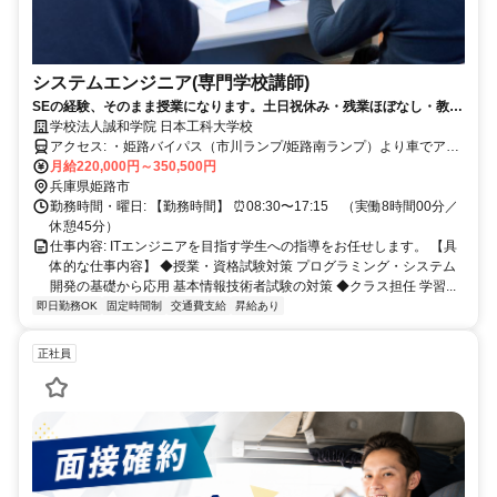
システムエンジニア(専門学校講師)
SEの経験、そのまま授業になります。土日祝休み・残業ほぼなし・教員
免許不要。
学校法人誠和学院 日本工科大学校
アクセス: ・姫路バイパス（市川ランプ/姫路南ランプ）より車でアク
セス可 《JRでお越しの場合》 JR姫路駅南口「神姫バス」→兼田バス
月給220,000円～350,500円
停徒歩10分 《山陽電鉄でお越しの場合》 山陽電鉄 妻鹿駅から徒歩15
兵庫県姫路市
分
勤務時間・曜日: 【勤務時間】 ⏰08:30〜17:15 （実働8時間00分／
休憩45分）
仕事内容: ITエンジニアを目指す学生への指導をお任せします。 【具
体的な仕事内容】 ◆授業・資格試験対策 プログラミング・システム
開発の基礎から応用 基本情報技術者試験の対策 ◆クラス担任 学習...
即日勤務OK
固定時間制
交通費支給
昇給あり
正社員