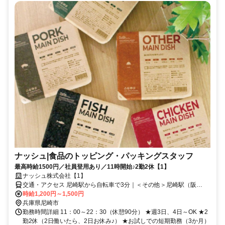
ナッシュ|食品のトッピング・パッキングスタッフ
最高時給1500円／社員登用あり／11時開始♪2勤2休【1】
ナッシュ株式会社【1】
交通・アクセス 尼崎駅から自転車で3分｜＜その他＞尼崎駅（阪
神）・JR塚口駅・JR立花駅からは自転車で10分
時給1,200円～1,500円
兵庫県尼崎市
勤務時間詳細 11：00～22：30（休憩90分） ★週3日、4日～OK ★2
勤2休（2日働いたら、2日お休み♪） ★お試しでの短期勤務（3か月）