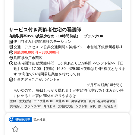
サービス付き高齢者住宅の看護師
有給取得率95%♪残業少なめ（10時間前後）！ブランクOK
伊川谷すみれ訪問看護ステーション
交通・アクセス ＜公共交通機関＞神姫バス：市営地下鉄伊川谷駅/JR
明石駅〜57系統『池上2丁目』下車すぐ。そのほか『上脇』下車〜徒
月給300,000円～330,000円
歩6分など14.57.66.68系統のご利用が可能。 ＜車・バイク＞①三宮
兵庫県神戸市西区
方面から…第二神明道路「大蔵谷インター」から7分、②姫路方面か
勤務時間詳細 総労働時間：1ヶ月あたり159時間 <<シフト制>> 【日
ら…第二神明道路「大蔵谷インター」から7分/第二神明道路「伊川谷
勤】8:30～17:00 【夜勤】16:30～翌9:00 ⭐夜勤は月4回程度となりま
インター」から7分、③学園都市駅から10分
す サ高住で24時間常駐業務を行なってお...
仕事内容 ⭐ここがポイント⭐
―――――――――――――――――――― ✅月平均残業10時間く
らいなので、 毎日しっかり帰れる！ ✅有給消化率95%！休みたい時
に休める！ ✅育休/産休の取りやすさは...
主婦・主夫歓迎
バイク通勤OK
車通勤OK
経験者歓迎
夜間
有資格者歓迎
賞与あり
ブランクOK
育休あり
交通費支給
シフト制
深夜
寮・社宅あり
契約社員