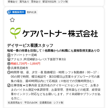
研修あり
賞与あり
育休あり
駅近5分以内
シフト制
契約社員
デイサービス看護スタッフ
地域一番の待遇を目指して！他業種からの転職にも資格取得支援あり◎
ケアパートナー尼崎
アクセス JR尼崎駅からバス下坂部下車3分
時給1,726円～1,884円
兵庫県尼崎市
時間帯 朝、昼、夕方・夜 勤務曜日・時間 シフト制勤務8：00～17：
00の間で時間、曜日相談可・第3日曜日は営業※ダブルワーク可の募
集の場合、週40時間以内にて応相談（※他社での労働時間含む）
仕事情報 ● 仕事内容 定員35名のデイサービスセンターにて、お客さ
まのバイタル測定や体調管理、お薬管理、塗布薬などの処置、経管栄
養やインスリン対応などをお願いします。デイ未経験やブランクがあ
る方に...
社員登用あり
平日のみOK
交通費支給
シフト制