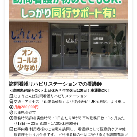
訪問看護リハビリステーションでの看護師
＜訪問未経験もOK＞土日休み＊年間休日120日！車通勤OK！
じょうとんば訪問看護リハビリステーション
交通・アクセス 『山陽高砂駅』より徒歩9分/『JR宝殿駅』より車で
13分/加古川駅より車で15分
月給280,000円
兵庫県高砂市
勤務時間詳細 実働時間：1日あたり8時間 平均勤務日数：1ヶ月あた
り18日 〜 23日 8:30～17:30(休憩60分)
仕事内容 利用者様のご自宅を訪問し、 看護師として医療的ケアや健
康管理を行うお仕事です。 ✅利用者様の生活に寄り添える訪問看護 ✅