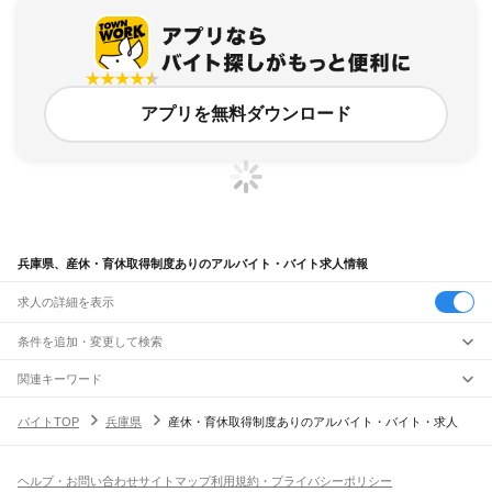
アプリを無料ダウンロード
兵庫県、産休・育休取得制度ありのアルバイト・バイト求人情報
求人の詳細を表示
条件を追加・変更して検索
市区町村を追加・変更
関連キーワード
兵庫県 神戸市 産休・育休取得制度あり 正社員 美容
兵庫県
駅を追加・変更
バイトTOP
兵庫県
産休・育休取得制度ありのアルバイト・バイト・求人
兵庫県 西宮市 産休・育休取得制度あり クリニック
兵庫県 育休
兵庫県
すべて
兵庫県 神戸市 中央区 育休有り
育休産休制度あり
神戸市
すべて
職種を追加・変更
JR神戸線(大阪～神戸)
東灘区
灘区
兵庫区
長田区
須磨区
垂水区
北区
中央区
西区
尼崎駅
立花駅
甲子園口駅
西宮駅
さくら夙川駅
芦屋駅
甲南山手駅
摂津本山駅
住吉駅
飲食・フードサービス
ヘルプ・お問い合わせ
サイトマップ
利用規約・プライバシーポリシー
姫路市
尼崎市
明石市
西宮市
洲本市
芦屋市
伊丹市
相生市
豊岡市
加古川市
赤穂市
特徴を追加・変更