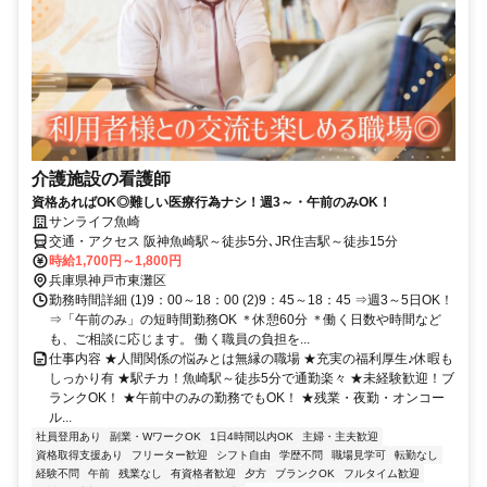
介護施設の看護師
資格あればOK◎難しい医療行為ナシ！週3～・午前のみOK！
サンライフ魚崎
交通・アクセス 阪神魚崎駅～徒歩5分､JR住吉駅～徒歩15分
時給1,700円～1,800円
兵庫県神戸市東灘区
勤務時間詳細 (1)9：00～18：00 (2)9：45～18：45 ⇒週3～5日OK！
⇒「午前のみ」の短時間勤務OK ＊休憩60分 ＊働く日数や時間など
も、ご相談に応じます。 働く職員の負担を...
仕事内容 ★人間関係の悩みとは無縁の職場 ★充実の福利厚生♪休暇も
しっかり有 ★駅チカ！魚崎駅～徒歩5分で通勤楽々 ★未経験歓迎！ブ
ランクOK！ ★午前中のみの勤務でもOK！ ★残業・夜勤・オンコー
ル...
社員登用あり
副業・WワークOK
1日4時間以内OK
主婦・主夫歓迎
資格取得支援あり
フリーター歓迎
シフト自由
学歴不問
職場見学可
転勤なし
経験不問
午前
残業なし
有資格者歓迎
夕方
ブランクOK
フルタイム歓迎