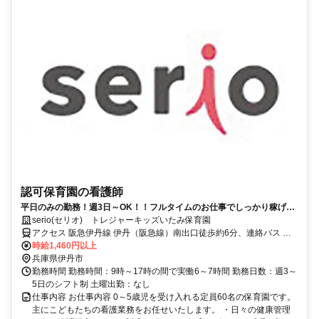
認可保育園の看護師
平日のみの勤務！週3日～OK！！フルタイムのお仕事でしっかり稼げま
す◎資格・経験が活かせるお仕事★
serio(セリオ) トレジャーキッズいたみ保育園
アクセス 阪急伊丹線 伊丹（阪急線）南出口徒歩約6分、連絡バス 伊
丹（阪急線）南出口徒歩約6分、阪急伊丹線 新伊丹西改札口徒歩約8
時給1,460円以上
分 車通勤可（駐車場代自己負担）※規定あり バイク・自転車通勤
兵庫県伊丹市
OK（駐輪場あり）
勤務時間 勤務時間：9時～17時の間で実働6～7時間 勤務日数：週3～
5日のシフト制 土曜出勤：なし
仕事内容 お仕事内容 0～5歳児を受け入れる定員60名の保育園です。
主にこどもたちの看護業務をお任せいたします。 ・日々の健康管理