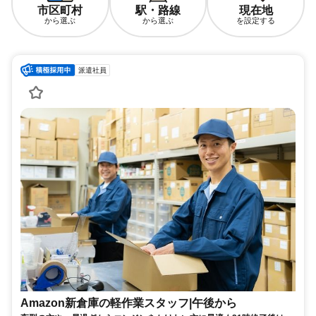
市区町村
駅・路線
現在地
から選ぶ
から選ぶ
を設定する
派遣社員
Amazon新倉庫の軽作業スタッフ|午後から