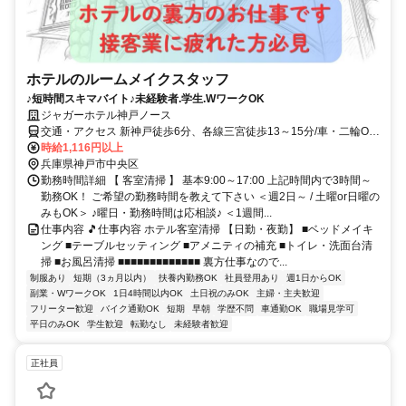
ホテルのルームメイクスタッフ
♪短時間スキマバイト♪未経験者.学生.WワークOK
ジャガーホテル神戸ノース
交通・アクセス 新神戸徒歩6分、各線三宮徒歩13～15分/車・二輪OK/
交通費規定支給
時給1,116円以上
兵庫県神戸市中央区
勤務時間詳細 【 客室清掃 】 基本9:00～17:00 上記時間内で3時間～
勤務OK！ ご希望の勤務時間を教えて下さい ＜週2日～ / 土曜or日曜の
みもOK＞ ♪曜日・勤務時間は応相談♪ ＜1週間...
仕事内容 🎵仕事内容 ホテル客室清掃 【日勤・夜勤】 ■ベッドメイキ
ング ■テーブルセッティング ■アメニティの補充 ■トイレ・洗面台清
掃 ■お風呂清掃 ■■■■■■■■■■■■■ 裏方仕事なので...
制服あり
短期（3ヵ月以内）
扶養内勤務OK
社員登用あり
週1日からOK
副業・WワークOK
1日4時間以内OK
土日祝のみOK
主婦・主夫歓迎
フリーター歓迎
バイク通勤OK
短期
早朝
学歴不問
車通勤OK
職場見学可
平日のみOK
学生歓迎
転勤なし
未経験者歓迎
正社員