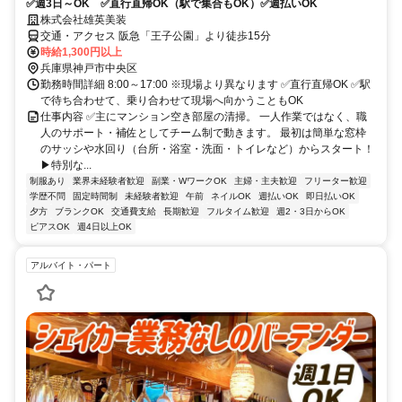
✅週3日～OK ✅直行直帰OK（駅で集合もOK）✅週払いOK
株式会社雄英美装
交通・アクセス 阪急「王子公園」より徒歩15分
時給1,300円以上
兵庫県神戸市中央区
勤務時間詳細 8:00～17:00 ※現場より異なります ✅直行直帰OK ✅駅
で待ち合わせて、乗り合わせて現場へ向かうこともOK
仕事内容 ✅主にマンション空き部屋の清掃。 一人作業ではなく、職
人のサポート・補佐としてチーム制で動きます。 最初は簡単な窓枠
のサッシや水回り（台所・浴室・洗面・トイレなど）からスタート！
▶特別な...
制服あり
業界未経験者歓迎
副業・WワークOK
主婦・主夫歓迎
フリーター歓迎
学歴不問
固定時間制
未経験者歓迎
午前
ネイルOK
週払いOK
即日払いOK
夕方
ブランクOK
交通費支給
長期歓迎
フルタイム歓迎
週2・3日からOK
ピアスOK
週4日以上OK
アルバイト・パート