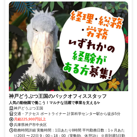
神戸どうぶつ王国のバックオフィススタッフ
人気の動物園で働こう！マルチな活躍で事業を支える✨
神戸どうぶつ王国
交通・アクセス ポートライナー 計算科学センター駅から徒歩5分
月給225,900円以上
兵庫県神戸市中央区
勤務時間詳細 実働時間：1日あたり8時間 平均勤務日数：1ヶ月あた
り20日 〜 22日 9：00～18：00（実働8h、休憩1h） ※原則週5日勤