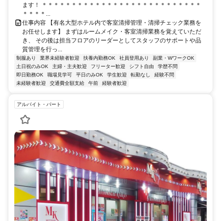
ます！ ＊＊＊＊＊＊＊＊＊＊＊＊＊＊＊＊＊＊＊＊＊＊＊＊＊＊＊
＊＊＊＊...
仕事内容 【有名大型ホテル内で客室清掃管理・清掃チェック業務を
お任せします】 まずはルームメイク・客室清掃業務を覚えていただ
き、 その後は担当フロアのリーダーとしてスタッフのサポートや品
質管理を行っ...
制服あり
業界未経験者歓迎
扶養内勤務OK
社員登用あり
副業・WワークOK
土日祝のみOK
主婦・主夫歓迎
フリーター歓迎
シフト自由
学歴不問
即日勤務OK
職場見学可
平日のみOK
学生歓迎
転勤なし
経験不問
未経験者歓迎
交通費全額支給
午前
経験者歓迎
アルバイト・パート