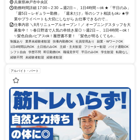
兵庫県神戸市中央区
勤務時間詳細 17:00～2:30 →週2日～、1日4時間～ok ★「平日のみ」
「週5日～レギュラー勤務」 「週末だけ」等のシフト相談もok♪ ★学
業やプライベートも大切にしながら お仕事できるので...
仕事内容 ＼8月リニューアルオープン！／ オープニングスタッフを大
募集中！ ✨春日野道で人気の串焼き屋◎ ✨週2日～、1日4時間～ok！
✨髪色自由♪ピアスok！履歴書不要！ 「髪色が明るくてもo...
制服あり
業界未経験者歓迎
扶養内勤務OK
社員登用あり
副業・WワークOK
1日4時間以内OK
土日祝のみOK
主婦・主夫歓迎
フリーター歓迎
バイク通勤OK
シフト自由
学歴不問
即日勤務OK
職場見学可
平日のみOK
学生歓迎
転勤なし
経験不問
未経験者歓迎
経験者歓迎
アルバイト・パート