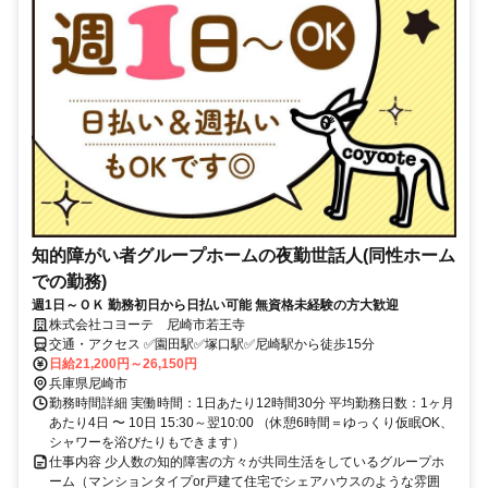
知的障がい者グループホームの夜勤世話人(同性ホーム
での勤務)
週1日～ＯＫ 勤務初日から日払い可能 無資格未経験の方大歓迎
株式会社コヨーテ 尼崎市若王寺
交通・アクセス ✅園田駅✅塚口駅✅尼崎駅から徒歩15分
日給21,200円～26,150円
兵庫県尼崎市
勤務時間詳細 実働時間：1日あたり12時間30分 平均勤務日数：1ヶ月
あたり4日 〜 10日 15:30～翌10:00 （休憩6時間＝ゆっくり仮眠OK、
シャワーを浴びたりもできます）
仕事内容 少人数の知的障害の方々が共同生活をしているグループホ
ーム（マンションタイプor戸建て住宅でシェアハウスのような雰囲