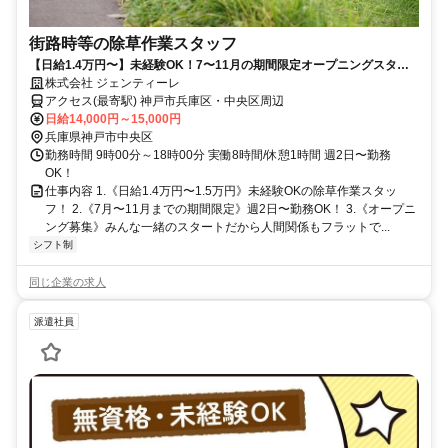
街路時等の除草作業スタッフ
【日給1.4万円〜】未経験OK！7〜11月の期間限定オープニングスタッ
フ！神戸市の街をきれいに！
株式会社 ジェンティーレ
アクセス(最寄駅) 神戸市兵庫区・中央区周辺
日給14,000円～15,000円
兵庫県神戸市中央区
勤務時間 9時00分～18時00分 実働8時間/休憩1時間 週2日〜勤務
OK！
仕事内容 1.《日給1.4万円〜1.5万円》未経験OKの除草作業スタッ
フ！ 2.《7月〜11月までの期間限定》週2日〜勤務OK！ 3.《オープニ
ング募集》みんな一緒のスタートだから人間関係もフラットで...
シフト制
同じ企業の求人
派遣社員