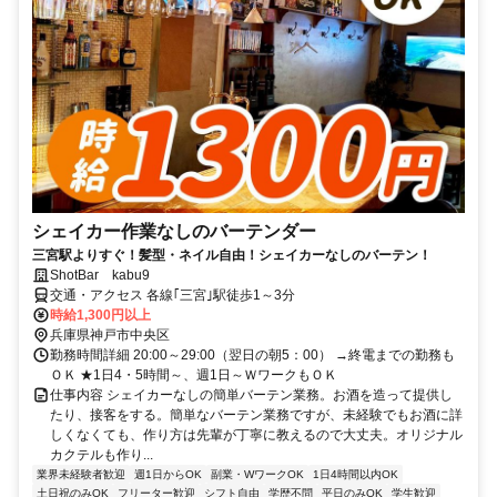
シェイカー作業なしのバーテンダー
三宮駅よりすぐ！髪型・ネイル自由！シェイカーなしのバーテン！
ShotBar kabu9
交通・アクセス 各線｢三宮｣駅徒歩1～3分
時給1,300円以上
兵庫県神戸市中央区
勤務時間詳細 20:00～29:00（翌日の朝5：00） →終電までの勤務も
ＯＫ ★1日4・5時間～、週1日～ＷワークもＯＫ
仕事内容 シェイカーなしの簡単バーテン業務。お酒を造って提供し
たり、接客をする。簡単なバーテン業務ですが、未経験でもお酒に詳
しくなくても、作り方は先輩が丁寧に教えるので大丈夫。オリジナル
カクテルも作り...
業界未経験者歓迎
週1日からOK
副業・WワークOK
1日4時間以内OK
土日祝のみOK
フリーター歓迎
シフト自由
学歴不問
平日のみOK
学生歓迎