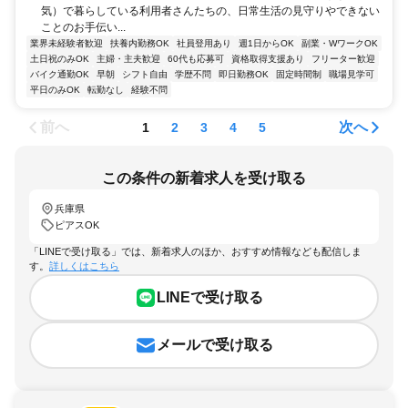
気）で暮らしている利用者さんたちの、日常生活の見守りやできない
ことのお手伝い...
業界未経験者歓迎
扶養内勤務OK
社員登用あり
週1日からOK
副業・WワークOK
土日祝のみOK
主婦・主夫歓迎
60代も応募可
資格取得支援あり
フリーター歓迎
バイク通勤OK
早朝
シフト自由
学歴不問
即日勤務OK
固定時間制
職場見学可
平日のみOK
転勤なし
経験不問
前へ
次へ
1
2
3
4
5
この条件の新着求人を受け取る
兵庫県
ピアスOK
「LINEで受け取る」では、新着求人のほか、おすすめ情報なども配信しま
す。
詳しくはこちら
LINEで受け取る
メールで受け取る