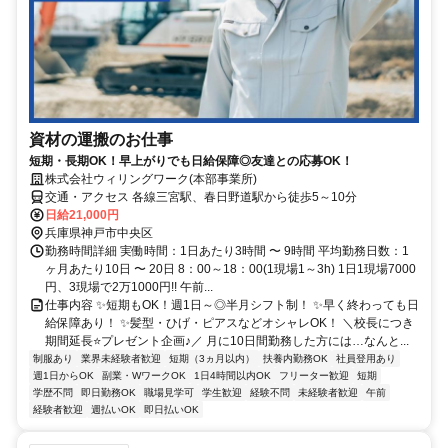
資材の運搬のお仕事
短期・長期OK！早上がりでも日給保障◎友達との応募OK！
株式会社ウィリングワーク(本部事業所)
交通・アクセス 各線三宮駅、春日野道駅から徒歩5～10分
日給21,000円
兵庫県神戸市中央区
勤務時間詳細 実働時間：1日あたり3時間 〜 9時間 平均勤務日数：1
ヶ月あたり10日 〜 20日 8：00～18：00(1現場1～3h) 1日1現場7000
円、3現場で2万1000円!! 午前...
仕事内容 ✨短期もOK！週1日～◎半月シフト制！ ✨早く終わっても日
給保障あり！ ✨髪型・ひげ・ピアスなどオシャレOK！ ＼校長につき
期間延長⭐プレゼント企画♪／ 月に10日間勤務した方には…なんと...
制服あり
業界未経験者歓迎
短期（3ヵ月以内）
扶養内勤務OK
社員登用あり
週1日からOK
副業・WワークOK
1日4時間以内OK
フリーター歓迎
短期
学歴不問
即日勤務OK
職場見学可
学生歓迎
経験不問
未経験者歓迎
午前
経験者歓迎
週払いOK
即日払いOK