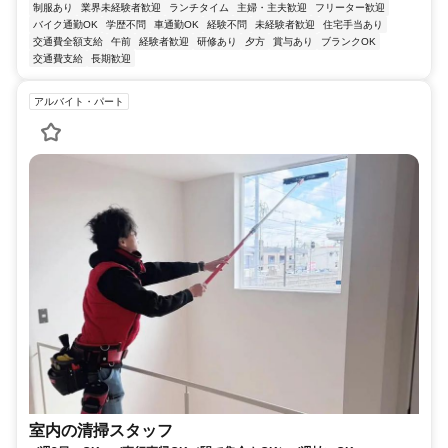
制服あり
業界未経験者歓迎
ランチタイム
主婦・主夫歓迎
フリーター歓迎
バイク通勤OK
学歴不問
車通勤OK
経験不問
未経験者歓迎
住宅手当あり
交通費全額支給
午前
経験者歓迎
研修あり
夕方
賞与あり
ブランクOK
交通費支給
長期歓迎
アルバイト・パート
室内の清掃スタッフ