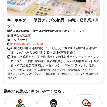
キーホルダー・販促グッズの検品・内職・軽作業スタ
ッフ
製造現場の経験を、検品や品質管理の仕事でキャリアアップ！
株式会社笑楽堂
フルリモート
月給240,000円～300,000円
勤務時間詳細 総労働時間：1ヶ月あたり160時間 勤務時間 総労働時
間：1ヶ月あたり160時間 9:30〜18:30(実働8時間)
仕事内容 雇用形態：正社員 職種：その他製造オペレーター/ラインマ
ネージャー（機械/電気/電子製品専門職）、職人/現場作業員 ＜仕事内
容＞ 株式会社笑楽堂では、商品パッケージやパンフレット、紙袋、...
フリーター歓迎
学歴不問
固定時間制
フルリモート
経験者歓迎
ネイルOK
残業なし
ブランクOK
育休あり
長期歓迎
長期休暇あり
ピアスOK
土日祝休み
ひげOK
勤務地も選ぶと見つけやすくなるよ