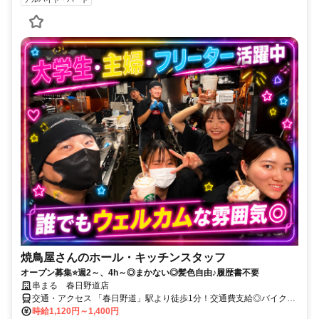
焼鳥屋さんのホール・キッチンスタッフ
オープン募集⭐週2～、4h～◎まかない◎髪色自由♪履歴書不要
串まる 春日野道店
交通・アクセス 「春日野道」駅より徒歩1分！交通費支給◎バイク通
勤OK！
時給1,120円～1,400円