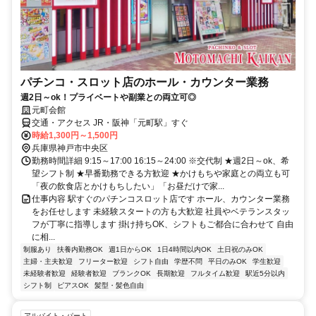
パチンコ・スロット店のホール・カウンター業務
週2日～ok！プライベートや副業との両立可◎
元町会館
交通・アクセス JR・阪神「元町駅」すぐ
時給1,300円～1,500円
兵庫県神戸市中央区
勤務時間詳細 9:15～17:00 16:15～24:00 ※交代制 ★週2日～ok、希
望シフト制 ★早番勤務できる方歓迎 ★かけもちや家庭との両立も可
「夜の飲食店とかけもちしたい」「お昼だけで家...
仕事内容 駅すぐのパチンコスロット店です ホール、カウンター業務
をお任せします 未経験スタートの方も大歓迎 社員やベテランスタッ
フが丁寧に指導します 掛け持ちOK、シフトもご都合に合わせて 自由
に相...
制服あり
扶養内勤務OK
週1日からOK
1日4時間以内OK
土日祝のみOK
主婦・主夫歓迎
フリーター歓迎
シフト自由
学歴不問
平日のみOK
学生歓迎
未経験者歓迎
経験者歓迎
ブランクOK
長期歓迎
フルタイム歓迎
駅近5分以内
シフト制
ピアスOK
髪型・髪色自由
アルバイト・パート