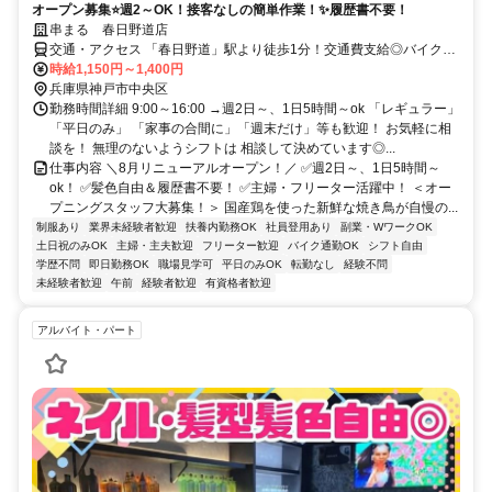
オープン募集⭐週2～OK！接客なしの簡単作業！✨履歴書不要！
串まる 春日野道店
交通・アクセス 「春日野道」駅より徒歩1分！交通費支給◎バイク通
勤OK！
時給1,150円～1,400円
兵庫県神戸市中央区
勤務時間詳細 9:00～16:00 →週2日～、1日5時間～ok 「レギュラー」
「平日のみ」 「家事の合間に」「週末だけ」等も歓迎！ お気軽に相
談を！ 無理のないようシフトは 相談して決めています◎...
仕事内容 ＼8月リニューアルオープン！／ ✅週2日～、1日5時間～
ok！ ✅髪色自由＆履歴書不要！ ✅主婦・フリーター活躍中！ ＜オー
プニングスタッフ大募集！＞ 国産鶏を使った新鮮な焼き鳥が自慢の...
制服あり
業界未経験者歓迎
扶養内勤務OK
社員登用あり
副業・WワークOK
土日祝のみOK
主婦・主夫歓迎
フリーター歓迎
バイク通勤OK
シフト自由
学歴不問
即日勤務OK
職場見学可
平日のみOK
転勤なし
経験不問
未経験者歓迎
午前
経験者歓迎
有資格者歓迎
アルバイト・パート