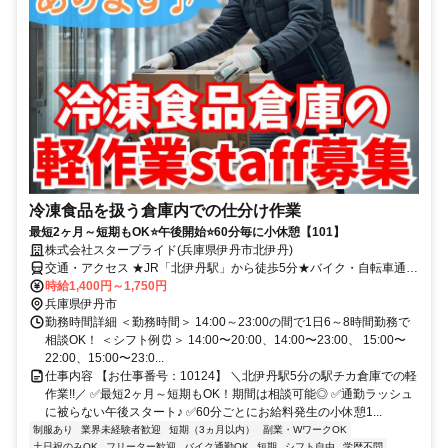
冷凍食品を扱う倉庫内での仕分け作業
最短2ヶ月～短期もOK⭐午後開始⭐60分毎に小休憩【101】
株式会社スタープライド(兵庫県伊丹市北伊丹)
交通・アクセス ★JR「北伊丹駅」から徒歩5分★バイク・自転車通勤
OK(※車通勤は規定有、応相談)
時給1,400円～1,750円
兵庫県伊丹市
勤務時間詳細 ＜勤務時間＞ 14:00～23:00の間で1日6～8時間勤務で
相談OK！ ＜シフト例⏰＞ 14:00〜20:00、14:00〜23:00、 15:00〜
22:00、15:00〜23:0...
仕事内容 【お仕事番号：10124】 ＼北伊丹駅5分の駅チカ倉庫での軽
作業!!／ ✅最短2ヶ月～短期もOK！期間は相談可能◎ ✅通勤ラッシュ
に被らない午後スタート♪ ✅60分ごとにお給料発生の小休憩1...
制服あり
業界未経験者歓迎
短期（3ヵ月以内）
副業・WワークOK
土日祝のみOK
フリーター歓迎
バイク通勤OK
短期
シフト自由
学歴不問