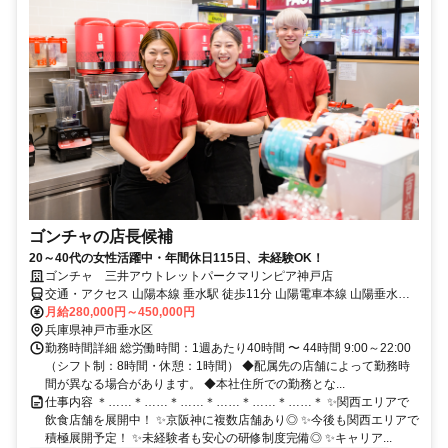
ゴンチャの店長候補
20～40代の女性活躍中・年間休日115日、未経験OK！
ゴンチャ 三井アウトレットパークマリンピア神戸店
交通・アクセス 山陽本線 垂水駅 徒歩11分 山陽電車本線 山陽垂水駅
徒歩11分 山陽本線 舞子駅 車5分
月給280,000円～450,000円
兵庫県神戸市垂水区
勤務時間詳細 総労働時間：1週あたり40時間 〜 44時間 9:00～22:00
（シフト制：8時間・休憩：1時間） ◆配属先の店舗によって勤務時
間が異なる場合があります。 ◆本社住所での勤務とな...
仕事内容 ＊……＊……＊……＊……＊……＊……＊ ✨関西エリアで
飲食店舗を展開中！ ✨京阪神に複数店舗あり◎ ✨今後も関西エリアで
積極展開予定！ ✨未経験者も安心の研修制度完備◎ ✨キャリア...