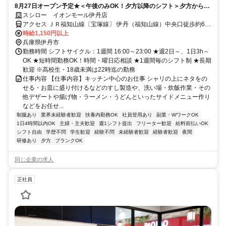
8月27日オープン予定★＜午後のみOK！夕方以降のシフト＞夕方からの
製造メインでコツコツ働ける
スシロー イオンモール伊丹店
アクセス ＪＲ福知山線〔宝塚線〕 伊丹（福知山線）中央口徒歩約6
分、連絡バス 伊丹（福知山線）徒歩約6分、阪急伊丹線 伊丹（阪急
時給1,150円以上
線）東通路デッキ口徒歩約16分
兵庫県伊丹市
勤務時間 シフトサイクル：1週間 16:00～23:00 ★週2日～、1日3h～
OK ★短時間勤務OK！時間・曜日応相談 ★1週間毎のシフト制 ★長期
歓迎 ※高校生・18歳未満は22時迄の勤務
仕事内容 【仕事内容】キッチン中心のお仕事 シャリの上にネタをの
せる・お皿に盛り付けるなどのすし製造や、洗い場・炊飯作業・その
他デザートや揚げ物・ラーメン・うどんといったサイドメニュー作り
などをお任せ...
制服あり
業界未経験者歓迎
扶養内勤務OK
社員登用あり
副業・WワークOK
1日4時間以内OK
主婦・主夫歓迎
週1シフト提出
フリーター歓迎
給料前払いOK
シフト自由
学歴不問
学生歓迎
経験不問
未経験者歓迎
経験者歓迎
夜間
研修あり
夕方
ブランクOK
同じ企業の求人
正社員