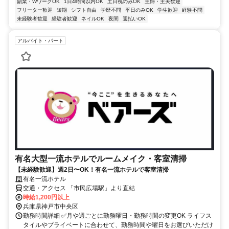
副業・WワークOK
1日4時間以内OK
土日祝のみOK
主婦・主夫歓迎
フリーター歓迎
短期
シフト自由
学歴不問
平日のみOK
学生歓迎
経験不問
未経験者歓迎
経験者歓迎
ネイルOK
夜間
週払いOK
アルバイト・パート
有名大型一流ホテルでルームメイク・客室清掃
【未経験歓迎】週2日〜OK！有名一流ホテルで客室清掃
有名一流ホテル
交通・アクセス 「市民広場駅」より直結
時給1,200円以上
兵庫県神戸市中央区
勤務時間詳細 ✅月や週ごとに勤務曜日・勤務時間の変更OK ライフス
タイルやプライベートに合わせて、勤務時間や曜日をお選びいただけ