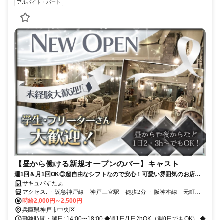
アルバイト・パート
【昼から働ける新規オープンのバー】キャスト
週1回＆月1回OK◎超自由なシフトなので安心！可愛い雰囲気のお店で
働こう♪＼もちろん終電上がりOK／安心の法人経営◎
サキュバすたぁ
アクセス: ・阪急神戸線 神戸三宮駅 徒歩2分 ・阪神本線 元町
駅 徒歩6分 ・東海道本線 神戸駅 ※明石・高砂・加古川・三田・芦
時給2,000円～2,500円
屋・西宮・尼崎・大阪 等の遠方の方も歓迎！
兵庫県神戸市中央区
勤務時間・曜日: 14:00〜18:00 ◆週1日/1日2hOK（週0日でもOK） ◆