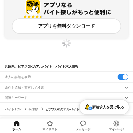
アプリを無料ダウンロード
兵庫県、ピアスOKのアルバイト・バイト求人情報
求人の詳細を表示
条件を追加・変更して検索
市区町村を追加・変更
関連キーワード
兵庫県 ピアスok
兵庫県 神戸市 ピアスok
兵庫県 ピアスOK ピアス ok
兵庫県
新着求人を受け取る
駅を追加・変更
バイトTOP
兵庫県
ピアスOKのアルバイト・バイト・求人
兵庫県 ピアスOK フィットネス
兵庫県 姫路市 ピアスOK ピアスok
兵庫県
すべて
神戸市
すべて
職種を追加・変更
JR神戸線(大阪～神戸)
東灘区
灘区
兵庫区
長田区
須磨区
垂水区
北区
中央区
西区
尼崎駅
立花駅
甲子園口駅
西宮駅
さくら夙川駅
芦屋駅
甲南山手駅
摂津本山駅
住吉駅
飲食・フードサービス
ヘルプ・お問い合わせ
サイトマップ
利用規約・プライバシーポリシー
姫路市
尼崎市
明石市
西宮市
洲本市
芦屋市
伊丹市
相生市
豊岡市
加古川市
赤穂市
特徴を追加・変更
六甲道駅
摩耶駅
灘駅
三ノ宮駅
元町駅
神戸駅
ホーム
マイリスト
メッセージ
マイページ
飲食・フードサービス
すべて
[企業]求人広告の掲載相談
西脇市
宝塚市
三木市
高砂市
川西市
小野市
三田市
加西市
丹波篠山市
養父市