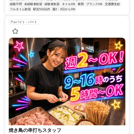
経験不問
未経験者歓迎
経験者歓迎
ネイルOK
夜間
ブランクOK
交通費支給
フルタイム歓迎
駅近5分以内
週2・3日からOK
アルバイト・パート
焼き鳥の串打ちスタッフ