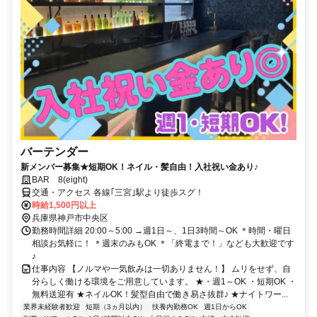
バーテンダー
新メンバー募集★短期OK！ネイル・髪自由！入社祝い金あり♪
BAR 8(eight)
交通・アクセス 各線｢三宮｣駅より徒歩スグ！
時給1,500円以上
兵庫県神戸市中央区
勤務時間詳細 20:00～5:00 →週1日～、1日3時間～OK ＊時間・曜日
相談お気軽に！ ＊週末のみもOK ＊「終電まで！」なども大歓迎です
♪
仕事内容 【ノルマや一気飲みは一切ありません！】 ムリをせず、自
分らしく働ける環境をご用意しています。 ★・週1～OK ・短期OK ・
無料送迎有 ★ネイルOK！髪型自由で働き易さ抜群♪ ★ナイトワー...
業界未経験者歓迎
短期（3ヵ月以内）
扶養内勤務OK
週1日からOK