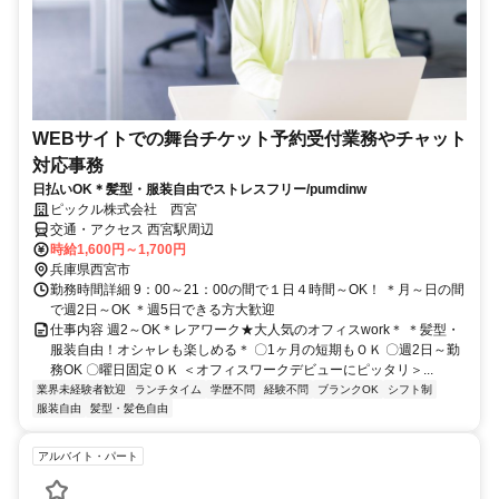
WEBサイトでの舞台チケット予約受付業務やチャット
対応事務
日払いOK＊髪型・服装自由でストレスフリー/pumdinw
ピックル株式会社 西宮
交通・アクセス 西宮駅周辺
時給1,600円～1,700円
兵庫県西宮市
勤務時間詳細 9：00～21：00の間で１日４時間～OK！ ＊月～日の間
で週2日～OK ＊週5日できる方大歓迎
仕事内容 週2～OK＊レアワーク★大人気のオフィスwork＊ ＊髪型・
服装自由！オシャレも楽しめる＊ 〇1ヶ月の短期もＯＫ 〇週2日～勤
務OK 〇曜日固定ＯＫ ＜オフィスワークデビューにピッタリ＞...
業界未経験者歓迎
ランチタイム
学歴不問
経験不問
ブランクOK
シフト制
服装自由
髪型・髪色自由
アルバイト・パート