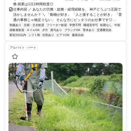
務 残業は1日1時間程度◎
仕事内容 ／ あなたの労務・総務・経理経験を、 神戸どうぶつ王国で
活かしませんか？ ＼ 「動物が好き」 「人と接することが好き」 「普
通の事務じゃ物足りない」 そんな方にピッタリのお仕事です◎ ...
制服あり
主婦・主夫歓迎
フリーター歓迎
学歴不問
職場見学可
転勤なし
午前
経験者歓迎
ネイルOK
夕方
賞与あり
ブランクOK
育休あり
交通費支給
駅近5分以内
シフト制
社割あり
ピアスOK
服装自由
アルバイト・パート