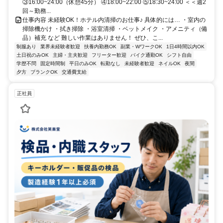
③16:00~24:00（休憩45分） ④18:00~22:00 ⑤18:30~24:00 ＜＜週2
回～勤務...
仕事内容 未経験OK！ホテル内清掃のお仕事♪ 具体的には… ・室内の
掃除機かけ ・拭き掃除 ・浴室清掃 ・ベットメイク ・アメニティ（備
品）補充 など 難しい作業はありません！ ぜひ、こ...
制服あり
業界未経験者歓迎
扶養内勤務OK
副業・WワークOK
1日4時間以内OK
土日祝のみOK
主婦・主夫歓迎
フリーター歓迎
バイク通勤OK
シフト自由
学歴不問
固定時間制
平日のみOK
転勤なし
未経験者歓迎
ネイルOK
夜間
夕方
ブランクOK
交通費支給
正社員