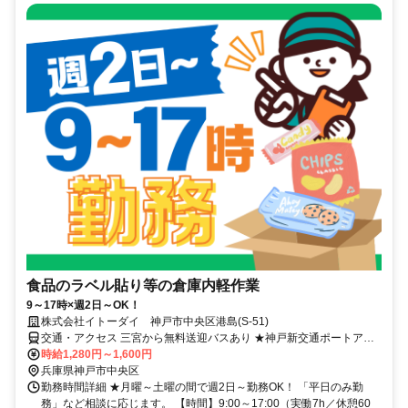
食品のラベル貼り等の倉庫内軽作業
9～17時×週2日～OK！
株式会社イトーダイ 神戸市中央区港島(S-51)
交通・アクセス 三宮から無料送迎バスあり ★神戸新交通ポートアイ
ランド線「計算科学センター駅」より徒歩8分
時給1,280円～1,600円
兵庫県神戸市中央区
勤務時間詳細 ★月曜～土曜の間で週2日～勤務OK！ 「平日のみ勤
務」など相談に応じます。 【時間】9:00～17:00（実働7h／休憩60