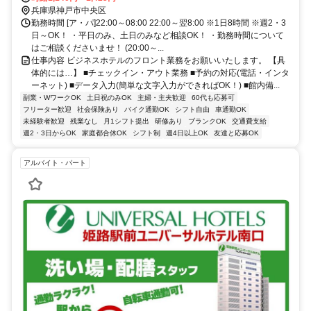
兵庫県神戸市中央区
勤務時間 [ア・パ]22:00～08:00 22:00～翌8:00 ※1日8時間 ※週2・3
日～OK！ ・平日のみ、土日のみなど相談OK！ ・勤務時間について
はご相談くださいませ！ (20:00～...
仕事内容 ビジネスホテルのフロント業務をお願いいたします。 【具
体的には…】 ■チェックイン・アウト業務 ■予約の対応(電話・インタ
ーネット) ■データ入力(簡単な文字入力ができればOK！) ■館内備...
副業・WワークOK
土日祝のみOK
主婦・主夫歓迎
60代も応募可
フリーター歓迎
社会保険あり
バイク通勤OK
シフト自由
車通勤OK
未経験者歓迎
残業なし
月1シフト提出
研修あり
ブランクOK
交通費支給
週2・3日からOK
家庭都合休OK
シフト制
週4日以上OK
友達と応募OK
アルバイト・パート