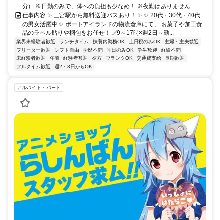
分） ※日勤のみで、体への負担も少なめ！ ※夜勤はありません...
仕事内容 ✨ 三宮駅から無料送迎バスあり！ ✨ ✨ 20代・30代・40代
の男女活躍中 ✨ ポートアイランドの物流倉庫にて、 お菓子や加工食
品のラベル貼りや梱包をお任せ！ ✅9～17時×週2日～勤...
業界未経験者歓迎
ランチタイム
扶養内勤務OK
土日祝のみOK
主婦・主夫歓迎
フリーター歓迎
シフト自由
学歴不問
平日のみOK
学生歓迎
経験不問
未経験者歓迎
午前
経験者歓迎
夕方
ブランクOK
交通費支給
長期歓迎
フルタイム歓迎
週2・3日からOK
アルバイト・パート