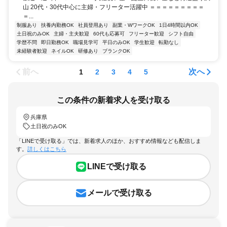
山 20代・30代中心に主婦・フリーター活躍中 ＝＝＝＝＝＝＝＝＝
＝...
制服あり
扶養内勤務OK
社員登用あり
副業・WワークOK
1日4時間以内OK
土日祝のみOK
主婦・主夫歓迎
60代も応募可
フリーター歓迎
シフト自由
学歴不問
即日勤務OK
職場見学可
平日のみOK
学生歓迎
転勤なし
未経験者歓迎
ネイルOK
研修あり
ブランクOK
前へ
次へ
1
2
3
4
5
この条件の新着求人を受け取る
兵庫県
土日祝のみOK
「LINEで受け取る」では、新着求人のほか、おすすめ情報なども配信しま
す。
詳しくはこちら
LINEで受け取る
メールで受け取る