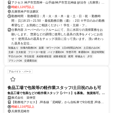
アクセス 神戸市営西神・山手線/神戸市営北神線 妙法寺（兵庫県）南
出口徒歩約15分、神戸市営西神・山手線/神戸市営北神線 名谷南出口
時給1,120円以上
徒歩約22分、山陽電鉄本線 須磨寺徒歩約40分 車・バイク・自転車通
兵庫県神戸市須磨区
勤OK
勤務時間 ・勤務曜日：月・火・水・木・金・土・日・祝 ・勤務時
間： [1] 18:15～21:50 ・最低勤務日数（週）：2日 ※平日のみの勤務
希望など、お気軽にご相談ください！ 学生・主婦・フ...
仕事内容 スーパーのバックルームにて、主に水回りの清掃業務をお
願いします。 惣菜などの調理に使用した器具の洗浄をメインにお任
せ！ 使用済みの器具をチェック項目に沿って洗います。 洗い終わっ
た器具を定位...
制服あり
扶養内勤務OK
副業・WワークOK
1日4時間以内OK
土日祝のみOK
主婦・主夫歓迎
フリーター歓迎
バイク通勤OK
学歴不問
車通勤OK
固定時間制
平日のみOK
学生歓迎
未経験者歓迎
経験者歓迎
夜間
研修あり
夕方
ブランクOK
交通費支給
アルバイト・パート
食品工場で包装等の軽作業スタッフ/土日祝のみも可
食品工場で包装などの軽作業スタッフ【パート】を募集。 無資格可。未
経験・ブランクあり可。自転車通勤可。制服貸与。
株式会社 栄伸堂
【勤務地アクセス】 JR各線「尼崎駅」から自転車で9分程度 JR各線
「塚口駅」から自転車で7分程度 JR神戸線「立花駅」から自転車で
時給1,116円以上
10分程度 阪急神戸線「塚口駅」から自転車で10分程度 阪急神戸線
兵庫県尼崎市