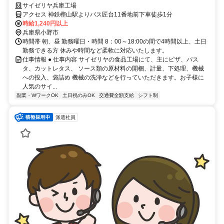
サイゼリヤ兵庫工場
アクセス 神鉄樫山駅よりバス匠台11番地前下車徒歩1分
時給1,240円以上
兵庫県小野市
時間帯 朝、昼 勤務曜日・時間 8：00～18:00の間で4時間以上、土日
勤務できる方 休みや時間など柔軟に対応いたします。
仕事情報 ● 仕事内容 サイゼリヤの食品工場にて、主にピザ、パス
タ、カットレタス、 ソース類の原材料の開梱、計量、下処理、機械
への投入、袋詰め 機械の洗浄などを行っていただきます。お子様に
人気のサイ...
副業・WワークOK
土日祝のみOK
交通費全額支給
シフト制
派遣社員