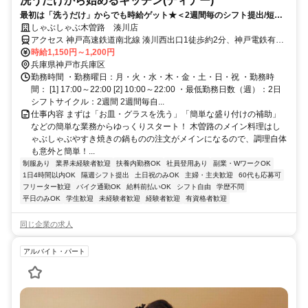
洗うだけから始めるキッチン(ディナー)
最初は「洗うだけ」からでも時給ゲット★＜2週間毎のシフト提出/短時
間2h～/週2日～＞
しゃぶしゃぶ木曽路 湊川店
アクセス 神戸高速鉄道南北線 湊川西出口1徒歩約2分、神戸電鉄有馬
線 湊川西出口1徒歩約2分、神戸市営西神・山手線 湊川公園西出口1
時給1,150円～1,200円
徒歩約2分 湊川駅徒歩2分
兵庫県神戸市兵庫区
勤務時間 ・勤務曜日：月・火・水・木・金・土・日・祝 ・勤務時
間： [1] 17:00～22:00 [2] 10:00～22:00 ・最低勤務日数（週）：2日
シフトサイクル：2週間 2週間毎自...
仕事内容 まずは「お皿・グラスを洗う」「簡単な盛り付けの補助」
などの簡単な業務からゆっくりスタート！ 木曽路のメイン料理はし
ゃぶしゃぶやすき焼きの鍋ものの注文がメインになるので、調理自体
も意外と簡単！...
制服あり
業界未経験者歓迎
扶養内勤務OK
社員登用あり
副業・WワークOK
1日4時間以内OK
隔週シフト提出
土日祝のみOK
主婦・主夫歓迎
60代も応募可
フリーター歓迎
バイク通勤OK
給料前払いOK
シフト自由
学歴不問
平日のみOK
学生歓迎
未経験者歓迎
経験者歓迎
有資格者歓迎
同じ企業の求人
アルバイト・パート