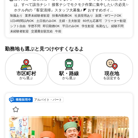
は、すべて該当ナシ！ 接客ナシでモクモク作業に集中したい方必見✨
ホテル内の『客室清掃』スタッフ大募集♪ ◤ おすすめポイ...
制服あり
業界未経験者歓迎
扶養内勤務OK
社員登用あり
副業・WワークOK
1日4時間以内OK
土日祝のみOK
主婦・主夫歓迎
60代も応募可
フリーター歓迎
シフト自由
学歴不問
即日勤務OK
平日のみOK
学生歓迎
転勤なし
経験不問
未経験者歓迎
交通費全額支給
午前
勤務地も選ぶと見つけやすくなるよ
市区町村
駅・路線
現在地
から選ぶ
から選ぶ
を設定する
アルバイト・パート