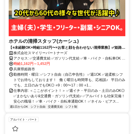
ホテルの清掃スタッフ(カーシュ)
【⭐️未経験OK×時給1162円〜×お客と顔を合わせない清掃業務】✅姫路×
ホテル✅髪色・ピアス・ネイル自由！まかないあり・希望時間で勤務可
株式会社スマイリーパートナーズ
能✅社会保険完備
アクセス: ✅交通費支給 ✅ガソリン代支給 ✅車・バイク・自転車OK ▼
勤務店舗 ホテル カーシュ ◆山陽電鉄本線 亀山駅 より 徒歩 15分 ◆
時給1,162円～1,452円
山陽電鉄本線 手柄駅 より 徒歩 17 分 ◆山陽電鉄本線 飾磨駅 より 車
兵庫県姫路市
7分 ◆山陽電鉄網干線 飾磨駅 より 車 7分 ◆山陽本線(神戸－門司) 姫
勤務時間・曜日: ✅シフト自由（自己申告性） ✅週1OK ✅超柔軟シフ
路駅 より 車 7分
トでお待ちしております！ 働く曜日も時間帯も、応相談♪ 平日のみ
でも、土日のみでもOK◎ ⭐️9：00〜17：00 ⭐️1...
仕事内容: ＜ここがポイント！＞ ✅週イチ・平日のみ・土日のみOK◎
✅まかないあり&交通費・ガソリン代支給♪ ✅アルバイトも社保完備！
安心の職場！ ✅車・バイク・自転車通勤OK！ ✅ネイル・ピアス...
週1日からOK
シフト自由
交通費支給
シフト制
アルバイト・パート