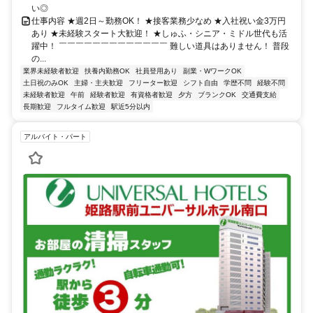
い◎
仕事内容 ★週2日～勤務OK！ ★接客業務少なめ ★入社祝い金3万円
あり ★未経験スタート大歓迎！ ★しゅふ・シニア・ミドル世代も活
躍中！ ￣￣￣￣￣￣￣￣￣￣￣￣￣ 難しい道具はありません！ 普段
の...
業界未経験者歓迎
扶養内勤務OK
社員登用あり
副業・WワークOK
土日祝のみOK
主婦・主夫歓迎
フリーター歓迎
シフト自由
学歴不問
経験不問
未経験者歓迎
午前
経験者歓迎
有資格者歓迎
夕方
ブランクOK
交通費支給
長期歓迎
フルタイム歓迎
駅近5分以内
アルバイト・パート