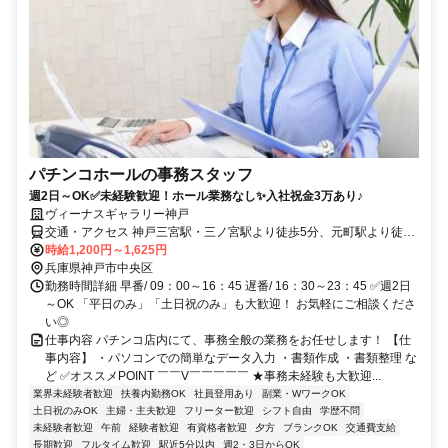
パチンコホールの事務スタッフ
週2日～OK✅未経験歓迎！ホール業務なし✨入社祝金3万あり♪
ヴィーナスギャラリー神戸
交通・アクセス 神戸三宮駅・三ノ宮駅より徒歩5分、元町駅より徒歩
7分
時給1,200円～1,625円
兵庫県神戸市中央区
勤務時間詳細 早番/ 09：00～16：45 遅番/ 16：30～23：45 ✅週2日
～OK 「平日のみ」「土日祝のみ」も大歓迎！ お気軽にご相談くださ
い◎
仕事内容 パチンコ店内にて、事務全般の業務をお任せします！ 【仕
事内容】 ・パソコンでの簡単なデータ入力 ・書類作成 ・書類整理 な
ど ✅オススメPOINT ￣￣V￣￣￣￣￣ ★事務未経験も大歓迎...
業界未経験者歓迎
扶養内勤務OK
社員登用あり
副業・WワークOK
土日祝のみOK
主婦・主夫歓迎
フリーター歓迎
シフト自由
学歴不問
未経験者歓迎
午前
経験者歓迎
有資格者歓迎
夕方
ブランクOK
交通費支給
長期歓迎
フルタイム歓迎
駅近5分以内
週2・3日からOK