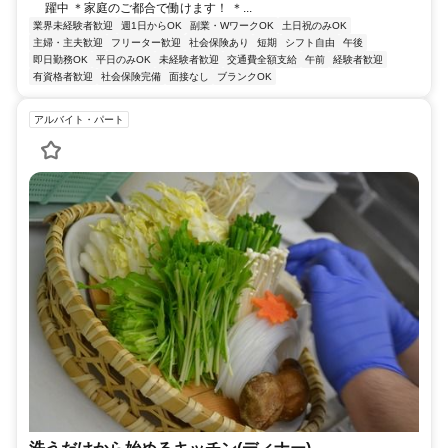
躍中 ＊家庭のご都合で働けます！ ＊...
業界未経験者歓迎
週1日からOK
副業・WワークOK
土日祝のみOK
主婦・主夫歓迎
フリーター歓迎
社会保険あり
短期
シフト自由
午後
即日勤務OK
平日のみOK
未経験者歓迎
交通費全額支給
午前
経験者歓迎
有資格者歓迎
社会保険完備
面接なし
ブランクOK
アルバイト・パート