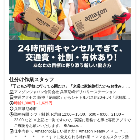
仕分け作業スタッフ
「子どもが学校に行ってる間だけ」「来週は家族旅行だからお休み」 ぜ
～んぶアナタの都合で働いてOK！
アマゾンジャパン合同会社 兵庫尼崎デリバリーステーション
交通アクセス 阪神「尼崎駅」からシャトルバス約20分 JR「尼崎駅」
からシャトルバス約35分 ※シャトルバス運行あり ※自転車通勤可 ※
時給1,300円～1,625円
車、バイク通勤不可
兵庫県尼崎市
勤務時間 シフト制 以下詳細 12:00～15:00、6:00～9:00、21:00～
23:00 など ※上記は一例ですので、実際に勤務する際は専用アプリで
ご確認をお願いいたします。 ※Amazo...
仕事内容 ＼ Amazonの新しい働き方！Amazon Ready ／ ✧ … ＊ …
＊ … ＊ …＊ … ✧ ＊すぐに覚えられる軽作業 ＊ママさんスタッフ活