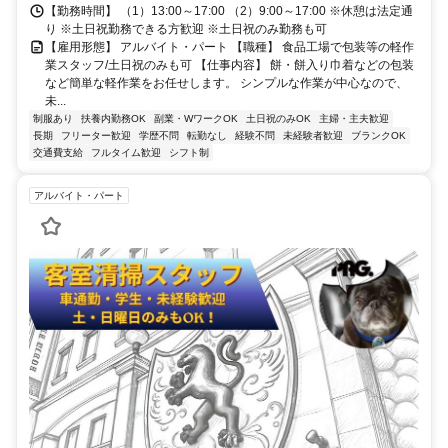
「武庫之荘駅」より自転車で14分程度 阪神各線「尼崎駅」より自転
【勤務時間】 （1）13:00～17:00 （2）9:00～17:00 ※休憩は法定通
り ※土日祝勤務できる方歓迎 ※土日祝のみ勤務も可
車で13分程度 ◯自転車通勤OK ※旧尼崎ハローワークの東隣です
【雇用形態】 アルバイト・パート 【職種】 食品工場で包装等の軽作
業スタッフ/土日祝のみも可 【仕事内容】 餅・餅入り巾着などの包装
など簡単な軽作業をお任せします。 シンプルな作業が中心なので、
未...
制服あり
扶養内勤務OK
副業・WワークOK
土日祝のみOK
主婦・主夫歓迎
長期
フリーター歓迎
学歴不問
転勤なし
経験不問
未経験者歓迎
ブランクOK
交通費支給
フルタイム歓迎
シフト制
アルバイト・パート