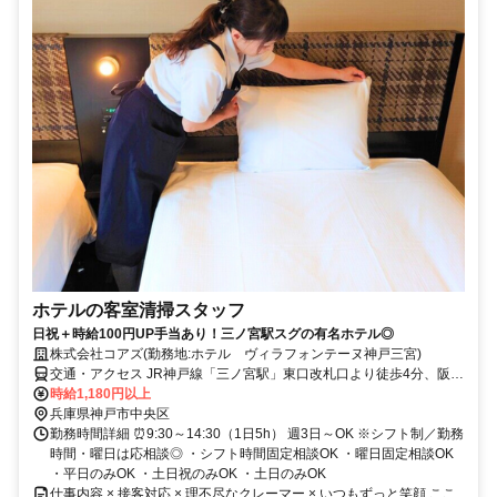
ホテルの客室清掃スタッフ
日祝＋時給100円UP手当あり！三ノ宮駅スグの有名ホテル◎
株式会社コアズ(勤務地:ホテル ヴィラフォンテーヌ神戸三宮)
交通・アクセス JR神戸線「三ノ宮駅」東口改札口より徒歩4分、阪
急・阪神「神戸三宮駅」東改札口より徒歩5～7分
時給1,180円以上
兵庫県神戸市中央区
勤務時間詳細 ⏰9:30～14:30（1日5h） 週3日～OK ※シフト制／勤務
時間・曜日は応相談◎ ・シフト時間固定相談OK ・曜日固定相談OK
・平日のみOK ・土日祝のみOK ・土日のみOK
仕事内容 × 接客対応 × 理不尽なクレーマー × いつもずっと笑顔 ここ