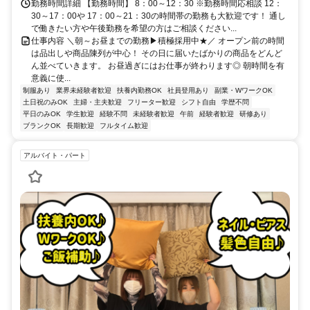
勤務時間詳細 【勤務時間】 8：00～12：30 ※勤務時間応相談 12：
30～17：00や 17：00～21：30の時間帯の勤務も大歓迎です！ 通し
で働きたい方や午後勤務を希望の方はご相談ください...
仕事内容 ＼朝～お昼までの勤務▶積極採用中★／ オープン前の時間
は品出しや商品陳列が中心！ その日に届いたばかりの商品をどんど
ん並べていきます。 お昼過ぎにはお仕事が終わります◎ 朝時間を有
意義に使...
制服あり
業界未経験者歓迎
扶養内勤務OK
社員登用あり
副業・WワークOK
土日祝のみOK
主婦・主夫歓迎
フリーター歓迎
シフト自由
学歴不問
平日のみOK
学生歓迎
経験不問
未経験者歓迎
午前
経験者歓迎
研修あり
ブランクOK
長期歓迎
フルタイム歓迎
アルバイト・パート