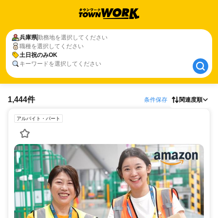
兵庫県
兵庫県
勤務地を選択してください
職種を選択してください
土日祝のみOK
土日祝のみOK
キーワードを選択してください
1,444件
条件保存
関連度順
アルバイト・パート