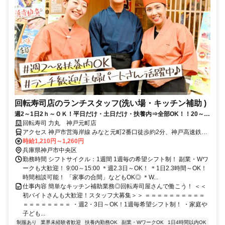
回転寿司店のランチスタッフ(洗い場・キッチン補助 )
週2～1日2ｈ～ＯＫ！平日だけ・土日だけ・扶養内⇒全部OK！！20～
40代活躍中◎2025年オープンでピカピカ★
回転寿司 力丸 神戸元町店
アクセス 神戸市営海岸線 みなと元町2番口徒歩約2分、神戸高速鉄道
東西線 元町〔阪神線〕西出口(ウインズ神戸)徒歩約3分、ＪＲ東海道
時給1,210円～1,260円
本線 元町〔ＪＲ〕西口徒歩約4分 各線 元町駅よりスグ
兵庫県神戸市中央区
勤務時間 シフトサイクル：1週間 1週毎の希望シフト制！ 副業・Wワ
ークも大歓迎！ 9:00～15:00 ＊週2.3日～OK！ ＊1日2.3時間～OK！
時間相談可能！ 「家事の合間」などもOK◎ ＊W...
仕事内容 簡単なキッチン補助業務◎回転寿司屋さんで働こう！ ＜＜
初バイトさんも大歓迎！スタッフ大募集＞＞ ＝＝＝＝＝＝＝＝＝＝
＝＝＝＝＝＝＝＝ ・週2・3日～OK！1週毎希望シフト制！ ・家庭や
子ども...
制服あり
業界未経験者歓迎
扶養内勤務OK
副業・WワークOK
1日4時間以内OK