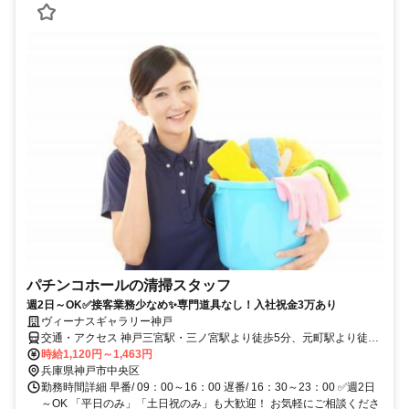
パチンコホールの清掃スタッフ
週2日～OK✅接客業務少なめ✨専門道具なし！入社祝金3万あり
ヴィーナスギャラリー神戸
交通・アクセス 神戸三宮駅・三ノ宮駅より徒歩5分、元町駅より徒歩
7分
時給1,120円～1,463円
兵庫県神戸市中央区
勤務時間詳細 早番/ 09：00～16：00 遅番/ 16：30～23：00 ✅週2日
～OK 「平日のみ」「土日祝のみ」も大歓迎！ お気軽にご相談くださ