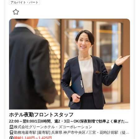
アルバイト・パート
ホテル夜勤フロントスタッフ
22:00～翌8:00/1日8時間、週2・3日～OK/深夜割増で効率よく稼ぎたい
方歓迎！Wワークや副業をお探しの方にもおすすめです。
株式会社グリーンホテル・ズコーポレーション
勤務地最寄駅 [最寄駅] 兵庫県 神戸市中央区 / 三宮・花時計前駅（徒歩
7分） ほか
時給1,140円～1,425円