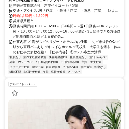
10～14時勤務＆週1日～！プライベートと両立◎
光栄産業株式会社 芦屋ベイコート倶楽部
交通・アクセス JR「芦屋」・阪神「芦屋」・阪急「芦屋川」駅より
無料送迎バスあり
時給1,150円～1,300円
兵庫県芦屋市
勤務時間詳細 10:00～16:00 ⭐1日4時間～ ⭐週1日勤務～OK ＜シフト
例＞ 10：00～14：00 12：00～16：00 ✅週2・3日勤務できる方優遇
✅勤務時間応相談 ✅土日祝のみ...
仕事内容 ／ 海がスグのリゾートホテルのお仕事！ ＼ ✅未経験OK♪ ✅
駅から直通バスあり ✅キレイなホテル ✅高校生・大学生も週末・休み
のお仕事に多数在籍！ 【仕事内容】 ①ホテル客室の清掃 ...
制服あり
業界未経験者歓迎
扶養内勤務OK
社員登用あり
週1日からOK
副業・WワークOK
1日4時間以内OK
土日祝のみOK
主婦・主夫歓迎
フリーター歓迎
学歴不問
職場見学可
平日のみOK
学生歓迎
転勤なし
経験不問
未経験者歓迎
午前
経験者歓迎
ネイルOK
アルバイト・パート