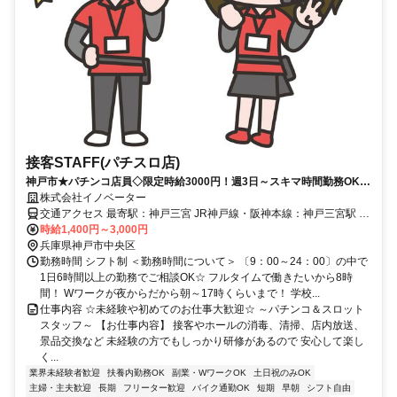
接客STAFF(パチスロ店)
神戸市★パチンコ店員◇限定時給3000円！週3日～スキマ時間勤務OK◇
身だしなみ相談OK
株式会社イノベーター
交通アクセス 最寄駅：神戸三宮 JR神戸線・阪神本線：神戸三宮駅 徒
歩約5分 ＊自転車通勤可能（車・バイク相談可能） ◆日払い・週払い
時給1,400円～3,000円
対応可能！ ◆弊社への来社不要！ ◆簡単電話登録！ ◆履歴書不要で
兵庫県神戸市中央区
す♪
勤務時間 シフト制 ＜勤務時間について＞ 〔9：00～24：00〕の中で
1日6時間以上の勤務でご相談OK☆ フルタイムで働きたいから8時
間！ Wワークが夜からだから朝～17時くらいまで！ 学校...
仕事内容 ☆未経験や初めてのお仕事大歓迎☆ ～パチンコ＆スロット
スタッフ～ 【お仕事内容】 接客やホールの消毒、清掃、店内放送、
景品交換など 未経験の方でもしっかり研修があるので 安心して楽し
く...
業界未経験者歓迎
扶養内勤務OK
副業・WワークOK
土日祝のみOK
主婦・主夫歓迎
長期
フリーター歓迎
バイク通勤OK
短期
早朝
シフト自由