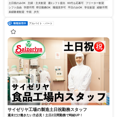
土日祝のみOK
主婦・主夫歓迎
週1シフト提出
60代も応募可
フリーター歓迎
シフト自由
学歴不問
即日勤務OK
職場見学可
平日のみOK
学生歓迎
経験不問
未経験者歓迎
午前
夕方
アルバイト・パート
サイゼリヤ工場の製造土日祝勤務スタッフ
週末だけ働きたい方必見！土日2日間勤務で時給UP！