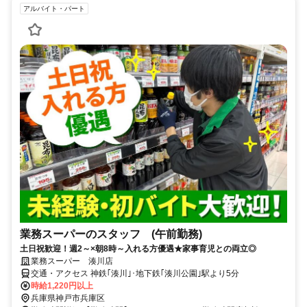
アルバイト・パート
業務スーパーのスタッフ (午前勤務)
土日祝歓迎！週2～×朝8時～入れる方優遇★家事育児との両立◎
業務スーパー 湊川店
交通・アクセス 神鉄｢湊川｣･地下鉄｢湊川公園｣駅より5分
時給1,220円以上
兵庫県神戸市兵庫区