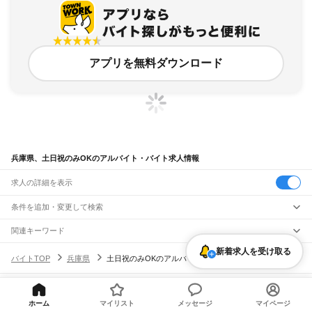
アプリを無料ダウンロード
兵庫県、土日祝のみOKのアルバイト・バイト求人情報
求人の詳細を表示
条件を追加・変更して検索
市区町村を追加・変更
関連キーワード
兵庫県 土日祝のみOK 土日
兵庫県 土日祝のみ ok
兵庫県 土日祝のみOK 日曜日
兵庫県
新着求人を受け取る
駅を追加・変更
バイトTOP
兵庫県
土日祝のみOKのアルバイト・バイト・求人
兵庫県 土日祝のみOK 土日祝のみ ok
兵庫県 土日祝のみOK 期間限定
兵庫県
すべて
神戸市
すべて
職種を追加・変更
JR神戸線(大阪～神戸)
東灘区
灘区
兵庫区
長田区
須磨区
垂水区
北区
中央区
西区
尼崎駅
立花駅
甲子園口駅
西宮駅
さくら夙川駅
芦屋駅
甲南山手駅
摂津本山駅
住吉駅
飲食・フードサービス
ヘルプ・お問い合わせ
サイトマップ
利用規約・プライバシーポリシー
姫路市
尼崎市
明石市
西宮市
洲本市
芦屋市
伊丹市
相生市
豊岡市
加古川市
赤穂市
特徴を追加・変更
六甲道駅
摩耶駅
灘駅
三ノ宮駅
元町駅
神戸駅
ホーム
マイリスト
メッセージ
マイページ
飲食・フードサービス
すべて
[企業]求人広告の掲載相談