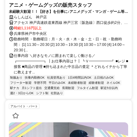
アニメ・ゲームグッズの販売スタッフ
未経験大歓迎！！【好き】を仕事に♪アニメグッズ・マンガ・ゲーム等の
買い取り・販売のお仕事★
らしんばん 神戸店
アクセス 神戸高速鉄道東西線 神戸三宮〔阪急線〕西口徒歩約2分、阪
急神戸本線 神戸三宮〔阪急線〕西口徒歩約2分、連絡バス 神戸三宮
時給1,116円以上
〔空港連絡バス〕徒歩約2分
兵庫県神戸市中央区
勤務時間 ・勤務曜日：月・火・水・木・金・土・日・祝 ・勤務時
間： [1] 11:30～20:30 [2] 10:30～19:30 [3] 10:30～17:00 [4] 14:00～
20:30 [...
仕事内容 ＼好きなモノに囲まれて楽しく働ける／
┏━━━━━━━┓ ┃お仕事内容は？┃ ┗Ｖ━━━━━━┛ ■レジ ■
接客 ■商品の管理 ■持ち込まれた中古品の査定 ＊どれもイチから丁寧
に教えます...
制服あり
扶養内勤務OK
社員登用あり
1日4時間以内OK
土日祝のみOK
フリーター歓迎
学歴不問
平日のみOK
未経験者歓迎
経験者歓迎
ネイルOK
駅ナカ
月1シフト提出
交通費支給
長期歓迎
フルタイム歓迎
駅近5分以内
週2・3日からOK
シフト制
社割あり
アルバイト・パート