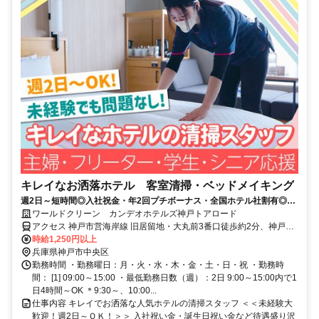
キレイなお洒落ホテル 客室清掃・ベッドメイキング
週2日～短時間◎入社祝金・年2回プチボーナス・全国ホテル社割有◎主
婦・フリーター・学生・シニア活躍中
ワールドクリーン カンデオホテルズ神戸トアロード
アクセス 神戸市営海岸線 旧居留地・大丸前3番口徒歩約2分、神戸高
速鉄道東西線 元町〔阪神線〕東出口徒歩約3分、阪神本線/阪神なんば
時給1,250円以上
線 元町〔阪神線〕東出口徒歩約3分 阪神・JR「元町駅」から徒歩3分
兵庫県神戸市中央区
＊阪急「神戸三宮」駅から徒歩5分 ＊交通費支給
勤務時間 ・勤務曜日：月・火・水・木・金・土・日・祝 ・勤務時
間： [1] 09:00～15:00 ・最低勤務日数（週）：2日 9:00～15:00内で1
日4時間～OK ＊9:30～、10:00...
仕事内容 キレイでお洒落な人気ホテルの清掃スタッフ ＜＜未経験大
歓迎！週2日～ＯＫ！＞＞ 入社祝い金・誕生日祝い金など待遇盛り沢