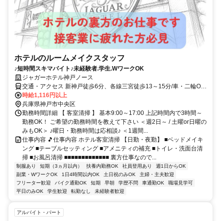
ホテルのルームメイクスタッフ
♪短時間スキマバイト♪未経験者.学生.WワークOK
ジャガーホテル神戸ノース
交通・アクセス 新神戸徒歩6分、各線三宮徒歩13～15分/車・二輪OK/
交通費規定支給
時給1,116円以上
兵庫県神戸市中央区
勤務時間詳細 【 客室清掃 】 基本9:00～17:00 上記時間内で3時間～
勤務OK！ ご希望の勤務時間を教えて下さい ＜週2日～ / 土曜or日曜の
みもOK＞ ♪曜日・勤務時間は応相談♪ ＜1週間...
仕事内容 🎵仕事内容 ホテル客室清掃 【日勤・夜勤】 ■ベッドメイキ
ング ■テーブルセッティング ■アメニティの補充 ■トイレ・洗面台清
掃 ■お風呂清掃 ■■■■■■■■■■■■■ 裏方仕事なので...
制服あり
短期（3ヵ月以内）
扶養内勤務OK
社員登用あり
週1日からOK
副業・WワークOK
1日4時間以内OK
土日祝のみOK
主婦・主夫歓迎
フリーター歓迎
バイク通勤OK
短期
早朝
学歴不問
車通勤OK
職場見学可
平日のみOK
学生歓迎
転勤なし
未経験者歓迎
アルバイト・パート