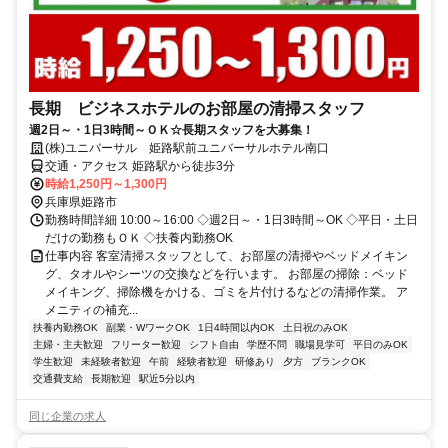
長期 ビジネスホテルのお部屋の清掃スタッフ
週2日～・1日3時間～ＯＫ☆長期スタッフを大募集！
(株)ユニバーサル 姫路駅前ユニバーサルホテル南口
交通・アクセス 姫路駅から徒歩3分
時給1,250円～1,300円
兵庫県姫路市
勤務時間詳細 10:00～16:00 ◇週2日～・1日3時間～OK ◇平日・土日
だけの勤務もＯＫ ◇扶養内勤務OK
仕事内容 客室清掃スタッフとして、お部屋の清掃やベッドメイキン
グ、タオルやシーツの交換などを行います。 お部屋の掃除：ベッド
メイキング、掃除機をかける、ゴミを片付けるなどの清掃作業。 ア
メニティの補充...
扶養内勤務OK
副業・WワークOK
1日4時間以内OK
土日祝のみOK
主婦・主夫歓迎
フリーター歓迎
シフト自由
学歴不問
職場見学可
平日のみOK
学生歓迎
未経験者歓迎
午前
経験者歓迎
研修あり
夕方
ブランクOK
交通費支給
長期歓迎
駅近5分以内
同じ企業の求人