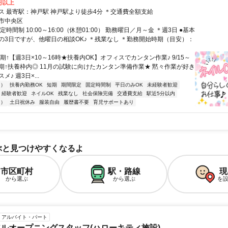
0円以上
交通アクセス 最寄駅：神戸駅 神戸駅より徒歩4分 ＊交通費全額支給
市中央区
定時間制 10:00～16:00（休憩01:00） 勤務曜日／月～金 ＊週3日 ●基本
金の3日ですが、他曜日の相談OK♪ ＊残業なし ＊勤務開始時期（目安）：
期↑【週3日×10～16時★扶養内OK】オフィスでカンタン作業♪ 9/15～
の短期↑扶養枠内◎ 11月の試験に向けたカンタン準備作業★ 黙々作業が好き
♪ 週3日×...
内）
扶養内勤務OK
短期
期間限定
固定時間制
平日のみOK
未経験者歓迎
経験者歓迎
ネイルOK
残業なし
社会保険完備
交通費支給
駅近5分以内
内）
土日祝休み
服装自由
履歴書不要
育児サポートあり
ぶと見つけやすくなるよ
市区町村
駅・路線
現
から選ぶ
から選ぶ
を
アルバイト・パート
ルオープニングスタッフ(ハローキティ施設)