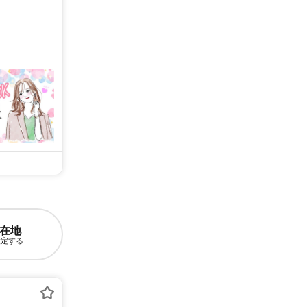
在地
設定する