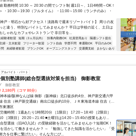
市垂水区
 勤務時間 10:30 ～ 20:30 の間でシフト制 週1日～、1日4時間～OK！
 ・10:30～19:30（フルタイム） ・11:00～15:00（ランチのみ） ・
【神戸・明石から好アクセス！淡路島で週末リゾートバイト】 周りの友
っと違う、特別なバイトしてみませんか？ 平日は学校の近く、土日は
おしゃれなカフェやレストランで 非日常を...
未経験者歓迎
短期（3ヵ月以内）
扶養内勤務OK
社員登用あり
隔週シフト提出
主婦・主夫歓迎
フリーター歓迎
シフト自由
学歴不問
車通勤OK
平日のみOK
不問
未経験者歓迎
ブランクOK
オープニングスタッフ
交通費支給
まかないあり
アルバイト・パート
個別塾講師(総合型選抜対策を担当) 御影教室
プ 御影教室
 2,180円（コマ 80分）
阪神本線/阪神なんば線 御影（阪神線）北口徒歩約4分、神戸新交通六甲
線 住吉（神戸新交通線）南出口徒歩約10分、ＪＲ東海道本線 住吉（東
南出口徒歩約10分 阪神電気鉄道阪神本線「御影駅」より徒歩4分
市東灘区
労働時間：1週あたり1時間20分 ［1限目］ 17:20～18:40 ［2限目］
:10 ［3限目］ 20:20～21:40 ■土曜日は14:20～15:40の授業もあり...
総合型選抜（旧AO入試）の受験経験を活かしてみませんか？短期OK！
験を活かして働きませんか？ ～ 「勉強してきた知識を活かしたい」「受
努力を仕事に繋げたい」そんな方にぴ...