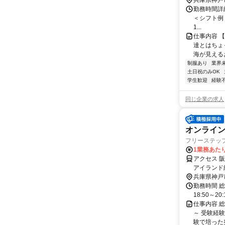
兵庫県神戸
勤務時間詳細
＜シフト例＞
1...
仕事内容 
達とはちょ
海が見える
制服あり
業界
土日祝のみOK
学生歓迎
経験
同じ企業の求人
オンライン
フリーステッ
1業務あたり
アクセス 
アイランド
海道本線）
兵庫県神戸
勤務時間 総
18:50～20
仕事内容 
～ 受験経
験で培った