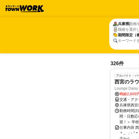
兵庫県
兵庫県
勤務
職種を選択
期間限定（
期間限定（
キーワード
326件
アルバイト・パ
西宮のラ
Lounge Daisy
時給2,600
交通・アクセ
兵庫県西宮
勤務時間詳細
間・日数応
迎！＞ 学校
仕事内容 西
＊.。.:・
店から...