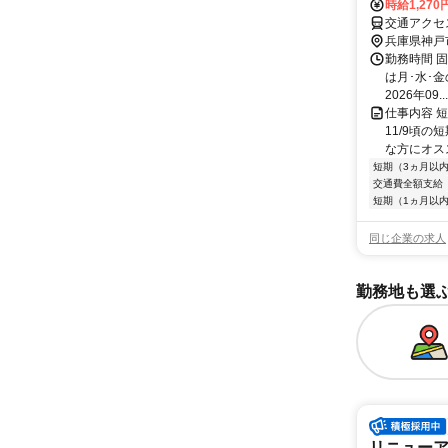
時給1,27
兵庫県神戸
勤務時間 固
は月･水･
2026年09...
仕事内容 短
11/9頃
な方にオススメ
短期（3ヵ月以
交通費全額支給
短期（1ヵ月以
同じ企業の求人
勤務地も選
リニューア