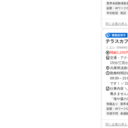
業界未経験者歓
副業・WワークO
学生歓迎
英語
同じ企業の求人
テラスカ
ミエレ (miele)
時給1,200
交通・アクセ
15分/三宮か
兵庫県淡路
勤務時間詳
09:00～
です！ ✅ 2
仕事内容 
働きません
「海や森の近
制服あり
業界
副業・WワークO
学歴不問
車通勤
同じ企業の求人