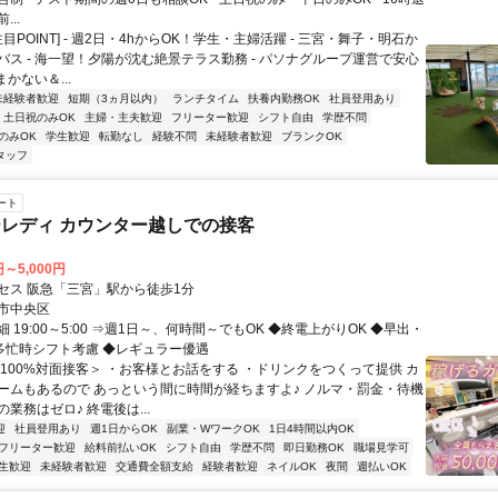
..
注目POINT] - 週2日・4hからOK！学生・主婦活躍 - 三宮・舞子・明石か
バス - 海一望！夕陽が沈む絶景テラス勤務 - パソナグループ運営で安心
まかない＆...
未経験者歓迎
短期（3ヵ月以内）
ランチタイム
扶養内勤務OK
社員登用あり
土日祝のみOK
主婦・主夫歓迎
フリーター歓迎
シフト自由
学歴不問
のみOK
学生歓迎
転勤なし
経験不問
未経験者歓迎
ブランクOK
タッフ
ート
レディ カウンター越しでの接客
円～5,000円
セス 阪急「三宮」駅から徒歩1分
市中央区
 19:00～5:00 ⇒週1日～、何時間～でもOK ◆終電上がりOK ◆早出・
◆多忙時シフト考慮 ◆レギュラー優遇
＜100%対面接客＞ ・お客様とお話をする ・ドリンクをつくって提供 カ
ームもあるので あっという間に時間が経ちますよ♪ ノルマ・罰金・待機
業務はゼロ♪ 終電後は...
迎
社員登用あり
週1日からOK
副業・WワークOK
1日4時間以内OK
フリーター歓迎
給料前払いOK
シフト自由
学歴不問
即日勤務OK
職場見学可
生歓迎
未経験者歓迎
交通費全額支給
経験者歓迎
ネイルOK
夜間
週払いOK