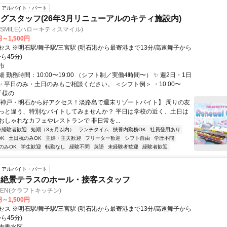
アルバイト・パート
グスタッフ(26年3月リニューアルのキティ施設内)
TY SMILE(ハローキティスマイル)
円～1,500円
ス ※明石駅/舞子駅/三宮駅 (明石港から最寄港まで13分/高速舞子から
ら45分)
市
 勤務時間：10:00〜19:00 （シフト制／実働4時間〜） ✨ 週2日・1日
 ✨ 平日のみ・土日のみもご相談ください。 ＜シフト例＞ ・10:00〜
様の...
【神戸・明石から好アクセス！淡路島で週末リゾートバイト】 周りの友
っと違う、特別なバイトしてみませんか？ 平日は学校の近く、土日は
おしゃれなカフェやレストランで 非日常を...
未経験者歓迎
短期（3ヵ月以内）
ランチタイム
扶養内勤務OK
社員登用あり
K
土日祝のみOK
主婦・主夫歓迎
フリーター歓迎
シフト自由
学歴不問
のみOK
学生歓迎
転勤なし
経験不問
英語
未経験者歓迎
経験者歓迎
アルバイト・パート
る絶景テラスのホール・接客スタッフ
CHEN(クラフトキッチン)
円～1,500円
ス ※明石駅/舞子駅/三宮駅 (明石港から最寄港まで13分/高速舞子から
ら45分)