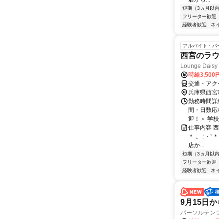
短期（3ヵ月以
フリーター歓迎
経験者歓迎
ネ
アルバイト・パ
西宮のラ
Lounge Daisy
時給3,500
交通・アクセ
兵庫県西宮
勤務時間詳細
間・日数応
迎！＞ 学校
仕事内容 西
＊.。.:・
店か...
短期（3ヵ月以
フリーター歓迎
経験者歓迎
ネ
9月15日
パーソルテン