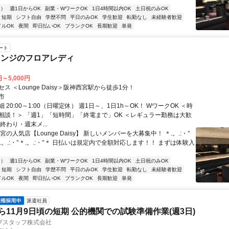
内）
週1日からOK
副業・WワークOK
1日4時間以内OK
土日祝のみOK
短期
シフト自由
学歴不問
平日のみOK
学生歓迎
転勤なし
未経験者歓迎
イルOK
夜間
即日払いOK
ブランクOK
長期歓迎
単発
ート
ウンジのフロアレディ
円～5,000円
ス ＜Lounge Daisy＞阪神西宮駅から徒歩1分！
市
 20:00～1:00（日曜定休） 週1日～、1日1h～OK！ WワークOK ＜時
相談！＞ 「週1」「短時間」「終電まで」OK ＜レギュラー勤務は大歓
終わり・週末メ...
宮の人気店【Lounge Daisy】 新しいメンバーを大募集中！ ＊.。.:・°
°＊.。.:・°＊.。.:・°＊ 日払いは規定内で全額対応します！！ まずは体験入
内）
週1日からOK
副業・WワークOK
1日4時間以内OK
土日祝のみOK
短期
シフト自由
学歴不問
平日のみOK
学生歓迎
転勤なし
未経験者歓迎
イルOK
夜間
即日払いOK
ブランクOK
長期歓迎
単発
派遣社員
から11月9日頃の短期 公的機関での試験準備作業(週3日)
プスタッフ株式会社