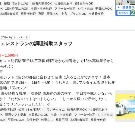
迎
短期（3ヵ月以内）
扶養内勤務OK
社員登用あり
週1日からOK
K
1日4時間以内OK
主婦・主夫歓迎
フリーター歓迎
シフト自由
平日のみOK
未経験者歓迎
経験者歓迎
夜間
研修あり
夕方
ブランクOK
交通費支給
アルバイト・パート
フェレストランの調理補助スタッフ
円～1,500円
ス ※明石駅/舞子駅/三宮駅 (明石港から最寄港まで13分/高速舞子から
ら45分)
市
細 シフトは自分の都合に合わせて 自由に入ることができます！ 基本
15:00の間で 週2日～、1日4h～OK！ もちろん、週5フルタイム希望も歓迎
週間に1回のシフ...
＼ 海が綺麗な職場／ 淡路島 西海岸の海の横で、 非日常を味わいながら
か？ 「ただのバイトはつまらない」 「しっかり稼いで貯金したい」
くでリフレッシュしたい」 そ...
未経験者歓迎
短期（3ヵ月以内）
ランチタイム
扶養内勤務OK
社員登用あり
K
隔週シフト提出
土日祝のみOK
主婦・主夫歓迎
フリーター歓迎
シフト自由
OK
平日のみOK
学生歓迎
転勤なし
経験不問
未経験者歓迎
経験者歓迎