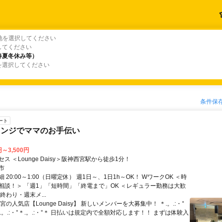
地を選択してください
してください
春夏冬休み等）
春夏冬休み等）
を選択してください
条件保
ート
ウンジでママのお手伝い
円～3,500円
ス ＜Lounge Daisy＞阪神西宮駅から徒歩1分！
市
 20:00～1:00（日曜定休） 週1日～、1日1h～OK！ WワークOK ＜時
相談！＞ 「週1」「短時間」「終電まで」OK ＜レギュラー勤務は大歓
終わり・週末メ...
宮の人気店【Lounge Daisy】 新しいメンバーを大募集中！ ＊.。.:・°
°＊.。.:・°＊.。.:・°＊ 日払いは規定内で全額対応します！！ まずは体験入