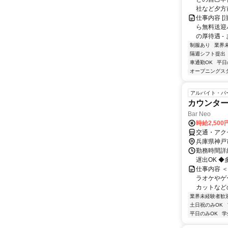
社など夕方前.
仕事内容 [
ら無料送迎
の厚待遇 - 
制服あり
業界
隔週シフト提出
車通勤OK
平日
オープニングス
アルバイト・パ
カウンター
Bar Neo
時給2,500
交通・アク
兵庫県神戸
勤務時間詳細
遅出OK 
仕事内容 
ラオケやゲ
カットなどの
業界未経験者歓
土日祝のみOK
平日のみOK
学