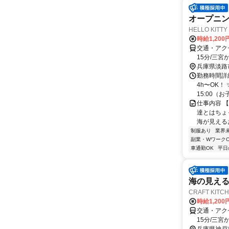
オープニン
HELLO KIT
時給1,200
交通・アクセ
15分/三宮か
兵庫県淡路
勤務時間詳細
4h〜OK！
15:00（お子
仕事内容 
達とはちょ
海が見える
制服あり
業界
副業・WワークO
車通勤OK
平日
海の見え
CRAFT KIT
時給1,200
交通・アクセ
15分/三宮か