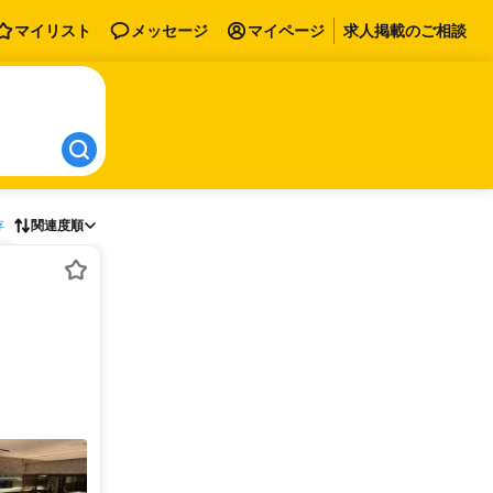
マイリスト
メッセージ
マイページ
求人掲載のご相談
存
関連度順