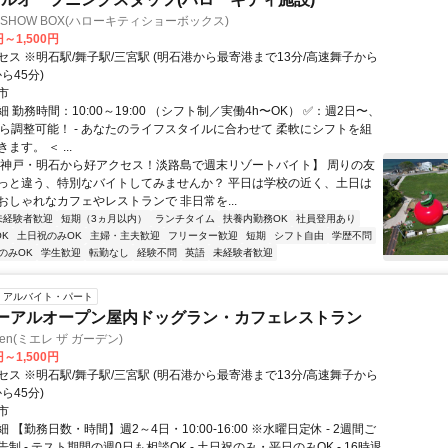
TTY SHOW BOX(ハローキティショーボックス)
円～1,500円
ス ※明石駅/舞子駅/三宮駅 (明石港から最寄港まで13分/高速舞子から
ら45分)
市
 勤務時間：10:00～19:00 （シフト制／実働4h〜OK） ✅：週2日〜、
から調整可能！ - あなたのライフスタイルに合わせて 柔軟にシフトを組
す。 ＜ ...
【神戸・明石から好アクセス！淡路島で週末リゾートバイト】 周りの友
っと違う、特別なバイトしてみませんか？ 平日は学校の近く、土日は
おしゃれなカフェやレストランで 非日常を...
未経験者歓迎
短期（3ヵ月以内）
ランチタイム
扶養内勤務OK
社員登用あり
K
土日祝のみOK
主婦・主夫歓迎
フリーター歓迎
短期
シフト自由
学歴不問
のみOK
学生歓迎
転勤なし
経験不問
英語
未経験者歓迎
アルバイト・パート
ーアルオープン屋内ドッグラン・カフェレストラン
garden(ミエレ ザ ガーデン)
円～1,500円
ス ※明石駅/舞子駅/三宮駅 (明石港から最寄港まで13分/高速舞子から
ら45分)
市
 【勤務日数・時間】週2～4日・10:00-16:00 ※水曜日定休 - 2週間ご
制 - テスト期間の週0日も相談OK - 土日祝のみ・平日のみOK - 16時退