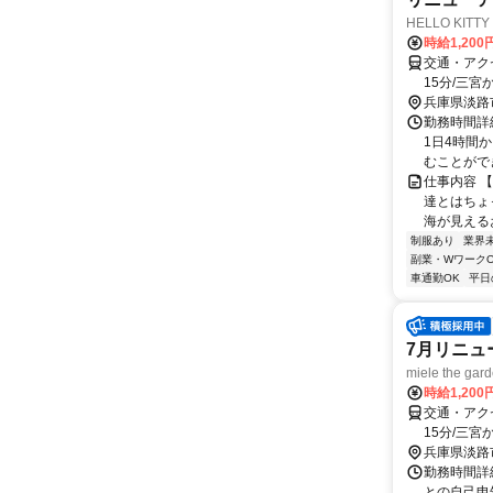
HELLO KI
時給1,200
交通・アクセ
15分/三宮か
兵庫県淡路
勤務時間詳細
1日4時間
むことができま
仕事内容 
達とはちょ
海が見える
制服あり
業界
副業・WワークO
車通勤OK
平日
7月リニュ
miele the 
時給1,200
交通・アクセ
15分/三宮か
兵庫県淡路
勤務時間詳細
との自己申告