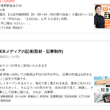
円～3,510円
クセス: 本竜野駅徒歩17分
の市
日: 【入店可能時間】 09：00〜24：00の間で自由！ ※週1日〜／1日
✅ ※「平日のみ」「土日のみ」も可 ※入店3ヶ月間...
「手に職をつけたい」 ...
シフト自由
昇給あり
EBメディアの記者(取材・記事制作)
S編集部(たつの市)
セス たつの市をご担当いただきます
の市
細 現地へ出向いての取材は平日の日中が中心。 記事の作成はお好きな
にご自宅で可能です。
新しくオープンするカフェ。地元で長く愛される名店。週末に出かけた
かけスポット。 そんな"たつの市の今"を、自分の目で見て、体験し、そ
事として読者に届ける。 それが、兵庫県...
経験者歓迎
ネイルOK
研修あり
在宅OK
交通費支給
完全歩合制
ピアスOK
・髪色自由