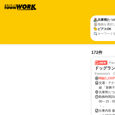
兵庫県
たつ
職種を選択
ピアスOK
キーワード
172件
アル
ドッグラン
Everyone'
時給1,15
交通・アク
線 「新舞
兵庫県たつ
勤務時間詳細
00～15：
・...
仕事内容 