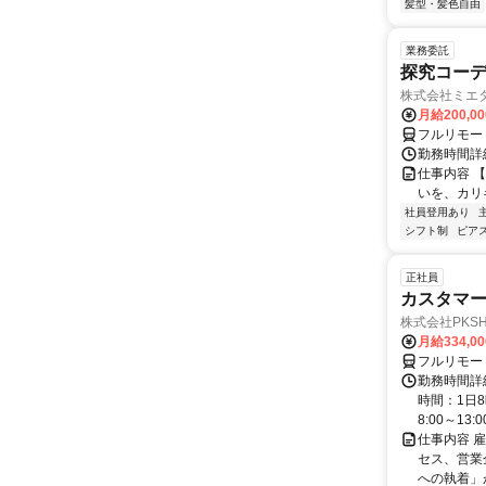
髪型・髪色自由
業務委託
探究コー
株式会社ミエ
月給200,0
フルリモー
勤務時間詳細
仕事内容 
いを、カリ
社員登用あり
シフト制
ピアス
正社員
カスタマー
株式会社PKSHA 
月給334,0
フルリモー
勤務時間詳
時間：1日8
8:00～13:00 
仕事内容 
セス、営業
への執着」が