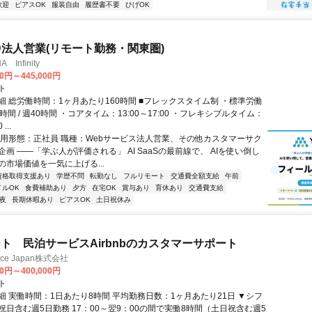
歓迎
ピアスOK
服装自由
履歴書不要
ひげOK
ID法人営業(リモート勤務・関東圏)
Infinity
00円～445,000円
ト
細 総労働時間：1ヶ月あたり160時間 ■フレックスタイム制 ・標準労働
時間 / 週40時間 ・コアタイム：13:00～17:00 ・フレキシブルタイム：
...
雇用形態：正社員 職種：Webサービス法人営業、その他カスタマーサク
画 ――「学ぶ人が評価される」 AI SaaSの最前線で、 AIを使い倒し
の市場価値を一気に上げる...
資格取得支援あり
学歴不問
転勤なし
フルリモート
交通費全額支給
午前
イルOK
食費補助あり
夕方
在宅OK
賞与あり
育休あり
交通費支給
夜
長期休暇あり
ピアスOK
土日祝休み
ト 民泊サービスAirbnbのカスタマーサポート
ance Japan株式会社
00円～400,000円
ト
細 実働時間：1日あたり8時間 平均勤務日数：1ヶ月あたり21日 ▼シフ
祝日含む週5日勤務 17：00～翌9：00の間で実働8時間（土日祝含む週5