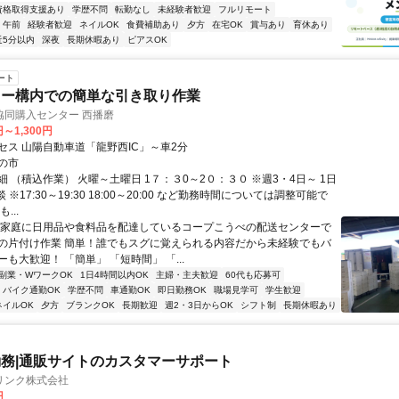
資格取得支援あり
学歴不問
転勤なし
未経験者歓迎
フルリモート
午前
経験者歓迎
ネイルOK
食費補助あり
夕方
在宅OK
賞与あり
育休あり
近5分以内
深夜
長期休暇あり
ピアスOK
ート
ター構内での簡単な引き取り作業
協同購入センター 西播磨
円～1,300円
セス 山陽自動車道「龍野西IC」～車2分
の市
 （積込作業） 火曜～土曜日 1７：３0～2０：３０ ※週3・4日～ 1日
 ※17:30～19:30 18:00～20:00 など勤務時間については調整可能で
...
各家庭に日用品や食料品を配達しているコープこうべの配送センターで
の片付け作業 簡単！誰でもスグに覚えられる内容だから未経験でもバ
も大歓迎！ 「簡単」 「短時間」 「...
副業・WワークOK
1日4時間以内OK
主婦・主夫歓迎
60代も応募可
バイク通勤OK
学歴不問
車通勤OK
即日勤務OK
職場見学可
学生歓迎
ネイルOK
夕方
ブランクOK
長期歓迎
週2・3日からOK
シフト制
長期休暇あり
務|通販サイトのカスタマーサポート
リンク株式会社
円