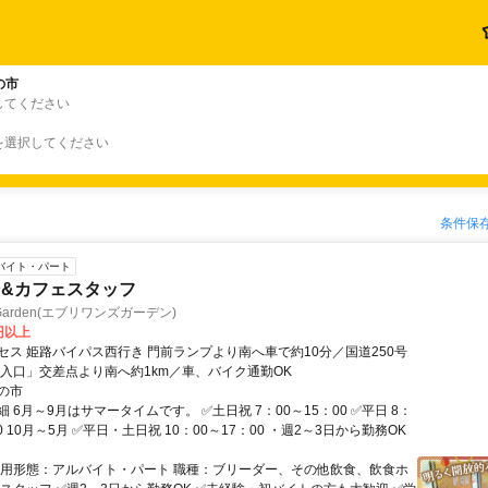
の市
してください
を選択してください
条件保
バイト・パート
&カフェスタッフ
s Garden(エブリワンズガーデン)
0円以上
セス 姫路バイパス西行き 門前ランプより南へ車で約10分／国道250号
子入口」交差点より南へ約1km／車、バイク通勤OK
の市
 6月～9月はサマータイムです。 ✅土日祝 7：00～15：00 ✅平日 8：
00 10月～5月 ✅平日・土日祝 10：00～17：00 ・週2～3日から勤務OK
雇用形態：アルバイト・パート 職種：ブリーダー、その他飲食、飲食ホ