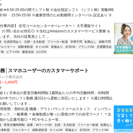
ト
 ⏩6:50-25:00の間でシフト制 ※会社指定シフト 《シフト例》実働8時
-16:00 ・15:50-25:00 ※健康管理のため勤務間インターバル 設定あり ※
【仕事内容】 在宅コールセンターオペレーター！ 大手通販サイト
n」の 問い合わせ対応◎ ※当社はAmazonのカスタマーサービス業務 を
ます。当社の従業員として ...
迎
社員登用あり
主婦・主夫歓迎
フリーター歓迎
学歴不問
転勤なし
経験不問
フルリモート
経験者歓迎
ネイルOK
研修あり
在宅OK
ブランクOK
交通費支給
ト制
ピアスOK
服装自由
ひげOK
務│スマホユーザーのカスタマーサポート
リンク株式会社
円～1,400円
ト
細 1ヶ月単位の変形労働時間制 1週間あたりの平均労働時間：40時間
0:00の中でのシフト勤務 週3日から柔軟に対応いたします！ ※週12時間以
願いしています ...
雇用形態：契約社員 職種：アウトバウンドコールスタッフ、インバウン
タッフ、一般事務 ＊各種制度が整った環境の中での在宅ワーク！ ＊出
から応募可能◎ ＊PCやモニター等...
迎
変形労働時間制
副業・WワークOK
主婦・主夫歓迎
フリーター歓迎
転勤なし
験者歓迎
フルリモート
経験者歓迎
ネイルOK
研修あり
在宅OK
ブランクOK