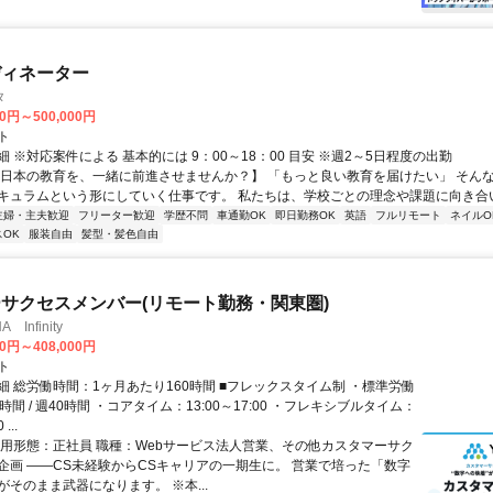
ディネーター
タ
00円～500,000円
ト
 ※対応案件による 基本的には 9：00～18：00 目安 ※週2～5日程度の出勤
【日本の教育を、一緒に前進させませんか？】 「もっと良い教育を届けたい」 そん
キュラムという形にしていく仕事です。 私たちは、学校ごとの理念や課題に向き合いな
主婦・主夫歓迎
フリーター歓迎
学歴不問
車通勤OK
即日勤務OK
英語
フルリモート
ネイルO
OK
服装自由
髪型・髪色自由
サクセスメンバー(リモート勤務・関東圏)
Infinity
00円～408,000円
ト
細 総労働時間：1ヶ月あたり160時間 ■フレックスタイム制 ・標準労働
時間 / 週40時間 ・コアタイム：13:00～17:00 ・フレキシブルタイム：
...
雇用形態：正社員 職種：Webサービス法人営業、その他カスタマーサク
企画 ――CS未経験からCSキャリアの一期生に。 営業で培った「数字
そのまま武器になります。 ※本...