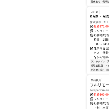
育休あり
長期
正社員
SMB・M
株式会社PKSHA 
月給371,0
フルリモー
勤務時間詳
時間：1日8
8:00～13:00 
仕事内容 
セス、営業企
ながら営業
ランチタイム
経験者歓迎
ネ
駅近5分以内
深
契約社員
フルリモー
Teleperform
月給360,0
フルリモー
勤務時間詳
ト制：土日