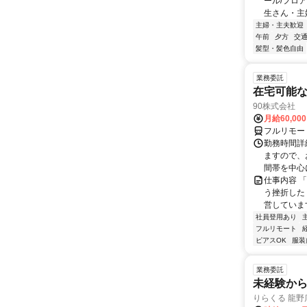
ール/フロ
生さん・主婦
主婦・主夫歓迎
午前
夕方
交
髪型・髪色自由
業務委託
在宅可能
90株式会社
月給60,00
フルリモー
勤務時間詳
ますので、お
間帯を中心に
仕事内容 
う挫折したく
営しています
社員登用あり
フルリモート
ピアスOK
服装
業務委託
未経験から
りらくる 龍野