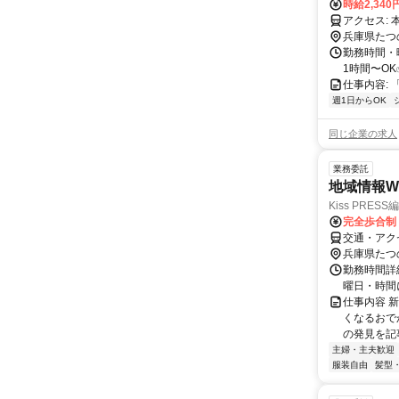
時給2,340
ア
兵庫県たつ
勤務時間・曜
1時間〜OK
仕事内容: 
週1日からOK
同じ企業の求人
業務委託
地域情報W
Kiss PRES
完全歩合制
交通・アク
兵庫県たつ
勤務時間詳
曜日・時間
仕事内容 
くなるおで
の発見を記
主婦・主夫歓迎
服装自由
髪型