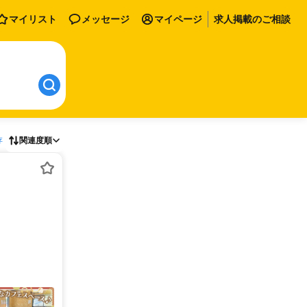
マイリスト
メッセージ
マイページ
求人掲載のご相談
存
関連度順