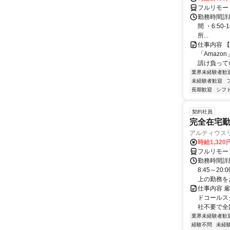
フルリモー
勤務時間詳細
間 ・6:50
所...
仕事内容 
「Amazo
請け負ってい
業界未経験者歓
未経験者歓迎
長期歓迎
シフ
契約社員
完全在宅勤
アルティウス
時給1,320
フルリモー
勤務時間詳
8:45～2
上の勤務をお
仕事内容 
ドコールス
社不要で全国
業界未経験者歓
経験不問
未経