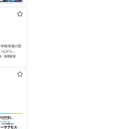
な学校現場の想
がら...
K
長期歓迎