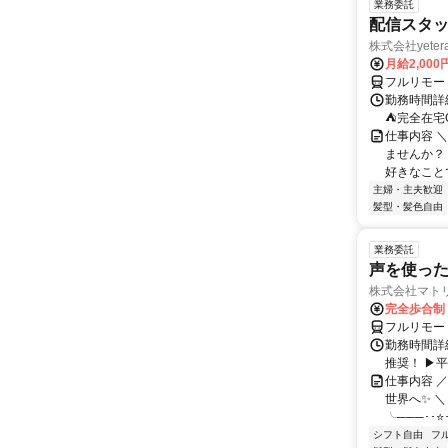
業務委託
配信スタッ
株式会社yeter
月給2,000
フルリモー
勤務時間詳
⛺完全在宅
仕事内容 ＼
ませんか？
好きなことで
主婦・主夫歓迎
髪型・髪色自由
業務委託
声を使っ
株式会社マト
完全歩合制
フルリモー
勤務時間詳細
推奨！ ▶
仕事内容 
世界へ✨ ＼
╰───･･⭐･
シフト自由
フ