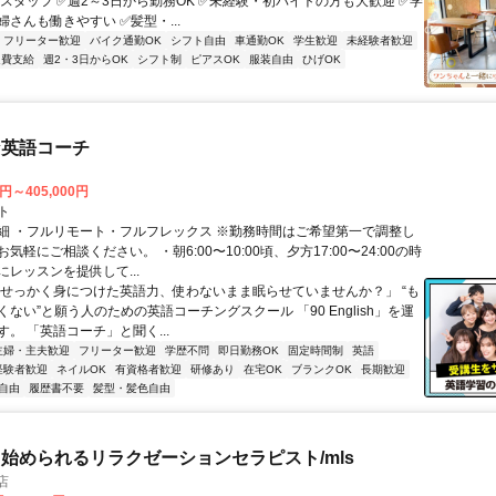
アスタッフ ✅週2～3日から勤務OK ✅未経験・初バイトの方も大歓迎 ✅学
さんも働きやすい ✅髪型・...
フリーター歓迎
バイク通勤OK
シフト自由
車通勤OK
学生歓迎
未経験者歓迎
通費支給
週2・3日からOK
シフト制
ピアスOK
服装自由
ひげOK
な英語コーチ
0円～405,000円
ト
細 ・フルリモート・フルフレックス ※勤務時間はご希望第一で調整し
気軽にご相談ください。 ・朝6:00〜10:00頃、夕方17:00〜24:00の時
レッスンを提供して...
「せっかく身につけた英語力、使わないまま眠らせていませんか？」 “も
ない”と願う人のための英語コーチングスクール 「90 English」を運
。 「英語コーチ」と聞く...
主婦・主夫歓迎
フリーター歓迎
学歴不問
即日勤務OK
固定時間制
英語
経験者歓迎
ネイルOK
有資格者歓迎
研修あり
在宅OK
ブランクOK
長期歓迎
自由
履歴書不要
髪型・髪色自由
始められるリラクゼーションセラピスト/mls
店