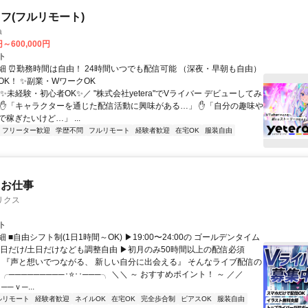
フ(フルリモート)
a
円～600,000円
ト
細 ⏰勤務時間は自由！ 24時間いつでも配信可能 （深夜・早朝も自由）
OK！ ✨副業・WワークOK
✨未経験・初心者OK✨／ "株式会社yetera"でVライバー デビューしてみ
 ✋「キャラクターを通じた配信活動に興味がある…」 ✋「自分の趣味や
稼ぎたいけど…」 ...
フリーター歓迎
学歴不問
フルリモート
経験者歓迎
在宅OK
服装自由
たお仕事
リクス
ト
 ■自由シフト制(1日1時間～OK) ▶19:00〜24:00の ゴールデンタイム
平日だけ/土日だけなども調整自由 ▶初月のみ50時間以上の配信必須
／ 『声と想いでつながる、 新しい自分に出会える』 そんなライブ配信の
 ╭─────────･⭐･･───╮ ＼＼ ～ おすすめポイント！ ～ ／／
──ｖ─...
ルリモート
経験者歓迎
ネイルOK
在宅OK
完全歩合制
ピアスOK
服装自由