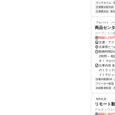
ランチタイム
交通費全額支給
交通費支給
駅
アルバイト・パ
商品セン
コープこうべ
時給1,150
交通・アク
兵庫県たつ
勤務時間詳細
2時間～ 相談
す！ ※かけも
仕事内容 
のトラック
イトデビュー
扶養内勤務OK
フリーター歓迎
未経験者歓迎
契約社員
リモート勤
アルティウス
時給1,400