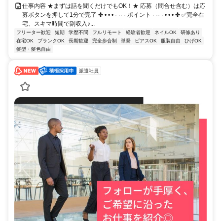
仕事内容 ★まずは話を聞くだけでもOK！★ 応募（問合せ含む）は応
募ボタンを押して1分で完了 ✤ • • • · ·· · ポイント · ·· · • • • ✤ ✅完全在
宅、スキマ時間で副収入♪...
フリーター歓迎
短期
学歴不問
フルリモート
経験者歓迎
ネイルOK
研修あり
在宅OK
ブランクOK
長期歓迎
完全歩合制
単発
ピアスOK
服装自由
ひげOK
髪型・髪色自由
派遣社員