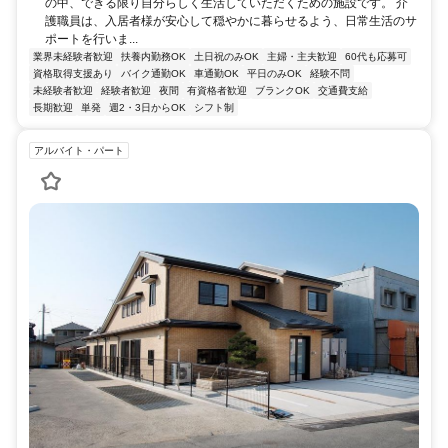
の中、できる限り自分らしく生活していただくための施設です。 介
護職員は、入居者様が安心して穏やかに暮らせるよう、日常生活のサ
ポートを行いま...
業界未経験者歓迎
扶養内勤務OK
土日祝のみOK
主婦・主夫歓迎
60代も応募可
資格取得支援あり
バイク通勤OK
車通勤OK
平日のみOK
経験不問
未経験者歓迎
経験者歓迎
夜間
有資格者歓迎
ブランクOK
交通費支給
長期歓迎
単発
週2・3日からOK
シフト制
アルバイト・パート