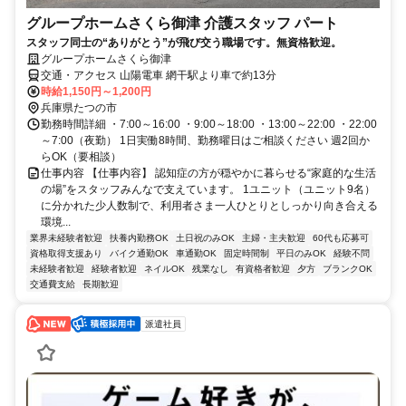
グループホームさくら御津 介護スタッフ パート
スタッフ同士の“ありがとう”が飛び交う職場です。無資格歓迎。
グループホームさくら御津
交通・アクセス 山陽電車 網干駅より車で約13分
時給1,150円～1,200円
兵庫県たつの市
勤務時間詳細 ・7:00～16:00 ・9:00～18:00 ・13:00～22:00 ・22:00
～7:00（夜勤） 1日実働8時間、勤務曜日はご相談ください 週2回か
らOK（要相談）
仕事内容 【仕事内容】 認知症の方が穏やかに暮らせる“家庭的な生活
の場”をスタッフみんなで支えています。 1ユニット（ユニット9名）
に分かれた少人数制で、利用者さま一人ひとりとしっかり向き合える
環境...
業界未経験者歓迎
扶養内勤務OK
土日祝のみOK
主婦・主夫歓迎
60代も応募可
資格取得支援あり
バイク通勤OK
車通勤OK
固定時間制
平日のみOK
経験不問
未経験者歓迎
経験者歓迎
ネイルOK
残業なし
有資格者歓迎
夕方
ブランクOK
交通費支給
長期歓迎
派遣社員