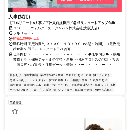
人事(採用)
【フルリモート×人事／正社員前提採用／急成長スタートアップ企業／
英語】Robert Walters
ロバート・ウォルターズ・ジャパン株式会社(大阪支店)
フルリモート
時給1,800円以上
勤務時間 固定時間制 ９：００～１８：００（休憩１時間） ＜勤務開
始時期＞ 即日～ ※スタート日相談可
仕事内容 ・・ー・・＋・・ー・・＋・・ー・・ ◆仕事内容◆ ・採用
業務全般 ・採用チャネルの開拓・運用 ・採用プロセスの設計・改善
・面接官との連携 ・採用データの管理 ・・ー・・＋・・ー・・
＋・...
制服あり
標準中国語
業界未経験者歓迎
飲食割引あり
短期（3ヵ月以内）
育休延長あり
ランチタイム
扶養内勤務OK
店舗割引あり
社員登用あり
無料研修
週1日からOK
副業・WワークOK
1日4時間以内OK
隔週シフト提出
土日祝のみOK
主婦・主夫歓迎
週1シフト提出
無期雇用派遣
60代も応募可
業務委託