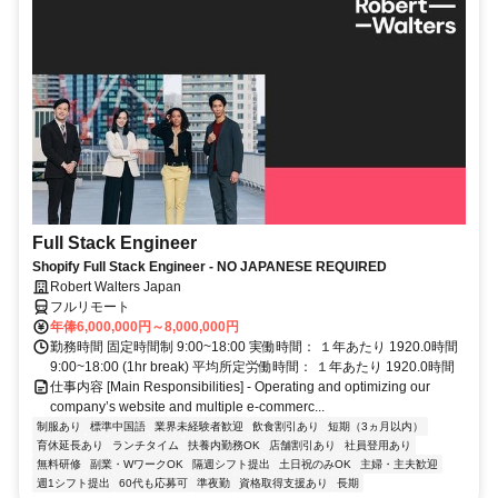
Full Stack Engineer
Shopify Full Stack Engineer - NO JAPANESE REQUIRED
Robert Walters Japan
フルリモート
年俸6,000,000円～8,000,000円
勤務時間 固定時間制 9:00~18:00 実働時間： １年あたり 1920.0時間
9:00~18:00 (1hr break) 平均所定労働時間： １年あたり 1920.0時間
仕事内容 [Main Responsibilities] - Operating and optimizing our
company’s website and multiple e-commerc...
制服あり
標準中国語
業界未経験者歓迎
飲食割引あり
短期（3ヵ月以内）
育休延長あり
ランチタイム
扶養内勤務OK
店舗割引あり
社員登用あり
無料研修
副業・WワークOK
隔週シフト提出
土日祝のみOK
主婦・主夫歓迎
週1シフト提出
60代も応募可
準夜勤
資格取得支援あり
長期