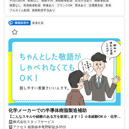
平日のみOK
転勤なし
経験不問
未経験者歓迎
住宅手当あり
経験者歓迎
残業なし
有資格者歓迎
研修あり
ブランクOK
育休あり
交通費支給
単発
フルタイム歓迎
資格取得手当あり
派遣社員
化学メーカーでの半導体樹脂製造補助
【こんなスキルや経験のある方を歓迎します！】☆未経験OK☆・化学系
知識尚可【活かせる経験】Word
株式会社スタッフサービス
アクセス 姫新線本竜野駅徒歩35分