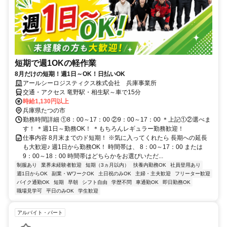
短期で週1OKの軽作業
8月だけの短期！週1日～OK！日払いOK
アールシーロジスティクス株式会社 兵庫事業所
交通・アクセス 竜野駅・相生駅～車で15分
時給1,130円以上
兵庫県たつの市
勤務時間詳細 ①8：00～17：00 ②9：00～17：00 ＊上記①②選べま
す！ ＊週1日～勤務OK！ ＊もちろんレギュラー勤務歓迎！
仕事内容 8月末までのド短期！ ※気に入ってくれたら 長期への延長
も大歓迎♪ 週1日から勤務OK！ 時間帯は、 8：00～17：00 または
9：00～18：00 時間帯はどちらかをお選びいただ...
制服あり
業界未経験者歓迎
短期（3ヵ月以内）
扶養内勤務OK
社員登用あり
週1日からOK
副業・WワークOK
土日祝のみOK
主婦・主夫歓迎
フリーター歓迎
バイク通勤OK
短期
早朝
シフト自由
学歴不問
車通勤OK
即日勤務OK
職場見学可
平日のみOK
学生歓迎
アルバイト・パート