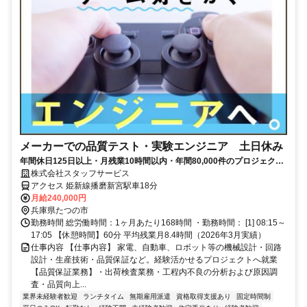
メーカーでの品質テスト・実験エンジニア 土日休み
年間休日125日以上・月残業10時間以内・年間80,000件のプロジェクト
（2023年度実績）
株式会社スタッフサービス
アクセス 姫新線播磨新宮駅車18分
月給240,000円
兵庫県たつの市
勤務時間 総労働時間：1ヶ月あたり168時間 ・勤務時間： [1] 08:15～
17:05 【休憩時間】60分 平均残業月8.4時間（2026年3月実績）
仕事内容 【仕事内容】 家電、自動車、ロボット等の機械設計・回路
設計・生産技術・品質保証など。経験活かせるプロジェクトへ就業
【品質保証業務】・出荷検査業務・工程内不良の分析および原因調
査・品質向上...
業界未経験者歓迎
ランチタイム
無期雇用派遣
資格取得支援あり
固定時間制