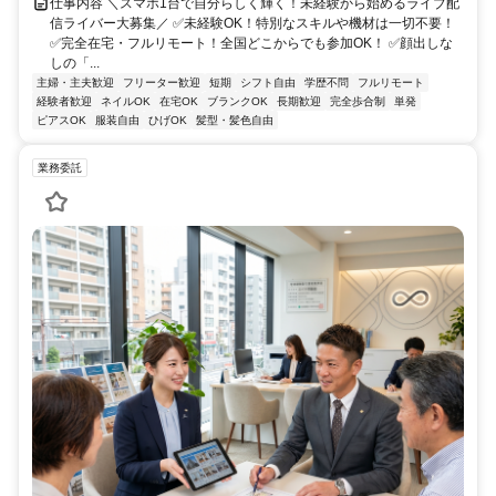
仕事内容 ＼スマホ1台で自分らしく輝く！未経験から始めるライブ配
信ライバー大募集／ ✅未経験OK！特別なスキルや機材は一切不要！
✅完全在宅・フルリモート！全国どこからでも参加OK！ ✅顔出しな
しの「...
主婦・主夫歓迎
フリーター歓迎
短期
シフト自由
学歴不問
フルリモート
経験者歓迎
ネイルOK
在宅OK
ブランクOK
長期歓迎
完全歩合制
単発
ピアスOK
服装自由
ひげOK
髪型・髪色自由
業務委託