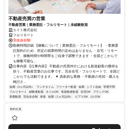
不動産売買の営業
不動産営業｜業務委託・フルリモート｜未経験歓迎
エイト株式会社
フルリモート
完全歩合制
勤務時間詳細 【稼働について｜業務委託・フルリモート】 ・業務委
託契約のため、所定の就業時間の定めはありません ・在宅・リモー
トで、稼働時間や時間帯をご自身で調整できます ・全国どこからで
も稼働可能な...
仕事内容 【仕事内容】 不動産の売買仲介における新規顧客の獲得を
担う、不動産営業のお仕事です。完全在宅・フルリモートで、全国ど
こからでも活動できます。 ▼ 具体的な業務 ・不動産の売却・購入を
検討さ...
短期（3ヵ月以内）
ランチタイム
フリーター歓迎
短期
シフト自由
学歴不問
フルリモート
経験者歓迎
ネイルOK
有資格者歓迎
在宅OK
ブランクOK
長期歓迎
完全歩合制
単発
短期（1ヵ月以内）
ピアスOK
ひげOK
契約社員