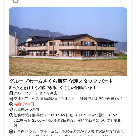
グループホームさくら新宮 介護スタッフ パート
困ったときはすぐ相談できる、やさしい仲間がいます。
グループホームさくら新宮
交通・アクセス 東觜崎駅から約1.1 km、徒歩でおよそ17分 神姫バス
の「船渡」バス停から徒歩約15分
時給1,150円
兵庫県たつの市
勤務時間詳細 早出 7:00〜15:45 日勤 10:00〜18:45 遅出 13:15〜
22:00 夜勤 22:00〜7:00 ※週3日程度、短時間勤務についても要相
談。
仕事内容 グループホームは、認知症の方が少人数で家庭的な雰囲気