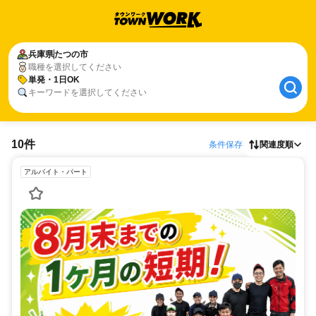
兵庫県
たつの市
職種を選択してください
単発・1日OK
キーワードを選択してください
10件
条件保存
関連度順
アルバイト・パート