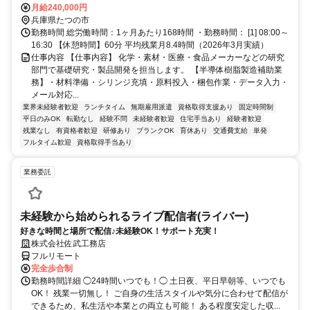
月給240,000円
兵庫県たつの市
勤務時間 総労働時間：1ヶ月あたり168時間 ・勤務時間： [1] 08:00～
16:30 【休憩時間】60分 平均残業月8.4時間（2026年3月実績）
仕事内容 【仕事内容】 化学・素材・医療・食品メーカーなどの研究
部門で基礎研究・製品開発を担当します。 【半導体樹脂製造補助業
務】・材料準備・シリンジ充填・原料投入・梱包作業・データ入力・
メール対応...
業界未経験者歓迎
ランチタイム
無期雇用派遣
資格取得支援あり
固定時間制
平日のみOK
転勤なし
経験不問
未経験者歓迎
住宅手当あり
経験者歓迎
残業なし
有資格者歓迎
研修あり
ブランクOK
育休あり
交通費支給
単発
フルタイム歓迎
資格取得手当あり
業務委託
未経験から始められるライブ配信者(ライバー)
好きな時間と場所で配信♪未経験OK！サポート充実！
株式会社佐武工務店
フルリモート
完全歩合制
勤務時間詳細 ◯24時間いつでも！◯ 土日夜、平日早朝等、いつでも
OK！ 残業一切無し！ ご自身の生活スタイルや気分に合わせて配信が
できるため、私生活や本業との両立も可能！ ある程度安定した収...