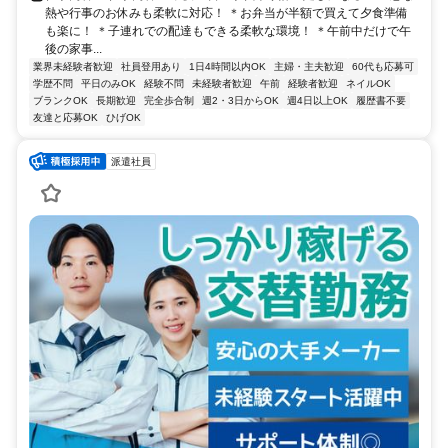
熱や行事のお休みも柔軟に対応！ ＊お弁当が半額で買えて夕食準備
も楽に！ ＊子連れでの配達もできる柔軟な環境！ ＊午前中だけで午
後の家事...
業界未経験者歓迎
社員登用あり
1日4時間以内OK
主婦・主夫歓迎
60代も応募可
学歴不問
平日のみOK
経験不問
未経験者歓迎
午前
経験者歓迎
ネイルOK
ブランクOK
長期歓迎
完全歩合制
週2・3日からOK
週4日以上OK
履歴書不要
友達と応募OK
ひげOK
派遣社員