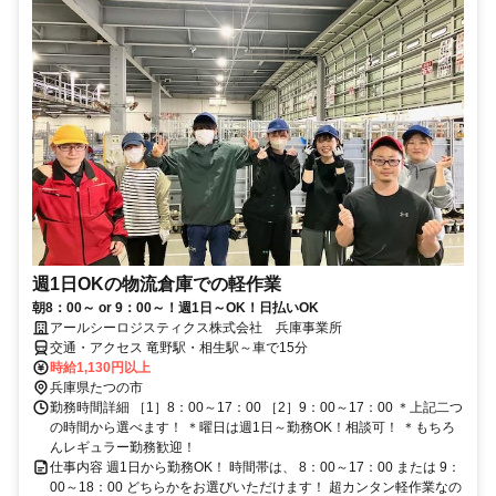
週1日OKの物流倉庫での軽作業
朝8：00～ or 9：00～！週1日～OK！日払いOK
アールシーロジスティクス株式会社 兵庫事業所
交通・アクセス 竜野駅・相生駅～車で15分
時給1,130円以上
兵庫県たつの市
勤務時間詳細 ［1］8：00～17：00 ［2］9：00～17：00 ＊上記二つ
の時間から選べます！ ＊曜日は週1日～勤務OK！相談可！ ＊もちろ
んレギュラー勤務歓迎！
仕事内容 週1日から勤務OK！ 時間帯は、 8：00～17：00 または 9：
00～18：00 どちらかをお選びいただけます！ 超カンタン軽作業なの