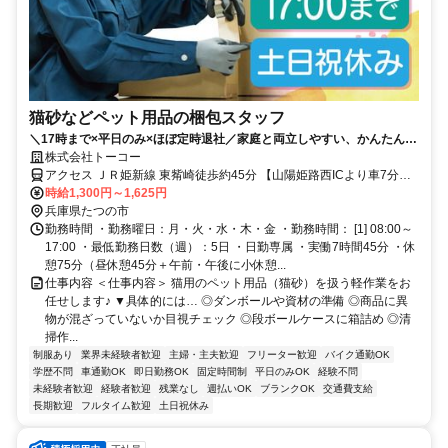
猫砂などペット用品の梱包スタッフ
＼17時まで×平日のみ×ほぼ定時退社／家庭と両立しやすい、かんたんモ
クモク軽作業♪幅広い年代の女性活躍中！
株式会社トーコー
アクセス ＪＲ姫新線 東觜崎徒歩約45分 【山陽姫路西ICより車7分】
JR「東觜崎」駅より車9分
時給1,300円～1,625円
兵庫県たつの市
勤務時間 ・勤務曜日：月・火・水・木・金 ・勤務時間： [1] 08:00～
17:00 ・最低勤務日数（週）：5日 ・日勤専属 ・実働7時間45分 ・休
憩75分（昼休憩45分＋午前・午後に小休憩...
仕事内容 ＜仕事内容＞ 猫用のペット用品（猫砂）を扱う軽作業をお
任せします♪ ▼具体的には… ◎ダンボールや資材の準備 ◎商品に異
物が混ざっていないか目視チェック ◎段ボールケースに箱詰め ◎清
掃作...
制服あり
業界未経験者歓迎
主婦・主夫歓迎
フリーター歓迎
バイク通勤OK
学歴不問
車通勤OK
即日勤務OK
固定時間制
平日のみOK
経験不問
未経験者歓迎
経験者歓迎
残業なし
週払いOK
ブランクOK
交通費支給
長期歓迎
フルタイム歓迎
土日祝休み