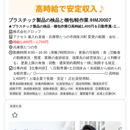
プラスチック製品の検品と梱包/軽作業 /HMJ0007
★プラスチック製品の検品・梱包作業◎高時給1,400円＆日勤専属♪土日
祝休み・残業少なめで働きやすい！上場企業で安定勤務＆正社員登用制
株式会社グロップ
度あり☆
アクセス 雇入れ直後：兵庫県たつの市揖保川町 変更の範囲：会社の
定める就業場所＼アクセス／山陽電車「竜野駅」より車で10分／
時給1,400円～1,750円
JR「網干駅」より車で15分＼通勤備考／山陽電車「竜野駅」より車
兵庫県たつの市
で10分 JR山陽本線「網干駅」より車で15分
勤務時間 8:00～16:30（実働7時間30分） 更新の可能性：有（労働者
の勤務状況・態度、業務の進捗状況、就業先の経営状況により判断す
る） 更新上限の有無：回数・通算契約期間を一律に制限する規定...
仕事内容 【仕事内容】 ＼日勤専属×土日祝休み！未経験から始められ
る軽作業♪／ ◎──────────────────────────◎ 高時給
1,400円！上場企業で長期・安定！ 正社員登用制...
業界未経験者歓迎
扶養内勤務OK
社員登用あり
固定時間制
職場見学可
経験不問
未経験者歓迎
経験者歓迎
週払いOK
有資格者歓迎
交通費支給
長期歓迎
長期休暇あり
土日祝休み
昼食補助あり
履歴書不要
友達と応募OK
派遣社員