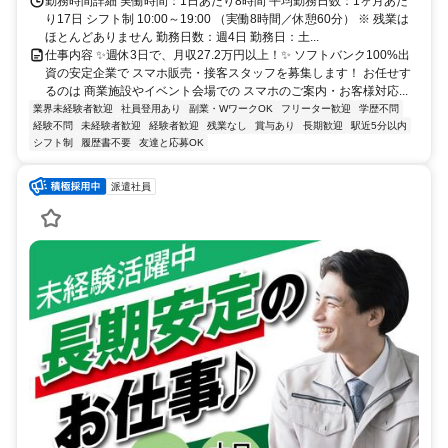
勤務時間詳細 実働時間：1日あたり8時間 平均勤務日数：1ヶ月あた
り17日 シフト制 10:00～19:00 （実働8時間／休憩60分） ※ 残業は
ほとんどありません 勤務日数：週4日 勤務日：土...
仕事内容 ✨週休3日で、月収27.2万円以上！✨ ソフトバンク100%出
資の安定企業で スマホ販売・接客スタッフを募集します！ お任せす
るのは 商業施設やイベント会場での スマホのご案内・お客様対応...
業界未経験者歓迎
社員登用あり
副業・WワークOK
フリーター歓迎
学歴不問
経験不問
未経験者歓迎
経験者歓迎
残業なし
賞与あり
長期歓迎
駅近5分以内
シフト制
履歴書不要
友達と応募OK
派遣社員