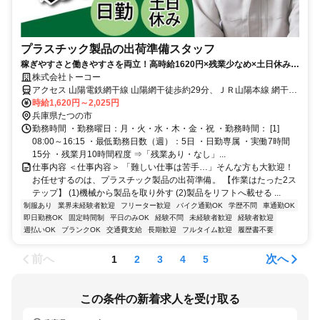
プラスチック製品の出荷準備スタッフ
稼ぎやすさと働きやすさを両立！高時給1620円×残業少なめ×土日休みの
好環境。未経験から始めやすいシンプル作業◎リフト有資格者も歓迎！
株式会社トーコー
アクセス 山陽電鉄網干線 山陽網干徒歩約29分、ＪＲ山陽本線 網干南
口徒歩約65分 山陽電鉄「山陽網干」駅より車6分 ※車＆バイク通勤
時給1,620円～2,025円
OK
兵庫県たつの市
勤務時間 ・勤務曜日：月・火・水・木・金・祝 ・勤務時間： [1]
08:00～16:15 ・最低勤務日数（週）：5日 ・日勤専属 ・実働7時間
15分 ・残業月10時間程度 ⇒「残業あり・なし」...
仕事内容 ＜仕事内容＞ 「難しい仕事は苦手…」そんな方も大歓迎！
お任せするのは、プラスチック製品の出荷準備。 【作業はたった2ス
テップ】 (1)機械から製品を取り外す (2)製品をリフトへ載せる ...
制服あり
業界未経験者歓迎
フリーター歓迎
バイク通勤OK
学歴不問
車通勤OK
即日勤務OK
固定時間制
平日のみOK
経験不問
未経験者歓迎
経験者歓迎
週払いOK
ブランクOK
交通費支給
長期歓迎
フルタイム歓迎
履歴書不要
前へ
次へ
1
2
3
4
5
この条件の新着求人を受け取る