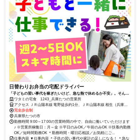
日替わりお弁当の宅配ドライバー
「子どもの習い事代を稼ぎたいけど、急な熱で休めるか不安」。そんな
悩みに寄り添う環境があります。週2～5日の勤務で、午前中のみも可
ワタミの宅食 1243_兵庫たつの営業所
能。子連れ配達もでき、お弁当半額の社割も魅力です。
アクセス ＪＲ山陽本線 竜野徒歩約1分、ＪＲ山陽本線 相生（兵庫
県）北口徒歩約55分、ＪＲ山陽新幹線/ＪＲ東海道新幹線 相生（兵庫
完全歩合制
県）北口徒歩約55分
兵庫県たつの市
勤務時間 9:00～17:00の営業時間の中で、自由に働いていただけます
♪ ※営業所稼働日：月～金 ※平日のみOK／午前のみOK ※扶養内勤務
OK／短時間勤務OK ＊勤務時間・曜日応相談／お気軽にご...
仕事内容 ▼仕事内容 ＊子供の習い事代や家計の足しになる！ ＊急な