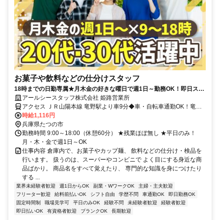
お菓子や飲料などの仕分けスタッフ
18時までの日勤専属★月木金の好きな曜日で週1日～勤務OK！即日スタ
ートも可能◎
アールシースタッフ株式会社 姫路営業所
アクセス ＪＲ山陽本線 竜野駅より車9分◆車・自転車通勤OK！竜野
駅からの送迎もあり
時給1,116円
兵庫県たつの市
勤務時間 9:00～18:00（休憩60分） ★残業ほぼ無し ★平日のみ！
月・木・金で週1日～OK
仕事内容 倉庫内で、お菓子やカップ麺、 飲料などの仕分け・検品を
行います。 扱うのは、スーパーやコンビニで よく目にする身近な商
品ばかり。 商品名をすべて覚えたり、 専門的な知識を身につけたり
する ...
業界未経験者歓迎
週1日からOK
副業・WワークOK
主婦・主夫歓迎
フリーター歓迎
給料前払いOK
シフト自由
学歴不問
車通勤OK
即日勤務OK
固定時間制
職場見学可
平日のみOK
経験不問
未経験者歓迎
経験者歓迎
即日払いOK
有資格者歓迎
ブランクOK
長期歓迎