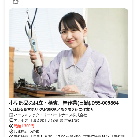
小型部品の組立・検査、軽作業(日勤)/D55-009864
＼日勤＆食堂あり♪未経験OK／モクモク組立作業★
パーソルファクトリーパートナーズ株式会社
アクセス 【最寄駅】JR姫新線 本竜野駅
時給1,300円
兵庫県たつの市
勤務時間 【日勤】 8:30～17:00 休憩45分 [実働]7時間45分 【勤務期