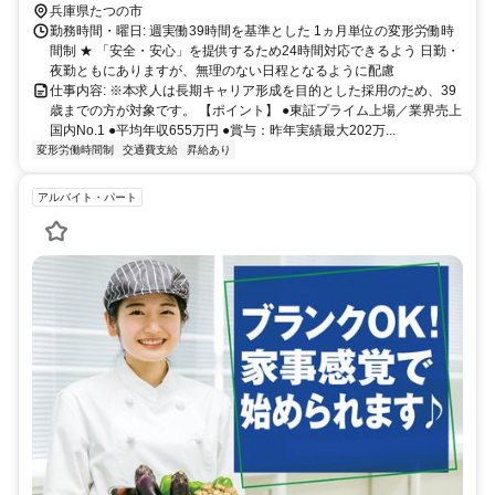
兵庫県たつの市
勤務時間・曜日: 週実働39時間を基準とした 1ヵ月単位の変形労働時
間制 ★ 「安全・安心」を提供するため24時間対応できるよう 日勤・
夜勤ともにありますが、無理のない日程となるように配慮
仕事内容: ※本求人は長期キャリア形成を目的とした採用のため、39
歳までの方が対象です。 【ポイント】 ●東証プライム上場／業界売上
国内No.1 ●平均年収655万円 ●賞与：昨年実績最大202万...
変形労働時間制
交通費支給
昇給あり
アルバイト・パート