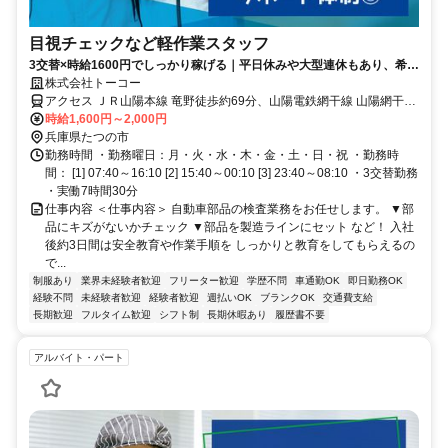
目視チェックなど軽作業スタッフ
3交替×時給1600円でしっかり稼げる｜平日休みや大型連休もあり、希望
休も取りやすい｜着替え時間も勤務扱いで安心
株式会社トーコー
アクセス ＪＲ山陽本線 竜野徒歩約69分、山陽電鉄網干線 山陽網干徒
歩約100分、ＪＲ山陽本線 網干北口徒歩約99分 JR「竜野」駅から車
時給1,600円～2,000円
で11分
兵庫県たつの市
勤務時間 ・勤務曜日：月・火・水・木・金・土・日・祝 ・勤務時
間： [1] 07:40～16:10 [2] 15:40～00:10 [3] 23:40～08:10 ・3交替勤務
・実働7時間30分
仕事内容 ＜仕事内容＞ 自動車部品の検査業務をお任せします。 ▼部
品にキズがないかチェック ▼部品を製造ラインにセット など！ 入社
後約3日間は安全教育や作業手順を しっかりと教育をしてもらえるの
で...
制服あり
業界未経験者歓迎
フリーター歓迎
学歴不問
車通勤OK
即日勤務OK
経験不問
未経験者歓迎
経験者歓迎
週払いOK
ブランクOK
交通費支給
長期歓迎
フルタイム歓迎
シフト制
長期休暇あり
履歴書不要
アルバイト・パート