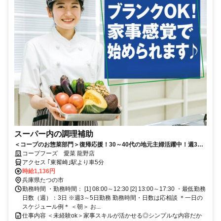
スーパー内の調理補助
＜コープのお惣菜部門＞復帰応援！30～40代の地元主婦活躍中！週3日
～短時間OKで子育て両立♪特売品情報もイチ早くGET☆
コープフーズ 愛菜 龍野店
アクセス ｢東觜崎｣駅より車5分
時給1,136円
兵庫県たつの市
勤務時間 ・勤務時間： [1] 08:00～12:30 [2] 13:00～17:30 ・最低勤務
日数（週）：3日 ※週3～5日勤務 勤務時間・日数は応相談 ＊一日の
スケジュール例＊ ＜朝＞ お...
仕事内容 ＜未経験ok＞家事スキルが活かせる◎シンプルな内容だか