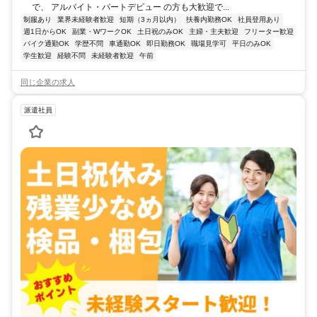
で、 アルバイト・パートデビュー の方も大歓迎で...
制服あり
業界未経験者歓迎
短期（3ヵ月以内）
扶養内勤務OK
社員登用あり
週1日からOK
副業・WワークOK
土日祝のみOK
主婦・主夫歓迎
フリーター歓迎
バイク通勤OK
学歴不問
車通勤OK
即日勤務OK
職場見学可
平日のみOK
学生歓迎
経験不問
未経験者歓迎
午前
同じ企業の求人
派遣社員