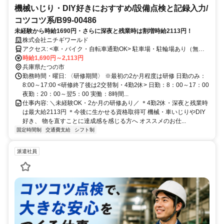
機械いじり・DIY好きにおすすめ/設備点検と記録入力/
コツコツ系/B99-00486
未経験から時給1690円・さらに深夜と残業時は割増時給2113円！
株式会社ニチギワールド
アクセス: <車・バイク・自転車通勤OK> 駐車場・駐輪場あり（無
料）
時給1,690円～2,113円
兵庫県たつの市
勤務時間・曜日: 〈研修期間〉 ※最初の2か月程度は研修 日勤のみ：
8:00～17:00 <研修終了後は2交替制・4勤2休> 日勤：8：00～17：00
夜勤：20：00～翌5：00 実働：8時間...
仕事内容: ＼未経験OK・2か月の研修あり／ ＊4勤2休・深夜と残業時
は最大給2113円 ＊今後に生かせる資格取得可 機械・車いじりやDIY
好き、 物を直すことに達成感を感じる方へ オススメのお仕...
固定時間制
交通費支給
シフト制
派遣社員