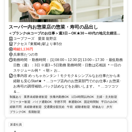
スーパー内お惣菜店の惣菜・寿司の品出し
＜ブランクokコープのお仕事＞週3日～OK★30～40代の地元主婦活躍
中！短時間＆単純作業で復帰に◎仕事後はお買い物も◎
コープフーズ 愛菜 龍野店
アクセス ｢東觜崎｣駅より車5分
時給1,136円
兵庫県たつの市
勤務時間 ・勤務時間： [1] 08:00～12:30 [2] 13:00～17:30 ・最低勤務
日数（週）：3日 ※週3～5日勤務 勤務時間・日数は応相談 ＊一日の
スケジュール例＊ ＜朝＞ お...
仕事内容 めっちゃカンタン！モクモク＆シンプルなお仕事だから未
経験も安心Start★ ＊…コープ店内のお惣菜部門でのお仕事♪ お惣菜･
お寿司の調理補助､パック詰めなどをお願いします。 ＊…コツコツ
＆...
制服あり
業界未経験者歓迎
扶養内勤務OK
1日4時間以内OK
主婦・主夫歓迎
フリーター歓迎
バイク通勤OK
学歴不問
車通勤OK
固定時間制
平日のみOK
経験不問
未経験者歓迎
交通費全額支給
午前
経験者歓迎
研修あり
夕方
ブランクOK
長期歓迎
派遣社員