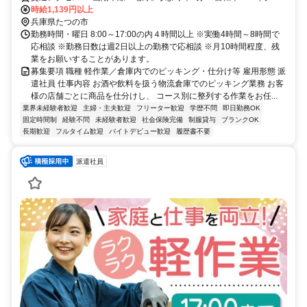
マイカー通勤可
時給1,139円以上
兵庫県たつの市
勤務時間・曜日 8:00～17:00の内４時間以上 ※実働4時間～8時間で
応相談 ※勤務日数は週2日以上の勤務で応相談 ※月10時間程度、残
業をお願いすることがあります。
募集要項 職種 軽作業／倉庫内でのピッキング・仕分け等 雇用形態 派
遣社員 仕事内容 お酒や飲料を扱う物流倉庫でのピッキング業務 お客
様の店舗ごとに商品を仕分けし、 コース別に整列する作業をお任...
業界未経験者歓迎
主婦・主夫歓迎
フリーター歓迎
学歴不問
即日勤務OK
固定時間制
経験不問
未経験者歓迎
社会保険完備
制服貸与
ブランクOK
長期歓迎
フルタイム歓迎
バイトデビュー歓迎
履歴書不要
派遣社員