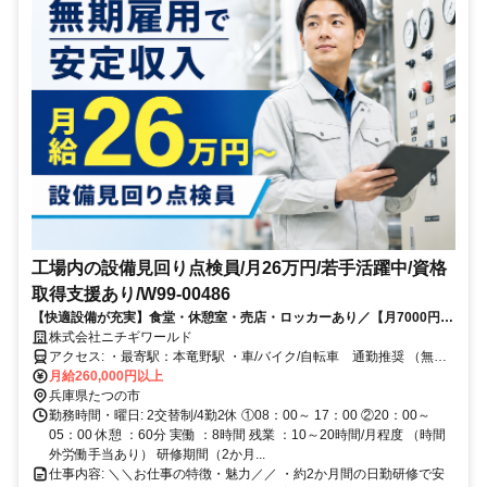
工場内の設備見回り点検員/月26万円/若手活躍中/資格
取得支援あり/W99-00486
【快適設備が充実】食堂・休憩室・売店・ロッカーあり／【月7000円で
食堂利用OK】定食・麺類・丼類・小鉢まで充実♪／職場の快適さや過ご
株式会社ニチギワールド
しやすさを重視する方におすすめ✨
アクセス: ・最寄駅：本竜野駅 ・車/バイク/自転車 通勤推奨 （無料
駐車・駐輪場あり）
月給260,000円以上
兵庫県たつの市
勤務時間・曜日: 2交替制/4勤2休 ①08：00～ 17：00 ②20：00～
05：00 休憩 ：60分 実働 ：8時間 残業 ：10～20時間/月程度 （時間
外労働手当あり） 研修期間（2か月...
仕事内容: ＼＼お仕事の特徴・魅力／／ ・約2か月間の日勤研修で安