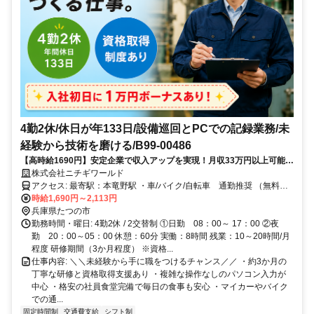
4勤2休/休日が年133日/設備巡回とPCでの記録業務/未
経験から技術を磨ける/B99-00486
【高時給1690円】安定企業で収入アップを実現！月収33万円以上可能だ
から将来設計も立てやすい環境です♪
株式会社ニチギワールド
アクセス: 最寄駅：本竜野駅 ・車/バイク/自転車 通勤推奨 （無料駐
車・駐輪場あり）
時給1,690円～2,113円
兵庫県たつの市
勤務時間・曜日: 4勤2休 / 2交替制 ①日勤 08：00～ 17：00 ②夜
勤 20：00～05：00 休憩：60分 実働：8時間 残業：10～20時間/月
程度 研修期間（3か月程度） ※資格...
仕事内容: ＼＼未経験から手に職をつけるチャンス／／ ・約3か月の
丁寧な研修と資格取得支援あり ・複雑な操作なしのパソコン入力が
中心 ・格安の社員食堂完備で毎日の食事も安心 ・マイカーやバイク
での通...
固定時間制
交通費支給
シフト制