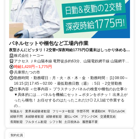
パネルセットや梱包など工場内作業
夜型さんにピッタリ！2交替×深夜時給1775円◎週末はしっかり休めるか
ら 趣味も睡眠もフルチャージ！
株式会社トーコー
アクセス ＪＲ山陽本線 竜野徒歩約63分、山陽電鉄網干線 山陽網干徒
歩約97分、ＪＲ山陽新幹線/ＪＲ九州新幹線 相生（兵庫県）北口徒歩
時給1,420円～1,775円
約120分 JR「竜野」駅から車で10分
兵庫県たつの市
勤務時間 ・勤務曜日：月・火・水・木・金 ・勤務時間： [1] 08:00～
16:15 [2] 17:45～02:00 ・最低勤務日数（週）：5日 ・2交替勤務
仕事内容 ＜仕事内容＞ プラスチックパネルの検査や梱包のお仕事☆
▼具体的には… パネルを機械にセット→ボタンをポチッ！ 出来上が
ったら梱包！ お任せするのはたったこれだけ◎ 2人1組で作業する
の...
制服あり
業界未経験者歓迎
フリーター歓迎
学歴不問
車通勤OK
平日のみOK
経験不問
未経験者歓迎
経験者歓迎
週払いOK
ブランクOK
交通費支給
長期歓迎
フルタイム歓迎
シフト制
土日祝休み
履歴書不要
契約社員