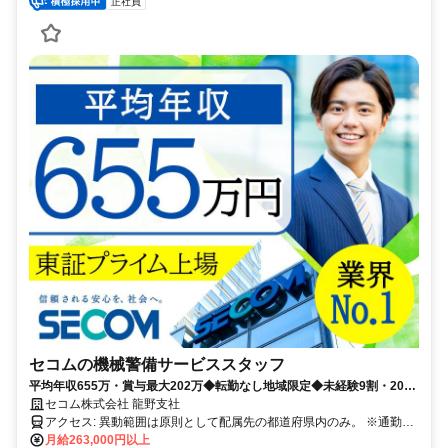
正社員
セコムの機械警備サービススタッフ
平均年収655万・賞与最大202万◆転勤なし地域限定◆未経験9割・20〜
30代活躍◆最大10連休・手当あり
セコム株式会社 龍野支社
アクセス: 異動範囲は原則として配属先の都道府県内のみ。 ※通勤圏
内の他都道府県への異動の可能性もあります。
月給263,000円以上