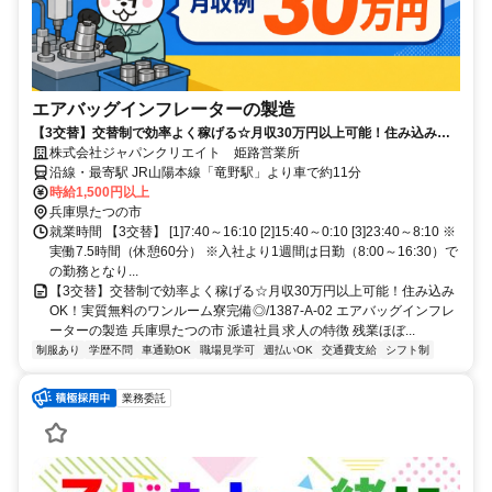
エアバッグインフレーターの製造
【3交替】交替制で効率よく稼げる☆月収30万円以上可能！住み込み
OK！実質無料のワンルーム寮完備◎
株式会社ジャパンクリエイト 姫路営業所
沿線・最寄駅 JR山陽本線「竜野駅」より車で約11分
時給1,500円以上
兵庫県たつの市
就業時間 【3交替】 [1]7:40～16:10 [2]15:40～0:10 [3]23:40～8:10 ※
実働7.5時間（休憩60分） ※入社より1週間は日勤（8:00～16:30）で
の勤務となり...
【3交替】交替制で効率よく稼げる☆月収30万円以上可能！住み込み
OK！実質無料のワンルーム寮完備◎/1387-A-02 エアバッグインフレ
ーターの製造 兵庫県たつの市 派遣社員 求人の特徴 残業ほぼ...
制服あり
学歴不問
車通勤OK
職場見学可
週払いOK
交通費支給
シフト制
業務委託