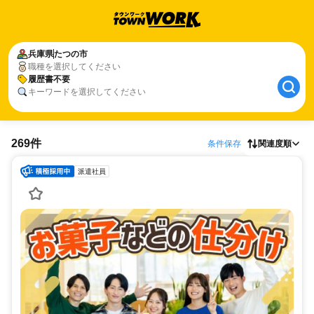
兵庫県
たつの市
職種を選択してください
履歴書不要
キーワードを選択してください
269件
条件保存
関連度順
派遣社員