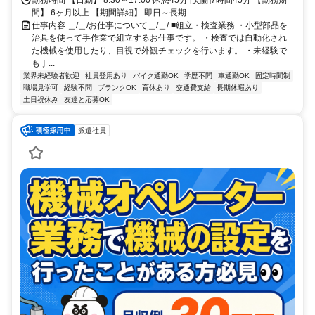
間】 6ヶ月以上 【期間詳細】 即日～長期
仕事内容 ＿/＿/お仕事について＿/＿/ ■組立・検査業務 ・小型部品を
治具を使って手作業で組立するお仕事です。 ・検査では自動化され
た機械を使用したり、目視で外観チェックを行います。 ・未経験で
も丁...
業界未経験者歓迎
社員登用あり
バイク通勤OK
学歴不問
車通勤OK
固定時間制
職場見学可
経験不問
ブランクOK
育休あり
交通費支給
長期休暇あり
土日祝休み
友達と応募OK
派遣社員