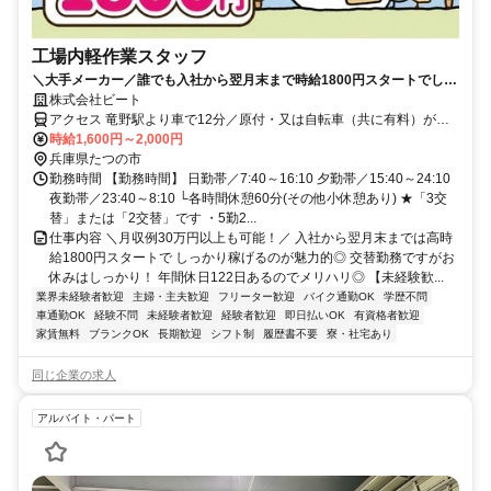
工場内軽作業スタッフ
＼大手メーカー／誰でも入社から翌月末まで時給1800円スタートでしっ
かり稼げるのが魅力的◎お休みも多めの年間122日！
株式会社ビート
アクセス 竜野駅より車で12分／原付・又は自転車（共に有料）がレ
ンタル可能！
時給1,600円～2,000円
兵庫県たつの市
勤務時間 【勤務時間】 日勤帯／7:40～16:10 夕勤帯／15:40～24:10
夜勤帯／23:40～8:10 └各時間休憩60分(その他小休憩あり) ★「3交
替」または「2交替」です ・5勤2...
仕事内容 ＼月収例30万円以上も可能！／ 入社から翌月末までは高時
給1800円スタートで しっかり稼げるのが魅力的◎ 交替勤務ですがお
休みはしっかり！ 年間休日122日あるのでメリハリ◎ 【未経験歓...
業界未経験者歓迎
主婦・主夫歓迎
フリーター歓迎
バイク通勤OK
学歴不問
車通勤OK
経験不問
未経験者歓迎
経験者歓迎
即日払いOK
有資格者歓迎
家賃無料
ブランクOK
長期歓迎
シフト制
履歴書不要
寮・社宅あり
同じ企業の求人
アルバイト・パート