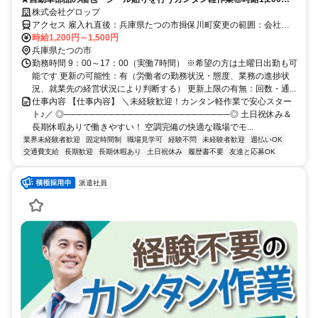
＆土日祝休み・長期休暇あり♪重量約1kg、空調完備で未経験から始めや
株式会社グロップ
すい！
アクセス 雇入れ直後：兵庫県たつの市揖保川町変更の範囲：会社の
定める就業場所＼アクセス／JR「竜野駅」から車で約12分＼通勤備
時給1,200円～1,500円
考／
兵庫県たつの市
勤務時間 9：00～17：00（実働7時間） ※希望の方は土曜日出勤も可
能です 更新の可能性：有（労働者の勤務状況・態度、業務の進捗状
況、就業先の経営状況により判断する） 更新上限の有無：回数・通...
仕事内容 【仕事内容】 ＼未経験歓迎！カンタン軽作業で安心スター
ト♪／ ◎──────────────────────────◎ 土日祝休み＆
長期休暇ありで働きやすい！ 空調完備の快適な職場でモ...
業界未経験者歓迎
固定時間制
職場見学可
経験不問
未経験者歓迎
週払いOK
交通費支給
長期歓迎
長期休暇あり
土日祝休み
履歴書不要
友達と応募OK
派遣社員