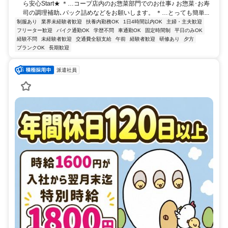
ら安心Start★ ＊…コープ店内のお惣菜部門でのお仕事♪ お惣菜･お寿
司の調理補助､パック詰めなどをお願いします。 ＊…とっても簡単...
制服あり
業界未経験者歓迎
扶養内勤務OK
1日4時間以内OK
主婦・主夫歓迎
フリーター歓迎
バイク通勤OK
学歴不問
車通勤OK
固定時間制
平日のみOK
経験不問
未経験者歓迎
交通費全額支給
午前
経験者歓迎
研修あり
夕方
ブランクOK
長期歓迎
派遣社員