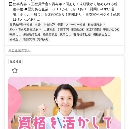
仕事内容 ＜正社員予定＞賞与年２回あり！未経験から始められる総
務事務 ◆歴史ある企業！ＯＪＴがしっかりあり！質問しやすい環
境！ホッと一息つける休憩室あり！制服あり・更衣室利用ＯＫ！残業
はほとんどあり...
業界未経験者歓迎
主婦・主夫歓迎
長期
フリーター歓迎
社会保険あり
産休・育休取得実績あり
大量募集
学歴不問
車通勤OK
固定時間制
平日のみOK
転勤なし
未経験者歓迎
経験者歓迎
残業なし
有資格者歓迎
職種変更なし
研修あり
制服貸与
賞与あり
同じ企業の求人
派遣社員