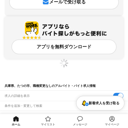
メールで受け取る
アプリを無料ダウンロード
兵庫県、たつの市、職種変更なしのアルバイト・バイト求人情報
求人の詳細を表示
新着求人を受け取る
条件を追加・変更して検索
市区町村を追加・変更
関連キーワード
兵庫県 尼崎市 職種変更なし amazon
兵庫県 たつの市 在宅OK 資格なしで ok
兵庫県
ホーム
マイリスト
メッセージ
マイページ
駅を追加・変更
バイトTOP
兵庫県
たつの市
職種変更なしのアルバイト・バイト・求人
兵庫県 たつの市 電話応対なし
兵庫県 神戸市 夜勤なし
兵庫県 姫路市 履歴書なし
兵庫県
すべて