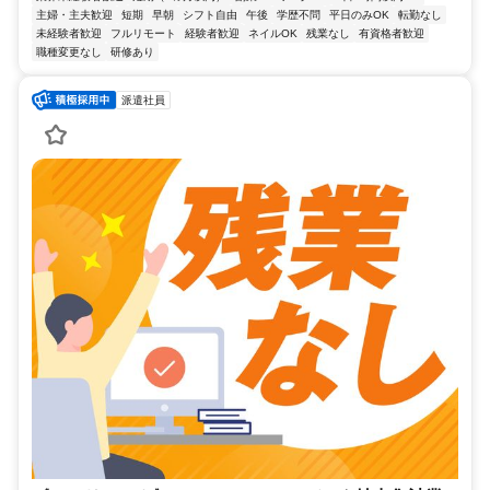
主婦・主夫歓迎
短期
早朝
シフト自由
午後
学歴不問
平日のみOK
転勤なし
未経験者歓迎
フルリモート
経験者歓迎
ネイルOK
残業なし
有資格者歓迎
職種変更なし
研修あり
派遣社員