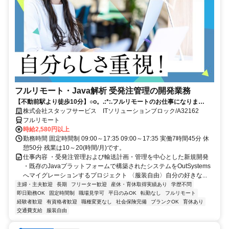
フルリモート・Java解析 受発注管理の開発業務
【不動前駅より徒歩10分】○o。.:*:.フルリモートのお仕事になりま
す.:*:.。o○ご応募お待ちしております！
株式会社スタッフサービス ITソリューションブロック/A32162
フルリモート
時給2,580円以上
勤務時間 固定時間制 09:00～17:35 09:00～17:35 実働7時間45分 休
憩50分 残業は10～20(時間/月)です。
仕事内容 ・受発注管理および輸送計画・管理を中心とした新規開発
・既存のJavaプラットフォームで構築されたシステムをOutSystems
へマイグレーションするプロジェクト 〈服装自由〉自分の好きな...
主婦・主夫歓迎
長期
フリーター歓迎
産休・育休取得実績あり
学歴不問
即日勤務OK
固定時間制
職場見学可
平日のみOK
転勤なし
フルリモート
経験者歓迎
有資格者歓迎
職種変更なし
社会保険完備
ブランクOK
育休あり
交通費支給
服装自由