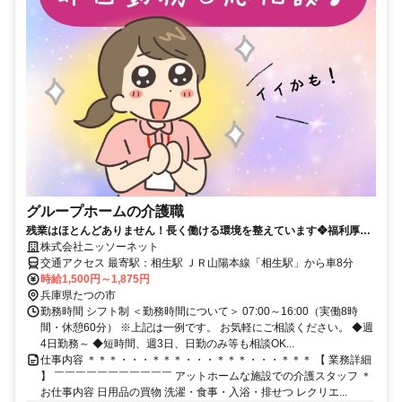
グループホームの介護職
残業はほとんどありません！長く働ける環境を整えています❖福利厚生
も充実
株式会社ニッソーネット
交通アクセス 最寄駅：相生駅 ＪＲ山陽本線「相生駅」から車8分
時給1,500円～1,875円
兵庫県たつの市
勤務時間 シフト制 ＜勤務時間について＞ 07:00～16:00（実働8時
間・休憩60分） ※上記は一例です。 お気軽にご相談ください。 ◆週
4日勤務～ ◆短時間、週3日、日勤のみ等も相談OK...
仕事内容 ＊＊＊・・・＊＊＊・・・＊＊＊・・・＊＊＊ 【 業務詳細
】 ￣￣￣￣￣￣￣￣￣￣￣ アットホームな施設での介護スタッフ ＊
お仕事内容 日用品の買物 洗濯・食事・入浴・排せつ レクリエ...