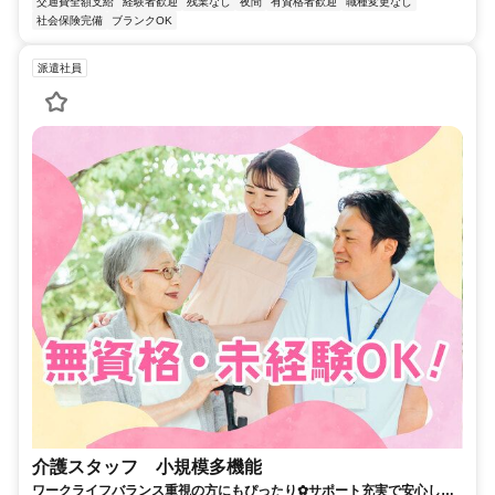
交通費全額支給
経験者歓迎
残業なし
夜間
有資格者歓迎
職種変更なし
社会保険完備
ブランクOK
派遣社員
介護スタッフ 小規模多機能
ワークライフバランス重視の方にもぴったり✿サポート充実で安心して