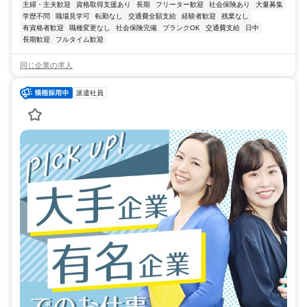
主婦・主夫歓迎
資格取得支援あり
長期
フリーター歓迎
社会保険あり
大量募集
学歴不問
職場見学可
転勤なし
交通費全額支給
経験者歓迎
残業なし
有資格者歓迎
職種変更なし
社会保険完備
ブランクOK
交通費支給
日中
長期歓迎
フルタイム歓迎
同じ企業の求人
派遣社員