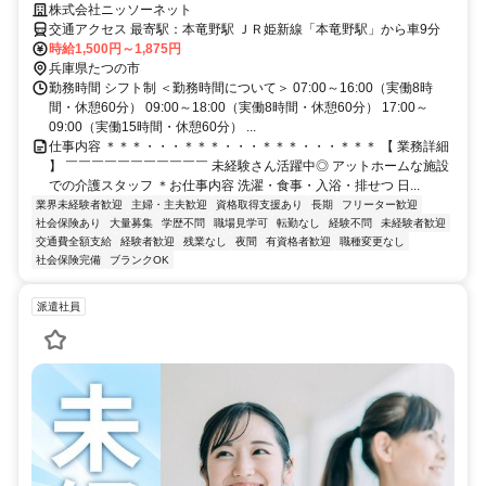
も高いんです◎
株式会社ニッソーネット
交通アクセス 最寄駅：本竜野駅 ＪＲ姫新線「本竜野駅」から車9分
時給1,500円～1,875円
兵庫県たつの市
勤務時間 シフト制 ＜勤務時間について＞ 07:00～16:00（実働8時
間・休憩60分） 09:00～18:00（実働8時間・休憩60分） 17:00～
09:00（実働15時間・休憩60分） ...
仕事内容 ＊＊＊・・・＊＊＊・・・＊＊＊・・・＊＊＊ 【 業務詳細
】 ￣￣￣￣￣￣￣￣￣￣￣ 未経験さん活躍中◎ アットホームな施設
での介護スタッフ ＊お仕事内容 洗濯・食事・入浴・排せつ 日...
業界未経験者歓迎
主婦・主夫歓迎
資格取得支援あり
長期
フリーター歓迎
社会保険あり
大量募集
学歴不問
職場見学可
転勤なし
経験不問
未経験者歓迎
交通費全額支給
経験者歓迎
残業なし
夜間
有資格者歓迎
職種変更なし
社会保険完備
ブランクOK
派遣社員