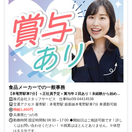
食品メーカーでの一般事務
【本竜野駅車7分】＜正社員予定＞賞与年２回あり！未経験から始めら
れる総務事務 直接雇用実績あり！
株式会社スタッフサービス 仕事No/39-04414538
交通アクセス 最寄駅：本竜野駅 姫新線本竜野駅車7分 車通勤可能
時給1,400円
兵庫県たつの市
勤務時間 固定時間制 08:30～17:00 ◆開始日はご相談可能です！詳し
くはお問い合わせください！ ※残業はほとんどありません。※休憩
は６０分です。