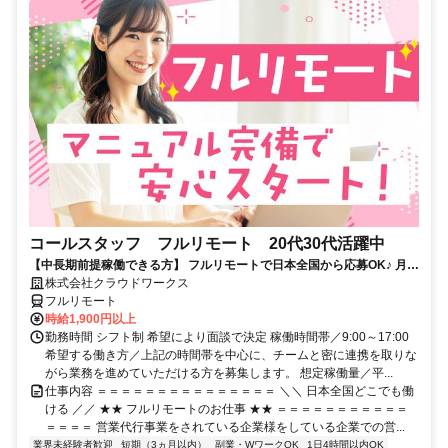
コールスタッフ フルリモート 20代30代活躍中
【中長期前提稼働できる方】 フルリモートで日本全国から応募OK♪ 月稼
働80時間で安定収入！
株式会社クラウドワークス
フルリモート
時給1,900円以上
勤務時間 シフト制 希望により面談で決定 稼働時間帯／9:00～17:00
希望する働き方／上記の時間帯を中心に、チームと密に連携を取りな
がら業務を進めていただける方を募集します。 想定稼働量／平...
仕事内容 ＝＝＝＝＝＝＝＝＝＝＝＝＝＝＝ ＼＼ 日本全国どこでも働
ける ／／ ★★ フルリモートのお仕事 ★★ ＝＝＝＝＝＝＝＝＝＝＝
＝＝＝＝ 営業代行事業をされている企業様をしている企業での営...
業界未経験者歓迎
短期（3ヵ月以内）
副業・WワークOK
1日4時間以内OK