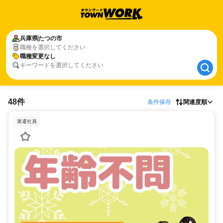
兵庫県
兵庫県
たつの市
たつの市
職種を選択してください
職種変更なし
職種変更なし
キーワードを選択してください
48件
条件保存
関連度順
派遣社員