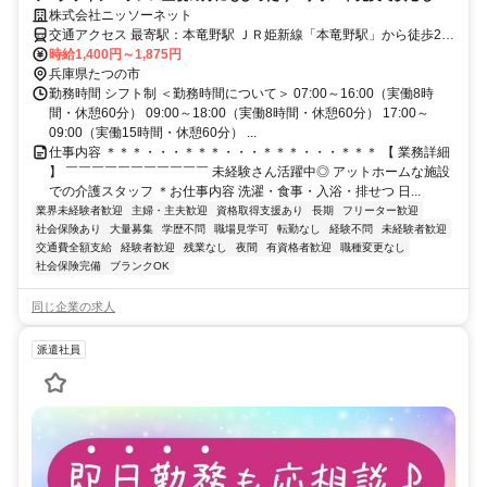
働けます✿
株式会社ニッソーネット
交通アクセス 最寄駅：本竜野駅 ＪＲ姫新線「本竜野駅」から徒歩25
分
時給1,400円～1,875円
兵庫県たつの市
勤務時間 シフト制 ＜勤務時間について＞ 07:00～16:00（実働8時
間・休憩60分） 09:00～18:00（実働8時間・休憩60分） 17:00～
09:00（実働15時間・休憩60分） ...
仕事内容 ＊＊＊・・・＊＊＊・・・＊＊＊・・・＊＊＊ 【 業務詳細
】 ￣￣￣￣￣￣￣￣￣￣￣ 未経験さん活躍中◎ アットホームな施設
での介護スタッフ ＊お仕事内容 洗濯・食事・入浴・排せつ 日...
業界未経験者歓迎
主婦・主夫歓迎
資格取得支援あり
長期
フリーター歓迎
社会保険あり
大量募集
学歴不問
職場見学可
転勤なし
経験不問
未経験者歓迎
交通費全額支給
経験者歓迎
残業なし
夜間
有資格者歓迎
職種変更なし
社会保険完備
ブランクOK
同じ企業の求人
派遣社員