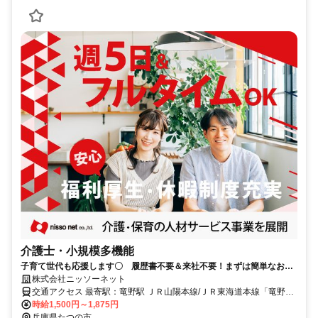
介護士・小規模多機能
子育て世代も応援します〇 履歴書不要＆来社不要！まずは簡単なお仕
事から始めましょう！
株式会社ニッソーネット
交通アクセス 最寄駅：竜野駅 ＪＲ山陽本線/ＪＲ東海道本線「竜野
駅」から徒歩15分
時給1,500円～1,875円
兵庫県たつの市