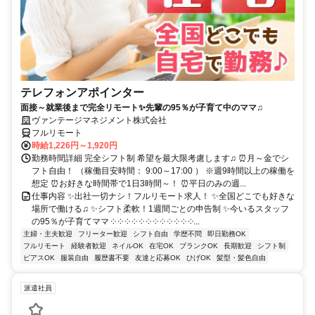
テレフォンアポインター
面接～就業後まで完全リモート✨先輩の95％が子育て中のママ♫
ヴァンテージマネジメント株式会社
フルリモート
時給1,226円～1,920円
勤務時間詳細 完全シフト制 希望を最大限考慮します♫ ⏰月～金でシ
フト自由！ （稼働目安時間： 9:00～17:00 ） ※週9時間以上の稼働を
想定 ⏰お好きな時間帯で1日3時間～！ ⏰平日のみの週...
仕事内容 ✨出社一切ナシ！フルリモート求人！ ✨全国どこでも好きな
場所で働ける♫ ✨シフト柔軟！1週間ごとの申告制 ✨今いるスタッフ
の95％が子育てママ ༶ ༶ ༶ ༶ ༶ ༶ ༶ ༶ ༶ ༶ ༶ ༶...
主婦・主夫歓迎
フリーター歓迎
シフト自由
学歴不問
即日勤務OK
フルリモート
経験者歓迎
ネイルOK
在宅OK
ブランクOK
長期歓迎
シフト制
ピアスOK
服装自由
履歴書不要
友達と応募OK
ひげOK
髪型・髪色自由
派遣社員