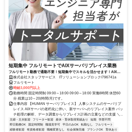
短期集中 フルリモートでAIXサーバリプレイス業務
フルリモート勤務で通勤不要！短期集中でスキルを活かせます！AIXの
経験を積むチャンス！
株式会社スタッフサービス ITソリューションブロック/796741a
フルリモート
時給3,000円以上
勤務時間 固定時間制 09:00～18:00 09:00～18:00 実働8時間 休憩60
分 残業は10～20(時間/月)です。
仕事内容 【HUMAN サーバリプレイス】 人事システムのサーバリプ
レイス AIXサーバの老朽化に伴い、新サーバへのリプレイス案件 バッ
チ処理の解析、データ調査からリプレイス計画の立案などの支援 ＼...
主婦・主夫歓迎
フリーター歓迎
産休・育休取得実績あり
短期
学歴不問
即日勤務OK
固定時間制
職場見学可
平日のみOK
転勤なし
フルリモート
経験者歓迎
有資格者歓迎
職種変更なし
社会保険完備
ブランクOK
育休あり