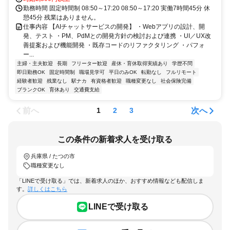
勤務時間 固定時間制 08:50～17:20 08:50～17:20 実働7時間45分 休
憩45分 残業はありません。
仕事内容 【AIチャットサービスの開発】 ・Webアプリの設計、開
発、テスト ・PM、PdMとの開発方針の検討および連携 ・UI／UX改
善提案および機能開発 ・既存コードのリファクタリング ・パフォ
ー...
主婦・主夫歓迎
長期
フリーター歓迎
産休・育休取得実績あり
学歴不問
即日勤務OK
固定時間制
職場見学可
平日のみOK
転勤なし
フルリモート
経験者歓迎
残業なし
駅ナカ
有資格者歓迎
職種変更なし
社会保険完備
ブランクOK
育休あり
交通費支給
前へ
次へ
1
2
3
この条件の新着求人を受け取る
兵庫県 / たつの市
職種変更なし
「LINEで受け取る」では、新着求人のほか、おすすめ情報なども配信しま
す。
詳しくはこちら
LINEで受け取る