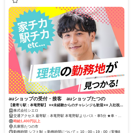
auショップの受付・接客 auショップたつの
【最寄り駅：本竜野駅】 ⭐️⭐️未経験からのチャレンジも歓迎⭐️⭐️ 入社祝金
最大10万円！ 高時給&手厚いサポートで長く続けられます！
株式会社シエロ
交通アクセス 最寄駅：本竜野駅 本竜野駅よりバス・車5分 ★車・バ
イク通勤OK
時給1,400円以上
兵庫県たつの市
勤務時間 シフト制 ＜勤務時間について＞ 10：00～19：00（実働8