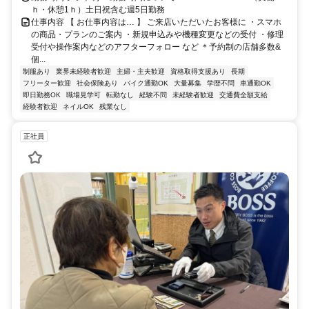
ｈ・休憩1ｈ）土日祝含む週5日勤務
仕事内容 【 お仕事内容は… 】 ご来店いただいたお客様に ・スマホ
の商品・プランのご案内 ・新規申込みや機種変更などの受付 ・修理
受付や操作案内などのアフターフォロー など ＊予約制の店舗多数&
個...
制服あり
業界未経験者歓迎
主婦・主夫歓迎
資格取得支援あり
長期
フリーター歓迎
社会保険あり
バイク通勤OK
大量募集
学歴不問
車通勤OK
即日勤務OK
職場見学可
転勤なし
経験不問
未経験者歓迎
交通費全額支給
経験者歓迎
ネイルOK
残業なし
正社員