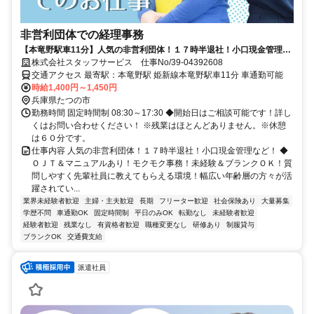
非営利団体での経理事務
【本竜野駅車11分】人気の非営利団体！１７時半退社！小口現金管理な
ど！ 直接雇用実績あり！
株式会社スタッフサービス 仕事No/39-04392608
交通アクセス 最寄駅：本竜野駅 姫新線本竜野駅車11分 車通勤可能
時給1,400円～1,450円
兵庫県たつの市
勤務時間 固定時間制 08:30～17:30 ◆開始日はご相談可能です！詳し
くはお問い合わせください！ ※残業はほとんどありません。※休憩
は６０分です。
仕事内容 人気の非営利団体！１７時半退社！小口現金管理など！ ◆
ＯＪＴ＆マニュアルあり！モクモク事務！未経験＆ブランクＯＫ！質
問しやすく先輩社員に教えてもらえる環境！幅広い年齢層の方々が活
躍されてい...
業界未経験者歓迎
主婦・主夫歓迎
長期
フリーター歓迎
社会保険あり
大量募集
学歴不問
車通勤OK
固定時間制
平日のみOK
転勤なし
未経験者歓迎
経験者歓迎
残業なし
有資格者歓迎
職種変更なし
研修あり
制服貸与
ブランクOK
交通費支給
派遣社員