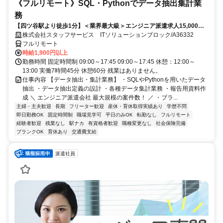
《フルリモート》SQL・Pythonでデータ抽出集計業
務
【四ツ谷駅より徒歩1分】＜業界最大級＞エンジニア派遣求人15,000件
以上◎ 来社不要のカンタン登録→最短2日で就業可能！！
株式会社スタッフサービス ITソリューションブロック/A36332
フルリモート
時給1,900円以上
勤務時間 固定時間制 09:00～17:45 09:00～17:45 休憩：12:00～
13:00 実働7時間45分 休憩60分 残業はありません。
仕事内容 【データ抽出・集計業務】 ・SQLやPythonを用いたデータ
抽出 ・データ抽出定義の設計 ・各種データ集計業務 ・報告用資料作
成 ＼ エンジニア派遣会社 最大規模の案件数！ ／ ・ブラ...
主婦・主夫歓迎
長期
フリーター歓迎
産休・育休取得実績あり
学歴不問
即日勤務OK
固定時間制
職場見学可
平日のみOK
転勤なし
フルリモート
経験者歓迎
残業なし
駅ナカ
有資格者歓迎
職種変更なし
社会保険完備
ブランクOK
育休あり
交通費支給
派遣社員