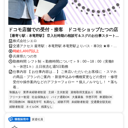
ドコモ店舗での受付・接客 ドコモショップたつの店
【最寄り駅：本竜野駅】 ⏰️入社時期の相談可＆スグのお仕事スタートも
⏰️ 在職中の方は先の時期での入社もOK！ 人気の高収入＆接客のお仕事♪
株式会社シエロ
交通アクセス 最寄駅：本竜野駅 本竜野駅よりバス・車3分 ★車・バ
イク通勤OK
時給1,400円以上
兵庫県たつの市
勤務時間 シフト制 ＜勤務時間について＞ 9：00～18：00（実働8
ｈ・休憩1ｈ）土日祝含む週5日勤務
仕事内容 【 お仕事内容は… 】 ご来店いただいたお客様に ・スマホ
の商品・プランのご案内 ・新規申込みや機種変更などの受付 ・修理
受付や操作案内などのアフターフォロー ＊個人ノルマなし！ ＊落ち
着...
制服あり
業界未経験者歓迎
主婦・主夫歓迎
資格取得支援あり
長期
フリーター歓迎
社会保険あり
バイク通勤OK
大量募集
学歴不問
車通勤OK
即日勤務OK
職場見学可
転勤なし
経験不問
未経験者歓迎
交通費全額支給
経験者歓迎
ネイルOK
残業なし
派遣社員