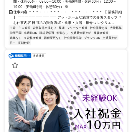
間・休憩60分） 09:00～16:00（実働6時間・休憩60分） 12:00～
19:00（実働6時間・休憩60分） ※...
仕事内容 ＊＊＊・・・＊＊＊・・・＊＊＊・・・＊＊＊ 【 業務詳細
】 ￣￣￣￣￣￣￣￣￣￣￣ アットホームな施設での介護スタッフ ＊
お仕事内容 日用品の買物 洗濯・食事・入浴・排せつ レクリエ...
主婦・主夫歓迎
資格取得支援あり
長期
フリーター歓迎
社会保険あり
大量募集
学歴不問
車通勤OK
職場見学可
転勤なし
交通費全額支給
経験者歓迎
残業なし
有資格者歓迎
職種変更なし
社会保険完備
ブランクOK
交通費支給
日中
長期歓迎
派遣社員