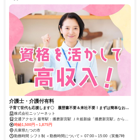
介護士・介護付有料
子育て世代も応援します〇 履歴書不要＆来社不要！まずは簡単なお仕
事から始めましょう！
株式会社ニッソーネット
交通アクセス 最寄駅：播磨新宮駅 ＪＲ姫新線「播磨新宮駅」から徒
歩6分
時給1,500円～1,875円
兵庫県たつの市
勤務時間 シフト制 ＜勤務時間について＞ 07:00～15:00（実働7時