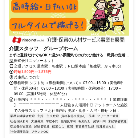
介護スタッフ グループホーム
まずは登録だけでもOK＊温かい雰囲気でのびのび働ける！職員の定着率
も高いんです◎
株式会社ニッソーネット
交通アクセス 最寄駅：相生駅 ＪＲ山陽本線「相生駅」から車8分
時給1,500円～1,875円
兵庫県たつの市
勤務時間 シフト制 ＜勤務時間について＞ 07:00～16:00（実働8時
間・休憩60分） 09:00～18:00（実働8時間・休憩60分） 17:00～
09:00（実働15時間・休憩60分） ...
仕事内容 ＊＊＊・・・＊＊＊・・・＊＊＊・・・＊＊＊ 【 業務詳細
】 ￣￣￣￣￣￣￣￣￣￣￣ 未経験さん活躍中◎ アットホームな施設
での介護スタッフ ＊お仕事内容 洗濯・食事・入浴・排せつ 日...
業界未経験者歓迎
主婦・主夫歓迎
資格取得支援あり
長期
フリーター歓迎
社会保険あり
大量募集
学歴不問
職場見学可
転勤なし
経験不問
未経験者歓迎
交通費全額支給
経験者歓迎
残業なし
夜間
有資格者歓迎
職種変更なし
社会保険完備
ブランクOK