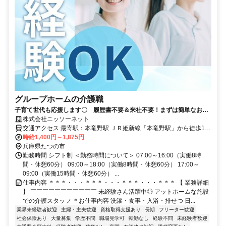
グループホームの介護職
子育て世代も応援します〇 履歴書不要＆来社不要！まずは簡単なお仕
事から始めましょう！
株式会社ニッソーネット
交通アクセス 最寄駅：本竜野駅 ＪＲ姫新線「本竜野駅」から徒歩14
分
時給1,400円～1,875円
兵庫県たつの市
勤務時間 シフト制 ＜勤務時間について＞ 07:00～16:00（実働8時
間・休憩60分） 09:00～18:00（実働8時間・休憩60分） 17:00～
09:00（実働15時間・休憩60分） ...
仕事内容 ＊＊＊・・・＊＊＊・・・＊＊＊・・・＊＊＊ 【 業務詳細
】 ￣￣￣￣￣￣￣￣￣￣￣ 未経験さん活躍中◎ アットホームな施設
での介護スタッフ ＊お仕事内容 洗濯・食事・入浴・排せつ 日...
業界未経験者歓迎
主婦・主夫歓迎
資格取得支援あり
長期
フリーター歓迎
社会保険あり
大量募集
学歴不問
職場見学可
転勤なし
経験不問
未経験者歓迎