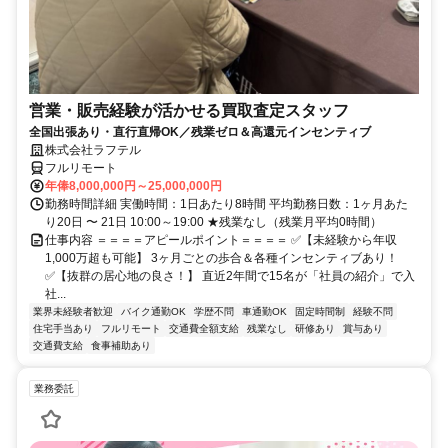
営業・販売経験が活かせる買取査定スタッフ
全国出張あり・直行直帰OK／残業ゼロ＆高還元インセンティブ
株式会社ラフテル
フルリモート
年俸8,000,000円～25,000,000円
勤務時間詳細 実働時間：1日あたり8時間 平均勤務日数：1ヶ月あた
り20日 〜 21日 10:00～19:00 ★残業なし（残業月平均0時間）
仕事内容 ＝＝＝＝アピールポイント＝＝＝＝ ✅【未経験から年収
1,000万超も可能】 3ヶ月ごとの歩合＆各種インセンティブあり！
✅【抜群の居心地の良さ！】 直近2年間で15名が「社員の紹介」で入
社...
業界未経験者歓迎
バイク通勤OK
学歴不問
車通勤OK
固定時間制
経験不問
住宅手当あり
フルリモート
交通費全額支給
残業なし
研修あり
賞与あり
交通費支給
食事補助あり
業務委託