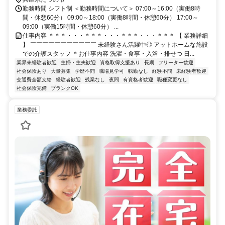
勤務時間 シフト制 ＜勤務時間について＞ 07:00～16:00（実働8時
間・休憩60分） 09:00～18:00（実働8時間・休憩60分） 17:00～
09:00（実働15時間・休憩60分） ...
仕事内容 ＊＊＊・・・＊＊＊・・・＊＊＊・・・＊＊＊ 【 業務詳細
】 ￣￣￣￣￣￣￣￣￣￣￣ 未経験さん活躍中◎ アットホームな施設
での介護スタッフ ＊お仕事内容 洗濯・食事・入浴・排せつ 日...
業界未経験者歓迎
主婦・主夫歓迎
資格取得支援あり
長期
フリーター歓迎
社会保険あり
大量募集
学歴不問
職場見学可
転勤なし
経験不問
未経験者歓迎
交通費全額支給
経験者歓迎
残業なし
夜間
有資格者歓迎
職種変更なし
社会保険完備
ブランクOK
業務委託