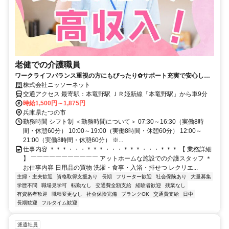
老健での介護職員
ワークライフバランス重視の方にもぴったり✿サポート充実で安心して
働けます✿
株式会社ニッソーネット
交通アクセス 最寄駅：本竜野駅 ＪＲ姫新線「本竜野駅」から車9分
時給1,500円～1,875円
兵庫県たつの市
勤務時間 シフト制 ＜勤務時間について＞ 07:30～16:30（実働8時
間・休憩60分） 10:00～19:00（実働8時間・休憩60分） 12:00～
21:00（実働8時間・休憩60分） ※...
仕事内容 ＊＊＊・・・＊＊＊・・・＊＊＊・・・＊＊＊ 【 業務詳細
】 ￣￣￣￣￣￣￣￣￣￣￣ アットホームな施設での介護スタッフ ＊
お仕事内容 日用品の買物 洗濯・食事・入浴・排せつ レクリエ...
主婦・主夫歓迎
資格取得支援あり
長期
フリーター歓迎
社会保険あり
大量募集
学歴不問
職場見学可
転勤なし
交通費全額支給
経験者歓迎
残業なし
有資格者歓迎
職種変更なし
社会保険完備
ブランクOK
交通費支給
日中
長期歓迎
フルタイム歓迎
派遣社員