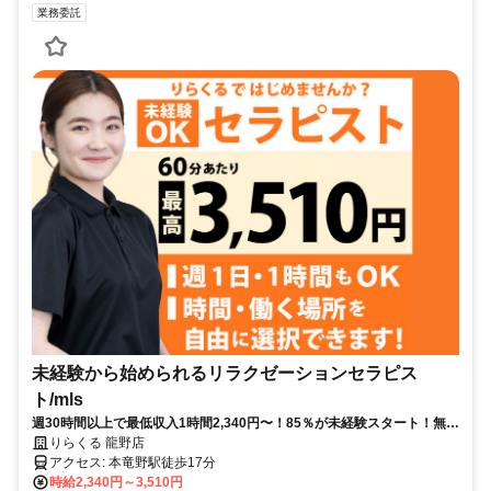
業務委託
未経験から始められるリラクゼーションセラピス
ト/mls
週30時間以上で最低収入1時間2,340円〜！85％が未経験スタート！無料
トレで一生モノの技術を習得✅好きな時間に収入を得られます⏰【兵庫
りらくる 龍野店
県たつの市龍野町四箇】
アクセス: 本竜野駅徒歩17分
時給2,340円～3,510円