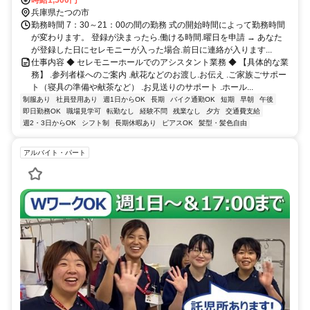
ールは周辺に複数ありますので.フットワークが軽い方はより稼ぎや
時給1,500円
すいですよ 【最寄り駅】 ・ＪＲ山陽本線「竜野駅」
兵庫県たつの市
勤務時間 7：30～21：00の間の勤務 式の開始時間によって勤務時間
が変わります。 登録が決まったら.働ける時間.曜日を申請 → あなた
が登録した日にセレモニーが入った場合.前日に連絡が入ります...
仕事内容 ◆ セレモニーホールでのアシスタント業務 ◆ 【具体的な業
務】 .参列者様へのご案内 .献花などのお渡し.お伝え .ご家族ごサポー
ト（寝具の準備や献茶など） .お見送りのサポート .ホール...
制服あり
社員登用あり
週1日からOK
長期
バイク通勤OK
短期
早朝
午後
即日勤務OK
職場見学可
転勤なし
経験不問
残業なし
夕方
交通費支給
週2・3日からOK
シフト制
長期休暇あり
ピアスOK
髪型・髪色自由
アルバイト・パート