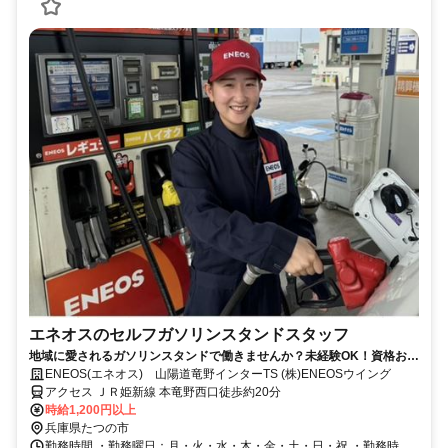
エネオスのセルフガソリンスタンドスタッフ
地域に愛されるガソリンスタンドで働きませんか？未経験OK！資格お持
ちの方是非お役立て下さい
ENEOS(エネオス) 山陽道竜野インターTS (株)ENEOSウイング
アクセス ＪＲ姫新線 本竜野西口徒歩約20分
時給1,200円以上
兵庫県たつの市
勤務時間 ・勤務曜日：月・火・水・木・金・土・日・祝 ・勤務時