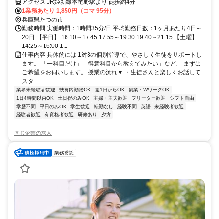
アクセス JR姫新線本竜野駅より 徒歩約4分
1業務あたり 1,850円（コマ 95分）
兵庫県たつの市
勤務時間 実働時間：1時間35分/日 平均勤務日数：1ヶ月あたり4日～
20日 【平日】 16:10～17:45 17:55～19:30 19:40～21:15 【土曜】
14:25～16:00 1...
仕事内容 具体的には 1対3の個別指導で、やさしく生徒をサポートし
ます。 「一科目だけ」「得意科目から教えてみたい」など、 まずは
ご希望をお伺いします。 授業の流れ▼ ・生徒さんと楽しくお話して
スタ...
業界未経験者歓迎
扶養内勤務OK
週1日からOK
副業・WワークOK
1日4時間以内OK
土日祝のみOK
主婦・主夫歓迎
フリーター歓迎
シフト自由
学歴不問
平日のみOK
学生歓迎
転勤なし
経験不問
英語
未経験者歓迎
経験者歓迎
有資格者歓迎
研修あり
夕方
同じ企業の求人
業務委託