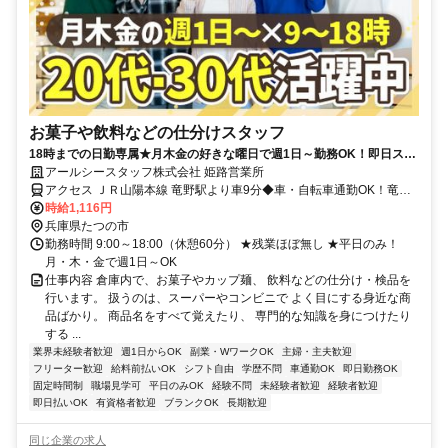
お菓子や飲料などの仕分けスタッフ
18時までの日勤専属★月木金の好きな曜日で週1日～勤務OK！即日スタ
ートも可能◎
アールシースタッフ株式会社 姫路営業所
アクセス ＪＲ山陽本線 竜野駅より車9分◆車・自転車通勤OK！竜野
駅からの送迎もあり
時給1,116円
兵庫県たつの市
勤務時間 9:00～18:00（休憩60分） ★残業ほぼ無し ★平日のみ！
月・木・金で週1日～OK
仕事内容 倉庫内で、お菓子やカップ麺、 飲料などの仕分け・検品を
行います。 扱うのは、スーパーやコンビニで よく目にする身近な商
品ばかり。 商品名をすべて覚えたり、 専門的な知識を身につけたり
する ...
業界未経験者歓迎
週1日からOK
副業・WワークOK
主婦・主夫歓迎
フリーター歓迎
給料前払いOK
シフト自由
学歴不問
車通勤OK
即日勤務OK
固定時間制
職場見学可
平日のみOK
経験不問
未経験者歓迎
経験者歓迎
即日払いOK
有資格者歓迎
ブランクOK
長期歓迎
同じ企業の求人