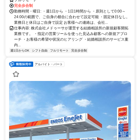
完全歩合制
勤務時間・曜日: ・週1日から ・1日1時間から ・原則として0:00～
24:00の範囲で、ご自身の都合に合わせて設定可能 ・固定休日なし。
業務日と休日はご自身で設定 お客様への連絡は、会社...
仕事内容: 株式会社メドゥーサが運営する結婚相談所の新規顧客開拓
業務です。 ・指定の営業ツールを使った見込み顧客への新規アプロ
ーチ ・お客様の希望や状況のヒアリング ・結婚相談所のサービス案
内...
週1日からOK
シフト自由
フルリモート
完全歩合制
アルバイト・パート