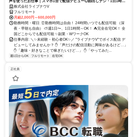
声を使ったお仕事｜スマホ1台で配信デビュー◎顔出しナシ・1日1時間
～OK♪
株式会社ライブナウV
フルリモート
月給2,000円～600,000円
勤務時間・曜日: ⏰勤務時間は自由！ 24時間いつでも配信可能 （深
夜・早朝も自由） ⛅週1日〜、1日1時間～OK！ ⛺完全在宅OK！ 全
国どこからでも配信可能 ✨副業・WワークOK
仕事内容: ＼✨未経験・初心者OK✨／ "ライブナウV"でボイス配信 デ
ビューしてみませんか？ ✋「声だけの配信活動に興味があるけど…」
✋「趣味・好きなことで稼ぎたいけど…」 ✋「やってみた...
週1日からOK
フルリモート
在宅OK
正社員