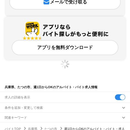
メールで受け取る
アプリを無料ダウンロード
兵庫県、たつの市、週1日からOKのアルバイト・バイト求人情報
求人の詳細を表示
条件を追加・変更して検索
市区町村を追加・変更
関連キーワード
兵庫県 たつの市 週1
兵庫県 神戸市 週1日からok
兵庫県 姫路市 週1日からok
兵庫県
駅を追加・変更
バイトTOP
兵庫県
たつの市
週1日からOKのアルバイト・バイト・求人
兵庫県 たつの市 週2日 ok
兵庫県 週1日からOK つかしん
兵庫県
すべて