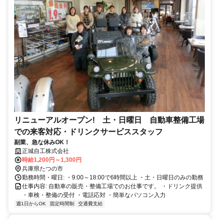
リニューアルオープン! 土・日曜日 自動車整備工場
での来客対応・ドリンクサービススタッフ
副業、急な休みOK！
正城自工株式会社
時給1,200円～1,300円
兵庫県たつの市
勤務時間・曜日: ・9:00～18:00で6時間以上 ・土・日曜日のみの勤務
仕事内容: 自動車の販売・整備工場でのお仕事です。 ・ドリンク提供
・車検・整備の受付 ・電話応対 ・簡単なパソコン入力
週1日からOK
固定時間制
交通費支給