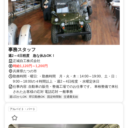
事務スタッフ
週2～4日程度 急な休みOK！
正城自工株式会社
時給1,120円～1,200円
兵庫県たつの市
勤務時間・曜日: ・勤務時間 月・火・木：14:00～19:00、土・日：
9:00～18:00の４時間以上 ・週2～4日程度 ・水曜定休日
仕事内容: 自動車の販売・整備工場でのお仕事です。 車検整備で来社
されたお客様の応対 電話応対 一般事務
週1日からOK
即日勤務OK
固定時間制
交通費支給
アルバイト・パート