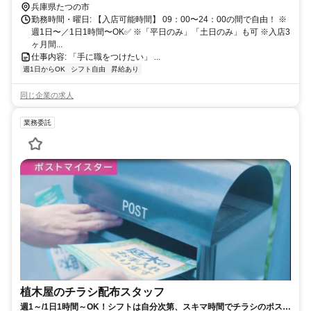
兵庫県たつの市
勤務時間・曜日: 【入店可能時間】 09：00〜24：00の間で自由！ ※
週1日〜／1日1時間〜OK✅ ※「平日のみ」「土日のみ」も可 ※入店3
ヶ月間...
仕事内容: 「手に職をつけたい」 ...
週1日からOK
シフト自由
昇給あり
同じ企業の求人
業務委託
植木屋のチラシ配布スタッフ
週1～/1日1時間～OK！シフトは自分次第、スキマ時間でチラシのポステ