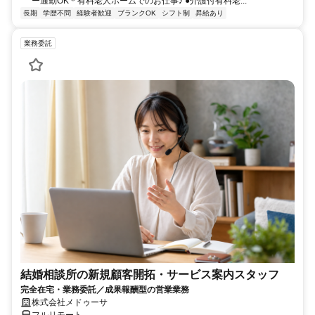
ー通勤OK＊有料老人ホームでのお仕事♪ ●介護付有料老...
長期
学歴不問
経験者歓迎
ブランクOK
シフト制
昇給あり
業務委託
結婚相談所の新規顧客開拓・サービス案内スタッフ
完全在宅・業務委託／成果報酬型の営業業務
株式会社メドゥーサ
フルリモート