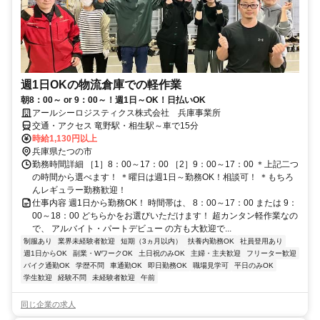
週1日OKの物流倉庫での軽作業
朝8：00～ or 9：00～！週1日～OK！日払いOK
アールシーロジスティクス株式会社 兵庫事業所
交通・アクセス 竜野駅・相生駅～車で15分
時給1,130円以上
兵庫県たつの市
勤務時間詳細 ［1］8：00～17：00 ［2］9：00～17：00 ＊上記二つ
の時間から選べます！ ＊曜日は週1日～勤務OK！相談可！ ＊もちろ
んレギュラー勤務歓迎！
仕事内容 週1日から勤務OK！ 時間帯は、 8：00～17：00 または 9：
00～18：00 どちらかをお選びいただけます！ 超カンタン軽作業なの
で、 アルバイト・パートデビュー の方も大歓迎で...
制服あり
業界未経験者歓迎
短期（3ヵ月以内）
扶養内勤務OK
社員登用あり
週1日からOK
副業・WワークOK
土日祝のみOK
主婦・主夫歓迎
フリーター歓迎
バイク通勤OK
学歴不問
車通勤OK
即日勤務OK
職場見学可
平日のみOK
学生歓迎
経験不問
未経験者歓迎
午前
同じ企業の求人