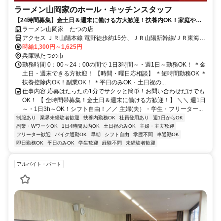
ラーメン山岡家のホール・キッチンスタッフ
【24時間募集】金土日＆週末に働ける方大歓迎！扶養内OK！家庭やプ
ライベートと両立可能！初バイトも応援！
ラーメン山岡家 たつの店
アクセス ＪＲ山陽本線 竜野徒歩約15分、ＪＲ山陽新幹線/ＪＲ東海道
新幹線 相生（兵庫県）北口徒歩約41分、ＪＲ赤穂線 相生（兵庫県）
時給1,300円～1,625円
北口徒歩約41分 ※JR「竜野駅」より車で3分
兵庫県たつの市
勤務時間 0：00～24：00の間で 1日3時間～・週1日～勤務OK！ ＊金
土日・週末できる方歓迎！ 【時間・曜日応相談】 ＊短時間勤務OK ＊
扶養控除内OK！副業OK！ ＊平日のみOK・土日祝の...
仕事内容 応募はたったの1分でサクッと簡単！お問い合わせだけでも
OK！ 【 全時間帯募集！金土日＆週末に働ける方歓迎！】 ＼＼ 週1日
～・1日3h～OK！シフト自由！／／ 主婦(夫）・学生・フリーター...
制服あり
業界未経験者歓迎
扶養内勤務OK
社員登用あり
週1日からOK
副業・WワークOK
1日4時間以内OK
土日祝のみOK
主婦・主夫歓迎
フリーター歓迎
バイク通勤OK
早朝
シフト自由
学歴不問
車通勤OK
即日勤務OK
平日のみOK
学生歓迎
経験不問
未経験者歓迎
アルバイト・パート