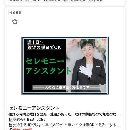
車通勤OK
平日のみOK
未経験者歓迎
午前
経験者歓迎
完全歩合制
派遣社員
セレモニーアシスタント
働ける時間と曜日を登録→連絡があった日だけの勤務なので無理のない
Wワークにピッタリ
株式会社BEST JOBs
交通手段 竜野駅より車で約10分 ＊車.バイク通勤OK ＊勤務できるホ