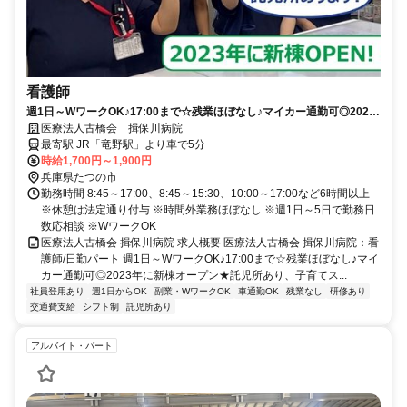
看護師
週1日～WワークOK♪17:00まで☆残業ほぼなし♪マイカー通勤可◎2023
年に新棟オープン★託児所あり、子育てスタッフ活躍中【たつの市、精
医療法人古橋会 揖保川病院
神科病院/病棟、竜野駅、看護師、日勤パート】
最寄駅 JR「竜野駅」より車で5分
時給1,700円～1,900円
兵庫県たつの市
勤務時間 8:45～17:00、8:45～15:30、10:00～17:00など6時間以上
※休憩は法定通り付与 ※時間外業務ほぼなし ※週1日～5日で勤務日
数応相談 ※WワークOK
医療法人古橋会 揖保川病院 求人概要 医療法人古橋会 揖保川病院：看
護師/日勤パート 週1日～WワークOK♪17:00まで☆残業ほぼなし♪マイ
カー通勤可◎2023年に新棟オープン★託児所あり、子育てス...
社員登用あり
週1日からOK
副業・WワークOK
車通勤OK
残業なし
研修あり
交通費支給
シフト制
託児所あり
アルバイト・パート