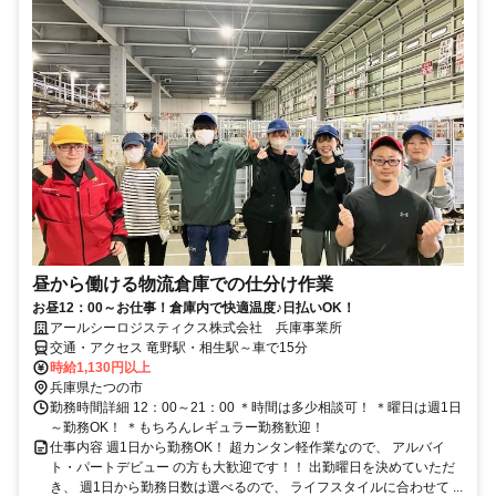
昼から働ける物流倉庫での仕分け作業
お昼12：00～お仕事！倉庫内で快適温度♪日払いOK！
アールシーロジスティクス株式会社 兵庫事業所
交通・アクセス 竜野駅・相生駅～車で15分
時給1,130円以上
兵庫県たつの市
勤務時間詳細 12：00～21：00 ＊時間は多少相談可！ ＊曜日は週1日
～勤務OK！ ＊もちろんレギュラー勤務歓迎！
仕事内容 週1日から勤務OK！ 超カンタン軽作業なので、 アルバイ
ト・パートデビュー の方も大歓迎です！！ 出勤曜日を決めていただ
き、 週1日から勤務日数は選べるので、 ライフスタイルに合わせて ...