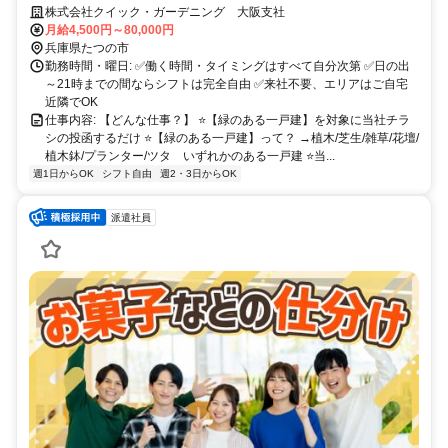
ィング
株式会社クイック・ガーデニング 大阪支社
月給4,500円～80,000円
兵庫県たつの市
勤務時間・曜日: ✅働く時間・タイミングはすべて自分次第 ✅日の出
～21時までの間ならシフトは完全自由 ✅来社不要、エリアはご自宅
近隣でOK
仕事内容: 【どんな仕事？】 ⭐【緑のある一戸建】を対象に当社チラ
シの投函するだけ ⭐【緑のある一戸建】って？ →植木/芝生/雑草/花壇/
植木鉢/プランター/ツタ いずれかのある一戸建 ⭐当...
週1日からOK
シフト自由
週2・3日からOK
派遣社員