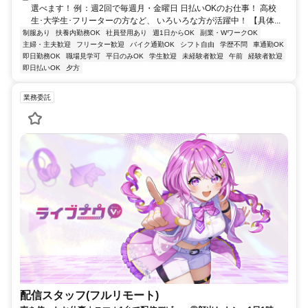
選べます！ 例：週2回で毎週月・金曜日 日払いOKのお仕事！ 高校
生･大学生･フリーターの方など、 いろいろな方が活躍中！ 【具体...
制服あり
扶養内勤務OK
社員登用あり
週1日からOK
副業・WワークOK
主婦・主夫歓迎
フリーター歓迎
バイク通勤OK
シフト自由
学歴不問
車通勤OK
即日勤務OK
職場見学可
平日のみOK
学生歓迎
未経験者歓迎
午前
経験者歓迎
即日払いOK
夕方
業務委託
配信スタッフ(フルリモート)