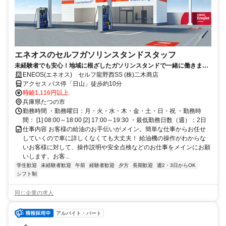
エネオスのセルフガソリンスタンドスタッフ
未経験者でも安心！地域に根ざしたガソリンスタンドで一緒に働きませ
んか？
ENEOS(エネオス) セルフ龍野西SS (株)二木商店
アクセス バス停「日山」徒歩約10分
時給1,116円以上
兵庫県たつの市
勤務時間 ・勤務曜日：月・火・水・木・金・土・日・祝 ・勤務時
間： [1] 08:00～18:00 [2] 17:00～19:30 ・最低勤務日数（週）：2日
仕事内容 お客様の給油のお手伝いがメイン。簡単な仕事からお任せ
していくので車に詳しくなくても大丈夫！ 給油機の操作がわからな
いお客様に対して、操作説明や安全点検などのお仕事をメインにお願
いします。お客...
学生歓迎
未経験者歓迎
午前
経験者歓迎
夕方
長期歓迎
週2・3日からOK
シフト制
同じ企業の求人
アルバイト・パート