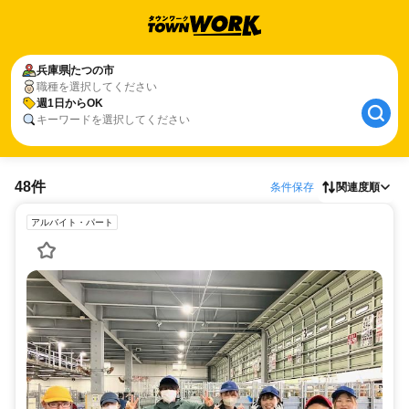
兵庫県
たつの市
職種を選択してください
週1日からOK
キーワードを選択してください
48件
条件保存
関連度順
アルバイト・パート