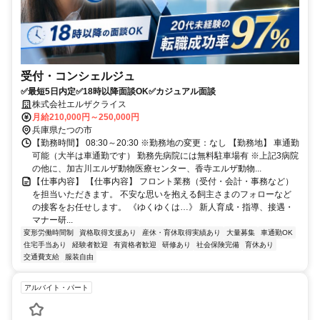
受付・コンシェルジュ
✅最短5日内定✅18時以降面談OK✅カジュアル面談
株式会社エルザクライス
月給210,000円～250,000円
兵庫県たつの市
【勤務時間】 08:30～20:30 ※勤務地の変更：なし 【勤務地】 車通勤
可能（大半は車通勤です） 勤務先病院には無料駐車場有 ※上記3病院
の他に、加古川エルザ動物医療センター、香寺エルザ動物...
【仕事内容】 【仕事内容】 フロント業務（受付・会計・事務など）
を担当いただきます。 不安な思いを抱える飼主さまのフォローなど
の接客をお任せします。 《ゆくゆくは…》 新人育成・指導、接遇・
マナー研...
変形労働時間制
資格取得支援あり
産休・育休取得実績あり
大量募集
車通勤OK
住宅手当あり
経験者歓迎
有資格者歓迎
研修あり
社会保険完備
育休あり
交通費支給
服装自由
アルバイト・パート