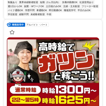
制服あり
業界未経験者歓迎
短期（3ヵ月以内）
扶養内勤務OK
社員登用あり
週1日からOK
副業・WワークOK
土日祝のみOK
主婦・主夫歓迎
フリーター歓迎
バイク通勤OK
学歴不問
車通勤OK
即日勤務OK
職場見学可
平日のみOK
学生歓迎
経験不問
未経験者歓迎
午前
アルバイト・パート