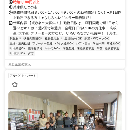
時給1,180円以上
兵庫県たつの市
勤務時間詳細 8：00～17：00 ※9：00～の勤務開始もOK！ ●週1日以
上勤務できる方！ ●もちろんレギュラー勤務歓迎！
仕事内容 【複数名の大募集！】 勤務日数は、 曜日固定で週1日から
選べます！ 例：週2回で毎週月・金曜日 日払いOKのお仕事！ 高校
生･大学生･フリーターの方など、 いろいろな方が活躍中！ 【具体...
制服あり
扶養内勤務OK
社員登用あり
週1日からOK
副業・WワークOK
主婦・主夫歓迎
フリーター歓迎
バイク通勤OK
シフト自由
学歴不問
車通勤OK
即日勤務OK
職場見学可
平日のみOK
学生歓迎
未経験者歓迎
午前
経験者歓迎
即日払いOK
夕方
同じ企業の求人
アルバイト・パート