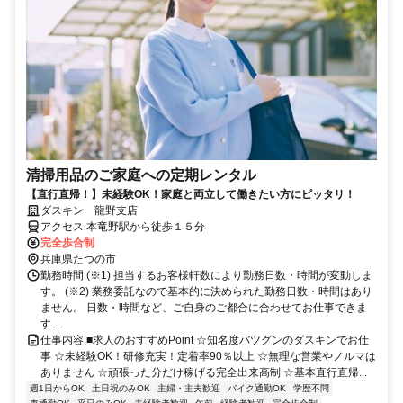
清掃用品のご家庭への定期レンタル
【直行直帰！】未経験OK！家庭と両立して働きたい方にピッタリ！
ダスキン 龍野支店
アクセス 本竜野駅から徒歩１５分
完全歩合制
兵庫県たつの市
勤務時間 (※1) 担当するお客様軒数により勤務日数・時間が変動しま
す。 (※2) 業務委託なので基本的に決められた勤務日数・時間はあり
ません。 日数・時間など、ご自身のご都合に合わせてお仕事できま
す...
仕事内容 ■求人のおすすめPoint ☆知名度バツグンのダスキンでお仕
事 ☆未経験OK！研修充実！定着率90％以上 ☆無理な営業やノルマは
ありません ☆頑張った分だけ稼げる完全出来高制 ☆基本直行直帰...
週1日からOK
土日祝のみOK
主婦・主夫歓迎
バイク通勤OK
学歴不問