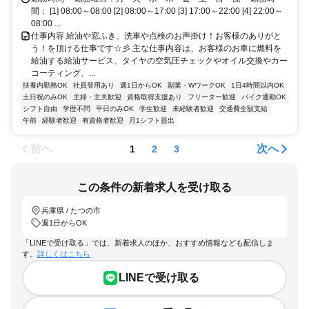
間： [1] 08:00～08:00 [2] 08:00～17:00 [3] 17:00～22:00 [4] 22:00～
08:00 ...
仕事内容 給油や窓ふき、洗車や点検のお声掛け！お客様のありがと
う！を頂ける仕事です☆彡 主な仕事内容は、お客様のお車に燃料を
給油する給油サービス、タイヤの空気圧チェックやオイル交換やカー
コーティング、...
扶養内勤務OK
社員登用あり
週1日からOK
副業・WワークOK
1日4時間以内OK
土日祝のみOK
主婦・主夫歓迎
資格取得支援あり
フリーター歓迎
バイク通勤OK
シフト自由
学歴不問
平日のみOK
学生歓迎
未経験者歓迎
交通費全額支給
午前
経験者歓迎
有資格者歓迎
月1シフト提出
前へ
次へ
1
2
3
この条件の新着求人を受け取る
兵庫県 / たつの市
週1日からOK
「LINEで受け取る」では、新着求人のほか、おすすめ情報なども配信しま
す。
詳しくはこちら
LINEで受け取る