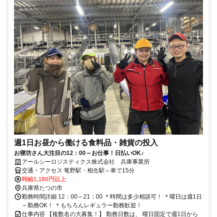
週1日お昼から働ける食料品・雑貨の投入
お寝坊さん大注目の12：00～お仕事！日払いOK♪
アールシーロジスティクス株式会社 兵庫事業所
交通・アクセス 竜野駅・相生駅～車で15分
時給1,180円以上
兵庫県たつの市
勤務時間詳細 12：00～21：00 ＊時間は多少相談可！ ＊曜日は週1日
～勤務OK！ ＊もちろんレギュラー勤務歓迎！
仕事内容 【複数名の大募集！】 勤務日数は、 曜日固定で週1日から