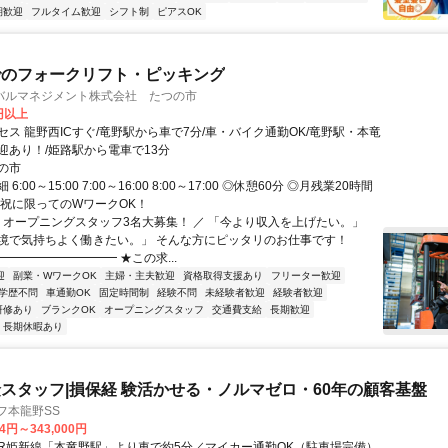
期歓迎
フルタイム歓迎
シフト制
ピアスOK
でのフォークリフト・ピッキング
バルマネジメント株式会社 たつの市
0円以上
セス 龍野西ICすぐ/竜野駅から車で7分/車・バイク通勤OK/竜野駅・本竜
迎あり！/姫路駅から電車で13分
の市
6:00～15:00 7:00～16:00 8:00～17:00 ◎休憩60分 ◎月残業20時間
日祝に限ってのWワークOK！
＼ オープニングスタッフ3名大募集！ ／ 「今より収入を上げたい。」
境で気持ちよく働きたい。」 そんな方にピッタリのお仕事です！
━━━━━━━━━ ★この求...
迎
副業・WワークOK
主婦・主夫歓迎
資格取得支援あり
フリーター歓迎
学歴不問
車通勤OK
固定時間制
経験不問
未経験者歓迎
経験者歓迎
研修あり
ブランクOK
オープニングスタッフ
交通費支給
長期歓迎
長期休暇あり
スタッフ|損保経 験活かせる・ノルマゼロ・60年の顧客基盤
フ本龍野SS
94円～343,000円
アクセス: JR姫新線「本竜野駅」より車で約5分／マイカー通勤OK（駐車場完備）