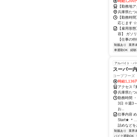
時給1,20
【勤務地ア
兵庫県たつ
【勤務時間
応じます 
【雇用形態
容】 ガソ
【仕事の特徴
制服あり
業界
車通勤OK
経験
アルバイト・パ
スーパー
コープフーズ
時給1,136
アクセス ｢
兵庫県たつ
勤務時間 ・勤
3日 ※週
お...
仕事内容 
Start★
詰めなどをお
制服あり
業界
バイク通勤OK