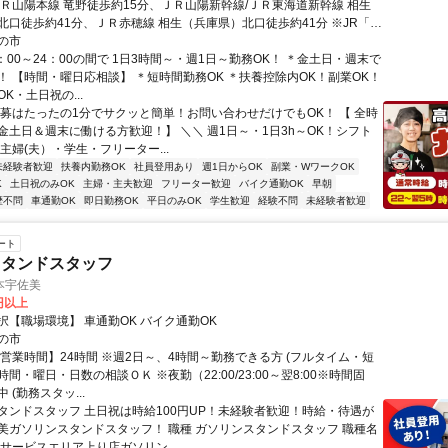
ＪＲ山陽本線 竜野徒歩約15分、ＪＲ山陽新幹線/ＪＲ東海道新幹線 相生
北口徒歩約41分、ＪＲ赤穂線 相生（兵庫県）北口徒歩約41分 ※JR「竜
車で3分
の市
：00～24：00の間で 1日3時間～・週1日～勤務OK！ ＊金土日・週末で
！ 【時間・曜日応相談】 ＊短時間勤務OK ＊扶養控除内OK！副業OK！
K・土日祝の...
応募はたったの1分でサクッと簡単！お問い合わせだけでもOK！ 【 全時
金土日＆週末に働ける方歓迎！】 ＼＼ 週1日～・1日3h～OK！シフト
主婦(夫）・学生・フリーター...
未経験者歓迎
扶養内勤務OK
社員登用あり
週1日からOK
副業・WワークOK
K
土日祝のみOK
主婦・主夫歓迎
フリーター歓迎
バイク通勤OK
早朝
歴不問
車通勤OK
即日勤務OK
平日のみOK
学生歓迎
経験不問
未経験者歓迎
ート
スタンドスタッフ
本宇佐美
0円以上
択【職場環境】 車通勤OK バイク通勤OK
の市
【営業時間】24時間 ※週2日～、4時間～勤務できる方 (フルタイム・短
※時間・曜日・日数の相談ＯＫ ※夜勤（22:00/23:00～翌8:00※時間固
 (勤務スタッ...
タンドスタッフ 土日祝は時給100円UP！未経験者歓迎！時給・待遇が
美ガソリンスタンドスタッフ！ 職種 ガソリンスタンドスタッフ 職種名
サービスエリア上り店ガソリン...