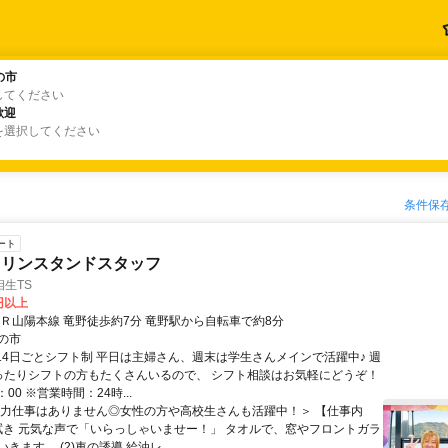
の市
の市
してください
歓迎
歓迎
を選択してください
条件保
ート
ソリンスタンドスタッフ
生TS
8円以上
ＪＲ山陽本線 竜野徒歩約7分 竜野駅から自転車で約8分
の市
■14日ごとシフト制 平日は主婦さん、週末は学生さんメインで活躍中♪ 週
ったりシフトの方もたくさんいるので、 シフト相談はお気軽にどうぞ！
：00 ※営業時間：24時...
＜力仕事はありません◎女性の方や高校生さんも活躍中！＞ 【仕事内
)窓拭き 元気な声で「いらっしゃいませー！」 タオルで、窓やフロントガラ
きます。 (2)車の誘導 給油レ...