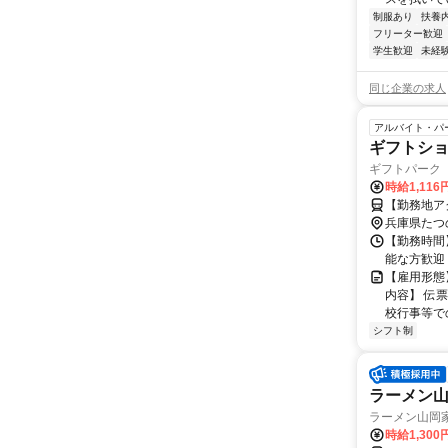
制服あり
扶養
フリーター歓迎
学生歓迎
未経
同じ企業の求人
アルバイト・パ
ギフトシ
ギフトパーク
時給1,11
【勤務地ア
兵庫県たつ
【勤務時間】
能な方歓迎
【雇用形態
内容】 伝
校行事等で
シフト制
ラーメン
ラーメン山岡
時給1,300