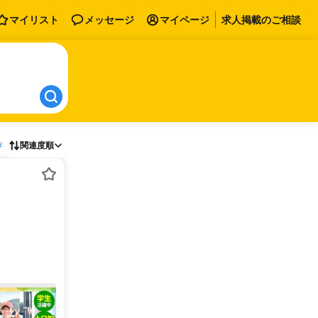
マイリスト
メッセージ
マイページ
求人掲載のご相談
存
関連度順