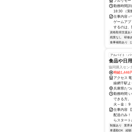
フルリモー
勤務時間詳細
18:30 
仕事内容 ✅
ゲームアプ
するのは、開
資格取得支援あ
残業なし
研修
食事補助あり
アルバイト・パ
食品や日
協同購入セン
時給1,446
アクセス 
線網干駅よ
兵庫県たつ
勤務時間 
できる方。
火～金： 9
仕事内容 
配送のみ！
らスタートが
制服あり
業界
車通勤OK
経験