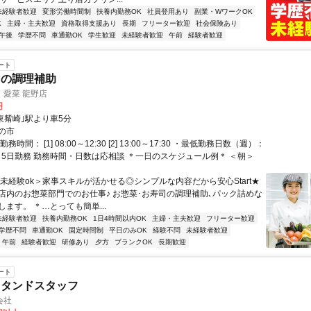
未経験者歓迎
変形労働時間制
扶養内勤務OK
社員登用あり
副業・WワークOK
K
主婦・主夫歓迎
資格取得支援あり
長期
フリーター歓迎
社会保険あり
午後
学歴不問
車通勤OK
学生歓迎
未経験者歓迎
午前
経験者歓迎
ート
内の調理補助
 愛菜 龍野店
円
東觜崎｣駅より車5分
の市
務時間： [1] 08:00～12:30 [2] 13:00～17:30 ・最低勤務日数（週）：
3～5日勤務 勤務時間・日数は応相談 ＊一日のスケジュール例＊ ＜朝＞
＜未経験ok＞家事スキルが活かせる◎シンプルな内容だから安心Start★
店内のお惣菜部門でのお仕事♪ お惣菜･お寿司の調理補助､パック詰めな
ます。 ＊…とっても簡単...
未経験者歓迎
扶養内勤務OK
1日4時間以内OK
主婦・主夫歓迎
フリーター歓迎
学歴不問
車通勤OK
固定時間制
平日のみOK
経験不問
未経験者歓迎
午前
経験者歓迎
研修あり
夕方
ブランクOK
長期歓迎
ート
スタンドスタッフ
会社