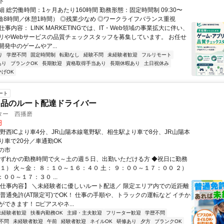
ト
 総労働時間：1ヶ月あたり160時間 勤務形態：固定時間制 09:30〜
（実働8時間／休憩1時間） ◎残業少なめ ◎ワークライフバランス重視
仕事内容： LINK MARKETINGでは、IT・Web領域の事業拡大に伴い、
リやWebサービスの品質チェックスタッフを募集しています。 お任せ
発中のゲームやア...
り
学歴不問
固定時間制
転勤なし
経験不問
未経験者歓迎
フルリモート
あり
ブランクOK
長期歓迎
資格取得手当あり
長期休暇あり
土日祝休み
ひげOK
ート
用品のルート配達ドライバー
ター 西播磨
円
竜野西ICより車4分、JR山陽本線竜野駅、相生駅より車で8分、JR山陽本
り車で20分／車通勤OK
の市
いずれかの勤務時間で火～土の週５日、出勤いただける方 ◆祝日に勤務
 １） 火～金： ８：１０～１６：４０ 土： ９：００～１７：００ ２）
：００～１７：３０ ...
【仕事内容】 ＼未経験者に優しいルート配送／ 限定エリア内での近距離
 普通免許(AT限定可)でOK！ 仕事の手順や、トラックの運転など イチか
できます！ □ピアスやネ...
未経験者歓迎
扶養内勤務OK
主婦・主夫歓迎
フリーター歓迎
学歴不問
不問
未経験者歓迎
午前
経験者歓迎
ネイルOK
研修あり
夕方
ブランクOK