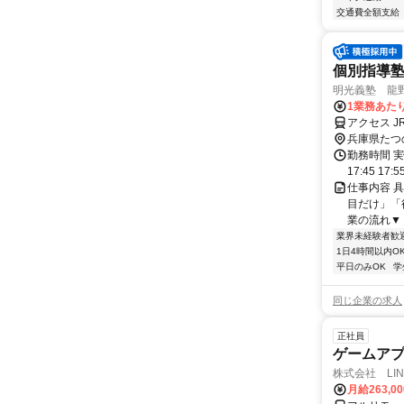
交通費全額支給
個別指導
明光義塾 龍野教
1業務あたり
アクセス 
兵庫県たつ
勤務時間 実
17:45 17:
仕事内容 
目だけ」「
業の流れ▼ 
業界未経験者歓
1日4時間以内O
平日のみOK
学
同じ企業の求人
正社員
ゲームア
株式会社 LINK
月給263,0