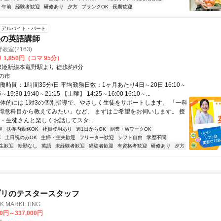
午前
経験者歓迎
研修あり
夕方
ブランクOK
長期歓迎
アルバイト・パート
塾の英語講師
室(2163)
 1,850円（コマ 95分）
JR姫新線本竜野駅より 徒歩約4分
の市
働時間：1時間35分/日 平均勤務日数：1ヶ月あたり4日～20日 16:10～
55～19:30 19:40～21:15 【土曜】 14:25～16:00 16:10～...
具体的には 1対3の個別指導で、やさしく生徒をサポートします。 「一科
得意科目から教えてみたい」など、 まずはご希望をお伺いします。 授
・生徒さんと楽しくお話してスタ...
迎
扶養内勤務OK
社員登用あり
週1日からOK
副業・WワークOK
K
土日祝のみOK
主婦・主夫歓迎
フリーター歓迎
シフト自由
学歴不問
生歓迎
転勤なし
英語
未経験者歓迎
経験者歓迎
有資格者歓迎
研修あり
夕方
プリのテスタースタッフ
 MARKETING
00円～337,000円