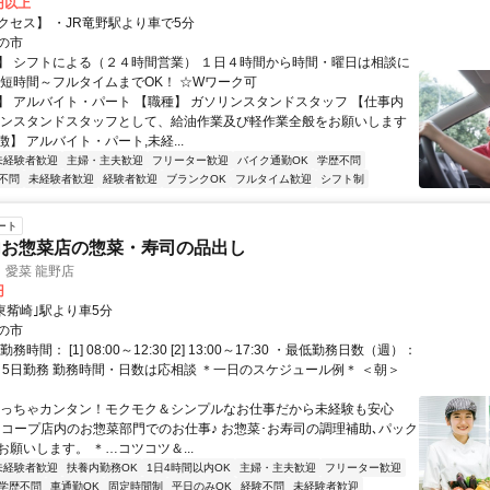
0円以上
クセス】 ・JR竜野駅より車で5分
の市
】 シフトによる（２４時間営業） １日４時間から時間・曜日は相談に
☆短時間～フルタイムまでOK！ ☆Wワーク可
】 アルバイト・パート 【職種】 ガソリンスタンドスタッフ 【仕事内
リンスタンドスタッフとして、給油作業及び軽作業全般をお願いします
】 アルバイト・パート,未経...
未経験者歓迎
主婦・主夫歓迎
フリーター歓迎
バイク通勤OK
学歴不問
不問
未経験者歓迎
経験者歓迎
ブランクOK
フルタイム歓迎
シフト制
ート
内お惣菜店の惣菜・寿司の品出し
 愛菜 龍野店
円
東觜崎｣駅より車5分
の市
務時間： [1] 08:00～12:30 [2] 13:00～17:30 ・最低勤務日数（週）：
3～5日勤務 勤務時間・日数は応相談 ＊一日のスケジュール例＊ ＜朝＞
めっちゃカンタン！モクモク＆シンプルなお仕事だから未経験も安心
 ＊…コープ店内のお惣菜部門でのお仕事♪ お惣菜･お寿司の調理補助､パック
願いします。 ＊…コツコツ＆...
未経験者歓迎
扶養内勤務OK
1日4時間以内OK
主婦・主夫歓迎
フリーター歓迎
学歴不問
車通勤OK
固定時間制
平日のみOK
経験不問
未経験者歓迎