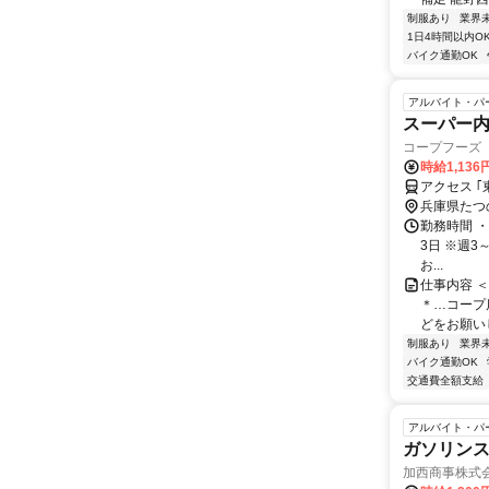
制服あり
業界
1日4時間以内O
バイク通勤OK
アルバイト・パ
スーパー
コープフーズ
時給1,136
アクセス ｢
兵庫県たつ
勤務時間 ・勤
3日 ※週
お...
仕事内容 
＊…コープ
どをお願いし
制服あり
業界
バイク通勤OK
交通費全額支給
アルバイト・パ
ガソリン
加西商事株式