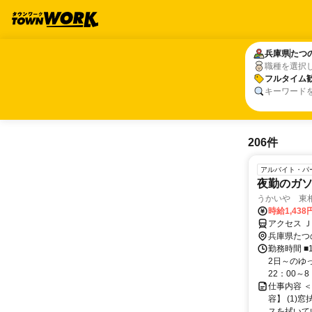
兵庫県
兵庫県
たつ
たつ
職種を選択
フルタイム
フルタイム
キーワード
206件
アルバイト・パ
夜勤のガ
うかいや 東相
時給1,43
アクセス 
兵庫県たつ
勤務時間 
2日～のゆ
22：00～8
仕事内容 
容】 (1
スを拭いてい