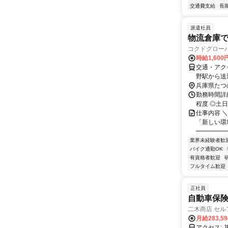
交通費支給
長
派遣社員
物流倉庫
コクドグロー
時給1,60
交通・アク
野駅から送
兵庫県たつ
勤務時間詳細 
程度 ◎土
仕事内容 
「新しい環
━━━━━━
業界未経験者歓
バイク通勤OK
有資格者歓迎
フルタイム歓迎
正社員
自動車保険
二木商店 セル
月給283,5