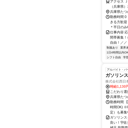
アクセス 
（兵庫県）
野駅」より
兵庫県たつ
勤務時間 0
きる方歓迎
＊平日のみO
仕事内容 
間帯募集！
自由！／／ 
制服あり
業界
1日4時間以内O
シフト自由
学
アルバイト・パ
ガソリン
株式会社西日
時給1,13
こだわり選
兵庫県たつ
勤務時間 
時間OK) 
定）も募集中
ガソリンス
良い！宇佐
補足 龍野西