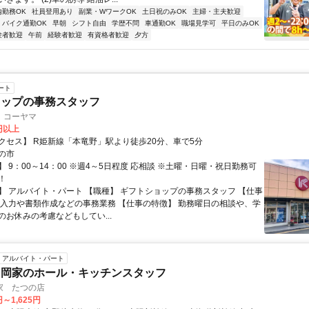
内勤務OK
社員登用あり
副業・WワークOK
土日祝のみOK
主婦・主夫歓迎
バイク通勤OK
早朝
シフト自由
学歴不問
車通勤OK
職場見学可
平日のみOK
験者歓迎
午前
経験者歓迎
有資格者歓迎
夕方
ート
ョップの事務スタッフ
 コーヤマ
6円以上
クセス】 R姫新線「本竜野」駅より徒歩20分、車で5分
の市
 9：00～14：00 ※週4～5日程度 応相談 ※土曜・日曜・祝日勤務可
！
】 アルバイト・パート 【職種】 ギフトショップの事務スタッフ 【仕事
票入力や書類作成などの事務業務 【仕事の特徴】 勤務曜日の相談や、学
のお休みの考慮などもしてい...
アルバイト・パート
山岡家のホール・キッチンスタッフ
家 たつの店
円～1,625円