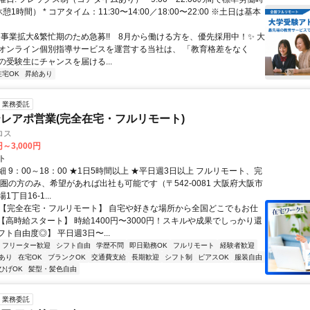
1時間） * コアタイム：11:30〜14:00／18:00〜22:00 ※土日は基本
✨️事業拡大&繁忙期のため急募!! 8月から働ける方を、優先採用中！✨️ 大
オンライン個別指導サービスを運営する当社は、 「教育格差をなく
の受験生にチャンスを届ける...
在宅OK
昇給あり
業務委託
レアポ営業(完全在宅・フルリモート)
ロス
円～3,000円
ト
 9：00～18：00 ★1日5時間以上 ★平日週3日以上 フルリモート、完
西圏の方のみ、希望があれば出社も可能です（〒542-0081 大阪府大阪市
丁目16-1...
✅【完全在宅・フルリモート】 自宅や好きな場所から全国どこでもお仕
✅【高時給スタート】 時給1400円〜3000円！スキルや成果でしっかり還
フト自由度◎】 平日週3日〜...
フリーター歓迎
シフト自由
学歴不問
即日勤務OK
フルリモート
経験者歓迎
あり
在宅OK
ブランクOK
交通費支給
長期歓迎
シフト制
ピアスOK
服装自由
ひげOK
髪型・髪色自由
業務委託