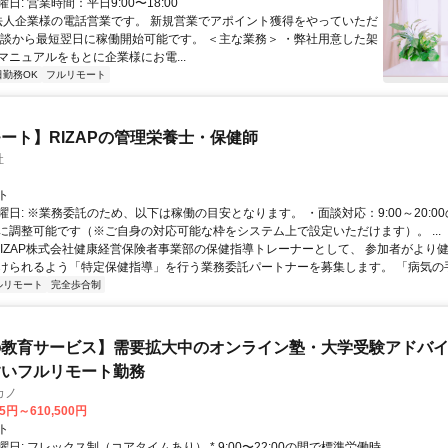
日: 営業時間：平日9:00〜18:00
 法人企業様の電話営業です。 新規営業でアポイント獲得をやっていただ
面談から最短翌日に稼働開始可能です。 ＜主な業務＞ ・弊社用意した架
マニュアルをもとに企業様にお電...
日勤務OK
フルリモート
ート】RIZAPの管理栄養士・保健師
社
ト
曜日: ※業務委託のため、以下は稼働の目安となります。 ・面談対応：9:00～20:0
に調整可能です（※ご自身の対応可能な枠をシステム上で設定いただけます）。 ...
 RIZAP株式会社健康経営保険者事業部の保健指導トレーナーとして、 参加者がより
けられるよう「特定保健指導」を行う業務委託パートナーを募集します。 「病気の手前
ルリモート
完全歩合制
教育サービス】需要拡大中のオンライン塾・大学受験アドバイザ
すいフルリモート勤務
カノ
75円～610,500円
ト
日: フレックス制（コアタイムあり） * 9:00〜22:00の間で標準労働時