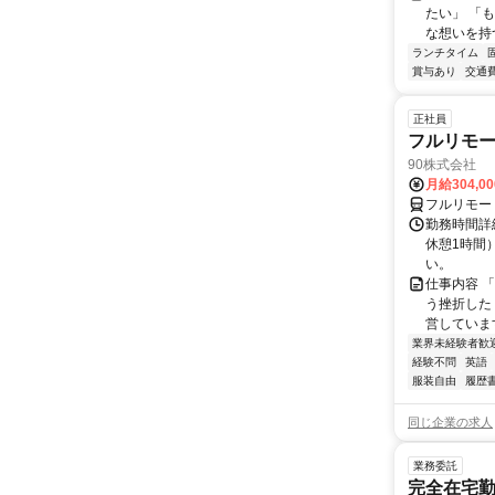
たい」 「
な想いを持つ
ランチタイム
賞与あり
交通
正社員
フルリモ
90株式会社
月給304,0
フルリモー
勤務時間詳
休憩1時間
い。
仕事内容 
う挫折したく
営しています
業界未経験者歓
経験不問
英語
服装自由
履歴
同じ企業の求人
業務委託
完全在宅勤