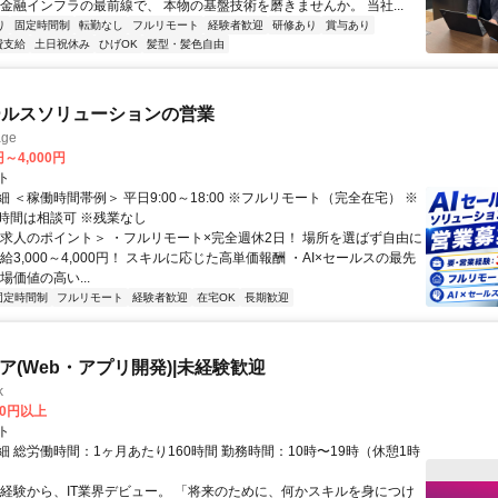
 金融インフラの最前線で、 本物の基盤技術を磨きませんか。 当社...
り
固定時間制
転勤なし
フルリモート
経験者歓迎
研修あり
賞与あり
費支給
土日祝休み
ひげOK
髪型・髪色自由
ールスソリューションの営業
ge
円～4,000円
ト
 ＜稼働時間帯例＞ 平日9:00～18:00 ※フルリモート（完全在宅） ※
時間は相談可 ※残業なし
＜求人のポイント＞ ・フルリモート×完全週休2日！ 場所を選ばず自由に
給3,000～4,000円！ スキルに応じた高単価報酬 ・AI×セールスの最先
場価値の高い...
固定時間制
フルリモート
経験者歓迎
在宅OK
長期歓迎
ニア(Web・アプリ開発)|未経験歓迎
k
00円以上
ト
 総労働時間：1ヶ月あたり160時間 勤務時間：10時〜19時（休憩1時
未経験から、IT業界デビュー。 「将来のために、何かスキルを身につけ