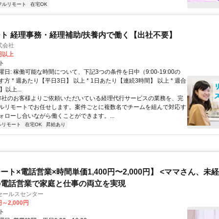
フルリモート
在宅OK
ト 経理事務・経理補助/扶養内で働く【出社不要】
式会社
2円以上
ト
日: 稼働可能な時間について、下記3つの条件を日中（9:00-19:00の
方 * 週あたり【平日3日】 以上 * 1日あたり【連続3時間】 以上 * 週合
以上...
 弊社のお客様よりご依頼いただいている経理代行サービスの業務を、完
ルリモートでお任せします。案件ごとに複数名でチームを組んで対応す
ォローし合いながら働くことができます。...
ルリモート
在宅OK
昇給あり
ート×電話営業×時間単価1,400円〜2,000円】 <ママさん、未
の電話営業で家庭と仕事の両立を実現
セールスセンター
円～2,000円
ト