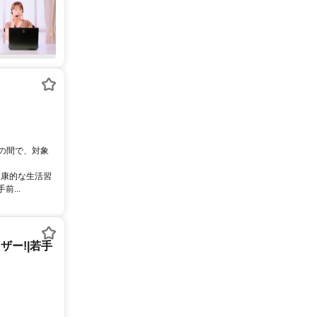
0の間で、対象
健康的な生活習
...
ー!|若手