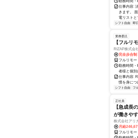
勤務時間・曜
仕事内容:
きます。 
電リストと
シフト自由
即
業務委託
【フルリモ
RIZAP株式会
完全歩合制
フルリモー
勤務時間・
者様と個別
仕事内容:
慣を身につ
シフト自由
フ
正社員
【急成長の
が働きや
株式会社アリ
月給246,6
フルリモー
勤務時間・曜