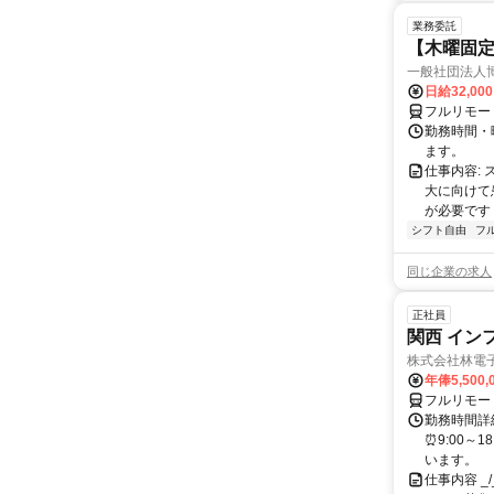
業務委託
【木曜固
一般社団法人
日給32,00
フルリモー
勤務時間・曜
ます。
仕事内容:
大に向けて
が必要です！
シフト自由
フ
同じ企業の求人
正社員
関西 イン
株式会社林電
年俸5,500,
フルリモー
勤務時間詳細
⏰9:00～
います。
仕事内容 _/_