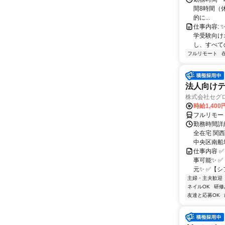
間8時間（休憩
的に...
仕事内容: 
学受験向け
し、すべて
フルリモート
法人向けテ
株式会社セグ
時給1,400
フルリモー
勤務時間詳細
全在宅 関
中央区南船場1
仕事内容 
事可能✨ 
元✨ ✅【シ
主婦・主夫歓迎
ネイルOK
研修
友達と応募OK