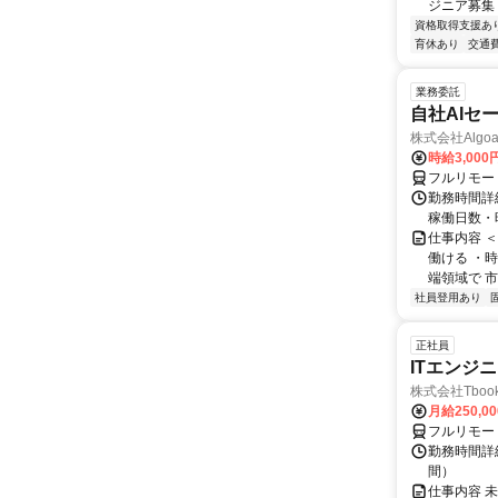
ジニア募集
資格取得支援あ
育休あり
交通
業務委託
自社AIセ
株式会社Algoa
時給3,000
フルリモー
勤務時間詳細
稼働日数・
仕事内容 
働ける ・時
端領域で 市
社員登用あり
正社員
ITエンジ
株式会社Tboo
月給250,0
フルリモー
勤務時間詳細
間）
仕事内容 