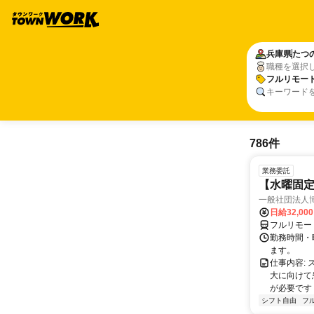
兵庫県
たつ
職種を選択
フルリモー
キーワード
786件
業務委託
【水曜固
一般社団法人
日給32,00
フルリモー
勤務時間・曜
ます。
仕事内容:
大に向けて
が必要です！
シフト自由
フ