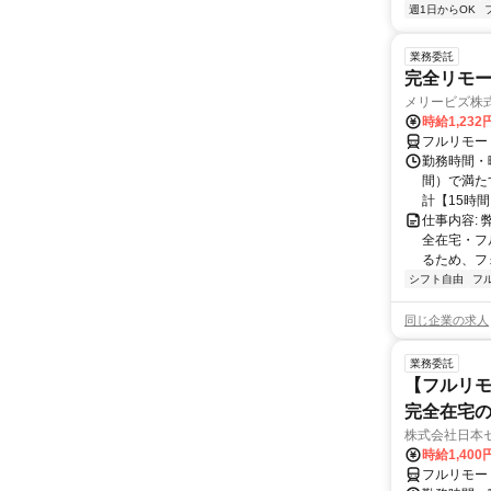
週1日からOK
業務委託
完全リモー
メリービズ株
時給1,23
フルリモー
勤務時間・曜
間）で満たす
計【15時間】
仕事内容:
全在宅・フ
るため、フ
シフト自由
フ
同じ企業の求人
業務委託
【フルリモ
完全在宅
株式会社日本
時給1,400
フルリモー