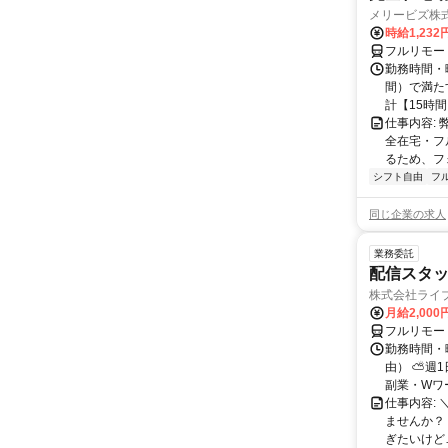
メリービズ株
時給1,23
フルリモー
勤務時間・曜
間）で満たす
計【15時間】
仕事内容:
全在宅・フ
るため、フ
シフト自由
フ
同じ企業の求人
業務委託
配信スタッ
株式会社ライ
月給2,000
フルリモー
勤務時間・
由） ⛅週1
副業・Wワ
仕事内容: 
ませんか？
ぎたいけど…