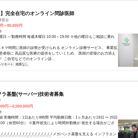
定】完全在宅のオンライン問診医師
博愛会
0円～80,000円
ト
日: ✅勤務時間 毎週木曜日 10:00～19:00 ※他の曜日もご相談に乗れ
 スキマ時間に医師の診察が受けられる オンライン診療サービス。 事業拡
患者様に 高品質な医療の提供をしていくため、 医師の皆様のお力添え
 ご自宅などでのオンライン診...
ルリモート
残業なし
フラ基盤(サーバー)技術者募集
子
000円～6,500,000円
ト
 実働時間：1日あたり8時間 平均勤務日数：1ヶ月あたり19日 〜 20日
18:00（休憩60分） ※案件状況により時間外勤務が 発生する場合がござ
/_/_/_/_/_/_/_/_/_/_/_/_/_/_/_/_/ メガバンク基盤を支える インフラエン