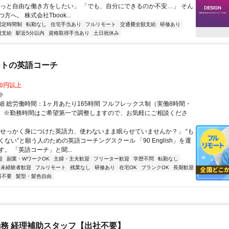
もっと自由な働き方をしたい」 「でも、自分にできるのか不安…」 そん
方へ。 株式会社Tbook...
固定時間制
転勤なし
住宅手当あり
フルリモート
交通費全額支給
研修あり
費支給
駅近5分以内
資格取得手当あり
土日祝休み
ートの英語コーチ
00円以上
ト
細 総労働時間：1ヶ月あたり165時間 フルフレックス制（実働8時間・
） ※勤務時間はご希望第一で調整しますので、お気軽にご相談くださ
「せっかく身につけた英語力、使わないまま眠らせていませんか？」 “も
ない”と願う人のための英語コーチングスクール 「90 English」を運
。 「英語コーチ」と聞...
迎
副業・WワークOK
主婦・主夫歓迎
フリーター歓迎
学歴不問
転勤なし
未経験者歓迎
フルリモート
残業なし
研修あり
在宅OK
ブランクOK
長期歓迎
書不要
髪型・髪色自由
務 経理補助スタッフ【出社不要】