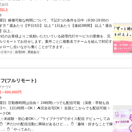
式会社
2円以上
ト
日: 稼働可能な時間について、下記3つの条件を日中（9:00-19:00の
方 * 週あたり【平日3日】 以上 * 1日あたり【連続3時間】 以上 * 週合
以上...
 弊社のお客様よりご依頼いただいている経理代行サービスの業務を、完
ルリモートでお任せします。案件ごとに複数名でチームを組んで対応す
ォローし合いながら働くことができます。...
ルリモート
在宅OK
昇給あり
フ(フルリモート)
ブナウV
円～600,000円
ト
曜日: ⏰勤務時間は自由！ 24時間いつでも配信可能 （深夜・早朝も自
日〜、1日1時間～OK！ ⛺完全在宅OK！ 全国どこからでも配信可能 ✨
ークOK
＼✨未経験・初心者OK✨／ "ライブナウV"でボイス配信 デビューしてみ
 ✋「声だけの配信活動に興味があるけど…」 ✋「趣味・好きなことで稼
」 ✋「やってみた...