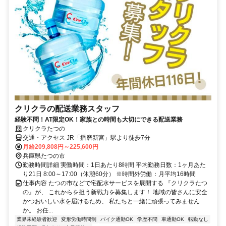
クリクラの配送業務スタッフ
経験不問！AT限定OK！家族との時間も大切にできる配送業務
クリクラたつの
交通・アクセス JR「播磨新宮」駅より徒歩7分
月給209,808円～225,600円
兵庫県たつの市
勤務時間詳細 実働時間：1日あたり8時間 平均勤務日数：1ヶ月あた
り21日 8:00～17:00（休憩60分） ※時間外労働：月平均16時間
仕事内容 たつの市などで宅配水サービスを展開する 『クリクラたつ
の』が、 これからを担う新戦力を募集します！ 地域の皆さんに安全
かつおいしい水を届けるため、 私たちと一緒に頑張ってみません
か。 お任...
業界未経験者歓迎
変形労働時間制
バイク通勤OK
学歴不問
車通勤OK
転勤なし