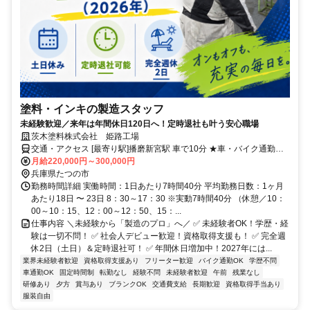
塗料・インキの製造スタッフ
未経験歓迎／来年は年間休日120日へ！定時退社も叶う安心職場
茨木塗料株式会社 姫路工場
交通・アクセス [最寄り駅]播磨新宮駅 車で10分 ★車・バイク通勤可
★ 90％のスタッフが車・バイク通勤です。
月給220,000円～300,000円
兵庫県たつの市
勤務時間詳細 実働時間：1日あたり7時間40分 平均勤務日数：1ヶ月
あたり18日 〜 23日 8：30～17：30 ※実動7時間40分 （休憩／10：
00～10：15、12：00～12：50、15：...
仕事内容 ＼未経験から「製造のプロ」へ／ ✅ 未経験者OK！学歴・経
験は一切不問！ ✅ 社会人デビュー歓迎！資格取得支援も！ ✅ 完全週
休2日（土日）＆定時退社可！ ✅ 年間休日増加中！2027年には...
業界未経験者歓迎
資格取得支援あり
フリーター歓迎
バイク通勤OK
学歴不問
車通勤OK
固定時間制
転勤なし
経験不問
未経験者歓迎
午前
残業なし
研修あり
夕方
賞与あり
ブランクOK
交通費支給
長期歓迎
資格取得手当あり
服装自由