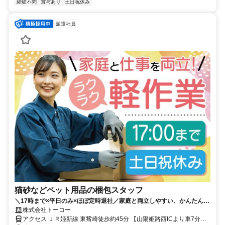
経験不問
賞与あり
土日祝休み
派遣社員
猫砂などペット用品の梱包スタッフ
＼17時まで×平日のみ×ほぼ定時退社／家庭と両立しやすい、かんたんモ
クモク軽作業♪幅広い年代の女性活躍中！
株式会社トーコー
アクセス ＪＲ姫新線 東觜崎徒歩約45分 【山陽姫路西ICより車7分】