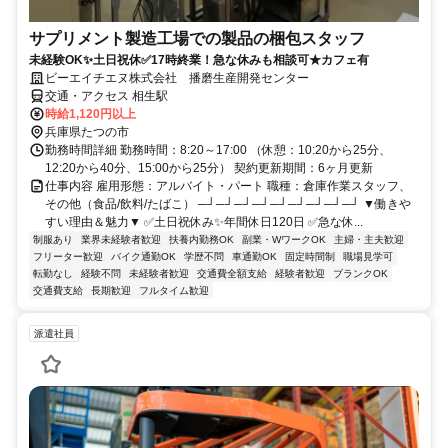
サプリメント製造工場での製品の梱包スタッフ
未経験OK✨土日祝休✅17時終業！急な休みも相談可★カフェ有
ビーエイチエヌ株式会社 播磨生産開発センター
交通・アクセス 相生駅
時給1,120円以上
兵庫県たつの市
勤務時間詳細 勤務時間：8:20～17:00 （休憩：10:20から25分、
12:20から40分、15:00から25分） 契約更新期間：6ヶ月更新
仕事内容 雇用形態：アルバイト・パート 職種：倉庫作業スタッフ、
その他（食品/飲料/たばこ） ─┘─┘─┘─┘─┘─┘─┘─┘─┘ ▼働きや
すい理由＆魅力▼ ✅土日祝休み✨年間休日120日 ✅急な休...
制服あり
業界未経験者歓迎
扶養内勤務OK
副業・WワークOK
主婦・主夫歓迎
フリーター歓迎
バイク通勤OK
学歴不問
車通勤OK
固定時間制
職場見学可
転勤なし
経験不問
未経験者歓迎
交通費全額支給
経験者歓迎
ブランクOK
交通費支給
長期歓迎
フルタイム歓迎
派遣社員