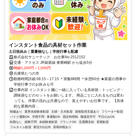
インスタント食品の具材セット作業
土日祝休み｜重量物なし｜学校行事も配慮
株式会社サニーテック お仕事No.2512152
交通・アクセス JR姫新線 東觜崎駅 から徒歩5分
時給1,200円～1,500円
兵庫県たつの市
勤務時間詳細 08:15～17:15 ＊実働8時間 ＊休憩60分 ★家庭の用事や
学校行事でのお休みも可
仕事内容 インスタント麺に一緒に入っている具材袋・トッピング・
調味袋などのセットをお願いします。 商品ごとに入れるものは変わ
っても、作業の流れは共通なので、覚えやすいお仕事です。 【具体
的な業務内容...
制服あり
業界未経験者歓迎
主婦・主夫歓迎
資格取得支援あり
フリーター歓迎
バイク通勤OK
学歴不問
車通勤OK
固定時間制
職場見学可
平日のみOK
転勤なし
経験不問
未経験者歓迎
ブランクOK
交通費支給
長期歓迎
フルタイム歓迎
駅近5分以内
長期休暇あり