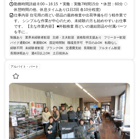
勤務時間詳細 8:00～16:15 ＊実働：実働7時間15分 ＊休憩：60分 ◇
休憩時間の他、休息タイムあり(1日2回 各10分程度)
仕事内容 住宅用の雨どい部品の最終検査や出荷準備を行う軽作業で
す。 シンプルな作業が中心のため、未経験の方も始めやすいお仕事
です。 【主な作業内容】 ■外観検査 雨どいの連結部品や付属パーツ
を手に...
制服あり
業界未経験者歓迎
主婦・主夫歓迎
資格取得支援あり
フリーター歓迎
バイク通勤OK
車通勤OK
固定時間制
職場見学可
平日のみOK
転勤なし
経験不問
未経験者歓迎
ブランクOK
交通費支給
長期歓迎
フルタイム歓迎
長期休暇あり
週4日以上OK
土日祝休み
アルバイト・パート