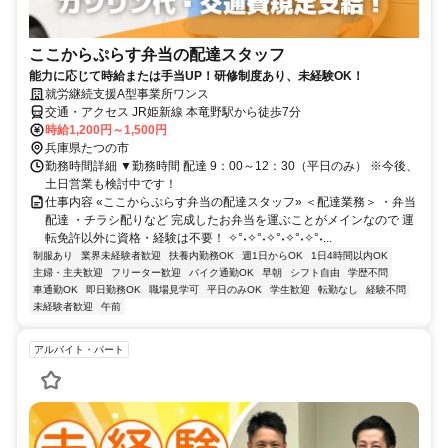
ここからぷらす弁当の配達スタッフ
能力に応じて時給または手当UP！研修制度あり、未経験OK！
就労継続支援A型事業所ワンス
交通・アクセス JR姫新線 本竜野駅から徒歩7分
時給1,200円～1,500円
兵庫県たつの市
勤務時間詳細 ▼勤務時間 配達 9：00～12：30（平日のみ） ※今後、
土日営業も検討中です！
仕事内容 «ここからぷらす弁当の配達スタッフ» ＜配達業務＞ ・弁当
配達 ・チラシ配りなど 完成したお弁当を運ぶことがメインなので 運
転免許以外に資格・経験は不要！ ✧°˖✧°˖✧°˖✧°˖✧°˖...
制服あり
業界未経験者歓迎
扶養内勤務OK
週1日からOK
1日4時間以内OK
主婦・主夫歓迎
フリーター歓迎
バイク通勤OK
早朝
シフト自由
学歴不問
車通勤OK
即日勤務OK
職場見学可
平日のみOK
学生歓迎
転勤なし
経験不問
未経験者歓迎
午前
アルバイト・パート