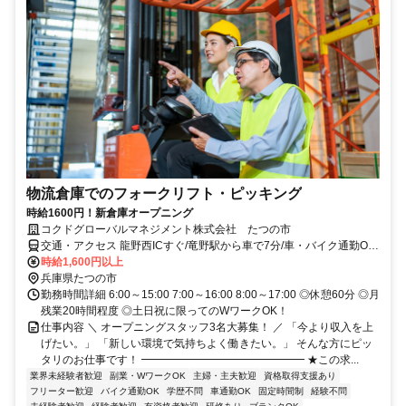
物流倉庫でのフォークリフト・ピッキング
時給1600円！新倉庫オープニング
コクドグローバルマネジメント株式会社 たつの市
交通・アクセス 龍野西ICすぐ/竜野駅から車で7分/車・バイク通勤OK/
竜野駅・本竜野駅から送迎あり！/姫路駅から電車で13分
時給1,600円以上
兵庫県たつの市
勤務時間詳細 6:00～15:00 7:00～16:00 8:00～17:00 ◎休憩60分 ◎月
残業20時間程度 ◎土日祝に限ってのWワークOK！
仕事内容 ＼ オープニングスタッフ3名大募集！ ／ 「今より収入を上
げたい。」 「新しい環境で気持ちよく働きたい。」 そんな方にピッ
タリのお仕事です！ ━━━━━━━━━━━━━━━ ★この求...
業界未経験者歓迎
副業・WワークOK
主婦・主夫歓迎
資格取得支援あり
フリーター歓迎
バイク通勤OK
学歴不問
車通勤OK
固定時間制
経験不問