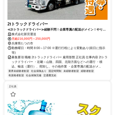
2tトラックドライバー
≪2tトラックドライバー≫経験不問！企業専属の配送がメイン！やりが
いのある仕事を始めましょう！
株式会社新宮運送
月給216,000円～250,000円
兵庫県たつの市
勤務曜日・時間 8:00～17:00 ※運行行程により変動あり(前日に指示
等)
募集要項 職種 2tトラックドライバー 雇用形態 正社員 仕事内容 2tトラ
ックドライバー ・近畿～山陰、四国、北陸方面などへの運行 ・積
込、輸送（運行）、荷卸し、その他作業 ・企業専属の配送がメ...
業界未経験者歓迎
社会保険あり
固定時間制
未経験者歓迎
経験者歓迎
有資格者歓迎
社会保険完備
交通費支給
正社員