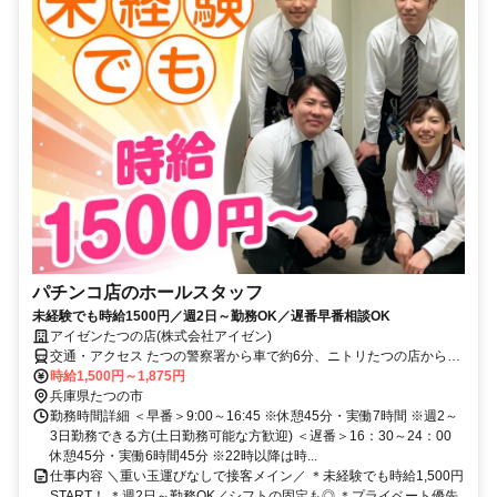
パチンコ店のホールスタッフ
未経験でも時給1500円／週2日～勤務OK／遅番早番相談OK
アイゼンたつの店(株式会社アイゼン)
交通・アクセス たつの警察署から車で約6分、ニトリたつの店から車
で約5分 ＊マイカー・バイク・自転車通勤OK
時給1,500円～1,875円
兵庫県たつの市
勤務時間詳細 ＜早番＞9:00～16:45 ※休憩45分・実働7時間 ※週2～
3日勤務できる方(土日勤務可能な方歓迎) ＜遅番＞16：30～24：00
休憩45分・実働6時間45分 ※22時以降は時...
仕事内容 ＼重い玉運びなしで接客メイン／ ＊未経験でも時給1,500円
START！ ＊週2日～勤務OK／シフトの固定も◎ ＊プライベート優先