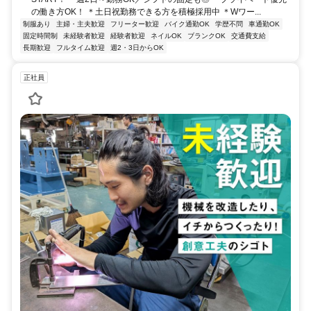
の働き方OK！ ＊土日祝勤務できる方を積極採用中 ＊Wワー...
制服あり
主婦・主夫歓迎
フリーター歓迎
バイク通勤OK
学歴不問
車通勤OK
固定時間制
未経験者歓迎
経験者歓迎
ネイルOK
ブランクOK
交通費支給
長期歓迎
フルタイム歓迎
週2・3日からOK
正社員