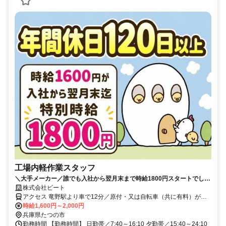
工場内軽作業スタッフ
＼大手メーカー／誰でも入社から翌月末まで時給1800円スタートでしっ
かり稼げるのが魅力的◎お休みも多めの年間122日！
株式会社ビート
アクセス 竜野駅より車で12分／原付・又は自転車（共に有料）がレ
ンタル可能！
時給1,600円～2,000円
兵庫県たつの市
勤務時間 【勤務時間】 日勤帯／7:40～16:10 夕勤帯／15:40～24:10