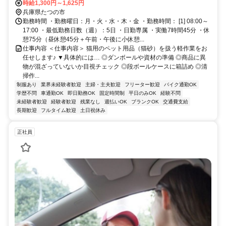
JR「東觜崎」駅より車9分
時給1,300円～1,625円
兵庫県たつの市
勤務時間 ・勤務曜日：月・火・水・木・金 ・勤務時間： [1] 08:00～
17:00 ・最低勤務日数（週）：5日 ・日勤専属 ・実働7時間45分 ・休
憩75分（昼休憩45分＋午前・午後に小休憩...
仕事内容 ＜仕事内容＞ 猫用のペット用品（猫砂）を扱う軽作業をお
任せします♪ ▼具体的には… ◎ダンボールや資材の準備 ◎商品に異
物が混ざっていないか目視チェック ◎段ボールケースに箱詰め ◎清
掃作...
制服あり
業界未経験者歓迎
主婦・主夫歓迎
フリーター歓迎
バイク通勤OK
学歴不問
車通勤OK
即日勤務OK
固定時間制
平日のみOK
経験不問
未経験者歓迎
経験者歓迎
残業なし
週払いOK
ブランクOK
交通費支給
長期歓迎
フルタイム歓迎
土日祝休み
正社員