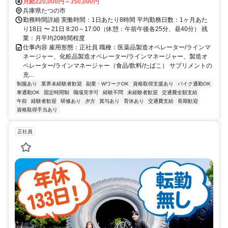
月給220,000円～350,000円
兵庫県たつの市
勤務時間詳細 実働時間：1日あたり8時間 平均勤務日数：1ヶ月あた
り18日 〜 21日 8:20～17:00（休憩：午前午後各25分、昼40分） 残
業：月平均20時間程度
仕事内容 雇用形態：正社員 職種：医薬品製造オペレーター/ラインマ
ネージャー、化粧品製造オペレーター/ラインマネージャー、製造オ
ペレーター/ラインマネージャー（食品/飲料/たばこ） サプリメントの
充...
制服あり
業界未経験者歓迎
副業・WワークOK
資格取得支援あり
バイク通勤OK
車通勤OK
固定時間制
職場見学可
経験不問
未経験者歓迎
交通費全額支給
午前
経験者歓迎
研修あり
夕方
賞与あり
育休あり
交通費支給
長期歓迎
資格取得手当あり
正社員