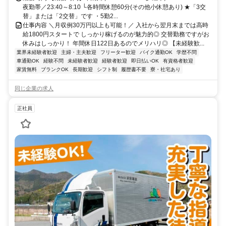
夜勤帯／23:40～8:10 └各時間休憩60分(その他小休憩あり) ★「3交
替」または「2交替」です ・5勤2...
仕事内容 ＼月収例30万円以上も可能！／ 入社から翌月末までは高時
給1800円スタートで しっかり稼げるのが魅力的◎ 交替勤務ですがお
休みはしっかり！ 年間休日122日あるのでメリハリ◎ 【未経験歓...
業界未経験者歓迎
主婦・主夫歓迎
フリーター歓迎
バイク通勤OK
学歴不問
車通勤OK
経験不問
未経験者歓迎
経験者歓迎
即日払いOK
有資格者歓迎
家賃無料
ブランクOK
長期歓迎
シフト制
履歴書不要
寮・社宅あり
同じ企業の求人
正社員